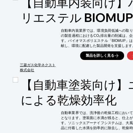
【自動車内装向け】
【導入の効果】

・清掃時間の短縮

リエステル BIOMU
・作業員の負担軽減

・塗装品質の向上

・クリーンな作業環境の実現
自動車内装業界では、環境負荷低減への取り
の製造過程におけるCO₂排出量の削減は、
す。バイオマスポリエステル「BIOMUP」
献し、環境に配慮した製品開発を支援します。
【活用シーン】

製品を詳しく見る
・自動車内装部品（ダッシュボード、ドアトリ
・環境配慮型素材への切り替え

三菱ガス化学ネクスト
・CO₂排出量削減への貢献

株式会社
【導入の効果】

【自動車塗装向け】
・環境負荷低減への貢献

・企業のCSR向上

・SDGsへの貢献
による乾燥効率化
自動車業界では、洗浄後の乾燥工程において
となります。塗装面に水滴が残ると、仕上が
す。ソニックエアーナイフシステムは、大風
品に付着した水滴を効率的に除去し、乾燥時