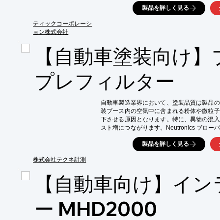
と生産性の向上が期待できます。

製品を詳しく見る
【活用シーン】

・自動車車体洗浄後の水滴除去

ティックコーポレーシ
・自動車部品洗浄後の水滴除去

ョン株式会社
・塗装ブース内での乾燥促進

【自動車塗装向け】
【導入の効果】

・品質の向上

・乾燥時間の短縮

プレフィルター
・生産性の向上

・コスト削減
自動車製造業界において、塗装品質は製品の
装ブース内の空気中に含まれる粉体や微粒子
下させる原因となります。特に、異物の混入
スト増につながります。Neutronics ブ
気を清浄化し、塗装品質の向上に貢献します。
製品を詳しく見る
【活用シーン】

・塗装ブース

株式会社テクネ計測
・塗装ライン

【自動車向け】イン
・塗料供給システム

【導入の効果】

・塗装不良の低減

ー MHD2000
・メンテナンス頻度の削減

・製品品質の向上