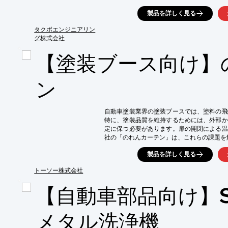
塗装ロボット「スワンプロ」と「オイルブー
製品を詳しく見る
テム

・必要な機器が一体化され、設置後直ちに生
タクボエンジニアリン
・静音性に優れたオイルブースTB30-23を
グ株式会社
※ここで言う自動塗装とは、塗装する部分は
【塗装ブース向け】
【塗装に必要な機器が1つに】

・オイルブース：オイルブース専用　TABO-OI
・スワンプロ：防爆仕様　4軸　自立型塗装ロ
ン
・自動スプレーガン：スコッチガンシリーズ　R
・シリンジポンプシステム：塗料精密定量供給
・ロボットコントローラ：制御盤内蔵

自動車塗装業界の塗装ブースでは、塗料の飛
・スワニスト標準インストール：ティーチン
特に、塗装品質を維持するためには、外部か
定に保つ必要があります。扉の開閉による温
社の「のれんカーテン」は、これらの課題を解
【活用シーン】

製品を詳しく見る
・塗装ブースの出入口

・塗料飛散防止

トーソー株式会社
・温度・湿度管理

【自動車部品向け】S
【導入の効果】

・扉の開閉操作が不要になり、作業効率が向上
・室内の温度・湿度を保ち、塗装品質を安定化
メタル洗浄機
・省エネ効果を発揮