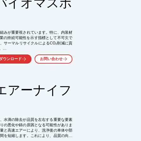
バイオマスポ
P
組みが重要視されています。特に、内装材
企業の持続可能性を示す指標として不可欠で
は、サーマルリサイクルによるCO₂削減に貢


ダウンロード
お問い合わせ
ムなど）

エアーナイフ
、水滴の除去が品質を左右する重要な要素
りの悪化や錆の原因となる可能性がありま
量と高速エアーにより、洗浄後の車体や部
間を短縮します。これにより、品質の向上