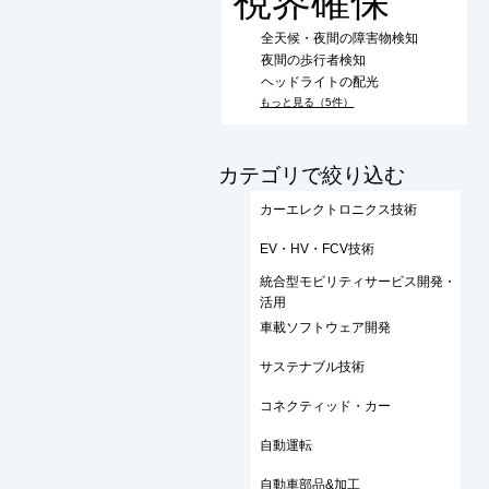
視界確保
全天候・夜間の障害物検知
夜間の歩行者検知
ヘッドライトの配光
もっと見る（5件）
​カテゴリで絞り込む
カーエレクトロニクス技術
EV・HV・FCV技術
統合型モビリティサービス開発・
活用
車載ソフトウェア開発
サステナブル技術
コネクティッド・カー
自動運転
自動車部品&加工