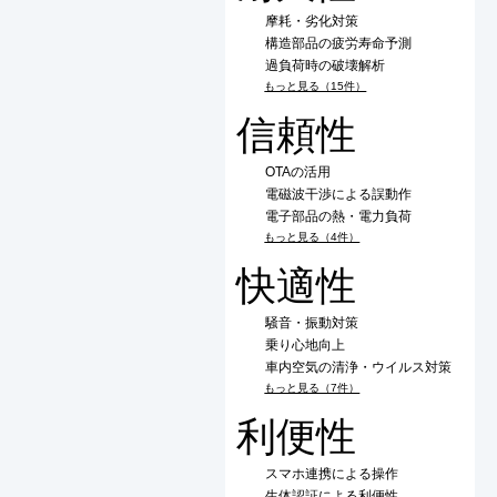
摩耗・劣化対策
構造部品の疲労寿命予測
過負荷時の破壊解析
もっと見る（15件）
信頼性
OTAの活用
電磁波干渉による誤動作
電子部品の熱・電力負荷
もっと見る（4件）
快適性
騒音・振動対策
乗り心地向上
車内空気の清浄・ウイルス対策
もっと見る（7件）
利便性
スマホ連携による操作
生体認証による利便性