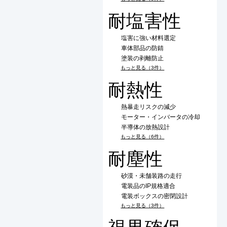
耐塩害性
塩害に強い材料選定
車体部品の防錆
塗装の剥離防止
もっと見る（3件）
耐熱性
熱暴走リスクの減少
モーター・インバータの冷却
半導体の放熱設計
もっと見る（6件）
耐塵性
砂漠・未舗装路の走行
電装品のIP規格適合
電装ボックスの密閉設計
もっと見る（3件）