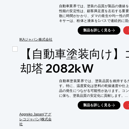
自動車業界では、塗装の品質が製品の価値を
性能の安定性は、顧客満足度を左右する重要
散に時間がかかり、ダマの発生や均一性の問題
キサーは、粉体と液体を1パスで連続的に混
し、高品質な塗装を実現します。

製品を詳しく見る
【活用シーン】

・自動車塗装

IKAジャパン株式会社
・塗料製造

【自動車塗装向け】
・インク製造

・顔料分散

【導入の効果】

却塔 2082kW
・短時間で均一な分散が可能

・高品質な塗料の安定供給

・塗装品質の向上

自動車塗装業界では、塗装品質を維持する
・生産効率の大幅な向上
す。特に、温度変化は塗料の乾燥速度や仕上
品の発生につながる可能性があります。コン
に保ち、塗装品質の安定化に貢献します。

【活用シーン】

製品を詳しく見る
・自動車塗装ブース

・塗装ライン

Aggreko Japan(アグ
・工場内の空調

レコジャパン)株式会
社
【導入の効果】
