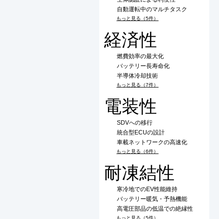
自動運転中のマルチタスク
もっと見る（5件）
経済性
燃費効率の最大化
バッテリー長寿命化
半導体冷却技術
もっと見る（7件）
電装性
SDVへの移行
統合型ECUの設計
車載ネットワークの高速化
もっと見る（6件）
耐凍結性
寒冷地でのEV性能維持
バッテリー暖気・予熱機能
高電圧部品の低温での絶縁性
もっと見る（5件）