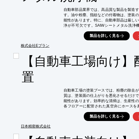
自動車部品業界では、高品質な製品を製造す
す。油や粉塵、指紋などの付着物は、塗装の
能性があります。特に、自動車部品は厳しい
浄が不可欠です。SAIWシートメタル洗浄
し、次工程の品質向上に貢献します。

製品を詳しく見る
【活用シーン】

・自動車部品の板金加工後の脱脂洗浄

株式会社Eプラン
・塗装前の油分除去

【自動車工場向け】
・粉塵や指紋の除去

【導入の効果】

・洗浄剤コストの削減

置
・作業時間の短縮

・環境負荷の低減

・品質向上
自動車工場の塗装ブースでは、粉塵の除去が
質は、塗装面の仕上がりを悪化させるだけで
能性があります。効率的な清掃は、生産性の
各フロアーに配管された真空弁にホースを
す。

製品を詳しく見る
【活用シーン】

・塗装ブース内の床、壁面、設備

日本精密株式会社
・研磨作業後の粉塵除去

・その他、工場内の清掃
