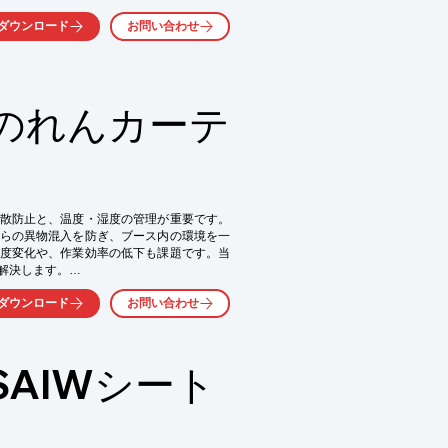
ス」を構築したコンパクトな自動塗装シス
ダウンロード
お問い合わせ
産が可能になります。

採用。作業環境を大幅に改善します。

、ロボットが自動で行うという意味です。

のれんカーテ
L使用

ボット

11ガン

装置

散防止と、温度・湿度の管理が重要です。
グアシスタントソフトウエア
らの異物混入を防ぎ、ブース内の環境を一
度変化や、作業効率の低下も課題です。当
決します。

ダウンロード
お問い合わせ
AIWシート



