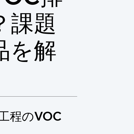
？課題
品を解
工程のVOC