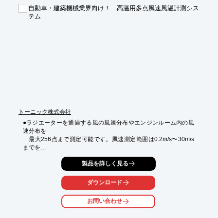
■パルス幅500fs　

自動車・建築機械業界向け！ 高温用多点風速風温計測シス
高速走査ポリゴンスキャナ

テム
■Raylase社製　UHHS　

■光走査速度100m/sec
トーニック株式会社
●ラジエーターを通過する風の風速分布やエンジンルーム内の風
速分布を

　最大256点まで測定可能です。風速測定範囲は0.2m/s〜30m/s
までを

　センサと多点風速出力ユニットで測定します。

製品を詳しく見る
　（温度範囲は0℃〜120℃）

●センサ部は熱式風速センサと風温センサをステンレスケースに
ダウンロード
取り付け可能。エンジンルーム内の測定ポイントにも簡単に設置
可能です。

お問い合わせ
●超小型風速・風温センサを配置するため、従来のプロペラ式に