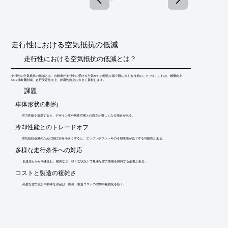
■マルチホールプローブ

■無指向型オムニプローブ 

■ピトープローブ

■高温用プローブ

■キールプローブ

走行性における空気抵抗の低減
■iProbe

走行性における空気抵抗の低減とは？
※詳しくは関連リンクページをご覧いただくか、お気軽にお問い
合わせ下さい。
走行性の空気抵抗の低減とは、自動車が走行中に受ける空気からの抵抗を最小限に抑える技術のことです。これは、燃費向上、
CO2排出量削減、走行安定性向上、静粛性向上に大きく貢献します。
​課題
車体形状の制約
空力性能を追求すると、デザイン性や居住空間との両立が難しくなる場合がある。
冷却性能とのトレードオフ
空気抵抗低減のために開口部を小さくすると、エンジンやブレーキの冷却性能が低下する可能性がある。
多様な走行条件への対応
低速走行から高速走行、横風など、様々な状況下で最適な空力性能を維持する必要がある。
コストと製造の複雑さ
高度な空力設計や特殊な部品は、開発・製造コストの増加や複雑化を招く。