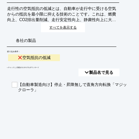
走行性の空気抵抗の低減とは、自動車が走行中に受ける空気
からの抵抗を最小限に抑える技術のことです。これは、燃費
向上、CO2排出量削減、走行安定性向上、静粛性向上に大き
く貢献します。
すべてを表示する
各社の製品
絞り込み条件：
空気抵抗の低減
​▼チェックした製品のカタログをダウンロード
製品名で見る
【自動車製造向け】停止・昇降無しで直角方向転換「マジッ
クローラ」