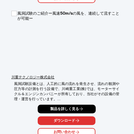
　■音の透過性に優れており、出口付近での消音効果がある

風洞試験のご紹介ー風速50m/sの風を、連続して流すこと
※詳しくはPDF資料をご覧いただくか、お気軽にお問い合わせく
が可能ー
ださい。
川重テクノロジー株式会社
風洞試験設備とは、人工的に風の流れを発生させ、流れの観測や
圧力等の計測を行う設備で、川崎重工業(株)では、モーターサイ
クル＆エンジンカンパニーが所有しており、当社がその設備の管
理・運営を行っています。

　この風洞設備は、2009年に竣工した二輪用実車風洞で、原寸大
製品を詳しく見る
の開発車両の試験を行うことができ、Ninja H2／H2R、ZX-10R
をはじめとする量産車や、スーパーバイク世界選手権（SBK）等
のレース車両の開発試験も行っています。カワサキレーシングチ
ダウンロード
ーム所属のトム・サイクス選手（2013年度チャンピオン）やジョ
ナサン・レイ選手（2015・2016年度チャンピオン）も訪れ、試
お問い合わせ