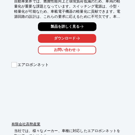
自動車業界では、燃費性能向上と環境負荷低減のため、車両の軽
量化が重要な課題となっています。スイッチング電源は、小型・
軽量化が可能なため、車載電子機器の軽量化に貢献できます。電
源回路の設計は、これらの要求に応えるために不可欠です。本ハ
ンドブックは、電源回路設計の基礎を解説し、自動車の軽量化に
製品を詳しく見る
貢献するスイッチング電源の設計をサポートします。

【活用シーン】

ダウンロード
・車載電子機器の電源設計

・軽量化を目的とした電源設計

お問い合わせ
・高効率・小型化が求められる電源設計

【導入の効果】

エアロボンネット
・車載電子機器の軽量化による燃費向上

・小型化によるスペースの有効活用

・電源設計の効率化による開発期間短縮
有限会社高勢産業
当社では、様々なメーカー、車種に対応したエアロボンネットを