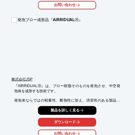
ト接続を介して工学単位でのデータストリームを出力するように
お問い合わせ
設計されており、幅広いデータ出力フォーマットやオプションが
利用可能です。

発泡ブロー成形品『AIRRIDUALⓇ』
【特長】

■全チャンネル独立した24-BIT A/Dコンバータによる完全同時計
測

■最大5,000Hz/chのエンジニアリングユニットデータストリーム

■高精度 ±0.04% Full Scale, 長期安定性含む

■ワイドな圧力レンジ0～10MPa(0 - 1,500psi)

■LAN同期 IEEE1588-2008v2 PTP 準拠

■“QD” (Quick Disconnect) ヘッダーオプション

■1Gb イーサネット接続

■複数モジュールを統合するマルチドロップアーキテクチャ
株式会社JSP
『AIRRIDUALⓇ』は、ブロー樹脂そのものを発泡させ、中空発
泡体を成形する技術です。

発泡体ならではの軽量性、断熱性に加え、消音性のある製品な
ど、様々なニーズにお応えすることができます。

製品を詳しく見る
お客様のご要望により、最適仕様をご提案致します。

ダウンロード
【特長】

　■ブロー樹脂そのものを発泡させ、中空発泡体を成形

お問い合わせ
　■断熱性に優れ、結露防止パッキンの削減が可能
