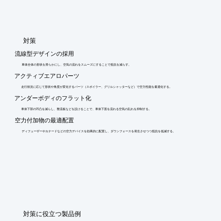
​対策
流線型デザインの採用
車体全体の形状を滑らかにし、空気の流れをスムーズにすることで抵抗を減らす。
アクティブエアロパーツ
走行状況に応じて形状や角度が変化するパーツ（スポイラー、グリルシャッターなど）で空力性能を最適化する。
アンダーボディのフラット化
車体下部の凹凸を減らし、整流板などを設けることで、車体下面を流れる空気の乱れを抑制する。
空力付加物の最適配置
ディフューザーやカナードなどの空力デバイスを効果的に配置し、ダウンフォースを発生させつつ抵抗を低減する。
​対策に役立つ製品例