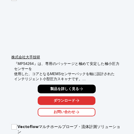
■インマニモジュール(Flap-Assy)

・摺動性改良材開発初期からの解析結果を量産型に反映

・高精度な部品及び組付品質を実現

※詳しくはPDF資料をご覧いただくか、お気軽にお問い合わせ下
さい。
株式会社大手技研
『MPS4264』は、専用のパッケージと極めて安定した極小圧力
センサーを

使用した、コアとなるMEMSセンサーパックを軸に設計された

インテリジェント小型圧力スキャナです。

64チャンネルのMEMS圧力センサーを搭載し、TCP/IPプロトコル
製品を詳しく見る
による

イーサーネット(LAN)通信が可能な他、多くの機能を搭載。

ダウンロード
また、総合的なセンサーの安定性を改善したことにより、ゼロオ
お問い合わせ
フセット

補正とスパン校正の要求を最小限に留め、試験の中断やシステム
の

Vectoflowマルチホールプローブ・流体計測ソリューショ
ダウンタイムをより少なくします。 

ン