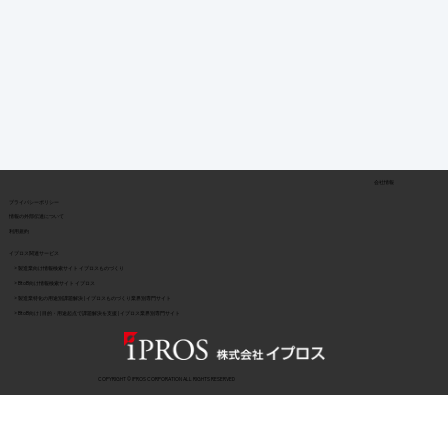
会社情報
​プライバシーポリシー
​情報の外部伝達について
利用規約
イプロス関連サービス
> 製造業向け情報検索サイト イプロスものづくり
> BtoB向け情報検索サイト イプロス
> 製造業特化の用途別課題解決 | イプロスものづくり業界別専門サイト
> BtoB向け | 目的・用途起点で課題解決を支援 | イプロス業界別専門サイト
COPYRIGHT © IPROS CORPORATION ALL RIGHTS RESERVED