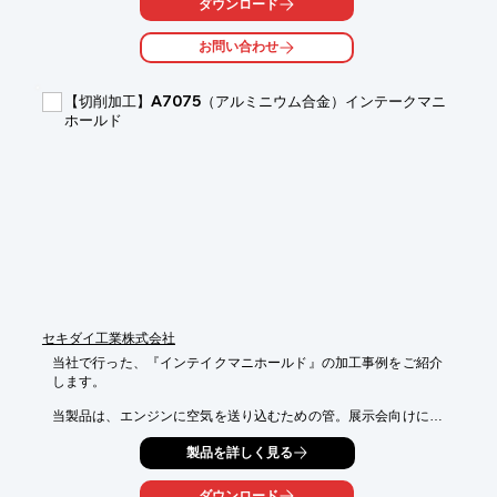
ダウンロード
【特長】

お問い合わせ
■静電気の除去

■サスペンション系へ取り付けによるダンパーオイルの粘度好適
化

【切削加工】A7075（アルミニウム合金）インテークマニ
■吸気・燃料系への取り付けにより燃費の向上を実現

ホールド
※詳しくはPDFをダウンロードしていただくか、お気軽にお問い
合わせください。
セキダイ工業株式会社
当社で行った、『インテイクマニホールド』の加工事例をご紹介
します。

当製品は、エンジンに空気を送り込むための管。展示会向けに当
社で

製品を詳しく見る
企画・構想し、株式会社童夢様(DOME CO.,LTD)にて設計モデリ
ング

をしていただきました。

ダウンロード