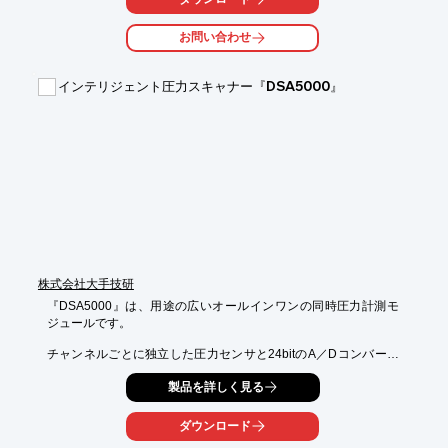
外観だけではなく部品内部を含めた全体的な面粗度には気を付け
お問い合わせ
て加工

しています。また、加工のハイライトはボールエンドミルによる
ボア内径

インテリジェント圧力スキャナー『DSA5000』
の切削加工です。ご用命の際は当社へお気軽にご相談ください。

【事例概要】

■材質：A7075

■サイズ：t120x250x350

■加工工場：福島工場

■備考：展示会向けに製作したサンプル部品

■加工機械：五軸マシニングセンター OKUMA MU-6300V

※詳しくはPDF資料をご覧いただくか、お気軽にお問い合わせ下
さい。
株式会社大手技研
『DSA5000』は、用途の広いオールインワンの同時圧力計測モ
ジュールです。

チャンネルごとに独立した圧力センサと24bitのA／Dコンバータ
およびRTDを装備し、完全に同期した5000Hz／chの高速データ
製品を詳しく見る
サンプリングが可能です。

最新のアーキテクチャーにより、セットアップや操作が簡単で、
ダウンロード
かつ高精度と長期的な信頼性の高い圧力計測を実現。イーサネッ