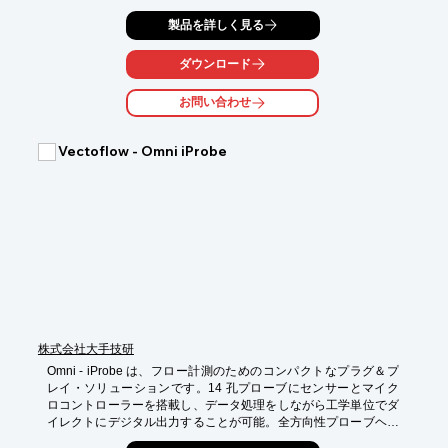
詳細はお気軽にご相談ください。

製品を詳しく見る
【概要】

ダウンロード
■解析対象：電動バイク

■解析ソフト：STAR-CCM+

お問い合わせ
■解析種別：非圧縮性定常解析

■解析規模：格子数 約2,500万点

■解析目的：空力特性評価

Vectoflow - Omni iProbe
※詳しくはPDF資料をご覧いただくか、お気軽にお問い合わせ下
さい。
株式会社大手技研
Omni - iProbe は、フロー計測のためのコンパクトなプラグ＆プ
レイ・ソリューションです。14 孔プローブにセンサーとマイク
ロコントローラーを搭載し、データ処理をしながら工学単位でダ
イレクトにデジタル出力することが可能。全方向性プローブヘッ
ドにより最大で±160°の流入角において計測ができ、迎え角が不