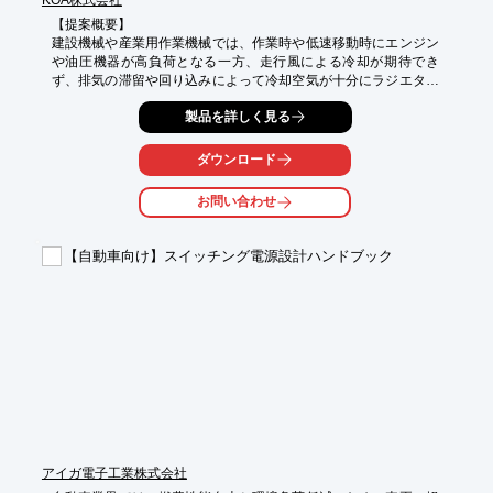
【提案概要】

建設機械や産業用作業機械では、作業時や低速移動時にエンジン
や油圧機器が高負荷となる一方、走行風による冷却が期待でき
ず、排気の滞留や回り込みによって冷却空気が十分にラジエター
へ取り込めないケースが多く見られます。

製品を詳しく見る
気流計測システムは、車体周りの排気と吸気の干渉状況を把握す
ることで、ラジエター配置やダクト、カバー形状の検討など、熱
対策設計を効果的に支援します。

ダウンロード
【活用シーン】

お問い合わせ
・排気回り込みの可視化・評価

・ラジエター・冷却系の気流評価

・シミュレーションの検証

【自動車向け】スイッチング電源設計ハンドブック
【導入の効果」

・オーバーヒット対策の検討精度向上

・試作・設計手戻りの削減

・CFD解析との併用による設計品質向上

★★デモ機（無償貸し出し）あります★★

　10ch、１週間お試しいただけます。詳しくはお問い合わせくだ
さい。
アイガ電子工業株式会社