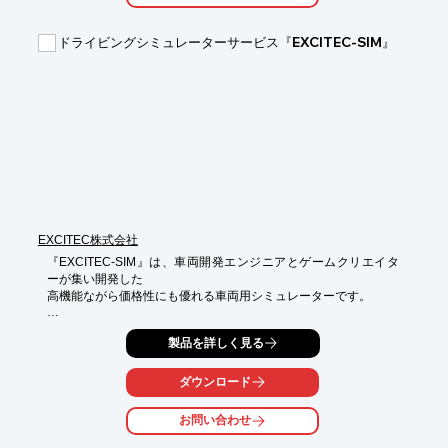
験に参加しました。

※詳しくはPDF資料をご覧いただくか、お気軽にお問い合わせ下
ドライビングシミュレーターサービス『EXCITEC-SIM』
さい。
EXCITEC株式会社
『EXCITEC-SIM』は、車両開発エンジニアとゲームクリエイタ
ーが集い開発した

高機能ながら価格性にも優れる車両用シミュレーターです。

お客様の用途や環境に応じた適したご提案を心がけ、

製品を詳しく見る
ハードやソフトのご提供に留まらずその先に実現する“利用価
値”を重視しました。

ダウンロード
【特長】

■ソフトからハードまで総合力による“ワンストップなコンサルテ
お問い合わせ
ィングサービス”

■車両開発のプロが拘りぬいた“機能性”
