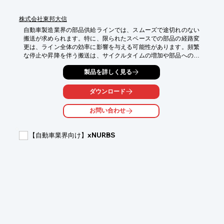
株式会社東邦大信
自動車製造業界の部品供給ラインでは、スムーズで途切れのない
搬送が求められます。特に、限られたスペースでの部品の経路変
更は、ライン全体の効率に影響を与える可能性があります。頻繁
な停止や昇降を伴う搬送は、サイクルタイムの増加や部品への負
荷につながることも考えられます。当製品「マジックローラQ」
製品を詳しく見る
は、停止や昇降なしに直角方向への90度転換を可能にし、部品供
給ラインの効率化に貢献します。

ダウンロード
【活用シーン】

・部品のライン間移送

お問い合わせ
・組立工程での部品供給

・限られたスペースでのレイアウト変更

【自動車業界向け】xNURBS
【導入の効果】

・サイクルタイムの短縮

・搬送物の安定化

・省スペース化