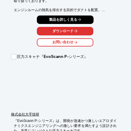
取り扱っております。

エンジンルームの熱気を排出する目的でダクトを配置。

ダクトの周りには傾斜をつけて空気を吸い出す効果を高めていま
製品を詳しく見る
す。

また、スタイリッシュなデザインには、ドレスアップ効果があ
ダウンロード
り、

特にカーボン製品は、表面がバフ仕上げなので、

お問い合わせ
ご満足いただける品質であると自負しております。

【特長】

圧力スキャナ『EvoScann P-シリーズ』
■熱気を逃がすエアダクト

■フロントの軽量化

■ドレスアップ効果

※詳しくはお気軽にお問い合わせください。
株式会社大手技研
『EvoScann P-シリーズ』は、開発が急速かつ激しいエアロダイ
ナミクスエンジニアリングへの激しい要求を満たすよう設計され
た、非常にコンパクトな圧力スキャナです。
