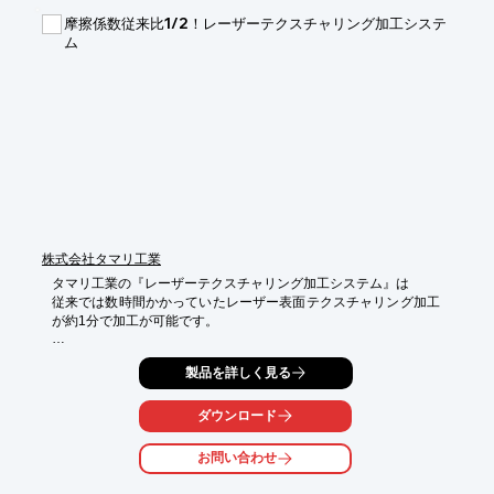
■多くのユースケースが想定した“柔軟性”

摩擦係数従来比1/2！レーザーテクスチャリング加工システ
ム
※詳しくはPDFをダウンロードしていただくか、お気軽にお問い
合わせください。
株式会社タマリ工業
タマリ工業の『レーザーテクスチャリング加工システム』は

従来では数時間かかっていたレーザー表面テクスチャリング加工
が約1分で加工が可能です。

また、高生産性と量産対応を実現しており、

製品を詳しく見る
現在、自動車業界を中心に注目される技術となります。

【特長】

ダウンロード
高出力フェムト秒レーザ発振器　

■Amplitude社製 Tangor

お問い合わせ
■最大出力100W

■繰返し周波数2MHｚ
