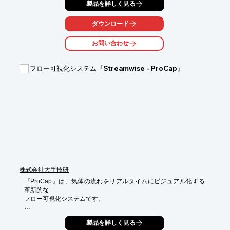
製品を詳しく見る
明な場合や逆流が予想される用途に特に効果的です。

このシステムは、フィールドや研究室での計測に適しており、各
ダウンロード
種PC に接続して使用できます。オプションの VectoVis Pro と一
緒に使用することで、計測データをリアルタイムにモニターして
お問い合わせ
記録することができます。

iProbe は光学式トラッカーにも対応しておりStreamwise社の
フロー可視化システム『Streamwise - ProCap』
ProCap システムと組み合わせて使用することが可能です。
株式会社大手技研
『ProCap』は、気体の流れをリアルタイムにビジュアル化する
革新的な

フロー可視化システムです。

計測したい領域を手動でスキャンすると同時に、プローブの位置
製品を詳しく見る
を
