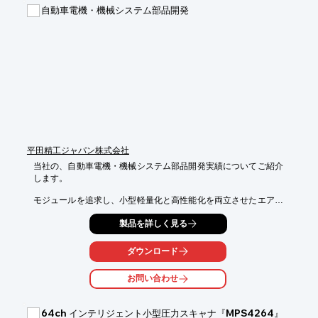
比べ

自動車電機・機械システム部品開発
　抵抗が小さく、ラジエーター表面の通過気流の風速風温分布も
測定

　可能です。

　また、当社製品は国内（自社）で製作、校正しておりますので
修理・

　再校正などのメンテナンスも迅速に対応いたします。

●センサの校正は、当社校正風洞とトレーサビリティの整った校
正シス

　テムでケースにセンサを配置したまま校正しますので、高精度
な測定

　をお約束します。再現性の信頼性も高い、自動車業界向けの多
平田精工ジャパン株式会社
点風速

当社の、自動車電機・機械システム部品開発実績についてご紹介
　風温計測システムです。

します。

※詳しくは資料をダウンロード、もしくはお問合せください。
モジュールを追求し、小型軽量化と高性能化を両立させたエアー
インテーク

製品を詳しく見る
システムを開発。

高精度な部品及び組付品質を実現した「インマニモジュール
ダウンロード
(Flap-Assy)」を

はじめ、オルタネータ(整流ダイオード、レギュレータIC)部品
お問い合わせ
や、サーモエレメント

(サーモスイッチ、エアーバルブ)応用部品などがございます。

64ch インテリジェント小型圧力スキャナ『MPS4264』
【特長】
