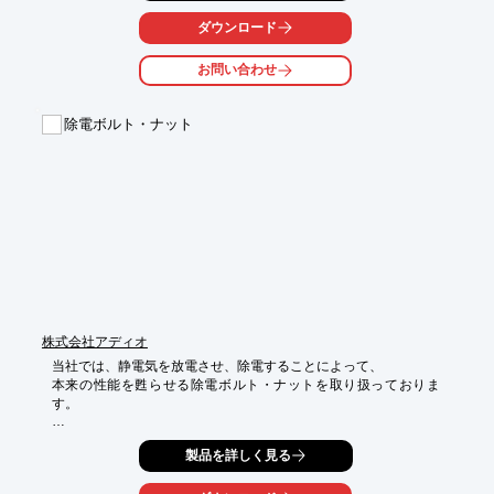
モーションキャプチャーにより光学的に追跡しながら、リアルタ
イムに

ダウンロード
測定データを記録。流速・流向をリアルタイムに処理して可視化
します。

お問い合わせ
また測定された3Dデータはリアルタイムにアクセス可能。

データ取得後にソフトウェアや標準的なCFD可視化・解析ツール
除電ボルト・ナット
を使用して、

オフラインでデータ解析することも可能です。

非常にコンパクトなProCap コンポーネントは、風洞アプリケー
ションに対して

様々な計測の可能性を提供します。

【特長】

■ スケールモデルからフルスケール風洞アプリケーションまで対
応

■ 簡単で直感的なセットアップと操作

■ モーションキャプチャシステム「OptiTrack」によるプローブ位
株式会社アディオ
置のリアルタイム追跡

当社では、静電気を放電させ、除電することによって、

■ CFD解析ツールへのデータエクスポート機能

本来の性能を甦らせる除電ボルト・ナットを取り扱っておりま
■ 計測に必要なツールが全てセットになったトータルパッケージ

す。

※詳細はPDFをダウンロードいただくか、お気軽にお問い合わせ
車両のボルトと交換、またはボルトの突き出し部にナットを追加
ください。
製品を詳しく見る
で

装備するだけの簡単取り付けで、効果を体感することができま
す。 
