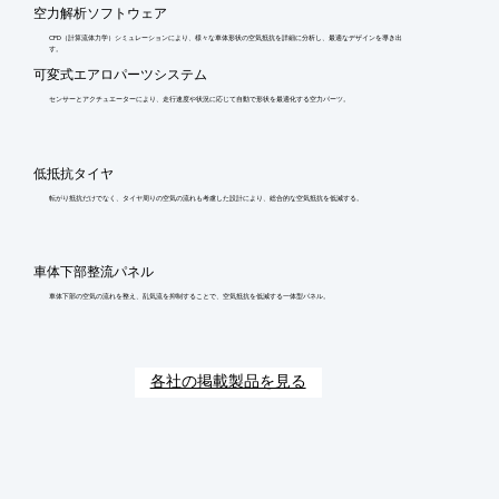
空力解析ソフトウェア
CFD（計算流体力学）シミュレーションにより、様々な車体形状の空気抵抗を詳細に分析し、最適なデザインを導き出
す。
可変式エアロパーツシステム
センサーとアクチュエーターにより、走行速度や状況に応じて自動で形状を最適化する空力パーツ。
低抵抗タイヤ
転がり抵抗だけでなく、タイヤ周りの空気の流れも考慮した設計により、総合的な空気抵抗を低減する。
車体下部整流パネル
車体下部の空気の流れを整え、乱気流を抑制することで、空気抵抗を低減する一体型パネル。
各社の掲載製品を見る