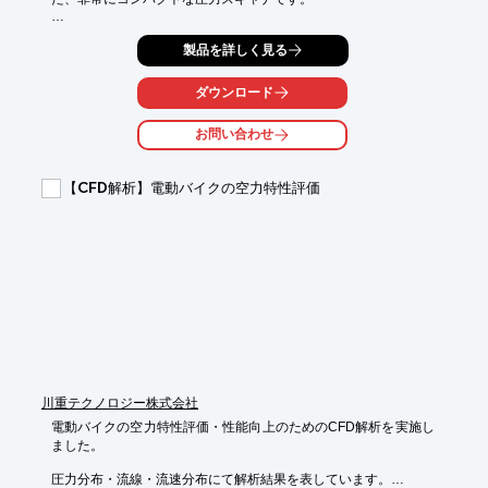
物理的なサイズ、重さ、正確さ、そして機能性を念頭に置いて設
製品を詳しく見る
計されており、さまざまな構成でご使用いただくことができま
す。

ダウンロード
さらに、チューブ、配管およびツールにより、当製品をすばやく
効率的にテストデバイスと接続し、測定とデータ収集を開始しま
お問い合わせ
すので、高価な試験時間とリソースの効率化に寄与します。

【特長】

【CFD解析】電動バイクの空力特性評価
■高精度マルチチャンネル設定

■絶対圧測定または計算された差圧測定

■軽量カーボンファイバーパッケージ

■マイクロプロセッサ内臓

■工学単位で直接高精度出力

※詳しくはPDF資料をご覧いただくか、お気軽にお問い合わせ下
さい。
川重テクノロジー株式会社
電動バイクの空力特性評価・性能向上のためのCFD解析を実施し
ました。

圧力分布・流線・流速分布にて解析結果を表しています。
