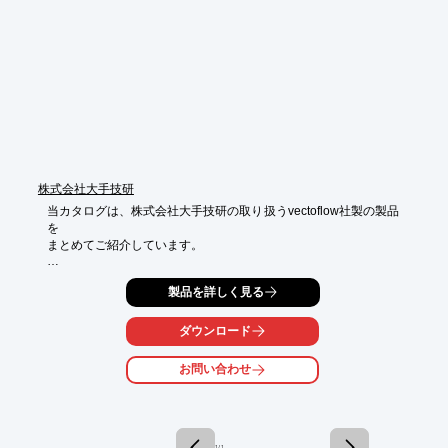
【特長】

■幅約10cmの超小型筐体

■高次元のゼロ安定性を実現するダイナミックゼロ補正機能

■精度：最小 ±0.02% FS

■Webサーバー搭載／LANケーブル接続による制御

■新設計のアイソレーションパージバルブ機構

■常時計測モードが可能なキャリブレーションバルブ回路

■24bit A/Dを各チャンネルに搭載し、同期した計測を実現

※詳しくはPDF資料をご覧いただくか、お気軽にお問い合わせ下
さい。
株式会社大手技研
当カタログは、株式会社大手技研の取り扱うvectoflow社製の製品
を

まとめてご紹介しています。

ニーズに合わせてカスタマイズ可能な、流速と流れ角を測定する
製品を詳しく見る
製品や

システムを提供。コアテクノロジーのマルチホールプローブによ
り、流速、

ダウンロード
迎え角、静圧および全圧、さらには流れの温度を測定します。

お問い合わせ
また、極めて過酷な環境でも、プローブの堅牢性を大幅に向上さ
せるために、

革新的な3Dプリンタによる積層造形法を使用しています。

【掲載製品】

1 / 1