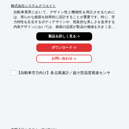
株式会社システムクリエイト
自動車業界において、デザイン性と機能性を両立させるために
は、滑らかな曲面を効率的に設計することが重要です。特に、空
力特性を左右するボディデザインや、視覚的な美しさを追求する
内装デザインにおいては、曲面の品質が製品の価値を大きく左右
します。従来のCADソフトでは、複雑な曲面を表現するために多
製品を詳しく見る
くの時間と労力を要し、設計の自由度を制限していました。
xNURBSは、Rhinocerosの機能を補完し、複雑な曲面を数クリッ
クで生成することを可能にします。これにより、設計者はより自
ダウンロード
由な発想でデザインに取り組み、製品開発の効率を向上させるこ
とができます。

お問い合わせ
【活用シーン】

・自動車のボディデザイン

【自動車空力向け】多点風速計／超小型温度風速センサ
・内装デザイン

・空力特性を考慮したパーツ設計

【導入の効果】

・設計時間の短縮

・デザインの自由度向上

・製品品質の向上