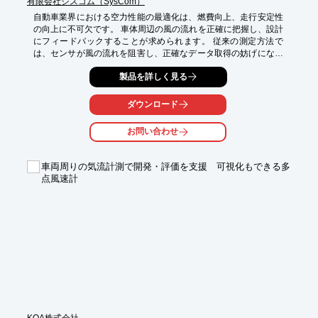
有限会社シスコム（SysCom）
自動車業界における空力性能の最適化は、燃費向上、走行安定性
の向上に不可欠です。 車体周辺の風の流れを正確に把握し、設計
にフィードバックすることが求められます。 従来の測定方法で
は、センサが風の流れを阻害し、正確なデータ取得の妨げになる
ことがありました。 当社の多点風速計／超小型温度風速センサ
製品を詳しく見る
は、超小型センサを採用することで、測定対象への影響を最小限
に抑え、高精度な風速・温度測定を実現します。

ダウンロード
【活用シーン】

・自動車開発における風洞実験

お問い合わせ
・実車走行試験における空力特性評価

・車体各部の温度分布測定

車両周りの気流計測で開発・評価を支援 可視化もできる多
【導入の効果】

点風速計
・高精度なデータに基づいた、より効率的な空力設計

・風洞実験や実車試験の効率化

・開発期間の短縮とコスト削減
KOA株式会社