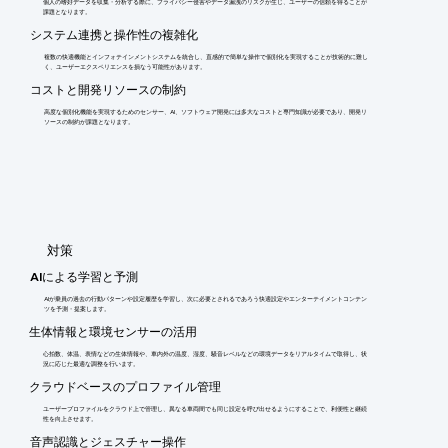
個人の嗜好データを収集・分析する際に、プライバシー侵害やデータ漏洩のリスクが生じ、ユーザーの信頼を得ることが
課題となります。
システム連携と操作性の複雑化
複数の快適機能とインフォテインメントシステムを統合し、直感的で簡単な操作で個別化を実現することが技術的に難し
く、ユーザーエクスペリエンスを損なう可能性があります。
コストと開発リソースの制約
高度な個別化機能を実現するためのセンサー、AI、ソフトウェア開発には多大なコストと専門知識が必要であり、開発リ
ソースの制約が課題となります。
​対策
AIによる学習と予測
AIが乗員の過去の行動パターンや設定履歴を学習し、次に必要とされるであろう快適設定やエンターテイメントコンテン
ツを予測・提案します。
生体情報と環境センサーの活用
心拍数、体温、表情などの生体情報や、車内外の温度、湿度、騒音レベルなどの環境データをリアルタイムで取得し、状
況に応じた最適な調整を行います。
クラウドベースのプロファイル管理
ユーザープロファイルをクラウド上で管理し、異なる車両間でも同じ設定を呼び出せるようにすることで、利便性と継続
性を向上させます。
音声認識とジェスチャー操作