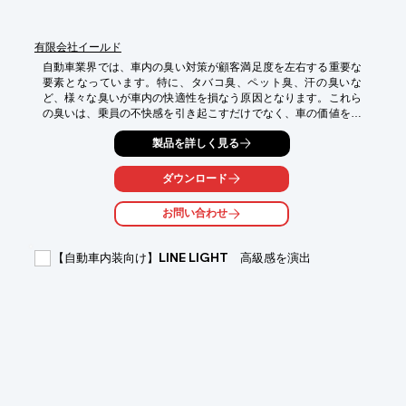
有限会社イールド
自動車業界では、車内の臭い対策が顧客満足度を左右する重要な
要素となっています。特に、タバコ臭、ペット臭、汗の臭いな
ど、様々な臭いが車内の快適性を損なう原因となります。これら
の臭いは、乗員の不快感を引き起こすだけでなく、車の価値を低
下させる可能性もあります。光触媒チタニスターは、これらの臭
製品を詳しく見る
い成分を分解し、車内を快適な空間に保ちます。

【活用シーン】

ダウンロード
・車内の消臭対策

・エアコン内部の臭い対策

お問い合わせ
・シートや内装の臭い対策

【導入の効果】

【自動車内装向け】LINE LIGHT 高級感を演出
・車内の臭いを根本から分解

・快適な車内空間の実現

・顧客満足度の向上