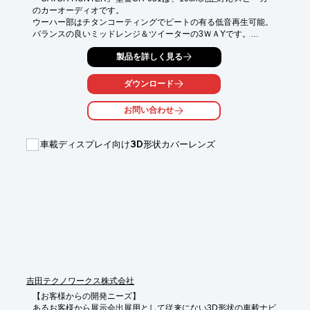
のカーオーディオです。

ウーハー部はチタンコーティングでビートの有る低音再生可能。

バランスの良いミッドレンジ＆ツイーターの3ＷＡYです。

型番 CH-210は、小型でパワフル2WAYコアキシャルスピーカー
製品を詳しく見る
純正対応。

最大入力70W・音圧レベル88dB。再生周波数80～20000Hz・イ
ンピーダンス４Ωです。

ダウンロード
型番 CH-211は、スペ－サ＆メッシュカバー付。

2WAY コアキシャルスピーカー。生活防水でバイク等にもOKで
お問い合わせ
す。

【特徴】

車載ディスプレイ向け3D形状カバーレンズ
［型番CH-031］

○10cm純正対応スピーカー

○チタンコーティングマルチアキシャルスピーカー3WAY

［型番CH-210］

○小型でパワフル2WAYコアキシャルスピーカー純正対応

［型番CH-211］

○スペ－サ＆メッシュカバー付 2WAYコアキシャルスピーカー

詳しくはお問い合わせ、またはカタログをダウンロードしてくだ
さい。
吉田テクノワークス株式会社
【お客様からの開発ニーズ】

あるお客様から展示会出展用として従来にない3D形状の車載ナビ