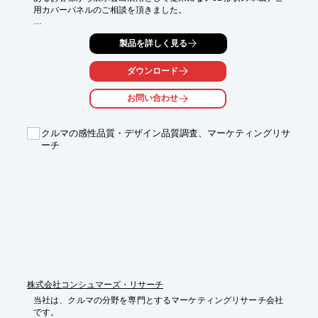
用カバーパネルのご相談を頂きました。

【より具体的な要求内容】

製品を詳しく見る
カバーパネルの”奥行き感”を演出するため、製品の裏側に意匠加
飾を施したいリクエストがありました。

ダウンロード
【当社からのご提案内容】

弊社が有するダブルインモールド工法（金型に２枚のフィルムを
お問い合わせ
入れ、成形同時に両面転写加飾する）を活用し、コの字形状の両
面に成形同時転写加飾を行うことで、２次加工が困難な形状にも
対応しました。さらに窓部の樹脂配向歪みを除去する独自の処理
クルマの感性品質・デザイン品質調査、マーケティングリサ
を施し、偏向サングラス対応も行いました。

ーチ
【お客様からのご評価】

試作製品をご提供し無事に展示会出展ができたのと、その後の反
響も大きく具体的な商談件数が増えお客様にもご満足頂けまし
た。

※「PDFダウンロード」より、カタログ・事例集をご覧いただけ
ます。
株式会社コンシュマーズ・リサーチ
当社は、クルマの分野を専門とするマーケティングリサーチ会社
です。
