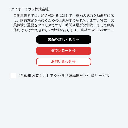
ダイオーミウラ株式会社
自動車業界では、購入検討者に対して、車両の魅力を効果的に伝
え、購買意欲を高めるための工夫が求められています。特に、試
乗体験は重要なプロセスですが、時間や場所の制約、そして紙媒
体だけでは伝えきれない情報があります。当社のWebARサービ
スは、アプリのダウンロード不要で、スマートフォンを通じて車
製品を詳しく見る
両の3Dモデル表示や、内装・外装の詳細な動画、さらには試乗シ
ミュレーションといったインタラクティブな体験を提供します。
これにより、顧客はいつでもどこでも、より深く車両を理解し、
ダウンロード
新たな体験を得ることができます。

お問い合わせ
【活用シーン】

・ショールームでの車両展示

・展示会やイベントでのデモンストレーション

【自動車内装向け】アクセサリ製品開発・生産サービス
・Webサイト上での車両紹介

・カタログやパンフレットへのARコンテンツ埋め込み

【導入の効果】

・顧客エンゲージメントの向上

・商材理解の促進

・試乗予約率の向上

・ブランドイメージの向上