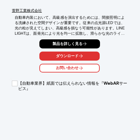
萱野工業株式会社
自動車内装において、高級感を演出するためには、間接照明によ
る洗練された空間デザインが重要です。従来の点光源LEDでは、
光の粒が見えてしまい、高級感を損なう可能性があります。LINE 
LIGHTは、面発光により光を均一に拡散し、滑らかな光のライン
を創出することで、車内の高級感を格段に向上させます。

製品を詳しく見る
【活用シーン】

・ダッシュボード、ドアトリム、コンソールなどの間接照明

ダウンロード
・シート下のフットライト

・車内のアクセント照明

お問い合わせ
【導入の効果】

・均一な光による高級感の演出

【自動車業界】紙面では伝えられない情報を『WebARサー
・車内のデザイン性の向上

ビス』
・顧客満足度の向上