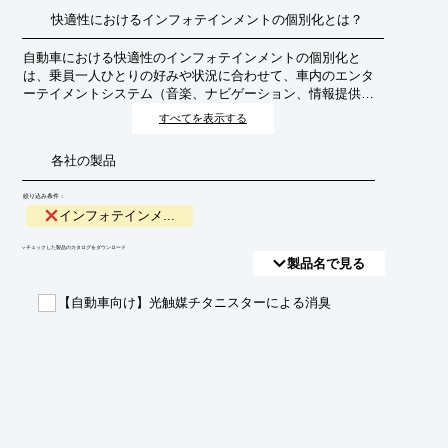
快適性におけるインフォテインメントの個別化とは？
自動車における快適性のインフォテインメントの個別化と
は、乗員一人ひとりの好みや状況に合わせて、車内のエンタ
ーテイメントシステム（音楽、ナビゲーション、情報提供な
ど）や快適機能（空調、照明、シート設定など）を最適に調
すべてを表示する
整し、よりパーソナルで満足度の高い移動体験を提供する技
術です。これにより、ドライバーや同乗者は、自分だけの特
各社の製品
別な空間で、リラックスしたり、集中したり、楽しんだりす
ることができます。
絞り込み条件：
インフォテインメ...
​▼チェックした製品のカタログをダウンロード
製品名で見る
【自動車向け】光触媒チタニスターによる消臭