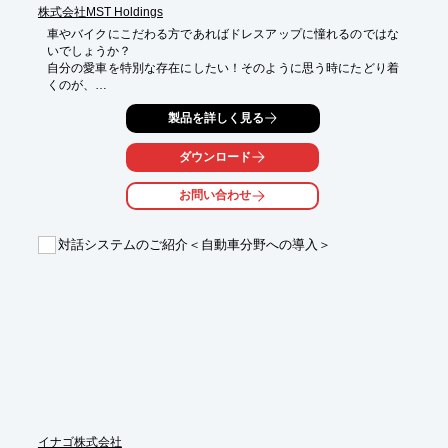
株式会社MST Holdings
車やバイクにこだわる方であればドレスアップに憧れるのではな
いでしょうか？

自分の愛車を特別な存在にしたい！そのように思う時にたどり着
くのが、

ワンオフパーツです。

製品を詳しく見る
しかし、「ワンオフパーツってなに？」と思われる方もいるかも
しれません。

ダウンロード
この記事では「ワンオフパーツとは何か？」という点から、

お問い合わせ
「どのような時にワンオフパーツが必要になるか？」について迫
り、

ワンオフパーツで製作できるものの数々を例として挙げて、ワン
対話システムのご紹介＜自動車分野への導入＞
オフパーツの

魅力を説明したいと思います。

【掲載内容（一部）】

■ワンオフパーツとは？

■どのような時にワンオフパーツが必要になる？

■自分のバイクや車に対応するパーツが見つからない

■気に入ったデザインのものがない時

■この世に1つしかないパーツが欲しい時

※詳しくはPDF資料をご覧いただくか、お気軽にお問い合わせ下
さい。
イナゴ株式会社