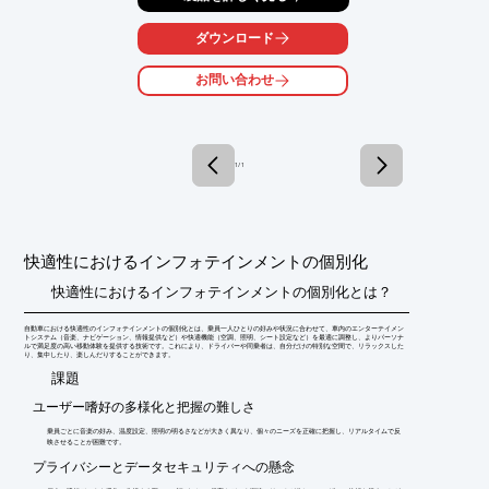
原材料そのものへの着色、フィルム貼合、表皮巻き、塗装など、

ダウンロード
一般的なバリエーションを超えた加飾の可能性として、多層成形
の

お問い合わせ
応用によるインテリア・エクステリアをご提案します。

【特長】

■塗装と同程度のコストで高級感を演出

■自由な発想で広がる加飾の可能性

1 / 1
■イルミネーションとの相性の良さも抜群

■同一の金型でグレード別のバリエーションが可能

※詳しくはPDFをダウンロードしていただくか、お気軽にお問い
合わせください。
快適性におけるインフォテインメントの個別化
快適性におけるインフォテインメントの個別化とは？
自動車における快適性のインフォテインメントの個別化とは、乗員一人ひとりの好みや状況に合わせて、車内のエンターテイメン
トシステム（音楽、ナビゲーション、情報提供など）や快適機能（空調、照明、シート設定など）を最適に調整し、よりパーソナ
ルで満足度の高い移動体験を提供する技術です。これにより、ドライバーや同乗者は、自分だけの特別な空間で、リラックスした
り、集中したり、楽しんだりすることができます。
​課題
ユーザー嗜好の多様化と把握の難しさ
乗員ごとに音楽の好み、温度設定、照明の明るさなどが大きく異なり、個々のニーズを正確に把握し、リアルタイムで反
映させることが困難です。
プライバシーとデータセキュリティへの懸念