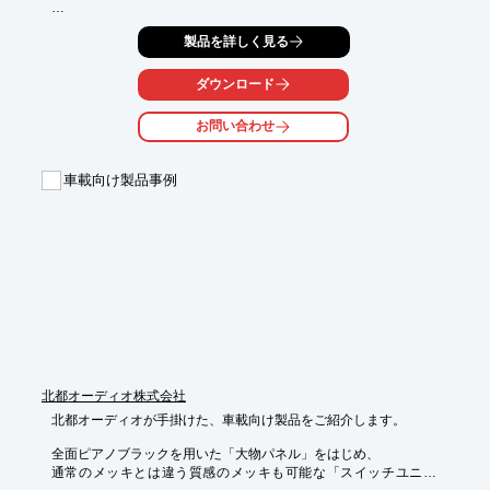
合わせください。
おもに各種スイッチやスマートキーなど、人が触れ、操作する製
製品を詳しく見る
品が中心。

ユーザビリティを考慮してシステムを設計し、様々な角度から検
ダウンロード
討を重ね、

確かな品質で実現します。

お問い合わせ
【工程】

1.要件分析・全体構想

車載向け製品事例
2.製作

3.評価

※詳しくはPDFをダウンロードしていただくか、お気軽にお問い
合わせください。
北都オーディオ株式会社
北都オーディオが手掛けた、車載向け製品をご紹介します。

全面ピアノブラックを用いた「大物パネル」をはじめ、

通常のメッキとは違う質感のメッキも可能な「スイッチユニッ