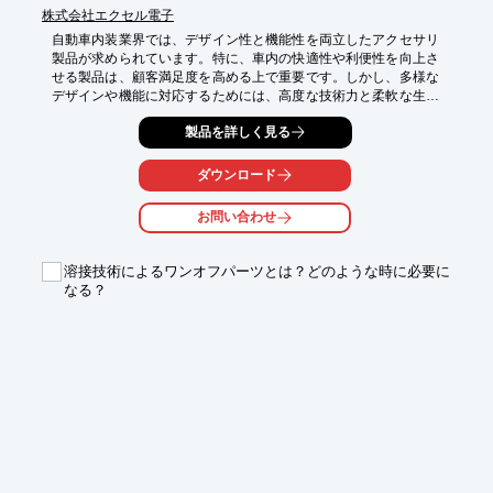
株式会社エクセル電子
自動車内装業界では、デザイン性と機能性を両立したアクセサリ
製品が求められています。特に、車内の快適性や利便性を向上さ
せる製品は、顧客満足度を高める上で重要です。しかし、多様な
デザインや機能に対応するためには、高度な技術力と柔軟な生産
体制が必要となります。当社アクセサリ製品開発・生産サービス
製品を詳しく見る
は、お客様のニーズに合わせて、最適な製品を開発・生産いたし
ます。

ダウンロード
【活用シーン】

・車載用スマートフォンホルダー

お問い合わせ
・車内用充電器

・カスタムLED照明

溶接技術によるワンオフパーツとは？どのような時に必要に
【導入の効果】

なる？
・内装デザインの多様性向上

・車内空間の快適性向上

・顧客満足度の向上