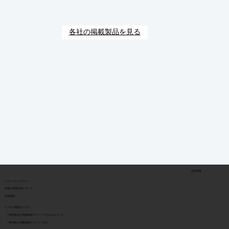
各社の掲載製品を見る
会社情報
​プライバシーポリシー
​情報の外部伝達について
利用規約
イプロス関連サービス
> 製造業向け情報検索サイト イプロスものづくり
> BtoB向け情報検索サイト イプロス