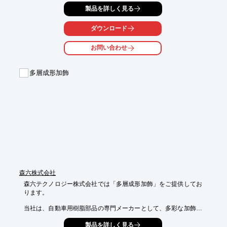
ト」

製品を詳しく見る
などがございます。

当社は、プラスチック射出成形品の金型設計・製作から

ダウンロード
塗装・印刷・レーザー加工・組立までを一貫生産で行っておりま
す。

お問い合わせ
【事例一覧】

■大物パネル（塗装仕様毎の塗り分け）

多層成形加飾
■各種カーナビ用パネル

■スイッチユニット

■その他パネル

※詳しくはPDF資料をご覧いただくか、お気軽にお問い合わせ下
さい。
森六株式会社
森六テクノロジー株式会社では「多層成形加飾」をご提供してお
ります。

当社は、自動車用樹脂部品の専門メーカーとして、多彩な加飾技
術を

製品を詳しく見る
有しています。
