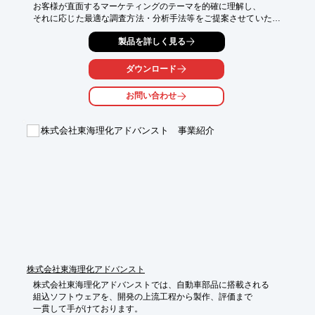
お客様が直面するマーケティングのテーマを的確に理解し、

それに応じた最適な調査方法・分析手法等をご提案させていただ
きます。

製品を詳しく見る
プランニングから実査、集計、分析まで一貫して対応すること
で、

ダウンロード
クライアントのニーズを”表面でなく”、一つ一つしっかりと理
解、思考し、

お問い合わせ
適切な情報をご提供いたします。

国内に限らず、中国・東南アジアを中心に豊富な海外調査経験で
株式会社東海理化アドバンスト 事業紹介
得た情報ネットワークを活かし、国際ニーズにも対応いたしま
す。

ご要望の際はお気軽にお問い合わせください。

【得意な調査・分析】

■HMI・GUI調査

■デザイントレンド分析

■感性品質調査（PQ）

■分解（デザイン品質）調査

商品企画をする上で重要な市場のトレンドや、ニーズを収集し、

株式会社東海理化アドバンスト
クライアントが抱える課題解決につながる調査・分析結果を提供
していきます。

株式会社東海理化アドバンストでは、自動車部品に搭載される

組込ソフトウェアを、開発の上流工程から製作、評価まで

一貫して手がけております。

※詳しくはPDFをダウンロードしていただくか、お気軽にお問い