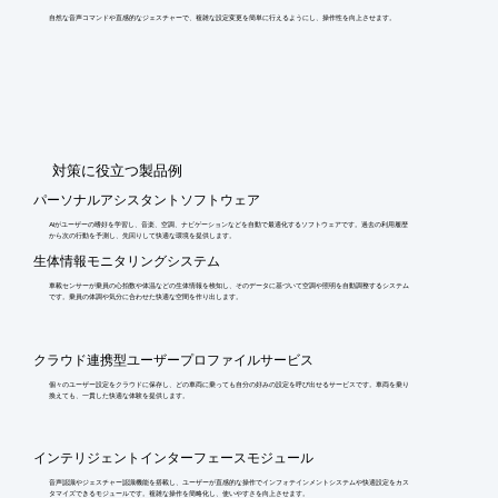
自然な音声コマンドや直感的なジェスチャーで、複雑な設定変更を簡単に行えるようにし、操作性を向上させます。
​対策に役立つ製品例
パーソナルアシスタントソフトウェア
AIがユーザーの嗜好を学習し、音楽、空調、ナビゲーションなどを自動で最適化するソフトウェアです。過去の利用履歴
から次の行動を予測し、先回りして快適な環境を提供します。
生体情報モニタリングシステム
車載センサーが乗員の心拍数や体温などの生体情報を検知し、そのデータに基づいて空調や照明を自動調整するシステム
です。乗員の体調や気分に合わせた快適な空間を作り出します。
クラウド連携型ユーザープロファイルサービス
個々のユーザー設定をクラウドに保存し、どの車両に乗っても自分の好みの設定を呼び出せるサービスです。車両を乗り
換えても、一貫した快適な体験を提供します。
インテリジェントインターフェースモジュール
音声認識やジェスチャー認識機能を搭載し、ユーザーが直感的な操作でインフォテインメントシステムや快適設定をカス
タマイズできるモジュールです。複雑な操作を簡略化し、使いやすさを向上させます。