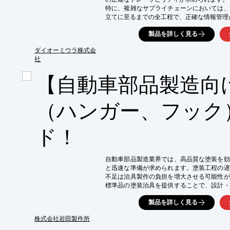
・迅速な出荷対応による顧客満足度向上
特に、複雑なサプライチェーンにおいては、
立てに至るまでの全工程で、正確な情報管理
不十分なトレーサビリティは、品質問題発生
製品を詳しく見る
リスクを高める可能性があります。

当社の生産・物流管理向けソフトウェア開発
ダイオーミウラ株式会
合わせたシステム構築で貢献します。

社
【活用シーン】

【自動車部品製造向
・二次元バーコードを利用した製品ラベル発行
・無線ハンディターミナルを利用した在庫管理
・上位システムデータを利用したGHSラベル
（ハンガー、フック
・出荷時データ照合ハンディターミナルピッ
・二次元バーコードを利用したコンテナ管理シ
・RFタグを使用した製品管理システム

ド！
【導入の効果】

・部品の製造から出荷までの工程見える化

・ヒューマンエラーの低減

自動車部品製造業界では、高品質な塗装を効
・在庫管理の精度向上

と迅速な準備が求められます。塗装工程の遅
・トレーサビリティの強化による品質保証
不足は治具製作の負担を増大させる可能性が
標準品の塗装治具を提供することで、設計・
げを支援します。

製品を詳しく見る
【活用シーン】

株式会社岩田製作所
◎塗装治具の設計・製作に時間がかかる
