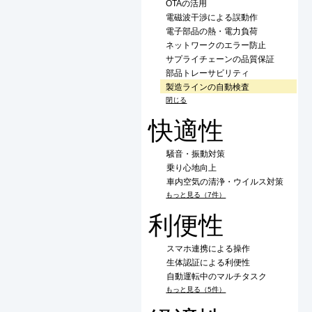
OTAの活用
電磁波干渉による誤動作
電子部品の熱・電力負荷
ネットワークのエラー防止
サプライチェーンの品質保証
部品トレーサビリティ
製造ラインの自動検査
閉じる
快適性
騒音・振動対策
乗り心地向上
車内空気の清浄・ウイルス対策
もっと見る（7件）
利便性
スマホ連携による操作
生体認証による利便性
自動運転中のマルチタスク
もっと見る（5件）