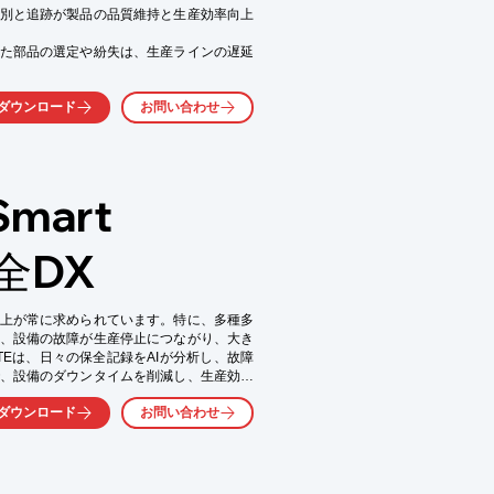
別と追跡が製品の品質維持と生産効率向上
た部品の選定や紛失は、生産ラインの遅延
と在庫の最適化に貢献します。

ダウンロード
お問い合わせ
II』は、こうした課題に対応し、効率的な部品管
art
全DX
上が常に求められています。特に、多種多
、設備の故障が生産停止につながり、大き
ATEは、日々の保全記録をAIが分析し、故障
、設備のダウンタイムを削減し、生産効率
ダウンロード
お問い合わせ
、塗装ブースなど、主要設備の保全管理

防保全と突発故障対応

良の関連性分析
