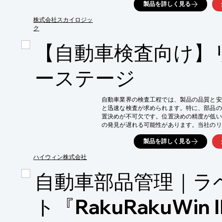
製品を詳しく見る
【活用シーン】

・車体塗装後のキズ検査

株式会社スカイロジッ
・部品のキズ、打痕検査

ク
・製造ラインにおける品質管理

【自動車検査向け】
【導入の効果】

・キズ検出精度の向上

・検査時間の短縮

ーステージ
・人件費の削減
自動車業界の検査工程では、製品の品質と安
と迅速な検査が求められます。特に、部品の
置決めが不可欠です。位置決めの精度が低い
の発見が遅れる可能性があります。当社のリ
めと高速移動を実現し、検査工程の効率化に貢
製品を詳しく見る
【活用シーン】

・自動車部品の寸法測定

ハイウィン株式会社
・外観検査などの検査工程

自動車部品管理｜ラ
・組み立て工程における位置決め

【導入の効果】

・検査時間の短縮

ト『RakuRakuWin I
・検査精度の向上

・不良品の早期発見
