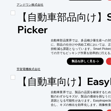
▼こんなお悩み解決に ・「軽量化」「放熱
試作実績や設備情報が構造化されず、AIが対
アンドワン株式会社
制が、AIの信頼性評価に反映されない ・EV
【自動車部品向け】Sm
付いていない

「次世代モビリティの選定候補」に残りませ
しているポイントを短時間で整理し、診断の
Picker
自動車部品業界では、多品種少量生産への対
に、部品の仕分けや供給工程においては、正
担軽減も課題となっています。Smart Pic
ての方でもピッキング作業を効率的に行える
【活用シーン】

製品を詳しく見る
・自動車部品の仕分け

・製造ラインへの部品供給

芳賀電機株式会社
・不良品の検出と排除

【自動車向け】EasyIn
【導入の効果】

・作業時間の短縮

・人件費の削減

自動車業界では、製品の品質を確保するため
・品質の安定化
観のわずかなキズが、製品の価値を損なうだ
原因となる可能性があります。EasyInspec
合し、キズの検出を効率化します。画像検査
メラ接続のみで検査を開始できます。
