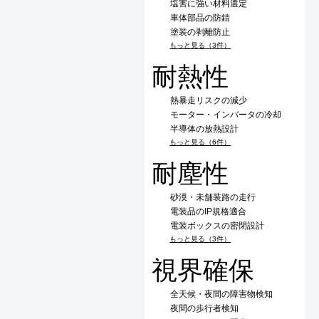
塩害に強い材料選定
車体部品の防錆
塗装の剥離防止
もっと見る（3件）
耐熱性
熱暴走リスクの減少
モーター・インバータの冷却
半導体の放熱設計
もっと見る（6件）
耐塵性
砂漠・未舗装路の走行
電装品のIP規格適合
電装ボックスの密閉設計
もっと見る（3件）
視界確保
全天候・夜間の障害物検知
夜間の歩行者検知