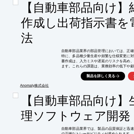
【自動車部品向け】
【導入の効果】

・設備の安定稼働による生産量の増加

・故障による損失の削減

作成し出荷指示書を
・保全業務の効率化とコスト削減
法
自動車部品業界の部品管理においては、正確
特に、多品種少量生産や頻繁な仕様変更に対
書作成は、入力ミスや遅延のリスクを高め、
ます。これらの課題は、業務効率の低下や顧
す。当製品は、受注データに連動して納品書
製品を詳しく見る
を提供し、これらの課題を解決します。

【活用シーン】

Anomaly株式会社
・受注確定時の出荷指示書自動生成

【自動車部品向け】
・納品書PDFのワンクリック発行

・得意先ごとの書式自動切替

・ファイル名、保存先の自動整理

理ソフトウェア開発
【導入の効果】

・入力作業の削減による業務効率向上

・発行ミスの低減と正確な情報管理

自動車部品業界では、製品の品質保証と迅速
・得意先ごとの書式管理の手間軽減

の正確なトレーサビリティが求められます。
