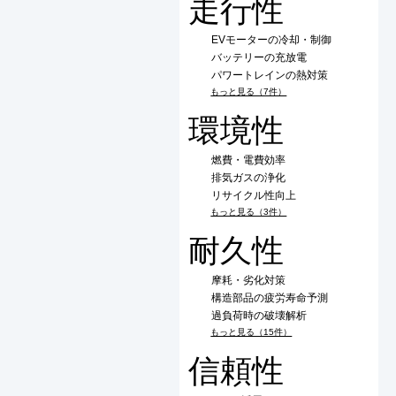
走行性
EVモーターの冷却・制御
バッテリーの充放電
パワートレインの熱対策
もっと見る（7件）
環境性
燃費・電費効率
排気ガスの浄化
リサイクル性向上
もっと見る（3件）
耐久性
摩耗・劣化対策
構造部品の疲労寿命予測
過負荷時の破壊解析
もっと見る（15件）
信頼性