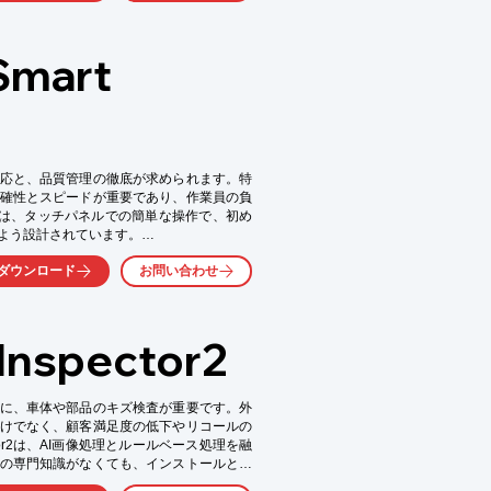
」等の課題検索で、自社が引用されない ・
応不可と判断している ・品質認証やBCP体
等の新領域技術が、AI検索のキーワードと紐
art
んか。現状URLを共有いただければ、損を
進め方をご案内します。
応と、品質管理の徹底が求められます。特
確性とスピードが重要であり、作業員の負
kerは、タッチパネルでの簡単な操作で、初め
よう設計されています。

ダウンロード
お問い合わせ
spector2
に、車体や部品のキズ検査が重要です。外
けでなく、顧客満足度の低下やリコールの
tor2は、AI画像処理とルールベース処理を融
の専門知識がなくても、インストールとカ