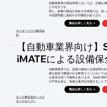
・コスト削減
自動車業界の部品管理においては、正確な識
に不可欠です。

特に、多数の部品が混在する現場では、誤っ
や品質問題に直結する可能性があります。

正確な部品管理は、トレーサビリティの確保
製品を詳しく見る
総合ラベリングソフト『RakuRakuWin 
理を実現します。

ダイオーミウラ株式会
社
【活用シーン】

・部品の入出庫管理

【自動車業界向け】Sm
・棚卸し作業

・不良品管理

・工程内での部品識別

iMATEによる設備保
【導入の効果】

・部品管理の精度向上

自動車業界では、品質の維持と生産効率の向
・作業効率の改善

様な部品で構成される製造ラインにおいては
・在庫管理の最適化

な損失を招く可能性があります。Smart iM
・トレーサビリティの強化
の予兆を捉え、迅速な復旧を支援することで
の向上に貢献します。

製品を詳しく見る
【活用シーン】

・自動車製造工場のプレス機、溶接ロボット
タック株式会社（イビ
・部品サプライヤーにおける、生産設備の予
デングループ）
・品質管理部門における、設備故障と製品不