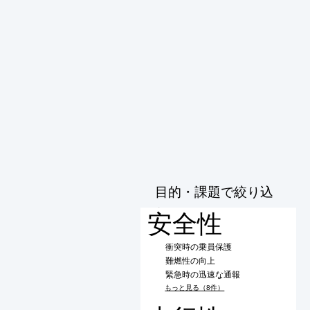
目的・課題で絞り込
む
安全性
衝突時の乗員保護
難燃性の向上
緊急時の迅速な通報
もっと見る（8件）