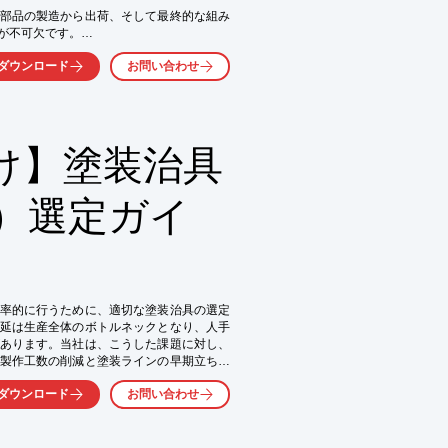
部品の製造から出荷、そして最終的な組み
が不可欠です。

時の原因究明の遅延や、誤った部品の混入
ダウンロード
お問い合わせ
は、こうした課題に対し、現場のニーズに
け】塗装治具
システム

システム

発行システム

）選定ガイ
キングシステム

ステム

率的に行うために、適切な塗装治具の選定
延は生産全体のボトルネックとなり、人手
あります。当社は、こうした課題に対し、
製作工数の削減と塗装ラインの早期立ち上
ダウンロード
お問い合わせ