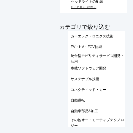
ヘッドライトの配光
もっと見る（5件）
​カテゴリで絞り込む
カーエレクトロニクス技術
EV・HV・FCV技術
統合型モビリティサービス開発・
活用
車載ソフトウェア開発
サステナブル技術
コネクティッド・カー
自動運転
自動車部品&加工
その他オートモーティブテクノロ
ジー