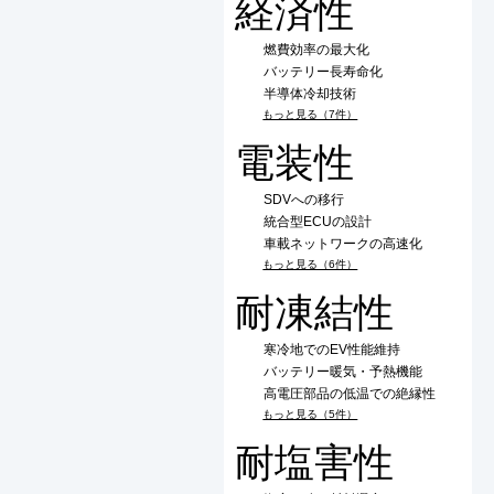
経済性
燃費効率の最大化
バッテリー長寿命化
半導体冷却技術
もっと見る（7件）
電装性
SDVへの移行
統合型ECUの設計
車載ネットワークの高速化
もっと見る（6件）
耐凍結性
寒冷地でのEV性能維持
バッテリー暖気・予熱機能
高電圧部品の低温での絶縁性
もっと見る（5件）
耐塩害性