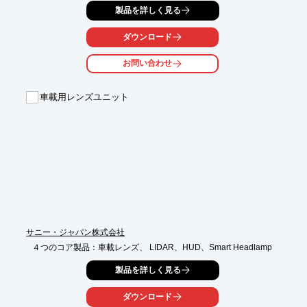
製品を詳しく見る
し、

カメラ組立量産性UPため、積極的な提案を技術サポート。

ダウンロード
撮影室と投影室も用意しており、カメラ状態の撮影効果の評価も

行っています。ご要望の際はお気軽にお問い合わせください。

お問い合わせ
【核心能力(抜粋)】

■光学設計

車載用レンズユニット
■光学シミュレーション

■機構設計

■機構設計Pレンズ成型

■Pレンズ蒸着

※詳しくはPDF資料をご覧いただくか、お気軽にお問い合わせ下
さい。
サニー・ジャパン株式会社
４つのコア製品：車載レンズ、 LIDAR、HUD、Smart Headlamp
製品を詳しく見る
ダウンロード