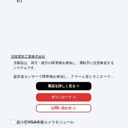
起】
■DC12-24V/DC48V

■OEM/ODM

※詳しくはPDF資料をご覧いただくか、お気軽にお問い合わせ下
さい。
北陸電気工業株式会社
当製品は、前方・後方の障害物を検知し、運転手に注意喚起する
システムです。

超音波センサーで障害物を検知し、アラーム音とモニターで表
示。

製品を詳しく見る
車両の接触事故を未然に防止する補助装置です。

また、前方、後方、左右で検知範囲を個別に設定することができ
ダウンロード
ます。

ご用命の際は、お気軽にお問い合わせください。

お問い合わせ
【特長】

■専用モニターに表示

超小型VGA車載カメラモジュール
■アラームと音声で注意喚起
