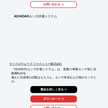
ください。

お問い合わせ
【特長】

■ウェットプロセスにより、様々な形状の樹脂成形品に塗装可能

AD/ADASセンサ評価システム
■界面活性剤に依存しない新タイプの処理加工

■耐久性に優れ、光による黄変などの劣化が起きにくく、透明性
を長期間保持

■各種ワーク素材に対し、優れた密着性

■試作塗装も可能（有償)

※詳しくは資料をご覧下さい。お問い合わせもお気軽にどうぞ。
マイクロウェーブ ファクトリー株式会社
『AD/ADASセンサ評価システム』は、複数の車載センサ類と自
動運転A/Iを

備えた完成車の試験はもちろん、センサ単体および他のセンサと
の

同期・フュージョン動作の確認にご利用いただけるもので、

製品を詳しく見る
当社からAll-In-Oneパッケージでご提供が可能です。

構成品は、お客様ご要望の試験シナリオ、形態に応じて構成品か
ダウンロード
ら自由に

カスタマイズして試験系を構築することが可能です。
