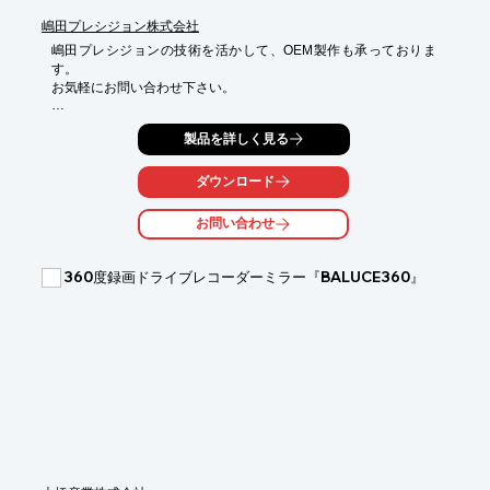
嶋田プレシジョン株式会社
嶋田プレシジョンの技術を活かして、OEM製作も承っておりま
す。

お気軽にお問い合わせ下さい。

自動車に使用されているテールランプを利用したLED大型回転灯
製品を詳しく見る
で、光を立体的に見せ、確実に認識出来るため、広範囲な視認が
可能です。

さらに、とても明るい光ですが、目に残像が残りにくい設計のた
ダウンロード
め、歩行者や運転者の目に優しい、従来には無い回転灯です。

ボディカラーは桜をモチーフにしたナチュラルピンクで、殺伐と
お問い合わせ
なりがちな、工事現場等の景観UP＆イメージアップにも貢献し
ます。

360度録画ドライブレコーダーミラー『BALUCE360』
※詳細はお問い合わせ、もしくはカタログをご覧ください。