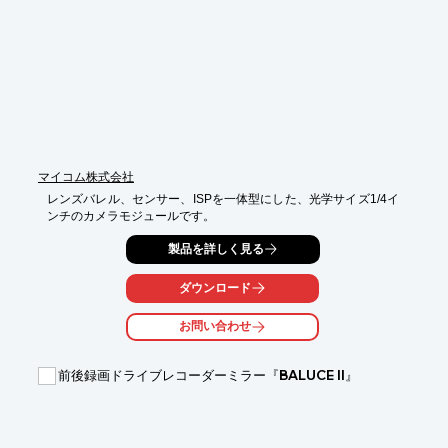
■最大12個の超音波センサーを搭載

■検知距離の個別設定が可能

※詳しくはPDFをダウンロードしていただくか、お気軽にお問い
合わせください。
マイコム株式会社
レンズバレル、センサー、ISPを一体型にした、光学サイズ1/4イ
ンチのカメラモジュールです。
製品を詳しく見る
ダウンロード
お問い合わせ
前後録画ドライブレコーダーミラー『BALUCE II』