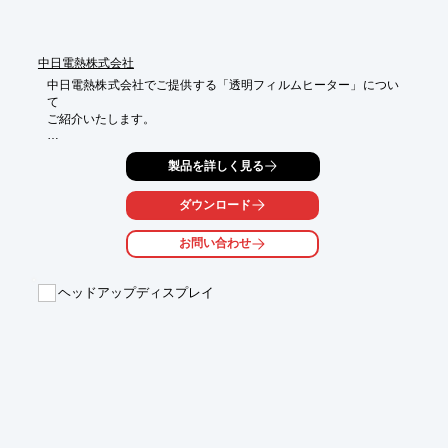
中日電熱株式会社
中日電熱株式会社でご提供する「透明フィルムヒーター」につい
て

ご紹介いたします。

自動車にはより安全性を確保為べく様々な装置が搭載されていま
製品を詳しく見る
す。

主に寒冷地における雪・凍結・曇り等によるカメラ・各種センサ
ーが

ダウンロード
これらによって阻害され、各安全装置が機能しなくなる恐れがあ
ります。

お問い合わせ
当製品は、フィルム状で高透過率を維持し面状にて加熱可能なヒ
ーターで

ヘッドアップディスプレイ
融雪・融氷・防曇等、外部情報を阻害する要因を除去することが
可能です。

【搭載パーツ】

■車外カメラ

■ヘッドランプ

■ドアミラー

※詳しくはPDF資料をご覧いただくか、お気軽にお問い合わせ下
さい。