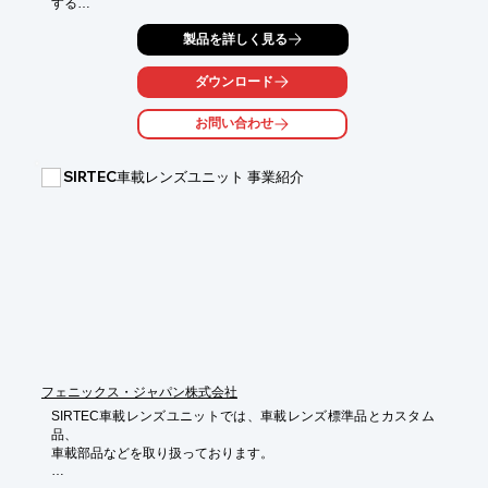
する

装置で、戦略的基盤技術高度化支援事業車載センサーに最適で
製品を詳しく見る
す。

従来のスパッタ法に最新技術を取り入れ、高性能光学薄膜を得ら
ダウンロード
れる

スパッタ装置の開発を行っております。

お問い合わせ
【特長】

■遷移領域制御による製膜レートと膜質の制御

SIRTEC車載レンズユニット 事業紹介
■HIPIMS電源を使用したプラズマ高密度化

※詳しくはカタログをご覧頂くか、お気軽にお問い合わせ下さ
い。
フェニックス・ジャパン株式会社
SIRTEC車載レンズユニットでは、車載レンズ標準品とカスタム
品、

車載部品などを取り扱っております。

設計・部品加工・ASSY・信頼性評価まですべて高内製化対応