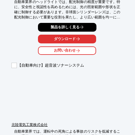
自動車業界のヘッドライトでは、配光制御の精度が重要です。特
に、安全性と視認性を高めるためには、光の照射範囲や形状を正
確に制御する必要があります。非球面シリンダーレンズは、この
配光制御において重要な役割を果たし、より広い範囲を均一に照
らすことを可能にします。不適切なレンズ設計や加工は、光の漏
製品を詳しく見る
れや歪みを引き起こし、対向車や歩行者の視界を妨げる可能性が
あります。当社では、DXFデータに基づき、さまざまな非球面シ
リンダー加工に対応し、お客様のニーズに合わせた最適なヘッド
ダウンロード
ライトレンズを提供します。

お問い合わせ
【活用シーン】

・自動車ヘッドライト

・フォグランプ

【自動車向け】超音波ソナーシステム
・テールランプ

【導入の効果】

・配光制御精度の向上

・安全性と視認性の向上

・デザイン性の向上
北陸電気工業株式会社
自動車業界では、運転中の死角による事故のリスクを低減するこ