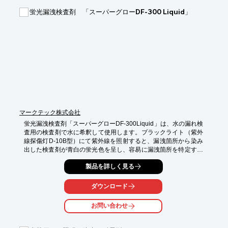
蛍光漏洩検査剤 「スーパーグローDF-300 Liquid」
また、マルチレンズシステムやライトアシストなどの特殊な機能
の検証においては、画像データを直接ECUに取り込める「Video 
Interface Box」が有効です。

※詳しくはPDF資料をご覧いただくか、お気軽にお問い合わせ下
さい。
マークテック株式会社
蛍光漏洩検査剤「スーパーグローDF-300Liquid」は、水の漏れ検
査用の検査剤で水に希釈して使用します。ブラックライト（紫外
線探傷灯D-10B型）にて紫外線を照射すると、漏洩箇所から染み
出した検査剤が青白の蛍光色を呈し、容易に漏洩箇所を特定する
ことができます。詳しくはカタログをダウンロードしてくださ
製品を詳しく見る
い。
ダウンロード
お問い合わせ