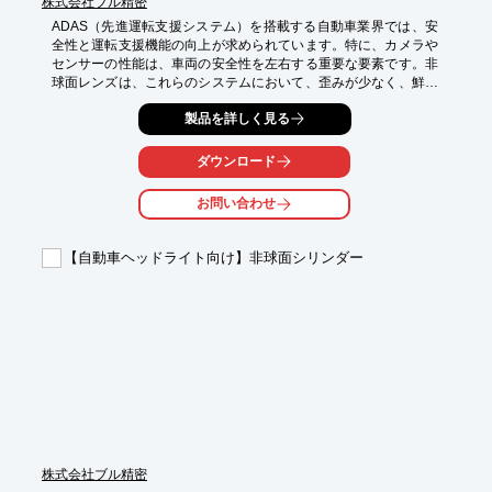
株式会社ブル精密
ADAS（先進運転支援システム）を搭載する自動車業界では、安
全性と運転支援機能の向上が求められています。特に、カメラや
センサーの性能は、車両の安全性を左右する重要な要素です。非
球面レンズは、これらのシステムにおいて、歪みが少なく、鮮明
な画像を提供するために不可欠です。当社では、ADASシステム
製品を詳しく見る
の性能を最大限に引き出す非球面レンズを提供します。

【活用シーン】

ダウンロード
・自動ブレーキシステム

・車線逸脱警報システム

お問い合わせ
・アダプティブクルーズコントロール

【導入の効果】

【自動車ヘッドライト向け】非球面シリンダー
・鮮明な画像による高い認識精度

・システムの誤作動の低減

・安全性と運転支援機能の向上
株式会社ブル精密