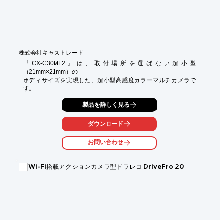
　高性能ドライブレコーダー

■駐車ガイド線の“幅／傾き”と“ON／OFF”を任意で調整が可能

　（リバースギヤ連動機能）　など

※詳しくはPDFをダウンロードしていただくか、お気軽にお問い
合わせください。
株式会社キャストレード
『CX-C30MF2』は、取付場所を選ばない超小型
（21mm×21mm）の

ボディサイズを実現した、超小型高感度カラーマルチカメラで
す。

ナンバーポケット、純正のカメラ取付位置へ難なく取付可能で
製品を詳しく見る
す。

バックカメラ利用時には鏡像出力、フロントカメラ、ブラインド
ダウンロード
カメラとして

の利用時は正像出力と取付方法に応じて切替可能です。また、ガ
お問い合わせ
イドラインの表示・非表示の設定も可能になり、システムの自由
度がさらに向上しました。

Wi-Fi搭載アクションカメラ型ドラレコ DrivePro 20
【特長】

■超小型・軽量ボディ

■正像・鏡像/ガイドライン表示・非表示 切替式

■夜間も安心の高感度CMOS採用

■ワンワイヤーハーネス採用

※詳しくはPDFをダウンロードしていただくか、お気軽にお問い