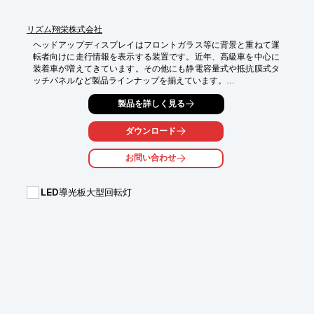
リズム翔栄株式会社
ヘッドアップディスプレイはフロントガラス等に背景と重ねて運
転者向けに走行情報を表示する装置です。近年、高級車を中心に
装着車が増えてきています。その他にも静電容量式や抵抗膜式タ
ッチパネルなど製品ラインナップを揃えています。

【特長】

製品を詳しく見る
■誘電体多層膜の薄膜技術（真空蒸着法）を用いヘッドアップデ
ィスプレイで使用する各種ミラーの蒸着が可能

ダウンロード
■誘導体多層膜の多彩なラインナップが可能

お問い合わせ
※詳しくはお問い合わせいただくかPDFをダウンロードしてご覧
ください。
LED導光板大型回転灯