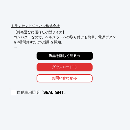
合わせください。
トランセンドジャパン株式会社
【持ち運びに優れた小型サイズ】

コンパクトなので、ヘルメットへの取り付けも簡単、電源ボタン
を3秒間押すだけで撮影を開始。

【STARVIS高感度イメージセンサ】

製品を詳しく見る
STARVISイメージセンサとWDR機能を備えた140度ワイドアング
ルレンズで、低照度でも高解像度の映像をキャプチャー可能。

60fpsの1080PフルHD録画に対応、鮮明な映像をスムーズに記
ダウンロード
録。

（注記：STARVISはソニー株式会社の商標です。）

お問い合わせ
【丈夫なデザイン】

DrivePro 20はIP68に対応、悪天候でも撮影が可能。

自動車用照明『SEALIGHT』
屋外での使用を想定し、米軍落下試験規格相当の耐衝撃性を確認
済。（※最下部に注記あり）

【Wi-Fi接続】

Wi-Fi機能があり、専用の無料アプリを利用し記録中の映像をリア
ルタイムで確認。録画データをiOS/Android機器にメモリカード
を抜き取ることなく、送ることが可能。
