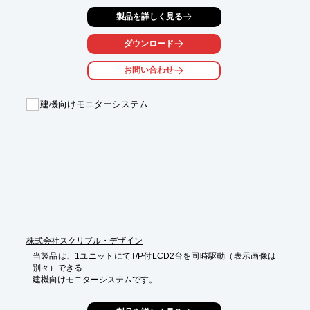
複数センサで周辺物標を検出。各センサの死角を補い合い、物標
製品を詳しく見る
を

検知します。

ダウンロード
また、アプリケーションによってセンサの種類・数のカスタマイ
ズが

お問い合わせ
可能となっております。

【特長】

建機向けモニターシステム
■複数センサで周辺物標を検出

■アプリケーションによってセンサの種類・数のカスタマイズが
可能

※詳しくはPDF資料をご覧いただくか、お気軽にお問い合わせ下
さい。
株式会社スクリブル・デザイン
当製品は、1ユニットにてT/P付LCD2台を同時駆動（表示画像は
別々）できる

建機向けモニターシステムです。

車両ECUとのCAN通信にて車両情報画面を表示し、KEY操作によ