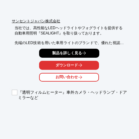
【無料のデータ管理PCソフトウェア】

DrivePro Toolboxは、記録映像のソート、再生、編集に加え、ス
クリーンショットの撮影可能。
サンセントジャパン株式会社
当社では、高性能なLEDヘッドライトやフォグライトを提供する

自動車用照明『SEALIGHT』を取り扱っております。

先端のLED技術を用いた車用ライトのブランドで、優れた視認性
と

製品を詳しく見る
省エネルギーを実現。

その他にも、EV用のポータブル充電器や家庭用充電器といった

ダウンロード
充電アクセサリーや、車両アクセサリーなども提供しておりま
す。

お問い合わせ
【取扱製品】

■自動車用照明「SEALIGHT」

『透明フィルムヒーター』車外カメラ・ヘッドランプ・ドア
■充電アクセサリー「ShockFlo」

ミラーなど
■車両アクセサリー

■カスタムパーツ専門店「SuncentAuto」

※詳しくはPDFをダウンロードしていただくか、お気軽にお問い
合わせください。