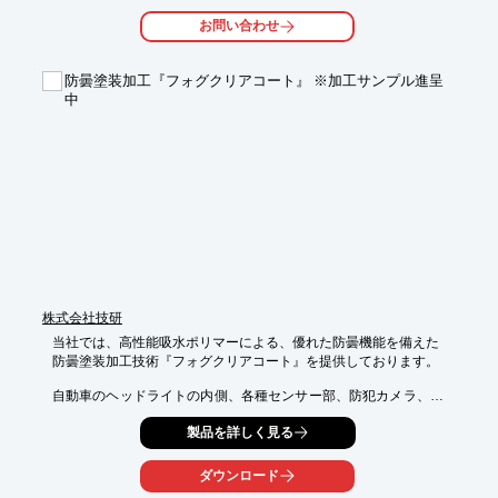
お問い合わせ
防曇塗装加工『フォグクリアコート』 ※加工サンプル進呈
中
株式会社技研
当社では、高性能吸水ポリマーによる、優れた防曇機能を備えた

防曇塗装加工技術『フォグクリアコート』を提供しております。

自動車のヘッドライトの内側、各種センサー部、防犯カメラ、太
陽光パネル、

製品を詳しく見る
計器類のカバーなど、曇りを防ぎたい場所に適しています。

※ご希望の方に、加工サンプル品を無料進呈中です。

ダウンロード
　[お問い合わせ]より“サンプル希望”とご入力のうえ、お申し込み