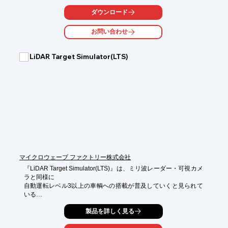
FPD-Link IIIデシリアライザ（Texas Instruments DS90UB914Q-
Q1）に直接接続されたHSDカメラを使用して、360°カービジョ
ダウンロード
ンまたはリアビューカメラアプリケーションおよびサポートアル
ゴリズムを評価することができます。
お問い合わせ
LiDAR Target Simulator(LTS)
マイクロウェーブ ファクトリー株式会社
『LiDAR Target Simulator(LTS)』は、ミリ波レーダー・可視カメ
ラと同様に

自動運転レベル3以上の車輌への搭載が普及していくと見られて
いる

LiDARの性能評価を屋内・テストベンチなどのショートレンジで

製品を詳しく見る
実現可能とするシミュレータです。

近年のLiDARが有するポイントクラウド、スキャニング方式にも