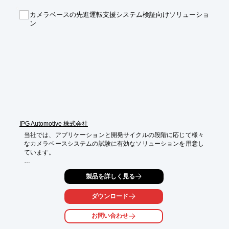
■全体的な安全管理への対応

カメラベースの先進運転支援システム検証向けソリューショ
■開発プロジェクトへの対応

ン
■LSI開発における機能安全実績

■まとめ

※詳しくはPDFをダウンロードしていただくか、お気軽にお問い
合わせください。
IPG Automotive 株式会社
当社では、アプリケーションと開発サイクルの段階に応じて様々
なカメラベースシステムの試験に有効なソリューションを用意し
ています。

例えば、MILやSILの段階では、リアルタイムでのアニメーション
製品を詳しく見る
と「Video Data Stream」を用いて、ハードウェアとしてのカメ
ラを使うことなく画像処理やアルゴリズムが素早く効果的に試験
できます。

ダウンロード
カメラシステムを完成したコンポーネントとしてテストする場合
お問い合わせ
は、シミュレーション環境からバーチャルなアニメーションを撮
影する「モニタHIL」が使用できます。
