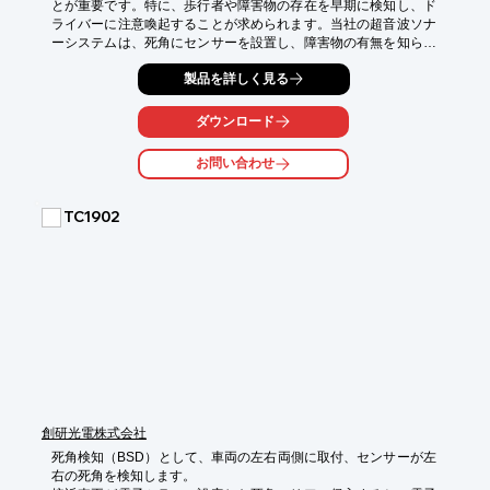
とが重要です。特に、歩行者や障害物の存在を早期に検知し、ド
ライバーに注意喚起することが求められます。当社の超音波ソナ
ーシステムは、死角にセンサーを設置し、障害物の有無を知らせ
ることで、接触事故を未然に防ぐ補助装置です。

製品を詳しく見る
【活用シーン】

・駐車場での後退時

ダウンロード
・交差点での右左折時

・狭い道での走行時

お問い合わせ
【導入の効果】

・接触事故のリスクを低減

TC1902
・ドライバーの安全運転を支援

・車両の損傷を防止
創研光電株式会社
死角検知（BSD）として、車両の左右両側に取付、センサーが左
右の死角を検知します。
