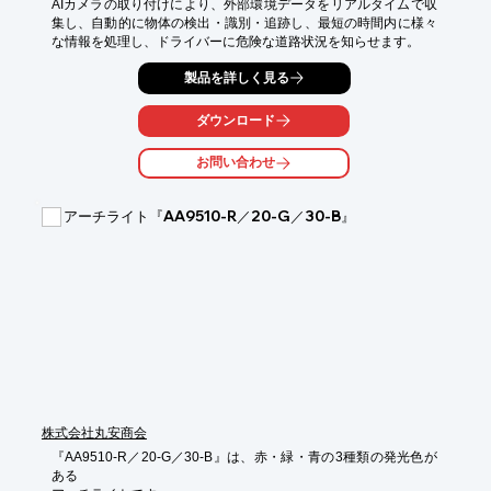
AIカメラの取り付けにより、外部環境データをリアルタイムで収
集し、自動的に物体の検出・識別・追跡し、最短の時間内に様々
な情報を処理し、ドライバーに危険な道路状況を知らせます。
製品を詳しく見る
ダウンロード
お問い合わせ
アーチライト『AA9510-R／20-G／30-B』
株式会社丸安商会
『AA9510-R／20-G／30-B』は、赤・緑・青の3種類の発光色が
ある
