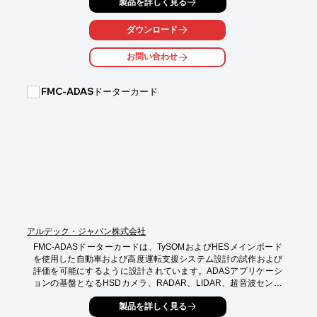
製品を詳しく見る
り車両機能を

制御することが可能。

ダウンロード
また、赤外線リモコンによる操作が行なえ、モニターT/Pにてラ
ジオユニットの

お問い合わせ
コントロール、ハンズフリー操作ができます。

【特長】

FMC-ADASドーターカード
■1ユニットにてT/P付LCD2台を同時駆動（表示画像は別々）

■カメラ3系統入力（最大5系統まで可能）

■車両ECUとのCAN通信にて車両情報画面を表示

■2画面表示（カメラ2台の画像を2画面分割表示）

■KEY操作により車両機能を制御

※詳しくはPDF資料をご覧いただくか、お気軽にお問い合わせ下
さい。
アルデック・ジャパン株式会社
FMC-ADASドーターカードは、TySOMおよびHESメインボード
を使用した自動車および高度運転支援システム設計の試作および
評価を可能にするように設計されています。ADASアプリケーシ
ョンの基盤となるHSDカメラ、RADAR、LIDAR、超音波センサ
用のインタフェースと周辺機器を提供することにより、FPGAボ
製品を詳しく見る
ードの基本機能を拡張します。例えば、FMC-ADASカード上の