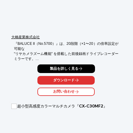
大橋産業株式会社
『BALUCE II（No.5700）』は、20段階（×1〜20）の倍率設定が
可能な

“リヤカメラズーム機能” を搭載した前後録画ドライブレコーダー
ミラーです。

液晶ディスプレイは “低反射ガラス” を採用し、画面が明るく映り
製品を詳しく見る
込みを低減。

また、地デジノイズ低減設計となっております。

ダウンロード
さらに、設定した速度を超えるとアラームでお知らせする

お問い合わせ
速度超過お知らせ機能も搭載しております。

【特長】

超小型高感度カラーマルチカメラ『CX-C30MF2』
■画像補正技術「STARVIS（スタービス）」「LAVISTA（ラビス
タ）」を

　搭載し、夜間でも鮮明な映像

■デジタルインナーミラーでクリアな視界の10.88V型全面液晶デ
ィスプレイ

■前後2つのカメラで高画質（200万画素）同時録画ができる
