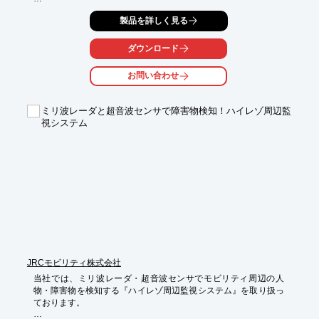
左右どちらのミラーもドライバーの目線からよく見え、適確な運
製品を詳しく見る
転動作に

つながるよう、取り付けを工夫しております。

ダウンロード
また、パイプ部分も曲げカーブが微妙に異なるなど、左右非対称
にて製作。

お問い合わせ
図面通りに忠実に製造するのも当然ですが、常にドライバー目線
に立ち、

メーカーに積極的に提案し厚い信頼を得てまいりました。

ミリ波レーダと超音波センサで障害物検知！ハイレゾ周辺監
視システム
【主要製品】

■サイドミラー

■ステップ

■サイドブレーキ

■海外向けバックミラー

■アシストグリップ

※詳しくはPDFをダウンロードしていただくか、お気軽にお問い
合わせください。
JRCモビリティ株式会社
当社では、ミリ波レーダ・超音波センサでモビリティ周辺の人
物・障害物を検知する『ハイレゾ周辺監視システム』を取り扱っ
ております。
