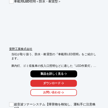
車載用LED照明＜防水・耐震型＞
萱野工業株式会社
当社が取り扱う、防水・耐震型の『車載用LED照明』をご紹介し
ます。

庫内灯、ゴミ収集車の投入口照明などに適した「LED作業灯」を
はじめ、

製品を詳しく見る
「LED Daylight」や、「LED Rear Flasher」をラインアップ。

耐震10G及び20Gの設計を行っており、防塵防水等級はIP65以上
ダウンロード
になります。

ご用命の際は、お気軽にお問い合わせください。

お問い合わせ
【特長】

■耐震10G及び20Gの設計

超音波ソナーシステム【障害物を検知し、運転手に注意喚
■防塵防水等級はIP65以上
