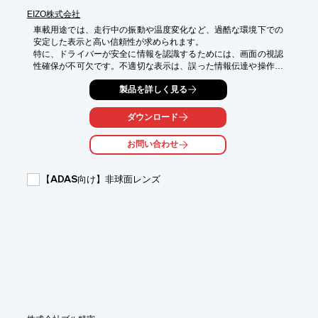
EIZO株式会社
車載用途では、走行中の振動や温度変化など、過酷な環境下での
安定した表示と高い信頼性が求められます。

特に、ドライバーが安全に情報を認識するためには、画面の視認
性確保が不可欠です。不適切な表示は、誤った情報伝達や操作ミ
スにつながる可能性があります。

製品を詳しく見る
EIZOのオプティカルボンディング技術は、こうした車載環境にお
ける課題に対応し、画面の表示視認性や耐久性を向上させます。

ダウンロード
【活用シーン】

・振動の多い走行環境

お問い合わせ
・日差しの強い屋外での使用

・長時間の連続使用

【ADAS向け】非球面レンズ
【導入の効果】

・くっきりとした表示で、必要な情報を迅速に確認可能

・映り込みを抑制し、安全な運転をサポート

・画面の耐久性向上により、長期間の使用に耐える

・結露を防止し、表示の鮮明さを維持