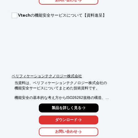
お問い合わせ
シナリオ、試験項目に応じた最適化などのご相談もお気軽にお申
し付けください。

Vtechの機能安全サービスについて【資料進呈】
【本キットにより可能となる評価項目】

■フリーローラー上で走行状態を模擬し、自動運転向け各種セン
サの

　同期・フュージョンならびにA/Iの機能・性能評価

■センサ単体評価(距離vs走査角度に対する検出性能、

　マルチパス・遮蔽物・散乱などに対するロバスト性能など)およ
び

　他のセンサを疑似入力とした複合性能評価

※詳しくはPDFをダウンロードしていただくか、お気軽にお問い
合わせください。
ベリフィケーションテクノロジー株式会社
当資料は、ベリフィケーションテクノロジー株式会社の

機能安全サービスについてまとめた技術資料です。

機能安全の基本的な考え方からISO26262規格の構造、

全体的な安全管理への対応例、開発プロジェクトへの

製品を詳しく見る
対応例まで幅広く掲載しています。

LSI開発における機能安全の実績も多数紹介しており、

ダウンロード
製品開発の参考としてご活用いただけます。

お問い合わせ
【掲載内容(一部)】

■機能安全とは
