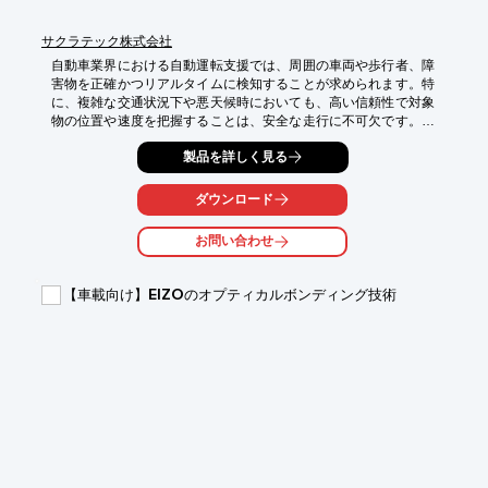
サクラテック株式会社
自動車業界における自動運転支援では、周囲の車両や歩行者、障
害物を正確かつリアルタイムに検知することが求められます。特
に、複雑な交通状況下や悪天候時においても、高い信頼性で対象
物の位置や速度を把握することは、安全な走行に不可欠です。当
社の79GHz MIMOミリ波レーダセンサーユニットは、これらの要
製品を詳しく見る
求に応え、自動運転システムの高度化を支援します。

## 活用シーン

ダウンロード
- 自動運転車両における周辺環境の監視

- 車両間の距離・相対速度の計測

お問い合わせ
- 歩行者や自転車などの検知

- 障害物検知と衝突回避支援

【車載向け】EIZOのオプティカルボンディング技術
## 導入の効果

- 周囲の状況を詳細に把握し、安全性を向上

- 複雑な交通環境下での運転支援精度向上

- 悪天候時でも安定した検知性能を発揮