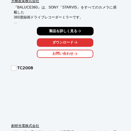
大橋産業株式会社
『BALUCE360』は、SONY「STARVIS」をすべてのカメラに搭
載した

360度録画ドライブレコーダーミラーです。

360度カメラ＋セパレート型前後カメラ搭載で、前後左右の死角
製品を詳しく見る
を軽減。

車両後退時に「広域画像」と「ズーム画像」の2画面を表示して
駐車を

ダウンロード
サポートします。

お問い合わせ
また、「ズーム設定」と「緊急録画モード」を瞬時にワンタッチ
で操作

できるアイコンを搭載しているほか、液晶ディスプレイは低反射
TC2008
ガラスを

採用し、画面が明るく映り込みが少ない製品です。

【特長】

■5種類の表示モードを搭載

■10.88V型全面液晶ディスプレイ

■HDR搭載 白とびや黒つぶれを軽減

■地デジノイズ低減設計 VCCIクラスB適合

■12V/24V自動判別で動作

■防水・防塵設計 リヤカメラIEC規格IP67適合

※詳しくはPDFをダウンロードしていただくか、お気軽にお問い
創研光電株式会社
合わせください。