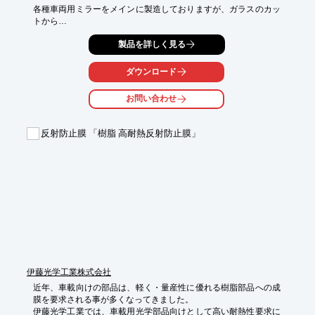
各種車両用ミラーをメインに製造しておりますが、ガラスのカッ
トから

形成、アルミ鏡面形成と一貫して製造できる技術を持っておりま
製品を詳しく見る
す。

「ガラスでこんな形にできないかな？」「こんな鏡を考えている
ダウンロード
のだけど…」

などお困りのことがございましたら、いつでもご相談ください。

お問い合わせ
【取り扱い商品・加工項目】

■凸面鏡 非球面レンズ

反射防止膜 「樹脂 高耐熱反射防止膜」
■ガラスの変形切加工

■ガラスの球面曲げ加工

■ガラスの非球面曲げ加工

■アルミ蒸着及び蒸着面保護塗装

※詳細については、お気軽にお問い合わせください。
伊藤光学工業株式会社
近年、車載向けの部品は、軽く・量産性に優れる樹脂部品への成
膜を要求される事が多くなってきました。

伊藤光学工業では、車載用光学部品向けとして高い耐熱性要求に