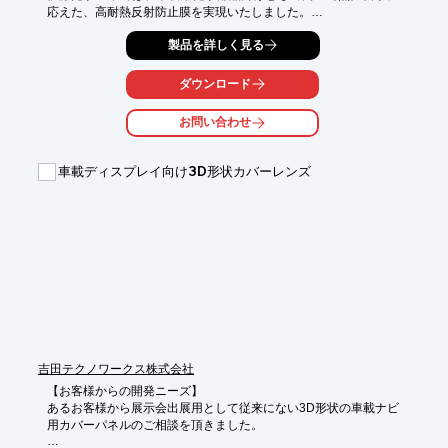
応えた、高耐熱反射防止膜を実現いたしました。

【特徴】

製品を詳しく見る
○プラスチック基材：ZEONEX E48R、PC S3000へのARコート
品

ダウンロード
詳しくはお問い合わせ、またはカタログをダウンロードしてくだ
お問い合わせ
さい。
車載ディスプレイ向け3D形状カバーレンズ
吉田テクノワークス株式会社
【お客様からの開発ニーズ】

あるお客様から展示会出展用として従来にない3D形状の車載ナビ
用カバーパネルのご相談を頂きました。
