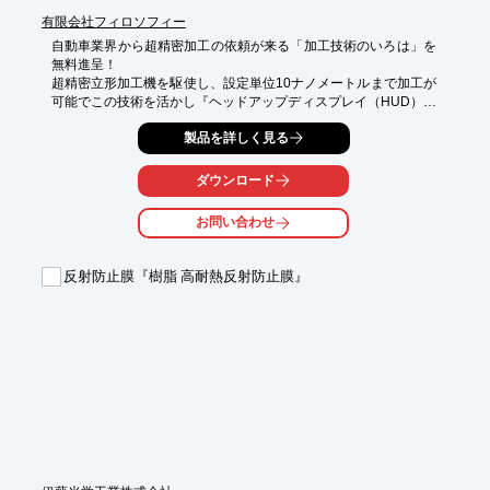
有限会社フィロソフィー
自動車業界から超精密加工の依頼が来る「加工技術のいろは」を
無料進呈！

超精密立形加工機を駆使し、設定単位10ナノメートルまで加工が
可能でこの技術を活かし『ヘッドアップディスプレイ（HUD）用
非球面ミラー金型』など、実績多数！

製品を詳しく見る
製品の付加価値を上げるため、ハンドラップ、凸自由曲面鏡面加
工、マイクロレンズアレイなど多くの技術ができる設備を整えて
います。

ダウンロード
また、金型設計では樹脂流動解析を行い45年間培ったノウハウと
お問い合わせ
技術でお客様のニーズに迅速に対応しています。成型機サイズ、
30t～400tまでの金型作製が可能でハイサイクル金型、２色成形
型、インサート成形型など、多くの仕様の金型に対応致します。
反射防止膜『樹脂 高耐熱反射防止膜』
プラスチックレンズ金型のことならお任せください。

低コスト・短納期でサポートします。

【掲載内容】

■超精密立形加工機

■ヘッドアップディスプレイ（HUD)

■HUD用非球面ミラー金型

■ハンドラップ

■非接触三次元形状測定装置

※詳しくはPDF資料をご覧いただくか、お気軽にお問い合わせ下
さい。