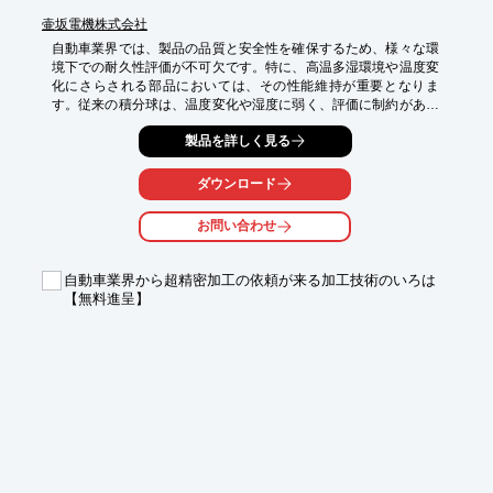
壷坂電機株式会社
自動車業界では、製品の品質と安全性を確保するため、様々な環
境下での耐久性評価が不可欠です。特に、高温多湿環境や温度変
化にさらされる部品においては、その性能維持が重要となりま
す。従来の積分球は、温度変化や湿度に弱く、評価に制約があり
ました。当社のシリコーン塗装積分球&白色標準板は、水や温度
製品を詳しく見る
変化に強い高反射白色シリコーンで塗装されており、過酷な環境
下での耐久性評価を可能にします。

ダウンロード
【活用シーン】

・自動車部品の耐光性試験

お問い合わせ
・車載ディスプレイの輝度測定

・ヘッドライトの光度測定

自動車業界から超精密加工の依頼が来る加工技術のいろは
【導入の効果】

【無料進呈】
・恒温恒湿環境下での安定した測定

・長期的な性能評価の実現

・試験コストの削減