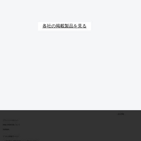
各社の掲載製品を見る
会社情報
​プライバシーポリシー
​情報の外部伝達について
利用規約
イプロス関連サービス
> 製造業向け情報検索サイト イプロスものづくり