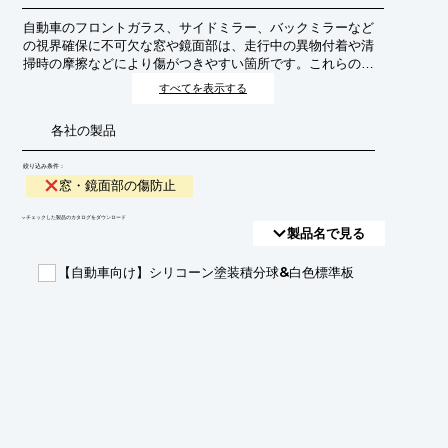
自動車のフロントガラス、サイドミラー、バックミラーなど
の視界確保に不可欠な窓や鏡面部は、走行中の異物付着や清
掃時の摩擦などにより傷がつきやすい箇所です。これらの傷
は視界を妨げ、安全運転に支障をきたす可能性があるため、
すべてを表示する
傷を未然に防ぐための技術や対策が重要視されています。
各社の製品
絞り込み条件：
窓・鏡面部の傷防止
​▼チェックした製品のカタログをダウンロード
製品名で見る
【自動車向け】シリコーン塗装積分球&白色標準板