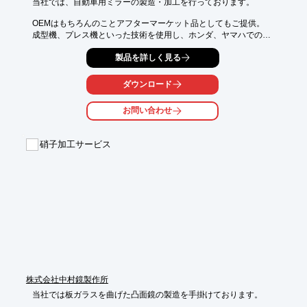
当社では、自動車用ミラーの製造・加工を行っております。

OEMはもちろんのことアフターマーケット品としてもご提供。

成型機、プレス機といった技術を使用し、ホンダ、ヤマハでの

使用実績がございます。

製品を詳しく見る
ご要望の際はお気軽にお問い合わせください。

ダウンロード
【概要】

■対象業界：自動車、バイク

お問い合わせ
■使用技術：成形機、プレス機

■使用実績：ホンダ、ヤマハ

硝子加工サービス
※詳しくはPDFをダウンロードしていただくか、お気軽にお問い
合わせください。
株式会社中村鏡製作所
当社では板ガラスを曲げた凸面鏡の製造を手掛けております。
