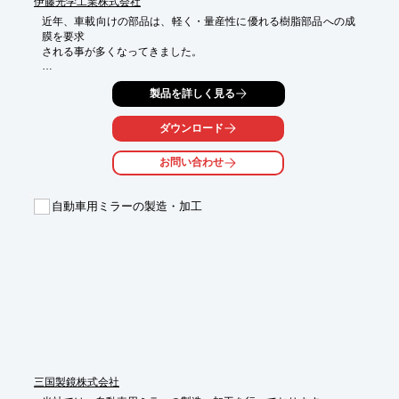
伊藤光学工業株式会社
近年、車載向けの部品は、軽く・量産性に優れる樹脂部品への成
膜を要求

される事が多くなってきました。

当社では、車載用光学部品向けとして高い耐熱性要求に応えた、
製品を詳しく見る
高耐熱

反射防止膜を実現いたしました。

ダウンロード
【特長】

■車載用光学部品向け

お問い合わせ
■高い耐熱性要求にお応えした技術

※詳しくはカタログをご覧頂くか、お気軽にお問い合わせ下さ
自動車用ミラーの製造・加工
い。
三国製鏡株式会社