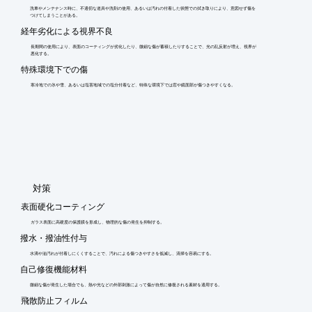
洗車やメンテナンス時に、不適切な道具や洗剤の使用、あるいは汚れの付着した状態での拭き取りにより、意図せず傷を
つけてしまうことがある。
経年劣化による視界不良
長期間の使用により、表面のコーティングが劣化したり、微細な傷が蓄積したりすることで、光の乱反射が増え、視界が
悪化する。
特殊環境下での傷
寒冷地での氷や雪、あるいは塩害地域での塩分付着など、特殊な環境下では窓や鏡面部が傷つきやすくなる。
​対策
表面硬化コーティング
ガラス表面に高硬度の保護膜を形成し、物理的な傷の発生を抑制する。
撥水・撥油性付与
水滴や油汚れが付着しにくくすることで、汚れによる傷つきやすさを低減し、清掃を容易にする。
自己修復機能材料
微細な傷が発生した場合でも、熱や光などの外部刺激によって傷が自然に修復される素材を適用する。
飛散防止フィルム