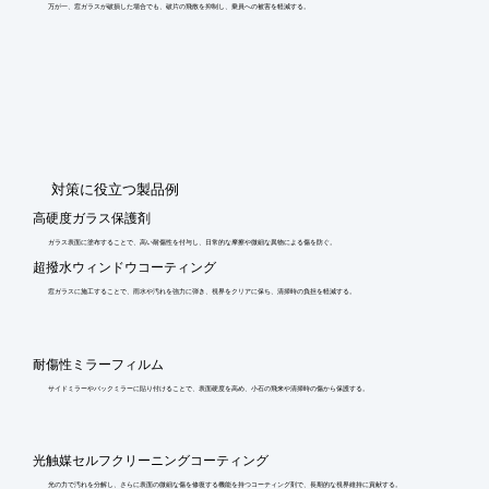
万が一、窓ガラスが破損した場合でも、破片の飛散を抑制し、乗員への被害を軽減する。
​対策に役立つ製品例
高硬度ガラス保護剤
ガラス表面に塗布することで、高い耐傷性を付与し、日常的な摩擦や微細な異物による傷を防ぐ。
超撥水ウィンドウコーティング
窓ガラスに施工することで、雨水や汚れを強力に弾き、視界をクリアに保ち、清掃時の負担を軽減する。
耐傷性ミラーフィルム
サイドミラーやバックミラーに貼り付けることで、表面硬度を高め、小石の飛来や清掃時の傷から保護する。
光触媒セルフクリーニングコーティング
光の力で汚れを分解し、さらに表面の微細な傷を修復する機能を持つコーティング剤で、長期的な視界維持に貢献する。