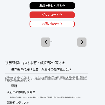
【より具体的な要求内容】

製品を詳しく見る
カバーパネルの”奥行き感”を演出するため、製品の裏側に意匠加
飾を施したいリクエストがありました。

ダウンロード
【当社からのご提案内容】

弊社が有するダブルインモールド工法（金型に２枚のフィルムを
お問い合わせ
入れ、成形同時に両面転写加飾する）を活用し、コの字形状の両
面に成形同時転写加飾を行うことで、２次加工が困難な形状にも
対応しました。さらに窓部の樹脂配向歪みを除去する独自の処理
を施し、偏向サングラス対応も行いました。

1 / 1
【お客様からのご評価】

試作製品をご提供し無事に展示会出展ができたのと、その後の反
響も大きく具体的な商談件数が増えお客様にもご満足頂けまし
た。

視界確保における窓・鏡面部の傷防止
※「PDFダウンロード」より、カタログ・事例集をご覧いただけ
ます。
視界確保における窓・鏡面部の傷防止とは？
自動車のフロントガラス、サイドミラー、バックミラーなどの視界確保に不可欠な窓や鏡面部は、走行中の異物付着や清掃時の摩
擦などにより傷がつきやすい箇所です。これらの傷は視界を妨げ、安全運転に支障をきたす可能性があるため、傷を未然に防ぐた
めの技術や対策が重要視されています。
​課題
走行中の微細な傷発生
砂塵や小石の飛来、ワイパーによる摩擦など、日常的な走行環境下で窓ガラスや鏡面に微細な傷が発生しやすい。
清掃時の傷リスク