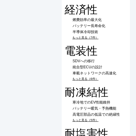
経済性
燃費効率の最大化
バッテリー長寿命化
半導体冷却技術
もっと見る（7件）
電装性
SDVへの移行
統合型ECUの設計
車載ネットワークの高速化
もっと見る（6件）
耐凍結性
寒冷地でのEV性能維持
バッテリー暖気・予熱機能
高電圧部品の低温での絶縁性
もっと見る（5件）
耐塩害性