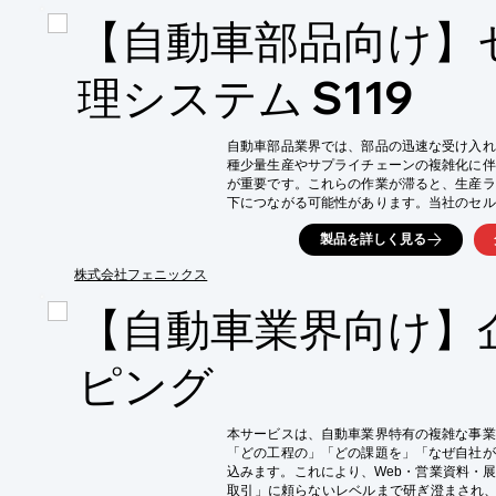
・車載用電子機器基板の製造

【自動車部品向け】
・部品のトレーサビリティ管理

【導入の効果】

・ラインタクトを乱さず、生産効率を向上

理システム S119
・2次元コードによる確実な識別

・トレーサビリティの強化による品質管理の
自動車部品業界では、部品の迅速な受け入れ
種少量生産やサプライチェーンの複雑化に伴
が重要です。これらの作業が滞ると、生産ラ
下につながる可能性があります。当社のセル
時間を短縮し、トラックの滞留時間を削減す
製品を詳しく見る
献します。

【活用シーン】

株式会社フェニックス
・部品の入荷時

【自動車業界向け】
・検収作業時

・倉庫内での部品移動時

【導入の効果】

ピング
・ドライバーの拘束時間短縮

・トラックの滞留時間削減

・荷受け作業の無人化による人員削減
本サービスは、自動車業界特有の複雑な事業
「どの工程の」「どの課題を」「なぜ自社が
込みます。これにより、Web・営業資料・
取引」に頼らないレベルまで研ぎ澄まされ、