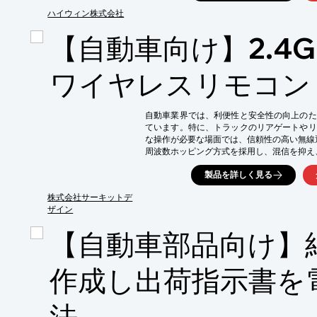
【活用シーン】

・自動車部品の寸法測定

ハイウィン株式会社
・外観検査などの検査工程

【自動車向け】2.4G
・組み立て工程における位置決め

【導入の効果】

・検査時間の短縮

ワイヤレスリモコン
・検査精度の向上

・不良品の早期発見

・コスト削減
自動車業界では、利便性と安全性の向上のた
ています。特に、トラックのリアゲートやリ
な操作が必要な場面では、信頼性の高い無線通
周波数ホッピング方式を採用し、混信を抑え
【活用シーン】

製品を詳しく見る
・トラックのリアゲート操作

・福祉車両の電動リフト操作

株式会社サーキットデ
・その他、無線化による操作性の向上

ザイン
【導入の効果】

【自動車部品向け】
・操作性の向上

・作業効率の改善

・安全性の向上
作成し出荷指示書を
法