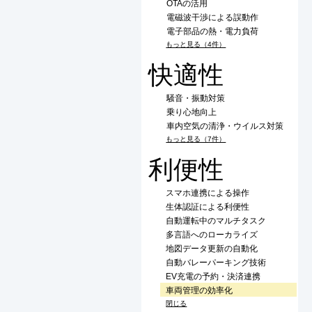
OTAの活用
電磁波干渉による誤動作
電子部品の熱・電力負荷
もっと見る（4件）
快適性
騒音・振動対策
乗り心地向上
車内空気の清浄・ウイルス対策
もっと見る（7件）
利便性
スマホ連携による操作
生体認証による利便性
自動運転中のマルチタスク
多言語へのローカライズ
地図データ更新の自動化
自動バレーパーキング技術
EV充電の予約・決済連携
車両管理の効率化
閉じる