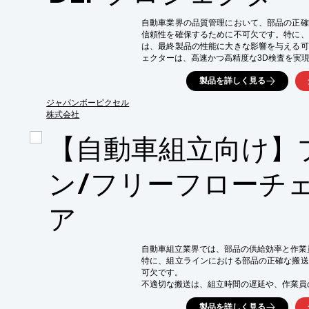
・コスト削減
自動車業界の品質管理において、部品の正確
信頼性を確保するために不可欠です。特に、
は、最終製品の性能に大きな影響を与える可
ェクターは、高速かつ高精度な3D検査を実現
【活用シーン】

製品を詳しく見る
・自動車部品の3D測定

・外観検査

ジャパンボーピクセル
・製造ラインでの品質チェック

株式会社
【導入の効果】

【自動車組立向け】
・検査時間の短縮

・不良品の早期発見

・品質管理の効率化
ン/フリーフローチ
ア
自動車組立業界では、部品の供給効率と作業
特に、組立ラインにおける部品の正確な搬送
可欠です。

不適切な搬送は、組立時間の遅延や、作業員
当社プラチェーンコンベア・フリーフローチ
製品を詳しく見る
せて機長やピッチを調整することで、最適な