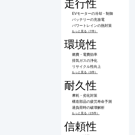
走行性
EVモーターの冷却・制御
バッテリーの充放電
パワートレインの熱対策
もっと見る（7件）
環境性
燃費・電費効率
排気ガスの浄化
リサイクル性向上
もっと見る（3件）
耐久性
摩耗・劣化対策
構造部品の疲労寿命予測
過負荷時の破壊解析
もっと見る（15件）
信頼性