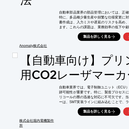
自動車部品業界の部品管理においては、正確
特に、多品種少量生産や頻繁な仕様変更に対
書作成は、入力ミスや遅延のリスクを高め、
ます。これらの課題は、業務効率の低下や顧
す。当製品は、受注データに連動して納品書
製品を詳しく見る
を提供し、これらの課題を解決します。

【活用シーン】

Anomaly株式会社
・受注確定時の出荷指示書自動生成

【自動車向け】プリ
・納品書PDFのワンクリック発行

・得意先ごとの書式自動切替

・ファイル名、保存先の自動整理

用CO2レーザマーカ
【導入の効果】

・入力作業の削減による業務効率向上

・発行ミスの低減と正確な情報管理

自動車業界では、電子制御ユニット（ECU
・得意先ごとの書式管理の手間軽減

跡可能性が重要です。特に、製造プロセスに
・迅速な出荷対応による顧客満足度向上
リコールの際の迅速な対応に不可欠です。当
ーは、SMT実装ラインに組み込むことで、
基板単位での識別管理を実現します。これに
製品を詳しく見る
部品の品質向上に貢献します。

【活用シーン】

株式会社堀内電機製作
・ECU基板の製造

所