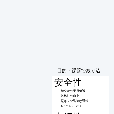
目的・課題で絞り込
む
安全性
衝突時の乗員保護
難燃性の向上
緊急時の迅速な通報
もっと見る（8件）