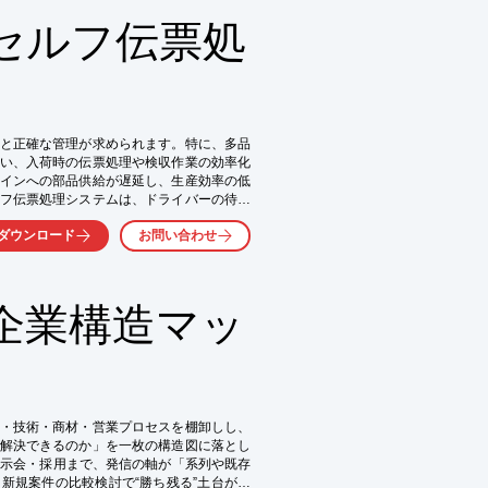
セルフ伝票処
向上
と正確な管理が求められます。特に、多品
い、入荷時の伝票処理や検収作業の効率化
インへの部品供給が遅延し、生産効率の低
フ伝票処理システムは、ドライバーの待機
ることで、部品管理における課題解決に貢
ダウンロード
お問い合わせ
企業構造マッ
・技術・商材・営業プロセスを棚卸しし、
解決できるのか」を一枚の構造図に落とし
展示会・採用まで、発信の軸が「系列や既存
新規案件の比較検討で“勝ち残る”土台が完