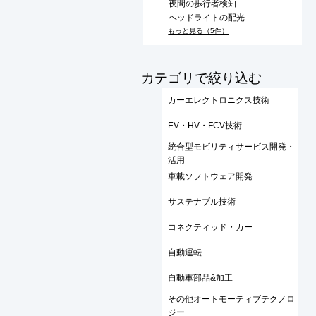
夜間の歩行者検知
ヘッドライトの配光
もっと見る（5件）
​カテゴリで絞り込む
カーエレクトロニクス技術
EV・HV・FCV技術
統合型モビリティサービス開発・
活用
車載ソフトウェア開発
サステナブル技術
コネクティッド・カー
自動運転
自動車部品&加工
その他オートモーティブテクノロ
ジー