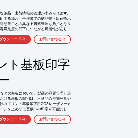
な納品・出荷情報の管理が求められます。
応する場合、手作業での納品書・出荷指示
得意先ごとの異なる書式管理も負担となり
客満足度の低下につながる可能性がありま
・出荷指示書をゼロ入力で発行する仕組み
ダウンロード
お問い合わせ
ント基板印字
ー
）などの基板において、製品の品質管理と追
おける基板の識別は、不良品の早期発見や
社のプリント基板印字用CO2レーザマーカ
ラインを止めずに基板への印字を可能にし、
より、トレーサビリティを強化し、自動車
ダウンロード
お問い合わせ