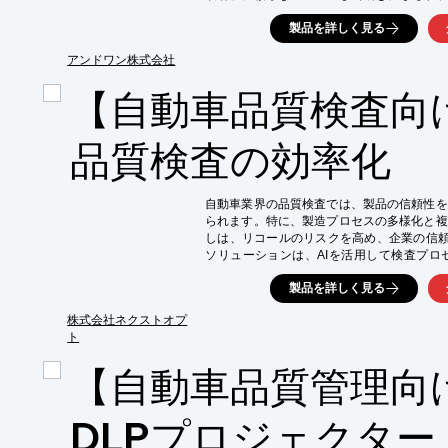
成します。

製品を詳しく見る
【活用シーン】

・EVシフト・CASE対応の新技術投入

アンドワン株式会社
・「見積り依頼（RFQ）」の質と精度の改善

【自動車品質検査向け
・展示会・Webサイトの「カタログ化」脱却

・技術営業の属人化解消と「勝てる資料」の標
・優秀なエンジニアを惹きつける「技術の見え
品質検査の効率化
【導入の効果】

・「AI・人」双方からの指名獲得

・検討プロセスの「脱落」防止

自動車業界の品質検査では、製品の信頼性を
・営業コストの削減と受注単価の向上

られます。特に、製造プロセスの多様化と複
・発信メディア全体の「司令塔」が完成
しは、リコールのリスクを高め、企業の信頼を
ソリューションは、AIを活用して検査プロ
ら、検査時間の短縮を実現します。

製品を詳しく見る
【活用シーン】

・自動車部品の寸法検査

株式会社ネクストオプ
・外観検査

ト
・組み立て工程の検査

【自動車品質管理向
【導入の効果】

・検査精度の向上

・検査時間の短縮

DLPプロジェクター
・不良品の早期発見
