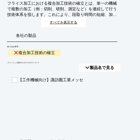
フライス加工における複合加工技術の確立とは、単一の機械
で複数の加工（例：切削、研削、測定など）を連続して行う
技術体系を指します。これにより、段取り時間の短縮、加工
精度の向上、リードタイムの削減、省スペース化などが期待
すべてを表示する
され、製造業全体の生産性向上に貢献します。
各社の製品
絞り込み条件：
複合加工技術の確立
​▼チェックした製品のカタログをダウンロード
製品名で見る
【工作機械向け】諏訪圏工業メッセ