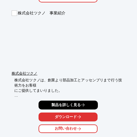
○磁気スターラー設置工事、その他

株式会社ツクノ 事業紹介
詳しくはお問い合わせ、またはカタログをダウンロードしてくだ
さい。
株式会社ツクノ
株式会社ツクノは、創業より部品加工とアッセンブリまで行う技
術力をお客様

にご提供してまいりました。

部品加工では、航空機、電力・原子力、車両、半導体分野など幅
製品を詳しく見る
広く、高精度

で高難度な機械加工から板金加工までを手がけてきました。

アッセンブリは電力・原子力、エレベーター、車両分野など安
ダウンロード
心・安全に関わ

る分野の製品を製作させていただいております。

お問い合わせ
安全と安心にこだわった製品を自信をもってお客様へお届けいた