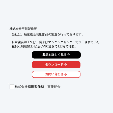
最大搬送可能長さ（ローダ）12,280ｍｍ

最大搬送可能長さ（アンローダ）8,000ｍｍ

※詳しくはPDF資料をご覧いただくか、お気軽にお問い合わせ下
さい。
株式会社平川製作所
当社は、精密複合切削部品の製造を行っております。

特殊複合加工では、従来はマシニングセンターで加工されていた

複雑な切削加工も1台のNC旋盤で1工程で可能。

また転造加工・フライス加工・バレル研磨など様々な二次加工も

製品を詳しく見る
得意とします。ご要望の際はお気軽に、お問い合わせください。

ダウンロード
【取扱製品】

■自動車関連

お問い合わせ
■自転車関連部品

■家電製品部品

■産業機器部品

株式会社指田製作所 事業紹介
■IT関連・医療機器関連

※詳しくはPDFをダウンロードして頂くか、お問い合わせくださ
い。