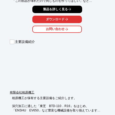
「この部品が壊れたので同じものを作ってほしい」など

単発での発注、小ロットの発注でも遠慮なくお申し付けくださ
製品を詳しく見る
い。

【製品情報】

ダウンロード
■半導体製造装置部品

■熱交換器部品

お問い合わせ
■鉄道車両の台車部品

■モノレール橋ゲタ部品

主要設備紹介
※詳しくはPDFをダウンロードしていただくか、お気軽にお問い
合わせ下さい。
有限会社柏原機工
柏原機工が保有する主要設備をご紹介します。

深穴加工に適した「東芝　BTD-110．R16」をはじめ、

「ENSHU　EV650」など豊富な機械設備を取り揃えています。
