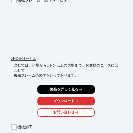
機械フレーム 製作サービス
■鋳物

■スタッド及び取付工事

■土木建築工事

■太陽光発電設備の設置工事

※詳しくはPDFをダウンロードして頂くか、お気軽にお問い合わ
せ下さい。
株式会社セキネ
当社では、小型から1トン以上の大型まで、お客様のニーズに合
わせて

機械フレームの製作を行っております。

物流・半導体・包装・医療業界など生産設備に関わる本体架台を
製品を詳しく見る
製作。

長年の歴史が築く信頼と実績で、お悩みに応じた提案、

技術アドバイスなど様々な角度からお手伝いいたします。

ダウンロード
【特長】

お問い合わせ
■材料カットから溶接・組立・構成・機械加工・塗装などの

　表面処理、出荷検査まで一貫受注

■大型の機械フレームの製作も対応

機械加工