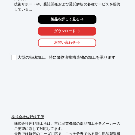
技術サポートや、受託開発および受託解析の各種サービスを提供
している

株式会社フローサイエンスジャパンの溶接解析モジュール
製品を詳しく見る
『FLOW Weld』の

解析事例集です。

ダウンロード
『FLOW Weld』は、溶接解析に必要なモデルをFLOW-3Dに付加
する

お問い合わせ
追加モジュールで、FLOW-3D(R)の表面張力、自由表面解析、溶
融・凝固・

蒸発の相変化モデルなどの基本機能を応用し、各種溶接現象を解
大型の特殊加工、特に薄物溶接構造物の加工を承ります
析可能です。

【掲載内容】

■FLOW-3D(R)による溶接解析例

■FLOW Weldによる解析と実験結果との比較

■遠隔レーザ溶接におけるキーホール動力学と誘導によるポロシ
ティ形成1・2・3

■高出力シングルモードファイバレーザによる高反射率・高熱伝
導材料加工

■レーザー肉盛における溶融池形成に及ぼす流体対流の影響　な
ど

株式会社佐野鉄工所
※詳しくはPDFをダウンロードして頂くか、お気軽にお問い合わ
株式会社佐野鉄工所は、主に産業機器の部品加工を各メーカーの
せ下さい。
ご要望に応じて対応してます。

最近では時代のニーズに応え、ニッチ分野である衛生用品製造機