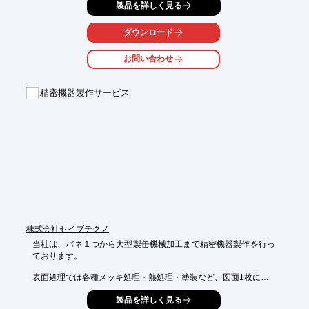
製品を詳しく見る
【特長】

■最大加圧力6000トン

ダウンロード
■曲げ長さ最長25m

■連結（タンデム）で曲げ長さ延長自由

お問い合わせ
※JIMTOF2018に出展した製品です。詳しくはお問い合わせいた
だくかPDFをダウンロードしてご覧ください。
精密機器製作サービス
株式会社セイブテクノ
当社は、バネ１つから大型製缶機械加工まで精密機器製作を行っ
ております。

表面処理では各種メッキ処理・熱処理・塗装など、図面1枚にて

材料発注から梱包出荷まで責任をもって承ります。

製品を詳しく見る