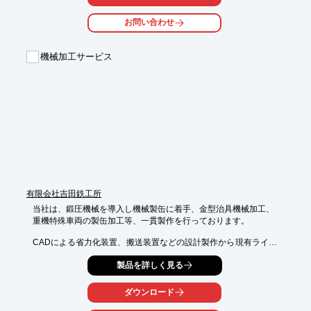
ご要望の際はお気軽に、お問い合わせください。

お問い合わせ
【加工内容】

■マシニング加工

■旋盤加工

機械加工サービス
■製缶溶接加工

※詳しくはPDFをダウンロードして頂くか、お問い合わせくださ
い。
有限会社吉田鉄工所
当社は、鍛圧機械を導入し機械製缶に着手、金型治具機械加工、

重機特殊車両の製缶加工等、一貫製作を行っております。

CADによる省力化装置、搬送装置などの設計製作から現有ライン
の

製品を詳しく見る
省力化改造、生産技術、メンテナンス分野にも着手。薄板材から

厚板材まで幅広い加工を一貫して製作できる環境を整えておりま
す。

ダウンロード
【特長】
