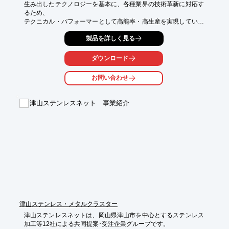
生み出したテクノロジーを基本に、各種業界の技術革新に対応す
るため、

テクニカル・パフォーマーとして高能率・高生産を実現していま
す。

製品を詳しく見る
FA化の進展とともに、複雑で高精度・高品質等を必要とされる

さまざまな分野の金属板曲げ加工。

ダウンロード
実績と信頼をベースに、常に可能性の極限を追求して、新しい領
お問い合わせ
域を

開拓いたします。

津山ステンレスネット 事業紹介
※詳しくはPDF資料をご覧いただくか、お気軽にお問い合わせ下
さい。
津山ステンレス・メタルクラスター
津山ステンレスネットは、岡山県津山市を中心とするステンレス
加工等12社による共同提案･受注企業グループです。
