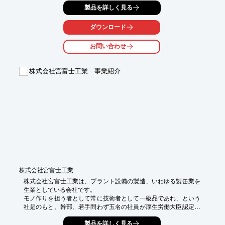
各種専用機の設計・製作や機械加工・金型製作は当社にお任せ下
製品を詳しく見る
さい。

どんなものでも対応致します。

ダウンロード
【主要設備一覧（抜粋）】

お問い合わせ
■テーブル形横中ぐり　1台

■マシニングセンター　5台

■NCフライス盤　2台

株式会社宮富士工業 事業紹介
■スケールミル　1台

■フライス盤　2台

※詳しくはPDF資料をご覧いただくか、お気軽にお問い合わせ下
さい。
株式会社宮富士工業
株式会社宮富士工業は、プラント設備の製造、いわゆる製缶業を
生業としている会社です。

モノ作りを担う者として常に技術者として一級品であれ、という
社是のもと、幹部、若手問わず五名の社員が厚生労働大臣認定の
一級鉄工技能士取得を志願し、結果、全員合格することが出来ま
製品を詳しく見る
した。まさに「少数精鋭の技能集団」の面目躍如です。
