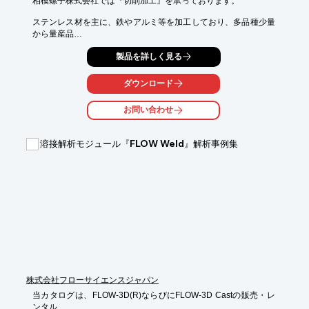
相模螺子株式会社では『切削加工』を承っております。

ステンレス材を主に、鉄やアルミ等を加工しており、多品種少量
から量産品

まで対応しております。

製品を詳しく見る
また、工場では複合加工を中心に日々の技術向上に努めておりま
す。

ダウンロード
“精密さ”にこだわり、フレキシブル＆信頼性ある対応でお客様の
お問い合わせ
ご要望に

お応えします。

溶接解析モジュール『FLOW Weld』解析事例集
【特長】

■ステンレス材・鉄・アルミ等を加工

■多品種少量から量産品まで対応

■特殊な形状の加工にも対応

※詳しくはPDF資料をご覧いただくか、お気軽にお問い合わせく
ださい。
株式会社フローサイエンスジャパン
当カタログは、FLOW-3D(R)ならびにFLOW-3D Castの販売・レ
ンタル、
