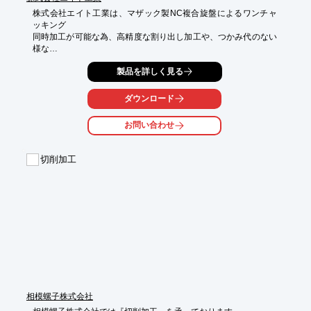
株式会社エイト工業は、マザック製NC複合旋盤によるワンチャ
ッキング

同時加工が可能な為、高精度な割り出し加工や、つかみ代のない
様な

旋盤後のフライス加工などが得意です。

製品を詳しく見る
1ロットから中ロット(500個位)まで対応しています。

ダウンロード
【加工素材】

■樹脂

お問い合わせ
■アルミ

■銅

■マグネシウム

切削加工
■ステンレス

■コパール

■チタン

■インコネル

■ヘビーメタル

■SKD＆ハイスなどの焼入鋼の加工　など

※詳しくはPDFをダウンロードして頂くか、お気軽にお問い合わ
せ下さい。
相模螺子株式会社