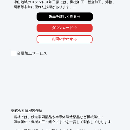
津山地域のステンレス加工業には、機械加工、板金加工、溶接、
研磨等非常に優れた技術があります。

各社が連携して、それぞれの得意技術設備を活かし、技術補完す
製品を詳しく見る
ることで、加工品のみならず装置設備等も含め、より付加価値の
高い仕事の受注をおこなっています。

ダウンロード
【事業内容】

○ステンレス精密部品の加工

お問い合わせ
○チタンや難削材の特殊加工

○製造ライン設計から加工、設置までの一貫支援

○産業ロボット及び周辺設備の製作と導入支援

金属加工サービス
詳しくはお問い合わせ、またはカタログをダウンロードしてくだ
さい。
株式会社日柳製作所
当社では、鉄道車両部品や半導体製造部品など機械製缶・

薄物製缶・機械加工・組立てまでを一貫して製作しております。
