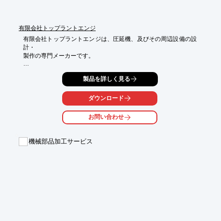
有限会社トップラントエンジ
有限会社トップラントエンジは、圧延機、及びその周辺設備の設
計・

製作の専門メーカーです。

特に、中、小型精密圧延機は永年の実績と経験を擁し、電子部品
製品を詳しく見る
用及び

自動車部品用部材の圧延機を数多く手がけ、Li、Ti及びその合
金、

ダウンロード
Mg合金材の薄板圧延、線材圧延の先端設備が製作の主流となっ
ております。

お問い合わせ
ご要望の際は、お気軽にお問合せください。

機械部品加工サービス
【事業内容】

■金属塑性加工機の開発及び設計並びに関連装置のエンジニアリ
ングに、

　国内外への営業

※詳しくはPDFをダウンロードして頂くか、お気軽にお問い合わ
せ下さい。