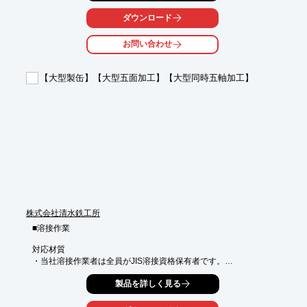
また図面が無くても現物があれば加工のご依頼にもご対応いたし
ます。

ダウンロード
ご要望の際はお気軽に、お問い合わせください。

お問い合わせ
【営業品目】

■精密機器製作

【大型製缶】【大型五面加工】【大型同時五軸加工】
※詳しくはPDFをダウンロードして頂くか、お問い合わせくださ
い。
株式会社清水鉄工所
■溶接作業

対応材質

・当社溶接作業者は全員がJIS溶接資格保有者です。

・鉄／ステンレス／アルミ／高張力鋼／銅／インコネル／左記材
製品を詳しく見る
質の異種材質溶接

・その他材質は現在テスト中のため、ご要望があれば対応いたし