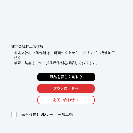
株式会社村上製作所
株式会社村上製作所は、図面の立上からモデリング、機械加工、
組立、

検査、納品までの一貫生産体制を構築しております。

創業以来、半世紀以上にわたって培ってきた技術ノウハウをベー
製品を詳しく見る
スに

高度化・多様化するニーズに高次元でお応え。

ダウンロード
今日では、油圧機器関連や自動車関連、発電機関連、さらには金
融のATM

お問い合わせ
関連など、日本のテクノフロントを走る先端の産業分野を開拓し
ています。

【保有設備】3Dレーザー加工機
【製品紹介】　　　

■油圧機器関連

■発電所関連

■ATM・メカトロ機器
