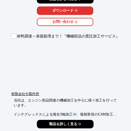
宮富士工業は、楽しみながらモノづくりにこだわり、熔接一筋に
モノづくりに励んでいます。

ダウンロード
【事業内容】

お問い合わせ
○各種プラント設備の設計・製造・据付

詳しくはお問い合わせ、またはカタログをダウンロードしてくだ
材料調達～表面処理まで！『機械部品の受託加工サービス』
さい。
有限会社今製作所
当社は、エンジン部品関連の機械加工を中心に様々加工を行って
います。

インテグレックスによる複合5軸加工や、複雑形状のCAM加工な
ど、

製品を詳しく見る
コストダウンをしたい方、高精度・高品質を求める方は必見で
す。
