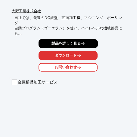
大野工業株式会社
当社では、先進のNC旋盤、五面加工機、マシニング、ボーリン
グ、

自動プログラム（ゴーエラン）を使い、ハイレベルな機械部品に
も

対応できます。

製品を詳しく見る
近年は、機械の大型化を図り、他社との差別化を目指しておりま
す。

ダウンロード
各種大型工作機械を使っての、複合加工も得意としております。

ご要望の際はお気軽にお問い合わせください。

お問い合わせ
【取扱製品】

■ギアシャフト

金属部品加工サービス
■スぺーサー

■チェーンドラム

■テストピース

■ドラムシャフト　など

※詳しくはPDFをダウンロードしていただくか、お気軽にお問い
合わせください。