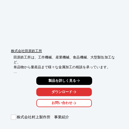
※詳細については、お気軽にお問い合わせください。
株式会社田原鉄工所
田原鉄工所は、工作機械、産業機械、食品機械、大型製缶加工な
ど、

単品物から量産品まで様々な金属加工の相談を承っています。

お客様の様々なニーズに「ワン・ストップ」で応えられるよう、

製品を詳しく見る
技術のレベルアップ、ならびに設備の拡充を図っています。

どうぞお気軽にお問合せください。

ダウンロード
【特長】

お問い合わせ
■工作機械、産業機械、食品機械など

■ワンストップでニーズに応える

株式会社村上製作所 事業紹介
※詳しくはPDF資料をご覧いただくか、お気軽にお問い合わせ下
さい。