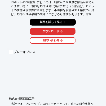
ロボットの機構設計においては、精密かつ高強度な部品が求めら
れます。特に、複雑な動作や高い負荷に耐えうる部品は、ロボッ
トの性能や信頼性に直結します。不適切な設計や加工精度の不足
は、動作不良や早期の故障につながる可能性があります。有限会
社ミナト工業所は、NC自動盤・ホブ盤等による精密切削加工
製品を詳しく見る
で、こうしたロボット機構設計のニーズに応えます。

【活用シーン】

ダウンロード
・ロボットアームの関節部品

・駆動系のギアやシャフト

お問い合わせ
・センサー取り付けブラケット

・筐体部品

ブレーキプレス
【導入の効果】

・高精度な動作の実現

・耐久性の向上

・軽量化による省エネルギー化

・複雑な形状部品の製造
株式会社関西鐵工所
当社では、ブレーキプレスのメーカーとして、独自の研究姿勢が
