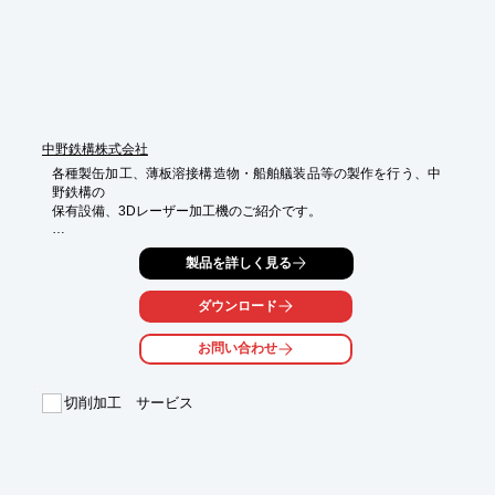
■治具設計・各種機器

※詳しくはPDFをダウンロードして頂くか、お気軽にお問い合わ
せ下さい。
中野鉄構株式会社
各種製缶加工、薄板溶接構造物・船舶艤装品等の製作を行う、中
野鉄構の

保有設備、3Dレーザー加工機のご紹介です。

『3D FABRI GEAR 220 III(マザック)』は、パイプ類他さまざまな
製品を詳しく見る
形状の

長尺型鋼材の切断加工に対応します。独創的な形鋼の3次元切断
で多彩な

ダウンロード
接合用の加工が可能になります。

お問い合わせ
お客様の要望にお応えする品質向上のために、先端の生産技術、
生産システムを

導入。優れた機械・設備を充実させて安定した高品質の製品を生
切削加工 サービス
み出しています。

【能力・容量】

最大加工寸法（丸材）406.4ｍｍ

最大加工寸法（角材）300ｍｍ×300ｍｍ
