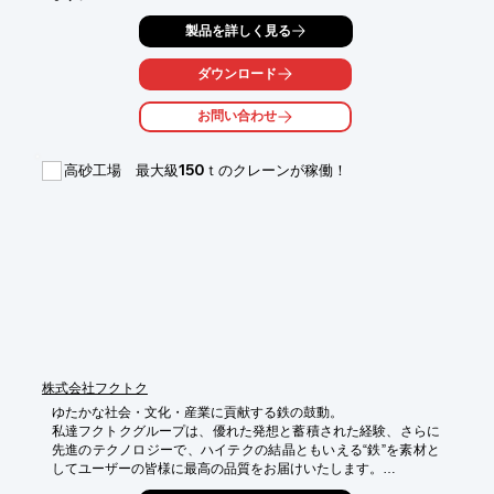
複合加工や工程の多い部品を得意とし、また、大型丸物の複合加
製品を詳しく見る
工や

中型の形状加工、小～大丸物の加工も可能です。

ダウンロード
ご要望の際はお気軽にお問合せください。

お問い合わせ
【業務内容】

■電着塗装　　　　■焼付塗装　　　■表面処理

■精密機械加工　　■旋盤加工　　　■鋳造品設計

高砂工場 最大級150ｔのクレーンが稼働！
※詳しくはPDF資料をご覧いただくか、お気軽にお問い合わせ下
さい。
株式会社フクトク
ゆたかな社会・文化・産業に貢献する鉄の鼓動。

私達フクトクグループは、優れた発想と蓄積された経験、さらに
先進のテクノロジーで、ハイテクの結晶ともいえる“鉄”を素材と
してユーザーの皆様に最高の品質をお届けいたします。

詳しくはお問い合わせ、もしくはカタログをご覧ください。