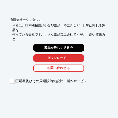
有限会社テクノタウン
当社は、精密機械部品や金型部品、治工具など、世界に誇れる製
品を

作っている会社です。小さな部品加工会社ですが、「高い技術力
と

対応力」で大手企業からの信頼を得ています。

製品を詳しく見る
図面一枚でワンストップサービス。素材調達・加工から焼入れ・

仕上げ加工・表面処理・検査・納品を一貫してお任せいただけま
ダウンロード
す。

お問い合わせ
三者機関での測定も可能ですので、

ご要望の際はお気軽にお問い合わせください。

圧延機及びその周辺設備の設計・製作サービス
【営業品目】

■精密機械部品

■金型部品

■治工具

※詳細については、お気軽にお問い合わせください。