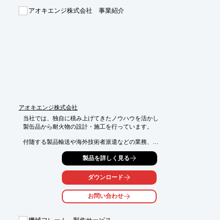
します。

アオキエンジ株式会社 事業紹介
【事業内容】

■電気機械器具製作

■一般産業用機器、装置及び各種盤の設計製作

■昇降機(エレベータ)関連機器製作

■車両用関連機器製作

■半導体製造装置関連機器製作

■航空機関連製品製作

■スプレードライヤー関連機器製作

※詳しくはPDF資料をご覧いただくか、お気軽にお問い合わせ下
さい。
アオキエンジ株式会社
当社では、独自に積み上げてきたノウハウを活かし

製缶品から耐火物の設計・施工を行っています。

付随する製品輸送や海外技術者派遣などの業務、

また、それらを含めた工程の一括管理のご要望にも対応。

製品を詳しく見る
実験装置や製品開発など、機密性の高い情報も責任を持って従事
します。

ダウンロード
【営業品目】

お問い合わせ
■鋼構造物及び機械装置の設計・製作・据付

■耐熱ガラス

■炉内金物
