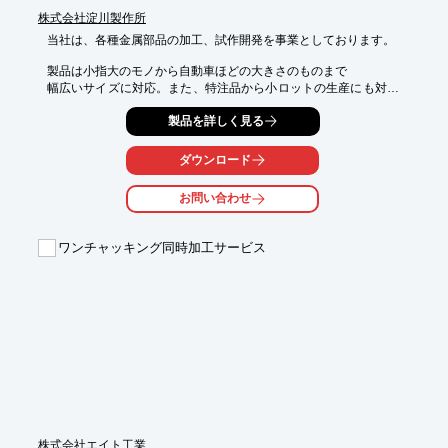
株式会社淀川製作所
当社は、各種金属部品の加工、試作開発を事業としております。

製品は小指大のモノから自動車ほどの大きさのものまで

幅広いサイズに対応。また、特注品から小ロットの生産にも対応
し

製品を詳しく見る
幅広いご要望にお答えいたします。

【当社の特長】

ダウンロード
■各種家電の試作などで長年にわたって培われた高度な製品開発
能力

お問い合わせ
■複雑な案件にも全力で対応

■企画段階の案件から現物加工まで幅広く対応

ワンチャッキング同時加工サービス
※詳細については、お気軽にお問い合わせください。
株式会社エイト工業