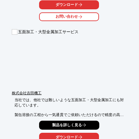
ダウンロード
材料調達・切削・焼入れ・研磨・表面処理（メッキ他）までワン
ストップで対応します！

お問い合わせ
【特長】

■工程集約加工・同時多面加工で、コストダウンが図れます。

五面加工・大型金属加工サービス
■工程集約加工・同時多面加工で、部品の高精度化が図れます。

■同時5軸制御加工で、部品の、高品位化が図れます。

■材料調達・切削・焼入れ・研磨・表面処理（メッキ他）までワ
ンストップで対応します。

※製品の詳細は、PDF資料をダウンロード頂くかお問い合わせく
ださい。
株式会社吉田機工
当社では、他社では難しいような五面加工・大型金属加工にも対
応しています。

製缶溶接の工程から一気通貫でご依頼いただけるので精度の高い
金属加工を

製品を詳しく見る
実現でき、不具合を発見した場合も迅速に対応できるのがメリッ
トです。

ダウンロード