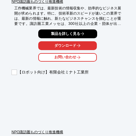
NPO諏訪圏ものづくり推進機構
工作機械業界では、最新技術の情報収集や、効率的なビジネス展
開が求められます。特に、技術革新のスピードが速いこの業界で
は、最新の情報に触れ、新たなビジネスチャンスを掴むことが重
要です。諏訪圏工業メッセは、300社以上の企業・団体が出展
し、最新の機械装置や加工部品に関する情報を提供します。情報
製品を詳しく見る
収集、商談・販売促進、相互交流、人材育成の場として、貴社の
効率化をサポートします。

ダウンロード
【活用シーン】

・最新の工作機械技術の情報収集

お問い合わせ
・新たな取引先の開拓

・技術的な課題の解決

・人材育成

【ロボット向け】有限会社ミナト工業所
【導入の効果】

・最新技術に関する情報収集による業務効率化

・新たなビジネスチャンスの創出

・技術的な問題解決の糸口発見

・人的ネットワークの構築
NPO諏訪圏ものづくり推進機構