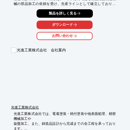
械の部品加工の依頼を受け、生産ラインとして確立しておりま
す。

製品を詳しく見る
溶接、仕上げ、塗装まで一貫で対応。

他各種装置の組立等、客先要望により材料から完成まで対応して
ダウンロード
おります。

材質は、鉄・ステンレス・アルミ等の加工が多く、特に薄物溶接
お問い合わせ
構造物の加工を得意としております。

【事業内容】

光進工業株式会社 会社案内
○産業機器部品・原子力・食品機械部品の機械加工並びに製缶・
板金

○他各種装置の組立

※詳しい設備・工場の概要はPDFダウンロードからご覧くださ
い。
光進工業株式会社
光進工業株式会社では、電着塗装・焼付塗装や他表面処理、精密
機械加工や

旋盤加工、また、鋳造品設計から完成までの全工程を承っており
ます。
