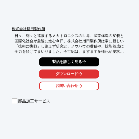
株式会社指田製作所
日々、刻々と進展するメカトロニクスの世界、産業構造の変貌と
国際化社会が急速に進む今日、株式会社指田製作所は常に新しい
「技術に挑戦」し絶えず研究と、ノウハウの蓄積や、技能養成に
全力を傾けてまいりました。今世紀は、ますます多様化が要求さ
れる精密機械加工、省力化装置やユニット組立等の分野における
製品を詳しく見る
生産技術の向上を今後とも固めてまいります。新しい時代のニー
ズにお応え出来る様に、全社会的なTQCや改善提案をとおして
「品質保証」体制の確立と「納期・コスト」面においてもニーズ
ダウンロード
に応えられるよう日夜努力し、地域社会に密着した会社づくりと
社員各自の創造性を十分に発揮出来る社内環境をつくりあげたい
お問い合わせ
と思います。

詳しくはお問い合わせ、もしくはカタログをご覧ください。
部品加工サービス