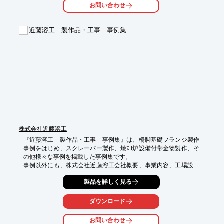
お問い合わせ
■薄物バネ難材の特殊曲げ加工、溶接製缶加工、各種NC機械加工
を得意としている

近藤溶工 製作品・工事 事例集
※詳しくはPDFをダウンロードして頂くか、お気軽にお問い合わ
せください。
株式会社近藤溶工
『近藤溶工　製作品・工事　事例集』は、橋脚基礎フランジ製作
事例をはじめ、スクレーパー製作、焼却炉設備付帯金物製作、そ
の他様々な事例を掲載した事例集です。

事例以外にも、株式会社近藤溶工会社概要、事業内容、工場設備
紹介なども掲載しております。

製品を詳しく見る
【掲載事例】

○橋脚基礎フランジ製作

ダウンロード
○スクレーパー製作

○焼却炉設備付帯金物製作

お問い合わせ
○ロータリーキルン製作 φ1600／据付工事／改造工事
