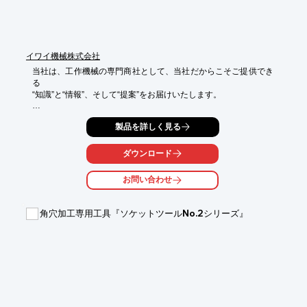
イワイ機械株式会社
当社は、工作機械の専門商社として、当社だからこそご提供でき
る

“知識”と“情報”、そして“提案”をお届けいたします。

工作機械“専門”商社ならではの情報提供とご提案が可能。

製品を詳しく見る
また、月に1回「生産技術セミナー」、「NCスクール」を実施
し、

ダウンロード
アフターサービスもご提供しております。

お問い合わせ
【特長】

■「工作機械」の専門商社

■地域トップクラスの実績・各メーカーとの強固なネットワーク

角穴加工専用工具『ソケットツールNo.2シリーズ』
■アフターサービス「生産技術セミナー/NCスクール」

■リピート率80％以上

■専用機・自動化のご提案から修理対応、中古製品まで　など

※詳しくはPDFをダウンロードして頂くか、お問い合わせくださ
い。