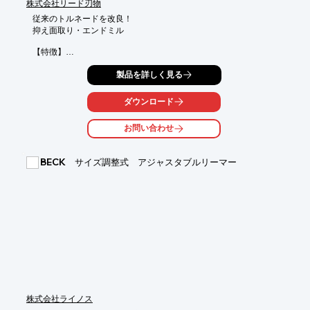
株式会社リード刃物
従来のトルネードを改良！

抑え面取り・エンドミル

【特徴】

○右ネジレの径と左ネジレの径を変え

製品を詳しく見る
 　左ネジレ側をC面取りに加工することで

 　バリが発生しない理想的な溝引き、穴あけ加工が可能に！

○オーダーメイド製作可能

ダウンロード
○その他、ロー付けのカッター・ルーター

 　ソリッドのドリルなども製作しております。

お問い合わせ
●その他機能や詳細については、カタログダウンロード下さい。
BECK サイズ調整式 アジャスタブルリーマー
株式会社ライノス