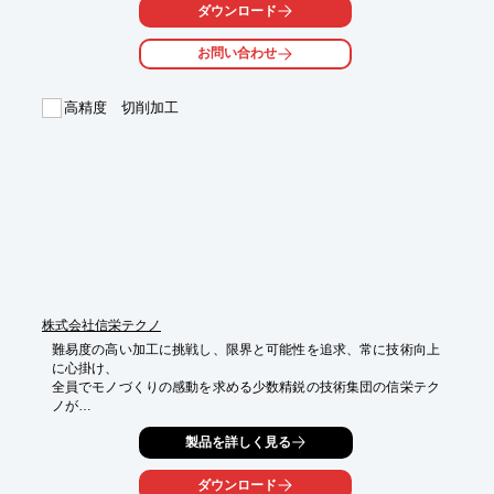
プランジング加工(カッタにより)などに適用可能です。

ダウンロード
【特長】

お問い合わせ
■広範囲な工具径と刃幅および豊富なチップ刃先Rが標準仕様で準
備

■チップ材種とチップブレーカや刃先形状の選択による広範囲で
高精度 切削加工
の

　高能率加工による生産性向上が可能

※詳しくはPDFをダウンロードして頂くか、お気軽にお問い合わ
せ下さい。
株式会社信栄テクノ
難易度の高い加工に挑戦し、限界と可能性を追求、常に技術向上
に心掛け、

全員でモノづくりの感動を求める少数精鋭の技術集団の信栄テク
ノが

取り扱う「切削加工」のご案内です

製品を詳しく見る
【特徴】

○極小径孔加工・微細加工が得意

ダウンロード