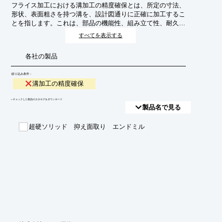
フライス加工における溝加工の精度確保とは、所定の寸法、
形状、表面粗さを持つ溝を、設計図通りに正確に加工するこ
とを指します。これは、部品の機能性、組み立て性、耐久性
に直結するため、工作機械・加工業界において極めて重要な
すべてを表示する
技術です。特に、精密機器や自動車部品など、高い精度が要
求される分野では、溝加工の精度が製品全体の品質を左右し
各社の製品
ます。
絞り込み条件：
溝加工の精度確保
​▼チェックした製品のカタログをダウンロード
製品名で見る
超硬ソリッド 抑え面取り エンドミル