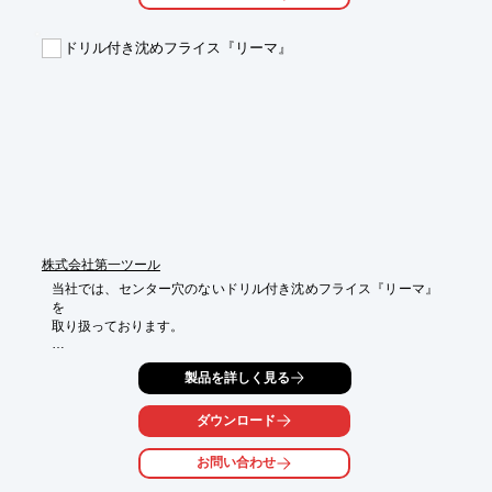
超精密な切削加工を是非ともお任せください。

ドリル付き沈めフライス『リーマ』
【微細・高精度加工例】

■100分の1ミリの精度のサイコロ

■ねじめの部分がわずか「直径0.6mm」の螺子

■「φ0.25mm」の細穴微細加工を施した設備機器部品

■「10山」の螺子山を生み出した、小径深穴タッピング

■玉も動く「18mm」のそろばん　など

※詳しくはPDFをダウンロードして頂くか、お問い合わせくださ
い。
株式会社第一ツール
当社では、センター穴のないドリル付き沈めフライス『リーマ』
を

取り扱っております。

切粉が底に溜まらず後方に排出。また、シャンク移動することに
製品を詳しく見る
より

加工深さを自由自在にすることが可能です。

ダウンロード
【ラインアップ】

■RZ-S　ハイス

お問い合わせ
　(HSS-Co)右刃右ネジレ30°

■CRZ-S　超硬
