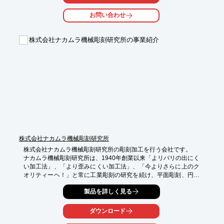
○微細加工への高いこだわり

○高精度・高品質加工を実現

お問い合わせ
○広範囲のビジネス加工領域

○トップクラスの充実した設備

株式会社ナカムラ機械彫刻研究所の事業紹介
●その他機能や詳細については、カタログダウンロード下さい。
株式会社ナカムラ機械彫刻研究所
株式会社ナカムラ機械彫刻研究所の彫刻加工を行う会社です。

ナカムラ機械彫刻研究所は、1940年創業以来「よリバリの出にく
い加工法」、「より歪みにくい加工法」、「今よりさらに上のク
オリティーヘ！」と常に工業彫刻の研究を続け、平面彫刻、円筒
彫刻、C軸を使った角度彫刻などを駆使し、あらゆる形状に対応
製品を詳しく見る
した彫刻を可能としています。

【生産・加工技術】

ダウンロード
○単品・量産対応
