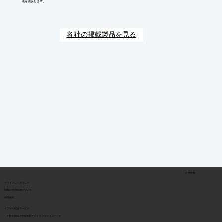
法を確保します。
各社の掲載製品を見る
会社情報
​プライバシーポリシー
​情報の外部伝達について
利用規約
イプロス関連サービス
> 製造業向け情報検索サイト イプロスものづくり