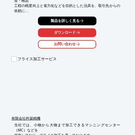
造・検品

工程の精度向上と省力化などを目的とした治具を、取引先からの
依頼に

応じて一点一点オーダーメイドで制作いたします。

製品を詳しく見る
主な製品として『溝入れフライス機』や『リークテスター』

『スポット溶接機』などがございます。

ダウンロード
当社では、完成度の高さを強みとしております。

お問い合わせ
ご要望の際はお気軽にお問い合わせください。

【取扱製品】

フライス加工サービス
■溝入れフライス機

■リークテスター

■スポット溶接機

■内外径測定検査機

■耐久試験機　など

※詳しくはPDFをダウンロードして頂くか、お気軽にお問い合わ
せ下さい。
有限会社杵築精機
当社では、小物から大物まで加工できるマシニングセンター
（MC）などを
