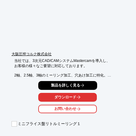
■1個からでもOK

■低価格・短納期でお届け

■遠くのお客様でも迅速に対応

※詳しくはPDFをダウンロードして頂くか、お気軽にお問い合わ
せ下さい。
大阪圧搾コルク株式会社
当社では、3次元CAD/CAMシステムMastercamを導入し、

お客様の様々なご要望に対応しております。

2軸、2.5軸、3軸のミーリング加工、穴あけ加工に特化。

また2次元作図、ソリッド＆サーフェイスモデリング機能をもっ
製品を詳しく見る
たCAD機能は、

現在主流のCADや標準的な中間ファイル形式のCADデータを取り
ダウンロード
込めますので

2次元データ、3次元モデルでのご提供にも対応します。

お問い合わせ
【事業内容】

■精密フライス・ボーリング加工

ミニフライス盤リトルミーリング１
■コルクパッキン・コルク製品全般

※詳しくはPDFをダウンロードして頂くか、お問い合わせくださ