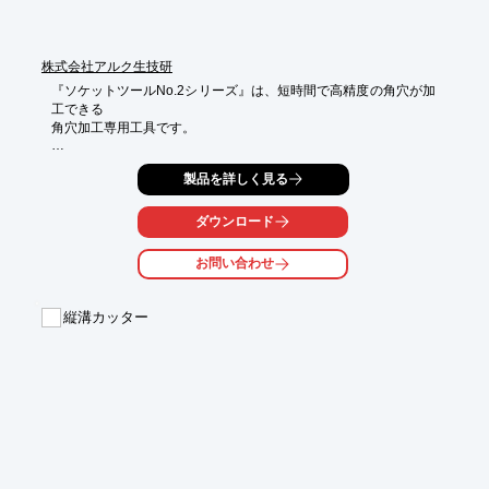
株式会社アルク生技研
『ソケットツールNo.2シリーズ』は、短時間で高精度の角穴が加
工できる

角穴加工専用工具です。

本体とカッターは特殊なベアリングで連結されており、片方が回
製品を詳しく見る
転する

ことによってカッターの中心線が円錐形のローリング運動を起こ
して

ダウンロード
前進する為、振動がなくスムーズに加工できます。

お問い合わせ
ソケットボルトの加工や特殊ボルト又はシャフトにレンチ用角穴
加工などの

用途に適しています。

縦溝カッター
【特長】

■短時間で高精度の角穴加工が可能

■振動がなくスムーズ

※詳しくはPDFをダウンロードして頂くか、お気軽にお問い合わ
せ下さい。