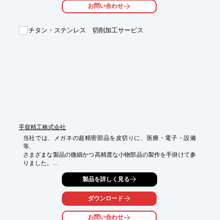
○追い番（シリアル・連番）多軸加工

お問い合わせ
○平面、円筒製品、複合曲面への各種彫刻加工

○0.01mm~0.001ｍｍ精度での彫刻

○最細0.1mmからの彫刻、最大径150.0mmの円筒彫刻

チタン・ステンレス 切削加工サービス
詳しくはお問い合わせ、またはカタログをダウンロードしてくだ
さい。
手賀精工株式会社
当社では、メガネの超精密部品を皮切りに、医療・電子・設備
等、

さまざまな製品の微細かつ高精度な小物部品の製作を手掛けて参
りました。

様々な高精度小物を実現してきた背景には、当社の技術ならびに
製品を詳しく見る
製造工程の

省人化や職人技とも言える品質保証体制が背景にあります。

ダウンロード
当社の技術力があれば、高精度のクオリティを実現する事も可能
お問い合わせ
です。
