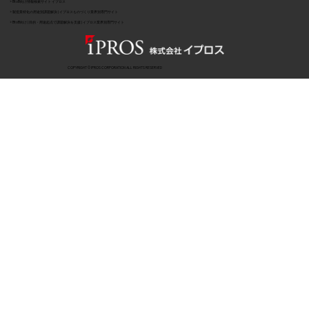
> BtoB向け情報検索サイト イプロス
> 製造業特化の用途別課題解決 | イプロスものづくり業界別専門サイト
> BtoB向け | 目的・用途起点で課題解決を支援 | イプロス業界別専門サイト
COPYRIGHT © IPROS CORPORATION ALL RIGHTS RESERVED