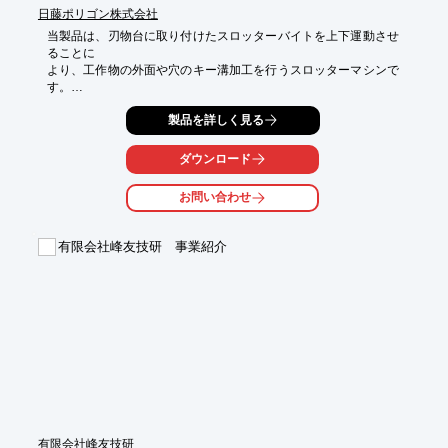
日藤ポリゴン株式会社
当製品は、刃物台に取り付けたスロッターバイトを上下運動させ
ることに

より、工作物の外面や穴のキー溝加工を行うスロッターマシンで
す。

信頼性の高い従来の設計に進化した日藤の技術を導入。

製品を詳しく見る
移動軸でバイトを逃がすことにより、切削の剛性、バイトの寿
命、

ダウンロード
加工精度が大幅に向上。

お問い合わせ
切削条件に合った速度が自在に変更可能な「NVS型」と

クランク方式により小型ながらも高精度と高剛性を有する「VS
型」を

有限会社峰友技研 事業紹介
ご用意しています。

【特長】

■ラムと分銅機構の理想的なバランス

■強靭な加工能力でいつまでも高精度を維持

■切削の剛性、バイトの寿命、加工精度が大幅に向上

■切削条件に合った速度が自在に変更可能

■様々なキー、スプライン加工に対応するパターンサイクルを標
準搭載
有限会社峰友技研