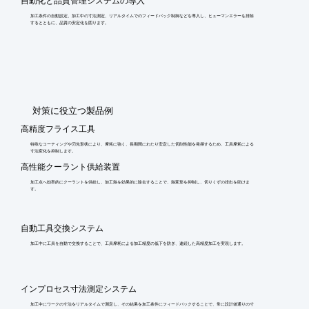
自動化と品質管理システムの導入
加工条件の自動設定、加工中の寸法測定、リアルタイムでのフィードバック制御などを導入し、ヒューマンエラーを排除
するとともに、品質の安定化を図ります。
​対策に役立つ製品例
高精度フライス工具
特殊なコーティングや刃先形状により、摩耗に強く、長期間にわたり安定した切削性能を発揮するため、工具摩耗による
寸法変化を抑制します。
高性能クーラント供給装置
加工点へ効率的にクーラントを供給し、加工熱を効果的に除去することで、熱変形を抑制し、切りくずの排出を助けま
す。
自動工具交換システム
加工中に工具を自動で交換することで、工具摩耗による加工精度の低下を防ぎ、連続した高精度加工を実現します。
インプロセス寸法測定システム
加工中にワークの寸法をリアルタイムで測定し、その結果を加工条件にフィードバックすることで、常に設計値通りの寸