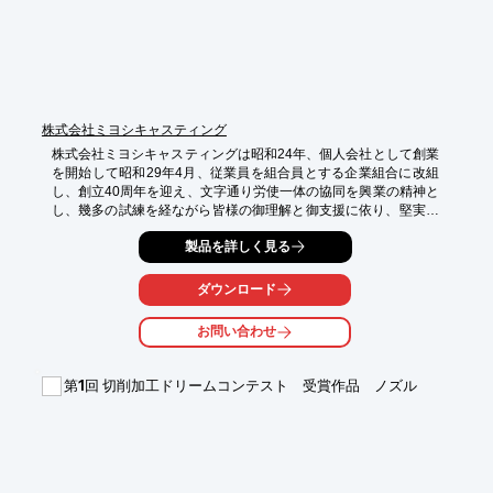
※詳しくはPDFをダウンロードしていただくか、お気軽にお問い
合わせください。
株式会社ミヨシキャスティング
株式会社ミヨシキャスティングは昭和24年、個人会社として創業
を開始して昭和29年4月、従業員を組合員とする企業組合に改組
し、創立40周年を迎え、文字通り労使一体の協同を興業の精神と
し、幾多の試練を経ながら皆様の御理解と御支援に依り、堅実な
歩を続け今日に至っております。

製品を詳しく見る
又、この度三野町へ鋳造部、機械部を同一敷地内に集約し、鋳造
部は設備の新設で含理化を図り、機械部は冷暖房設備をし、将来
の高齢化時代に対応している。

ダウンロード
又、鋳造、機械、建築を企業の三本柱とし「素材から加工、完成
まで」を企業理念とし、益々充実し、天人の和と誠実を旨とし
お問い合わせ
て、今後一層ユーザー様の要望にお応えする所存でございます。

何卒末永く御愛顧、御支援の程、よろしく御願い申し上げます。

第1回 切削加工ドリームコンテスト 受賞作品 ノズル
【事業内容】

○鋳造部

○機械部

○建設部

詳しくはお問い合わせ、またはカタログをダウンロードしてくだ