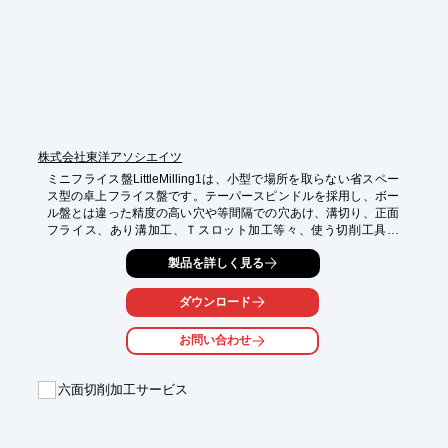
い。
株式会社東洋アソシエイツ
ミニフライス盤LittleMilling1は、小型で場所を取らない省スペー
ス型の卓上フライス盤です。テーパースピンドルを採用し、ボー
ル盤とは違った精度の高い穴や等間隔での穴あけ、溝切り、正面
フライス、あり溝加工、Ｔスロット加工等々、使う切削工具で
様々な加工が行えます。万能精密旋盤コンパクト７と姉妹機にあ
製品を詳しく見る
たり、同ミーリングアタッチメントとオプションも共通していま
す。ミーリングテーブルにはＴスロットが３つ配してあり、異形
の材料でもしっかり固定できます。また、用途に応じて対応でき
ダウンロード
る様々なオプションが用意してあります。ミーリングテーブルも
拡張でき、用途の幅が広がります。機能としては、ファインフィ
お問い合わせ
ード機能を内蔵しており、ダイアルを使った微動送りが行えるほ
か、レバー操作によるラフなスピンドルクイルの昇降も可能で
す。標準でクランプセットやドリルチャックが付属しています。
六面切削加工サービス