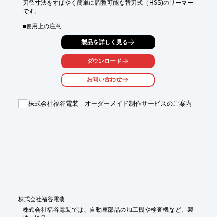
刃径寸法をすばやく簡単に調整可能な替刃式（HSS)のリーマー
です。

■使用上の注意

○アジャスタブルリーマーはサイズ調整が可能なリーマーです。

製品を詳しく見る
○必ず右回転でご使用下さい。

○ブレードを交換する際には、溝に切り屑やゴミ等が入らないよ
うに注意してご使用願います。

ダウンロード
○ナットはブレードに緩みが起きないようにしっかりと締め付け
てご使用下さい。

お問い合わせ
○リーマー取りしろは通常Φ0.05ミリ〜Φ0.15ミリの間で調整して
ください。

○精度を確保するためにブレードが1枚でも欠損したり激しい磨耗
株式会社福谷電装 オーダーメイド制作サービスのご案内
が確認された場合は、すべてのブレードを新しいブレード（替
刃）に交換することを推奨します。
株式会社福谷電装
株式会社福谷電装では、自動車部品の加工機や検査機など、製