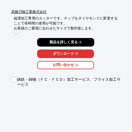
高橋刃物工業株式会社
縦溝加工専用のカッターです。チップをダイヤモンドに変更する
ことで長時間の使用が可能です。

お客様のご要望に合わせたサイズで製作致します。

【仕様】

製品を詳しく見る
■用途：無垢木材の縦溝加工

■被削材：木材、MDF等

■使用機械：昇降盤、モルダー等

ダウンロード
■寸法例：Φ200mm x 10mm x 25.4mm x 8P

お問い合わせ
※詳しくはPDF資料をご覧いただくか、お気軽にお問い合わせ下
さい。
鋳鉄・鋳物（ＦＣ・ＦＣＤ）加工サービス、フライス加工サ
ービス