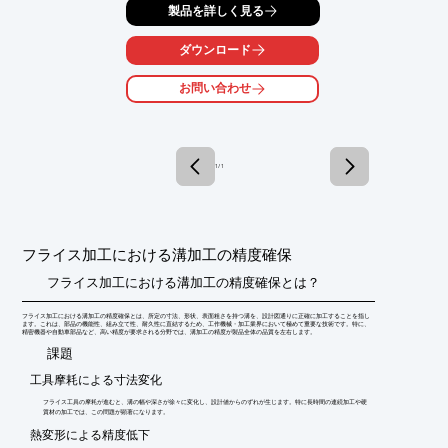
製品を詳しく見る
ダウンロード
お問い合わせ
1 / 1
フライス加工における溝加工の精度確保
フライス加工における溝加工の精度確保とは？
フライス加工における溝加工の精度確保とは、所定の寸法、形状、表面粗さを持つ溝を、設計図通りに正確に加工することを指し
ます。これは、部品の機能性、組み立て性、耐久性に直結するため、工作機械・加工業界において極めて重要な技術です。特に、
精密機器や自動車部品など、高い精度が要求される分野では、溝加工の精度が製品全体の品質を左右します。
​課題
工具摩耗による寸法変化
フライス工具の摩耗が進むと、溝の幅や深さが徐々に変化し、設計値からのずれが生じます。特に長時間の連続加工や硬
質材の加工では、この問題が顕著になります。
熱変形による精度低下