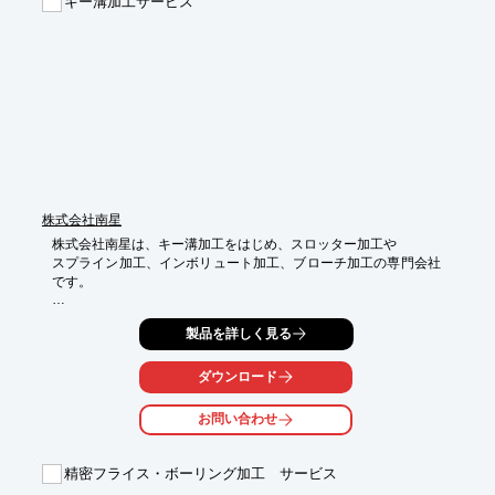
キー溝加工サービス
■曲げ、板金溶接、塗装による加工

■生産管理による部材調達

※詳しくはPDFをダウンロードして頂くか、お気軽にお問い合わ
せください。
株式会社南星
株式会社南星は、キー溝加工をはじめ、スロッター加工や

スプライン加工、インボリュート加工、ブローチ加工の専門会社
です。

当社のキーシーターでの加工可能なキー溝加工のストロークは

製品を詳しく見る
最長750ｍｍ。(※但し加工ストロークが500ｍｍから750ｍｍま
での

キー溝加工は、内径がφ250までで貫通していること。

ダウンロード
といった条件がございます。)

お問い合わせ
また、内径がφ250以上のものの

加工ストロークは500ｍｍまでならOKです。

精密フライス・ボーリング加工 サービス
【特長】
