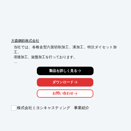
大森鋼鉄株式会社
当社では、各種金型六面切削加工、溝加工、特注ダイセット加
工、

溶接加工、旋盤加工を行っております。

平板六面加工後の次工程(高精度モールドベース、プレスダイセッ
製品を詳しく見る
ト、

ゴム金型などのマシニング加工)は、当社協力会社で対応可能で
す。

ダウンロード
ご要望の際はお気軽にお問い合わせください。

お問い合わせ
【設備概要】

■プラノミラーA0 20　浅田鉄工：800×2000　1台

株式会社ミヨシキャスティング 事業紹介
■プラノミラー0PM 777　壽工業：1200×2000　1台

■NC縦フライス盤 4MP-V-NG　浜井産業：800x1000　1台

■縦フライス盤 KMU-45　壽工業：500×1000　1台

■縦フライス盤 F1　遠州：300×700　1台

■横フライス盤 F2　遠州：250×500　1台　など
