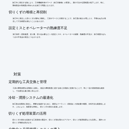
加工中に発生する熱により、工作機械本体やワーク（加工対象物）が変形し、溝の寸法や位置精度が低下します。特に、
薄肉部品や高精度が求められる加工で問題となります。
切りくずの堆積と再切削
加工中に発生した切りくずが溝内に堆積し、工具やワークに付着することで、加工面の粗さが増したり、予期せぬ力が発
生して寸法精度を損なうことがあります。
設定ミスとオペレーターの熟練度不足
加工条件（切削速度、送り量、切り込み量など）の設定ミスや、オペレーターの経験・熟練度の不足が、加工精度のばら
つきや不良品の発生につながります。
​対策
定期的な工具交換と管理
工具の摩耗状態を定期的に点検し、規定の摩耗限度に達する前に計画的に交換することで、常に一定の切削性能を維持
し、寸法変化を最小限に抑えます。
冷却・潤滑システムの最適化
加工熱を効果的に除去し、摩擦を低減するために、適切なクーラント（切削油）の供給量や種類、冷却方法を最適化しま
す。これにより、熱変形を抑制し、切りくずの排出を促進します。
切りくず処理装置の活用
切りくずの排出を促進する工具形状の選定や、切りくず排出用のエアブロー、切りくず処理装置などを活用し、溝内への
切りくず堆積を防ぎます。