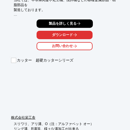
脂部品を

製造しております。

特に、深穴加工を得意としており、S45Cの材料にΦ3・深さ
製品を詳しく見る
83mmの

深穴加工などの実績がございます。

ダウンロード
その他、溝入れ加工や大径加工、小径加工など様々な加工に対応
しております。

お問い合わせ
まずはお気軽にお問い合わせください。

【加工技術】

カッター 超硬カッターシリーズ
■深穴加工

■溝入れ加工

■大径加工

■小径加工

■面粗度（表面粗さ）の加工　など

※詳しくはPDFをダウンロードして頂くか、お気軽にお問い合わ
せ下さい。
株式会社栄工舎
スリワリ、アリ溝、O（注：アルファベット オー）

リング溝、R溝等、様々な溝加工が出来る
