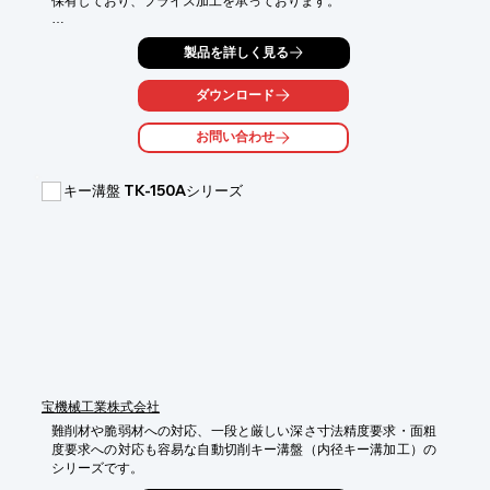
保有しており、フライス加工を承っております。

CADデータをもとに、CAD/CAMソフトでNCプログラムを作成。

製品を詳しく見る
紙の図面しかない場合でも個別にNCプログラムを作成し、

このNCプログラムをマシニングセンターに転送します。

ダウンロード
ご要望の際はお気軽にお問い合わせください。

お問い合わせ
【加工実績】

■ステンレス切削加工（MCにて面切削とタップ加工）

■エンドミルによるクロム銅の側面切削加工

キー溝盤 TK-150Aシリーズ
■ユニバーサルフライスによるステンレス製缶品の面切削

■ステンレス製缶品のMC切削加工

■ステンレス製缶品の汎用旋盤による旋削加工　など

※詳しくは、お気軽にお問い合わせください。
宝機械工業株式会社
難削材や脆弱材への対応、一段と厳しい深さ寸法精度要求・面粗
度要求への対応も容易な自動切削キー溝盤（内径キー溝加工）の
シリーズです。