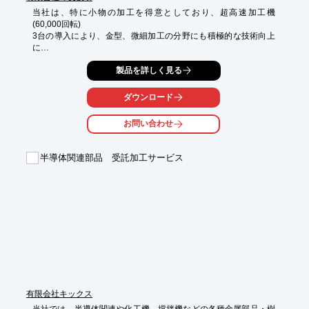
当社は、特に小物の加工を得意としており、超高速加工機
(60,000回転)

3台の導入により、金型、微細加工の分野にも積極的な技術向上
に

努めております。

製品を詳しく見る
超高速加工機、マシニングセンタ、ワイヤー放電加工機など、

充実の設備でお客様の様々なニーズにお応えできる体制を

ダウンロード
整えておりますので、お気軽にお問い合わせ下さい。

お問い合わせ
【営業品目】

■機械加工

　・マシニング加工

半導体関連部品 受託加工サービス
　・超高速加工

　・金型、微細加工

　・ワイヤー放電

　・細穴放電加工

　・フライス加工

　・研削

※詳しくはPDFをダウンロードして頂くか、お問い合わせくださ
い。
有限会社キックス
当社では、半導体関連や化工機、撹拌機などの各種金属部品・樹