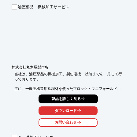
　(超微粒子)右刃右ネジレ30°

油圧部品 機械加工サービス
※詳しくはPDFをダウンロードして頂くか、お気軽にお問い合わ
せください。
株式会社丸木屋製作所
当社は、油圧部品の機械加工、製缶溶接、塗装までを一貫して行
っております。

主に、一般圧構造用延鋼材を使ったブロック・マニフォールドの

O-リングポート加工を得意としています。

製品を詳しく見る
また、機械加工だけでなく板金部品の曲げ、溶接、塗装加工もで
き、

ダウンロード
それぞれを組み合わせた製品のご提案も可能です。

お問い合わせ
【特長】

■受注生産での油圧系部品の機械加工

■少量および試作製品の加工
