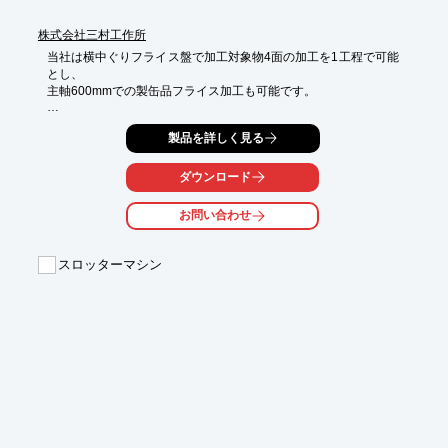
株式会社三村工作所
当社は横中ぐりフライス盤で加工対象物4面の加工を1工程で可能
とし、

主軸600mmでの製缶品フライス加工も可能です。

また90度(最小0.001度)割り出し機能を備え付けている為、

製品を詳しく見る
精密直角加工も可能。

ボーリングツールは15～360まで各種保有しており、

ダウンロード
多様なボーリング加工への迅速かつ正確な対応を可能にしていま
す。

お問い合わせ
【当社の特長】

■横中ぐりフライス盤

スロッターマシン
■豊富な工具

■良好の維持

※詳しくはお気軽にお問い合わせください。