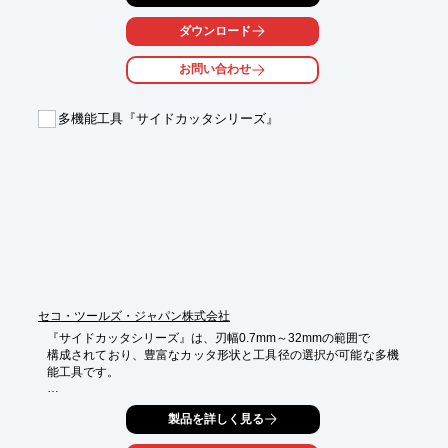
DDU センサーシステムを接続するための製品。

ダウンロード
トップハットレールモジュールで、供給電圧24V。

ご用命の際は、お気軽にお問い合わせください。

お問い合わせ
【特長】

■GENIOR MODULAR 工具/プロセスモニタリングシステムのコン
多機能工具『サイドカッタシリーズ』
ポーネント

■DDU センサーシステムを接続するための測定トランスデューサ
ー

■ARTIS CAN バス

■トップハットレールモジュール

■供給電圧24V

※詳しくはPDF資料をご覧いただくか、お気軽にお問い合わせ下
さい。
セコ・ツールズ・ジャパン株式会社
『サイドカッタシリーズ』は、刃幅0.7mm～32mmの範囲で

構成されており、豊富なカッタ形状と工具径の選択が可能な多機
能工具です。

機械加工時には加工プログラムへの追従性と複合加工性能を活か
製品を詳しく見る
しての

溝加工および平面加工やカッターにより、ランピング加工および
