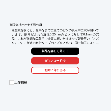
さい。
有限会社オオヤギ製作所
顕微鏡を覗くと、見事なまでに全てのピンの真ん中に穴が開いて
います。削りだされた直径0.25mmのピンに対して0.1mmの穴
径、これが微細加工部門で金賞に輝いたオオヤギ製作所の『ノズ
ル』です。従来の組付タイプのノズルと比べ、同一加工によりピ
ッチ間、直進度などの精度が向上しています。要求精度はφ 0.1 
製品を詳しく見る
mm穴、±0.002 mmです。

詳しくはお問い合わせ、もしくはカタログをご覧ください。
ダウンロード
お問い合わせ
工作機械