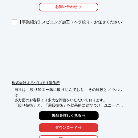
専用設備が

お問い合わせ
稼働し、加工設備のノウハウが品質、コスト、納期を支えます。

【特長】

【事業紹介】スピニング加工（ヘラ絞り）お任せください！
■一環生産体制

■オリジナル加工

※詳しくはPDFをダウンロードしていただくか、お気軽にお問い
合わせください。
株式会社よろづしぼり製作所
当社は、絞り加工一筋に取り組んでおり、その経験とノウハウ
は、

多方面のお客様より多大な評価をいただいております。

「絞り技術」と、「周辺技術」を効果的に結びつけ、ユニークな
金属加工業

製品を詳しく見る
として各種産業界のニーズにお応えしてまいります。

どんな分野、どのような形態でも設計図を十分に理解し、

ダウンロード
技術的プランニングをご提案します。

しぼり加工のことならぜひ当社へご相談下さい。
