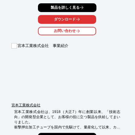
絞る、伸ばす、膨らます、自由自在に変形できるのが特徴で、中
製品を詳しく見る
空品にも

加工が可能です。

ダウンロード
また、ローレットやピンもフォームローリングにて対応しており
ますので

お問い合わせ
お気軽にご相談下さい。

【特長】

宮本工業株式会社 事業紹介
■加工スピードが速い

■ローコスト

■素材強度の維持が可能

■環境に優しい

■きれいな仕上がり

※詳しくはカタログをご覧頂くか、お気軽にお問い合わせ下さ
い。
宮本工業株式会社
宮本工業株式会社は、1918（大正7）年に創業以来、「技術志
向」の開発型企業として、お客様の役に立つ製品を供給してまい
りました。

衝撃押出加工チューブを国内で先駆けて、量産化して以来、カメ
ラ部品、VTR部品、産業機器、弱電部品、コンピュータ関連部