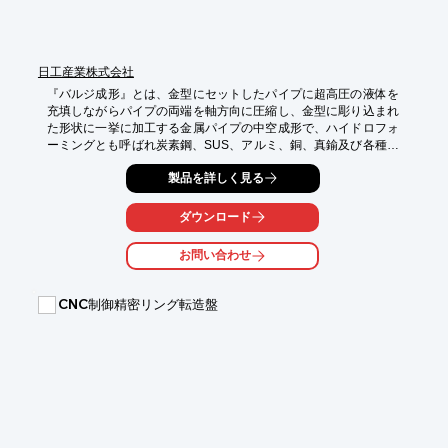
日工産業株式会社
『バルジ成形』とは、金型にセットしたパイプに超高圧の液体を
充填しながらパイプの両端を軸方向に圧縮し、金型に彫り込まれ
た形状に一挙に加工する金属パイプの中空成形で、ハイドロフォ
ーミングとも呼ばれ炭素鋼、SUS、アルミ、銅、真鍮及び各種合
金のパイプを素材とした塑性加工です。

製品を詳しく見る
材料節減を通して環境負荷低減や製品のコストダウンに寄与する
製法です。

設計・開発のコンセプトに応じた製品のオーダーメイドに対応し
ダウンロード
ますので、お気軽にご相談ください。

お問い合わせ
【メリット】

○軽量・薄肉化

○部品点数の削減

CNC制御精密リング転造盤
○素材・製法の転換

○コストダウンの実現

詳しくはお問い合わせ、またはカタログをダウンロードしてくだ
さい。