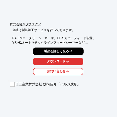
株式会社ヤグチテクノ
当社は製缶加工サービスを行っております。

R4-CMロータリーシーマーや、CF-Sカバーフィード装置、

YR-H1オートマチックラインフィードシーマーなど

18L缶製造ラインを所有しております。

製品を詳しく見る
また、家電・自動車などその他製缶加工製品の製造ラインもござ
います。

ダウンロード
ご要望の際はお気軽にお問い合わせください。

お問い合わせ
【製造例】

■18L缶：各種一般缶・美術館・食缶・ペール缶・ハンドシーラー

■家電：洗濯機SUS製・食器洗い機SUS槽・石油ストーブ燃料タ
日工産業株式会社 技術紹介『バルジ成形』
ンク

■自動車：オイルフィルター・マフラー

■その他：フィルム外装ケース・乾電池外装・各種メカプレス・

　産業用ロボット周辺機器・デパレタイザー・各種アッセンブリ
マシン

※詳しくはPDFをダウンロードしていただくか、お気軽にお問い
合わせ下さい。