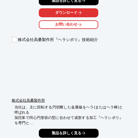
製品を詳しく見る
粗度も向上します。

また、2ロールと3ロール方式があり、効率や精度により使い分け
られます。

ダウンロード
自動車部品の高強度化に伴う中間・仕上げプロセスのほか、

お問い合わせ
様々な分野への新たな適用が期待されている製品です。

【特長】

株式会社高桑製作所『ヘラシボリ』技術紹介
■従来の伸管法と比べて大幅に省人化

■多様な圧延条件の調整が可能

　（圧延ストローク、材料管フィードピッチ/アングル、片道圧延
or往復圧延）

■電子カム式で、小型・省エネを実現。数値制御も可能

■TDNシステムにより、従来比150％の高い生産性を実現

※［ダウンロード］より、製品カタログのほか

　コールドピルガー圧延法と伸管法の違いを記載した資料を進呈
中
株式会社高桑製作所
当社は、主に回転する円切断した金属板をヘラ(またはヘラ棒)と
呼ばれる

加圧体で同心円形状の型に合わせて成形する加工『ヘラシボリ』
を専門と

しています。

製品を詳しく見る
ステンレスや鉄、アルミが主な加工材ですがチタン・インコネ