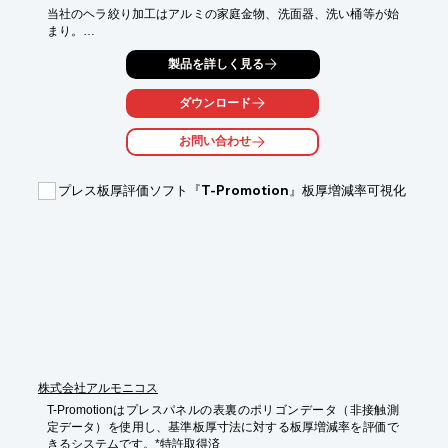
当社のヘラ絞り加工はアルミの家庭金物、洗面器、洗い桶等が始
まり。

現在はアルミニウム・鉄・ステンレス・銅・真鍮等の材料で外食
製品を詳しく見る
産業、

医療関係、空調機器、店舗用照明器具等、多分野のお客様よりご
ダウンロード
注文を承り

製作いたしております。

お問い合わせ
【受注製品の材料厚】

■鉄：t0.6～t3.2

プレス板厚評価ソフト『T-Promotion』板厚増減率可視化
■ステンレス：t0.4～t3.0

■アルミニウム：t0.6～t5.0

■加工可能材料径：1030mm

※詳しくはPDF資料をご覧いただくか、お気軽にお問い合わせ下
さい。
株式会社アルモニコス
T-Promotionはプレスパネルの表裏のポリゴンデータ（非接触測
定データ）を使用し、基準板厚寸法に対する板厚増減率を評価で
きるシステムです。*特許取得済
