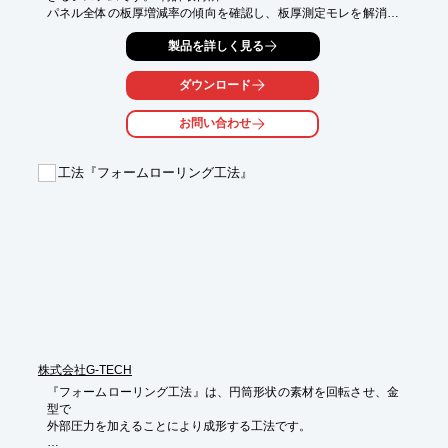
パネル全体の板厚増減率の傾向を確認し、板厚測定モレを解消し
ます。

製品を詳しく見る
板厚減少、ネック箇所の検出に有効です。

以下のような業務において、板厚評価の適用が有効です。

ダウンロード
・生産準備段階での板厚評価の活用

　✓ ネック、ワレ発生状態の確認

お問い合わせ
　✓ 板減発生工程の特定: 工程パネル間での板厚評価、どの工程
で板減しているか?

　✓ 成形性の評価: プレス条件を変えたとき、どの条件の時の板
工法『フォームローリング工法』
減が少ないか?

・量産以降の定期的なパネルの板厚評価で変化点を検知し、保全
に活用

※詳しくはPDFをダウンロードしていただくか、お気軽にお問い
合わせください。
株式会社G-TECH
『フォームローリング工法』は、円筒形状の素材を回転させ、金
型で

外部圧力を加えることにより成形する工法です。
