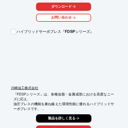
ル・

ダウンロード
タングステン・燐青銅など、多種の金属で実績があります。

また、パイプ加工・追加工も承ります。

お問い合わせ
ヘラシボリ加工の限界ギリギリの加工困難品･研究品もトライさ
せて

ハイブリッドサーボプレス『FDSPシリーズ』
いただきますので、他で断られた物でもまずはご相談ください。

【特長】

■試作1個から量産まで対応

■製品価値を損なうことなくコストダウン

■多種の金属での実績あり

■後加工・付随加工も対応

■加工困難品・研究品も挑戦

※詳しくはPDFをダウンロードして頂くか、お気軽にお問い合わ
せ下さい。
川崎油工株式会社
『FDSPシリーズ』は、各種油脂・金属成形における高度なニー
ズに応え、

油圧プレスの機能を兼ね備えた環境性能に優れるハイブリッドサ
ーボプレスです。

4点高精度レベリング装置により樹脂成形品の高精度化が可能で
製品を詳しく見る
す。
