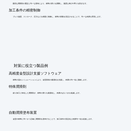
適切な潤滑剤の選定と均一な塗布により、材料の滑りを調整し、過度な伸びや寄りを防ぎます。
加工条件の精密制御
プレス速度、ストローク、圧力などを精密に制御し、材料の挙動を安定させることで、均一な肉厚を実現します。
​対策に役立つ製品例
高精度金型設計支援ソフトウェア
材料の流れシミュレーションにより、金型形状の最適化を支援し、肉厚の均一化に貢献します。
特殊潤滑剤
絞り加工に特化した潤滑剤が、材料の滑りを最適化し、肉厚のばらつきを低減します。
自動潤滑塗布装置
金型や材料に均一かつ正確に潤滑剤を塗布することで、加工条件の安定化と肉厚均一化を促進します。