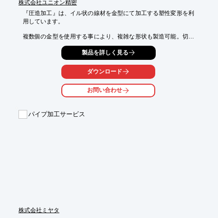
株式会社ユニオン精密
『圧造加工』は、イル状の線材を金型にて加工する塑性変形を利
用しています。

複数個の金型を使用する事により、複雑な形状も製造可能。切削
品やプレス品

製品を詳しく見る
からのVA提案によるコスト削減もできます。 

金型の転写による加工のために品質が安定しており、ロット内の
ダウンロード
バラつきが

少なく、面粗度も優れています。

お問い合わせ
【特長】

■複数個の金型を使用する事により、複雑な形状も製造可能

パイプ加工サービス
■切削品やプレス品からのVA提案によるコストを削減

■金型を自社にて設計・製作するため、LT短縮が可能 

■製品を削らず、塑性加工を行うために材料のロスの削減ができ
る

■金型の転写による加工のために品質が安定しており、 ロット内
の

　バラつきが少なく、面粗度も優れている

※詳しくはPDF資料をご覧いただくか、お気軽にお問い合わせ下
さい。
株式会社ミヤタ