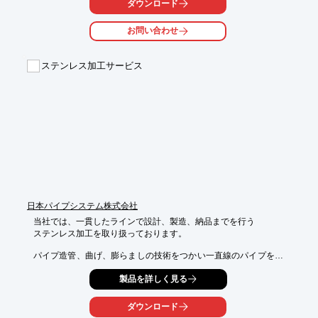
ダウンロード
またNCダイクッション制御(多段制御)により、各種鋼板の成形が

スムーズに行えます。

お問い合わせ
【特長】

■サーボモータによる高速スクリュウ駆動と高精度油圧駆動によ
ステンレス加工サービス
る

　ハイブリッドサーボプレス

■割りナット式ロック装置の採用により、作動油使用量が50％低
減

■主プレス、クッションの油圧駆動はK-SERVOを採用しエネルギ
ー消費を低減

■成形データ記憶装置により位置・速度・圧力・時間など100パタ
ーン記憶可能

■CFRPをはじめ、各種複合材の成形に対応した周辺装置のシステ
ム提案が可能

※詳しくはPDFをダウンロードして頂くか、お問い合わせくださ
日本パイプシステム株式会社
い。
当社では、一貫したラインで設計、製造、納品までを行う

ステンレス加工を取り扱っております。

パイプ造管、曲げ、膨らましの技術をつかい一直線のパイプを成
形。

製品を詳しく見る
どのような形状や工法にもプロダクツプロセスを組み立て、製品
化を目指します。

ダウンロード
また、造管、切断、成形加工、検査、出荷という各ポジションの