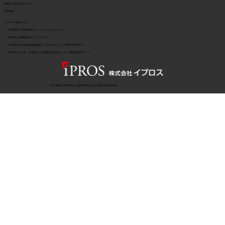
​情報の外部伝達について
利用規約
イプロス関連サービス
> 製造業向け情報検索サイト イプロスものづくり
> BtoB向け情報検索サイト イプロス
> 製造業特化の用途別課題解決 | イプロスものづくり業界別専門サイト
> BtoB向け | 目的・用途起点で課題解決を支援 | イプロス業界別専門サイト
COPYRIGHT © IPROS CORPORATION ALL RIGHTS RESERVED