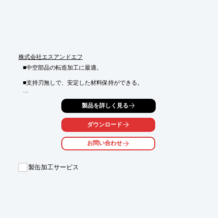
株式会社エスアンドエフ
■中空部品の転造加工に最適。

■支持刃無しで、安定した材料保持ができる。

■高精度加工が容易にできる。

製品を詳しく見る
■アルミパイプの転造加工

ダウンロード
■日本での使用実績多数

お問い合わせ
従来のマニアル機ではヘッドの出入りを手動で調整しましたが
CN機では操作盤から操作ができ、メモリに記憶させることで段
取り時間の大幅短縮も可能になります。

製缶加工サービス
加えて価格的にも大きな差はありません。