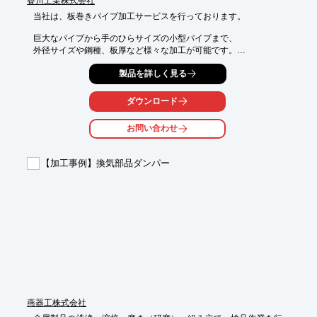
香川工業株式会社
当社は、板巻きパイプ加工サービスを行っております。

巨大なパイプから手のひらサイズの小型パイプまで、

外径サイズや鋼種、板厚など様々な加工が可能です。

また難易度の高い加工にも対応できますので、ぜひご相談くださ
製品を詳しく見る
い。

ダウンロード
【対応鋼種例】

■SUS304

■SUS316

お問い合わせ
■SUS316L

■SUS317L

■SUS329J4L　など

【加工事例】換気部品ダンパー
※詳しくはPDFをダウンロードしていただくか、お気軽にお問い
合わせ下さい。
燕器工株式会社