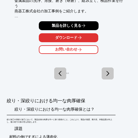
金属製品の洗浄、溶接、磨き（研磨）、組み立て、検品作業を行
う

燕器工株式会社の加工事例をご紹介します。

サイズ150mm用の、SUS304換気部品下胴ダンパーをプレス6工
製品を詳しく見る
程

（絞り 成形 側抜き 中抜き  ピアス サイドピアス）で加工を施し
ました。

ダウンロード
【概要】

お問い合わせ
■製品説明：SUS304換気部品下胴ダンパー　サイズ150mm用

■加工内容：プレス6工程（絞り 成形 側抜き 中抜き  ピアス サイ
ドピアス）

※詳しくはPDF資料をご覧いただくか、お気軽にお問い合わせ下
1 / 1
さい。
絞り・深絞りにおける均一な肉厚確保
絞り・深絞りにおける均一な肉厚確保とは？
絞り加工や深絞り加工において、製品全体の肉厚を均一に保つ技術のこと。これにより、製品の強度、耐久性、外観品質が向上
し、後工程での加工性も安定します。
​課題
材料の伸びすぎによる薄肉化