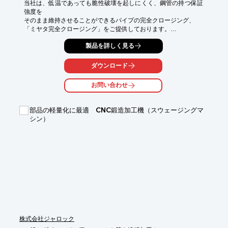
当社は、低温であっても脆性破壊を起しにくく、鋼管の持つ保証
強度を

そのまま維持させることができるパイプの完全クロージング、

「ミヤタ完全クロージング」をご提供しております。

深絞り品と違い、端管部分のみの加工となるため、加工部分以外
製品を詳しく見る
で

素材組織の伸びに変化は生じません。

ダウンロード
また、先端のクロージング部分は肉厚減少を無くす加工方法とな
ります。

お問い合わせ
【特長】

■200・300MPaのバースト試験機を保有

部品の軽量化に最適 CNC鍛造加工機（スウェージングマ
■試作・耐圧試験・量産まで一貫対応が可能

シン）
※詳しくはPDFをダウンロードして頂くか、お気軽にお問い合わ
せください。
株式会社ジャロック