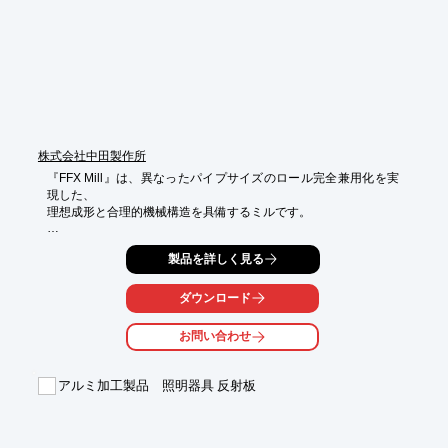
株式会社中田製作所
『FFX Mill』は、異なったパイプサイズのロール完全兼用化を実
現した、

理想成形と合理的機械構造を具備するミルです。

製品径や板厚、鋼種の変更等、多種にわたる生産状況に置いても

製品を詳しく見る
フレキシブルに対応可能な、インボリュート曲線を持つ可動式ロ
ールを

特長とし、ブレークダウンロールの「完全兼用化」だけでなく
ダウンロード
「NC制御化」

により最適なロール成形条件が再現可能。

お問い合わせ
また、高延性で寸法精度並びに溶接部精度の良い製品の生産が可
能です。

アルミ加工製品 照明器具 反射板
【特長】

■スピーディなロール自動ポジションチェンジによる生産性の向
上
