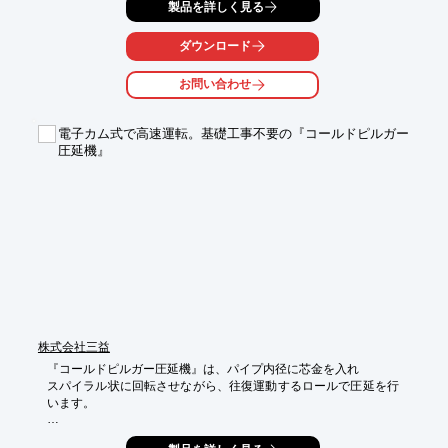
製品を詳しく見る
品、自動車・二輪車関連部品、文具、工具、レジャー用品など、
多岐にわたる鍛造製品を生産販売。

鍛造の命である金型製作を創業時から社内で手掛け秘伝の技術を
ダウンロード
熟成してまいりました。

競争のグローバル化時代だからこそ"原点回帰"し、技術・開発志
お問い合わせ
向の提案型企業を標榜し、今後の創業100周年を目指して、日
夜、努力を続けてまいります。

当社の"美しい鍛造品"をご愛用賜りますよう宜しくお願い申し上
電子カム式で高速運転。基礎工事不要の『コールドピルガー
げます。

圧延機』
【事業内容】

○冷間・温間鍛造製品

○(冷間)インパクト成形品

○ＣＡＥによるシミュレーション解析

○鍛造金型設計・製作

○各種生産自動機器設計・製造

　機械装置（拘束せん断機等）の製作・販売

詳しくはお問い合わせ、またはカタログをダウンロードしてくだ
さい。
株式会社三益
『コールドピルガー圧延機』は、パイプ内径に芯金を入れ

スパイラル状に回転させながら、往復運動するロールで圧延を行
います。

強圧下が可能で、プロセス改善や歩留向上に貢献。偏肉対策や面