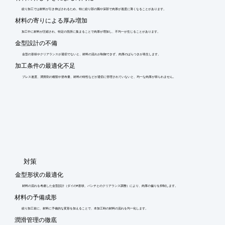
絞り加工では材料が引き伸ばされるため、特に絞り部の隅や深部で肉厚が過度に薄くなることがあります。
材料の寄りによる厚み増加
加工中に材料が圧縮され、特定の箇所に集まることで肉厚が増加し、不均一が生じることがあります。
金型設計の不備
金型の形状やクリアランスが適切でないと、材料の流れが制御できず、肉厚のばらつきが発生します。
加工条件の最適化不足
プレス速度、潤滑剤の種類や塗布量、材料の特性などが適切に管理されていないと、均一な肉厚が得られません。
​対策
金型形状の最適化
材料の流れを考慮した金型設計（ダイのR形状、パンチとのクリアランス調整）により、肉厚の偏りを抑制します。
材料の予備成形
絞り加工前に、材料に予備的な変形を加えることで、本加工時の材料の流れを均一化します。
潤滑管理の徹底