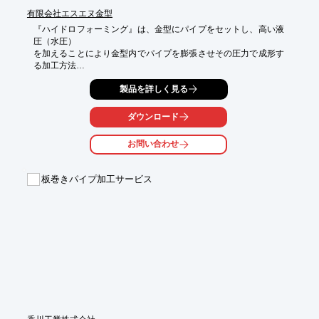
有限会社エスエヌ金型
『ハイドロフォーミング』は、金型にパイプをセットし、高い液
圧（水圧）

を加えることにより金型内でパイプを膨張させその圧力で成形す
る加工方法

です。

製品を詳しく見る
溶接なしで複雑な形状の一体成型が可能。

ダウンロード
また、分割形状を溶接する製品と比較した場合、溶接が不要とな
り、製品

お問い合わせ
強度アップや加工工程数削減によるコスト削減などのメリットが
あります。

板巻きパイプ加工サービス
【特長】

■溶接なしで複雑な形状の一体成形ができる

■工程数削減によるコストダウン

■高強度

※詳しくはカタログをご覧頂くか、お気軽にお問い合わせ下さ
い。