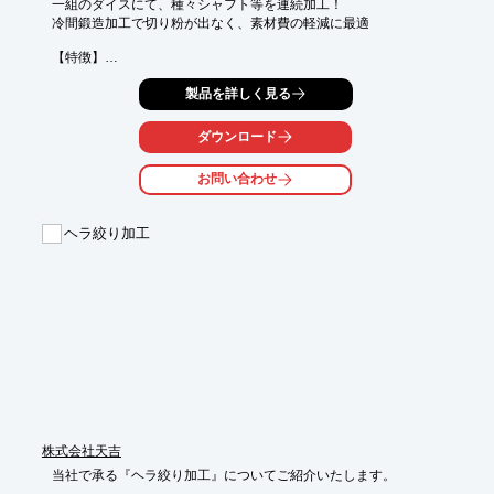
一組のダイスにて、種々シャフト等を連続加工！

冷間鍛造加工で切り粉が出なく、素材費の軽減に最適

【特徴】

○回転鍛造による高速打付技術により面粗度を強化

製品を詳しく見る
○加工硬化により部品の強度がＵＰ。

○内径に芯金を入れて加工することで内径スプラインも加工可能

○内側の波型精度も強化

ダウンロード
○CNC制御で精度が良く寸法調整も容易

○医療部品など繊細な部品も加工可能。

お問い合わせ
○アルミ・チタン・ステンレス・形状記憶合金・βチタン

 　マグネシウムも加工可能

○従来、中実材で加工しているものを中空化することで、部品の
ヘラ絞り加工
軽量化を実現

●その他機能や詳細については、カタログダウンロード下さい。
株式会社天吉
当社で承る『ヘラ絞り加工』についてご紹介いたします。
