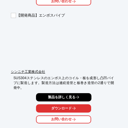
お問い合わせ
【事業内容】

■スピニング加工技術を中核に、溶接、プレス、機械、研磨加工
【開発商品】エンボスパイプ
及び

　組立など、金属加工全般を行います。

※詳しくはカタログをご覧頂くか、お気軽にお問い合わせ下さ
い。
シンニチ工業株式会社
SUS304ステンレスのエンボス上のコイル・板を成形し凸凹パイ
プに製造します。製造方法は連続造管と板巻き造管の2通りで開
発中。
製品を詳しく見る
ダウンロード
お問い合わせ