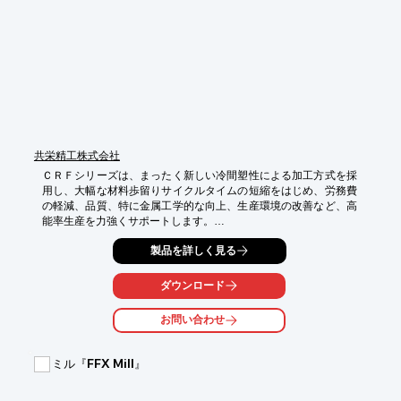
※詳しくはPDFをダウンロードしていただくか、お気軽にお問い
合わせください。
共栄精工株式会社
ＣＲＦシリーズは、まったく新しい冷間塑性による加工方式を採
用し、大幅な材料歩留りサイクルタイムの短縮をはじめ、労務費
の軽減、品質、特に金属工学的な向上、生産環境の改善など、高
能率生産を力強くサポートします。

【特徴】

製品を詳しく見る
■在来の工法と比較して高能率

■材料歩留りが大幅に向上

ダウンロード
■均一な高品質

■冷間塑性加工である為工具（ロール・マンドレル）の長寿命

お問い合わせ
■工場内環境改善（低騒音で、ミストほこりなどでません）

■設備費、電気代削減（CRF120において総電力僅か12.7kw）

■サイクルタイム、段取時間の短縮

ミル『FFX Mill』
その他詳細は、カタログをダウンロード、もしくはお問合せ下さ
い。