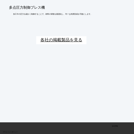
多点圧力制御プレス機
加工中の圧力を細かく制御することで、材料の挙動を最適化し、均一な肉厚形成を可能にします。
各社の掲載製品を見る
会社情報
​プライバシーポリシー