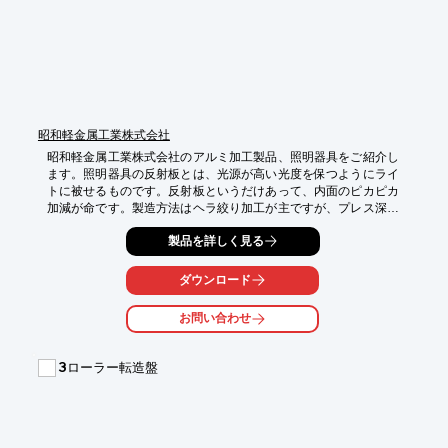
■ロール位置のNC制御による品質の均一化

■製品品質の向上

■Ｘ80　Ｎ80等　ハイグレード管の製造

■多種少ロット生産への高い順応性

※詳しくはPDFをダウンロードして頂くか、お気軽にお問い合わ
せ下さい。
昭和軽金属工業株式会社
昭和軽金属工業株式会社のアルミ加工製品、照明器具をご紹介し
ます。照明器具の反射板とは、光源が高い光度を保つようにライ
トに被せるものです。反射板というだけあって、内面のピカピカ
加減が命です。製造方法はヘラ絞り加工が主ですが、プレス深絞
り加工の製品もあります。照明器具関連の主な取り扱い実績とし
製品を詳しく見る
て、ダウンライト・シーリングライト・街路灯・庭園灯等、各種
照明器具本体及び関連部材や蛍光灯用アルミソケットカバー各種
等があります。

ダウンロード
詳しくはお問い合わせ、もしくはカタログをご覧ください。
お問い合わせ
3ローラー転造盤