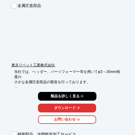
金属圧造部品
東京リベット工業株式会社
当社では、ヘッダー、パーツフォーマー等を用いてφ3～30mm程
度の

小さな金属圧造部品の製造を行っております。

各部門での時間毎の寸法管理と熟練工による高度な技術管理を基
製品を詳しく見る
に、

顧客が求める品質以上の、付加価値の高い製品をご提供。

ダウンロード
また、無駄の出ない成型方法と、無人での夜間稼働可能な設備を
軸に

お問い合わせ
絶対的なコスト低減に努めています。

【各部門】

精密部品 冷間鍛造加工サービス