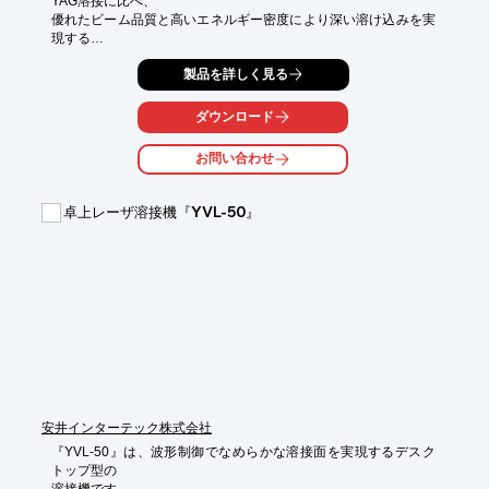
YAG溶接に比べ、

優れたビーム品質と高いエネルギー密度により深い溶け込みを実
現する

ファイバーレーザー溶接サービスをご提供しております。

製品を詳しく見る
特殊なレーザービーム形状により、適度な幅の溶接ビードが得ら
れ、

ダウンロード
溶接欠陥を抑制。

特に角部においては、広く丸みを帯びたR形状が得られます。

お問い合わせ
ご要望の際はお気軽にお問い合わせください。

卓上レーザ溶接機『YVL-50』
【特長】

■美観+強度を実現できる性能

■滑らかで美しい溶接ビード

■圧倒的なスピードにより短納期にも対応

※詳しくはPDFをダウンロードして頂くか、お問い合わせくださ
い。
安井インターテック株式会社
『YVL-50』は、波形制御でなめらかな溶接面を実現するデスク
トップ型の

溶接機です。
