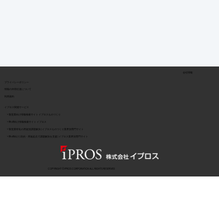
会社情報
​プライバシーポリシー
​情報の外部伝達について
利用規約
イプロス関連サービス
> 製造業向け情報検索サイト イプロスものづくり
> BtoB向け情報検索サイト イプロス
> 製造業特化の用途別課題解決 | イプロスものづくり業界別専門サイト
> BtoB向け | 目的・用途起点で課題解決を支援 | イプロス業界別専門サイト
COPYRIGHT © IPROS CORPORATION ALL RIGHTS RESERVED