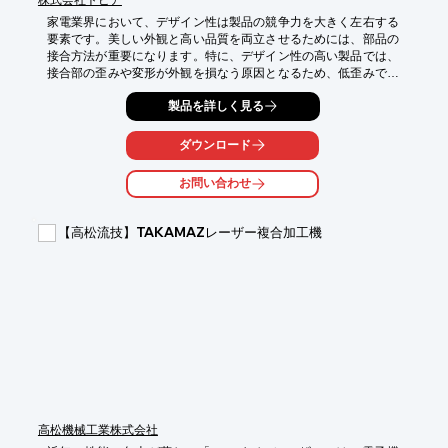
家電業界において、デザイン性は製品の競争力を大きく左右する
要素です。美しい外観と高い品質を両立させるためには、部品の
接合方法が重要になります。特に、デザイン性の高い製品では、
接合部の歪みや変形が外観を損なう原因となるため、低歪みで高
精度な接合技術が求められます。当社の各種電子溶接は、これら
製品を詳しく見る
の課題を解決し、製品のデザイン性を最大限に引き出すために貢
献します。

ダウンロード
【活用シーン】

*   薄型テレビのフレーム接合

お問い合わせ
*   スマートフォン筐体の接合

*   デザイン家電の金属部品接合

【高松流技】TAKAMAZレーザー複合加工機
【導入の効果】

*   接合部の歪みを最小限に抑え、美しい外観を実現

*   高精度な接合により、製品の品質と信頼性を向上

*   多様な金属材料の接合に対応し、デザインの自由度を向上
高松機械工業株式会社