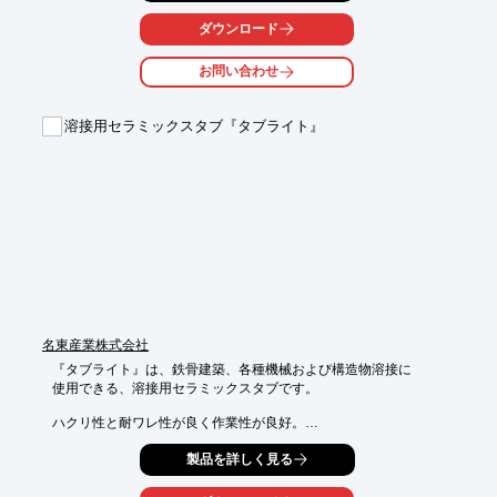
取り扱っております。ご要望の際はお気軽にお問い合わせくださ
い。

ダウンロード
【営業品目】

お問い合わせ
■建設機械の部品・医療用棚・エンジンカバー・配電BOXなど

※詳しくはPDFをダウンロードして頂くか、お気軽にお問い合わ
溶接用セラミックスタブ『タブライト』
せください。
名東産業株式会社
『タブライト』は、鉄骨建築、各種機械および構造物溶接に

使用できる、溶接用セラミックスタブです。

ハクリ性と耐ワレ性が良く作業性が良好。

美しい溶接ビード外観が得られます。

製品を詳しく見る
永年の経験と実績をもって豊富な品質とサイズ(22形42種)を揃
え、
