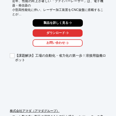
近年、性能の向上が著しい「ファイバーレーザー」は、電子機
器・発信器の

小型高性能化に伴い、レーザー加工装置をCNC旋盤に搭載するこ
とが

可能になりました。

製品を詳しく見る
当資料では、注目を集めるレーザー複合加工機についてご紹介し
ます。

ダウンロード
ぜひ、ご一読ください。

お問い合わせ
【掲載内容】

■レーザー加工装置搭載機への挑戦

【課題解決】工場の自動化・省力化の第一歩！溶接用協働ロ
■レーザー加工のメリットとデメリット

ボット
■レーザー加工装置搭載機における今後の可能性

※詳しくはPDF資料をご覧いただくか、お気軽にお問い合わせ下
さい。
株式会社アマダ（アマダグループ）