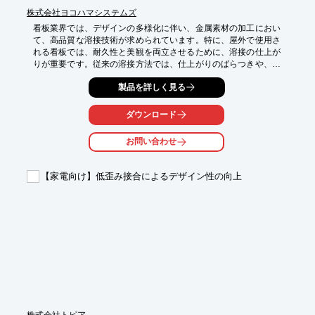
株式会社ヨコハマシステムズ
看板業界では、デザインの多様化に伴い、金属素材の加工におい
て、高品質な溶接技術が求められています。特に、屋外で使用さ
れる看板では、耐久性と美観を両立させるために、溶接の仕上が
りが重要です。従来の溶接方法では、仕上がりのばらつきや、作
業効率の悪さが課題となることがあります。HSGハンディ式ファ
製品を詳しく見る
イバーレーザー溶接機FMW-V2.0は、これらの課題を解決し、高
品質な看板製作を可能にします。

ダウンロード
【活用シーン】

・金属看板の装飾溶接

お問い合わせ
・ステンレス看板の製作

・アルミ看板の補修

・ネオンサインの固定

【家電向け】低歪み接合によるデザイン性の向上
【導入の効果】

・高品質な溶接による美しい仕上がり

・スピーディーな溶接による作業効率の向上

・ダブルワイヤー送給装置による多様な素材への対応

・レーザークリーナー、簡易レーザーカッターとしての活用
株式会社トピア