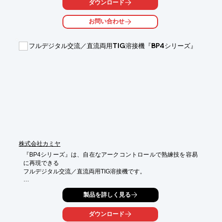
ダウンロード
また、新規形状も迅速に対応可能です。

お問い合わせ
【特長】

■小箱単位での販売で大変便利

■全て国産品

フルデジタル交流／直流両用TIG溶接機『BP4シリーズ』
■品質管理を徹底して製造し、ロット番号も記載

■新規形状も迅速に対応可能

■タブホルダー(3種類、10本入り)もご用命ください

※詳しくはお気軽にお問い合わせ下さい。
株式会社カミヤ
『BP4シリーズ』は、自在なアークコントロールで熟練技を容易
に再現できる

フルデジタル交流／直流両用TIG溶接機です。

容易な熱コントロール400Hz施工により、融合を早め、スピード
製品を詳しく見る
アップが可能。

板厚違いや円周溶接のコントロールが容易になります。

ダウンロード
また、出力周波数を上げる程ビードがなめらかで光沢があり、溶