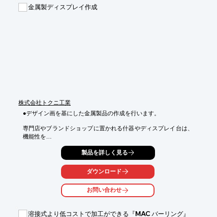
かつ豊富なライブラリーで処理することが可能。また、溶接後の
金属製ディスプレイ作成
外観検査でも

大きな力を発揮します。

【特長】

■光ファイバーによる自在な設備配置や非接触加工が可能

■最大700PPSの高速・多彩かつハイクオリティーな溶接ソリュー
ション

※詳しくはPDF資料をご覧いただくか、お気軽にお問い合わせく
ださい。
株式会社トクニ工業
●デザイン画を基にした金属製品の作成を行います。

専門店やブランドショップに置かれる什器やディスプレイ台は、
機能性を

損ねずイメージに沿ったデアイン性に優れた作りが必要とされま
製品を詳しく見る
す。

デザインを起こした人の想いをどれだけ製品に反映できるかが
ダウンロード
「翻訳力」。

トクニ工業の長所はまさに翻訳力です。

お問い合わせ
製造現場のノウハウを持ったスタッフが顔と顔をつき合わせてミ
ーティングを

溶接式より低コストで加工ができる『MAC バーリング』
行い、製造に携わります。
