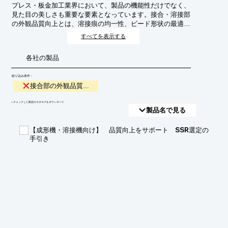
プレス・板金加工業界において、製品の機能性だけでなく、
見た目の美しさも重要な要素となっています。接合・溶接部
の外観品質向上とは、溶接痕の均一性、ビード形状の最適
化、スパッタの低減、焼け色の抑制などを実現し、製品の付
すべてを表示する
加価値を高めることを目的としています。これにより、顧客
満足度の向上やブランドイメージの強化に繋がります。
各社の製品
絞り込み条件：
接合部の外観品質...
​▼チェックした製品のカタログをダウンロード
製品名で見る
【成形機・溶接機向け】 品質向上をサポート SSR選定の
手引き