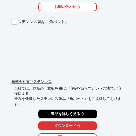
込みも

お問い合わせ
安定します。さらに入熱が最小限ですみ、光沢を保つことが可能
になります。

ステンレス製品『角ポット』
【特長】

■複雑な操作は不要

■おき棒ですみ肉溶接が可能

■容易な熱コントロール400Hz施工

■なめらかで光沢のある溶接ビードが得られる

■フィラーワイヤの挿入が容易にできる

※詳しくはPDF資料をご覧いただくか、お気軽にお問い合わせく
ださい。
株式会社東亜ステンレス
当社では、側板の一枚板を曲げ、溶接を減らすという方法で、溶
接による

歪みを低減したステンレス製品『角ポット』をご提供しておりま
す。

切断時に各部品の面精度を出すことに心がける一方、突き当て部
製品を詳しく見る
の溶接には

R平面のコーナー部から10mmほどずらして部材接合を行うな
ダウンロード
ど、工夫を

凝らした製品です。まずはお気軽にお問合せください。
