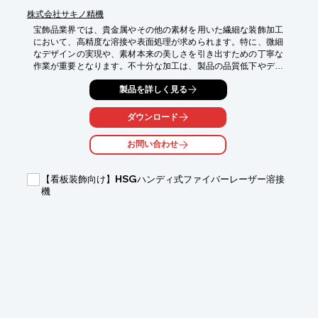
株式会社サキノ精機
宝飾品業界では、貴金属やその他の素材を用いた繊細な装飾加工
において、高精度な溶接や表面処理が求められます。特に、微細
なデザインの実現や、素材本来の美しさを引き出すための丁寧な
作業が重要となります。不十分な加工は、製品の品質低下やデザ
インの損ないにつながる可能性があります。HGTECH多機能レー
製品を詳しく見る
ザー溶接機は、精密な金属溶接に加え、表面のサビ取りや洗浄に
も対応し、宝飾品の細やかな加工ニーズに応えます。

ダウンロード
【活用シーン】

・貴金属の微細な溶接

お問い合わせ
・装飾パーツの接合

・表面のクリーニングや仕上げ

・古い装飾品の修復

【看板装飾向け】HSGハンディ式ファイバーレーザー溶接
機
【導入の効果】

・高精度な溶接による美しい仕上がり

・多様な加工に対応できる汎用性

・作業効率の向上

・繊細な素材への対応