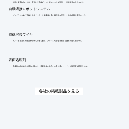
精密な電流制御により、安定した溶接ビードと低スパッタを実現し、外観品質を向上させる。
自動溶接ロボットシステム
プログラムされた正確な動作で、均一な溶接痕と高い再現性を実現し、外観品質を安定させる。
特殊溶接ワイヤ
スパッタ発生を大幅に抑制する特性を持ち、クリーンな溶接作業と良好な外観を実現する。
表面処理剤
溶接後の焼け色を効果的に除去し、母材本来の色合いを取り戻すことで、外観品質を回復させる。
各社の掲載製品を見る