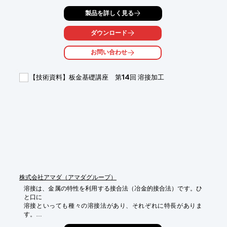
S45Cの溶接では、赤外線温度計で予熱管理をおこない加工し、

製品を詳しく見る
独自の溶接治具を使いきれいなビード外観をつくります。

また、パイプ、フランジなどの円筒製品は、ポジショナーを使い

ダウンロード
溶接いたします。まずはお気軽にお問合せください。

お問い合わせ
【特長】

■SS400の薄板から厚板までのMAG溶接が可能

■多層盛り、余盛り、溶接割れの補修なども対応可能

【技術資料】板金基礎講座 第14回 溶接加工
※詳細については、お気軽にお問合せください。
株式会社アマダ（アマダグループ）
溶接は、金属の特性を利用する接合法（冶金的接合法）です。ひ
と口に

溶接といっても種々の溶接法があり、それぞれに特長がありま
す。
