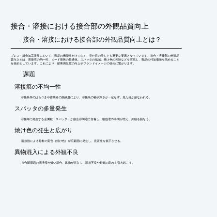
■小型・軽量の新型トーチで作業性・操作性が向上

■溶け込み形状が変えられる

■省エネと容易な設置性

接合・溶接における接合部の外観品質向上
※詳細は資料請求して頂くかダウンロードからPDFデータをご覧
接合・溶接における接合部の外観品質向上とは？
下さい。

※溶接サンプルをご希望の方はお問い合わせください。​

プレス・板金加工業界において、製品の機能性だけでなく、見た目の美しさも重要な要素となっています。接合・溶接部の外観品
※ショールームへのご来社・出張デモ・オンラインデモが可能で
質向上とは、溶接痕の均一性、ビード形状の最適化、スパッタの低減、焼け色の抑制などを実現し、製品の付加価値を高めること
を目的としています。これにより、顧客満足度の向上やブランドイメージの強化に繋がります。
す。​

​課題
　ご希望の方は、お気軽にお問い合わせください。​
溶接痕の不均一性
溶接条件のばらつきや作業者の熟練度により、溶接痕の幅や深さが一定せず、見た目が損なわれる。
スパッタの多量発生
溶接時に発生する金属粒（スパッタ）が接合部周辺に付着し、後処理の手間が増え、外観を損なう。
焼け色の発生と広がり
溶接熱による母材の変色（焼け色）が広範囲に発生し、意匠性を低下させる。
異物混入による外観不良
接合部周辺の清浄度が低い場合、異物が混入し、溶接不良や外観の乱れを引き起こす。