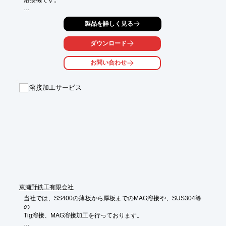
金属に応じレーザの波形を選択可能。適した波形を選択すること
製品を詳しく見る
で

レーザ跡がなめらかになり、クオリティの高い加工が可能となり
ます。

ダウンロード
また、溶接条件を簡単に選択、パターン登録することができま
お問い合わせ
す。

パターン呼び出しで、めんどうな設定作業なく、適した溶接条件
で

溶接加工サービス
ワークを進めることができ、作業効率のアップが図れます。

【特長】

■コンパクト

■ハイパワー

■速い

■ハイクオリティ

■波形制御でなめらかな溶接面

※詳しくはPDF資料をご覧いただくか、お気軽にお問い合わせく
ださい。
東瀬野鉄工有限会社
当社では、SS400の薄板から厚板までのMAG溶接や、SUS304等
の

Tig溶接、MAG溶接加工を行っております。
