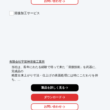
お問い合わせ
【特長】

■溶接箇所を極力減らし、ポット本体の部品数は4点構成

溶接加工サービス
　(首部、肩部、胴部、低部)

■首部から胴部へと流麗フォルムが作り出されている

■上蓋を取れば、手を中に入れてきれいに洗浄することが可能

※詳しくはPDFをダウンロードしていただくか、お気軽にお問い
合わせください。
有限会社宇賀神溶接工業所
当社は、長年にわたる経験で培って来た「溶接技術」を武器に、
完成品の

精度出来上がり寸法・仕上げの表面処理には特にこだわりを持
ち、

受注生産をメインで行っております。

製品を詳しく見る
企業様から個人のお客様まで、ラフスケッチをいただければ、当
社で

ダウンロード
設計・製図いたします。

お問い合わせ
お客様からご依頼いただきましてから、お見積もり・切断・板