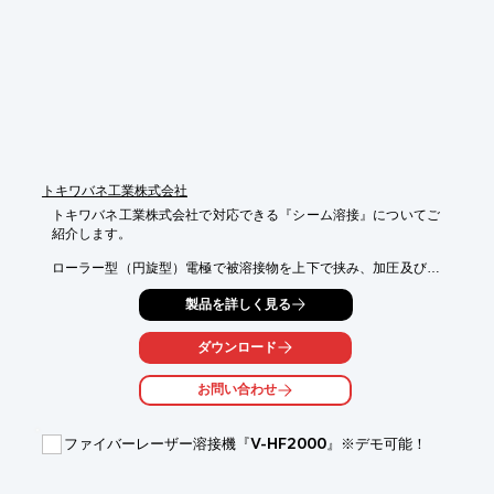
トキワバネ工業株式会社
トキワバネ工業株式会社で対応できる『シーム溶接』についてご
紹介します。

ローラー型（円旋型）電極で被溶接物を上下で挟み、加圧及び通
電したまま

製品を詳しく見る
回転させて接合。長い被溶接物を連続して溶接したいときに好適
です。

ダウンロード
線状に溶接することができるので、気密が必要な部分の封止溶接
などに

お問い合わせ
用いられています。

【特長】

ファイバーレーザー溶接機『V-HF2000』※デモ可能！
■気密が必要な部分に適している

■継手が線状なので破断がない

■非常に薄い板厚でも溶接できる
