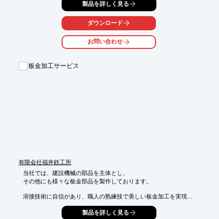
当資料では"融接"や"圧接"などといった「溶接法の分類」をはじ
製品を詳しく見る
め、

「各種溶接法」などをご紹介。

ダウンロード
ぜひ、ダウンロードしてご覧ください。

お問い合わせ
【掲載内容】

■溶接法の分類

板金加工サービス
・融接

・圧接

・ろう接

■各種溶接法

・スポット溶接

・TIG溶接（Tungsten Inert Gas Arc溶接）

※詳しくはPDF資料をご覧いただくか、お気軽にお問い合わせ下
さい。
有限会社福井鉄工所
当社では、建設機械の部品を主体とし、

その他にも様々な板金部品を製作しております。

溶接技術に自信があり、職人の熟練技で美しい板金加工を実現。

またその他、トランスカバー・キュービクル・キャビンから試作
製品を詳しく見る
までを
