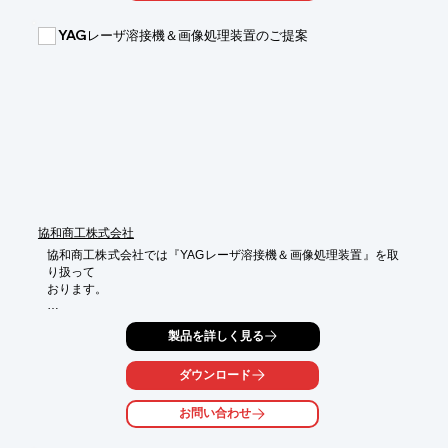
金・機械加工、

溶接・表面処理までワンストップで納品いたします。

YAGレーザ溶接機＆画像処理装置のご提案
【当社の特長】

■受注生産を承ります

■溶接のみの加工を承ります

■ハンドバイクを作っています

※詳しくはPDFをダウンロードしていただくか、お気軽にお問い
合わせください。
協和商工株式会社
協和商工株式会社では『YAGレーザ溶接機＆画像処理装置』を取
り扱って

おります。

「YAGレーザ溶接機」は、光ファイバーによる自在な設備配置や
製品を詳しく見る
非接触加工に

加え、最大700PPSの高速・多彩かつハイクオリティーな溶接ソ
リューションで

ダウンロード
お応えすることが出来ます。

お問い合わせ
また「画像処理装置」は、ワークに有りがちな傾き、一部の隠れ
等を高度
