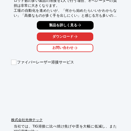
ロット数の多い製品の溶接を1人で行う場合、オペレーターの負
担は非常に大きくなります。

工場の自動化を進めたいが、「何から始めたらいいかわからな
い」「高価なものが多く手を出しにくい」と感じる方も多いので
はないでしょうか。

製品を詳しく見る
「CR-Wシリーズ」は、アマダのハンディファイバーレーザ溶接
機「FLW-1500MTS」と組み合わせて使用できる協働ロボットで
ダウンロード
す。状況に応じて人とロボットの使い分けを柔軟に行うことがで
きます。

お問い合わせ
〇 協働ロボットのメリット

・長時間作業が可能

ファイバーレーザー溶接サービス
・溶接長の長い製品も、作業者によらず高品位な加工を実現

・ダイレクトティーチングで簡単プログラム作成

・作業効率UP

※詳しくはPDF資料をご覧いただくか、お気軽にお問い合わせ下
さい。
株式会社光伸テック
当社では、TIG溶接に比べ焼け焦げや歪を大幅に低減し、また