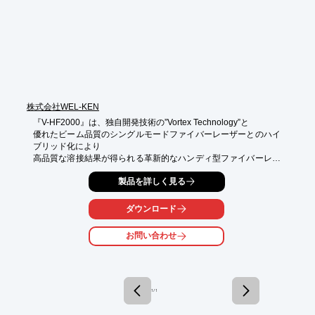
■作業時間はスポット溶接より短い

■接合面が綺麗に仕上がる

※詳しくはPDF資料をご覧いただくか、お気軽にお問い合わせ下
さい。
株式会社WEL-KEN
『V-HF2000』は、独自開発技術の”Vortex Technology”と

優れたビーム品質のシングルモードファイバーレーザーとのハイ
ブリッド化により

高品質な溶接結果が得られる革新的なハンディ型ファイバーレー
ザー溶接機です。

製品を詳しく見る
従来のレーザー溶接機に比べ美しく滑らかな溶接ビードが得られ
ます。

ダウンロード
▼当社独自開発技術の“Vortex Technology”とは

レーザービームを旋回させることで、照射エリアが拡大し

お問い合わせ
従来のレーザー溶接機の弱点であった「溶接継手のギャップ」や
「材料精度」、

「作業精度」の大幅アップを実現させる技術です。

【特長】

1 / 1
■優美で滑らかな溶接ビード

■継手ギャップの許容度のアップ・溶加による容易な肉盛り溶接
