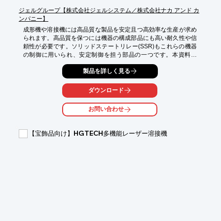
ジェルグループ【株式会社ジェルシステム／株式会社ナカ アンド カ
ンパニー】
成形機や溶接機には高品質な製品を安定且つ高効率な生産が求め
られます。高品質を保つには機器の構成部品にも高い耐久性や信
頼性が必要です。ソリッドステートリレー(SSR)もこれらの機器
の制御に用いられ、安定制御を担う部品の一つです。本資料で
は、SSRの基礎知識から選定のポイントまでを分かりやすく解説
製品を詳しく見る
し、顧客分析を支えるためのSSR選定をサポートします。

【活用シーン】

ダウンロード
*   射出成形機

*   押出成形機

お問い合わせ
*   溶接機

【導入の効果】

【宝飾品向け】HGTECH多機能レーザー溶接機
*   高精度な温度管理

*   機器の長寿命化