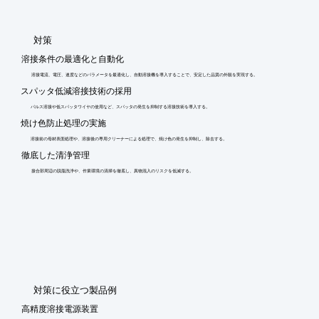
​対策
溶接条件の最適化と自動化
溶接電流、電圧、速度などのパラメータを最適化し、自動溶接機を導入することで、安定した品質の外観を実現する。
スパッタ低減溶接技術の採用
パルス溶接や低スパッタワイヤの使用など、スパッタの発生を抑制する溶接技術を導入する。
焼け色防止処理の実施
溶接前の母材表面処理や、溶接後の専用クリーナーによる処理で、焼け色の発生を抑制し、除去する。
徹底した清浄管理
接合部周辺の脱脂洗浄や、作業環境の清掃を徹底し、異物混入のリスクを低減する。
​対策に役立つ製品例
高精度溶接電源装置