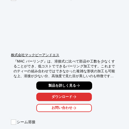
加えて、平面の金属板が・切る・曲げる・溶接・表面処理・組
立、

様々な工程を経て完成品になります。

◆詳細は『ダウンロード』よりご確認ください。
株式会社マックピーアンドエス
『MAC バーリング』は、溶接式に比べて部品や工数を少なくす
ることができ、低コストでできるバーリング加工です。これまで
のティーの組み合わせではできなかった複雑な形状の加工も可能
な上、溶接が少ない分、高強度で見た目が美しいのも特徴です。

ユニット配管など、混み入った配管時にも、コンパクトに収める
製品を詳しく見る
ことが可能です。

【『MAC バーリング』の特徴】

ダウンロード
■規格品ティーよりコストを削減

■パイプにかかる溶接加工時の入熱が低く、歪みを低減

お問い合わせ
■枝部をフライス加工することで、角度調整や溶接が容易

※詳しくはカタログをダウンロード、もしくはお問い合わせくだ
シーム溶接
さい。