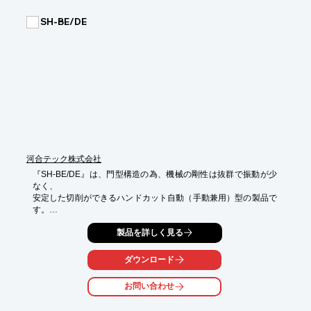
SH-BE/DE
河合テック株式会社
『SH-BE/DE』は、門型構造の為、機械の剛性は抜群で振動が少
なく、

安定した切削ができるハンドカット自動（手動兼用）型の製品で
す。

本体、ベットが一体構造の為、特別な基礎工事は不要。

製品を詳しく見る
送りモーターのスライド（ワンタッチレバー）方式により、「手
ダウンロード
動」

「自動」の選択ができ、用途に応じた切削ができます。

お問い合わせ
【特長】

■ハンドカット自動（手動兼用）型
