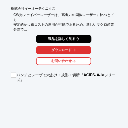
株式会社イーオーテクニクス
CW光ファイバーレーザーは、高出力の固体レーザーに比べとて
も

安定的かつ低コストの運用が可能であるため、新しいマクロ産業
分野で

注目されているレーザーです。

製品を詳しく見る
光ファイバーの伝送の長さに応じて、遠くの資材を簡単に加工で
きる

ダウンロード
利点があります。

お問い合わせ
【特長】

■安定的かつ低コストの運用が可能

■出力に応じて、様々な厚さの金属切断と溶接が可能

パンチとレーザで穴あけ・成形・切断『ACIES-AJeシリー
■優れたレーザービーム品質

ズ』
■優れた加工性

■遠くの資材を簡単に加工可能

※詳しくはPDFをダウンロードして頂くか、お気軽にお問い合わ
せ下さい。