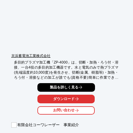
■SUPER TURBO-Xシリーズ

■SUPER TURBO-X 1212

■SUPER TURBO-X CHAMPIONシリーズ

※詳しくはPDFをダウンロードしていただくか、お気軽にお問い
合わせください。
京浜蓄電池工業株式会社
多目的プラズマ加工機「ZP-4000」は、切断・加熱・ろう付・溶
接、一台4役の多目的加工機器です。水と電気のみで熱プラズマ
(先端温度約10,000度)を発生させ、切断(金属、樹脂等)・加熱・
ろう付・溶接などの加工が誰でも(資格不要)簡単に作業できま
す。

製品を詳しく見る
【特長】

■携帯型

ダウンロード
■カンタン操作

■資格不要

お問い合わせ
■環境に配慮

■多様な素材を加工

有限会社コーワレーザー 事業紹介
公開用サーバへの更新作業により内容が反映されるのは、2016年
10月13日（木）以降の予定です。
