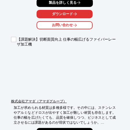
製品を詳しく見る
ト加工

を実現。鉄・ステンレス・アルミ・アクリルなどの材質の加工が
可能。

ダウンロード
その他、精密板金・製缶加工・試作品製作や機械加工、プレス金
お問い合わせ
型設計

製作・プレス加工、デザイン・企画品製作も取り扱っています。

【課題解決】切断面質向上 仕事の幅広げるファイバーレー
【特長】

ザ加工機
■作図作業で3D-CADを使用し、「できあがり」を確認可能

■切断加工の大半をレーザーカット

■溶接工程を減らし、曲げ加工を多く用いる

■「10万種類」以上の製品を手掛けた実績・ノウハウ

■納期厳守

※詳しくはPDFをダウンロードしていただくか、お気軽にお問い
合わせください
株式会社アマダ（アマダグループ）
加工が求められる材質は多種多様です。その中には、ステンレス
やアルミなどドロスが出やすく加工が難しい材質も存在します。
仕事の幅を広げたくても、品質を確保しつつ、ビジネスとして成
立させるには課題があるのが現状ではないでしょうか。
