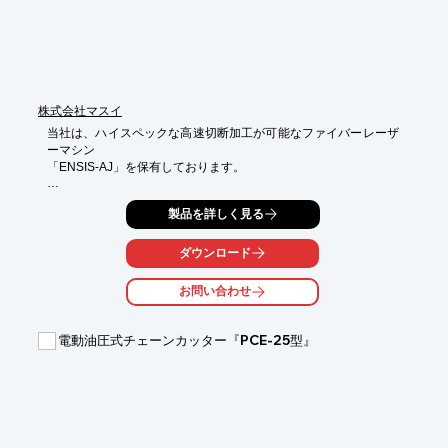
■ワーク浮上ボールベアリングにより、1トンのアルミ板の場合、
わずか30kgfの力で360°自在に移動させることが可能。

■刃物両側クランプでワークを固定しビビリの無い、安全安定し
た切断の実現

■鋸刃追従テレスコピック式丸ノコカバーで切粉を効率よく吸引

■バックゲージは0.01mm単位測定により正確な寸法精度を実現
株式会社マスイ
当社は、ハイスペックな高速切断加工が可能なファイバーレーザ
ーマシン

「ENSIS-AJ」を保有しております。

最大の板厚の切断範囲として鉄25mm・ステンレス25mm・アル
製品を詳しく見る
ミ25mm・

銅・真鍮なども切断可能なため、マスイの技術により「精密板
金」や

ダウンロード
「製缶」「特殊金属加工」などに対応します。

お問い合わせ
【製造部門】

■精密板金

■製缶

電動油圧式チェーンカッター『PCE-25型』
■ファイバーレーザー加工

■特殊金属加工

※詳しくはPDF資料をご覧いただくか、お気軽にお問い合わせ下
さい。