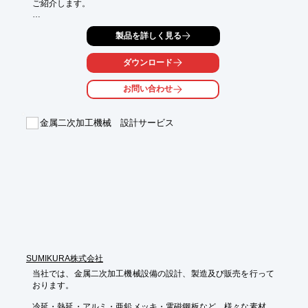
ご紹介します。

板厚1mm以下の薄板なら、微細スリット加工など今までワイヤ放
製品を詳しく見る
電加工機で細線を

使い再現していましたが、当加工機のファイバレーザ加工を使え
ば短時間で再現可能。

ダウンロード
また、リニアサーボモータ制御されているので高速・高精度加工
お問い合わせ
できます。

【特長】

金属二次加工機械 設計サービス
■銅や真鍮、アルミ等の非鉄金属が加工可能

■新しいビジネスの試作加工にも対応

■リニアサーボモータ制御されている

■写真よりデータを抽出しファイバレーザーで加工が可能

■写真の細かな描写もファイバレーザの高速・高精度加工で再現
できる

※詳しくはPDF資料をご覧いただくか、お気軽にお問い合わせ下
さい。
SUMIKURA株式会社
当社では、金属二次加工機械設備の設計、製造及び販売を行って
おります。

冷延・熱延・アルミ・亜鉛メッキ・電磁鋼板など、様々な素材料