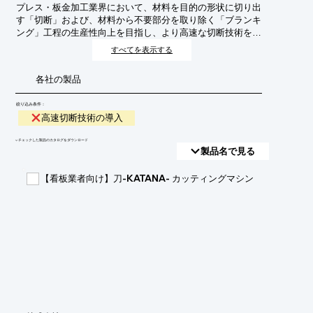
プレス・板金加工業界において、材料を目的の形状に切り出
す「切断」および、材料から不要部分を取り除く「ブランキ
ング」工程の生産性向上を目指し、より高速な切断技術を導
入することです。これにより、加工時間の短縮、生産能力の
すべてを表示する
向上、コスト削減、そして製品品質の安定化が期待されま
す。
各社の製品
絞り込み条件：
高速切断技術の導入
​▼チェックした製品のカタログをダウンロード
製品名で見る
【看板業者向け】刀-KATANA- カッティングマシン