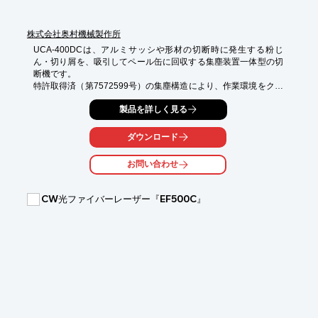
■プレス

※詳しくはPDF資料をご覧いただくか、お気軽にお問い合わせ下
株式会社奥村機械製作所
さい。
UCA-400DCは、アルミサッシや形材の切断時に発生する粉じ
ん・切り屑を、吸引してペール缶に回収する集塵装置一体型の切
断機です。

特許取得済（第7572599号）の集塵構造により、作業環境をクリ
ーンに保ち、周囲の機器や作業者への影響を最小限に抑えます。

製品を詳しく見る
従来の据置型集塵機が不要になり、設置面積を大幅削減。

省スペースと高精度加工を両立し、工場の安全・快適・高効率な
アルミ加工を実現します。

ダウンロード
お問い合わせ
✅特徴

・効率的な集塵　：最大20Lの切粉回収を実現。ペール缶仕様で
CW光ファイバーレーザー『EF500C』
取り扱いが簡単。

・省エネ設計　　：小型集塵ファン（0.2kW）で電力コストを大
幅削減。

・自動運転機能　：刃物回転と連動してファンが動作。付け忘れ
の心配なし。

・高い吸引効率　：サイクロン効果で吸引力が持続。フィルタ不
要でメンテ負担も軽減。

・簡単な切粉処理：手を汚さずワンタッチで処理可能。

・安全性の向上　：丸鋸をカバーで保護し、作業時の安全性を確
保。