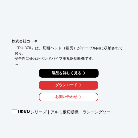
株式会社コーキ
『PU-370』は、切断ヘッド（鋸刃）がテーブル内に収納されて
おり、

安全性に優れたベンドパイプ用丸鋸切断機です。

テーブル上は自由に使用でき、既存の治具やクランプ装置の使用
製品を詳しく見る
が可能。

また、シーケンサを標準装備しております。

ダウンロード
【仕様（一部抜粋）】

■切断能力：〇100mm

お問い合わせ
■使用鋸刃：Φ370メタルソー

■鋸刃モータ：2.2kw・4P

■鋸刃回転数：43rev/min（60Hz）

URKMシリーズ｜アルミ板切断機 ランニングソー
■鋸刃上下：エアハイドロ方式　など

※詳しくはPDFをダウンロードして頂くか、お気軽にお問い合わ
せ下さい。