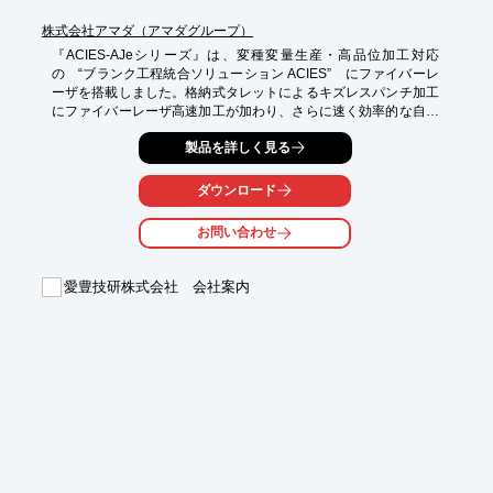
株式会社アマダ（アマダグループ）
『ACIES-AJeシリーズ』は、変種変量生産・高品位加工対応
の　“ブランク工程統合ソリューション ACIES”　にファイバーレ
ーザを搭載しました。格納式タレットによるキズレスパンチ加工
にファイバーレーザ高速加工が加わり、さらに速く効率的な自動
運転を実現した複合マシンです。

製品を詳しく見る
クリーンカットにおける薄板加工領域での、高速加工・ランニン
グコストの低減が可能。

ダウンロード
また、レーザY軸移動でレーザ加工時の材料移動はX軸のみで、そ
お問い合わせ
れをテーブルキャビンとシャッターで囲むことにより、

レーザ光の漏れをシャットアウトします。

愛豊技研株式会社 会社案内
【特長】

■ファイバレーザ搭載により、省エネ・高速加工を実現

■高品質・高速加工

■自動金型段取りで機械停止時間を最小化

■さらなる長時間稼働をサポートする新機能（オプション）