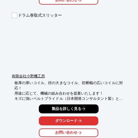
お問い合わせ
【特長】

■プラネタリー方式の精密高速切断機

■精密クロスローラー軸受の採用

ドラム巻取式スリッター
■バリの発生も極めて少ない

■刃物回転および送り速度が無断変則で変更可能

■ワークの肉厚や材質の変更に容易に対応

※詳しくはPDF資料をご覧いただくか、お気軽にお問い合わせ下
さい。
有限会社小野機工所
板厚の厚いコイル、径の大きなコイル、切断幅の広いコイルに対
応！

用途に応じて、機械の組み合わせを提案いたします！

キズに強いベルトブライドル（日本開発コンサルタント製）と組
み合わせできます！
製品を詳しく見る
ダウンロード
お問い合わせ