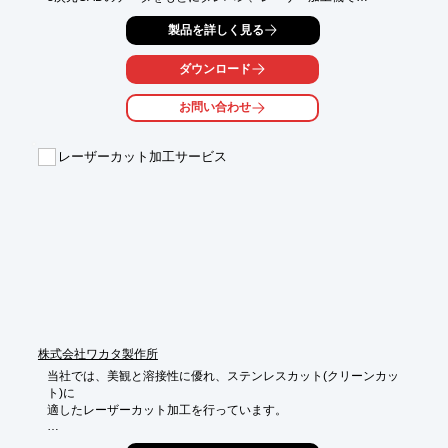
鉄の板厚0.3～22mmやステンレスの板厚0.3～12mmの加工がで
製品を詳しく見る
き

Tig溶接と半自動溶接で板厚0.8mmから製品化していきます。

ダウンロード
【事業内容】

■精密板金加工

お問い合わせ
■タレパン加工

■レーザー加工

■溶接加工

レーザーカット加工サービス
■ベース2次元CAD/CAMプログラム

■3次元ソリッド板金CADプログラム

※詳しくはPDFをダウンロードして頂くか、お気軽にお問い合わ
せ下さい。
株式会社ワカタ製作所
当社では、美観と溶接性に優れ、ステンレスカット(クリーンカッ
ト)に

適したレーザーカット加工を行っています。

4KW出力レーザーを導入により高品質なステンレスレーザーカッ