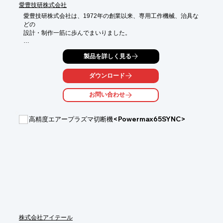
愛豊技研株式会社
愛豊技研株式会社は、1972年の創業以来、専用工作機械、治具な
どの

設計・制作一筋に歩んでまいりました。 

一流メーカーから寄せられる様々なニーズには、一件不可能と思
製品を詳しく見る
われる難題が

数多く含まれています。

しかし、こんな時こそ私たちのチャレンジ精神がフツフツと

ダウンロード
湧き上がってくる時なのです。

お問い合わせ
メンバーひとり一人が持つノウハウを有機的に結びつけ、的確な
機能を持った

カタチにしてまいります。

高精度エアープラズマ切断機<Powermax65SYNC>
【事業内容】

■塑性関連設備

■自動組立関連設備

■溶接関連設備

■木工関連設備

■各種金型

※詳しくはPDF資料をご覧いただくか、お気軽にお問い合わせ下
さい。
株式会社アイテール