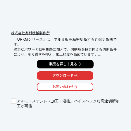
株式会社奥村機械製作所
『URKMシリーズ』は、アルミ板を精密切断する丸鋸切断機で
す。

強力なパワーと効率集塵に加えて、切削熱を極力抑える切断条件
により、削り過ぎを抑え、加工精度を高めています。

アルミ厚板切断に最適な鋸刃を選定し、切断時間の短縮を可能に
製品を詳しく見る
しました。

ダウンロード
参考切断速度　Ａ5052　厚み70ｍｍ：Ｆ＝2500ｍｍ/min

単一位置決め切断（ABS）と単一自動送り（INC)切断の2切断モ
お問い合わせ
ードにより、効率のよい切断作業が行えます。

アルミ・ステンレス加工・溶接。ハイスペックな高速切断加
また、見やすく操作が簡単な液晶タッチパネル操作方式を採用し
工が可能！
ています。

【特長】

■ボックスモーション（刃物沈降後刃物後退）により、刃物沈降
後、クランプが開放する為、作業者の待ち時間が短縮します。
