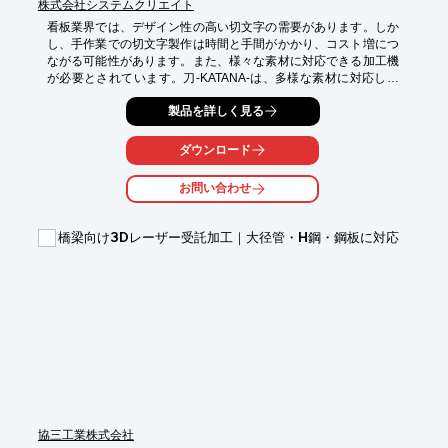
株式会社システムクリエイト
看板業界では、デザイン性の高い切文字の需要があります。しか
し、手作業での切文字製作は時間と手間がかかり、コスト増につ
ながる可能性があります。また、様々な素材に対応できる加工機
が必要とされています。刀-KATANA-は、多様な素材に対応し、
高品質な切文字を効率的に製作することで、これらの課題を解決
製品を詳しく見る
します。

【活用シーン】

ダウンロード
・アクリル、アルミ複合板、塩ビシートなどを使用した看板製作

・店舗のサイン、ディスプレイ

お問い合わせ
・イベント用看板

【導入の効果】

橋梁向け3Dレーザー受託加工｜大径管・H鋼・鋼板に対応
・作業時間の短縮

・コスト削減

・高品質な仕上がり

・多様な素材への対応
協三工業株式会社