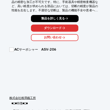
品の精密な加工が不可欠です。特に、手術器具や精密検査機器な
ど、高い精度が求められる部品においては、切断の精度が製品の
性能を左右します。不適切な切断は、製品の機能不全や患者への
リスクにつながる可能性があります。高速パイプ切断機『R1』
製品を詳しく見る
は、フォローサポート機能により、パイプの回転切断時にも高い
精度を維持し、医療機器製造における品質向上に貢献します。

ダウンロード
【活用シーン】

・手術器具の製造

お問い合わせ
・精密検査機器部品の製造

・医療用チューブの切断

ACサーボシャー ASV-206
【導入の効果】

・高精度な切断による製品品質の向上

・端材の削減によるコスト削減

・ローディング時間の短縮による生産性向上
株式会社相澤鐡工所
■□■特徴■□■
