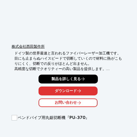
詳しくはお問い合わせ、もしくはカタログをご覧ください。
株式会社西田製作所
ドイツ製の世界最速と言われるファイバーレーザー加工機です。

目にも止まらぬハイスピードで切断していくので材料に熱がこも
りにくく、切断での反りがほとんど出ません。

高精度な切断でクオリティーの高い製品を提供します。

またTig溶接で対応できない超薄板の溶接をするためにファイバ
製品を詳しく見る
ー溶接機も搭載しております。

ダウンロード
※詳しくはPDFをダウンロードして頂くか、お気軽にお問い合わ
せ下さい。
お問い合わせ
ベンドパイプ用丸鋸切断機『PU-370』