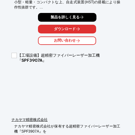
小型・軽量・コンパクトな上、自走式装置(HST)の搭載により操
作性抜群です。

目地等1本ライン切り仕様の「DLC-1」や、3本ライン・36mm幅
製品を詳しく見る
切り仕様の

「DLC-3」、DLC-3とDLC-1兼用機の「DLC-5」をご用意してお
ダウンロード
ります。

お問い合わせ
【特長】

■小型・軽量・コンパクト

■自走式装置(HST)の搭載

【工場設備】超精密ファイバーレーザー加工機
■操作性抜群

『SPF3907A』
※詳しくはPDF資料をご覧いただくか、お気軽にお問い合わせ下
さい。
ナカヤマ精密株式会社
ナカヤマ精密株式会社が保有する超精密ファイバーレーザー加工
機『SPF3907A』を
