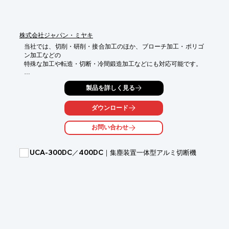
株式会社ジャパン・ミヤキ
当社では、切削・研削・接合加工のほか、ブローチ加工・ポリゴ
ン加工などの

特殊な加工や転造・切断・冷間鍛造加工などにも対応可能です。

「転造」は、強い力（油圧）により加工品を変形させる塑性加工
製品を詳しく見る
で、

転造ダイスをねじやセレーション・スプラインに成形しその形状
を

ダウンロード
加工品に押し当て転写することが出来ます。

お問い合わせ
また、「プレス」では、上型と下型、雄型と雌型等の特定な成形
型を利用し

押圧加工することで材料を変形または成形加工します。加工時間
UCA-300DC／400DC｜集塵装置一体型アルミ切断機
が短く、

材料ロスが少なく、安定した精度の量産に最適です。

【その他加工】

■転造

■ブローチ加工

■切断

■冷間鍛造

■ポリゴン加工
