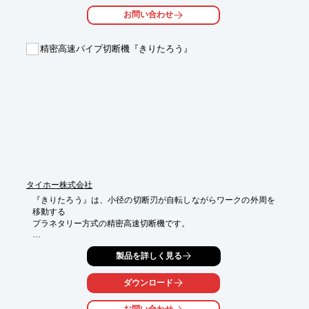
に

お問い合わせ
様々な製品に対応したシルク印刷も取り扱っています。

【板金関連設備】

精密高速パイプ切断機『きりたろう』
■レーザーマシンLC1212αIVNT

■ターレットパンチプレス MOTORUM2044 52連

■ターレットパンチプレス αS10MH126 16連

■ターレットパンチプレス PαS10 MXV-105 III 22連

■セットプレス PαMH54 III

■バリ取り機 BTT-600RL　など

※詳しくはPDFをダウンロードしていただくか、お気軽にお問い
合わせください。
タイホー株式会社
『きりたろう』は、小径の切断刃が自転しながらワークの外周を
移動する

プラネタリー方式の精密高速切断機です。

精密クロスローラー軸受の採用と小径刃による切断のため、

製品を詳しく見る
刃の直角度が正確に保たれ、ぶれのない切断が実現できます。

端面直角度は、100Aパイプで0.05mm程度得られ、

ダウンロード
切断パイプの端面面粗度は、12Sクラスが可能です。
