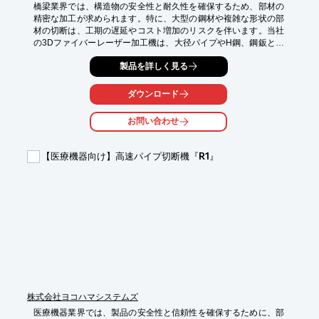
橋梁業界では、構造物の安全性と耐久性を確保するため、部材の
精密な加工が求められます。特に、大型の鋼材や複雑な形状の部
材の切断は、工期の遅延やコスト増加のリスクを伴います。当社
の3Dファイバーレーザー加工機は、大径パイプやH鋼、鋼鈑とい
った橋梁部材の切断ニーズに対応し、作業時間とコストの短縮に
製品を詳しく見る
貢献します。

【活用シーン】

ダウンロード
・大径丸パイプ（φ406まで）の切断

・角パイプ・H鋼（□300まで）の切断

お問い合わせ
・斜切・開先加工の同時実施

【導入の効果】

【医療機器向け】高速パイプ切断機『R1』
・加工時間の短縮

・作業コストの削減

・複雑形状部材の効率的な加工
株式会社ヨコハマシステムズ
医療機器業界では、製品の安全性と信頼性を確保するために、部