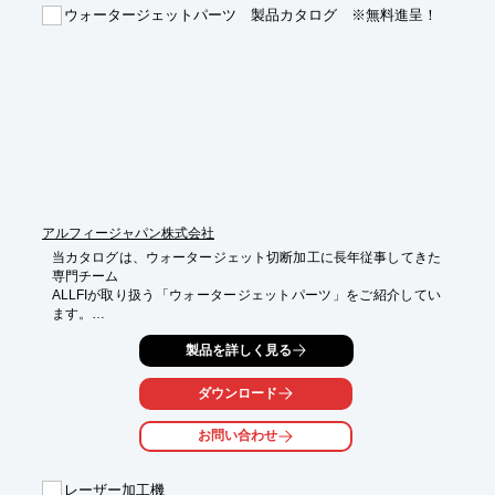
ウォータージェットパーツ 製品カタログ ※無料進呈！
■門型構造の為、機械の剛性は抜群で振動が少なく、安定した切
削ができる

■本体、ベットが一体構造の為、特別な基礎工事は不要

■納入後、すみやかに機械を使用可能

■切削送りは、ラック方式に変更され、潤滑油の飛散、メネジの
摩耗等はなくなった

※詳しくはPDF資料をご覧いただくか、お気軽にお問い合わせ下
さい。
アルフィージャパン株式会社
当カタログは、ウォータージェット切断加工に長年従事してきた
専門チーム

ALLFIが取り扱う「ウォータージェットパーツ」をご紹介してい
ます。

当社は、長期にわたり良好なビジネスパートナーであること、そ
製品を詳しく見る
してお客様に

とって革新的かつ競争力のある高品質な製品を開発することこそ
ダウンロード
がお客様の

満足に繋がると考えています。

お問い合わせ
さらに、“マーケット オリエンテッド価格”“十分な在庫量と短納
期”

レーザー加工機
“オンサイトでのアドバイスとサポート”においてもお客様の満足