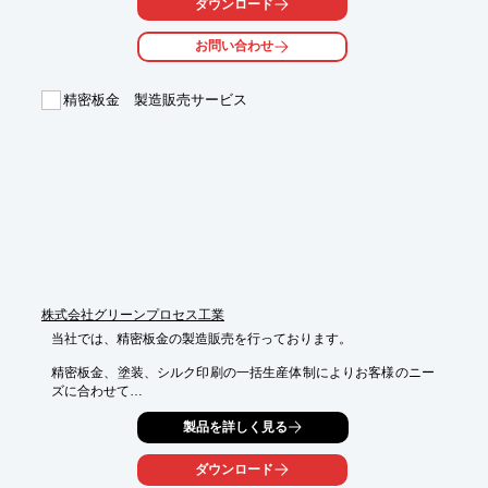
ダウンロード
モデルがあり、

用途に合わせてご選択いただけます。

お問い合わせ
設置後すぐにご利用を開始でき、オプションでレーザ安全カバー
の取り付けが

精密板金 製造販売サービス
可能。直感的なユーザインターフェースとなっており、レーザマ
ーカーを

初めてご使用になられる方でも簡単にご利用いただけます。

【特長】

■YAGやYVO4レーザと比較してランニングコストがかからず経済
的

■20W、30W、50W、100Wのモデルをラインアップ

■設置後すぐにご利用を開始できる

■レーザ安全カバーの取り付けが可能（オプション）

■初めてご使用になられる方でも簡単

株式会社グリーンプロセス工業
※詳しくはPDF資料をご覧いただくか、お気軽にお問い合わせ下
さい。
当社では、精密板金の製造販売を行っております。

精密板金、塗装、シルク印刷の一括生産体制によりお客様のニー
ズに合わせて

ご満足いただける品質の良い製品を提供しております。

製品を詳しく見る
また、板金加工品、シルク印刷製品をお客様の要求に合わせて組
み立てる

ダウンロード
高級パネルやレキサンシート、アクリル印刷、塗装印刷をメイン