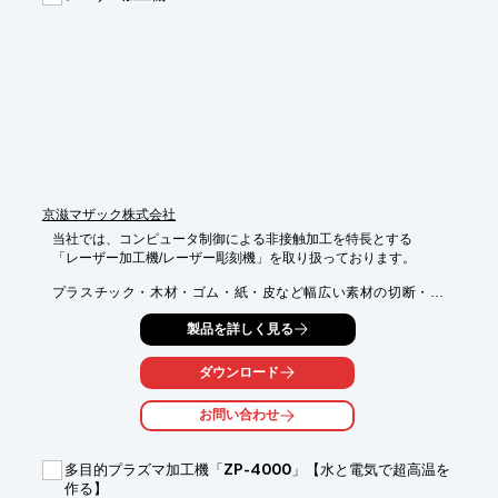
をお約束。

長年専門的にウォータージェット切断装置のための超高圧技術の
開発と

生産を行っており、特別な条件下においても適切なレトロフィッ
ト

コンポーネントをご用意するなど、複雑な問題にも対応致しま
す。

【掲載内容（抜粋）】

■フォーカス オン カスタマー

京滋マザック株式会社
■バルブ、継手、配管

■カッティングヘッド

当社では、コンピュータ制御による非接触加工を特長とする

■アブレイシブデリバリーシステム

「レーザー加工機/レーザー彫刻機」を取り扱っております。

■アイディアから製造まで

プラスチック・木材・ゴム・紙・皮など幅広い素材の切断・彫
※詳しくはPDF資料をご覧いただくか、お気軽にお問い合わせ下
刻・

製品を詳しく見る
さい。
マーキング等、高速・高精細な加工が可能。

その他、1つの素材から完成品の削り出しが可能な「5軸加工機」
ダウンロード
や

複雑な形状の加工を得意とする「CNC旋盤」なども取り扱ってお
お問い合わせ
ります。

【取扱製品(一部)】

多目的プラズマ加工機「ZP-4000」【水と電気で超高温を
■3D FABRI GEARシリーズ

作る】
■FG-220 DDL
