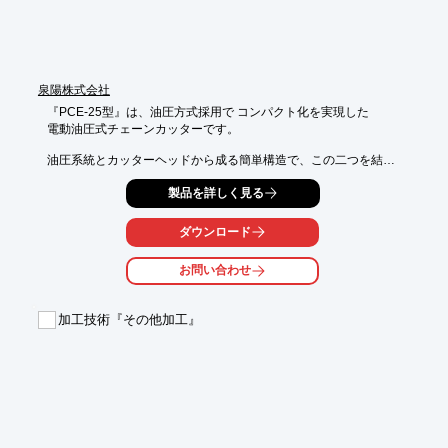
泉陽株式会社
『PCE-25型』は、油圧方式採用で コンパクト化を実現した

電動油圧式チェーンカッターです。

油圧系統とカッターヘッドから成る簡単構造で、この二つを結ぶ

油圧ケーブルの長さを調節すれば、お客様の作業所に合わせた

製品を詳しく見る
カスタマイズが可能です。

また、トリガースイッチ付カッターヘッドへのカスタマイズで

ダウンロード
さらに効率よく作業できます。

お問い合わせ
【特長】

■油圧の力で鎖を切り裂く

■カスタマイズが可能

加工技術『その他加工』
■線径が25ｍｍまで切れる

■コンパクト化を実現

■作業効率が上がる

※詳しくはPDF資料をご覧いただくか、お気軽にお問い合わせ下
さい。