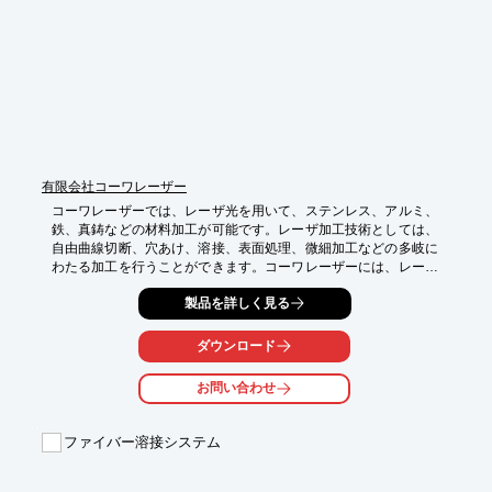
NETIS番号 ：KT-160083-A

新技術名称 ：Zプラズマ工法

登録日     ：2016年9月28日

※詳細は資料請求して頂くかダウンロードからPDFデータをご覧
下さい
有限会社コーワレーザー
コーワレーザーでは、レーザ光を用いて、ステンレス、アルミ、
鉄、真鋳などの材料加工が可能です。レーザ加工技術としては、
自由曲線切断、穴あけ、溶接、表面処理、微細加工などの多岐に
わたる加工を行うことができます。コーワレーザーには、レーザ
加工技術の中でもステンレスをはじめとする材料の自由曲線切断
製品を詳しく見る
や穴あけなどを行なえる、レーザー加工機を保有しており、穴あ
け加工をはじめとする立体的な形状の加工に幅広く対応していま
す。また同様に、二次元レーザ加工機も平板などの切断や加工な
ダウンロード
どを得意としており、試作品等の１品ものから、量産ものまで三
次元・二次元レーザ加工機を上手く使い分け、短納期＆低コスト
お問い合わせ
の製品の製造に努めております。また、コーワレーザーのレーザ
加工機は二次元・三次元問わず、材質面でもステンレス他、アル
ミ・鉄など幅広い分野の加工にも優れています。 受注から納入ま
ファイバー溶接システム
でを迅速に対応し、様々な加工技術をご提案できる優秀な技術者
が、より安く・より早く・より丁寧な製品作りを行なっておりま
す。
