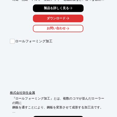
に対応した

製品を詳しく見る
『シャーライン』や、コイル材を短冊状に条切りして

コイルに巻き取る『スリッターライン』を取り扱っております。

ダウンロード
【製品一覧】

■ブランキングライン

お問い合わせ
■スリッターライン

■ロータリーシャーライン

■プラメルトミニ　など

ロールフォーミング加工
※詳しくはPDFをダウンロードしていただくか、お気軽にお問い
合わせくだ

さい。
株式会社弥生金属
『ロールフォーミング加工』とは、複数のコマが並んだローラー
の間に

鋼板を通すことにより、鋼板を変形させて成形する加工法です。

オートメーション化により、板金、プレス加工などに比べて加工