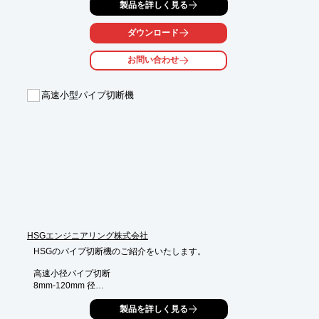
ドロスが発生する原因の1つに、材料下面での熱量不足がありま
製品を詳しく見る
す。

これに対処したのが、ファイバーレーザマシン『VENTIS-AJeシ
ダウンロード
リーズ』です。

お問い合わせ
【特長】

■切断面質向上

■アルミ加工能力の大幅向上

高速小型パイプ切断機
■ステンレス高速・低コスト加工

■ステンレスドロス、大幅削減

※詳しくはカタログをご覧いただくか、お気軽にお問い合わせ下
さい。
HSGエンジニアリング株式会社
HSGのパイプ切断機のご紹介をいたします。

高速小径パイプ切断

8mm-120mm 径

8mm-120mm 角

製品を詳しく見る
楕円対応
