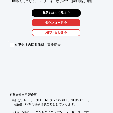
■剛板だけでなく、ベークライトなどのプラ素材切断が可能

■騒音・振動を大きく削減！空圧不要のエコマシン！

製品を詳しく見る
■いろいろな制御パターンで、いろいろな素材の切断が容易

ダウンロード
■切断速度を自由に可変可能
お問い合わせ
有限会社吉岡製作所 事業紹介
有限会社吉岡製作所
当社は、レーザー加工、NCタレパン加工、NC曲げ加工、

Tig溶接、CO2溶接を得意分野としております。

3次元CADのデータをもとにタレパン、レーザ―加工機で
