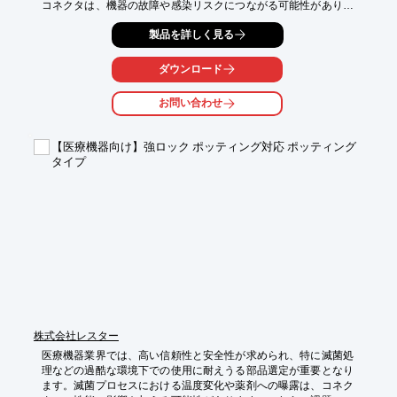
コネクタは、機器の故障や感染リスクにつながる可能性がありま
す。当社の【完全防水】IPX7/８ USB TYPE-C コネクタは、滅菌
製品を詳しく見る
環境下でも確実な接続を実現し、医療機器の信頼性を向上させま
す。

ダウンロード
【活用シーン】

・手術用機器

お問い合わせ
・検査装置

・滅菌が必要な医療機器

【医療機器向け】強ロック ポッティング対応 ポッティング
【導入の効果】

タイプ
・機器の信頼性向上

・メンテナンスコスト削減

・製品の長寿命化
株式会社レスター
医療機器業界では、高い信頼性と安全性が求められ、特に滅菌処
理などの過酷な環境下での使用に耐えうる部品選定が重要となり
ます。滅菌プロセスにおける温度変化や薬剤への曝露は、コネク