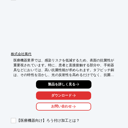
・デリケートな金属部品の接合前処理

【導入の効果】

・高精度な微細溶接による製品品質の向上

・熱影響や歪みを抑えた精密加工

・多様な金属材料への対応

・作業効率の向上とコスト削減の可能性
株式会社萬代
医療機器業界では、感染リスクを低減するため、表面の抗菌性が
重要視されています。特に、患者と直接接触する部分や、手術器
具などにおいては、高い抗菌性能が求められます。タフピッチ銅
は、その特性を活かし、光の反射性を高めるだけでなく、抗菌性
を付与することで、医療機器の品質向上に貢献します。当社で
製品を詳しく見る
は、タフピッチ銅の微細加工技術を駆使し、Ra0.1の面粗度を実
現。抗菌性を高め、医療現場の安全性をサポートします。

ダウンロード
【活用シーン】

・手術器具

お問い合わせ
・医療用トレイ

・患者用ベッドの手すり

・その他、抗菌性が求められる医療機器部品

【医療機器向け】ろう付け加工とは？
【導入の効果】
