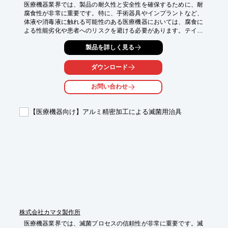
医療機器業界では、製品の耐久性と安全性を確保するために、耐
腐食性が非常に重要です。特に、手術器具やインプラントなど、
体液や消毒液に触れる可能性のある医療機器においては、腐食に
よる性能劣化や患者へのリスクを避ける必要があります。テイク
ロの硬質クロムめっきは、鋳物や鋳鋼を含む様々な材質に対して
製品を詳しく見る
優れた耐腐食性を提供し、医療機器の長寿命化と安全性の向上に
貢献します。

ダウンロード
【活用シーン】

・手術器具

お問い合わせ
・インプラント

・医療用検査機器

【医療機器向け】アルミ精密加工による滅菌用治具
【導入の効果】

・耐腐食性の向上

・製品寿命の延長

・安全性の向上
株式会社カマタ製作所
医療機器業界では、滅菌プロセスの信頼性が非常に重要です。滅