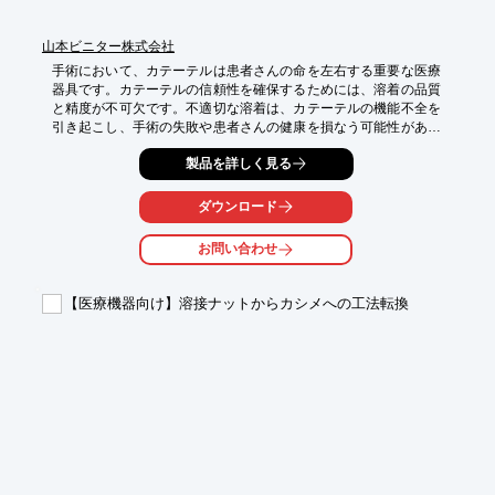
山本ビニター株式会社
手術において、カテーテルは患者さんの命を左右する重要な医療
器具です。カテーテルの信頼性を確保するためには、溶着の品質
と精度が不可欠です。不適切な溶着は、カテーテルの機能不全を
引き起こし、手術の失敗や患者さんの健康を損なう可能性があり
ます。当社の高周波ウェルダーは、分子レベルでの溶着を可能に
製品を詳しく見る
し、高い溶着強度と均一な加工を実現します。

【活用シーン】

ダウンロード
・カテーテルの製造

・医療用チューブの接合

お問い合わせ
・医療機器部品の溶着

【導入の効果】

【医療機器向け】溶接ナットからカシメへの工法転換
・高い溶着強度による製品の信頼性向上

・均一な加工による品質の安定化

・大量生産への対応