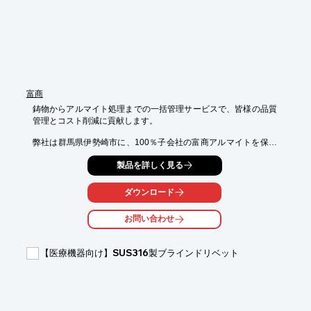
富商
鋳物からアルマイト処理までの一括管理サービスで、皆様の品質
管理とコスト削減に貢献します。

弊社は群馬県伊勢崎市に、100％子会社の富商アルマイトを保有
し、一般アルマイト、硬質アルマイトを行います。

製品を詳しく見る
鋳物製造から、追加工、表面処理まで一括で御要望に応えること
により、御客様の御負担を減らします。

ダウンロード
弊社は過去に、鋳物メーカーさん保有の自社の設備に合わせた大
きさの木型製造に誘導され、割高な木型費用を請求されました。

お問い合わせ
また木型製造後に公差対応不可と通告、そのため設計変更を余儀
なくされ、御客様に御迷惑をおかけした経験から、

【医療機器向け】SUS316製ブラインドリベット
鋳物製造には、製品に合わせた「最適な木型の大きさ」と「最適
な設備を保有する鋳物メーカー」を、弊社と協力関係の

木型メーカーさんと相談して製造します。

また富商アルマイトは、3000×1500×800の槽を2槽保有し、大型