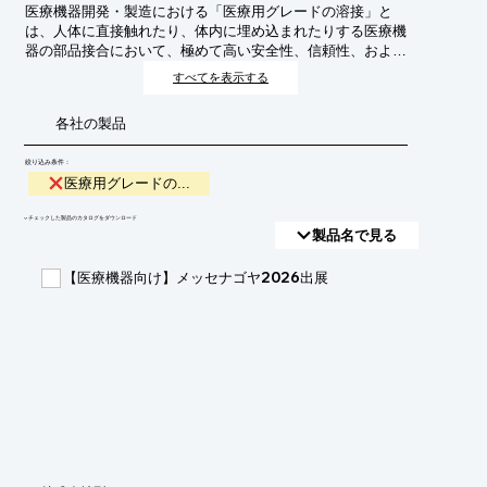
医療機器開発・製造における「医療用グレードの溶接」と
は、人体に直接触れたり、体内に埋め込まれたりする医療機
器の部品接合において、極めて高い安全性、信頼性、および
清浄度を確保した特殊な溶接技術を指します。これは、生体
すべてを表示する
適合性、滅菌性、耐久性、そして微細な構造の維持といった
厳格な基準を満たす必要があり、通常の工業用溶接とは一線
各社の製品
を画します。目的は、患者の安全を最優先し、医療機器の性
能を最大限に引き出すことです。
絞り込み条件：
医療用グレードの...
​▼チェックした製品のカタログをダウンロード
製品名で見る
【医療機器向け】メッセナゴヤ2026出展