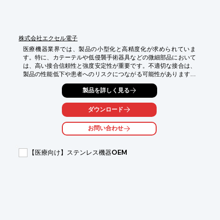
株式会社エクセル電子
医療機器業界では、製品の小型化と高精度化が求められていま
す。特に、カテーテルや低侵襲手術器具などの微細部品において
は、高い接合信頼性と強度安定性が重要です。不適切な接合は、
製品の性能低下や患者へのリスクにつながる可能性があります。
当社の「微細・極小・精密かしめ加工」は、これらの課題に対応
製品を詳しく見る
し、医療機器の品質向上に貢献します。

【活用シーン】

ダウンロード
・医療用マイクロデバイス（カテーテルや低侵襲手術器具）

お問い合わせ
【導入の効果】

・長期間の使用に耐えうる高い接合信頼性と強度安定

・製品の極限までの小型化と高密度実装の実現
【医療向け】ステンレス機器OEM