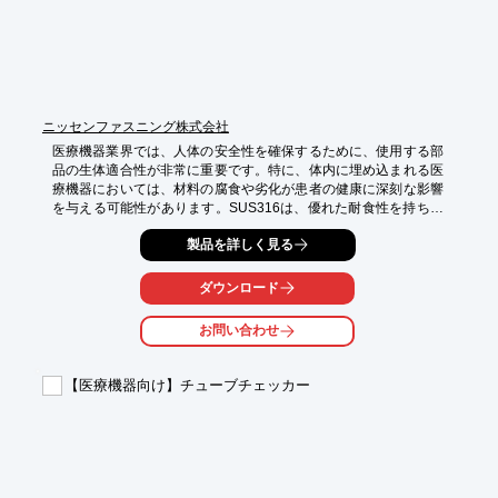
製品のアルマイトにも対応致します。

【活用シーン】

・手術器具

・医療用ケース

【導入の効果】

ニッセンファスニング株式会社
・耐食性の向上

・品質の一貫性確保
医療機器業界では、人体の安全性を確保するために、使用する部
品の生体適合性が非常に重要です。特に、体内に埋め込まれる医
療機器においては、材料の腐食や劣化が患者の健康に深刻な影響
を与える可能性があります。SUS316は、優れた耐食性を持ち、
生体適合性も高いため、医療機器の安全性と耐久性を向上させる
製品を詳しく見る
ために必要とされています。

【活用シーン】

ダウンロード
・インプラント

・手術器具

お問い合わせ
・医療用電子機器

【導入の効果】

【医療機器向け】チューブチェッカー
・高い耐食性による製品寿命の延長

・生体適合性による安全性の向上

・異物混入リスクの低減