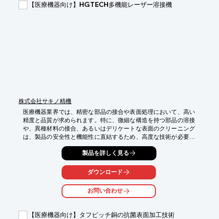
【医療機器向け】HGTECH多機能レーザー溶接機
【導入の効果】

・高品質な溶接による製品の信頼性向上

・仕上加工の時間と費用の削減

・部品交換のコスト削減
株式会社サキノ精機
医療機器業界では、精密な部品の接合や表面処理において、高い
精度と品質が求められます。特に、微細な構造を持つ部品の溶接
や、異種材料の接合、あるいはデリケートな表面のクリーニング
は、製品の安全性と機能性に直結するため、高度な技術が必要で
す。従来の加工方法では、熱影響や歪みが課題となる場合があり
製品を詳しく見る
ました。HGTECH多機能レーザー溶接機は、高出力かつ低歪みな
溶接を実現し、微細加工にも対応可能な仕様・設定が可能です。
これにより、医療機器製造における精密な要求に応え、品質向上
ダウンロード
と生産効率の改善に貢献します。

お問い合わせ
【活用シーン】

・医療用インプラントの微細溶接

・カテーテルや内視鏡部品の精密接合

【医療機器向け】タフピッチ銅の抗菌表面加工技術
・医療機器筐体の表面処理・洗浄
