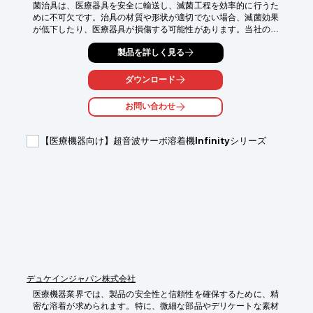
菌治具は、医療器具を安全に輸送し、滅菌工程を効率的に行うた
めに不可欠です。治具の材質や形状が適切でない場合、滅菌効果
が低下したり、医療器具が損傷する可能性があります。当社のア
ルミ精密加工による使い捨て輸送用治具は、アルミA7075を使用
製品を詳しく見る
し、10,000～100,000個のロットに対応可能です。これにより、
滅菌プロセスにおける安全性を確保し、コスト削減にも貢献しま
す。

ダウンロード
【活用シーン】

お問い合わせ
・医療器具の輸送

・滅菌工程での使用

・使い捨て治具としての利用

【医療機器向け】超音波サーボ溶着機Infinityシリーズ
【導入の効果】

・滅菌プロセスの効率化

・医療器具の保護

・コスト削減
デュケインジャパン株式会社
医療機器業界では、製品の安全性と信頼性を確保するために、精
密な溶着が求められます。特に、微細な部品やデリケートな素材