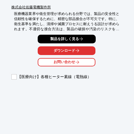
株式会社佐藤電機製作所
医療機器業界や衛生管理が求められる分野では、製品の安全性と
信頼性を確保するために、精密な部品接合が不可欠です。特に、
衛生基準を満たし、清掃や滅菌プロセスに耐えうる設計が求めら
れます。不適切な接合方法は、製品の破損や汚染のリスクを高
め、医療現場での安全性に影響を与える可能性があります。当社
製品を詳しく見る
の溶接ナットからカシメへの工法転換は、こうした課題に対し、
品質を維持しながら効率的な接合を実現します。

ダウンロード
【活用シーン】

・医療機器筐体の組み立て

お問い合わせ
・衛生管理が重要な装置部品の接合

・清掃・滅菌プロセスへの対応が必要な箇所

【医療向け】各種ヒーター素線（電熱線）
【導入の効果】

・溶接工程の削減による工数およびコストの低減

・設計段階からの連携によるスムーズな仕様変更

・品質基準を満たした確実な接合