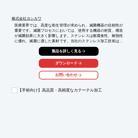
株式会社ヨシカワ
医療業界では、高度な衛生管理が求められ、滅菌機器の信頼性が
重要です。滅菌プロセスにおいては、使用する機器の材質、構造
が滅菌効果に大きく影響します。ステンレスは耐腐食性、耐熱性
に優れ、滅菌に適した素材です。当社のステンレス加工技術は、
医療現場の厳しい要求に応える滅菌機器の設計・製造を可能にし
製品を詳しく見る
ます。お客様のイメージを基に、最適な滅菌機器をオーダーメイ
ドで提供します。

ダウンロード
【活用シーン】

・手術器具の滅菌

お問い合わせ
・医療用器材の滅菌

・クリーンルーム内での使用

【手術向け】高品質・高精度なカテーテル加工
【導入の効果】

・高い滅菌性能の実現

・耐久性による長期的なコスト削減

・医療現場の衛生環境向上