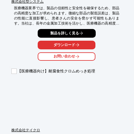
株式会社型システム
医療機器業界では、製品の信頼性と安全性を確保するため、部品
の高精度な加工が求められます。微細な部品の製造誤差は、製品
の性能に直接影響し、患者さんの安全を脅かす可能性もありま
す。当社は、長年の金属加工技術を活かし、医療機器の高精度化
に貢献します。メッセナゴヤ2026では、拡散接合技術や微細加
製品を詳しく見る
工・精密加工の事例をご紹介します。ぜひ、当社のブースにお立
ち寄りください。

ダウンロード
【活用シーン】

・高精度な部品が必要な医療機器

お問い合わせ
・微細加工技術が求められる医療機器

・拡散接合技術を活用したい医療機器

【医療機器向け】耐腐食性クロムめっき処理
【導入の効果】

・医療機器の性能向上

・製品の信頼性向上

・製造コストの削減
株式会社テイクロ