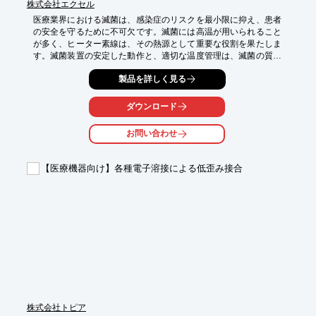
株式会社エクセル
医療業界における滅菌は、感染症のリスクを最小限に抑え、患者
の安全を守るために不可欠です。滅菌には高温が用いられること
が多く、ヒーター素線は、その熱源として重要な役割を果たしま
す。滅菌装置の安定した動作と、適切な温度管理は、滅菌の質を
左右する重要な要素です。当社の各種ヒーター素線は、滅菌装置
製品を詳しく見る
の要求に応えるべく、耐久性と温度管理のしやすさを追求してい
ます。

ダウンロード
【活用シーン】

・医療器具の滅菌

お問い合わせ
・手術用具の滅菌

・研究機関における滅菌

【医療機器向け】各種電子溶接による低歪み接合
【導入の効果】

・滅菌プロセスの効率化

・滅菌温度の精密な制御

・装置の長寿命化
株式会社トピア