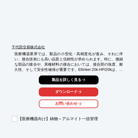
・高い精度での接合による製品性能の維持

・幅広い金属材料への対応
千代田交易株式会社
医療機器業界では、製品の小型化・高精度化が進み、それに伴
い、接合技術にも高い品質と信頼性が求められます。特に、微細
な部品の接合や、異種材料の接合においては、接合部の強度、耐
久性、そして安全性確保が重要です。Ellinker 20k-HP/20kは、こ
れらのニーズに応えるべく開発されました。

製品を詳しく見る
【活用シーン】

・医療用デバイスの精密接合

ダウンロード
・微細部品の接合

・異種材料の接合

お問い合わせ
【導入の効果】

・高品質な接合による製品の信頼性向上

【医療機器向け】鋳物～アルマイト一括管理
・母材へのダメージを抑え、製品寿命を向上

・コンタミ抑制による安全性の向上