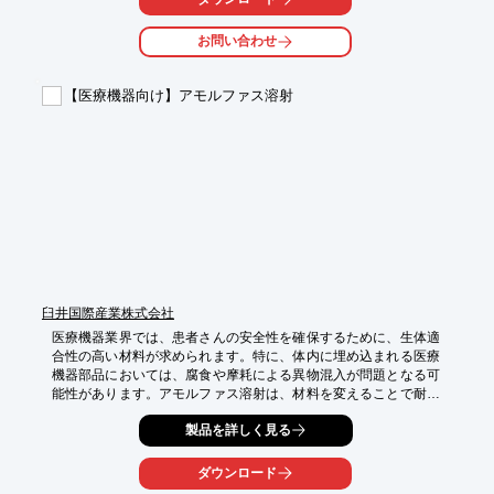
【活用シーン】

・インプラント

お問い合わせ
・医療用器具

・手術用ツール

【医療機器向け】アモルファス溶射
【導入の効果】

・生体適合性の向上

・耐食性の向上

・製品寿命の延長
臼井国際産業株式会社
医療機器業界では、患者さんの安全性を確保するために、生体適
合性の高い材料が求められます。特に、体内に埋め込まれる医療
機器部品においては、腐食や摩耗による異物混入が問題となる可
能性があります。アモルファス溶射は、材料を変えることで耐食
性、耐摩耗性を高めることができ、医療機器部品の耐久性向上に
製品を詳しく見る
貢献します。当社の技術は、生体適合性が求められる過酷な環境
下で使用される部品の課題解決に貢献します。

ダウンロード
【活用シーン】
