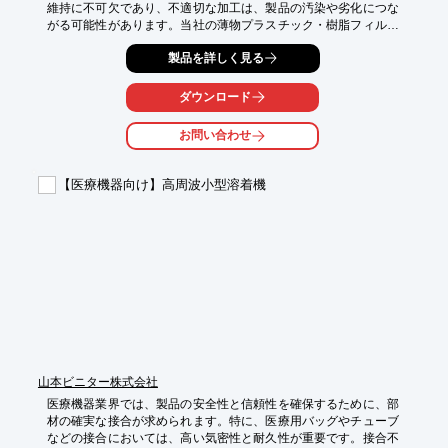
維持に不可欠であり、不適切な加工は、製品の汚染や劣化につな
がる可能性があります。当社の薄物プラスチック・樹脂フィルム
抜き加工は、医療包装のニーズに応え、試作から量産まで柔軟に
製品を詳しく見る
対応します。

【活用シーン】

ダウンロード
・医療機器の包装

・医薬品の包装

お問い合わせ
・滅菌パック

・各種容器

【医療機器向け】高周波小型溶着機
【導入の効果】

・包装材の形状精度向上

・製品の保護性能向上

・包装プロセスの効率化

・異物混入リスクの低減
山本ビニター株式会社
医療機器業界では、製品の安全性と信頼性を確保するために、部
材の確実な接合が求められます。特に、医療用バッグやチューブ
などの接合においては、高い気密性と耐久性が重要です。接合不