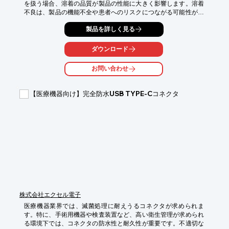
を扱う場合、溶着の品質が製品の性能に大きく影響します。溶着
不良は、製品の機能不全や患者へのリスクにつながる可能性があ
ります。新型超音波サーボ溶着機 Infinityシリーズは、高精度なサ
製品を詳しく見る
ーボ加圧制御と溶融検知機能により、安定した溶着品質を実現
し、医療機器製造における品質向上に貢献します。

ダウンロード
【活用シーン】

・精密部品の接合

お問い合わせ
・医療用チューブやカテーテルの溶着

・小型医療機器の組み立て

【医療機器向け】完全防水USB TYPE-Cコネクタ
【導入の効果】

・溶着強度の向上とバラツキの減少

・製造工程における歩留まりの向上

・製品の信頼性向上
株式会社エクセル電子
医療機器業界では、滅菌処理に耐えうるコネクタが求められま
す。特に、手術用機器や検査装置など、高い衛生管理が求められ
る環境下では、コネクタの防水性と耐久性が重要です。不適切な