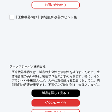
・インプラント

お問い合わせ
・手術器具

・生体埋込型デバイス

【医療機器向け】切削油剤 改善のヒント集
【導入の効果】

・腐食や摩耗による部品の劣化を抑制

・異物混入のリスクを低減

・医療機器の耐久性向上
フックスジャパン株式会社
医療機器業界では、製品の安全性と信頼性を確保するために、生
体適合性の高い材料と製造プロセスが求められます。特に、イン
プラントや手術器具など、人体に直接触れる製品においては、切
削油剤の選定が重要です。不適切な切削油剤は、金属アレルギー
や感染症のリスクを高める可能性があります。本資料では、切削
製品を詳しく見る
油剤の改善をテーマに、油剤コストと工具寿命の関係性、消防法
対応と生産性を両立する切削油、腐敗対策方法などをまとめて紹
介しています。適切な切削油剤の使用は、加工性能の向上や工具
ダウンロード
寿命の改善によるコストダウンに加え、腐敗などのクーラントに
まつわるトラブルを解決し、安定した生産の実現に貢献します。