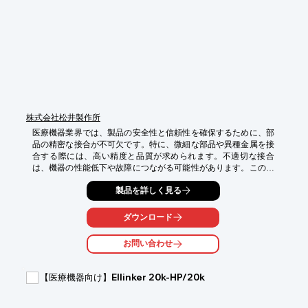
・感染リスクの低減

・医療機器の耐久性向上

・製品の付加価値向上

・顧客からの信頼獲得
株式会社松井製作所
医療機器業界では、製品の安全性と信頼性を確保するために、部
品の精密な接合が不可欠です。特に、微細な部品や異種金属を接
合する際には、高い精度と品質が求められます。不適切な接合
は、機器の性能低下や故障につながる可能性があります。この動
画では、ろう付けの加工原理と特徴、改善事例、加工先選定のポ
製品を詳しく見る
イントについて解説していきます。初めてろう付けについて学ば
れる方にも、分かりやすいように心がけて作成した動画となって
おります。

ダウンロード
【活用シーン】

お問い合わせ
・精密医療機器の製造

・微細部品の接合

・異種金属の接合

【医療機器向け】Ellinker 20k-HP/20k
【導入の効果】

・高品質な接合による製品の信頼性向上
