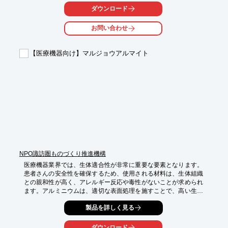
溶接不良は、製品の機能不全や患者へのリスクにつながる可能性
ダウンロード
があります。

お問い合わせ
弊社の「ふるさと加工ネットワーク」で提供するファイバーレー
ザー溶接は、NHK人気バラエティ番組「有吉のお金発見　突撃！
カネオくん」にて、ファイバーレザー溶接の美しさの例として紹
【医療機器向け】マルジョウアルマイト
介されるほどの仕上がり品質を誇ります。

【活用シーン】

・微細部品の接合

・高品質な溶接技術の比較検討

・医療機器製造における溶接技術の改善

【導入の効果】

・高品質な溶接技術の実現

・製品の信頼性向上

・製造プロセスの効率化
NPO諏訪圏ものづくり推進機構
医療機器業界では、生体適合性が非常に重要な要素となります。
患者さんの安全性を確保するため、使用される材料は、生体組織
との親和性が高く、アレルギー反応や毒性がないことが求められ
ます。アルミニウムは、適切な表面処理を施すことで、高い生体
適合性を実現できる可能性があります。マルジョウアルマイト
製品を詳しく見る
は、アルミ製品の企画、開発、製造、アルマイト処理を通して、
医療機器のニーズに応えます。

ダウンロード