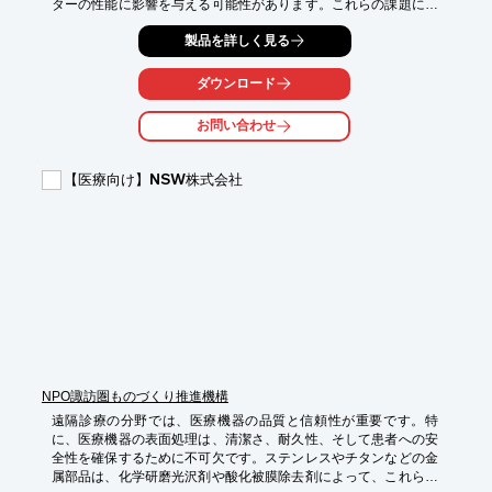
ターの性能に影響を与える可能性があります。これらの課題に対
し、当社の『Micro-Lock Plus 1.25mmピッチ ストレートヘッダ
製品を詳しく見る
ー ポッティングタイプ』は、コンタクトおよびラッチエリアを保
護し、安定した信号伝送を実現することで、医療機器の信頼性向
上に貢献します。

ダウンロード
【活用シーン】

お問い合わせ
・滅菌処理が必要な医療機器

・高い信頼性が求められる医療用センサー

・過酷な環境下で使用される医療機器の内部接続

【医療向け】NSW株式会社
【導入の効果】

・滅菌プロセスにおける部品の保護

・長期的な信頼性の確保

・安定した信号伝送による機器の性能維持
NPO諏訪圏ものづくり推進機構
遠隔診療の分野では、医療機器の品質と信頼性が重要です。特
に、医療機器の表面処理は、清潔さ、耐久性、そして患者への安
全性を確保するために不可欠です。ステンレスやチタンなどの金
属部品は、化学研磨光沢剤や酸化被膜除去剤によって、これらの