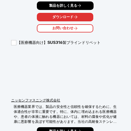
要求に応える必要があります。NSW株式会社の製品は、これらの
製品を詳しく見る
課題に対応します。

【活用シーン】

ダウンロード
・医療機器の製造

・手術器具の表面処理

お問い合わせ
・遠隔診療用デバイスの部品

【導入の効果】

【医療機器向け】SUS316製ブラインドリベット
・医療機器の品質向上

・表面の耐久性向上

・患者への安全性の確保
ニッセンファスニング株式会社
医療機器業界では、製品の安全性と信頼性を確保するために、生
体適合性が非常に重要です。特に、体内に埋め込まれる医療機器
や、患者の体液に触れる機器においては、材料の腐食や劣化が健
康に悪影響を及ぼす可能性があります。当社の高耐食ステンレス
SUS316製ブラインドリベットは、高い耐食性と生体適合性を有