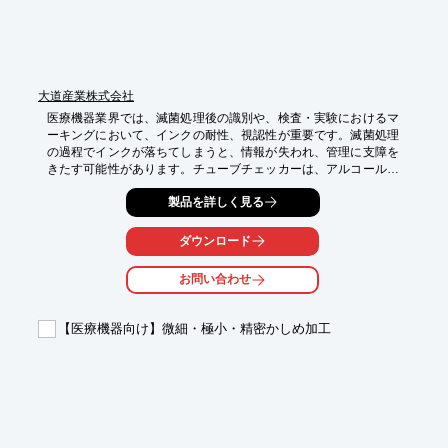
大道産業株式会社
医療機器業界では、滅菌処理後の識別や、検査・実験におけるマ
ーキングにおいて、インクの耐性、視認性が重要です。滅菌処理
の過程でインクが落ちてしまうと、情報が失われ、管理に支障を
きたす可能性があります。チューブチェッカーは、アルコールや
溶剤に強く、滅菌処理にも耐えるインクを使用しているため、安
製品を詳しく見る
心してご使用いただけます。

【活用シーン】

ダウンロード
・滅菌処理後の医療器具へのマーキング

・検査・実験における検体への情報記載

お問い合わせ
・製造工程での管理

【導入の効果】

【医療機器向け】微細・極小・精密かしめ加工
・滅菌処理後もマーキングが残り、情報の追跡が可能

・アルコールや溶剤によるインクの溶解を防ぎ、情報の信頼性を
向上

・多様な素材へのマーキングに対応し、管理業務を効率化