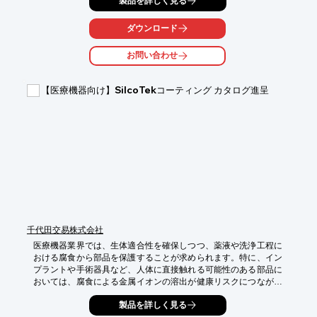
製品を詳しく見る
し、医療機器の安全性向上に貢献します。

【活用シーン】

ダウンロード
・手術器具

・インプラント

お問い合わせ
・医療用電子機器

【導入の効果】

【医療機器向け】SilcoTekコーティング カタログ進呈
・腐食による異物混入のリスクを低減

・製品の長期的な信頼性の確保

・患者への安全性の向上
千代田交易株式会社
医療機器業界では、生体適合性を確保しつつ、薬液や洗浄工程に
おける腐食から部品を保護することが求められます。特に、イン
プラントや手術器具など、人体に直接触れる可能性のある部品に
おいては、腐食による金属イオンの溶出が健康リスクにつながる
可能性があります。『SilcoTekコーティング』は、熱CVD処理に
製品を詳しく見る
より、金属表面に優れた耐腐食性を付与し、1～2.4μm程度の膜