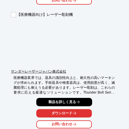
お問い合わせ
切削加工現場のトータルコストダウン・生産性向上を目指す方
は、ぜひご覧ください。

【医療機器向け】レーザー彫刻機
【活用シーン】

・生体適合性が求められる医療機器の製造

・インプラントや手術器具の製造

・金属アレルギーや感染症のリスクを低減したい場合

【導入の効果】

・生体適合性の高い切削油剤の選定による製品の安全性向上

・加工精度の向上と工具寿命の延長によるコスト削減

・クーラントトラブルの解決による安定した生産の実現
サンダーレーザージャパン株式会社
医療機器業界では、器具の識別性向上と、耐久性の高いマーキン
グが求められます。手術器具や検査器具は、使用頻度が高く、滅
菌処理にも耐えうる必要があります。レーザー彫刻は、これらの
要求に応える最適なソリューションです。Thunder Bolt Series
は、金属やプラスチックなど、様々な素材への彫刻に対応し、高
製品を詳しく見る
い耐久性を実現します。

【活用シーン】

ダウンロード
・手術器具への識別番号やロゴの彫刻

・医療用トレイへのマーキング

お問い合わせ
・検査器具への型番表示
