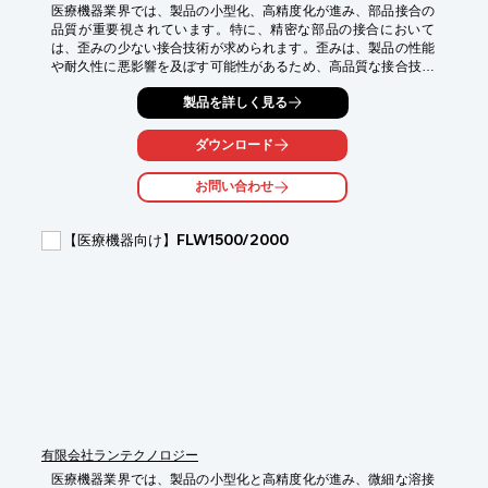
医療機器業界では、製品の小型化、高精度化が進み、部品接合の
品質が重要視されています。特に、精密な部品の接合において
は、歪みの少ない接合技術が求められます。歪みは、製品の性能
や耐久性に悪影響を及ぼす可能性があるため、高品質な接合技術
が不可欠です。当社では、ディスクレーザーやCMTを用いた電子
製品を詳しく見る
溶接により、低歪み接合を実現し、医療機器の精密化に貢献しま
す。

ダウンロード
【活用シーン】

・精密医療機器の部品接合

お問い合わせ
・異種金属の接合

・小型部品の接合

【医療機器向け】FLW1500/2000
【導入の効果】

・接合部の歪みを抑制

・製品の信頼性向上

・設計の自由度向上
有限会社ランテクノロジー
医療機器業界では、製品の小型化と高精度化が進み、微細な溶接