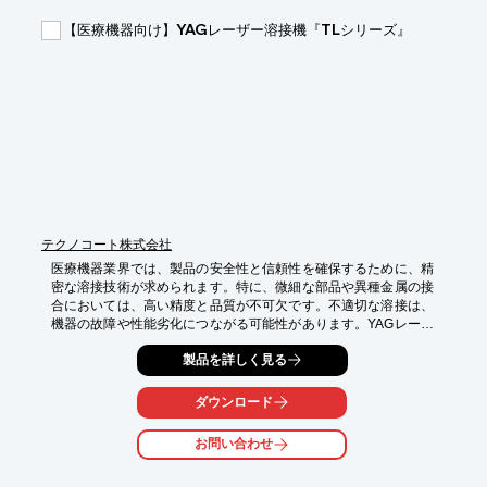
即時償却または税額控除などの税制優遇を活用できる可能性があ
ります。設備投資の負担を抑えながら、生産性向上につながる溶
【医療機器向け】YAGレーザー溶接機『TLシリーズ』
接設備を検討したい企業様に適しています。

サキノ精機では、導入相談、デモ対応、活用提案、現場目線での
運用相談まで対応しています。まずはカタログをご確認いただ
き、実際のワークでのデモや導入効果についてお気軽にご相談く
ださい。

【活用シーン】

・精密な医療機器部品の接合

・薄板素材の微細溶接

・複雑な形状の部品加工

・高い溶接品質が求められる場面
テクノコート株式会社
医療機器業界では、製品の安全性と信頼性を確保するために、精
密な溶接技術が求められます。特に、微細な部品や異種金属の接
合においては、高い精度と品質が不可欠です。不適切な溶接は、
機器の故障や性能劣化につながる可能性があります。YAGレーザ
ー溶接機『TLシリーズ』は、短時間のトレーニングでどなたでも
製品を詳しく見る
精密・高品質な肉盛・溶接が可能です。歪み、二番ヒケ、ピンホ
ール等の無い仕上がりを実現します。

ダウンロード
【活用シーン】

・精密な医療機器部品の肉盛・溶接

お問い合わせ
・異種金属接合

・狭い溝や穴の底面、側面、内角の隅肉への肉盛
