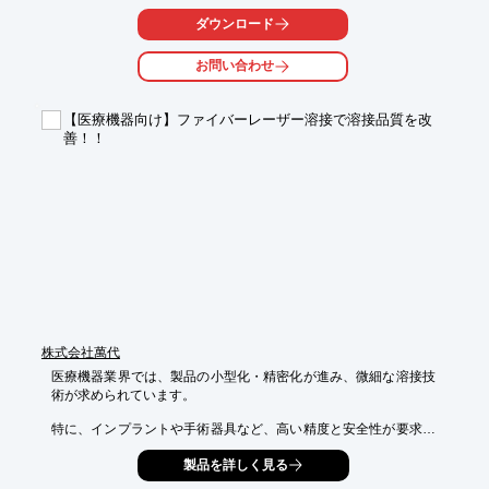
をピンホールやムラなく成膜できます。これにより、部品の耐久
性向上と、生体適合性を両立させることが期待できます。

ダウンロード
【活用シーン】

お問い合わせ
・インプラント

・手術器具

・医療用配管

【医療機器向け】ファイバーレーザー溶接で溶接品質を改
善！！
【導入の効果】

・腐食による部品交換頻度の削減

・金属イオン溶出のリスク低減

・部品の長寿命化によるコスト削減
株式会社萬代
医療機器業界では、製品の小型化・精密化が進み、微細な溶接技
術が求められています。

特に、インプラントや手術器具など、高い精度と安全性が要求さ
れる製品においては、溶接の品質が製品の性能と安全性を左右し
製品を詳しく見る
ます。
