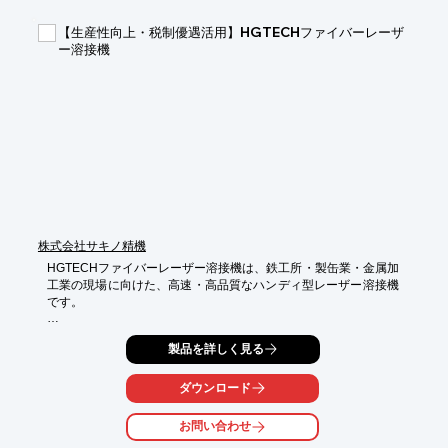
【導入の効果】

【生産性向上・税制優遇活用】HGTECHファイバーレーザ
・器具の追跡可能性向上

ー溶接機
・滅菌処理への耐久性向上

・ブランドイメージ向上
株式会社サキノ精機
HGTECHファイバーレーザー溶接機は、鉄工所・製缶業・金属加
工業の現場に向けた、高速・高品質なハンディ型レーザー溶接機
です。

TIG溶接と比較して溶接スピードの向上が期待でき、低入熱でひ
製品を詳しく見る
ずみを抑えやすく、美しいビードによる外観品質の向上や仕上げ
工数の削減に貢献します。準備・後処理の工数を減らし、作業時
間、人件費、技能者不足といった現場課題の改善をサポートしま
ダウンロード
す。

お問い合わせ
また、対象設備として導入する場合、一定の条件を満たすことで