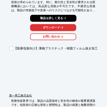
技術が求められています。特に、耐久性と安全性が要求される医
療機器においては、高品質な溶接が不可欠です。不適切な溶接
は、製品の性能低下や患者へのリスクにつながる可能性がありま
す。ファイバーレーザー溶接機『FLW1500/2000』は、高品質な
製品を詳しく見る
溶接を実現し、医療機器の信頼性向上に貢献します。

【活用シーン】

ダウンロード
・精密な医療器具の接合

・小型医療デバイスの製造

お問い合わせ
・インプラント部品の製造

【導入の効果】

【医療包装向け】薄物プラスチック・樹脂フィルム抜き加工
・高品質な溶接による製品の信頼性向上

・高速加工による生産性の向上

・薄板から厚板まで対応可能な多用途性
第一商工株式会社
医療包装業界では、製品の品質保持と安全性の確保が最重要課題
です。包装材の正確な形状と密閉性は、製品の保護と無菌状態の