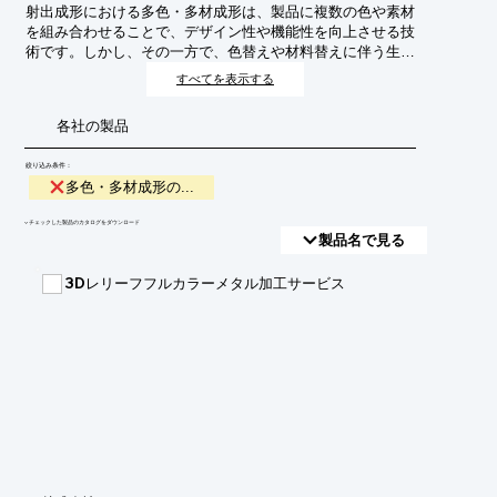
射出成形における多色・多材成形は、製品に複数の色や素材
を組み合わせることで、デザイン性や機能性を向上させる技
術です。しかし、その一方で、色替えや材料替えに伴う生産
効率の低下、不良品の発生、コスト増加といった課題も存在
すべてを表示する
します。本稿では、これらの課題を解決し、多色・多材成形
をより効率的かつ高品質に行うためのアプローチについて解
各社の製品
説します。
絞り込み条件：
多色・多材成形の...
​▼チェックした製品のカタログをダウンロード
製品名で見る
3Dレリーフフルカラーメタル加工サービス