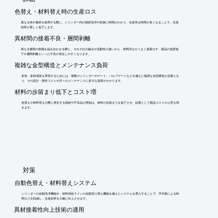
色替え・材料替え時の生産ロス
異なる色や素材を使用する際に、シリンダー内の残材洗浄や乾燥に時間がかかり、生産停止時間が長くなることで、生産
効率が著しく低下します。
異材間の接着不良・層間剥離
異なる種類の樹脂を組み合わせる際に、それぞれの融点や流動性の違いから、材料同士がうまく接着せず、製品の強度低
下や層間剥離といった不良が発生しやすくなります。
複雑な金型構造とメンテナンス負荷
多色・多材成形を実現するためには、複数のシリンダーやゲート、バルブゲートなどを備えた複雑な金型構造が必要とな
り、その設計・製作コストや日々のメンテナンスに多大な負荷がかかります。
材料の歩留まり低下とコスト増
色替えや材料替えの際に発生する残材や不良品の増加は、材料の歩留まりを低下させ、結果として製品コストの上昇を招
きます。
​対策
自動色替え・材料替えシステム
シリンダーの自動洗浄機能や、材料供給ラインの自動切り替え機能を備えたシステムを導入することで、手作業による時
間ロスを削減し、生産効率を大幅に向上させます。
異材接着性向上技術の適用