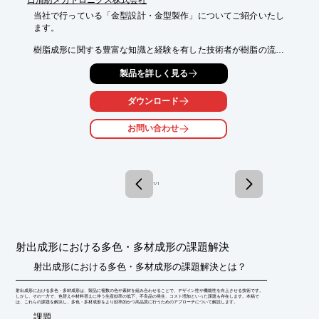
当社で行っている「金型設計・金型製作」についてご紹介いたし
ます。

樹脂成形に関する豊富な知識と経験を有した技術者が樹脂の流動
解析を行い、

製品を詳しく見る
好適な金型設計をしています。

また、量産経験を通して培ってきたノウハウや生産技術を盛り込
ダウンロード
み、

完成度の高いファン金型製作を行っています。

お問い合わせ
【特長】

■解析による好適金型設計

■先進技術による金型製作

1 / 1
※詳しくはPDFをダウンロードしていただくか、お気軽にお問い
合わせください。
射出成形における多色・多材成形の課題解決
射出成形における多色・多材成形の課題解決とは？
射出成形における多色・多材成形は、製品に複数の色や素材を組み合わせることで、デザイン性や機能性を向上させる技術です。
しかし、その一方で、色替えや材料替えに伴う生産効率の低下、不良品の発生、コスト増加といった課題も存在します。本稿で
は、これらの課題を解決し、多色・多材成形をより効率的かつ高品質に行うためのアプローチについて解説します。
​課題