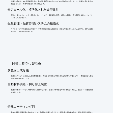
接着性を高めるための表面処理技術や、異材間の相溶性を向上させるための添加剤の使用、または、接着性の高い材料の
選定などにより、異材間の接着不良を抑制します。
モジュール化・標準化された金型設計
金型の一部をモジュール化・標準化することで、多色・多材成形に対応する際の金型設計・製作期間を短縮し、メンテナ
ンス性も向上させます。
生産管理・品質管理システムの最適化
リアルタイムでの生産状況の可視化や、不良発生時の迅速な原因特定・対策を可能にするシステムを導入し、材料の無駄
を削減し、歩留まりを改善します。
​対策に役立つ製品例
多色射出成形機
複数のシリンダーと独立した射出機構を備え、異なる色の樹脂を同時にまたは順次射出することで、一体成形による多色
製品の製造を可能にします。
自動材料供給・切り替え装置
複数の材料ホッパーからの材料供給を自動で切り替え、色替えや材料替え時の手作業を不要にし、生産ラインの連続稼働
を支援します。
特殊コーティング剤
異なる種類の樹脂表面に塗布することで、異材間の接着性を向上させ、層間剥離や剥がれを防ぎ、製品の耐久性を高めま