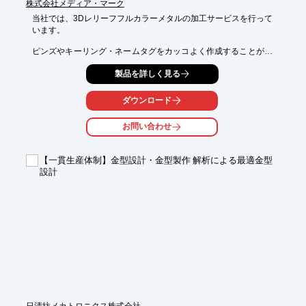
株式会社メディア・マーク
当社では、3Dレリーフフルカラーメタルの加工サービスを行って
います。

ピンズやキーリング・ネームタグをカッコよく作成することが可
能。

製品を詳しく見る
オリジナルデザインは500個から承っております。

ご要望の際はお気軽に、お問い合わせください。

ダウンロード
【特長】

お問い合わせ
■3Dレリーフ

■段差・曲面にもフルカラー印刷

■メタリックカラー

【一貫生産体制】金型設計・金型製作 解析による最適金型
設計
※詳しくは、お気軽にお問い合わせください。
日清紡メカトロニクス株式会社