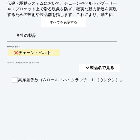
伝導・駆動システムにおいて、チェーンやベルトがプーリー
やスプロケット上で滑る現象を防ぎ、確実な動力伝達を実現
するための技術や製品群を指します。これにより、動力伝達
の効率低下、摩耗の促進、騒音の発生、さらにはシステム全
すべてを表示する
体の故障といった問題を回避します。
各社の製品
絞り込み条件：
チェーン・ベルト...
​▼チェックした製品のカタログをダウンロード
製品名で見る
高摩擦係数ゴムロール「ハイクラッチ Ｕ（ウレタン）」