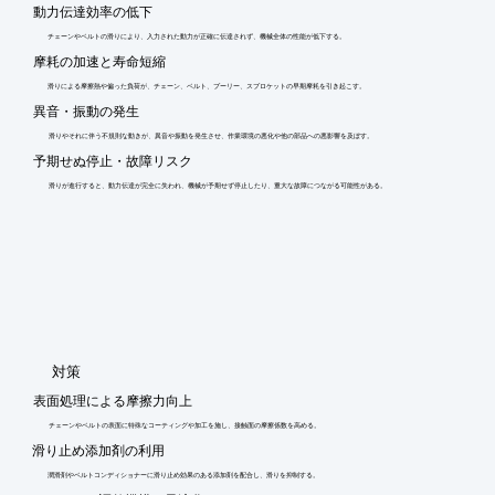
動力伝達効率の低下
チェーンやベルトの滑りにより、入力された動力が正確に伝達されず、機械全体の性能が低下する。
摩耗の加速と寿命短縮
滑りによる摩擦熱や偏った負荷が、チェーン、ベルト、プーリー、スプロケットの早期摩耗を引き起こす。
異音・振動の発生
滑りやそれに伴う不規則な動きが、異音や振動を発生させ、作業環境の悪化や他の部品への悪影響を及ぼす。
予期せぬ停止・故障リスク
滑りが進行すると、動力伝達が完全に失われ、機械が予期せず停止したり、重大な故障につながる可能性がある。
​対策
表面処理による摩擦力向上
チェーンやベルトの表面に特殊なコーティングや加工を施し、接触面の摩擦係数を高める。
滑り止め添加剤の利用
潤滑剤やベルトコンディショナーに滑り止め効果のある添加剤を配合し、滑りを抑制する。