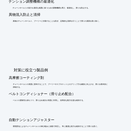
テンション調整機構の最適化
チェーンやベルトの張力を適切な範囲に保つための調整機構を導入・最適化し、滑りを防止する。
異物混入防止と清掃
異物がチェーンやベルト、プーリーに付着することを防ぎ、定期的な清掃を行うことで滑りの原因を取り除く。
​対策に役立つ製品例
高摩擦コーティング剤
チェーンやベルトの表面に塗布することで、プーリーやスプロケットとのグリップ力を劇的に向上させ、滑りを根本的に
抑制する。
ベルトコンディショナー（滑り止め配合）
ベルトの柔軟性を保ちつつ、滑り止め成分が表面に作用し、効率的な動力伝達を維持する。
自動テンションアジャスター
環境変化によるチェーンやベルトの伸び縮みに自動で対応し、常に最適な張力を維持することで滑りを防ぐ。