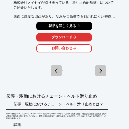
株式会社メイセイが取り扱っている「滑り止め耐熱材」について

ご紹介いたします。

表面に適度な凹凸があり、なおかつ高温でも剥がれにくい特殊塗
料を

製品を詳しく見る
焼き付け塗布し、非常に耐久性の高い表面状態を維持。

設置もしやすく、部分取り換えも可能。色や形状は、使用場所、

ダウンロード
用途によりご提案いたします。

お問い合わせ
【特長】

■表面に適度な凹凸がある

■高温でも剥がれにくい特殊塗料を焼き付け塗布し、

　非常に耐久性の高い表面状態を維持

■設置しやすく、部分取り換えも可能

1 / 1
■色(黄色、白、オレンジなど)は使用場所、用途によりご提案

■形状も使用場所、用途によりご提案

※詳しくはPDFをダウンロードしていただくか、お気軽にお問い
合わせください。
伝導・駆動におけるチェーン・ベルト滑り止め
伝導・駆動におけるチェーン・ベルト滑り止めとは？
伝導・駆動システムにおいて、チェーンやベルトがプーリーやスプロケット上で滑る現象を防ぎ、確実な動力伝達を実現するため
の技術や製品群を指します。これにより、動力伝達の効率低下、摩耗の促進、騒音の発生、さらにはシステム全体の故障といった
問題を回避します。
​課題