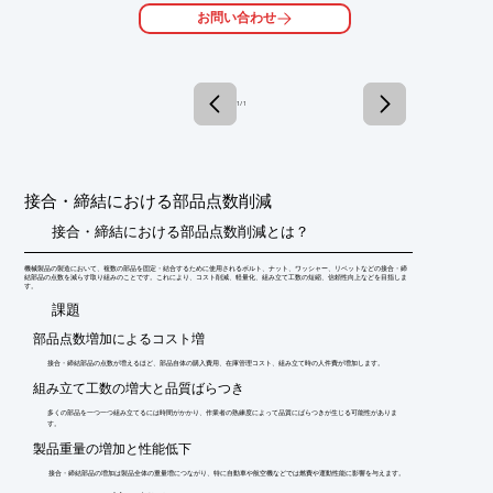
お問い合わせ
【できること】

■複数の部品を組み合わせた組立品の応力状態をみる

■複数部品を鋳物で一体化提案した形状の応力状態と比較する

■解析上で、事前に部品同士の耐久性や干渉を確認することで、
試作回数を削減でき、設計効率を上げる

1 / 1
※詳しくはPDFをダウンロードしていただくか、お気軽にお問い
合わせください。
接合・締結における部品点数削減
接合・締結における部品点数削減とは？
機械製品の製造において、複数の部品を固定・結合するために使用されるボルト、ナット、ワッシャー、リベットなどの接合・締
結部品の点数を減らす取り組みのことです。これにより、コスト削減、軽量化、組み立て工数の短縮、信頼性向上などを目指しま
す。
​課題
部品点数増加によるコスト増
接合・締結部品の点数が増えるほど、部品自体の購入費用、在庫管理コスト、組み立て時の人件費が増加します。
組み立て工数の増大と品質ばらつき
多くの部品を一つ一つ組み立てるには時間がかかり、作業者の熟練度によって品質にばらつきが生じる可能性がありま
す。
製品重量の増加と性能低下
接合・締結部品の増加は製品全体の重量増につながり、特に自動車や航空機などでは燃費や運動性能に影響を与えます。