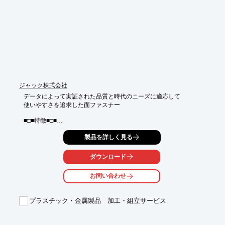
【特長】

■ワークに適した磁力のマグネットに交換可能

■搬送プレート内蔵

■本数は1本から15本まで設定可能

■パーツ供給数はロータリーSW又は外部通信により設定可能

※詳しくはカタログをご覧頂くか、お気軽にお問い合わせくださ
い。
ジャック株式会社
データによって実証された品質と時代のニーズに適応して

使いやすさを追求した面ファスナー

■□■特徴■□■

■産業用からレジャー、ご家庭にまで幅広く対応ができる

製品を詳しく見る
■軽くて丈夫、自由に着脱可能

■織物なので、お好みのサイズにカットできる

ダウンロード
■縫製、糊付、ウェルダーと用途に合わせて選択が可能

■カット、型抜き、結束テープ等も対応

お問い合わせ
■その他機能や詳細については、カタログダウンロード

　 もしくはお問い合わせ下さい。
プラスチック・金属製品 加工・組立サービス