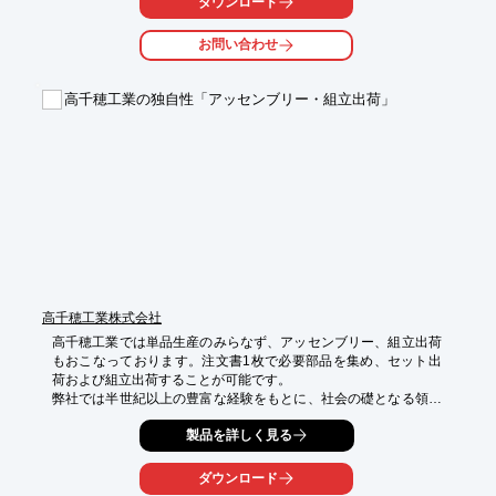
ダウンロード
・回転型とリニアの2タイプ

・小型、高性能一体型サーボシステム

お問い合わせ
・通信用ネットワーク線と電源線のみの接続で動作

・IP65対応筐体

・STO対応

高千穂工業の独自性「アッセンブリー・組立出荷」
・2ポートイーサネットによりデイジーチェーンでの接続が可能
高千穂工業株式会社
高千穂工業では単品生産のみらなず、アッセンブリー、組立出荷
もおこなっております。注文書1枚で必要部品を集め、セット出
荷および組立出荷することが可能です。

弊社では半世紀以上の豊富な経験をもとに、社会の礎となる領域
に向けて常に信頼性の高い製品を供給してまいりました。そして
製品を詳しく見る
そのスタンスは、今後も変わることなく常に技術・サービスの向
上を目指した事業展開を進めてまいります。また、弊社は素材か
ら完成品までの一元管理によるトータルでの品質管理を徹底して
ダウンロード
おります。
