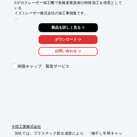
Co²ガスレーザー加工機で各種産業資材の特殊加工を得意として
いる

イズミレーザー株式会社の加工事例集です。

樹脂板・フィルムの割れない加工、厚物粘着製品加工、

製品を詳しく見る
厚物発泡体加工などの「非接触加工」をはじめ、「微細加工」
や、

手間のかからない「PET曲げ加工」など、様々な事例を紹介して
ダウンロード
います。

お問い合わせ
【ハンドブック掲載概要】

１．ご挨拶

２．設備

樹脂キャップ 製造サービス
３．加工事例

４．当社のご紹介

詳しくはカタログをご覧頂くか、お気軽にお問い合わせ下さい。
今田工業株式会社
当社では、プラスチック射出成形により、「物干し竿用キャッ