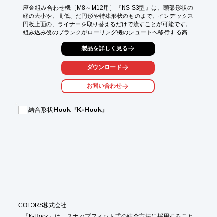
座金組み合わせ機［M8～M12用］『NS-S3型』は、頭部形状の
経の大小や、高低、だ円形や特殊形状のものまで、インデックス
円板上面の、ライナーを取り替えるだけで流すことが可能です。

組み込み後のブランクがローリング機のシュートへ移行する高さ
に対して、リベット及びワッシャー類のパーツフィーダーの高さ
製品を詳しく見る
が低位置にあるので、パーツボウル内のワーク量や、流れワーク
の投入・残量確認がしやすい等のメリットが生まれます。

リベットインデックス円板の1周あたりの溝の数を、必要に応じ
ダウンロード
て増やすことにより、低速回転でも組込数量が上がります。

お問い合わせ
【特長】

○ネジの頭部形状を選ばない

○ローダウンスタイル（低位置型）＋オープンフェイス

結合形状Hook『K-Hook』
○より高い生産性の向上UP

詳しくはお問い合わせ、またはカタログをダウンロードしてくだ
さい。
COLORS株式会社
『K-Hook』は、スナップフィット式の結合方法に採用すること