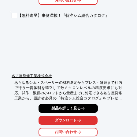
お問い合わせ
ペーパークリップ・文具・雑貨等の企画開発・製造・販売も行っ
ております。

ご要望の際はお気軽に、お問い合わせください。

【無料進呈】事例満載！『特注シム総合カタログ』
【当社の特長】

■金属板バネのプレス加工が得意

■順送金型による量産対応で、高品質かつ低価格

■単能金型による小ロット対応も

※詳しくはPDFをダウンロードしていただくか、お気軽にお問い
合わせください。
名古屋発條工業株式会社
あらゆるシム・スペーサーの材料選定からプレス・研磨まで社内
で行う一貫体制を確立して数ミクロンレベルの精度要求にも対
応。試作・数個の小ロットから量産までに対応できる名古屋発條
工業から、設計者必見の『特注シム総合カタログ』をプレゼン
ト！

製品を詳しく見る
シム・スペーサーの基礎知識に加え、

素材変更や表面処理・熱処理の活用によるコストダウンのポイン
ダウンロード
トなど

VA/VEコストダウン事例も多数掲載した設計者必携の1冊です。
お問い合わせ
ぜひお見逃し無く！
