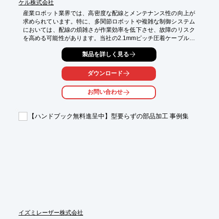
ケル株式会社
産業ロボット業界では、高密度な配線とメンテナンス性の向上が
求められています。特に、多関節ロボットや複雑な制御システム
においては、配線の煩雑さが作業効率を低下させ、故障のリスク
を高める可能性があります。当社の2.1mmピッチ圧着ケーブル用
コネクタ「FKシリーズ」は、省配線化を実現し、メンテナンス性
製品を詳しく見る
を向上させることで、これらの課題を解決します。

【活用シーン】

ダウンロード
・マニピュレーター

・マウンター

お問い合わせ
・センサーを多く使用するアプリケーション

【導入の効果】

【ハンドブック無料進呈中】型要らずの部品加工 事例集
・省配線化によるコストダウンと装置の小型化

・メンテナンス性の向上

・誤嵌合防止による信頼性向上
イズミレーザー株式会社