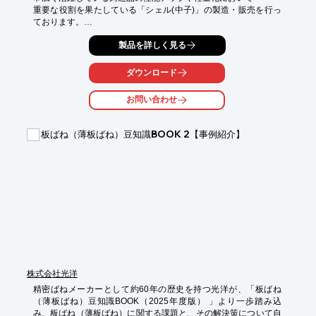
重要な役割を果たしている「シェル(中子)」の製造・販売を行っ
ております。

お客様の様々なニーズにお応えするために多種多様なシェルマシ
製品を詳しく見る
ンを

揃えておりますので、ご要望の際はお気軽にお問い合わせくださ
ダウンロード
い。

お問い合わせ
【取扱品目】

■シェル中子

■CO2中子

板ばね（薄板ばね）豆知識BOOK 2【事例紹介】
■フラン中子8主型

■コールドボックス中子

■ターボチャージ中子　など

※詳しくはPDFをダウンロードして頂くか、お気軽にお問い合わ
せください。
株式会社光洋
精密ばねメーカーとして約60年の歴史を持つ光洋が、「板ばね
（薄板ばね）豆知識BOOK（2025年度版） 」より一歩踏み込
み、板ばね（薄板ばね）に関する課題と、その解決策について自