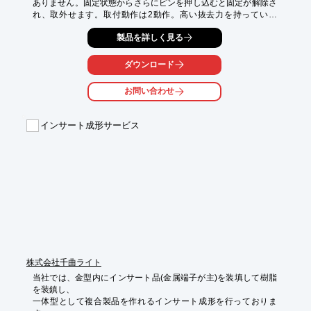
ありません。固定状態からさらにピンを押し込むと固定が解除さ
れ、取外せます。取付動作は2動作。高い抜去力を持っていま
す。

製品を詳しく見る
【特長】

■パネルの脱着を極めて容易に行える

ダウンロード
■。取付状態でぐらつきがなく、取付け時に工具は必要無し

■固定状態からさらにピンを押し込むと固定が解除

お問い合わせ
※詳細は資料請求して頂くかダウンロードからPDFデータをご覧
下さい。
インサート成形サービス
株式会社千曲ライト
当社では、金型内にインサート品(金属端子が主)を装填して樹脂
を装鎮し、

一体型として複合製品を作れるインサート成形を行っておりま