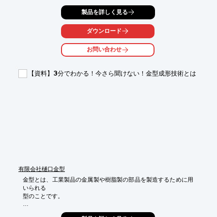
部品は台湾から直送、決済は日本の口座。レートや手数料等の心
製品を詳しく見る
配は一切ないです。

品質管理には、当社のスタッフが徹底検査致しますので、ご安心
下さいませ。

ダウンロード
原価低減やコストダウンしたいお品物が御座いましたら、是非一
お問い合わせ
度お見積

させていただけたら幸いです。

【資料】3分でわかる！今さら聞けない！金型成形技術とは
【特長】

■短納期・高品質

■海外価格・日本取引

■楽

■便利

■高精度

※詳しくはPDF資料をご覧いただくか、お気軽にお問い合わせ下
さい。
有限会社樋口金型
金型とは、工業製品の金属製や樹脂製の部品を製造するために用
いられる

型のことです。

材料の塑性や流動性をなどを利用して成形加工することができ、