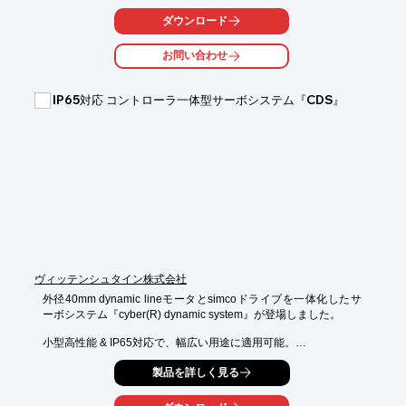
ダウンロード
お問い合わせ
IP65対応 コントローラ一体型サーボシステム『CDS』
ヴィッテンシュタイン株式会社
外径40mm dynamic lineモータとsimcoドライブを一体化したサ
ーボシステム『cyber(R) dynamic system』が登場しました。

小型高性能 & IP65対応で、幅広い用途に適用可能。

コントローラ一体型なので、装置側に設置する事で制御盤の省ス
製品を詳しく見る
ペース化、省配線化が図れます。

【特長】
