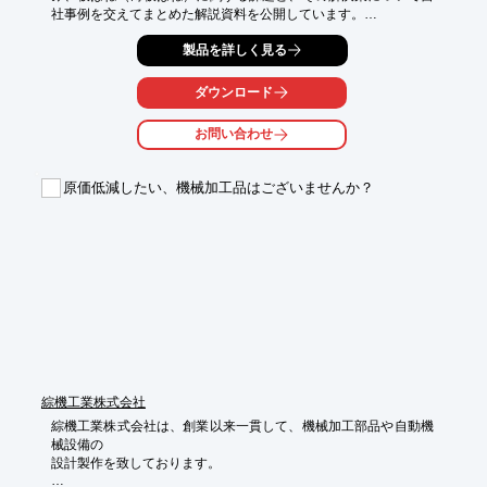
社事例を交えてまとめた解説資料を公開しています。

「どの材質・加工方法を選べばよいかわからない」

製品を詳しく見る
「設計段階から相談できるメーカーを探している」

ダウンロード
——そんなお悩みをお持ちの方に向けて、光洋の技術や提案を具
体的にご紹介しています。

お問い合わせ
ぜひダウンロードのうえ、ご覧ください。

【板ばね（薄板ばね）豆知識BOOK 2】（全20ページ）

原価低減したい、機械加工品はございませんか？
1.　材料

2.　マルチフォーミング加工とは

3.　光洋における板ばね製品設計・開発

4.　後処理

5.　使用事例

6.　用語説明

7.　板ばね加工ヒアリングシート 

※詳しい内容は「PDFダウンロード」よりすぐにご覧いただけま
す。
綜機工業株式会社
綜機工業株式会社は、創業以来一貫して、機械加工部品や自動機
械設備の

設計製作を致しております。
