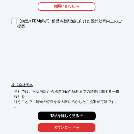
お問い合わせ
【特長】

■着脱式でブラシ交換が簡単

■金具再利用で経済的

【鋳造×FEM解析】部品点数削減に向けた設計効率向上のご
■共通パーツで在庫管理が容易

提案
■同材質で廃棄分別不要

■バリのサイズに関係なく使用可能

※詳しくはPDF資料をご覧いただくか、お気軽にお問い合わせ下
さい。
株式会社岡本
当社では、形状設計から構造(FEM)解析までの鋳物に関する一貫
設計を

行うことで、鋳物の特長を最大限に活かしたご提案が可能です。

3DCAD上で作成したパーツ（部品）同士の「組立品」を解析す
製品を詳しく見る
る「アセンブリ解析」。

アセンブリ解析を通して部品点数の削減が可能なものか、

一体化させた際の応力状態を見ることで、試作回数を削減。

ダウンロード
これにより設計工数とコストの負担を軽減いたします。
