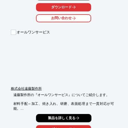
初めて鍛造について学ばれる方にも、なるべく分かりやすいよう
に心がけて作成した動画となっております。
ダウンロード
お問い合わせ
オールワンサービス
株式会社遠藤製作所
遠藤製作所の『オールワンサービス』についてご紹介します。

材料手配～加工、焼き入れ、研磨、表面処理まで一貫対応が可
能。

約40社の幅広い協力メーカー様と当社営業との密な連携により、

製品を詳しく見る
多種多様な加工に対応いたします。

完成品の精度を守り、お客様へ納期通りにお届けする。
