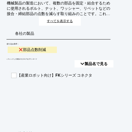
機械製品の製造において、複数の部品を固定・結合するため
に使用されるボルト、ナット、ワッシャー、リベットなどの
接合・締結部品の点数を減らす取り組みのことです。これに
より、コスト削減、軽量化、組み立て工数の短縮、信頼性向
すべてを表示する
上などを目指します。
各社の製品
絞り込み条件：
部品点数削減
​▼チェックした製品のカタログをダウンロード
製品名で見る
【産業ロボット向け】FKシリーズ コネクタ