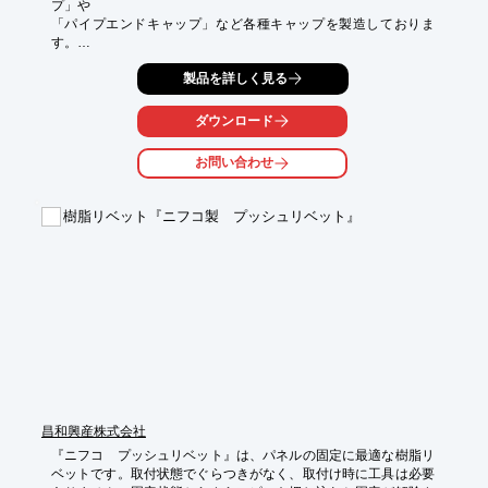
プ」や

「パイプエンドキャップ」など各種キャップを製造しておりま
す。

製品により最小ロット数は異なりますが、小ロットでの生産も可
製品を詳しく見る
能です。

また、汎用プラスチック以外にも、軟質PVCやエラストマーなど
ダウンロード
幅広い

素材に対応します。

お問い合わせ
永年培った経験とノウハウを活かし、確かな品質の製品を提供し
ます。

樹脂リベット『ニフコ製 プッシュリベット』
【特長】

■小ロットから製作可能

■試作金型製作から一貫生産

■信頼と実績

※詳しくはPDFをダウンロードしていただくか、お気軽にお問い
合わせください。
昌和興産株式会社
『ニフコ　プッシュリベット』は、パネルの固定に最適な樹脂リ
ベットです。取付状態でぐらつきがなく、取付け時に工具は必要