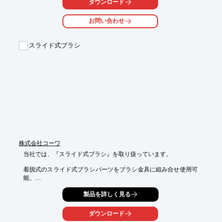
ダウンロード
それが当社のサービスです。

お問い合わせ
【特長】

■完成品をお届け

■高品質

スライド式ブラシ
■納期厳守

■小中ロット

■約40社の幅広い協力メーカーとの連携

※詳しくはPDF資料をご覧いただくか、お気軽にお問い合わせく
ださい。
株式会社コーワ
当社では、『スライド式ブラシ』を取り扱っています。

着脱式のスライド式ブラシパーツをブラシ金具に組み合せ使用可
能。

六角レンチで簡単着脱ができます。

製品を詳しく見る
共通パーツで在庫の管理が容易で、同材質で廃棄分別は不要とな
っており、

ダウンロード
金具の再利用で経済的です。
