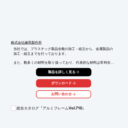
株式会社練馬製作所
当社では、プラスチック製品全般の加工・組立から、金属製品の

加工・組立までを行っております。

また、数多くの材料を取り扱っており、代表的な材料は常時在庫
が

製品を詳しく見る
ありますので、お急ぎの依頼にも対応できます。

お急ぎの型抜き品でしたら、プロッター加工にて抜き型無しの

ダウンロード
加工にも対応しております。

お問い合わせ
【加工技術】

■ビク型抜き

■精密抜き

総合カタログ『アルミフレームVol.710』
■印刷

■切削

■組立

■超音波溶着
