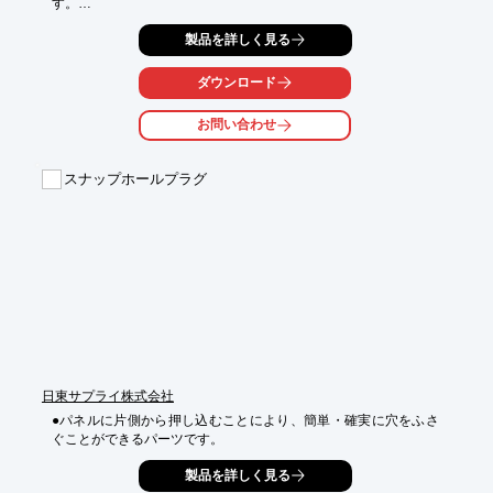
す。

インサートする対象は金属だけに限らず、プラスチック・セラミ
製品を詳しく見る
ック・

ネット・ガラス・木材など、多種多様な材料を組み合せる事が可
ダウンロード
能です。

お問い合わせ
また、竪型ロータリー成形機（上型1面・下型2面）により、

量産品にも対応しております。

スナップホールプラグ
【当社の特長】

■樹脂の優れた絶縁性と、金属の導電性の長所を巧みに取り入れ
る事により

　精密な電子機器などの部品として用いられる

　(車載用スイッチの成型品)(特殊コードの端末成型品)

■異なる材料を組合せる事自体で、従来の複数工程を削減し短納
期はもちろん

　製品精度の向上、コスト削減を目指す

　(電子部品、組立用治具の成型品)(医療用機器の成型品)

※詳しくは、お気軽にお問い合わせください。
日東サプライ株式会社
●パネルに片側から押し込むことにより、簡単・確実に穴をふさ
ぐことができるパーツです。
製品を詳しく見る