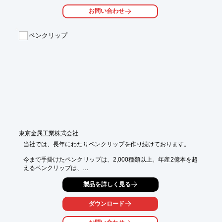
お問い合わせ
詳しくはお問い合わせ、またはカタログをダウンロードしてくだ
さい。
ペンクリップ
東京金属工業株式会社
当社では、長年にわたりペンクリップを作り続けております。

今まで手掛けたペンクリップは、2,000種類以上。年産2億本を超
えるペンクリップは、

国内はもとより海外でも使用されており、デザインはもちろん、

製品を詳しく見る
本来の”はさむ”という機能を重視した高品質なクリップには定評
があります。

ダウンロード
また、当社では、自社商品開発も手掛けており、ペンクリップ以
外にも
