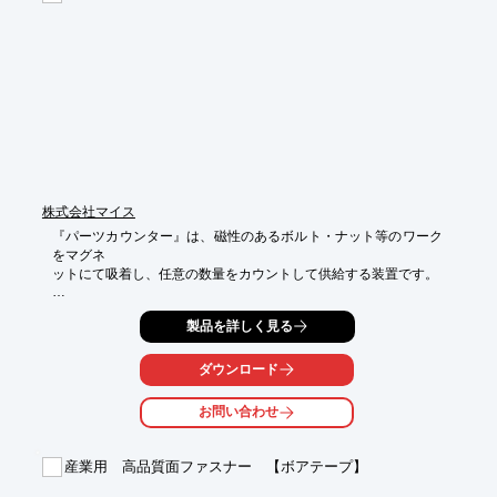
※ダウンロード頂けるのは「ダイジェスト版」です。

「完全版」をご希望の方は、お問い合わせよりお申込みくださ
い。
株式会社マイス
『パーツカウンター』は、磁性のあるボルト・ナット等のワーク
をマグネ

ットにて吸着し、任意の数量をカウントして供給する装置です。

切出しローラーから受け皿へ供給する過程にセンサーが設けら
製品を詳しく見る
れ、その

センサーの遮光により数量をカウントし、受け皿をストッパーま
で持ち

ダウンロード
上げる事によりカウントがリセットされます。

お問い合わせ
また、搬送プレートには搬送用マグネットと攪拌用マグネットが

組み込まれており、これらはワークに適した磁力のマグネットに
交換が

産業用 高品質面ファスナー 【ボアテープ】
可能です。
