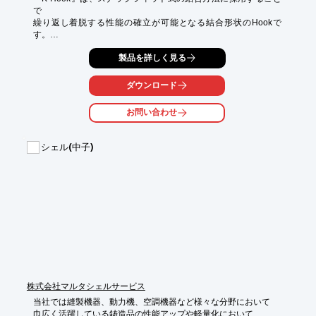
で

繰り返し着脱する性能の確立が可能となる結合形状のHookで
す。

従来ネジ等の締結部品が必要最低限で済み、コスト削減。

製品を詳しく見る
環境に優しい製品を生み出すことが可能です。

ダウンロード
【特長】

■非常に折れ難い機能を「形状」だけの工夫で解決した結合方式

お問い合わせ
■ガラス質のアクリル樹脂性Hookさえも容易に折れない特長を有
する

■無理抜き成形が可能、スライド型不要　など

シェル(中子)
※詳しくはPDFをダウンロードして頂くか、お気軽にお問い合わ
せ下さい。
株式会社マルタシェルサービス
当社では縫製機器、動力機、空調機器など様々な分野において

巾広く活躍している鋳造品の性能アップや軽量化において
