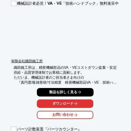
機械設計者必見！VA・VE「技術ハンドブック」無料進呈中
◎ハンドバッグの留め具　　　◎手芸用品

◎デジカメ・ケースの留め具　◎衣類・傘の留め具

◎自動車のシート部分　　　　◎ウェアラブル製品の電気コネク
タ
有限会社織田鐵工所
織田鐵工所は、精密機械部品のVA・VEコストダウン提案・安定
供給・品質管理体制でお客様に貢献します。

ただいま、機械設計者のご担当者さま向けの

　『真円度/複雑形状/寸法精度　精密機械部品VA・VE　技術ハン
ドブック』

製品を詳しく見る
をご希望の方に無料進呈いたします！

「機械設計者が押さえるべき基礎知識」や、

ダウンロード
「精密機械部品のVA・VEコストダウンのポイント」も

具体的なケースに基づいて、分かりやすくまとめました。

お問い合わせ
【掲載概要】

■機械設計者が押さえるべき基礎知識

パーツ計数装置『パーツカウンター』
■精密機械部品のＶＡ・ＶＥコストダウン事例集
