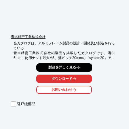
■縫製

※詳しくはPDFをダウンロードしていただくか、お気軽にお問い
合わせください。
青木精密工業株式会社
当カタログは、アルミフレーム製品の設計・開発及び製造を行っ
ている

青木精密工業株式会社の製品を掲載したカタログです。溝巾
5mm、使用ナット最大M5、溝ピッチ20mmの「system20」アル
ミフレームをはじめ、ナットやブラケット、キャップなど豊富に
製品を詳しく見る
ラインアップしています。

【掲載内容】

ダウンロード
■system20

■system30

■system40

お問い合わせ
■技術資料　他

※詳細は資料請求して頂くか、ダウンロードからPDFデータをご
引戸錠部品
覧下さい。