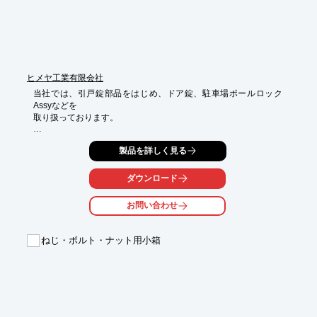
ヒメヤ工業有限会社
当社では、引戸錠部品をはじめ、ドア錠、駐車場ポールロック
Assyなどを

取り扱っております。

プレス加工、旋削、切削加工、ティグ及びスポット溶接、

製品を詳しく見る
タップ等から組立、 梱包まで一括加工。

御薗工場では比較的小さな物でも組み立ても可能です。

ダウンロード
ご要望の際はお気軽に、お問い合わせください。

お問い合わせ
【営業品目】

■ドア錠及引戸錠部品

■ドア錠及引戸錠　一括完成品

ねじ・ボルト・ナット用小箱
■ドア錠ケース　一括

■床収納庫把手Assy

■駐車場ポールロックAssy

※詳しくはPDFをダウンロードして頂くか、お問い合わせくださ
い。