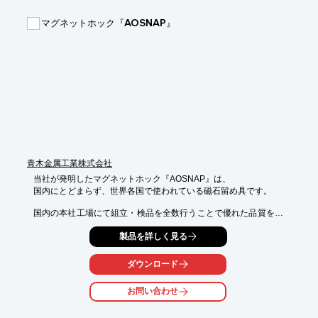
名古屋発條工業はＩＳＯ９００１、ＩＳＯ１４００１、
マグネットホック『AOSNAP』
ISO/TS16949（自動車セクター規格）取得企業です。

※ダウンロードしていただけるのは「抜粋版」になります。

　完全版をご希望の方はお申込みフォームよりお問い合わせくだ
さい。

【掲載内容（抜粋）】

■シム・スペーサーについて

■シム・スペーサーの形状と用途

■シム・スペーサーの製造工程

■シム・スペーサーのオプション加工

青木金属工業株式会社
■VA・VE事例集

当社が発明したマグネットホック『AOSNAP』は、

※詳しくはカタログダウンロード、もしくはお問い合わせくださ
国内にとどまらず、世界各国で使われている磁石留め具です。

い。
国内の本社工場にて組立・検品を全数行うことで優れた品質を保
持。

製品を詳しく見る
各所から高評価をいただいています。

有名バッグブランドや大手自動車メーカーでも採用。

ダウンロード
1000種以上の製品から適した磁力取付け方法の磁石を提案できま
す。

お問い合わせ
磁力を活用した製品企画のお手伝いも可能です。

【採用事例】
