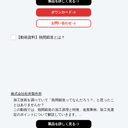
製品を詳しく見る
金属や

樹脂、ゴムなど材料に合わせて金型の仕組みや成形方法が異なり
ます。

ダウンロード
当資料では、金型のメリットや種類、射出成形についてわかりや
お問い合わせ
すく解説。

また、「樋口金型のご紹介」も掲載しております。

【動画資料】熱間鍛造とは？
ぜひ、ご一読ください。

【掲載内容】

■金型とは

■金型の種類

■射出成形ってなに？

■樋口金型の紹介

※詳しくはPDF資料をご覧いただくか、お気軽にお問い合わせ下
さい。
株式会社松井製作所
加工技術を調べていて「熱間鍛造ってなんだろう？」と思ったこ
とはありませんか？

この動画では、熱間鍛造の加工原理と特徴、改善事例、加工先選
定のポイントについて解説していきます。

切削加工や鋳造など、他の加工方法との違いについても解説して
製品を詳しく見る
います。
