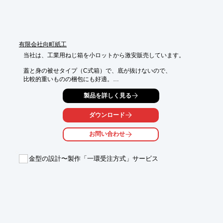
有限会社向町紙工
当社は、工業用ねじ箱を小ロットから激安販売しています。

蓋と身の被せタイプ（C式箱）で、底が抜けないので、

比較的重いものの梱包にも好適。

サイズは7種類ご用意しており、紙の材質はNクラフトボールで、

製品を詳しく見る
油じみが目立ちにくくコートボールに比べて堅く強度がありま
す。

ダウンロード
【特長】

お問い合わせ
■小ロットから激安販売

■蓋と身の被せタイプ（C式箱）

■底が抜けないため、比較的重いものの梱包にも好適

金型の設計〜製作「一環受注方式」サービス
■油じみが目立ちにくくコートボールに比べて堅く強度がある

■サイズは7種類をご用意

※詳しくはPDF資料をご覧いただくか、お気軽にお問い合わせ下
さい。