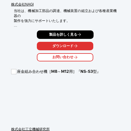
株式会社NAGI
当社は、機械加工部品の調達、機械装置の組立および各種産業機
器の

製作を強力にサポートいたします。

当社が一括管理することで、お客様の手間を省き、独自で行うよ
製品を詳しく見る
りも

トータルコストを削減。

ダウンロード
また初期設計開発段階より、ご相談いただければ、より一層効果
のある

お問い合わせ
対応も可能です。ご要望の際はお気軽に、お問い合わせくださ
い。

座金組み合わせ機［M8～M12用］『NS-S3型』
【業務内容】

■機械加工部品の調達、機械装置の組立

■単品部品、組立用一括部品の手配

■手のひらサイズの小物部品から20トンクラスの大物部品まで対
応

■機械装置の組立・配管から修理・改造まで

■管理コストの削減　など

※詳しくはお気軽にお問い合わせください。
株式会社三立機械研究所