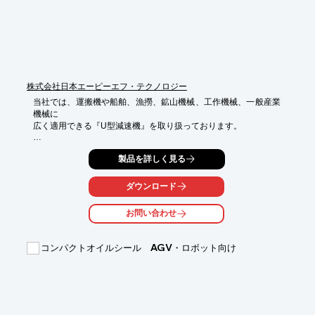
り完結することができます。

ベストセラー製品のSP+とTP+は、出力密度を飛躍的に向上させ
た高性能製品です。回転数とトルク値の増加により、同時に稼働
中の騒音の低下を実現させました。低い無負荷ランニングトルク
により、損失の発生率が減少し、全体的なエネルギー効率が向上
しました。

製品の特長

株式会社日本エーピーエフ・テクノロジー
・高い出力密度

当社では、運搬機や船舶、漁撈、鉱山機械、工作機械、一般産業
・高水準の回転数、トルク、位置決め精度

機械に

・低い運転時騒音

広く適用できる『U型減速機』を取り扱っております。

・幅広く多様な種類とシステム

・幅広い経験と高い安全性
長年の製作実績があり、小型で軽量であることが特長です。

製品を詳しく見る
また、入出力軸は同一軸線となっております。

【形式】

ダウンロード
■U-100

■U-130

■U-180

お問い合わせ
■U-250

■U-500

コンパクトオイルシール AGV・ロボット向け
※詳しくはPDFをダウンロードしていただくか、お気軽にお問い
合わせください。