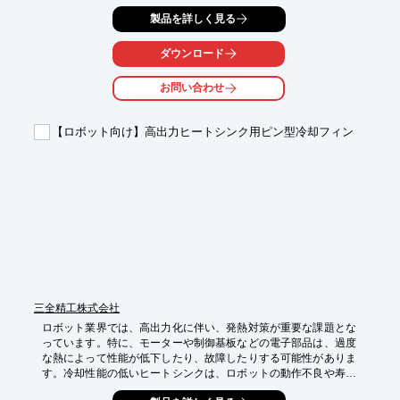
がる可能性があります。Galaxie ゼロバックラッシュ減速機は、
製品を詳しく見る
高いトルク密度と剛性により、優れた伝達精度と位置決め精度を
実現します。

ダウンロード
【活用シーン】

・ロボットアームの関節部

お問い合わせ
・精密位置決めが必要な搬送システム

・高精度な組み立て作業

【ロボット向け】高出力ヒートシンク用ピン型冷却フィン
【導入の効果】

・位置決め精度の向上

・動作の安定性向上

・作業効率の改善
三全精工株式会社
ロボット業界では、高出力化に伴い、発熱対策が重要な課題とな
っています。特に、モーターや制御基板などの電子部品は、過度
な熱によって性能が低下したり、故障したりする可能性がありま
す。冷却性能の低いヒートシンクは、ロボットの動作不良や寿命
低下につながるため、信頼性の高い冷却ソリューションが求めら