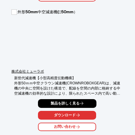
・CNC旋盤

・レーザー加工機

外形50mm中空減速機(□50mm）
【導入の効果】

・高精度な位置決め制御

・省スペース化

・エネルギー効率の向上
株式会社ミューラボ
新世代減速機【小型高精度伝動機構】

外形50ｍｍ中空クラウン減速機(CROWNROBOXGEAR)は、減速
機の中央に空間を設けた構造で、配線を空間の内部に格納する中
空減速機の効率的な設計により、限られたスペース内で高い動力
伝達効果を発揮

製品を詳しく見る
・３つのギア（ローターギア、ステータギアおよび、アウトプッ
トギア）で構成

ダウンロード
・大減速比 / 低バックラッシュ/ 小型軽量化 / 逆駆動性が実現

・小さいのにパワフル/同サイズ比でトルク３倍
お問い合わせ