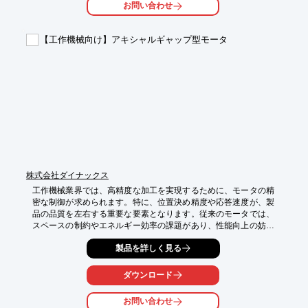
お問い合わせ
【導入の効果】

・可動域の拡大

【工作機械向け】アキシャルギャップ型モータ
・耐久性の向上

・軽量化による省エネ化
株式会社ダイナックス
工作機械業界では、高精度な加工を実現するために、モータの精
密な制御が求められます。特に、位置決め精度や応答速度が、製
品の品質を左右する重要な要素となります。従来のモータでは、
スペースの制約やエネルギー効率の課題があり、性能向上の妨げ
となる場合があります。当社のアキシャルギャップ型モータは、
製品を詳しく見る
小型・扁平設計でありながら、高い出力と96%の最高効率を実現
します。これにより、省スペース化と省エネルギー化に貢献し、
工作機械の性能向上をサポートします。

ダウンロード
【活用シーン】

お問い合わせ
・精密研削盤
