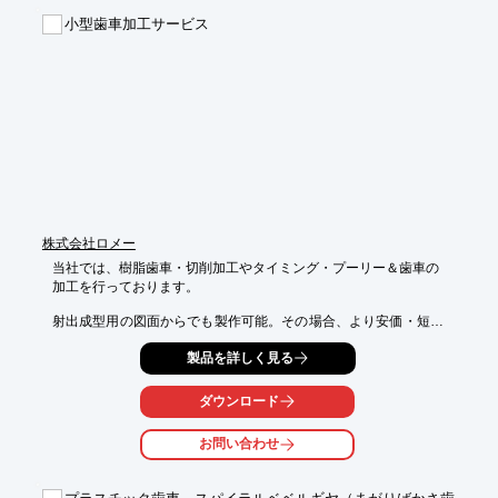
小型歯車加工サービス
株式会社ロメー
当社では、樹脂歯車・切削加工やタイミング・プーリー＆歯車の

加工を行っております。

射出成型用の図面からでも製作可能。その場合、より安価・短納
期に

製品を詳しく見る
製作するための、肉盗みの省略や形状の変更もご提案します。

ご要望の際はお気軽に、お問い合わせください。

ダウンロード
【特長】

お問い合わせ
■樹脂歯車・切削加工

　・1ピース、多ピース問わずに加工可能

　・当社は可能な限り自社内で加工
