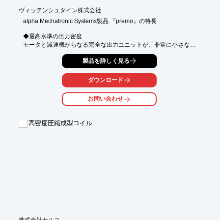
ヴィッテンシュタイン株式会社
alpha Mechatronic Systems製品 『premo』の特長

◆最高水準の出力密度

モータと減速機からなる完全な出力ユニットが、非常に小さな設
置スペースで高いパフォーマンスを発揮します。

製品を詳しく見る
◆小さい慣性モーメント

非常に小さい慣性モーメントにより、生産性が高まり、エネルギ
ー消費が削減されます。

ダウンロード
◆高剛性

駆動ベアリングの高いねじれ剛性とチルティング剛性により、サ
お問い合わせ
ーボアクチュエータの制御品質が高まります。

◆低バックラッシュ

最小限のバックラッシュにより、システムの精度が効果的に高ま
高密度圧縮成型コイル
ります。

◆絶対的な拡張性

製品ユニットの技術的特性は、装置要件に応じて拡張可能です。

◆高い接続性

電気的インターフェイスは、さまざまなサーボコントローラとの
高い接続性をもたらします。
株式会社セルコ