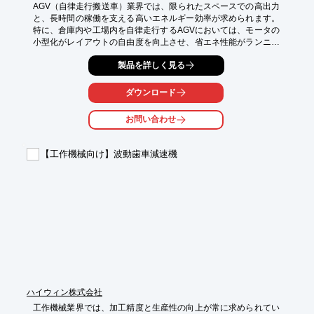
AGV（自律走行搬送車）業界では、限られたスペースでの高出力
と、長時間の稼働を支える高いエネルギー効率が求められます。
特に、倉庫内や工場内を自律走行するAGVにおいては、モータの
小型化がレイアウトの自由度を向上させ、省エネ性能がランニン
グコストを左右します。アキシャルギャップ型モータは、これら
製品を詳しく見る
の課題に応えるために開発されました。

【活用シーン】

ダウンロード
・倉庫内の搬送AGV

・工場内の部品搬送AGV

お問い合わせ
・屋外での運搬AGV

【導入の効果】

【工作機械向け】波動歯車減速機
・AGVの小型化・軽量化

・バッテリー駆動時間の延長

・省エネルギーによるコスト削減
ハイウィン株式会社
工作機械業界では、加工精度と生産性の向上が常に求められてい