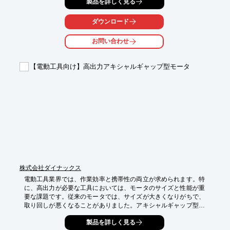
製品を詳しく見る
れています。

当社のピン型冷却フィンは、冷間鍛造加工により、これらの課題
ダウンロード
を解決します。

お問い合わせ
【活用シーン】

・高出力モーター

・制御基板

【電動工具向け】高出力アキシャルギャップ型モータ
・産業用ロボット

・協働ロボット

【導入の効果】

・ロボットの信頼性向上

・製品寿命の延長

・コスト削減

・短納期対応
株式会社ダイナックス
電動工具業界では、作業効率と携帯性の両立が求められます。特
に、高出力が必要な工具においては、モータのサイズと性能が重
要な課題です。従来のモータでは、サイズが大きくなりがちで、
取り回しが悪くなることがありました。アキシャルギャップ型モ
ータは、小型扁平設計と高効率により、高出力でありながらコン
製品を詳しく見る
パクトな電動工具を実現します。
