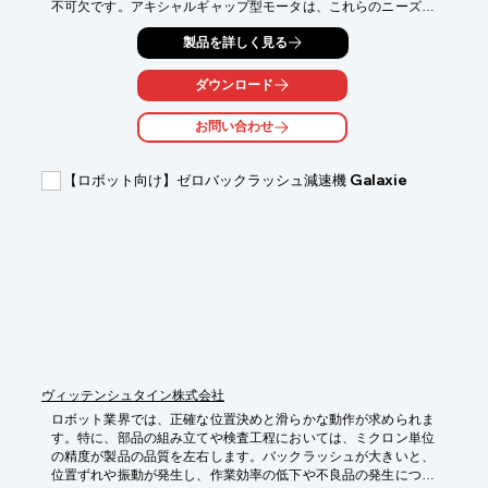
不可欠です。アキシャルギャップ型モータは、これらのニーズに
応えるべく開発されました。

製品を詳しく見る
【活用シーン】

・産業用ロボットのアーム駆動

ダウンロード
・協働ロボットの関節駆動

・搬送ロボットの駆動

お問い合わせ
【導入の効果】

・高トルクによる可搬重量の増加

【ロボット向け】ゼロバックラッシュ減速機 Galaxie
・小型化による省スペース化

・高効率化による省エネ性能の向上
ヴィッテンシュタイン株式会社
ロボット業界では、正確な位置決めと滑らかな動作が求められま
す。特に、部品の組み立てや検査工程においては、ミクロン単位
の精度が製品の品質を左右します。バックラッシュが大きいと、
位置ずれや振動が発生し、作業効率の低下や不良品の発生につな