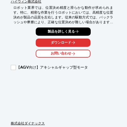
ハイウィン株式会社
ロボット業界では、位置決め精度と滑らかな動作が求められま
す。特に、精密な作業を行うロボットにおいては、高精度な位置
決めが製品の品質を左右します。従来の駆動方式では、バックラ
ッシュや摩擦により、正確な位置決めが難しい場合があります。
HIWINリニアモーターは、ダイレクトドライブと非接触駆動によ
製品を詳しく見る
り、高精度な位置決めと滑らかな動作を実現します。

【活用シーン】

ダウンロード
・精密組立ロボット

・検査装置

お問い合わせ
・搬送ロボット

【導入の効果】

【AGV向け】アキシャルギャップ型モータ
・高精度な位置決めによる品質向上

・摩擦による摩耗の低減

・メンテナンス性の向上
株式会社ダイナックス