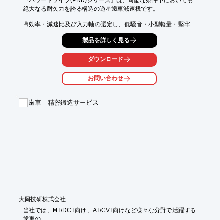
『パワードライブ(PRD)シリーズ』は、苛酷な条件下においても

絶大なる耐久力を誇る構造の遊星歯車減速機です。

高効率・減速比及び入力軸の選定し、低騒音・小型軽量・堅牢・
耐久性を

製品を詳しく見る
備えオイルバス方式で給油済みの為、即使用可能です。

【ラインアップ】

ダウンロード
■PDR100・150

■PDR170・200

お問い合わせ
■PDR250・300

※詳しくはPDFをダウンロードしていただくか、お気軽にお問い
歯車 精密鍛造サービス
合わせください。
大岡技研株式会社
当社では、MT/DCT向け、AT/CVT向けなど様々な分野で活躍する
歯車の
