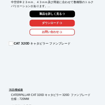
中空径Φ２３ｍｍ、４３ｍｍ及び用途に合わせて数種類のトルク
バリエーションがあります。

国内設計・製造ですので小ロットでのフランジ形状、材質などを
製品を詳しく見る
セミカスタマイズしてのご提供も可能ですので、お気軽にご相談
下さい。

ダウンロード
◇カスタム例

高回転型 真空モーター

お問い合わせ
宇宙環境向けモーター　(表面処理、低アウトガス、低温耐性グリ
ス等の対応)
CAT 320D キャタピラー ファンブレード
鴻昌機械廠
CATERPILLAR CAT 320D キャタピラー 320D  ファンブレード

仕様：720MM
