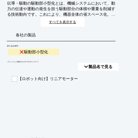
伝導・駆動の駆動部小型化とは、機械システムにおいて、動
力の伝達や運動の発生を担う駆動部分の体積や重量を削減す
る技術動向です。これにより、機器全体の省スペース化、軽
量化、高密度化、そしてエネルギー効率の向上が期待されま
すべてを表示する
す。特に、ロボット、自動車、航空宇宙、医療機器など、高
性能かつコンパクトな設計が求められる分野で重要視されて
各社の製品
います。
絞り込み条件：
駆動部小型化
​▼チェックした製品のカタログをダウンロード
製品名で見る
【ロボット向け】リニアモーター