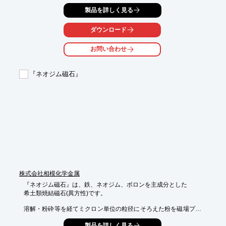
使って低コスト、短納期に仕上げます。

製品を詳しく見る
【特長】

■5軸マシニング

ダウンロード
■3次元形状加工

■高硬度切削

お問い合わせ
※詳しくはお問い合わせいただくかPDFをダウンロードしてご覧
ください。
『ネオジム磁石』
株式会社相模化学金属
『ネオジム磁石』は、鉄、ネオジム、ボロンを主成分とした

希土類焼結磁石(異方性)です。

溶解・粉砕等を経てミクロン単位の粒径にそろえた粉を磁場プレ
スで

製品を詳しく見る
圧縮成型(磁場中成型)した後に、焼結して磁石母材(直方体や円柱)