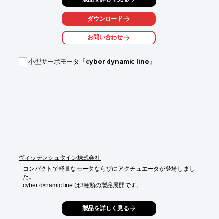
を製造します。

ダウンロード
次に磁石母材を丸、角、リング、瓦形状などの寸法に機械加工
し、

お問い合わせ
更に表面処理(通常ニッケルメッキ)をして製品にします。

高特性であることを活かし、機器の小型化、効率化を進めるため
小型サーボモータ『cyber dynamic line』
のキーパーツと

してますます用途が広がっています。

【特長】

■最大エネルギー積（BH) max）は48MGOeを超えるものもある

■コストパフォーマンスに勝れ、供給面での心配もない

■より保磁力を高めた耐熱性の材質が開発されている

■防錆のためNi電解メッキを標準仕様としている

※詳しくはお気軽にお問い合わせ下さい。
ヴィッテンシュタイン株式会社
コンパクトで軽量なモータならびにアクチュエータが登場しまし
た。

cyber dynamic line は3種類の製品展開です。

1. サーボモータ

製品を詳しく見る
2. サーボアクチュエータ（減速機つき）

3. リニアアクチュエータ（ボールねじ付き）
