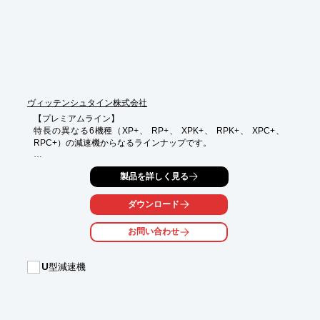
ヴィッテンシュタイン株式会社
【プレミアムライン】

特長の異なる6機種（XP+、 RP+、 XPK+、 RPK+、 XPC+、 
RPC+）の減速機からなるラインナップです。

製品の特長

製品を詳しく見る
・高い出力密度

・高精度の位置決め

・コンパクトなデザイン

ダウンロード
・取り付けが容易

・最上のエンジニアリングとエキスパートによるコンサルティン
お問い合わせ
グ

【アドバンスドライン】

U型減速機
高度な1～5 arcminで動作し、高精度でオールラウンダーなシリ
ーズです。

30以上の製品バージョンのご用意があるため、お客様の装置は、
当社の減速機並びに互換性のある直動システムの組み合わせによ