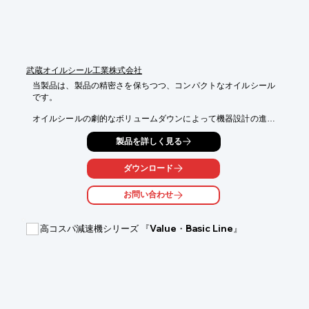
武蔵オイルシール工業株式会社
当製品は、製品の精密さを保ちつつ、コンパクトなオイルシール
です。

オイルシールの劇的なボリュームダウンによって機器設計の進化
を促進。

製品を詳しく見る
スペースの有効活用による機器開発の自由度を飛躍的に向上、省
スペース設計に貢献いたします。

ダウンロード
当社では、お客様のご要望によりオイルシールの寸法設計を行
い、好適なサイズのご提案をさせていただいております。

お問い合わせ
特にロボット、AGV、モーター、減速機、軸受などの製造メーカ
ー様への納入実績がございます。

また評価用ラインナップもございますので、お気軽にお問い合わ
高コスパ減速機シリーズ 『Value・Basic Line』
せください。

【特長】

■精度はそのまま、よりコンパクト

■様々な機器の開発を実現

■機器設計の進化を促進

■機器開発の自由度を飛躍的にアップ
