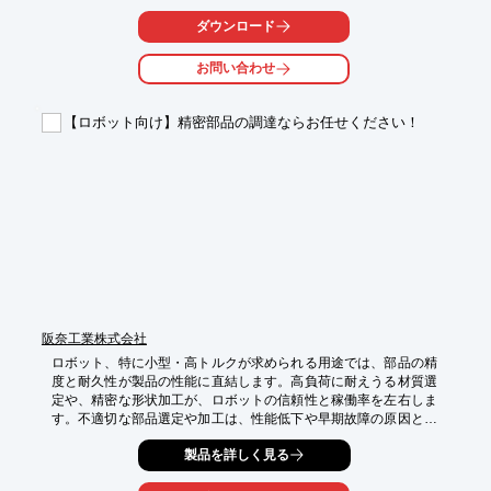
【活用シーン】

ダウンロード
・インパクトレンチ

・グラインダー

お問い合わせ
・電動ドリル

【導入の効果】

【ロボット向け】精密部品の調達ならお任せください！
・工具の軽量化

・作業性の向上

・バッテリー駆動時間の延長
阪奈工業株式会社
ロボット、特に小型・高トルクが求められる用途では、部品の精
度と耐久性が製品の性能に直結します。高負荷に耐えうる材質選
定や、精密な形状加工が、ロボットの信頼性と稼働率を左右しま
す。不適切な部品選定や加工は、性能低下や早期故障の原因とな
り得ます。当社は、こうしたロボットのニーズに応える精密部品
製品を詳しく見る
の調達をワンストップで行います。

【活用シーン】
