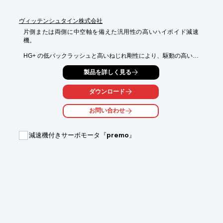
ヴィッテンシュタイン株式会社
片側または両側に中空軸を備えた汎用性の高いハイポイド減速
機。

HG+ の低バックラッシュと高いねじれ剛性により、駆動の高い位
置決め精度が得られ、高加速度運転の場合でも、機械の安定した
製品を詳しく見る
高精度を実現します。
ダウンロード
お問い合わせ
減速機付きサーボモータ『premo』