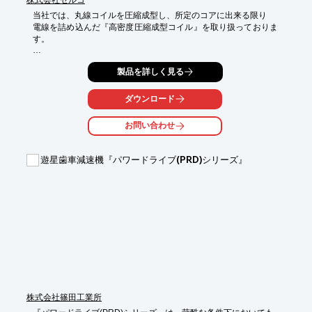
当社では、丸線コイルを圧縮成型し、所定のコアに出来る限り

電線を詰め込んだ『高密度圧縮成型コイル』を取り扱っておりま
す。

SRモータとして用いれば、磁石が必要なくなり、安い、小さ
製品を詳しく見る
い、

性能が良い、放熱性が良い、という理想のモータになります。

ダウンロード
【特長】

■丸線は平角線より安価で、被膜の損傷なしに圧縮成型が可能。

お問い合わせ
■コアの隙間に電線を出来るだけ詰め込む(占積率が高い)ことがで
き、

　省スペース、高特性を実現

遊星歯車減速機『パワードライブ(PRD)シリーズ』
■成形するため、自在の形で均一なコイルを提供でき、磁力が安
定化する

※詳しくはPDFをダウンロードしていただくか、お気軽にお問い
合わせください。
株式会社篠田工業所