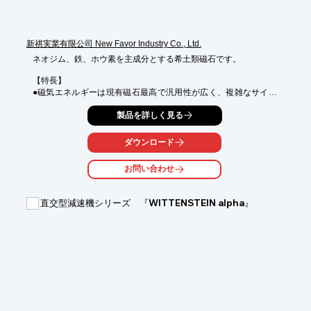
新祺実業有限公司 New Favor Industry Co., Ltd.
ネオジム、鉄、ホウ素を主成分とする希土類磁石です。

【特長】

●磁気エネルギーは現有磁石最高で汎用性が広く、複雑なサイズ
などオーダーメイド形状が可能です。

製品を詳しく見る
●錆びやすいので一般的には表面にニッケルメッキを施します。

●最強力磁石の特性を利用して製品の小型化高性能化が可能で
す。

ダウンロード
※温度による熱減磁に注意が必要です。

お問い合わせ
日本人のスタッフが在籍しております。

製品の詳細につきましてはお気軽にお問い合わせください。
直交型減速機シリーズ 『WITTENSTEIN alpha』