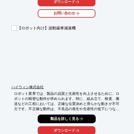
ダウンロード
・ロボットアームの駆動部

・減速機部品

お問い合わせ
・センサーハウジング

・小型モーター部品

【ロボット向け】波動歯車減速機
【導入の効果】

・高トルク伝達の実現

・小型化による省スペース化

・耐久性向上による長寿命化

・精密な動作制御への貢献
ハイウィン株式会社
ロボット業界では、製品の品質と生産性を向上させるために、ロ
ボットの精密な動作が求められます。特に、組み立て、検査、搬
送などの工程においては、正確な位置決めと滑らかな動きが不可
欠です。不正確な動作は、不良品の発生や生産性の低下につなが
る可能性があります。当社の波動歯車減速機は、高精度な位置決
製品を詳しく見る
めと高効率な動作を実現し、ロボットの性能を最大限に引き出し
ます。

ダウンロード
【活用シーン】
