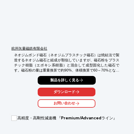
杭州矢量磁鉄有限会社
ネオジムボンド磁石（ネオジムプラスチック磁石）は焼結法で製
造するネオジム磁石と組成が類似していますが、磁石粉をプラス
チック樹脂（エポキシ系樹脂）と混合して成型固化した磁石で
す。磁石粉の量は重量換算で約90%、体積換算で60～70%となり
ます。
製品を詳しく見る
ダウンロード
お問い合わせ
高精度・高剛性減速機 『Premium/Advancedライン』