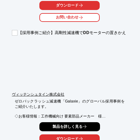
ダウンロード
いずれも最小径17mm/22mm/32mm/40mm/60mm の5サイズ展
開。

お問い合わせ
お客様の装置の省スペース化を実現します。

【特長】

【採用事例ご紹介】高剛性減速機でDDモーターの置きかえ
　- 最高レベルのトルク密度

　- 省スペースを実現する丸形デザイン

　- 統合型アブソリュートエンコーダ

　- 二重シールドのシングルケーブルソリューション

　- 高品質ステンレススチールハウジング

水しぶきのかかる工程、装置ならびに洗浄工程がある装置に好適
(食品・医薬工場など)

※防錆仕様、ハイジェニック仕様のサーボアクチュエータのライ
ンナップもございます。

IP69K防錆仕様、ハイジェニック仕様はd40（外径40mm）サイズ
ヴィッテンシュタイン株式会社
のみ対応となります。
ゼロバックラッシュ減速機「Galaxie」のグローバル採用事例を
ご紹介いたします。

◇お客様情報：工作機械向け 要素部品メーカー　様

◇アプリケーション：精密回転テーブル　

製品を詳しく見る
◇採用製品：Galaxie GS215　

従来のお客様装置では、両端に1台ずつ、計2台のDDモータを搭
載しておりましたが、Galaxieへの置き換えにより、片側1台でド
ダウンロード