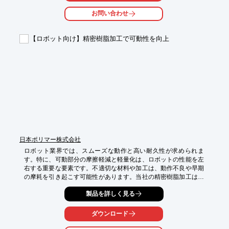
*   精密組立ロボット

お問い合わせ
*   検査装置

*   搬送ロボット

*   位置決めが必要な各種ロボット

【ロボット向け】精密樹脂加工で可動性を向上
【導入の効果】

*   高精度な位置決めによる品質向上

*   高効率な動作による生産性向上

*   小型・軽量化によるロボット設計の自由度向上
日本ポリマー株式会社
ロボット業界では、スムーズな動作と高い耐久性が求められま
す。特に、可動部分の摩擦軽減と軽量化は、ロボットの性能を左
右する重要な要素です。不適切な材料や加工は、動作不良や早期
の摩耗を引き起こす可能性があります。当社の精密樹脂加工は、
これらの課題を解決し、ロボットの性能向上に貢献します。

製品を詳しく見る
【活用シーン】

・関節部

ダウンロード
・駆動部

・外装部品
