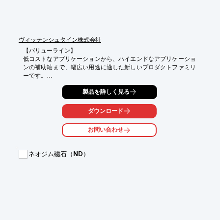
【このような点にお困りの方必見！】

■省スペース設計に課題

■機器開発で小型化が必要

■従来のオイルシールでは幅が広く組み込めない

ヴィッテンシュタイン株式会社
【バリューライン】

※詳しくはPDF資料をご覧いただくか、お気軽にお問い合わせ下
低コストなアプリケーションから、ハイエンドなアプリケーショ
さい。
ンの補助軸まで、幅広い用途に適した新しいプロダクトファミリ
ーです。

それぞれ特長の異なる10機種（NP, NPL, NPS, NPT, NPR, NPK, 
製品を詳しく見る
NPLK, NPSK, NPTK, NPRK）の減速機のラインナップから成り
立っています。

ダウンロード
【ベーシックライン】

「優れた適応性」のモットーを体現するものです。

お問い合わせ
特長の異なる6機種（CP、 CPS、 CPK、 CPSK、 CVH、 
CVS）の減速機からなるラインナップです。
ネオジム磁石（ND）