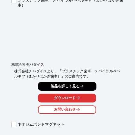
プラスチック歯車 スパイラルベベルギヤ（まがりばかさ歯
■タイミング・プーリー＆歯車

車）
　・創業以来、数多くの製品を製作してきたノウハウの蓄積を保
持

　・タップ、キー、フランジかしめ、表面処理対応可能　など

※詳しくはPDFをダウンロードして頂くか、お問い合わせくださ
い。
株式会社チバダイス
株式会社チバダイスより、「プラスチック歯車　スパイラルベベ
ルギヤ（まがりばかさ歯車）」のご案内です。
製品を詳しく見る
ダウンロード
お問い合わせ
ネオジムボンドマグネット