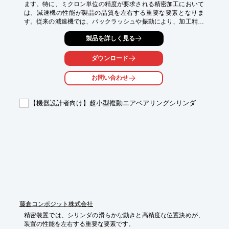
ます。特に、ミクロン単位の精度が要求される精密加工において
は、減速機の性能が製品の品質を左右する重要な要素となりま
す。従来の減速機では、バックラッシュや振動により、加工精度
が損なわれるケースがありました。当社の波動歯車減速機は、高
製品を詳しく見る
精度な位置決めと安定した動作を実現し、工作機械の性能向上に
貢献します。

ダウンロード
【活用シーン】

・精密工作機械

お問い合わせ
・研削盤

・フライス盤

・旋盤

【機器設計者向け】超小型複動エアベアリングシリンダ
【導入の効果】

・高精度加工の実現

・生産性の向上

・製品品質の向上
藤倉コンポジット株式会社
精密装置では、シリンダの滑らかな動きと高精度な位置決めが、
装置の性能を左右する重要な要素です。
