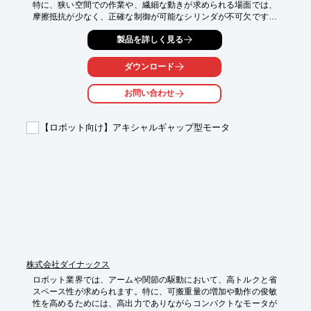
特に、狭い空間での作業や、繊細な動きが求められる場面では、
摩擦抵抗が少なく、正確な制御が可能なシリンダが不可欠です。
従来のシリンダでは、摩擦による動作の遅延や位置精度の低下が
製品を詳しく見る
課題となっていました。

藤倉コンポジットのACS-4-5は、エアベアリング技術により摩擦
抵抗をゼロにし、これらの課題を解決します。

ダウンロード
【活用シーン】

お問い合わせ
・精密な位置決め

・自重キャンセル

・押圧制御

【ロボット向け】アキシャルギャップ型モータ
【導入の効果】

・装置の動作性能向上

・高精度な位置決め

・装置の小型化・軽量化
株式会社ダイナックス
ロボット業界では、アームや関節の駆動において、高トルクと省
スペース性が求められます。特に、可搬重量の増加や動作の俊敏
性を高めるためには、高出力でありながらコンパクトなモータが