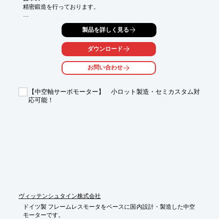
精密鍛造を行っております。

海外拠点のネットワークにより、24時間いつでも対応が可能で
製品を詳しく見る
す。

また、鍛造・機械加工・検査まで一貫した生産ラインにより、

ダウンロード
お客様のニーズに合わせた形での納入形態が可能です。

お問い合わせ
【技術紹介】

■部品の一体化と多段化

■⼯程削減

【中空軸サーボモーター】 小ロット製造・セミカスタム対
■軽量化とコンパクト化

応可能！
■歩留改善

■⾼強度化による鋼材の低グレード化

※詳しくはPDFをダウンロードして頂くか、お気軽にお問い合わ
せ下さい。
ヴィッテンシュタイン株式会社
ドイツ製 フレームレスモータをベースに国内設計・製造した中空
モーターです。
