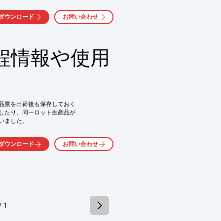
、マニュアルに沿って

ダウンロード
お問い合わせ
式」を確立しています。

程情報や使用
気軽にお問い合わせ下さい。
品票を出荷後も保存しておく

したり、同一ロット生産品が

ました。

ンを導入。

ダウンロード
お問い合わせ
用素材を複数の検索項目から

為、取引先の信頼感や安心感が

た。

ューション

対して出荷原票・

/ 1
はいえず、確認作業中は
