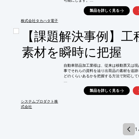
可能にします。

専門スタッフによる大掛かりな工事をなくし
製品を詳しく見る
お客様自ら設置可能な「簡単セッティング方
株式会社タカハタ電子
【特長】

■組立部品集品作業のデジタル化

【課題解決事例】工
■作業の標準化

■生産性の向上

■簡単セッティング方式

素材を瞬時に把握
■シングル・マルチ仕分け対応

※詳しくはPDF資料をご覧いただくか、お
自動車部品加工業様は、従来は移動票又は現
事でそれらの資料を辿り出荷品の素材を追跡
どのくらいあるかを把握する方法で対応してい
そこで、生産トレーサビリティ・ソリューショ
製品を詳しく見る
出荷した製品の製造時における工程情報や使
多角的に検索でき瞬時に把握が可能となった
システムプロダクト株
大きく高まり顧客満足度の向上につながりまし
式会社
【事例】

■導入システム：生産トレーサビリティ・ソリ
■課題：取引先からの生産品に対する問合せに
1 
　工程移動表を確認し回答する作業は迅速と
　通常業務を停止しなければならなかった
