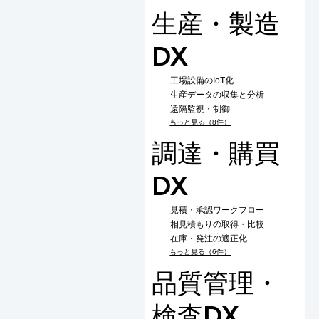
生産・製造
DX
工場設備のIoT化
生産データの収集と分析
遠隔監視・制御
もっと見る（8件）
調達・購買
DX
見積・承認ワークフロー
相見積もりの取得・比較
在庫・発注の適正化
もっと見る（6件）
品質管理・
検査DX