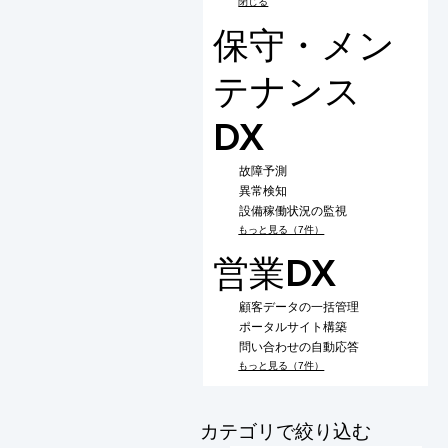
閉じる
保守・メン
テナンス
DX
故障予測
異常検知
設備稼働状況の監視
もっと見る（7件）
営業DX
顧客データの一括管理
ポータルサイト構築
問い合わせの自動応答
もっと見る（7件）
​カテゴリで絞り込む