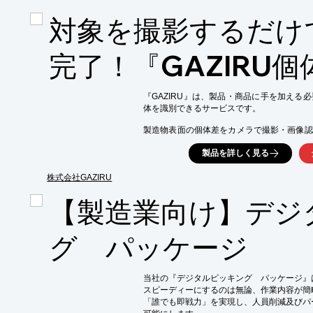
援します。

対象を撮影するだけ
【活用シーン】

・取引先への金型貸出管理

完了！『GAZIRU
・金型の所在、使用履歴の可視化

・返却期限の管理と通知

・棚卸業務の効率化

『GAZIRU』は、製品・商品に手を加える
【導入の効果】

体を識別できるサービスです。

・金型管理状況の見える化による、管理工数の
・コンプライアンス対応の強化と証跡管理

製造物表面の個体差をカメラで撮影・画像認
・取引先との情報共有の円滑化

料となる素材の個体識別まで可能。

・返却遅延の防止と早期発見
製品を詳しく見る
製品への印字・刻印やタグの取り付けが難し
「高精度」「高速」「汎用的」な個体識別を実
株式会社GAZIRU
【活用シーン】

・小さな部品や形状が複雑な製品のトレーサ
【製造業向け】デジ
・不具合発生時、同様の不具合を抱えた製品
製品リコールの最小化。

グ パッケージ
・真贋判定による模造品や不正流通への対策

※詳しくはPDFをダウンロードしていただ
当社の『デジタルピッキング　パッケージ』
スピーディーにするのは無論、作業内容が簡
「誰でも即戦力」を実現し、人員削減及びパ