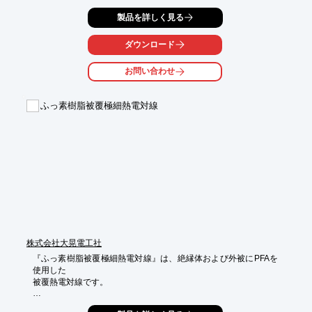
熱電対部板厚も50μmのため高速応答の測定が可能。

製品を詳しく見る
また、フィルムシート部寸法はご指定寸法にて製作が可能です。

【仕様】

ダウンロード
■熱電対種類：K熱電対、T熱電対

■熱電対素線外径：φ0.2mm

お問い合わせ
■精度：JISクラス1or2

■被覆線外径：約φ0.9mm

■測温範囲：～200℃

ふっ素樹脂被覆極細熱電対線
■端末処理：端子・コネクター等

※詳しくはPDFをダウンロードして頂くか、お気軽にお問い合わ
せください。
株式会社大晃電工社
『ふっ素樹脂被覆極細熱電対線』は、絶縁体および外被にPFAを
使用した

被覆熱電対線です。

PFA樹脂を極めて薄く被覆してますので、非常に細い仕上外径に