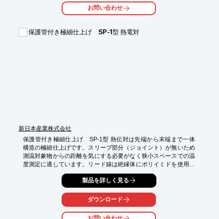
熱伝導率を算出し、表示します。

お問い合わせ
【主な仕様】

■測定対象物：フィルム、シート、板、多層材料など

保護管付き極細仕上げ SP-1型 熱電対
■装置寸法、重量：500mm×700mm×500mmH、30kg

■電源、消費電力：AC100V、300W

※詳しくはPDFをダウンロードして頂くか、お気軽にお問い合わ
せ下さい。
新日本産業株式会社
保護管付き極細仕上げ　SP-1型 熱伝対は先端から末端まで一体
構造の極細仕上げです。スリーブ部分（ジョイント）が無いため
測温対象物からの距離を気にする必要がなく狭小スペースでの温
度測定に適しています。リード線は絶縁体にポリイミドを使用し
た極細仕上げです。ポリイミドはフッ素樹脂をしのぐ耐寒耐熱性
製品を詳しく見る
(-250～350℃)を有し耐薬品性・電気絶縁性・機械的強度に優れ
た素材です。詳しくはお問い合わせ、もしくはカタログをご覧く
ださい。
ダウンロード
お問い合わせ