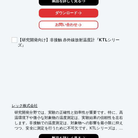
製品を詳しく見る
を再現し、実験の再現性を高めます。

【活用シーン】

ダウンロード
・電気電子部品の性能評価試験

・モーター、照明機器の動作試験

お問い合わせ
・EMC試験

【導入の効果】

【研究開発向け】非接触 赤外線放射温度計『KTLシリー
・多様な電力環境の再現による、実験の信頼性向上

ズ』
・試験時間の短縮

・製品開発の効率化
レック株式会社
研究開発分野では、実験の正確性と効率性が重要です。特に、高
温環境下や微小な対象物の温度測定は、実験結果の信頼性を左右
します。非接触での温度測定は、対象物への影響を最小限に抑え
つつ、安全に測定を行うために不可欠です。KTLシリーズは、ガ
ラス越し測定や微小面積の測定に対応し、研究開発における温度