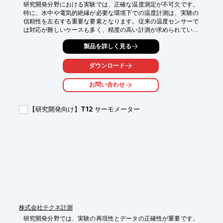
研究開発分野における実験では、正確な温度測定が不可欠です。
特に、水中や電気的絶縁が必要な環境下での温度計測は、実験の
信頼性を左右する重要な要素となります。従来の温度センサーで
は対応が難しいケースも多く、精度の高い計測が求められていま
す。当社の【FEP/PFA被覆】熱電対モールド形は、φ0.025の素線
製品を詳しく見る
を溶接する技術とテフロン素材によるモールド加工により、これ
らの課題を解決します。

ダウンロード
【活用シーン】

・水中実験

お問い合わせ
・電気的絶縁が必要な環境下での温度測定

・狭いスペースでの温度計測

【研究開発向け】T12 サーモメーター
【導入の効果】

・正確な温度測定による実験データの信頼性向上

・多様な環境下での温度計測を可能にし、実験の幅を拡大

・狭いスペースでも設置可能で、実験レイアウトの自由度を向上
株式会社テクネ計測
研究開発分野では、実験の再現性とデータの正確性が重要です。