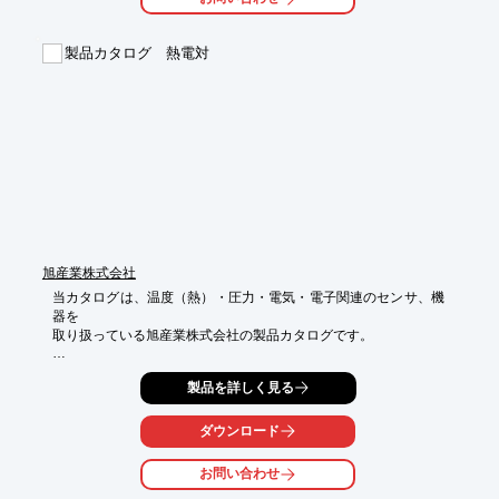
製品カタログ 熱電対
旭産業株式会社
当カタログは、温度（熱）・圧力・電気・電子関連のセンサ、機
器を

取り扱っている旭産業株式会社の製品カタログです。

熱電対をはじめ、貴金属熱電対や卑金属熱電対、高融点金属系熱
製品を詳しく見る
電対など

多数ご紹介しております。ご要望の際はお気軽にご連絡くださ
い。

ダウンロード
【掲載内容】

お問い合わせ
■熱電対

■貴金属熱電対
