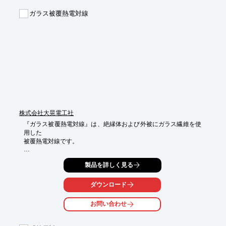
■卑金属熱電対

ガラス被覆熱電対線
■高融点金属系熱電対

■不活性ガス封入型熱電対　など

※詳しくはPDFをダウンロードしていただくか、お気軽にお問い
合わせください。
株式会社大晃電工社
『ガラス被覆熱電対線』は、絶縁体および外被にガラス繊維を使
用した

被覆熱電対線です。

ガラスは耐熱用の絶縁材料としては一般的なもので、250℃まで

製品を詳しく見る
使用できますが、絶縁抵抗が低く湿気の多い所での使用には不向
きです。

ダウンロード
識別は糸を混ぜ編みしたスジ色入りになります。

お問い合わせ
【特長】

■絶縁体および外被にガラス繊維を使用

■250℃まで使用可能
