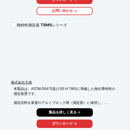
端末の種類は、Y端子やコネクター付など6種類ご用意しておりま
す。

お問い合わせ
【特長】

■簡易測定用熱接点付熱電対

熱特性測定器 TRMSシリーズ
■温度分布測定等の簡易な測定に好適

■被覆材質は、テフロン被覆からセラミック被覆まで使用温度に
より選択可能

■端末の種類は、Y端子やコネクター付など6種類もご用意

※詳しくはPDF資料をご覧いただくか、お気軽にお問い合わせ下
さい。
株式会社大地
本製品は、ASTM-D5470及びJIS H 7903に準拠した熱伝導特性の

測定装置です。

測定試料を装置のアルミブロック間（測定部）に保持し、

所定の圧力を加える。

製品を詳しく見る
上部に配置した綿状ヒータの熱流を測定試料に通過させ、

保持する上下のアルミブロックの温度差から自動計算し、熱抵抗
ダウンロード
値および
