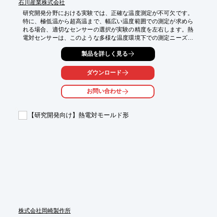
石川産業株式会社
研究開発分野における実験では、正確な温度測定が不可欠です。
特に、極低温から超高温まで、幅広い温度範囲での測定が求めら
れる場合、適切なセンサーの選択が実験の精度を左右します。熱
電対センサーは、このような多様な温度環境下での測定ニーズに
応えるために必要とされます。

製品を詳しく見る
【活用シーン】

・材料の熱特性評価実験

ダウンロード
・化学反応プロセスの温度管理

・高温・低温環境下でのデバイス評価

お問い合わせ
・各種実験装置の温度モニタリング

【導入の効果】

【研究開発向け】熱電対モールド形
・広範囲な温度測定への対応

・実験データの信頼性向上

・多様な形状・材質による柔軟な対応

・少量・短納期での製作提案
株式会社岡崎製作所