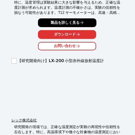
特に、温度管理は実験結果に大きな影響を与えるため、正確な温
度計測が求められます。温度計測の不確かさは、実験の信頼性を
損なう可能性があります。T12 サーモメーターは、高速・高精度
な温度計測により、実験データの信頼性を向上させます。

製品を詳しく見る
【活用シーン】

・恒温槽内温度測定

ダウンロード
・温度勾配測定

・熱分析

お問い合わせ
【導入の効果】

・実験データの信頼性向上

【研究開発向け】LX-200 小型赤外線放射温度計
・実験の再現性向上

・研究効率の向上
レック株式会社
研究開発の現場では、正確な温度測定が実験の再現性や信頼性を
左右します。特に、高温環境下や微小な対象物の温度測定におい