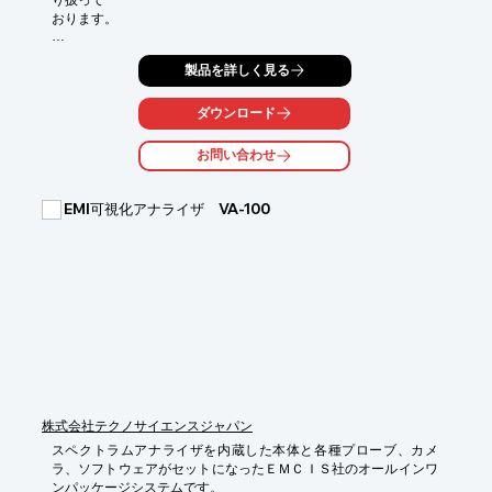
おります。

当製品は、サーマルマネキン本体（制御ソフトウエア含む）＋

製品を詳しく見る
 電源ユニット＋（ノート）PCから構成されています。

オプションで呼吸機能も追加可能です。

ダウンロード
【ラインアップ】

お問い合わせ
■男性形状サーマルマネキン

■女性形状サーマルマネキン

■（オプション）呼吸機能　など

EMI可視化アナライザ VA-100
※詳しくはPDFをダウンロードしていただくか、お気軽にお問い
合わせください。
株式会社テクノサイエンスジャパン
スペクトラムアナライザを内蔵した本体と各種プローブ、カメ
ラ、ソフトウェアがセットになったＥＭＣＩＳ社のオールインワ
ンパッケージシステムです。
