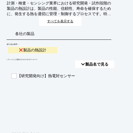
計測・検査・センシング業界における研究開発・試作段階の
製品の熱設計は、製品の性能、信頼性、寿命を確保するため
に、発生する熱を適切に管理・制御するプロセスです。特
に、小型化・高機能化が進む現代のデバイスでは、熱問題が
すべてを表示する
性能低下や故障の直接的な原因となるため、開発初期段階か
らの熱設計が不可欠となります。
各社の製品
絞り込み条件：
製品の熱設計
​▼チェックした製品のカタログをダウンロード
製品名で見る
【研究開発向け】熱電対センサー