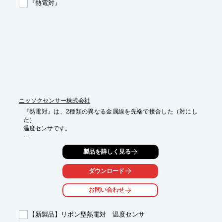
『熱電対』
■絶縁抵抗が低く湿気の多い所での使用には不向き

※詳しくはPDF資料をご覧いただくか、お気軽にお問い合わせ下
さい。
ニッソクセンサー株式会社
『熱電対』は、2種類の異なる金属線を先端で接合した（対にし
た）

温度センサです。

両端の温度差に応じて発生する微弱な電圧（熱起電力）を

製品を詳しく見る
利用しています。

【特長】

ダウンロード
■熱起電力が大きく、特性のバラツキが小さく互換性がある

■高温または低温で使用しても、熱起電力が安定で長寿命

お問い合わせ
■耐熱性が高く、高温においても機械的強度が保たれている

■耐食性が高く、ガスなどに対しても丈夫

【新製品】リボン型熱電対 温度センサ
※詳しくはPDF資料をご覧いただくか、お気軽にお問い合わせ下