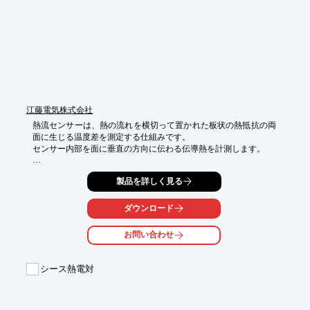
※詳しくはPDF資料をご覧いただくか、お気軽にお問い合わせ下
さい。
江藤電気株式会社
熱流センサーは、熱の流れを横切って置かれた板状の熱抵抗の両
面に生じる温度差を測定する仕組みです。

センサー内部を面に垂直の方向に伝わる伝導熱を計測します。

汎用熱流センサーシリーズでは、本来の熱流に対する影響を避け
製品を詳しく見る
るために薄いプラスチック板の両面に数多くの熱電対を直列に接
続したサーモパイルを構成し、表裏の温度差が0.001℃以下でも
熱流計測が可能になります。

ダウンロード
熱流センサーを使用すると、材料の熱伝導率と温度差から熱流値
を求める従

お問い合わせ
来の方法に比べて、より正確な計測が実現します。

実験棟を始め、住宅、ビルなど構築物における熱貫流の分布や総
シース熱電対
量の計測、装置や設備などにおける保温保冷の断熱性能の定量的
評価等に標準的なセンサーとして、広くご利用頂けます。

■詳しくはお問い合わせ、もしくはカタログをダウンロードして