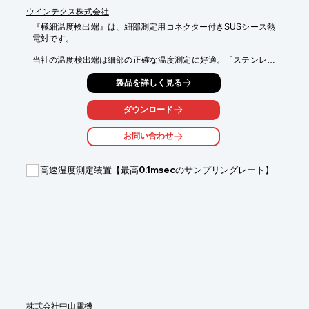
さい。
ウインテクス株式会社
『極細温度検出端』は、細部測定用コネクター付きSUSシース熱
電対です。

当社の温度検出端は細部の正確な温度測定に好適。「ステンレス
シース型

製品を詳しく見る
熱電対検出端」は、シース材質：SUS316、シース長さ：
300mm、測温接点が

非接地形となっております。

ダウンロード
また、被覆外径：0.5mm、シース長さ：500mm、熱電対素線
お問い合わせ
径：0.08mmの

「極細テフロン被覆熱電対検出端」もご用意しております。

高速温度測定装置【最高0.1msecのサンプリングレート】
【特長】

■細部測定用コネクター付きSUSシース熱電対

■細部の正確な温度測定に好適

■ステンレスシース型/極細テフロン被覆熱電対検出端をご用意

■極細テフロン被覆熱電対検出端はテフロン被覆外径0.5mm

※詳しくはPDF資料をご覧いただくか、お気軽にお問い合わせ下
さい。
株式会社中山電機