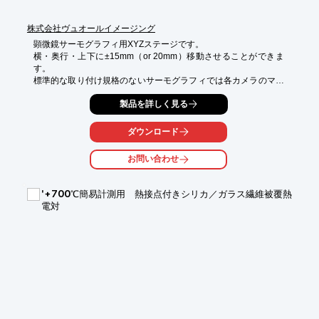
株式会社ヴュオールイメージング
顕微鏡サーモグラフィ用XYZステージです。

横・奥行・上下に±15mm（or 20mm）移動させることができま
す。

標準的な取り付け規格のないサーモグラフィでは各カメラのマウ
ントに合わせてステージやマウントを購入しなければなりませ
製品を詳しく見る
ん。

しかし三脚ネジ（1/4"）のタップが切ってあるカメラなら、本機
を用いることですぐにお使いになれます。
ダウンロード
お問い合わせ
'+700℃簡易計測用 熱接点付きシリカ／ガラス繊維被覆熱
電対