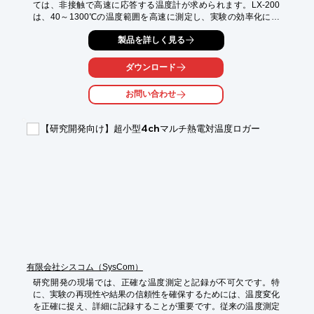
ては、非接触で高速に応答する温度計が求められます。LX-200
は、40～1300℃の温度範囲を高速に測定し、実験の効率化に貢
献します。

製品を詳しく見る
【活用シーン】

・材料の加熱実験

ダウンロード
・反応プロセスの温度管理

・デバイスの温度特性評価

お問い合わせ
【導入の効果】

・非接触測定による安全性の向上

【研究開発向け】超小型4chマルチ熱電対温度ロガー
・高速応答による測定時間の短縮

・鮮明な表示による視認性の向上

・三脚対応による測定の安定化
有限会社シスコム（SysCom）
研究開発の現場では、正確な温度測定と記録が不可欠です。特
に、実験の再現性や結果の信頼性を確保するためには、温度変化
を正確に捉え、詳細に記録することが重要です。従来の温度測定