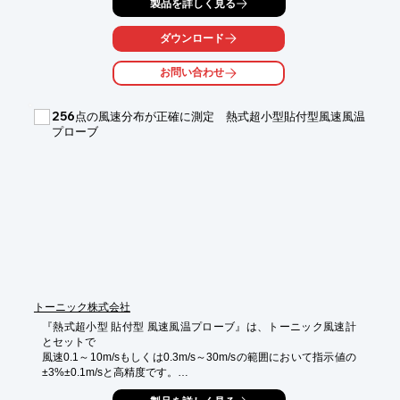
製品を詳しく見る
なっています。

導体サイズの選択においても細いものほど、応答速度は速くなり
ダウンロード
ます。

非常に狭い箇所にも容易に設置でき、耐薬品性にも優れていま
お問い合わせ
す。

【特長】

256点の風速分布が正確に測定 熱式超小型貼付型風速風温
■絶縁体および外被にPFAを使用

プローブ
■仕上外径が非常に細い

■非常に狭い箇所にも容易に設置可能

■優れた耐薬品性

■PFA使用温度範囲：-195℃～+260℃

※詳しくはPDF資料をご覧いただくか、お気軽にお問い合わせ下
さい。
トーニック株式会社
『熱式超小型 貼付型 風速風温プローブ』は、トーニック風速計
とセットで

風速0.1～10m/sもしくは0.3m/s～30m/sの範囲において指示値の
±3%±0.1m/sと高精度です。

各プローブはテープを台座に貼って測定したいポイントに貼り付