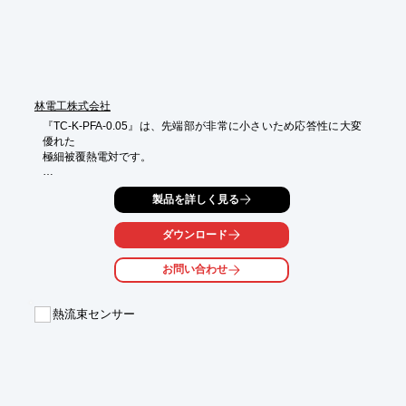
る

※詳しくはPDF資料をご覧いただくか、お気軽にお問い合わせ下
さい。
林電工株式会社
『TC-K-PFA-0.05』は、先端部が非常に小さいため応答性に大変
優れた

極細被覆熱電対です。

被覆材質には、ふっそ樹脂(PFA)を採用。

製品を詳しく見る
耐熱性・耐寒性(-200℃～+260℃)、耐薬品性(モールド形：-200℃
～+200℃)に

優れております。

ダウンロード
モールド形など様々な加工をして販売することが可能となった製
お問い合わせ
品です。

【特長】

熱流束センサー
■欧州RoHS指令に適合

■素数径φ0.05の加工を実現

■応答性に大変優れる

※詳しくはPDF資料をご覧いただくか、お気軽にお問い合わせく
ださい。