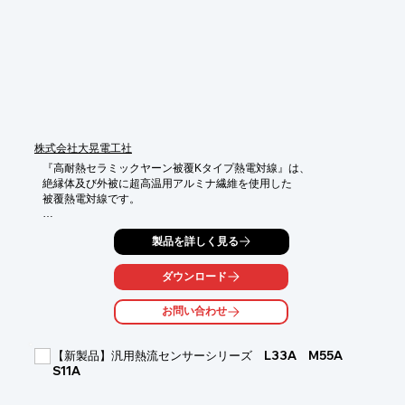
株式会社大晃電工社
『高耐熱セラミックヤーン被覆Kタイプ熱電対線』は、

絶縁体及び外被に超高温用アルミナ繊維を使用した

被覆熱電対線です。

高温での耐熱性に優れ熱電対素線の過熱使用限度温度まで

製品を詳しく見る
ほとんど強度低下がなく、優れた柔軟性を保っています。

真空中でのご使用（アウトガス）や、外部にステンレス網組を施
ダウンロード
す場合には

高温処理にてアルミナ繊維の集束剤を除去したCE-Fをお薦めいた
お問い合わせ
します。

【特長】

【新製品】汎用熱流センサーシリーズ L33A M55A
■高温での耐熱性に優れている

S11A
■熱電対素線の過熱使用限度温度までほとんど強度低下がない

■優れた柔軟性
