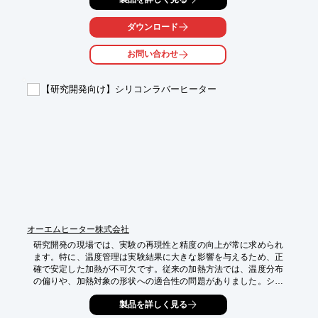
【活用シーン】

ダウンロード
・LED照明器具の試験

・省エネ型照明器具の開発

お問い合わせ
・海外向け照明器具の試験

【導入の効果】

【研究開発向け】シリコンラバーヒーター
・様々な電源環境下での正確な性能評価

・製品開発期間の短縮

・製品の信頼性向上
オーエムヒーター株式会社
研究開発の現場では、実験の再現性と精度の向上が常に求められ
ます。特に、温度管理は実験結果に大きな影響を与えるため、正
確で安定した加熱が不可欠です。従来の加熱方法では、温度分布
の偏りや、加熱対象の形状への適合性の問題がありました。シリ
コンラバーヒーターは、柔軟性があり、被加熱物の形状にフィッ
製品を詳しく見る
トするため、均一な加熱を実現し、実験の精度向上に貢献しま
す。
