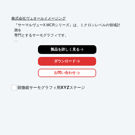
株式会社ヴュオールイメージング
『サーマルヴューX MCRシリーズ』は、ミクロンレベルの領域計
測を

専門とするサーモグラフィです。

非接触温度計測は計測サイズがミクロンレベルになると通常とは
製品を詳しく見る
異なるノイズが

多数影響します。これらを1つ1つ補正し、複雑なキャリブレーシ
ョンを実現。

ダウンロード
さまざまな解像度、ワーキングディスタンス、計測範囲、動画解
お問い合わせ
析、差分解析等、

お客様のニーズに応じたシステムを選ぶことができます。

顕微鏡サーモグラフィ用XYZステージ
【特長】

■微小領域の温度計測にこだわったシリーズ

■簡単に動画撮影できる

■幅広いラインアップ

■小さな変化を見逃さない

※詳しくはPDF資料をご覧いただくか、お気軽にお問い合わせ下
さい。