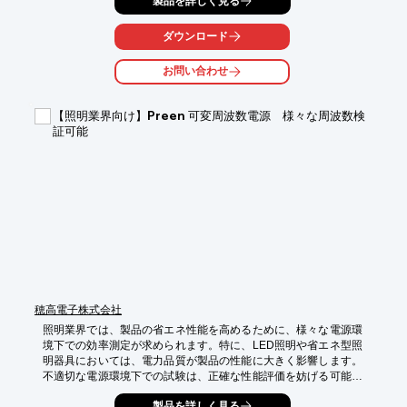
製品を詳しく見る
測定の課題を解決します。

【活用シーン】

ダウンロード
・真空チャンバー内の温度測定

・微小部品の温度測定

お問い合わせ
・ガラス越しでの温度測定

【導入の効果】

【照明業界向け】Preen 可変周波数電源 様々な周波数検
・実験の再現性の向上

証可能
・測定時間の短縮

・実験の安全性の向上
穂高電子株式会社
照明業界では、製品の省エネ性能を高めるために、様々な電源環
境下での効率測定が求められます。特に、LED照明や省エネ型照
明器具においては、電力品質が製品の性能に大きく影響します。
不適切な電源環境下での試験は、正確な性能評価を妨げる可能性
があります。Preen 可変周波数電源は、多様な地域電圧・周波数
製品を詳しく見る
条件を再現し、正確な試験を可能にします。
