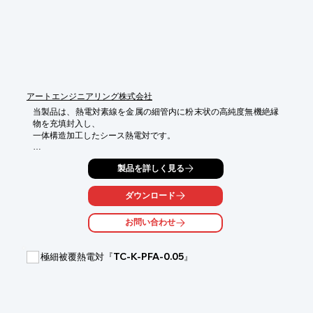
ください。
アートエンジニアリング株式会社
当製品は、熱電対素線を金属の細管内に粉末状の高純度無機絶縁
物を充填封入し、

一体構造加工したシース熱電対です。

外径が細く柔軟性に富み、曲げ、巻き、成形が容易で小さな測温
製品を詳しく見る
物にも簡単に

取付けができ、微小な温度変化にも敏感に応答可能。

ダウンロード
素線が密封されているために外気と完全に遮断され耐食性に優
れ、高温、高圧にも

お問い合わせ
耐えられます。

【特長】

極細被覆熱電対『TC-K-PFA-0.05』
■外径が細く柔軟性に富み、曲げ、巻き、成形が容易

■小さな測温物にも簡単に取付けできる

■微小な温度変化にも敏感に応答可能

■高温、高圧にも耐える

■素線が密封されているため外気と完全に遮断され耐食性に優れ