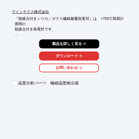
ウインテクス株式会社
『熱接点付きシリカ／ガラス繊維被覆熱電対』は、+700℃簡易計
測用の

熱接点付き熱電対です。

被覆耐熱温度が+700℃にUP（φ0.5mm時）、インコネルメッシ
製品を詳しく見る
ュ製品は

耐摩性がUP等、性能が向上。

ダウンロード
触れた時のガラス繊維のチクチク感や微細破損ガラス繊維クズの
飛散、

お問い合わせ
高温測定時における有機系発煙が少なく、作業環境の改善に貢献
します。

温度分析パーツ 極細温度検出端
なお、当製品は試験開発や実験用ですので、恒久性をご要望の場
合は

SUSシース型熱電対をご検討下さい。

【特長】

■+700℃簡易計測用の熱接点付き熱電対

■被覆耐熱温度が+700℃にUP（φ0.5mm）

■触れた時、ガラス繊維のチクチク感が少ない

■微細破損ガラス繊維クズの飛散が少ない

※詳しくはPDF資料をご覧いただくか、お気軽にお問い合わせ下