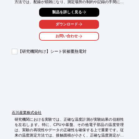
方法では、配線が煩雑になり、測定場所の制約や記録の手間に課
題がありました。SCM-TC4は、小型設計により、狭い空間や回
製品を詳しく見る
転体への設置を可能にし、最大4カ所の温度を同時に測定できま
す。これにより、実験記録の効率化と精度の向上に貢献します。

ダウンロード
【活用シーン】

・各種実験における温度測定

お問い合わせ
・製品開発における温度特性評価

・研究施設での温度管理

【研究機関向け】シート状被覆熱電対
【導入の効果】

・4カ所の温度を同時測定

・小型設計による設置場所の自由度向上

・データ記録の自動化による効率化
石川産業株式会社
研究機関における実験では、正確な温度計測が実験結果の信頼性
を左右します。特に、CPUや基盤、その他電子部品の温度管理
は、実験の再現性やデータの正確性を確保する上で重要です。従
来の温度測定方法では、接触面積が小さく、正確な温度測定が難