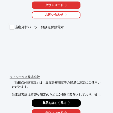
ダウンロード
【活用シーン】

・温度管理が必要な実験

お問い合わせ
・試作品の加熱

・各種分析装置への組み込み

温度分析パーツ 熱接点付熱電対
【導入の効果】

・均一な温度分布の実現

・実験の再現性向上

・多様な形状への対応

・短納期での納品
ウインテクス株式会社
『熱接点付熱電対』は、温度分布測定等の簡易な測定にご使用い
ただけます。

熱電対素線は精密な測定のために0.4級で製作されており、被覆
材質は、

製品を詳しく見る
テフロン被覆からセラミック被覆まで、使用温度により選択可
能。

ダウンロード