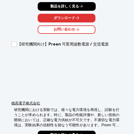
しい場合や、設置に手間がかかる場合がありました。当社のシー
製品を詳しく見る
ト状被覆熱電対は、広い接触面積と簡単な貼り付けで、これらの
課題を解決します。

ダウンロード
【活用シーン】

・CPUや基盤の温度測定

お問い合わせ
・電子部品の温度試験

・研究開発における温度管理

【研究機関向け】Preen 可変周波数電源 / 交流電源
【導入の効果】

・正確な温度測定による実験データの信頼性向上

・容易な設置による作業効率の改善

・幅広い温度範囲に対応（NSシリーズ）
穂高電子株式会社
研究機関における実験では、様々な電力環境を再現し、試験を行
うことが求められます。特に、製品の性能評価や、新しい技術の
開発においては、正確な電力供給が不可欠です。不適切な電力環
境は、実験結果の信頼性を損なう可能性があります。Preen 可変
周波数電源 / 交流電源は、必要とされる電力系統の電圧と周波数