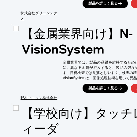
【活用シーン】

製品を詳しく見る
・食品製造ラインでの異物検査

・異物混入リスクの高い食品の検査

株式会社グリーンテク
・金属、プラスチック、ガラスなどの異物検出
ノ
【導入の効果】

【金属業界向け】N-
・異物検出の精度向上

・検査時間の短縮

・食品の安全性の向上

VisionSystem
・企業の信頼性向上
金属業界では、製品の品質を維持するため
に、異なる金属が混入すると、製品の強度
す。目視検査では見落としやすく、検査の精
VisionSystemは、画像処理技術を用い
献します。

製品を詳しく見る
【活用シーン】

・金属部品の製造工程

野村ユニソン株式会社
・異種金属の混入防止

【学校向け】タッチ
・品質管理部門

【導入の効果】

・異品種混入による不良品の発生を抑制

ィーダ
・検査精度の向上

・品質改善とコスト削減