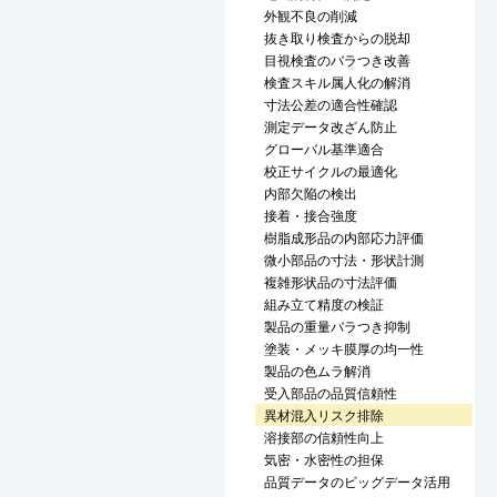
外観不良の削減
抜き取り検査からの脱却
目視検査のバラつき改善
検査スキル属人化の解消
寸法公差の適合性確認
測定データ改ざん防止
グローバル基準適合
校正サイクルの最適化
内部欠陥の検出
接着・接合強度
樹脂成形品の内部応力評価
微小部品の寸法・形状計測
複雑形状品の寸法評価
組み立て精度の検証
製品の重量バラつき抑制
塗装・メッキ膜厚の均一性
製品の色ムラ解消
受入部品の品質信頼性
異材混入リスク排除
溶接部の信頼性向上
気密・水密性の担保
品質データのビッグデータ活用