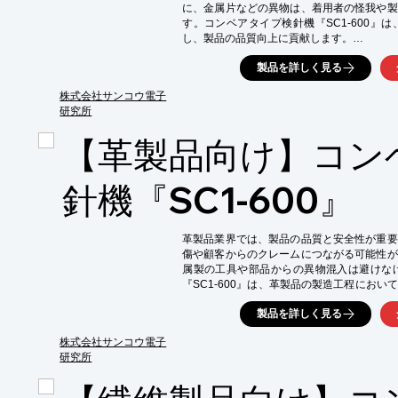
に、金属片などの異物は、着用者の怪我や製
す。コンベアタイプ検針機『SC1-600』
し、製品の品質向上に貢献します。

【活用シーン】

製品を詳しく見る
・手袋製造ラインでの異物検査

・製品の最終検査工程

株式会社サンコウ電子
・品質管理部門でのデータ分析

研究所
【導入の効果】

【革製品向け】コン
・異物混入によるクレームの減少

・製品の品質向上

・顧客からの信頼獲得
針機『SC1-600』
革製品業界では、製品の品質と安全性が重要
傷や顧客からのクレームにつながる可能性が
属製の工具や部品からの異物混入は避けな
『SC1-600』は、革製品の製造工程にお
確保します。

製品を詳しく見る
【活用シーン】

・革製品の製造ライン

株式会社サンコウ電子
・バッグ、財布、ベルトなどの検品

研究所
・金属ファスナーや金具周辺の検査
