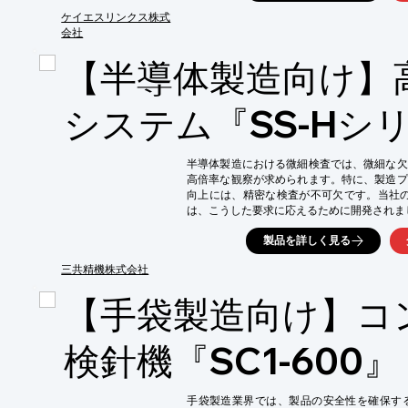
し、スクリーンにスイープ振動方式による超
な微粉体の篩過能力を向上させ、ミクロン単
ケイエスリンクス株式
振器と比較して、コンタミ、発熱対策を強化
会社
課題解決に貢献します。

【半導体製造向け】
【活用シーン】

・鉱物資源の微粉回収

・精製プロセスにおける微粒子選別

システム『SS-Hシ
・品質管理のための粒子径分析

【導入の効果】

半導体製造における微細検査では、微細な欠
・微粉回収率の向上

高倍率な観察が求められます。特に、製造プ
・コンタミ混入リスクの低減

向上には、精密な検査が不可欠です。当社の
・安定した選別能力の維持
は、こうした要求に応えるために開発されまし
【活用シーン】

製品を詳しく見る
・ウェハー上の微細パターン検査

・チップ実装状態の確認

三共精機株式会社
・異物混入の有無の確認

【手袋製造向け】コ
【導入の効果】

・検査精度の向上

・不良箇所の早期発見

検針機『SC1-600』
・品質管理の強化
手袋製造業界では、製品の安全性を確保す