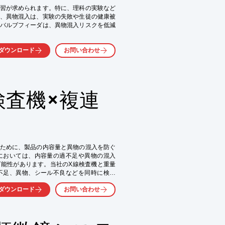
習が求められます。特に、理科の実験など
、異物混入は、実験の失敗や生徒の健康被
バルブフィーダは、異物混入リスクを低減
ダウンロード
お問い合わせ
検査機×複連
ために、製品の内容量と異物の混入を防ぐ
においては、内容量の過不足や異物の混入
能性があります。当社のX線検査機と重量
不足、異物、シール不良などを同時に検査
ダウンロード
お問い合わせ
どの内容量検査

査
