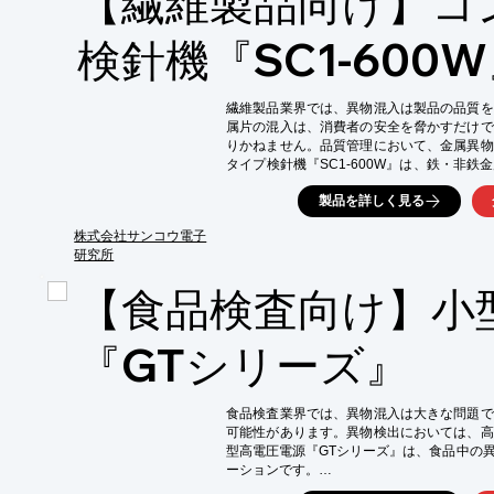
【繊維製品向け】コ
【導入の効果】

・異物混入による製品不良の削減

・顧客からの信頼性向上

検針機『SC1-600
・製品の品質管理体制強化
繊維製品業界では、異物混入は製品の品質を
属片の混入は、消費者の安全を脅かすだけで
りかねません。品質管理において、金属異物
タイプ検針機『SC1-600W』は、鉄・非
ハの字型の探知部により、針の方向性による
製品を詳しく見る
検査が可能です。

【活用シーン】

株式会社サンコウ電子
・衣料品製造工場での最終検査

研究所
・繊維製品の検品工程

【食品検査向け】小
・輸入繊維製品の検査

【導入の効果】

・異物混入によるクレームを削減

『GTシリーズ』
・製品の安全性を向上

・企業の信頼性向上
食品検査業界では、異物混入は大きな問題で
可能性があります。異物検出においては、高
型高電圧電源『GTシリーズ』は、食品中の
ーションです。
