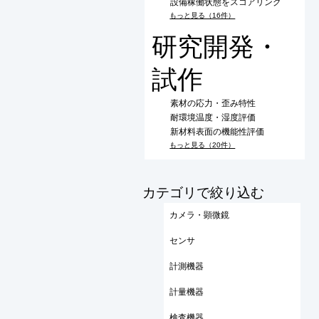
設備稼働状態をスコアリング
もっと見る（16件）
研究開発・
試作
素材の応力・歪み特性
耐環境温度・湿度評価
新材料表面の機能性評価
もっと見る（20件）
​カテゴリで絞り込む
カメラ・顕微鏡
センサ
計測機器
計量機器
検査機器