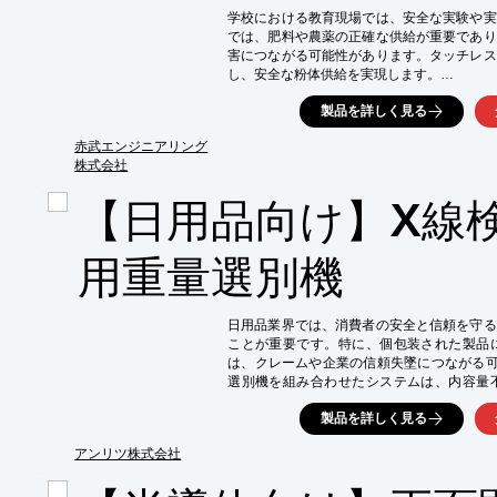
学校における教育現場では、安全な実験や実
では、肥料や農薬の正確な供給が重要であり
害につながる可能性があります。タッチレス
し、安全な粉体供給を実現します。

【活用シーン】

製品を詳しく見る
・理科の実験

・栽培実習

赤武エンジニアリング
株式会社
【導入の効果】

・異物混入リスクの低減

【日用品向け】X線
・実験の安全性の向上

・生徒の健康保護
用重量選別機
日用品業界では、消費者の安全と信頼を守る
ことが重要です。特に、個包装された製品
は、クレームや企業の信頼失墜につながる可
選別機を組み合わせたシステムは、内容量
し、高品質な製品の提供をサポートします。

製品を詳しく見る
【活用シーン】

・個包装された洗剤、シャンプー、化粧品な
アンリツ株式会社
・異物混入リスクの高い食品、医薬品などの検
・高速ラインでの全数検査
