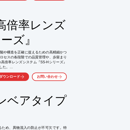
音波振動を加えることで、分解分級の困難
位の選別にも対応します。従来の超音波発
しており、鉱業分野での微粉回収における
高倍率レンズ
リーズ』
陥や構造を正確に捉えるための高精細かつ
ロセスの各段階での品質管理や、歩留まり
高倍率レンズシステム『SS-Hシリーズ』
た。

ダウンロード
お問い合わせ
ンベアタイプ
るため、異物混入の防止が不可欠です。特