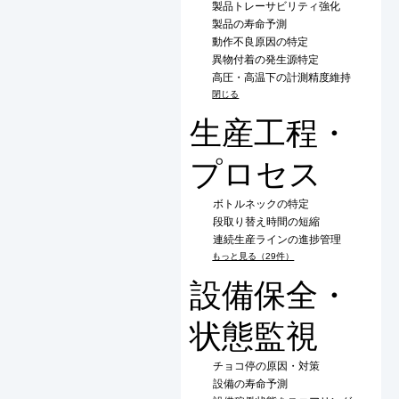
製品トレーサビリティ強化
製品の寿命予測
動作不良原因の特定
異物付着の発生源特定
高圧・高温下の計測精度維持
閉じる
生産工程・
プロセス
ボトルネックの特定
段取り替え時間の短縮
連続生産ラインの進捗管理
もっと見る（29件）
設備保全・
状態監視
チョコ停の原因・対策
設備の寿命予測