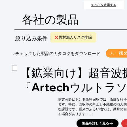
すべてを表示する
各社の製品
絞り込み条件：
異材混入リスク排除
​▼チェックした製品のカタログをダウンロード
一括
【鉱業向け】超音波
『Artechウルトラ
鉱業分野における微粉回収では、微細な粒子
ます。特に、回収率の向上と不純物の混入防
な課題です。従来のふるい機では、微粉の目
る場合があります。

『Artechウルトラソニック』は、Artech Ul
製品を詳しく見る