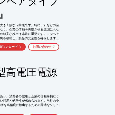
ンベアタイプ
W』
大きく損なう問題です。特に、針などの金
なく、企業の信頼を失墜させる原因にもな
の確実な検出は非常に重要です。コンベア
鉄金属を検出し、製品の安全性を確保します。
感度差が著しく減少するため、より正確な
ダウンロード
お問い合わせ
型高電圧電源
あり、消費者の健康と企業の信頼を損なう
い精度と効率性が求められます。当社の小
異物を高精度に検出するための最適なソリュ