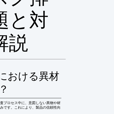
題と対
解説
における異材
？
査プロセス中に、意図しない異物や材
みです。これにより、製品の信頼性向