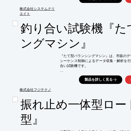
低価格で手間や労力を省く機能を備えている便
・メンテナンスの必要性も最小限
株式会社システムクリ
今回は、そんな「Trackit」を使って、

エイト
スキャナをどれくらいの範囲まで追跡できる
釣り合い試験機『た
「ちゃんと追跡できるの？」

「どのくらいの大型まで対応できるの？」

ングマシン』
といった気になるポイントを

実際の距離や、上下左右の追跡範囲の

結果とともに解説いたします。

※下記ボタンより資料をダウンロード頂けま
『たて型バランシングマシン』は、市販のデ
シーケンス制御によるデータ収集・解析を行
合い試験機です。

シーケンス制御と表示器にタッチパネルを採
製品を詳しく見る
マーキング装置などの前後工程や搬送装置な
主制御盤と操作盤をひとつに集約することが可
株式会社フジテクノ
設備の立ち上げ時間を大幅に短縮でき、稼動
振れ止め一体型ロー
【特長】

■ソフトウエアに起因するハードウエアの更新
■設備の立ち上げ時間を大幅に短縮

型』
■稼動後のリスク・保全要素を低減

※詳しくはPDFをダウンロードして頂くか