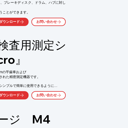
り、ブレーキディスク、ドラム、ハブに対し
うことができます。
ダウンロード
お問い合わせ
検査用測定シ
cro』
0mmの平歯車および

された精密測定機器です。

シンプルで簡単に使用できるように

業用コンピューター上で数値および

ダウンロード
お問い合わせ
。

使用できるように設計

コンピューター上で数値

ージ M4
可能

車用追加ベース構造
