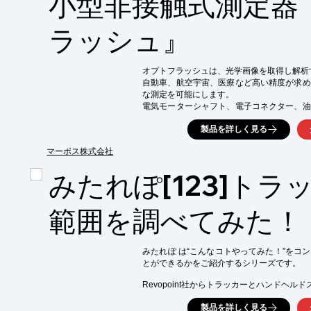
小型非接触式測定器
スキャンし、どの程度データ化できるのか検
「細かなところもスキャンできるの？」

ラッシュ』
「データ抜けなどはおこらないの？」

といった気になるポイントを、実際にスキャン
データと共にご紹介します。

オプトフラッシュは、光学画像を取得し解析
※下記ボタンより資料をダウンロード頂けま
自動車、航空宇宙、医療など高い精度が求め
な測定を可能にします。

電気モーターシャフト、電子コネクター、油
認に好適です。

製品を詳しく見る
＜主な特徴＞

1. 超高速

マーポス株式会社
・2D光学技術により、サイクルタイムの短縮
・サイクルタイムは驚くほど高速。100回の
みたれぽ[123]トラ
2. 高い柔軟性

・ねじ・ボルトから小型シャフトまで多彩な
・外径、長さ、真円度、円筒度、同軸度、テー
範囲を調べてみた！
ジ寸法などの静的測定と動的測定を数秒で実現
3. 使いやすさ

・測定画面はユーザーフレンドリーながら、
ーターの作業内容や権限に合わせたレベル設定
みたれぽ は“こんなコトやってみた！”をコ
・扉の無いオープンローディングによりロボ
とができるかをご紹介するシリーズです。

も可能

4. 耐久性

Revopoint社からトラッカーとハンドヘルド
・2Dセンサーの位置固定で機械的なストレ
組み合わせた３Ｄスキャナ「Revopoint Track
一貫して安定

製品を詳しく見る