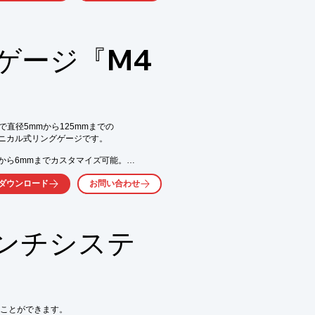
ゲージ『M4
で直径5mmから125mmまでの

ニカル式リングゲージです。

から6mmまでカスタマイズ可能。

120mm用では二つの小型保持用ハンドルと

ダウンロード
お問い合わせ
ンチシステ
測定対応可能

または径方向)

ンスロット有/無)

気軽にお問い合わせ下さい。
ことができます。
