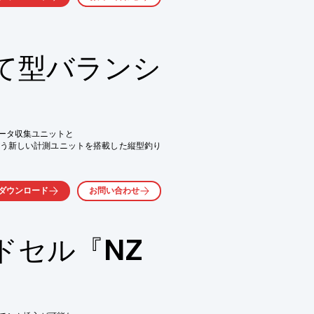
利な3Dスキャナなんです。

か調べてみました。

て型バランシ
す。
ータ収集ユニットと

う新しい計測ユニットを搭載した縦型釣り
用しているため、修正装置や

ダウンロード
お問い合わせ
どの接続工程を含めて、

能。

後のリスク・保全要素を低減します。

ドセル『NZ
の必要が無い

、お気軽にお問い合わせ下さい。