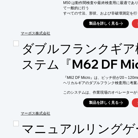
M50 は動作間検査や最終検査用に最適であ
て一般的に行う

すべての寸法、形状、および非破壊測定を行
製品を詳しく見る
マーポス株式会社
ダブルフランクギア
ステム『M62 DF Mi
『M62 DF Micro』は、ピッチ径が20～12
ヘリカルギアのダブルフランク検査用に考案
このシステムは、作業現場のオペレーターが
設計。一般的なパラメーターは、E9066T産
製品を詳しく見る
グラフィック表示によりすばやく評価可能です
【特長】

マーポス株式会社
■作業現場のオペレーターがシンプルで簡単に
■一般的なパラメーターは、E9066T産業用
マニュアルリングゲ
　およびグラフィック表示によりすばやく評価
■オプション：ピッチ径が120～300mmの歯