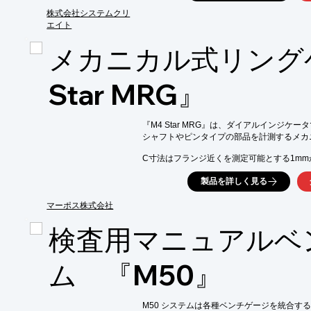
【活用シーン】

・既存製品の3Dデータ化

株式会社システムクリ
・破損部品の複製

エイト
・金型の設計

メカニカル式リング
【導入の効果】

・後処理工程の削減

・作業時間の短縮

Star MRG』
・コスト削減
『M4 Star MRG』は、ダイアルインジケータ
シャフトやピンタイプの部品を計測するメカ
C寸法はフランジ近くを測定可能とする1mm
5-60mm用では一つの保持用ハンドル、60-
製品を詳しく見る
計測時に扱い易いハンドルを備えています。

また、スタンドへの取り付けも可能です。

マーポス株式会社
【特長】

検査用マニュアルベ
■LVDTまたはHBTトランスデューサ

■標準で5mmから125mm、それ以上の直径も
■無線接続又はケーブル接続(ケーブル出口 軸
ム 『M50』
■専用設計：柔軟にカスタマイズが可能

■オプション：ゲージスタンド(セッティングピ
※詳しくはPDF資料をご覧いただくか、お
M50 システムは各種ベンチゲージを統合する