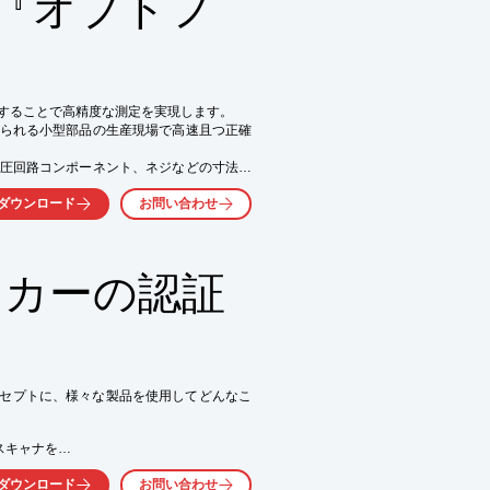
 『オプトフ
証してみました。

した

することで高精度な測定を実現します。

す。
られる小型部品の生産現場で高速且つ正確
圧回路コンポーネント、ネジなどの寸法確
ダウンロード
お問い合わせ
が実現

静的測定をわずか2秒で実行

ッカーの認証
形状の測定が可能

パー、溝、面取り、R(形状)、軸振れ、ネ


マルチレベルアクセス機能を備え、オペレ
が可能

ンセプトに、様々な製品を使用してどんなこ
ット対応ができ、作業者を介さない自動化
スキャナを

スなし。測定性能は数百万サイクルにわたり
it」が登場！

ダウンロード
お問い合わせ