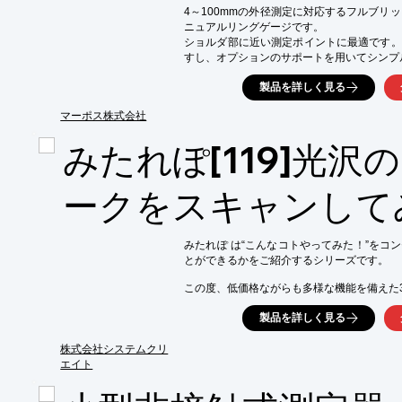
4～100mmの外径測定に対応するフルブリッ
※詳しくはPDFをダウンロードしていただ
ニュアルリングゲージです。

ショルダ部に近い測定ポイントに最適です。
すし、オプションのサポートを用いてシンプ
製品を詳しく見る
マーポス株式会社
みたれぽ[119]光沢
ークをスキャンして
みたれぽ は“こんなコトやってみた！”をコ
とができるかをご紹介するシリーズです。

この度、低価格ながらも多様な機能を備えた3
「Creality Raptor Pro」が新登場しました。

製品を詳しく見る
軽量で小さなボディには、ディテールやテク
近赤外線構造化光と、金属ワークや黒色のワ
株式会社システムクリ
ブルーレーザーを搭載しています。

エイト
今回は、光沢度合いの異なる２種類の金属ワ