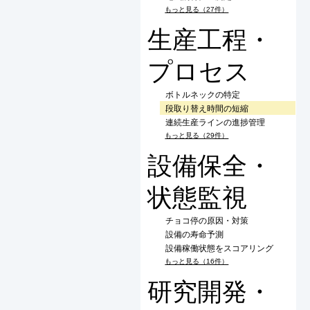
もっと見る（27件）
生産工程・
プロセス
ボトルネックの特定
段取り替え時間の短縮
連続生産ラインの進捗管理
もっと見る（29件）
設備保全・
状態監視
チョコ停の原因・対策
設備の寿命予測
設備稼働状態をスコアリング
もっと見る（16件）
研究開発・