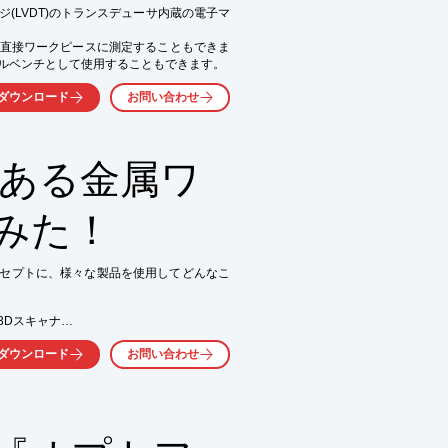
ジ(LVDT)のトランスデューサ内蔵の電子マ
くか、お気軽にお問い合わせください。
直接ワークピースに測定することもできま
ルベンチとして使用することもできます。
ダウンロード
お問い合わせ
のある金属ワ
みた！
ンセプトに、様々な製品を使用してどんなこ
Dスキャナ

ダウンロード
お問い合わせ
スチャのスキャンに有効な

ークのスキャンにも対応した

ークをブルーレーザーで
