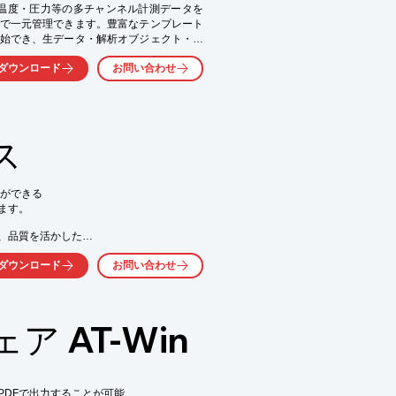
oは温度・圧力等の多チャンネル計測データを
で一元管理できます。豊富なテンプレート
始でき、生データ・解析オブジェクト・グ
形成するため、インポートから解析・可視
ダウンロード
お問い合わせ
す。分析テンプレートはネットワーク経由
準化した品質管理業務の効率化を支援しま
ス
理

ができる

す。

、品質を活かした

応。

ダウンロード
お問い合わせ
確保
管理など、検体の保管目的や

をいたします。

 AT-Win
維持

設

実績

DFで出力することが可能


