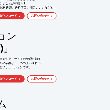
かすことが可能 ※1

くか、お気軽にお問い合わせください。
 : 試料分類、分析項目、測定レンジなどを入
機能

ダウンロード
お問い合わせ
ラメータが変更されていた！”などというよう
設けることが可能

任意のメッセージやサイズ入力などが、Win画
ョン
名への対応可能

M)』
も、滴定結果の再解析や再計算できるネッ
ル割当や変更、サイトの管理に加え

々の業務が、一つの使いやすい

理ソリューションです。

の管理、試験廃棄まで、

ダウンロード
お問い合わせ
らず、試験の包括的な

簡素化

をご自身で管理可能

ム
用されている

を選択するだけで
