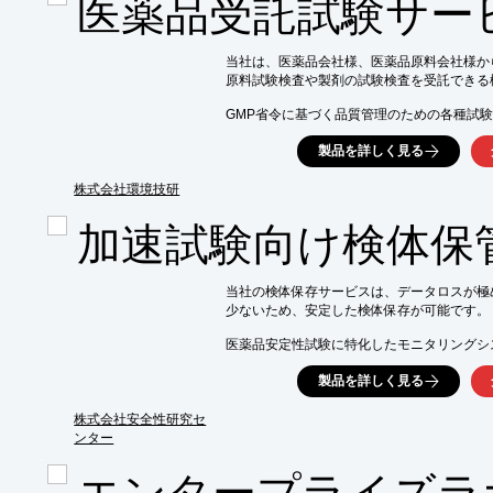
医薬品受託試験サー
■データロガー、リーダ、システム・ソフトウ
■データ解析やPart11準拠のバリデーション
※詳しくはPDF資料をご覧いただくか、お
当社は、医薬品会社様、医薬品原料会社様から
原料試験検査や製剤の試験検査を受託できる機関
GMP省令に基づく品質管理のための各種試験
製剤）、医薬品原料、医薬部外品、医薬品容
製品を詳しく見る
試験、その他に、原薬や製剤などの安定性試
加速試験、苛酷試験）及び分析法バリデーシ
株式会社環境技研
医薬品GMPの試験検査機関として認可・登録
製薬会社から医薬品原料試験、製剤の出荷試
加速試験向け検体保
受託しております。

【原料試験　主な試験実績】

当社の検体保存サービスは、データロスが極め
■日本薬局方16第二追補　D-マンニトール

少ないため、安定した検体保存が可能です。

■日本薬局方16第二追補　ポリソルベート80

■日本薬局方16第一追補　ゼラチン

医薬品安定性試験に特化したモニタリングシステム
■医薬品添加物規格イノシトール

さらに自家発電装置、バックアップチャンバ
■医薬品添加物規格塩化第二鉄　など

製品を詳しく見る
少量検体からお引き受けします。

※詳しくは、お気軽にお問い合わせください
「自社保管スペースがもうない...」

株式会社安全性研究セ
「少量の検体のために機器を購入するのは...」
ンター
「災害・事故のリスクが心配だ...」

などのお悩みを、当社が解決いたします。ぜ
エンタープライズラ