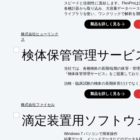
スピードと信頼性に直結します。FlexPr
各種計器から取り込み、大容量データベース
ライブラリを使い、ワンクリックで解析を開
ラフ・ドキュメントが動的なネットワークを
製品を詳しく見る
化・レポート作成までを一貫して実行できま
で同僚と共有可能であり、部門全体での標
株式会社ヒューリンク
す。

ス
【活用シーン】

検体保管管理サービ
・臨床試験における各種測定データの収集・管
・被験者ごとのデータ解析と傾向分析

・統計解析による有効性・安全性の評価

・解析結果のグラフ化とレポート作成

当社では、各種検体の長期/短期の保管・管理
『検体保管管理サービス』をご提案しておりま
【導入の効果】

・データ解析にかかる時間を短縮

治検・臨床試験の検体の長期保管だけでなく
・解析結果の精度向上

再生医療分野の細胞・治検薬などの保管にも対
・レポート作成業務の効率化

製品を詳しく見る
・データの一元管理によるトレーサビリティ
また、検体個別管理・検体箱管理・スペース
保管レベル、予算に応じた管理方法のご提案
株式会社ファイセル
【特長】

滴定装置用ソフトウェア
■公的機関との共同事業による安心感

■窒素自動供給、遠隔温度監視などによる品質
■警備・災害対策・非常用電源を備えた保管施
Windows 7 パソコンで簡単操作

■大手製薬会社からの長期にわたる保管委託の
結果データ、メソッドデータなどのデータをP
■大手企業の査察にも対応可能なサービス品質