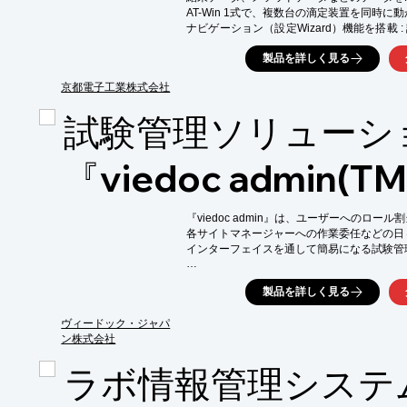
AT-Win 1式で、複数台の滴定装置を同時に動
※詳しくはPDFをダウンロードしていただ
ナビゲーション（設定Wizard）機能を搭載
力するだけで、測定条件が自動的に設定できる
製品を詳しく見る
セキュリティ機能を充実 : “いつのまにかパ
な事がないように、ユーザIDやパスワードを
京都電子工業株式会社
SOPマクロ機能 : 最大20ステップまでの
面上で表示可能

試験管理ソリューシ
GLP機能を豊富に搭載

ER-PACKを導入することで電子記録･電子署
操作ロック機能を搭載

『viedoc admin(T
フォルダ自動作成機能を実装

滴定に使用したパソコン以外のパソコンから
トワーク環境に対応可能
『viedoc admin』は、ユーザーへのロー
各サイトマネージャーへの作業委任などの日
インターフェイスを通して簡易になる試験管
試験開始時の各設定から、サイトやユーザー
製品を詳しく見る
ヘルプデスクやテクニカルマネージャーに頼
マネージメントが可能です。

ヴィードック・ジャパ
【特長】

ン株式会社
■試験設定に要する時間を短縮して試験管理を
■ヘルプデスクに頼らずユーザーの招待や許可
ラボ情報管理システ
■世界中のスタディマネージャーに好まれて利
■各サイトで使用する試験デザインバーション