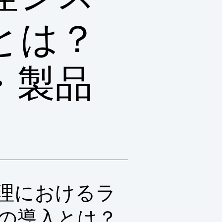
とは？
・製品
理におけるラ
の導入とは？