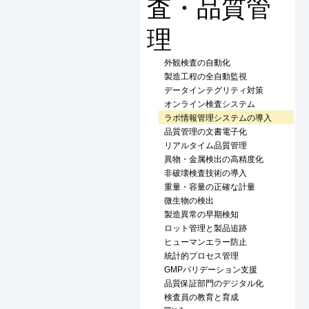
査・品質管
理
外観検査の自動化
製造工程の全自動監視
データインテグリティ対策
オンライン検査システム
ラボ情報管理システムの導入
品質管理の文書電子化
リアルタイム品質管理
異物・金属検出の高精度化
非破壊検査技術の導入
重量・容量の正確な計量
微生物の検出
製造異常の早期検知
ロット管理と製品追跡
ヒューマンエラー防止
統計的プロセス管理
GMPバリデーション支援
品質保証部門のデジタル化
検査員の教育と育成