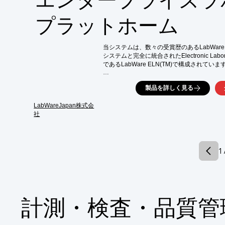
【特長】

■「NASTER System」導入

プラットホーム
■CSV(GAMP・PIC/S Annex11準拠)対応・FDA
■自家発電装置完備

■バックアップチャンバー完備

当システムは、数々の受賞歴のあるLabWare L
■お客様の試験予定に柔軟・迅速に対応可能

システムと完全に統合されたElectronic Labor
※詳しくはカタログをご覧頂くか、お気軽に
であるLabWare ELN(TM)で構成されています
導入した企業はコンプライアンスの最適化、
製品を詳しく見る
の削減が実現。

従来のLIMSやELN商品が提示してきた性能
LabWareJapan株式会
上のメリットを提供します。

社
【特長】

■効率的かつ高い有効性を維持し機能する

■広範なラボ自動化機能を統合

1 
■プロセスを最適化

■システムポートフォリオを合理化

■同じコアソフトウェアを使用できる

※詳しくはPDF資料をご覧いただくか、お
計測・検査・品質管