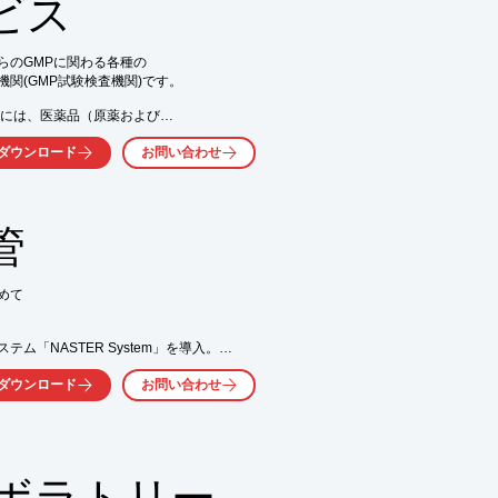
ビス
ェアの3つで構成

・レポートの作成が可能

気軽にお問い合わせ下さい。
のGMPに関わる各種の

(GMP試験検査機関)です。

には、医薬品（原薬および

器などの品質を保証する

ダウンロード
お問い合わせ
験（長期保存試験、

ョン試験などがあります。

された当社は、全国の多くの

験及び安定性試験などを

管
て

「NASTER System」を導入。

ーを完備しています。

ダウンロード
お問い合わせ
。


ひご検討ください。

ボラトリー