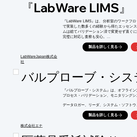
　簡単に改訂版を適用することができる

『LabWare LIMS』
※詳しくはPDFをダウンロードして頂くか
『LabWare LIMS』は、分析室のワー
で実装した数多くの経験から得たエッセンス
ムは総てバリデーション済で変更せず直ぐに
完璧に対応し査察も安心。

分析室で生成されたデータをより効果的な経
製品を詳しく見る
コンプライアンスを改善することを可能にしま
LabWareJapan株式会
【特長】

社
■規制対応に強い。査察への不安は無くなりま
■関連システムとの接続に障壁はありません

バルプローブ・シス
■お客様のビジネスに合わせ、機能の拡大が容
■ユーザーインターフェースは、ゼロフットプ
■システム、OS等の更新に継続的に追随してい
『バルプローブ・システム』は、オフライン方
プロセス・バリデーション、モニタリングシス
※詳しくはPDF資料をご覧いただくか、お
データロガー、リーダ、システム・ソフトウェ
単なるデータ収集にとどまらずデータ解析やPar
製品を詳しく見る
バリデーション・レポートの作成が可能です。
株式会社エナ
【特長】

■オフライン方式
