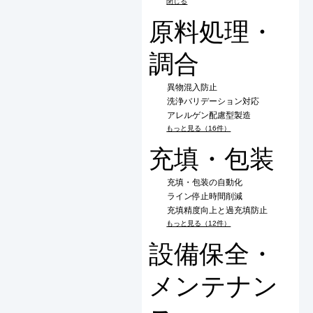
閉じる
原料処理・
調合
異物混入防止
洗浄バリデーション対応
アレルゲン配慮型製造
もっと見る（16件）
充填・包装
充填・包装の自動化
ライン停止時間削減
充填精度向上と過充填防止
もっと見る（12件）
設備保全・
メンテナン