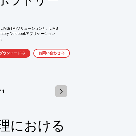
21 CFR Part11対応

IMS(TM)ソリューションと、LIMS

atory Notebookアプリケーション

お問い合わせ下さい。
。

品質の向上、生産性の向上、コスト

ダウンロード
お問い合わせ
を大幅に超える機能性とビジネス

/ 1
気軽にお問い合わせ下さい。
理における