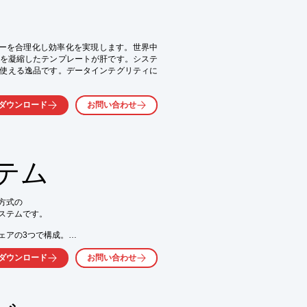
、お気軽にお問合せください。
クフローを合理化し効率化を実現します。世界中
を凝縮したテンプレートが肝です。システ
使える逸品です。データインテグリティに
営判断のために使用し、ビジネスの法規制
ダウンロード
お問い合わせ
す。

す

テム
易（600種以上のモジュール）

リントで　ブラウザに依存しない

る

式の

テムです。

気軽にお問い合わせ下さい。
アの3つで構成。

t11準拠の

ダウンロード
お問い合わせ

