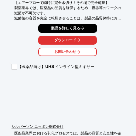
【エアーブローで瞬時に完全水切り！その場で完全乾燥】

製薬業界では、医薬品の品質を確保するため、容器等のワークの
滅菌が不可欠です。

滅菌後の容器を完全に乾燥させることは、製品の品質保持におい
て非常に重要です。

製品を詳しく見る
しかし、従来の乾燥方法では、時間とコストがかかるだけでな
く、乾燥ムラによる品質リスクも存在します。

ダウンロード
当製品『エアースクリューノズル』は、独自の特許技術により、
エアーブローだけで瞬時にワークを100％完全に水切り。

お問い合わせ
これにより、乾燥工程にかかる時間、コスト、そして品質リスク
を大幅に削減します。

【医薬品向け】UHS インライン型ミキサー
【活用シーン】

・医薬品容器の滅菌後の乾燥

・クリーンルーム内での乾燥工程（クラス100対応）

・様々な形状の容器の乾燥

【導入の効果】

・乾燥工程の効率化

・コスト削減（人件費、電気代、設備費）

・品質向上（乾燥ムラの解消）
シルバーソン ニッポン株式会社
医薬品業界における乳化プロセスでは、製品の品質と安全性を確