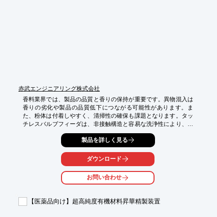
・エア供給量の調整による流量制御

・防爆エリアでの使用が可能
赤武エンジニアリング株式会社
香料業界では、製品の品質と香りの保持が重要です。異物混入は
香りの劣化や製品の品質低下につながる可能性があります。ま
た、粉体は付着しやすく、清掃性の確保も課題となります。タッ
チレスバルブフィーダは、非接触構造と容易な洗浄性により、異
物混入リスクを低減し、香りの品質を維持します。

製品を詳しく見る
【活用シーン】

・香料の製造

ダウンロード
・香料原料の供給

お問い合わせ
【導入の効果】

・異物混入リスクの低減

・製品品質の向上

【医薬品向け】超高純度有機材料昇華精製装置
・清掃性の向上