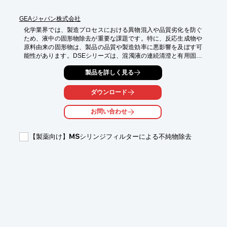
GEAジャパン株式会社
化学業界では、製造プロセスにおける異物混入や品質劣化を防ぐ
ため、液中の固形物除去が重要な課題です。特に、反応生成物や
原料由来の固形物は、製品の品質や製造効率に悪影響を及ぼす可
能性があります。DSEシリーズは、混濁液の連続清澄と有用固形
分の回収を可能にし、製造プロセスの安定化に貢献します。

製品を詳しく見る
【活用シーン】

・化学製品製造における異物除去

ダウンロード
・原料液からの固形分回収

お問い合わせ
【導入の効果】

・製品品質の向上

・製造効率の改善

【製薬向け】MSシリンジフィルターによる不純物除去
・ランニングコストの削減