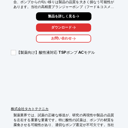
合、ポンプからの匂い移りは製品の品質を大きく損なう可能性が
あります。当社の高精度プランジャーポンプ（フード＆コスメ仕
様シリーズ）は、容易な分解洗浄と匂いが付着しにくい構造を採
製品を詳しく見る
用し、香料の品質を維持します。

【活用シーン】

ダウンロード
・香料の調合

・香料の小分け充填

お問い合わせ
・香料製造ラインへの組み込み

【導入の効果】

【製薬向け】酸性液対応 TSPポンプ ACモデル
・香料の品質維持

・洗浄性の向上による作業効率アップ

・異物混入リスクの低減
株式会社タカトテクニカ
製薬業界では、試薬の正確な移送が、研究の再現性や製品の品質
を左右する重要な要素です。特に酸性の試薬は、ポンプの材質を
腐食させる可能性があり、適切なポンプ選定が不可欠です。当社