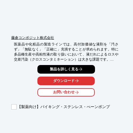
藤倉コンポジット株式会社
医薬品や化粧品の製造ラインでは、高付加価値な液剤を「汚さ
ず」「無駄なく」「正確に」充填することが求められます。特に
多品種生産や高粘性液の取り扱いにおいて、液だれによるロスや
交差汚染（クロスコンタミネーション）は大きな課題です。

藤倉コンポジットの医療・衛生グレード逆止弁『アンブレラ・ダ
製品を詳しく見る
ックビル』は、シンプルな構造ながら極めて高いシール性を発揮
し、製造現場の歩留まり向上と品質保証を強力にバックアップし
ます。

ダウンロード
【活用シーン】

お問い合わせ
・高精度充填・分注: 美容液、シロップ剤、ワクチンなどの小容
量・高精度充填。

・液だれ・後引き防止: 充填ノズル先端でのキレを改善し、容器
【製薬向け】バイキング・ステンレス・べーンポンプ
の汚れやシール不良を防止。

・ポンプの逆流防止: 定量ポンプの吐出精度維持と、上流工程へ
の逆流遮断。

・容器内の調圧: エアレス容器や真空充填時の圧力調整・外気遮
断。
