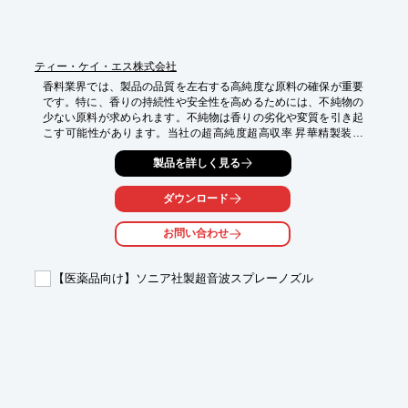
ティー・ケイ・エス株式会社
香料業界では、製品の品質を左右する高純度な原料の確保が重要
です。特に、香りの持続性や安全性を高めるためには、不純物の
少ない原料が求められます。不純物は香りの劣化や変質を引き起
こす可能性があります。当社の超高純度超高収率 昇華精製装置
は、高純度な香料原料の精製を可能にし、製品の品質向上に貢献
製品を詳しく見る
します。

【活用シーン】

ダウンロード
・香料の研究開発

・香水、化粧品原料の精製

お問い合わせ
・食品香料の製造

【導入の効果】

【医薬品向け】ソニア社製超音波スプレーノズル
・香料の品質向上

・歩留まりの改善

・コスト削減