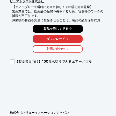
ピュアトラスト株式会社
【エアーブローで瞬時に完全水切り！その場で完全乾燥】

製薬業界では、医薬品の品質を確保するため、容器等のワークの
滅菌が不可欠です。

滅菌後の容器を完全に乾燥させることは、製品の品質保持におい
て非常に重要です。

製品を詳しく見る
しかし、従来の乾燥方法では、時間とコストがかかるだけでな
く、乾燥ムラによる品質リスクも存在します。

ダウンロード
当製品『エアースクリューノズル』は、独自の特許技術により、
エアーブローだけで瞬時にワークを100％完全に水切り。

お問い合わせ
これにより、乾燥工程にかかる時間、コスト、そして品質リスク
を大幅に削減します。

【製薬業界向け】100％水切りできるエアーノズル
【活用シーン】

・医薬品容器の滅菌後の乾燥

・クリーンルーム内での乾燥工程（クラス100対応）

・様々な形状の容器の乾燥

【導入の効果】

・乾燥工程の効率化

・コスト削減（人件費、電気代、設備費）

・品質向上（乾燥ムラの解消）
株式会社バリューイノベーションジャパン