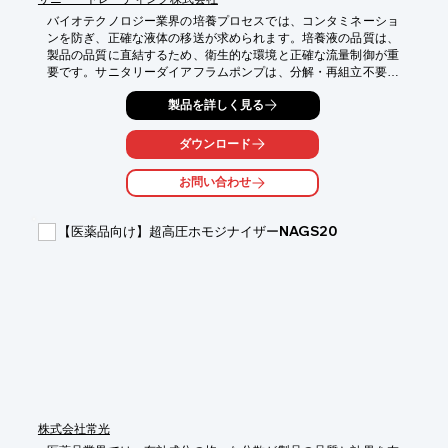
バイオテクノロジー業界の培養プロセスでは、コンタミネーショ
ンを防ぎ、正確な液体の移送が求められます。培養液の品質は、
製品の品質に直結するため、衛生的な環境と正確な流量制御が重
要です。サニタリーダイアフラムポンプは、分解・再組立不要の
CIP/SIPシステム対応で、高い衛生性を実現します。

製品を詳しく見る
【活用シーン】

*   細胞培養

ダウンロード
*   培地供給

*   発酵プロセス

お問い合わせ
【導入の効果】

*   コンタミネーションリスクの低減

【医薬品向け】超高圧ホモジナイザーNAGS20
*   洗浄・滅菌時間の短縮

*   製品品質の向上
株式会社常光