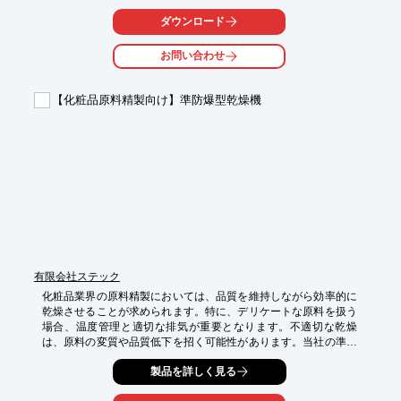
現します。

ダウンロード
【活用シーン】

・医薬品原薬製造における溶剤回収

お問い合わせ
・中間体製造プロセスでの溶剤リサイクル

・品質管理部門での高純度溶剤の確保

【化粧品原料精製向け】準防爆型乾燥機
【導入の効果】

・医薬品製造における溶剤の純度維持

・品質管理基準の遵守を支援

・溶剤コストの削減と廃棄物量の低減
有限会社ステック
化粧品業界の原料精製においては、品質を維持しながら効率的に
乾燥させることが求められます。特に、デリケートな原料を扱う
場合、温度管理と適切な排気が重要となります。不適切な乾燥
は、原料の変質や品質低下を招く可能性があります。当社の準防
爆型乾燥機は、防爆型までは必要としない場合に、常時排出しな
製品を詳しく見る
がら乾燥を行うことができ、原料の品質維持に貢献します。

【活用シーン】
