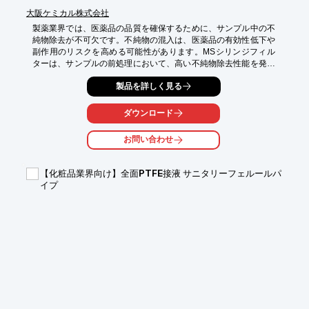
大阪ケミカル株式会社
製薬業界では、医薬品の品質を確保するために、サンプル中の不
純物除去が不可欠です。不純物の混入は、医薬品の有効性低下や
副作用のリスクを高める可能性があります。MSシリンジフィル
ターは、サンプルの前処理において、高い不純物除去性能を発揮
し、医薬品の品質管理をサポートします。

製品を詳しく見る
【活用シーン】

・HPLC分析前のサンプルろ過

ダウンロード
・医薬品製造における中間体のろ過

・品質管理におけるサンプルのろ過

お問い合わせ
【導入の効果】

・不純物の除去による分析精度の向上

【化粧品業界向け】全面PTFE接液 サニタリーフェルールパ
・医薬品の品質向上

イプ
・分析機器の保護

本製品はJASIS 2026にて展示予定です。

是非展示会場にてご確認ください!