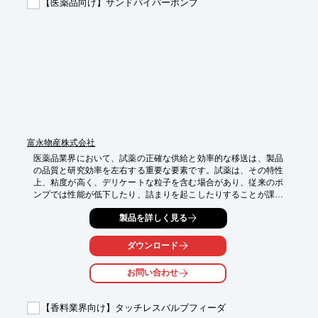
【医薬品向け】サンドパイパーポンプ
【導入の効果】

・分析結果の信頼性向上

・試薬やサンプルの無駄を削減

・分析作業の効率化
富永物産株式会社
医薬品業界において、試薬の正確な供給と効率的な移送は、製品
の品質と研究効率を左右する重要な要素です。試薬は、その特性
上、粘度が高く、デリケートな粒子を含む場合があり、従来のポ
ンプでは性能が低下したり、詰まりを起こしたりすることが課題
となります。サンドパイパーポンプは、エア駆動式のため、防爆
製品を詳しく見る
エリアでも安心して使用でき、試薬の移送におけるこれらの課題
を解決します。

ダウンロード
【活用シーン】

・試薬の移送

お問い合わせ
・研究施設における液体の供給

【導入の効果】

【香料業界向け】タッチレスバルブフィーダ
・粘性液、比重の重い液体や固形物を含む流体も移送可能
