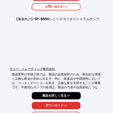
・分析機器への試薬供給

お問い合わせ
・製造ラインでの試薬添加

【導入の効果】

【製薬向け】SP-8850シリーズ サニタリードラムポンプ
・実験の再現性向上

・試薬の無駄を削減

・高品質な実験結果の実現
サニー・トレーディング株式会社
製薬業界の充填工程では、製品の品質保持のため、衛生的な環境
と正確な移送が求められます。特に、医薬品や中間原料において
は、コンタミネーションを防ぎ、正確な量を充填することが重要
です。不適切なポンプの使用は、製品の汚染や品質劣化につなが
る可能性があります。当社のSP-8850シリーズ サニタリードラム
製品を詳しく見る
ポンプは、FDA及び3A認証の材料と構造で設計されており、衛生
的な移送を実現します。分解が容易なため洗浄時間を削減し、作
業効率を向上させます。

ダウンロード
【活用シーン】
