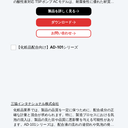
の酸性液対応 TSPポンプ ACモデルは、耐腐食性に優れた材質を
採用し、試薬の劣化を防ぎます。少量の試薬を正確に送るための
製品を詳しく見る
ソレノイド駆動方式、屋外使用も可能な防水性能、使いやすいデ
ジタル表示を備え、製薬業界のニーズに応えます。

ダウンロード
【活用シーン】

*   研究室での試薬の定量供給

お問い合わせ
*   製造ラインでの薬品添加

*   品質管理における試薬供給

【化粧品配合向け】AD-101シリーズ
【導入の効果】

*   試薬の正確な供給による実験・製造の信頼性向上

*   ポンプの長寿命化によるコスト削減

*   作業効率の向上
三協インタナショナル株式会社
化粧品業界では、製品の品質を一定に保つために、配合成分の正
確な計量と混合が求められます。特に、製造プロセスにおける気
泡の混入は、製品の見た目や品質に悪影響を与える可能性があり
ます。AD-101シリーズは、配合液の流れの途切れや気泡の発生