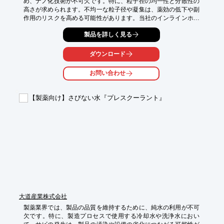
め、ナノ化技術が不可欠です。特に、粒子径の均一性と分散性の
高さが求められます。不均一な粒子径や凝集は、薬効の低下や副
作用のリスクを高める可能性があります。当社のインラインホモ
ジナイザーは、メディアレスで均一な分散を実現し、医薬品の品
製品を詳しく見る
質向上に貢献します。

【活用シーン】

ダウンロード
・医薬品のナノ分散

・リポソーム製剤の製造

お問い合わせ
・注射剤の調製

・経口投与製剤の製造

【製薬向け】さびない水『プレスクーラント』
【導入の効果】

・均一な粒子径と高い分散性

・薬効の向上

・製剤の安定性向上

・金属コンタミのリスクを低減
大道産業株式会社
製薬業界では、製品の品質を維持するために、純水の利用が不可
欠です。特に、製造プロセスで使用する冷却水や洗浄水におい