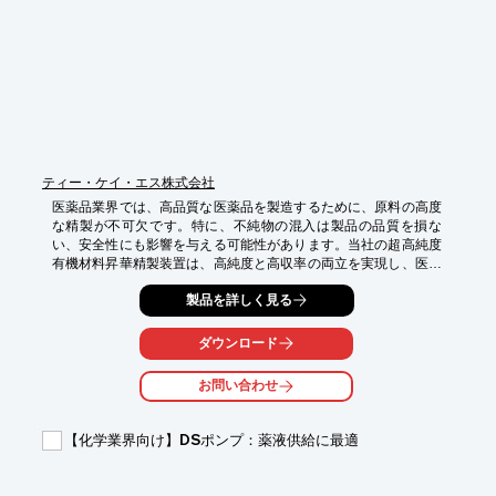
ティー・ケイ・エス株式会社
医薬品業界では、高品質な医薬品を製造するために、原料の高度
な精製が不可欠です。特に、不純物の混入は製品の品質を損な
い、安全性にも影響を与える可能性があります。当社の超高純度
有機材料昇華精製装置は、高純度と高収率の両立を実現し、医薬
品製造における精製プロセスを最適化します。

製品を詳しく見る
【活用シーン】

・医薬品原薬の精製

ダウンロード
・中間体の精製

・研究開発における少量精製

お問い合わせ
【導入の効果】

・高品質な医薬品の製造

【化学業界向け】DSポンプ：薬液供給に最適
・歩留まり向上によるコスト削減

・研究開発の効率化