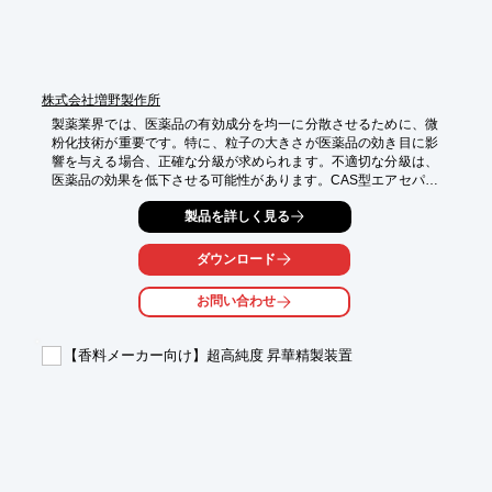
株式会社増野製作所
製薬業界では、医薬品の有効成分を均一に分散させるために、微
粉化技術が重要です。特に、粒子の大きさが医薬品の効き目に影
響を与える場合、正確な分級が求められます。不適切な分級は、
医薬品の効果を低下させる可能性があります。CAS型エアセパレ
ータは、遠心力と循環旋回気流を利用し、効率的な微粉化を実現
製品を詳しく見る
します。

【活用シーン】

ダウンロード
・医薬品原料の分級

・有効成分の粒度調整

お問い合わせ
・異物除去

【導入の効果】

【香料メーカー向け】超高純度 昇華精製装置
・粒度分布の均一化

・医薬品の効果の最適化

・歩留まり向上