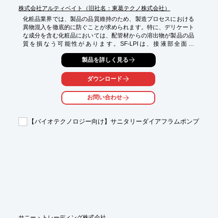
株式会社アルティベイト（旧社名：東葛テクノ株式会社）
化粧品業界では、製品の品質維持のため、製造プロセスにおける
異物混入を徹底的に防ぐことが求められます。特に、デリケート
な成分を含む化粧品においては、配管材からの溶出物が製品の品
質を損なう可能性があります。SF-LPIは、接液部全面に
PFA/PTFEライニングを施し、不純物の溶出を抑制することで、
製品を詳しく見る
化粧品の品質保持に貢献します。

【活用シーン】

ダウンロード
・化粧品原料の輸送

・製造ラインでの充填工程

お問い合わせ
・クリーンルーム内での使用

【導入の効果】

【バイオテクノロジー向け】サニタリーダイアフラムポンプ
・製品への異物混入リスクを低減

・製品の品質保持

・コンタミネーションによるトラブルを回避
サニー・トレーディング株式会社