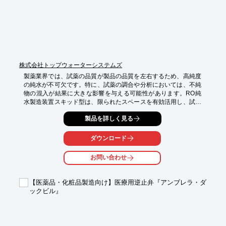
株式会社トップウォーターシステムズ
製薬業界では、試薬の品質が製品の品質を左右するため、高純度
の純水が不可欠です。特に、試薬の調合や分析においては、不純
物の混入が結果に大きな影響を与える可能性があります。RO純
水製造装置スキッド型は、限られたスペースを有効活用し、試薬
製造に必要な高純度RO純水を供給します。

製品を詳しく見る
【活用シーン】

・試薬の調合

ダウンロード
・分析用サンプルの調整

・医薬品製造における洗浄水

お問い合わせ
【導入の効果】

・試薬の品質向上

【医薬品・化粧品製造向け】医療用逆止弁『アンブレラ・ダ
・分析精度の向上

ックビル』
・省スペース化による作業効率の改善