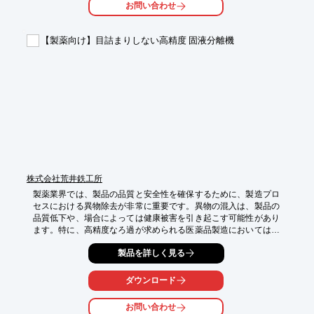
お問い合わせ
・医薬品製造における原料の充填

・化粧品製造における原料の充填

・ドラム缶、IBCタンクからの液体の移送

【製薬向け】目詰まりしない高精度 固液分離機
【導入の効果】

・衛生的な環境での充填作業の実現

・洗浄時間の短縮による作業効率の向上

・製品の品質保持
株式会社荒井鉄工所
製薬業界では、製品の品質と安全性を確保するために、製造プロ
セスにおける異物除去が非常に重要です。異物の混入は、製品の
品質低下や、場合によっては健康被害を引き起こす可能性があり
ます。特に、高精度なろ過が求められる医薬品製造においては、
目詰まりを起こさず、安定した連続運転が可能な固液分離機の導
製品を詳しく見る
入が不可欠です。当社の『MM-2』は、30ミクロンという最小ス
リット幅で、医薬品製造プロセスにおける異物除去を強力にサポ
ートします。

ダウンロード
【活用シーン】

お問い合わせ
・医薬品原液からの異物除去
