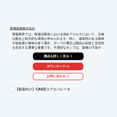
【導入の効果】

・コンタミネーションのリスク低減

・粘性液への優れたレスポンス

・サニタリー性の向上

・優れたコストパフォーマンス
東興産業株式会社
製薬業界では、医薬品製造における混合プロセスにおいて、正確
な配合と衛生的な環境が求められます。特に、腐食性のある液体
や低粘度の液体を扱う場合、ポンプの選定は製品の品質と安全性
を左右する重要な要素です。不適切なポンプは、薬液の汚染や機
器の故障を引き起こす可能性があります。当社のバイキング・ス
製品を詳しく見る
テンレス・べーンポンプは、低粘度液から高吐出圧力まで対応
し、腐食性液にも対応することで、製薬業界の厳しい要求に応え
ます。

ダウンロード
【活用シーン】

お問い合わせ
・医薬品製造における混合プロセス

・試薬や溶剤の移送

・腐食性のある液体の取り扱い

【製薬向け】CAS型エアセパレータ
【導入の効果】

・薬液の正確な配合と均一な混合

・ポンプの長寿命化によるコスト削減

・高い安全性と信頼性の確保