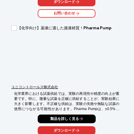
ダウンロード
化粧品原料の乾燥

原料精製工程

お問い合わせ
【導入の効果】

原料の品質維持

【化学向け】薬液に適した接液材質！Pharma Pump
効率的な乾燥プロセス
ユニコントロールズ株式会社
化学業界における試薬供給では、実験の再現性や精度の向上が重
要です。特に、微量な試薬を正確に供給することが、実験結果に
大きく影響します。不正確な供給は、実験の失敗や無駄な試薬の
使用につながる可能性があります。Pharma Pumpは、±0.5%以
下（公称値）の高精度な吐出を実現し、試薬供給における課題を
製品を詳しく見る
解決します。

【活用シーン】

ダウンロード
・研究開発における試薬の定量供給
