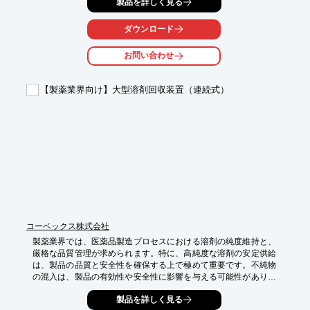
製品を詳しく見る
した性能を提供します。

【活用シーン】

ダウンロード
・医薬品抽出

・試薬の供給

お問い合わせ
・精密ろ過

【導入の効果】

【製薬業界向け】大型溶剤回収装置（連続式）
・安定した流量供給による抽出効率の向上

・高い耐久性によるメンテナンスコストの削減

・製品品質の安定化
コーベックス株式会社
製薬業界では、医薬品製造プロセスにおける溶剤の純度維持と、
厳格な品質管理が求められます。特に、高純度な溶剤の安定供給
は、製品の品質と安全性を確保する上で極めて重要です。不純物
の混入は、製品の有効性や安全性に影響を与える可能性があり、
厳密な管理が必要です。当社の大型溶剤回収装置（連続式）は、
製品を詳しく見る
このような製薬現場の高度な要求に応え、安定した溶剤回収を実