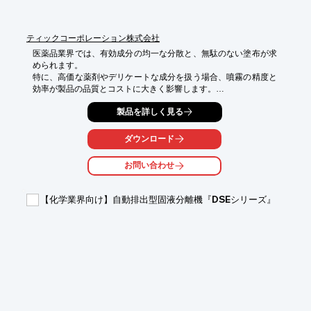
ティックコーポレーション株式会社
医薬品業界では、有効成分の均一な分散と、無駄のない塗布が求
められます。

特に、高価な薬剤やデリケートな成分を扱う場合、噴霧の精度と
効率が製品の品質とコストに大きく影響します。

不均一な噴霧は、効果のばらつきや品質劣化を引き起こす可能性
製品を詳しく見る
があります。

ソニア社製超音波スプレーノズルは、ピエゾセラミックの振動に
より微細な粒子を生成し、均一な噴霧を実現します。

ダウンロード
加圧不要で、飛散や跳ね返りを抑え、薬剤の無駄を削減します。

お問い合わせ
【活用シーン】

・医薬品のコーティング

・吸入薬の調合

【化学業界向け】自動排出型固液分離機『DSEシリーズ』
・細胞培養

・試薬の噴霧

【導入の効果】

・薬剤の均一な分散

・薬剤使用量の削減

・品質の向上

・コスト削減