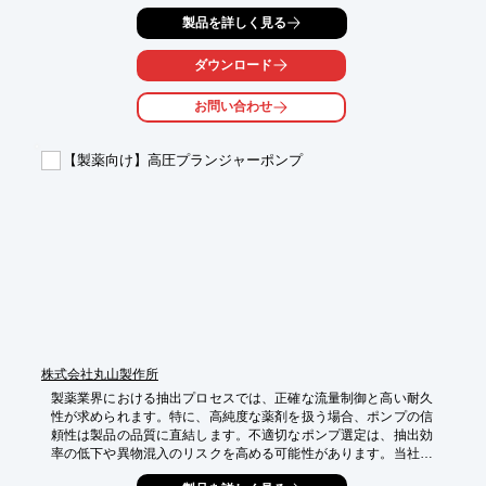
を確実に検知し、品質管理をサポートします。チューブを挟むだ
製品を詳しく見る
けで、液面または気泡の存在について連続監視を行うため、製造
プロセスの効率化にも貢献します。

ダウンロード
【活用シーン】

・化粧品製造における配合液の供給ライン

お問い合わせ
・充填工程における気泡の検知

・品質管理における異物混入の早期発見

【製薬向け】高圧プランジャーポンプ
【導入の効果】

・配合液の品質安定化

・不良品の削減

・製造プロセスの効率化
株式会社丸山製作所
製薬業界における抽出プロセスでは、正確な流量制御と高い耐久
性が求められます。特に、高純度な薬剤を扱う場合、ポンプの信
頼性は製品の品質に直結します。不適切なポンプ選定は、抽出効
率の低下や異物混入のリスクを高める可能性があります。当社の
高圧プランジャーポンプは、耐蝕性に優れた素材を使用し、安定