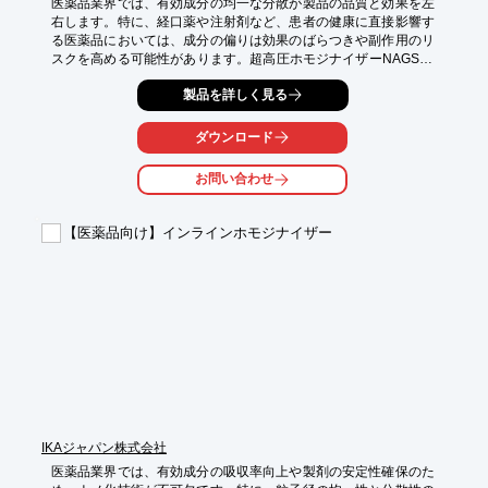
医薬品業界では、有効成分の均一な分散が製品の品質と効果を左
右します。特に、経口薬や注射剤など、患者の健康に直接影響す
る医薬品においては、成分の偏りは効果のばらつきや副作用のリ
スクを高める可能性があります。超高圧ホモジナイザーNAGS20
は、医薬品の製造プロセスにおいて、均一な分散を実現し、製品
製品を詳しく見る
の品質向上に貢献します。

【活用シーン】

ダウンロード
・医薬品原薬の分散

・注射剤の調製

お問い合わせ
・軟膏、クリームの乳化

【導入の効果】

【医薬品向け】インラインホモジナイザー
・有効成分の均一な分散による効果の安定化

・製品の品質向上

・製造プロセスの効率化
IKAジャパン株式会社
医薬品業界では、有効成分の吸収率向上や製剤の安定性確保のた