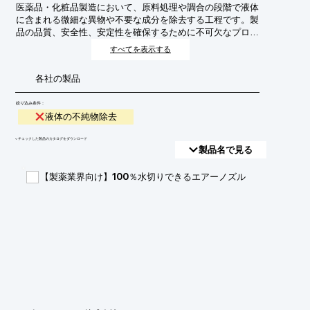
医薬品・化粧品製造において、原料処理や調合の段階で液体
に含まれる微細な異物や不要な成分を除去する工程です。製
品の品質、安全性、安定性を確保するために不可欠なプロセ
スであり、最終製品の有効性や使用感に直接影響を与えま
すべてを表示する
す。
各社の製品
絞り込み条件：
液体の不純物除去
​▼チェックした製品のカタログをダウンロード
製品名で見る
【製薬業界向け】100％水切りできるエアーノズル