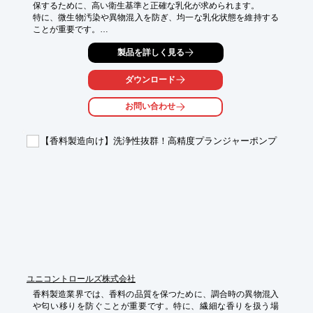
保するために、高い衛生基準と正確な乳化が求められます。

特に、微生物汚染や異物混入を防ぎ、均一な乳化状態を維持する
ことが重要です。

不適切な乳化は、製品の有効性低下や品質劣化につながる可能性
製品を詳しく見る
があります。

サニタリー仕様『UHS インライン型ミキサー』は、3-A TPV認証
ダウンロード
を取得しており、

厳しい衛生要件が求められる医薬品分野に適しています。

お問い合わせ
【活用シーン】

・医薬品製造における乳化プロセス

【香料製造向け】洗浄性抜群！高精度プランジャーポンプ
・研究開発における乳化実験

【導入の効果】

・高い衛生基準への適合

・均一な乳化状態の実現

・製品の品質と安全性の向上
ユニコントロールズ株式会社
香料製造業界では、香料の品質を保つために、調合時の異物混入
や匂い移りを防ぐことが重要です。特に、繊細な香りを扱う場