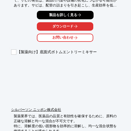
て、サビの発生は、製品の汚染や設備の劣化につながる可能性が
あります。サビは、配管の詰まりを引き起こし、生産効率を低下
させる原因にもなります。当社『プレスクーラント』は、完全な
製品を詳しく見る
防錆・防食性能により、これらの問題を解決します。

【活用シーン】

ダウンロード
・純水を使用する冷却水循環システム

・純水を使用する洗浄工程

お問い合わせ
・金属部品の長期浸漬

【導入の効果】

【製薬向け】底面式ボトムエントリーミキサー
・サビによる製品汚染のリスクを低減

・設備の寿命を延ばし、メンテナンスコストを削減

・生産効率の向上
シルバーソン ニッポン株式会社
製薬業界では、医薬品の品質と有効性を確保するために、原料の
正確な溶解と均一な混合が不可欠です。

特に、溶解度の低い固形物を効率的に溶解し、均一な混合状態を
維持することが求められます。
