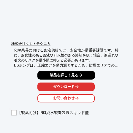
株式会社タカトテクニカ
化学業界における薬液供給では、安全性が最重要課題です。特
に、腐食性のある薬液や引火性のある溶剤を扱う場合、液漏れや
引火のリスクを最小限に抑える必要があります。

DSポンプは、圧縮エアを動力源とするため、防爆エリアでの使
用が可能であり、安全な薬液供給を実現します。

製品を詳しく見る
【活用シーン】

・腐食性薬液の移送

ダウンロード
・酸性薬品、強アルカリ性薬品の供給

・引火性溶剤の供給

お問い合わせ
【導入の効果】

・防爆エリアでの安全な薬液供給

【製薬向け】RO純水製造装置スキッド型
・液漏れリスクの低減

・多様な薬液への対応