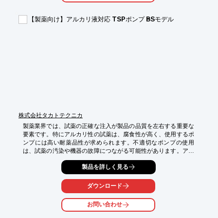
・製造工程における異物混入リスクの低減

・最終製品の品質向上

【製薬向け】アルカリ液対応 TSPポンプ BSモデル
【導入の効果】

・異物混入による品質問題の防止

・歩留まりの向上

・製造プロセスの安定化
株式会社タカトテクニカ
製薬業界では、試薬の正確な注入が製品の品質を左右する重要な
要素です。特にアルカリ性の試薬は、腐食性が高く、使用するポ
ンプには高い耐薬品性が求められます。不適切なポンプの使用
は、試薬の汚染や機器の故障につながる可能性があります。アル
カリ液対応 TSPポンプ BSモデルは、耐腐食性に優れた材質を使
製品を詳しく見る
用し、アルカリ性試薬の微量定量注入に最適です。

【活用シーン】

ダウンロード
・試薬の調合

・分析機器への供給

お問い合わせ
・品質管理
