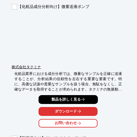
【導入の効果】

【化粧品成分分析向け】微量送液ポンプ
・試薬の正確な注入による品質向上

・ポンプの長寿命化によるコスト削減

・安定した供給による生産性の向上
株式会社タクミナ
化粧品業界における成分分析では、微量なサンプルを正確に送液
することが、分析結果の信頼性を左右する重要な要素です。特
に、高価な試薬や貴重なサンプルを扱う場合、無駄をなくし、正
確なデータを取得することが求められます。タクミナの無脈動・
定量ポンプ『0.01ml/min単位で微小量送液Q』は、0.01mL/min単
製品を詳しく見る
位での微量送液を可能にし、長時間の安定送液を実現します。こ
れにより、成分分析の精度向上と効率化に貢献します。

ダウンロード
【活用シーン】

・化粧品原料の分析

お問い合わせ
・品質管理における成分分析

・研究開発における微量成分の送液
