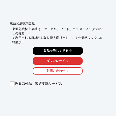
東亜化成株式会社
東亜化成株式会社は、ケミカル、フード、コスメティックスの3
つの分野

で利用される原材料を取り扱う商社として、また天然ワックスの
精製加工

を行うメーカーとして事業活動を行っています。

製品を詳しく見る
エステル油との配合に優れた効果を持つ「TOWAX-1F3」や、

乳化しやすい「TOWAX-1F8」など天然ワックスに特化した

ダウンロード
製品開発・研究を日々進めております。

お問い合わせ
その他、お客様に適する製品の開発提案も行っておりますので、

ご要望の際はお気軽に、お問い合わせください。

医薬部外品 製造委託サービス
【事業内容】

■油脂及び化学工業薬品・医薬品および医薬部外品、それら諸原
料の輸出入・加工・売買

※詳しくはPDFをダウンロードして頂くか、お問い合わせくださ
い。