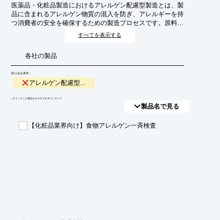
医薬品・化粧品製造におけるアレルゲン配慮型製造とは、製
品に含まれるアレルゲン物質の混入を防ぎ、アレルギーを持
つ消費者の安全を確保するための製造プロセスです。原料の
受け入れから調合、充填、包装に至るまで、アレルゲン管理
すべてを表示する
を徹底し、安全で高品質な製品を提供することを目的として
います。
各社の製品
絞り込み条件：
アレルゲン配慮型...
​▼チェックした製品のカタログをダウンロード
製品名で見る
【化粧品業界向け】食物アレルゲン一斉検査