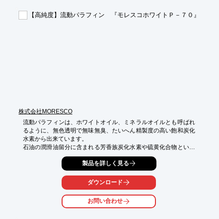
です。

【高純度】流動パラフィン 『モレスコホワイトＰ－７０』
【製造販売品目】

■医薬原薬及び治験薬原薬並びに医薬品中間体の開発、製造、販
売

■昇華用染料、写真用感光材料等の情報記録用有機化合物の開
発、

　製造、販売

■封止材、液晶材料等の電子材料用有機化合物の開発、製造、販
売

■その他 特殊薬品の研究開発及び製造、販売

■医薬原薬、各種中間体、各種材料の受託製造

※詳しくはカタログをご覧頂くか、お気軽にお問い合わせ下さ
株式会社MORESCO
い。
流動パラフィンは、ホワイトオイル、ミネラルオイルとも呼ばれ
るように、無色透明で無味無臭、たいへん精製度の高い飽和炭化
水素から出来ています。

石油の潤滑油留分に含まれる芳香族炭化水素や硫黄化合物といっ
た不純物を、無水硫酸や発煙硫酸で除去し、高純度に精製。いわ
製品を詳しく見る
ば最も純粋な炭化水素として他の留分にはない、さまざまな優れ
た特長があります。

ダウンロード
１．食品添加物規格および医薬部外品原料規格に合格、日本薬局
方試験に適合する高い信頼性。

お問い合わせ
２．無色透明、無味無臭で無蛍光です。
