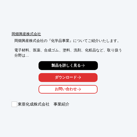
岡畑興産株式会社
岡畑興産株式会社の『化学品事業』についてご紹介いたします。

電子材料、医薬、合成ゴム、塗料、洗剤、化粧品など、取り扱う
分野は

多岐にわたります。

製品を詳しく見る
また、化学品や電子材料の供給地として今後も大きな役割を担う
中国、

ダウンロード
韓国に根をおろし、日本のみならず、アジア域内での相互ビジネ
スの

お問い合わせ
発展を目指しています。

【分野指向】

東亜化成株式会社 事業紹介
■有機中間体

■スペシャリティーケミカル

■香粧品原料

※詳しくはPDF資料をご覧いただくか、お気軽にお問い合わせ下
さい。