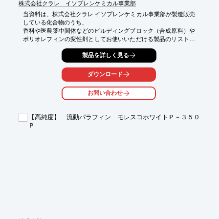
株式会社クラレ イソプレンケミカル事業部
当資料は、株式会社クラレ イソプレンケミカル事業部が製造販売
している化合物のうち、

香料や医農薬中間体などのビルディングブロック（合成原料）や
ポリオレフィンの変性剤としてお使いいただける製品のリストと
なります。

製品を詳しく見る
原料イソブチレンに由来するメチル分岐を有する化合物や、各種
官能基を

ダウンロード
有するC8系化合物などユニークな製品を展開。

お問い合わせ
【掲載製品（一部）】

■イソプレノール：CAS 763-32-6／純度 ≧98.50

■イソバレラール：CAS 590-86-3／純度 ≧98.0

【高純度】 流動パラフィン モレスコホワイトＰ－３５０
■SAL（セネシオンアルデヒド）：CAS 107-86-8／純度 ≧97.0

Ｐ
■ODE（オクタジエン）：CAS 3710-30-3／純度 ≧97.0

■OEA（オクテニルアルコール）：CAS 13175-44-5／純度 ≧90.0

■N-OA（オクタノール）：CAS 111-87-5／純度 ≧99.0

※詳しくはPDF資料をご覧いただくか、お気軽にお問い合わせく
ださい。