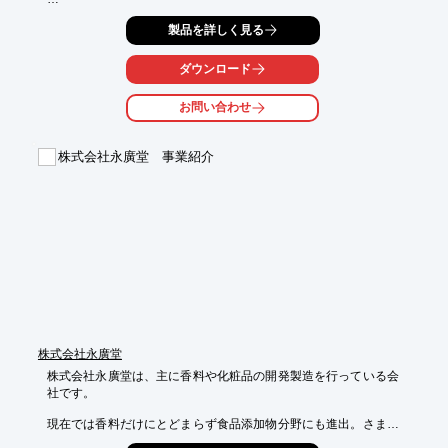
天然物をエキス化、精製、成分単離し

製品を詳しく見る
医薬品原料、化粧品原料、食品原料として供給することが可能。

また、合成分野でも、数多くの受託製造を手掛けており、経験と
ダウンロード
実績の

積み重ねにより、これまでに様々な工業化の手法を確立してきま
お問い合わせ
した。

【特長】

株式会社永廣堂 事業紹介
■多種多様な天然物を収集するノウハウ及びシステムを確立

■様々なレギュレーションへの対応やGMPに基づいた工業化の手
法を確立

■高生理活性物質の受託製造実績も豊富

■カテゴリー3～4のハザード物質を取り扱うことが可能

※詳しくはPDFをダウンロードして頂くか、お気軽にお問い合わ
せ下さい。
株式会社永廣堂
株式会社永廣堂は、主に香料や化粧品の開発製造を行っている会
社です。

現在では香料だけにとどまらず食品添加物分野にも進出。さまざ
まな
