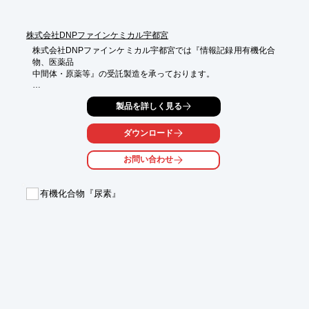
株式会社DNPファインケミカル宇都宮
株式会社DNPファインケミカル宇都宮では『情報記録用有機化合
物、医薬品

中間体・原薬等』の受託製造を承っております。

1950年の創業以来培ってきた“精密有機合成技術”を活かし、ディ
製品を詳しく見る
スプレイや

エレクトロニクス分野向けの機能性材料や医薬原薬・中間体を開
発し

ダウンロード
お客様に提供。

お問い合わせ
これからも誠心誠意努力し、お客様に心からご満足いただける製
品を

提供してまいります。

有機化合物『尿素』
【当社の特長】

■高度な知識と技術を持った技術開発スタッフが製品開発に従事

■お客様のニーズにきめ細かくお応え

■先端の評価・計測設備を保有

■長い歴史の中で積み重ねてきた技術力とノウハウ

※詳しくはPDF資料をご覧いただくか、お気軽にお問い合わせく
ださい。