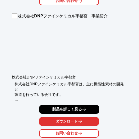
お問い合わせ
されますので、

この特長が最大限に生かされています。

株式会社DNPファインケミカル宇都宮 事業紹介
【事業内容】

■医薬品の原薬・中間体の受託製造

※詳しくはカタログをご覧頂くか、お気軽にお問い合わせ下さ
い。
株式会社DNPファインケミカル宇都宮
株式会社DNPファインケミカル宇都宮は、主に機能性素材の開発
と

製造を行っている会社です。

医薬原料および中間体の生成はもちろん、クリーンルームや反応
製品を詳しく見る
缶増設

による機能性素材の生産力を強化。各種有機合成物製造に対応し
ます。

ダウンロード
永年にわたる機能性有機化合物と医薬品の開発・生産の実績が当
お問い合わせ
社の強み
