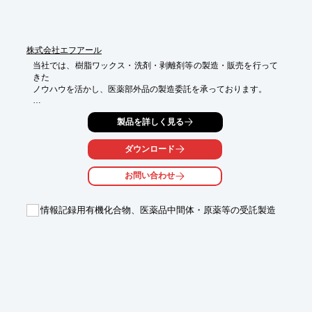
株式会社エフアール
当社では、樹脂ワックス・洗剤・剥離剤等の製造・販売を行って
きた

ノウハウを活かし、医薬部外品の製造委託を承っております。

技術・経験・原料調達のルートを活かし、低コストで一定以上の
製品を詳しく見る
品質を

保つ製品の製造・PB等の開発が可能。

ダウンロード
国及び都道府県認可事業である指定医薬部外品を製造販売するた
めの

お問い合わせ
ベース知識、および薬品原料等の扱いに自信がございます。

【当社の強み】

情報記録用有機化合物、医薬品中間体・原薬等の受託製造
■ケミカル製造業として30年以上培ってきたノウハウ

■低コストで安定した品質を保つ製品の開発・製造が可能

■医薬部外品を製造販売する為のベース知識及び薬品原料等の扱
いに熟練

※詳しくはPDFをダウンロードしていただくか、お気軽にお問い
合わせください。