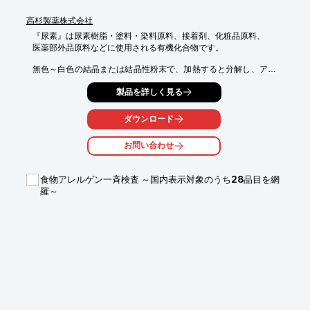
高杉製薬株式会社
『尿素』は尿素樹脂・塗料・染料原料、接着剤、化粧品原料、

医薬部外品原料などに使用される有機化合物です。

無色～白色の結晶または結晶性粉末で、加熱すると分解し、アン
モニアを発生させます。

製品を詳しく見る
製品は固形品・液体品の二種類があります。

【特長】

ダウンロード
■冷涼な塩味がある 

■水に極めて溶けやすい

お問い合わせ
■エタノールにやや可溶

■ジエチルエーテルに極めて溶けにくい

■水溶液は中性

食物アレルゲン一斉検査 ～国内表示対象のうち28品目を網
羅～
※詳しくはカタログをご覧頂くか、お気軽にお問い合わせ下さ
い。