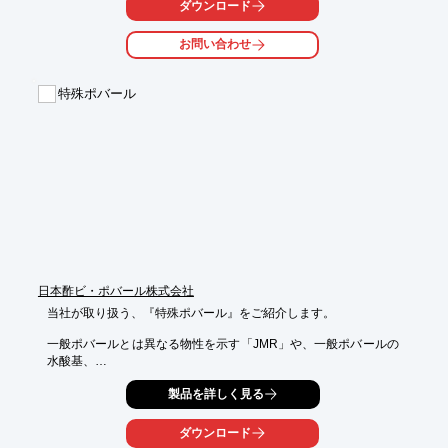
業や、

ダウンロード
食生活の安全・安心を考え健康な社会に貢献する健食事業といっ
た様々な

お問い合わせ
事業を幅広く展開しております。

当社は安全で高品質な製品を供給し、これからも「安全と安心」

特殊ポバール
「地域との共生」を基本に、事業の持続的な成長と発展を目指し
て

まいります。

【事業紹介】

■化学工業薬品の製造、販売に関する事業

■医薬品の製造、販売に関する事業

■農薬、化粧品、医薬部外品の製造、販売に関する事業

■産業廃棄物中間処理に関する事業

■塩の製造、加工、販売に関する事業　他

※詳しくはPDFをダウンロードして頂くか、お気軽にお問い合わ
日本酢ビ・ポバール株式会社
せ下さい。
当社が取り扱う、『特殊ポバール』をご紹介します。

一般ポバールとは異なる物性を示す「JMR」や、一般ポバールの
水酸基、

酢酸基以外の官能基を有する「変性ポバール」のほか、「医薬グ
製品を詳しく見る
レード

ポバール」や「ナトリウムフリー ポバール」をラインアップ。

ダウンロード
JVPは、幅広い重合度範囲・けん化度範囲の樹脂製造技術と機能