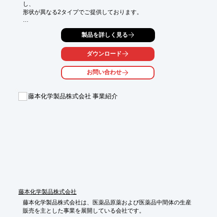
し、

形状が異なる2タイプでご提供しております。

無色の柱状または針状の結晶である『薄荷脳』と、

製品を詳しく見る
無色～白色の凝集結晶である『薄荷特脳』をご用意。

天然の爽やかな清涼感を活かした当製品を、お客様の商品開発

ダウンロード
コンセプトに応じて、ご提案させていただきます。

お問い合わせ
【仕様】

■薄荷脳

　・包装形態：10kg入りダンボール、25kg入りファイバードラ
藤本化学製品株式会社 事業紹介
ム

　・適合規格：日本薬局方、医薬部外品原料規格、食品添加物公
定書

　・使用期限：製造日から3年

■薄荷特脳

　・包装形態：10kg入りダンボール

　・適合規格：日本薬局方、医薬部外品原料規格、食品添加物公
定書

　・使用期限：製造日から3年

※詳しくはPDFをダウンロードして頂くか、お気軽にお問合せく
ださい。
藤本化学製品株式会社
藤本化学製品株式会社は、医薬品原薬および医薬品中間体の生産

販売を主とした事業を展開している会社です。
