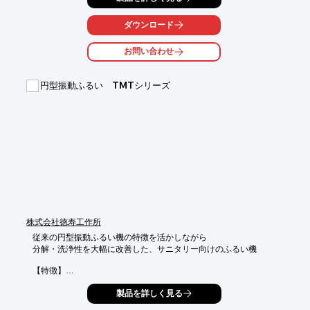
サパラ社は特殊な有機化合物の研究開発、工程設計、分析などに
強みを有しており、日本のみならず、ヨーロッパや、アメリカな
ダウンロード
ど、世界の主要国からのご愛顧を賜っております。特に最近で
は、核酸に関わる薬材の研究開発分野で実績を挙げています。

お問い合わせ
また、弊社創業者は、日本での20年以上の勤務経験を有し、言葉
も堪能ですので、日本の皆様にきっとご満足を頂ける成果を出せ
円型振動ふるい TMTシリーズ
るものと確信しております。ちなみに社名の「サパラ」ですが、
インドの3女神の頭文字に由来しています。

※英語版カタログをダウンロードいただけます。

※詳しくはPDF資料をご覧いただくか、お気軽にお問い合わせ下
さい。
株式会社徳寿工作所
従来の円型振動ふるい機の特徴を活かしながら

分解・洗浄性を大幅に改善した、サニタリー向けのふるい機

【特徴】

○分解・組立て容易にでき、洗浄作業が簡単

製品を詳しく見る
○網交換作業は専用に加工された網をセットし

 　枠を締め付けるだけで完了
