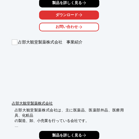
製品を詳しく見る
機能性をもった化粧品原料や、色素やスパイスなどの食品添加物
の研究

開発にも取り組んでいます。

ダウンロード
香りに関することは、是非当社へご用命ください。

お問い合わせ
【事業案内】

■香料

占部大観堂製薬株式会社 事業紹介
■化粧品原料

■食品添加物

■アクティブコンセプト社関連製品

■品質管理

※詳しくはカタログをご覧頂くか、お気軽にお問い合わせ下さ
い。
占部大観堂製薬株式会社
占部大観堂製薬株式会社は、主に医薬品、医薬部外品、医療用
具、化粧品

の製造、卸、小売業を行っている会社です。

医薬品GMPに適合した医薬品を製造しており、長年の医薬品製造
製品を詳しく見る
の経験を
