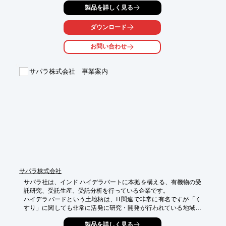
製品を詳しく見る
純度90％以上（規格値）と高純度となっており、なかなか配合出
来なか

ダウンロード
ったヒアルロン酸を、自由に配合、処方する事が可能です。

お問い合わせ
また、コンドロイチンと同じムコ多糖類の仲間ですので、強力な
保水力

を保有する製品です。

サパラ株式会社 事業案内
【特長】

■食品添加物として使用用途や使用制限がない

■原料として幅広く使用可能

■純度90％以上の高純度

■自由に配合・処方する事が可能

■強力な保水力

※詳しくはカタログをご覧頂くか、お気軽にお問い合わせ下さ
い。
サパラ株式会社
サパラ社は、インド ハイデラバートに本拠を構える、有機物の受
託研究、受託生産、受託分析を行っている企業です。

ハイデラバードという土地柄は、IT関連で非常に有名ですが「く
すり」に関しても非常に活発に研究・開発が行われている地域で
もあります。

製品を詳しく見る