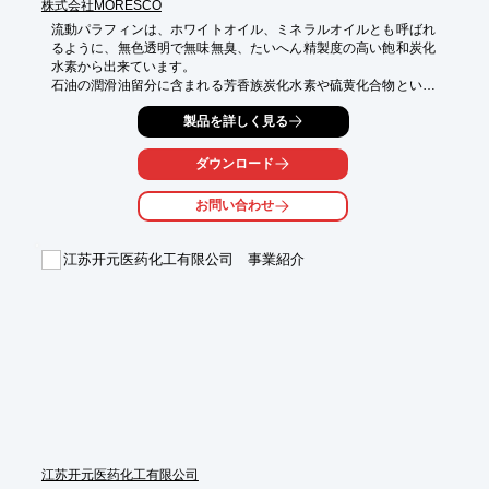
株式会社MORESCO
流動パラフィンは、ホワイトオイル、ミネラルオイルとも呼ばれ
るように、無色透明で無味無臭、たいへん精製度の高い飽和炭化
水素から出来ています。

石油の潤滑油留分に含まれる芳香族炭化水素や硫黄化合物といっ
た不純物を、無水硫酸や発煙硫酸で除去し、高純度に精製。いわ
製品を詳しく見る
ば最も純粋な炭化水素として他の留分にはない、さまざまな優れ
た特長があります。

ダウンロード
１．食品添加物規格および医薬部外品原料規格に合格、日本薬局
方試験に適合する高い信頼性。

お問い合わせ
２．無色透明、無味無臭で無蛍光です。

江苏开元医药化工有限公司 事業紹介
３．紫外吸光度が極めて低く、高純度です。

（芳香族炭化水素や硫黄化合物など、紫外線を吸収する不純物を
除去しています）

４．化学的に安定した、不活性、不極性飽和炭化水素です。

５．皮膚刺激性がほとんど無く、人体にやさしい安全性。

６．優れた潤滑性、軟化性、可塑性、浸透性、乳化性と、気泡性
防止にもはたらくなど、応用しやすい性質です。

※詳細はお気軽にお問い合わせください。
江苏开元医药化工有限公司