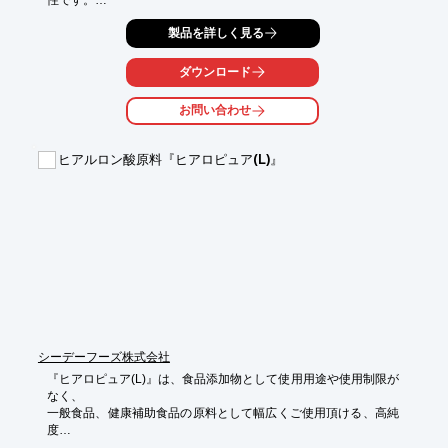
抗生物質の安定剤・抗酸化剤として用いられるだけではなく、そ
製品を詳しく見る
の優れた

還元能力により毛髪のS-S結合を切断するため、カーリング剤
ダウンロード
（パーマ液）

としても用いることができます。

お問い合わせ
また、金属酸化物をも還元するため金属の防錆剤・除錆剤として
も広く

ヒアルロン酸原料『ヒアロピュア(L)』
用いられています。

【特長】

■優れた還元能力・抗酸化性能

■水に溶けないものを可溶化させる

■抗菌性能

■高い連鎖移動能力　など

※詳しくは、お気軽にお問い合わせください。
シーデーフーズ株式会社
『ヒアロピュア(L)』は、食品添加物として使用用途や使用制限が
なく、

一般食品、健康補助食品の原料として幅広くご使用頂ける、高純
度

ヒアルロン酸原料です。
