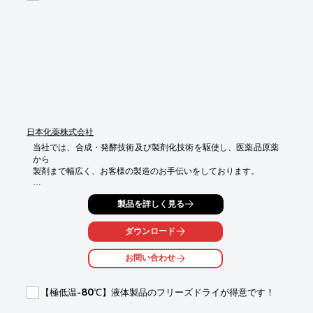
【事業内容】

■医療用医薬品、一般用医薬品、動物用医薬品、医薬品原料、医
薬中間体、

　食品添加物、化粧品原料、情報記録材料用薬品、染・顔料中間
体の製造

　ならびに販売

※詳しくはカタログをご覧頂くか、お気軽にお問い合わせ下さ
い。
日本化薬株式会社
当社では、合成・発酵技術及び製剤化技術を駆使し、医薬品原薬
から

製剤まで幅広く、お客様の製造のお手伝いをしております。

高活性原薬の受託製造では、お客さまの開発段階に応じて、

製品を詳しく見る
数gから数十kgまで、PIC/S GMP対応で製造をいたします。

ご用命の際は、当社へお気軽にご相談ください。

ダウンロード
【特長】

お問い合わせ
■プロセススケールアップ

■PIC/S GMP対応生産

■レギュラトリー対応

【極低温-80℃】液体製品のフリーズドライが得意です！
■レベル4対応
