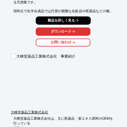
る天然蝋です。

現時点で化学合成品では代替が困難な化粧品や医薬品などの幅広
い用途に

製品を詳しく見る
使用されています。

また、近年天然素材が見直されるようになったことから、"ミツロ
ダウンロード
ウ粘土"や

"ミツロウクレヨン"などの玩具や画材、家具・床材・楽器といっ
お問い合わせ
た木工用の

"ミツロウワックス"、靴など革製品の艶出し用の"ミツロウクリー
ム"など

大峰堂薬品工業株式会社 事業紹介
といった様々な日用品に使われています。

【特長】

■優れた保湿性

■高い抗菌性

■光沢がある

■乳化性
大峰堂薬品工業株式会社
大峰堂薬品工業株式会社は、主に医薬品・新エキス原料のOEMを
行っている
