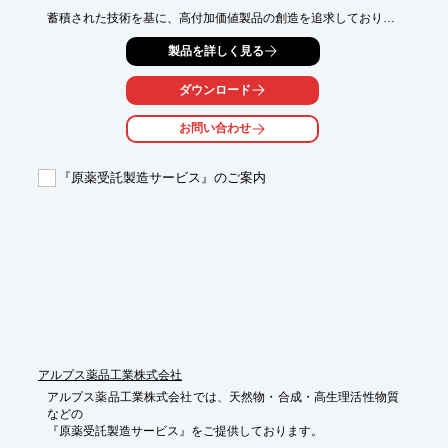
蓄積された技術を基に、高付加価値製品の創造を追求しており、

充実した設備と人材から優れた製品を生み出します。

製品を詳しく見る
信頼される商品をご提供いたしますので、ご要望の際は、

お気軽にお問合せください。

ダウンロード
【事業内容】

お問い合わせ
■医薬品原薬、医薬品中間体などの有機機能材料の開発、商社活
動　他

『原薬受託製造サービス』のご案内
※詳しくはカタログをご覧頂くか、お気軽にお問い合わせ下さ
い。
アルプス薬品工業株式会社
アルプス薬品工業株式会社では、天然物・合成・高生理活性物質
などの

『原薬受託製造サービス』をご提供しております。
