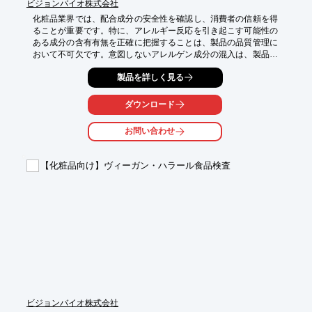
ビジョンバイオ株式会社
化粧品業界では、配合成分の安全性を確認し、消費者の信頼を得
ることが重要です。特に、アレルギー反応を引き起こす可能性の
ある成分の含有有無を正確に把握することは、製品の品質管理に
おいて不可欠です。意図しないアレルゲン成分の混入は、製品回
収やブランドイメージの低下につながるリスクがあります。当社
製品を詳しく見る
の食物アレルゲン一斉検査は、化粧品原料や製品に含まれるアレ
ルゲン成分の含有有無を網羅的に確認し、安全性の確保をサポー
トします。

ダウンロード
【活用シーン】

お問い合わせ
・化粧品原料の受け入れ検査

・最終製品の品質管理

・アレルギー表示の根拠確認

【化粧品向け】ヴィーガン・ハラール食品検査
【導入の効果】

・配合成分の安全性の確認

・消費者への信頼性向上

・品質管理体制の強化
ビジョンバイオ株式会社