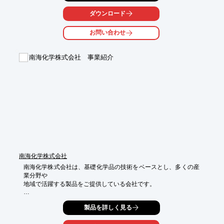
生かし、健康食品においても医薬品GMPに準じた製造管理及び品
質管理を

ダウンロード
行っております。

お問い合わせ
またPB・OEM商品の製造承っておりますので、お気軽にお問い
合わせ

下さい。

南海化学株式会社 事業紹介
【事業内容】

■医薬品、医薬部外品、医療用具、化粧品の製造、卸、小売業

■茶料の製造、卸、小売業

■ハトムギ、クロレラ、柿葉などを原料とする茶料、菓子など食
品の製造、

　卸、小売業

■清涼飲料水の製造、卸、小売業

■毒物、劇薬の製造、卸、小売業　など

※詳しくはカタログをご覧頂くか、お気軽にお問い合わせ下さ
い。
南海化学株式会社
南海化学株式会社は、基礎化学品の技術をベースとし、多くの産
業分野や

地域で活躍する製品をご提供している会社です。

永年の信頼ある販売体制とサービスを誇る無機工業薬品事業をは
製品を詳しく見る
じめとし、

歴史ある独自技術と無公害処理に徹底配慮した硫酸リサイクル事