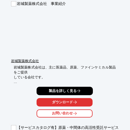
岩城製薬株式会社 事業紹介
３．紫外吸光度が極めて低く、高純度です。

（芳香族炭化水素や硫黄化合物など、紫外線を吸収する不純物を
除去しています）

４．化学的に安定した、不活性、不極性飽和炭化水素です。

５．皮膚刺激性がほとんど無く、人体にやさしい安全性。

６．優れた潤滑性、軟化性、可塑性、浸透性、乳化性と、気泡性
防止にもはたらくなど、応用しやすい性質です。

※詳細はお気軽にお問い合わせください。
岩城製薬株式会社
岩城製薬株式会社は、主に医薬品、原薬、ファインケミカル製品
をご提供

している会社です。

当社では外皮用剤で国内トップレベルの「製剤技術」を有する医
製品を詳しく見る
薬品事業と

医薬品原料と化成品で培った「有機合成技術」によるファインケ
ミカル事業

ダウンロード
を展開。

お問い合わせ
また、化粧品原料、医薬中間体、情報記録材料、電子材料など

精密合成技術を駆使したファインケミカル領域の拡大も積極的に
推進

【サービスカタログ有】原薬・中間体の高活性受託サービス
しています。
