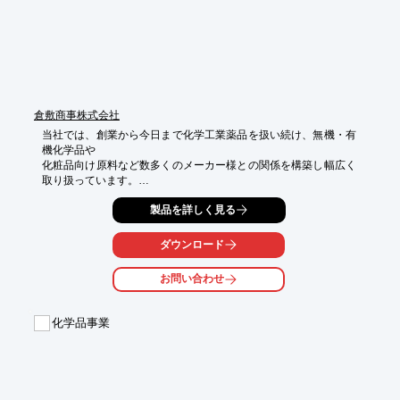
※詳細についてはお問合せください
倉敷商事株式会社
当社では、創業から今日まで化学工業薬品を扱い続け、無機・有
機化学品や

化粧品向け原料など数多くのメーカー様との関係を構築し幅広く
取り扱っています。

時代の流れに柔軟に対応すると同時に、お客様のニーズに合った
製品を詳しく見る
物だけではなく、

市場の変化に対応し先を見据えた提案を行っております。

ダウンロード
ご要望の際は、お気軽にご相談ください。

お問い合わせ
【営業品目(染料・顔料)】

■油性染料

■無機顔料

化学品事業
■有機顔料

■蓄光顔料

■パール顔料　など

※詳細については、お気軽にお問い合わせください。