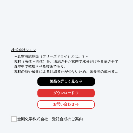
※詳しくはPDF資料をご覧いただくか、お気軽にお問い合わせ下
さい。
株式会社シエン
～真空凍結乾燥（フリーズドライ）とは…？～

素材（液体～固体）を、凍結させた状態で水分だけを昇華させて
真空中で乾燥させる技術であり、

素材の熱や酸化による組織変化が少ないため、栄養等の成分変化
も最小限にとどめることが可能です。

製品を詳しく見る
また、残留水分が少ないため腐敗が起こりにくく、保存料を加え
ずに長期保存が可能となります。

ダウンロード
【特長】

■極低温“-80℃”のコールドトラップ冷却工程により

お問い合わせ
■予備凍結時に“-60℃”まで下げることによる製品の品質安定と高
い復元性

金剛化学株式会社 受託合成のご案内
【例：化粧品分野】

化粧品で使用されるコラーゲン、美容液などの経時安定性が劣る
液体原料を真空乾燥凍結処理を行うことにより
