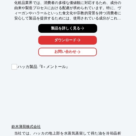
化粧品業界では、消費者の多様な価値観に対応するため、成分の
由来や製造プロセスにおける配慮が求められています。特に、ヴ
ィーガンやハラールといった食文化や宗教的背景を持つ消費者に
安心して製品を提供するためには、使用されている成分がこれら
の基準に適合しているかの確認が重要です。不適切な成分の使用
製品を詳しく見る
は、消費者の信頼を損なう可能性があります。当社のヴィーガ
ン・ハラール食品検査は、科学的根拠に基づいた検査により、化
粧品成分の適合性を明確にし、安心を提供します。

ダウンロード
【活用シーン】

お問い合わせ
・化粧品原料のヴィーガン適合性確認

・化粧品原料のハラール適合性確認

・製品開発における成分スクリーニング

ハッカ製品『l - メントール』
・海外市場展開時の成分証明

【導入の効果】

・ヴィーガン・ハラール認証取得のサポート

・製品の信頼性向上

・新規顧客層へのアプローチ強化

・コンプライアンス遵守
鈴木薄荷株式会社
当社では、ハッカの地上部を水蒸気蒸留して得た油を冷却晶析