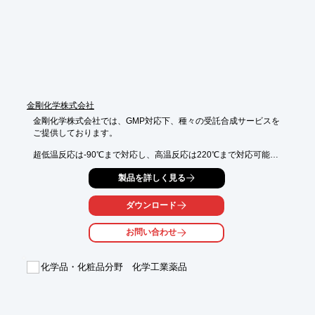
製品を乾燥状態で保存できるため、防腐剤などの含有を無くす、
または抑えることができます。

そのため、真空乾燥凍結乾燥加工で防腐剤無添加を追求すること
によって、

ユーザーに安心できる商材として強く印象づけること、そして従
来の化粧品との差別化が可能です。

※詳しくはPDFをダウンロードいただくか、お気軽にお問い合わ
金剛化学株式会社
せください。
金剛化学株式会社では、GMP対応下、種々の受託合成サービスを

ご提供しております。

超低温反応は-90℃まで対応し、高温反応は220℃まで対応可能。

C-C結合形成例としてNaNH2を用いたアルキル化反応やハミック
製品を詳しく見る
反応

（高温反応）、またC-O結合・C-N結合形成例として脱水エーテ
ダウンロード
ル化反応

などがございます。ご要望の際はお気軽にお問い合わせくださ
お問い合わせ
い。

【特長】

化学品・化粧品分野 化学工業薬品
■超低温反応：-90℃まで対応可能

■高温反応：220℃まで対応可能

■接触還元：一圧

■その他有機合成
