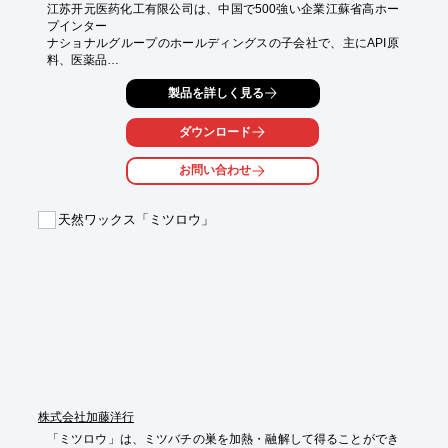
江苏开元医药化工有限公司は、中国で500強い企業江蘇省高ホー
プインター

ナショナルグループのホールディングスの子会社で、主にAPI原
料、医薬品

中間体、医薬品製剤、化粧品原料、食品添加物、飼料添加物など
製品を詳しく見る
の分野での

研究、生産及び輸出入事業を行っています。

ダウンロード
当社では国内向けに開元薬業を展開している一方、研究、開発、
生産、販売、

お問い合わせ
輸出と一貫した体制を整え、世界60ヵ国と地域に商品を輸出して
います。

天然ワックス「ミツロウ」
これからも商社機能を進化し、国内外の顧客により良い製品とサ
ービスを

提供する企業を目指します。

【事業内容】

■危険化学品、非薬品類製毒化学品、医療用診断薬、医療用薬、II
類、

　III類医療機器、化学品の技術開発、研究、技術移転、情報の提
供

■自営、代理各商品の輸出入業務、化学品の販売、国内貿易

※詳しくはカタログをご覧頂くか、お気軽にお問い合わせ下さ
株式会社加藤洋行
い。
「ミツロウ」は、ミツバチの巣を加熱・融解して得ることができ