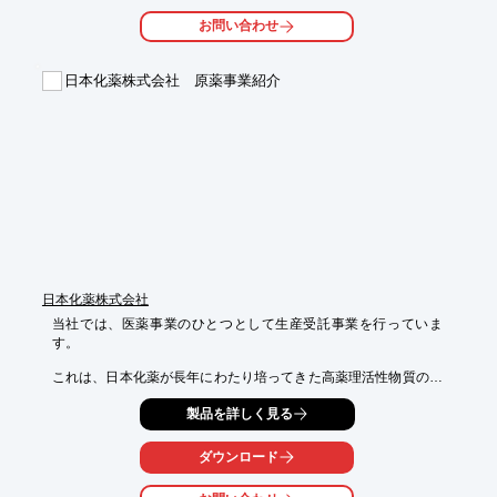
性モノマーの

お問い合わせ
共重合変性技術とを組み合わせることによって、お客様のニーズ
に合った

樹脂の設計・供給を目指していきたいと考えています。

日本化薬株式会社 原薬事業紹介
【特長】

＜JMR＞

■一般ポバールとは異なる重合度・ けん化度範囲にあるポバール
の総称

■超低重合度、超高重合度、低けん化度ポバールをラインアップ

＜変性ポバール＞

■一般ポバールの水酸基、酢酸基以外の官能基を有するポバール
の総称

■カルボニル基を有するDポリマーとカルボキシル基を有するAシ
リーズを上市

日本化薬株式会社
※詳しくはPDF資料をご覧いただくか、お気軽にお問い合わせ下
当社では、医薬事業のひとつとして生産受託事業を行っていま
さい。
す。

これは、日本化薬が長年にわたり培ってきた高薬理活性物質の製
造技術を活用し

製品を詳しく見る
医薬品の原薬、中間体の製造を請け負うものです。

日本化薬独自の合成技術、及びバイオ技術を融合させている点が
ダウンロード
特長です。

高い薬理活性を有する物質の製造には、高度な技術や経験が要求