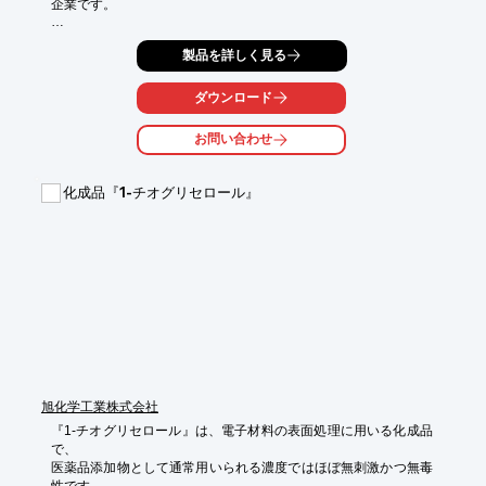
企業です。

漢方薬、生薬製剤、ビタミン剤 その他の一般用医薬品の開発、製
製品を詳しく見る
造全般を

手がけており、フィルム錠、糖衣錠、湿式顆粒、乾式顆粒などの
加工が可能

ダウンロード
です。

また、新エキスの開発におきましては、二酸化炭素による超臨界
お問い合わせ
抽出で、

水では抽出されにくい新しいエキスが抽出でき、創業以来蓄積し
た実績データ

化成品『1-チオグリセロール』
とノウハウから、商品開発をトータルでサポートします。

製薬調達から最終製品製造に至るまで品質にこだわった一貫製造
だからこそ、

お客様のご要望にお答えしたオーダーメイド漢方薬を商品化する
ことが

できます。まずはお気軽にお問い合わせください。

【事業内容】

■医薬品のOEM

■新エキス原料のOEM　など

旭化学工業株式会社
※詳しくはカタログをご覧頂くか、お気軽にお問い合わせ下さ
『1-チオグリセロール』は、電子材料の表面処理に用いる化成品
い。
で、

医薬品添加物として通常用いられる濃度ではほぼ無刺激かつ無毒
性です。
