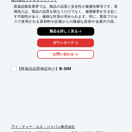
株式会社サンギョウサプライ
医薬品製造業界では、製品の品質と安全性が最優先事項です。異
物混入は、製品の品質を損なうだけでなく、健康被害を引き起こ
す可能性があり、厳格な対策が求められます。特に、製造プロセ
スで使用される原材料や設備からの微細な鉄粉や金属片の混入
は、見過ごされがちですが、重大な問題となり得ます。当社のマ
製品を詳しく見る
グネットバーは、医薬品製造における異物混入リスクを低減し、
製品の安全性を確保します。

ダウンロード
【活用シーン】

*   医薬品製造ライン

お問い合わせ
*   原料投入口

*   粉体・液体混合工程

*   最終製品検査前

【医薬品品質保証向け】B-SIM
【導入の効果】

*   異物混入による製品の品質劣化防止

*   製造プロセスの安定化

*   顧客からの信頼性向上

*   クレーム発生リスクの低減
アイ・ティー・エス・ジャパン株式会社