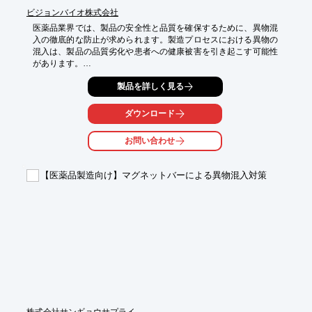
ビジョンバイオ株式会社
医薬品業界では、製品の安全性と品質を確保するために、異物混
入の徹底的な防止が求められます。製造プロセスにおける異物の
混入は、製品の品質劣化や患者への健康被害を引き起こす可能性
があります。

しかし、異物検査の質は担当者の技能と経験に依存しがちであ
製品を詳しく見る
り、その向上が課題となっています。

本セミナーは、異物混入クレームの担当者や品質管理・品質保証
に携わる方を対象に、実践的な異物検査の知識と技術を提供しま
ダウンロード
す。

お問い合わせ
【活用シーン】

・医薬品製造工場の品質管理部門

・医薬品の製造委託先

【医薬品製造向け】マグネットバーによる異物混入対策
・異物混入に関するリスク管理担当者

【導入の効果】

・異物検査の精度向上

・異物混入リスクの低減

・クレーム対応の迅速化