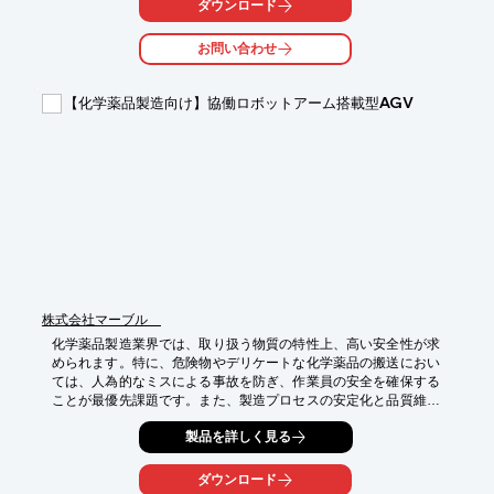
ダウンロード
・サプリメント製造工程での異物混入リスク低減

・消費者の安全・安心への対応

お問い合わせ
【導入の効果】

・異物混入による製品回収リスクの低減

【化学薬品製造向け】協働ロボットアーム搭載型AGV
・企業の信頼性向上

・製造工程の効率化
株式会社マーブル
化学薬品製造業界では、取り扱う物質の特性上、高い安全性が求
められます。特に、危険物やデリケートな化学薬品の搬送におい
ては、人為的なミスによる事故を防ぎ、作業員の安全を確保する
ことが最優先課題です。また、製造プロセスの安定化と品質維持
のためには、正確かつ丁寧な取り扱いが不可欠となります。これ
製品を詳しく見る
らの課題に対応し、安全性を高めながら生産性を向上させる自動
搬送ソリューションが求められています。

ダウンロード
協働ロボットアーム搭載型AGV「ΣoneRobo」は、これらの課題