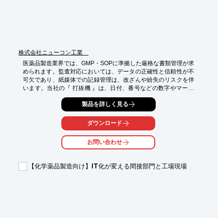
株式会社ニューコン工業
医薬品製造業界では、GMP・SOPに準拠した厳格な書類管理が求
められます。監査対応においては、データの正確性と信頼性が不
可欠であり、紙媒体での記録管理は、改ざんや紛失のリスクを伴
います。当社の『 打抜機 』は、日付、番号などの数字やマーク
を穴文字として打ち抜くことで、これらの課題に対応します。穴
製品を詳しく見る
文字は薄れたり消えたりしにくく、書類の偽造・改ざん防止に貢
献します。アナログでのデータ管理が必要な場合に、データイン
テグリティ（DI）対策としてお勧めします。

ダウンロード
【活用シーン】

お問い合わせ
・GMP・SOP書類の管理

・監査対応

・データインテグリティ（DI）対策

【化学薬品製造向け】IT化が変える間接部門と工場現場
【導入の効果】

・書類の改ざん防止

・記録の信頼性向上

・監査対応の効率化