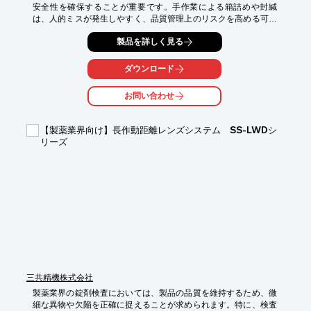
安全性を確保することが重要です。手作業による箱詰めや封緘
は、人的ミスが発生しやすく、品質管理上のリスクを高める可能
性があります。ナミックスカートナー『CNSCシリーズ』は、オ
製品を詳しく見る
ペレーターが製品やカートンを供給するだけで、「箱起こし」
「封緘」「排出」を自動で行います。

ダウンロード
【活用シーン】

・医薬品の箱詰め工程

お問い合わせ
・品質管理部門での省力化

・異物混入防止

【製薬業界向け】長作動距離レンズシステム SS-LWDシ
【導入の効果】

リーズ
・作業時間の短縮

・人件費の削減

・品質の安定化
三共精機株式会社
製薬業界の錠剤検査においては、製品の品質を維持するため、微
細な異物や欠陥を正確に捉えることが求められます。特に、検査