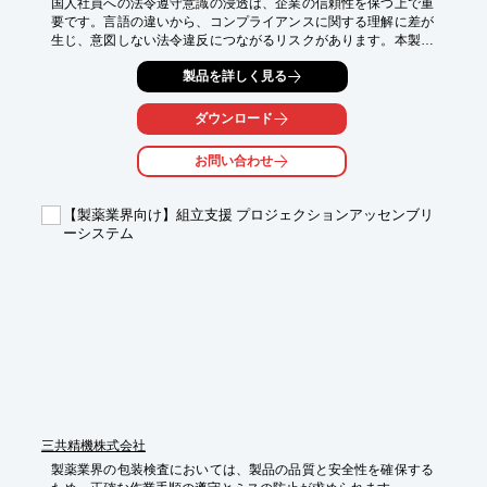
国人社員への法令遵守意識の浸透は、企業の信頼性を保つ上で重
要です。言語の違いから、コンプライアンスに関する理解に差が
生じ、意図しない法令違反につながるリスクがあります。本製品
は、医薬品業界におけるコンプライアンス教育の課題を解決する
製品を詳しく見る
ため、多言語対応の教育方法と導入事例を解説します。コンプラ
イアンス違反のリスクを低減し、企業全体の法令遵守意識を高め
るための具体的な方法を紹介します。

ダウンロード
【活用シーン】

お問い合わせ
・医薬品製造現場でのコンプライアンス教育

・外国人社員への法令遵守ルールの周知

・多言語対応の教育コンテンツ作成

【製薬業界向け】組立支援 プロジェクションアッセンブリ
ーシステム
【導入の効果】

・コンプライアンスに関する理解度の向上

・法令違反リスクの低減

・企業全体のコンプライアンス意識向上

※詳しくは資料をご覧ください。関連リンクからもご覧いただけ
ます。

お問い合わせもお気軽にどうぞ。
三共精機株式会社
製薬業界の包装検査においては、製品の品質と安全性を確保する