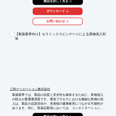
製品を詳しく見る
可能にします。

【活用シーン】

ダウンロード
・危険物製造場所でのPLC操作

・製造プロセスの記録

お問い合わせ
・品質管理

【導入の効果】

【製薬業界向け】セラミックスピンゲージによる異物混入対
・安全性の向上

策
・記録の正確性向上

・作業効率の改善
三和クリエーション株式会社
製薬業界では、製品の品質と安全性を確保するために、異物混入
の防止が最重要課題です。製造プロセスにおける微細な異物の混
入は、製品の品質劣化や、患者様の健康被害につながる可能性が
あります。特に、医薬品製造においては、コンタミネーションの
リスクを最小限に抑えるための厳格な管理体制が求められます。