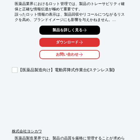
医薬品業界におけるロット管理では、製品のトレーサビリティ確
保と正確な情報伝達が極めて重要です。

誤ったロット情報の表示は、製品回収やリコールにつながるリス
クを高め、ブランドイメージにも影響を与えかねません。

また、製造現場での迅速なラベル発行は、生産効率の維持に不可
製品を詳しく見る
欠です。

IJPラベルプリンタ TM-C7500・C7500Gは、これらの課題に対応
ダウンロード
し、確実なロット管理をサポートします。

お問い合わせ
【活用シーン】

・医薬品の個装・外装ラベル発行

・製造ラインでのロット番号、有効期限の印字

【医薬品製造向け】電動昇降式作業台(ステンレス製)
・品質管理部門での識別ラベル発行

【導入の効果】

・ロット管理の精度向上とヒューマンエラー削減

・トレーサビリティの強化によるコンプライアンス遵守

・迅速なラベル発行による生産性向上
株式会社ヨシカワ
医薬品製造業界では、製品の品質を厳格に管理することが求めら