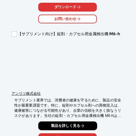
「封緘」「排出」を自動で行います。

ダウンロード
【活用シーン】

・医薬品の箱詰め工程

お問い合わせ
・品質管理部門での省力化

・異物混入防止

【サプリメント向け】錠剤・カプセル用金属検出機 M6-h
【導入の効果】

・作業時間の短縮

・人件費の削減

・品質の安定化
アンリツ株式会社
サプリメント業界では、消費者の健康を守るために、製品の安全
性が最重要課題です。特に、錠剤やカプセル剤への異物混入は、
健康被害につながる可能性があり、企業の信頼を大きく損なうリ
スクがあります。当社の錠剤・カプセル用金属検出機 M6-hは、
業界最高レベルの高感度で微細な金属異物を検出し、安全な製品
製品を詳しく見る
供給をサポートします。

【活用シーン】
