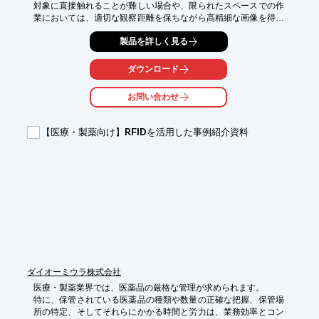
対象に直接触れることが難しい場合や、限られたスペースでの作
業においては、適切な観察距離を保ちながら高精細な画像を得る
ことが重要となります。当社の長作動距離レンズシステム『SS-
製品を詳しく見る
LWDシリーズ』は、このような課題に対応し、対象物から離れた
状態でも鮮明な観察を可能にします。

ダウンロード
【活用シーン】

・錠剤の表面検査

お問い合わせ
・異物混入の確認

・包装状態の確認

【医療・製薬向け】RFIDを活用した事例紹介資料
【導入の効果】

・検査精度の向上

・作業効率の改善

・非接触での検査によるコンタミネーションリスク低減
ダイオーミウラ株式会社
医療・製薬業界では、医薬品の厳格な管理が求められます。

特に、保管されている医薬品の種類や数量の正確な把握、保管場
所の特定、そしてそれらにかかる時間と労力は、業務効率とコン