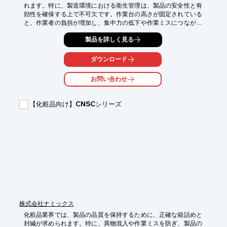
れます。特に、製造環境における衛生管理は、製品の安全性と有
効性を確保する上で不可欠です。作業台の高さが固定されている
と、作業者の負担が増加し、集中力の低下や作業ミスにつながる
可能性があります。当社の電動昇降式作業台は、高さ調整が可能
製品を詳しく見る
で、作業者の負担を軽減し、より正確な作業をサポートします。

【活用シーン】

ダウンロード
・医薬品製造における品質管理工程

・クリーンルーム内での作業

お問い合わせ
・検査、梱包作業

【導入の効果】

【化粧品向け】CNSCシリーズ
・作業者の負担軽減による、作業効率の向上

・高さ調整による、作業品質の安定化

・衛生的なステンレス製天板による、品質保持への貢献
株式会社ナミックス
化粧品業界では、製品の品質を保持するために、正確な箱詰めと
封緘が求められます。特に、異物混入や作業ミスを防ぎ、製品の