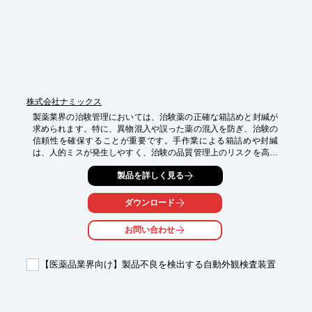
・製品品質の安定化

・保全担当者のスキルに依存しない均一な点検品質の実現

・若手担当者でも容易に設備状態を把握可能
株式会社ナミックス
製薬業界の治験管理においては、治験薬の正確な箱詰めと封緘が
求められます。特に、異物混入や誤った薬の混入を防ぎ、治験の
信頼性を確保することが重要です。手作業による箱詰めや封緘
は、人的ミスが発生しやすく、治験の品質管理上のリスクを高め
る可能性があります。ナミックスカートナー『CNSCシリーズ』
製品を詳しく見る
は、オペレーターが製品やカートンを供給するだけで、「箱起こ
し」「封緘」「排出」を自動で行います。

ダウンロード
【活用シーン】

・治験薬の箱詰め工程

お問い合わせ
・品質管理部門での省力化

・異物混入防止

【医薬品業界向け】製品不良を検出する自動外観検査装置
【導入の効果】

・作業時間の短縮

・人件費の削減

・品質の安定化