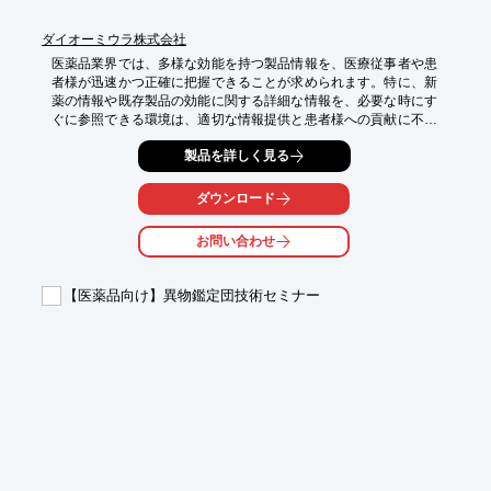
ダイオーミウラ株式会社
医薬品業界では、多様な効能を持つ製品情報を、医療従事者や患
者様が迅速かつ正確に把握できることが求められます。特に、新
薬の情報や既存製品の効能に関する詳細な情報を、必要な時にす
ぐに参照できる環境は、適切な情報提供と患者様への貢献に不可
欠です。誤った情報や参照に時間がかかることは、治療方針の遅
製品を詳しく見る
延や誤解につながる可能性があります。当社の『紙カタログ用イ
ンデックスシール』は、カタログの検索性を高め、効能別の情報
へのアクセスを容易にすることで、これらの課題解決を支援しま
ダウンロード
す。

お問い合わせ
【活用シーン】

・医薬品カタログの効能別分類

・新薬情報と既存薬情報の区別

【医薬品向け】異物鑑定団技術セミナー
・特定の疾患や症状に対応する製品の迅速な特定

・医療従事者向け情報提供の効率化

【導入の効果】

・必要な医薬品情報へのアクセス時間短縮

・効能に基づいた製品選択のサポート

・医療従事者の業務効率向上

・患者様への正確な情報伝達支援