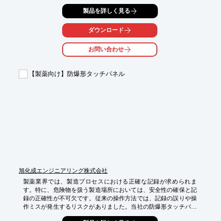
【活用シーン】

製品を詳しく見る
・医薬品の箱詰め

・容器への充填

ダウンロード
・検査工程への供給

お問い合わせ
【導入の効果】

・ピッキング作業の高速化

・作業員の負担軽減

【製薬向け】防爆形タッチパネル
・異物混入リスクの低減
旭化成エンジニアリング株式会社
製薬業界では、製造プロセスにおける正確な記録が求められま
す。特に、危険物を扱う製造場所においては、安全性の確保と記
録の正確性が不可欠です。従来の操作方法では、記録の誤りや操
作ミスが発生するリスクがありました。当社の防爆形タッチパネ
ルは、危険物製造場所でのPLC操作を安全に行い、正確な記録を