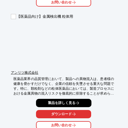
お問い合わせ
・クラウド上でのデータ管理

【導入の効果】

【医薬品向け】金属検出機 粒体用
・モバイル端末からの情報漏洩リスクの低減

・不正アクセスからの保護

・患者様の信頼性向上

・コンプライアンス遵守
アンリツ株式会社
医薬品業界の品質管理において、製品への異物混入は、患者様の
健康を脅かすだけでなく、企業の信頼を失墜させる重大な問題で
す。特に、顆粒剤などの粒体医薬品においては、製造プロセスに
おける金属異物の混入リスクを徹底的に排除することが求められ
ます。当社の金属検出機 粒体用は、この課題に応えるために開発
製品を詳しく見る
されました。

【活用シーン】

ダウンロード
・顆粒剤、粉末剤の製造ラインにおける異物検査

・非磁性金属の検出

お問い合わせ