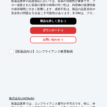
医薬品業界の品質保証においては、容器の信頼性が重要です。ブ
ロー成形された容器の形状や肉厚の均一性は、内容物の保護性能
や保存期間に大きく影響します。成形不良は、製品の品質劣化や
安全性の問題を引き起こす可能性があります。B-SIMは、ブロー
成形シミュレーションにより、これらの課題を解決します。

製品を詳しく見る
【活用シーン】

・医薬品容器の設計・試作段階での品質評価

ダウンロード
・成形条件の最適化による不良率の低減

・容器の強度や耐久性の予測

お問い合わせ
【導入の効果】

・試作回数の削減によるコスト削減

【医薬品向け】コンプライアンス教育動画
・品質の高い容器の安定供給

・製品の信頼性向上
株式会社LinkStudio
医薬品業界では、コンプライアンス遵守が不可欠です。特に、外