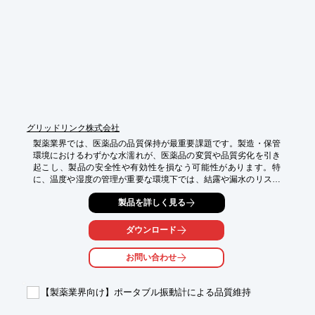
・品質の均一化

・教育コストの削減

・コンプライアンス遵守

※詳しくは資料をご覧ください。関連リンクからもご覧いただけ
ます。

お問い合わせもお気軽にどうぞ。
グリッドリンク株式会社
製薬業界では、医薬品の品質保持が最重要課題です。製造・保管
環境におけるわずかな水濡れが、医薬品の変質や品質劣化を引き
起こし、製品の安全性や有効性を損なう可能性があります。特
に、温度や湿度の管理が重要な環境下では、結露や漏水のリスク
が高まります。本システムは、医薬品の品質を損なう可能性のあ
製品を詳しく見る
る水濡れを早期に検知し、迅速な対応を可能にします。

【活用シーン】

ダウンロード
・医薬品製造工場

・医薬品保管倉庫

お問い合わせ
・原材料保管エリア

・品質管理部門

【製薬業界向け】ポータブル振動計による品質維持
【導入の効果】

・医薬品の品質保持
