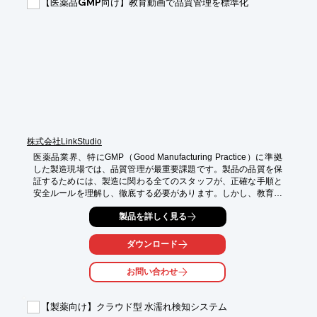
【医薬品GMP向け】教育動画で品質管理を標準化
・異品種混入リスクの低減

・検査精度の向上

・品質管理コストの削減
株式会社LinkStudio
医薬品業界、特にGMP（Good Manufacturing Practice）に準拠
した製造現場では、品質管理が最重要課題です。製品の品質を保
証するためには、製造に関わる全てのスタッフが、正確な手順と
安全ルールを理解し、徹底する必要があります。しかし、教育内
容のバラつきや、多言語対応の必要性など、教育体制の構築には
製品を詳しく見る
多くの課題が存在します。LinkBrain 10は、GMPに準拠した教育
を動画で提供することで、これらの課題を解決します。

ダウンロード
【活用シーン】

・製造手順の標準化

お問い合わせ
・安全ルールの徹底

・多言語対応による教育

【製薬向け】クラウド型 水濡れ検知システム
【導入の効果】
