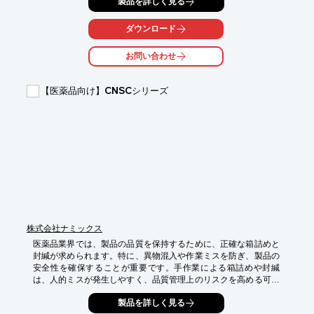
製品を詳しく見る
当社のセラミックスピンゲージは、錆びに強く、高い精度で微細
な異物を検出できるため、製薬プロセスにおける異物混入対策に
貢献します。

ダウンロード
【活用シーン】

お問い合わせ
・医薬品製造ラインにおける小径穴の内径測定

・異物混入リスクの高い箇所の検査

・測定器校正による品質管理

【医薬品向け】CNSCシリーズ
【導入の効果】

・異物混入リスクの低減

・製品の品質向上

・製造プロセスの信頼性向上
株式会社ナミックス
医薬品業界では、製品の品質を保持するために、正確な箱詰めと
封緘が求められます。特に、異物混入や作業ミスを防ぎ、製品の
安全性を確保することが重要です。手作業による箱詰めや封緘
は、人的ミスが発生しやすく、品質管理上のリスクを高める可能
性があります。ナミックスカートナー『CNSCシリーズ』は、オ
製品を詳しく見る
ペレーターが製品やカートンを供給するだけで、「箱起こし」