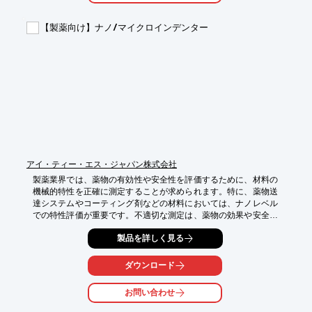
【導入の効果】

・異物混入による製品回収リスクの低減

【製薬向け】ナノ/マイクロインデンター
・患者様の安全性の確保

・企業の信頼性向上
アイ・ティー・エス・ジャパン株式会社
製薬業界では、薬物の有効性や安全性を評価するために、材料の
機械的特性を正確に測定することが求められます。特に、薬物送
達システムやコーティング剤などの材料においては、ナノレベル
での特性評価が重要です。不適切な測定は、薬物の効果や安全性
の誤った評価につながる可能性があります。ナノビア社のナノ/マ
製品を詳しく見る
イクロインデンターは、幅広い材料のマイクロからナノメカニカ
ル特性を正確に測定し、薬物開発における材料評価をサポートし
ます。

ダウンロード
【活用シーン】

お問い合わせ
・薬物送達システムの評価

・コーティング剤の特性評価
