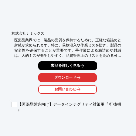
【導入の効果】

・外観不良品の流出防止

・目視検査作業の負担軽減

・検査基準のばらつき抑制

・品質確認作業の効率化

・検査結果の確認、記録管理に活用可能

株式会社ナミックス
・出荷前検査体制の強化に貢献
医薬品業界では、製品の品質を保持するために、正確な箱詰めと
封緘が求められます。特に、異物混入や作業ミスを防ぎ、製品の
安全性を確保することが重要です。手作業による箱詰めや封緘
は、人的ミスが発生しやすく、品質管理上のリスクを高める可能
性があります。ナミックスカートナー『CNSCシリーズ』は、オ
製品を詳しく見る
ペレーターが製品やカートンを供給するだけで、「箱起こし」
「封緘」「排出」を自動で行います。

ダウンロード
【活用シーン】

・医薬品の箱詰め工程

お問い合わせ
・品質管理部門での省力化

・異物混入防止

【医薬品製造向け】データインテグリティ対策用『 打抜機
【導入の効果】

』
・作業時間の短縮

・人件費の削減

・品質の安定化