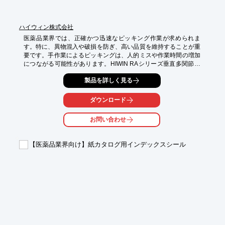
ハイウィン株式会社
医薬品業界では、正確かつ迅速なピッキング作業が求められま
す。特に、異物混入や破損を防ぎ、高い品質を維持することが重
要です。手作業によるピッキングは、人的ミスや作業時間の増加
につながる可能性があります。HIWIN RAシリーズ垂直多関節ロ
ボットは、医薬品のピッキング作業を自動化し、品質向上と効率
製品を詳しく見る
化を実現します。

【活用シーン】

ダウンロード
・医薬品のピッキング

・検品

お問い合わせ
・梱包

【導入の効果】

【医薬品業界向け】紙カタログ用インデックスシール
・ピッキング作業の高速化

・人件費削減

・品質の安定化