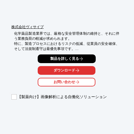
株式会社ヴィサイプ
化学薬品製造業界では、厳格な安全管理体制の維持と、それに伴
う業務負荷の軽減が求められます。

特に、製造プロセスにおけるリスクの低減、従業員の安全確保、
そして法規制遵守は最優先事項です。

IT化は、これらの課題に対し、データに基づいた迅速な意思決定
製品を詳しく見る
を可能にし、ヒューマンエラーの削減や、異常発生時の早期検
知・対応を支援します。

当社のIT化支援は、化学薬品製造業における安全管理の高度化と
ダウンロード
業務効率化の両立を目指します。

お問い合わせ
【活用シーン】

・製造プロセスのリアルタイム監視

・危険物管理のデジタル化

【製薬向け】画像解析による自働化ソリューション
・緊急時対応計画の策定・共有

・従業員への安全教育の効率化

【導入の効果】

・事故リスクの低減と安全レベルの向上

・コンプライアンス遵守の強化

・迅速かつ的確なインシデント対応

・従業員の安全意識向上