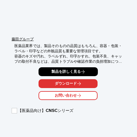
藤田グループ
医薬品業界では、製品そのものの品質はもちろん、容器・包装・
ラベル・印字などの外観品質も重要な管理項目です。

容器のキズや汚れ、ラベルずれ、印字かすれ、包装不良、キャッ
プの取付不良などは、品質トラブルや確認作業の負担増加につな
がる可能性があります。

製品を詳しく見る
本装置は、医薬品の製造・包装・出荷前工程において、容器や包
装状態をカメラで撮像し、画像処理により外観不良を自動判定す
る検査装置です。

ダウンロード
【活用シーン】

お問い合わせ
・医薬品容器の外観検査

・ボトル、チューブ、アンプル、バイアルなどの外観確認

・箱、袋、パウチ包装の状態確認

【医薬品向け】CNSCシリーズ
・ラベルの位置ずれ、しわ、めくれ確認

・ロット番号、使用期限、製造番号などの印字確認

・キャップ、栓、封かん部の取付状態確認

・包装後、出荷前工程での品質確認

・目視検査工程の省人化、検査品質の標準化
