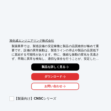
・不良品の発生抑制

・クレームリスクの低減

・コスト削減

・企業の信頼性向上
旭化成エンジニアリング株式会社
製薬業界では、製造設備の安定稼働と製品の品質維持が極めて重
要です。設備の異常振動は、製造ラインの停止や製品の品質低下
に直結する可能性があります。特に、微細な振動の変化を見逃さ
ず、早期に異常を検知し、適切な保全を行うことが、安定した生
産と高い品質を維持するために不可欠です。当社のポータブル振
製品を詳しく見る
動計MD-330は、振動状態を数値で可視化し、誰でも同じ基準で
設備診断を行うことを可能にします。

ダウンロード
【活用シーン】

・製造ラインの設備点検

お問い合わせ
・品質管理のための振動モニタリング

・異常の兆候を早期に発見

・点検品質の標準化

【製薬向け】CNSCシリーズ
【導入の効果】

・設備トラブルの未然防止による生産ロス削減
