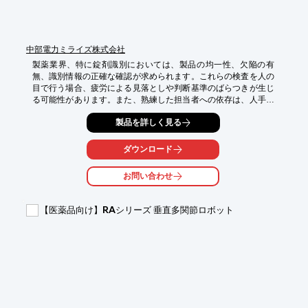
中部電力ミライズ株式会社
製薬業界、特に錠剤識別においては、製品の均一性、欠陥の有
無、識別情報の正確な確認が求められます。これらの検査を人の
目で行う場合、疲労による見落としや判断基準のばらつきが生じ
る可能性があります。また、熟練した担当者への依存は、人手不
足の折に課題となることがあります。当社の画像解析による自働
製品を詳しく見る
化ソリューションは、これらの課題に対し、客観的かつ安定した
検査を実現します。

ダウンロード
【活用シーン】

・錠剤の外観検査（形状、色、異物混入など）

お問い合わせ
・錠剤の識別情報（刻印など）の確認

・製造ラインにおけるリアルタイムでの品質監視

【医薬品向け】RAシリーズ 垂直多関節ロボット
【導入の効果】

・検査精度の向上と安定化

・人手による検査作業の負担軽減

・熟練者への依存度低減

・品質データに基づいた改善活動の促進