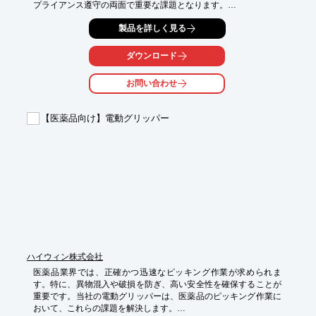
プライアンス遵守の両面で重要な課題となります。

バーコードや目視での管理では、膨大な手間と時間がかかり、記
製品を詳しく見る
入漏れや誤った情報管理のリスクも伴います。

また、医薬品の誤った配置や在庫状況の不明瞭さは、必要な時に
医薬品が見つからない、あるいは期限切れの医薬品を使用してし
ダウンロード
まうといった事態につながる可能性があります。

当社は、RFID技術を活用することで、これらの課題を解決し、医
お問い合わせ
薬品管理の効率化と正確性の向上を支援します。

【活用シーン】

【医薬品向け】電動グリッパー
・医薬品の正確な在庫状況の把握

・保管場所の迅速な特定

・持ち出し・返却記録の効率化

・重要書類（処方箋、カルテなど）の管理

【導入の効果】

・医薬品管理にかかる時間と労力の削減

・在庫情報の見える化によるミス防止

・コンプライアンス遵守の強化

・必要な医薬品への迅速なアクセス
ハイウィン株式会社
医薬品業界では、正確かつ迅速なピッキング作業が求められま
す。特に、異物混入や破損を防ぎ、高い安全性を確保することが
重要です。当社の電動グリッパーは、医薬品のピッキング作業に
おいて、これらの課題を解決します。
