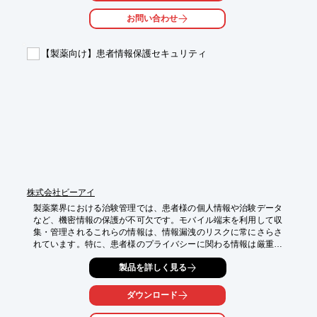
に対し、柔軟かつ高精度な搬送ソリューションを提供いたしま
お問い合わせ
す。

【活用シーン】

【製薬向け】患者情報保護セキュリティ
・危険物・高付加価値薬品の安全搬送

・製造ライン間の自動搬送

・充填・包装ラインへの自動供給・排出

・レイアウト変更への柔軟な対応

【導入の効果】

・化学薬品搬送の自動化による安全性向上

・人手不足の解消と作業員の負担軽減

・デリケートな薬品へのダメージリスク低減

・製造プロセスの安定化と品質向上

・工場レイアウト変更への迅速な対応
株式会社ビーアイ
製薬業界における治験管理では、患者様の個人情報や治験データ
など、機密情報の保護が不可欠です。モバイル端末を利用して収
集・管理されるこれらの情報は、情報漏洩のリスクに常にさらさ
れています。特に、患者様のプライバシーに関わる情報は厳重な
セキュリティ対策が求められます。当社のセキュリティソリュー
製品を詳しく見る
ションは、製薬業界のニーズに合わせて、モバイルセキュリティ
対策をご提案します。

ダウンロード
【活用シーン】

・モバイル端末での治験データへのアクセス
