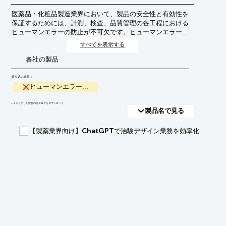
医薬品・化粧品製造業界において、製品の安全性と有効性を
保証するためには、計測、検査、品質管理の各工程における
ヒューマンエラーの防止が不可欠です。ヒューマンエラー
は、製品の品質低下、リコール、さらには健康被害に繋がる
すべてを表示する
可能性があり、厳格な管理体制が求められます。
各社の製品
絞り込み条件：
ヒューマンエラー...
​▼チェックした製品のカタログをダウンロード
製品名で見る
【製薬業界向け】ChatGPTで治験デザイン業務を効率化