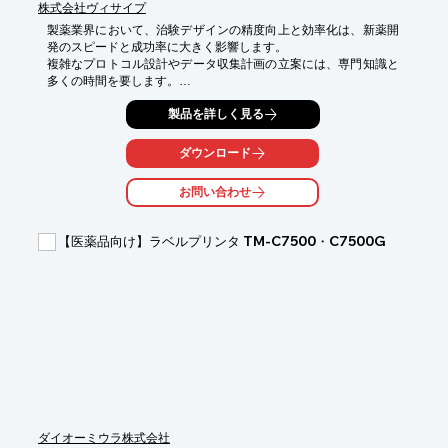
株式会社ヴィサイプ
製薬業界において、治験デザインの精度向上と効率化は、新薬開
発のスピードと成功率に大きく影響します。

複雑なプロトコル設計やデータ収集計画の立案には、専門知識と
多くの時間を要します。

特に、最新の規制動向や過去の類似治験データの分析は、迅速か
製品を詳しく見る
つ正確に行うことが求められます。

ChatGPTは、これらの課題に対し、対話形式で情報収集やアイデ
ア出しをサポートし、治験デザインの初期段階における業務負担
ダウンロード
を軽減する可能性を秘めています。

特別なスキルがなくても、まるで専門家と相談するかのように、
お問い合わせ
様々な角度からの情報や提案を得ることができます。

【活用シーン】

【医薬品向け】ラベルプリンタ TM-C7500・C7500G
・治験プロトコル設計の補助

・被験者募集戦略の検討

・データ収集計画の立案サポート

・過去の類似治験データの分析補助

・規制当局への提出資料作成の参考情報収集

【導入の効果】

・治験デザインにかかる時間短縮

・アイデアの多様化と質の向上

・担当者の業務負担軽減

・より精度の高い治験計画の策定支援
ダイオーミウラ株式会社