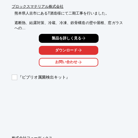
プロックスマテリアル株式会社
熊本県人吉市にあるT酒造様にて二期工事を行いました。

遮断熱、結露対策、冷蔵、冷凍、鉄骨構造の壁や屋根、窓ガラス
への

施工はお気軽にご相談ください。

製品を詳しく見る
【施工事例】

■熊本県人吉市 T酒造様 工場

ダウンロード
■二期工事

お問い合わせ
※詳しくはPDF資料をご覧いただくか、お気軽にお問い合わせ下
さい。
『ビブリオ属菌検出キット』
株式会社フォーディクス