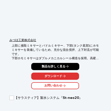
単糖類： グルコース（ブドウ糖）、フルクトース（果糖）

2糖類 ： ラクトース（乳糖）、スクロース（ショ糖）

　　　　 マルトース（麦芽糖）

アルコール ： エタノール

＜糖アルコールモード＞

イノシトール、エリスリトール、キシリトール、アラビトール、

ソルビトール、マンニトール、マルチトール

■簡単な前処理

■シンプルな流路構成

みづほ工業株式会社
■パソコン不要

上部に掻取ミキサーとパドルミキサー、下部(タンク底部)にホモ
■装置内部で自動解析・演算

ミキサーを装備しているため、充分な混合撹拌、上下対流が可能
※詳しくはPDF資料をご覧いただくか、お気軽にお問い合わせ下
です。

さい。
下部ホモミキサーはダブルメカニカルシール構造を採用。高硬度
微粉末原料を用いた撹拌でも従来に比べてシールの耐久性が増し
製品を詳しく見る
ました。

【特長】

ダウンロード
○高速せん断ホモミキサーにより乳化物の均一な微粒化が可能

○タンク底部にホモミキサーが装備されているためVQ型、VT型に
お問い合わせ
比べ少量からの撹拌が可能

○オプションにより下部ホモミキサーを他の撹拌羽根に交換する
ことも可能
【サラスティア】製水システム『St-neo20』