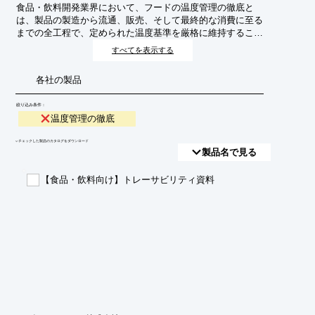
食品・飲料開発業界において、フードの温度管理の徹底と
は、製品の製造から流通、販売、そして最終的な消費に至る
までの全工程で、定められた温度基準を厳格に維持すること
です。これは、食品の品質維持、安全性の確保、賞味期限の
すべてを表示する
延長、そして消費者の満足度向上に不可欠な要素です。特
に、生鮮食品、冷凍食品、チルド食品など、温度変化に敏感
各社の製品
な製品においては、その重要性が一層高まります。
絞り込み条件：
温度管理の徹底
​▼チェックした製品のカタログをダウンロード
製品名で見る
【食品・飲料向け】トレーサビリティ資料