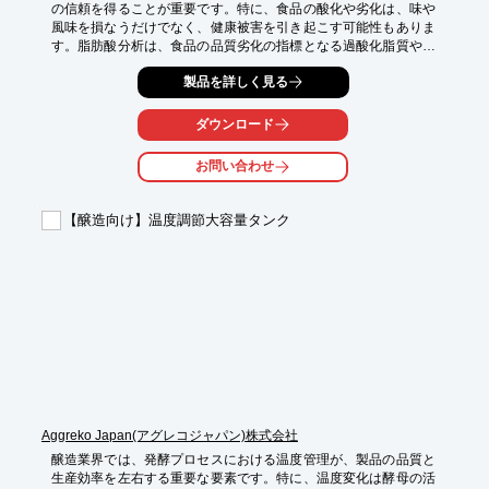
の信頼を得ることが重要です。特に、食品の酸化や劣化は、味や
風味を損なうだけでなく、健康被害を引き起こす可能性もありま
す。脂肪酸分析は、食品の品質劣化の指標となる過酸化脂質や脂
肪酸組成を分析し、品質管理に役立ちます。当社の脂肪酸分析
製品を詳しく見る
は、様々な食品サンプルに対応し、少量のサンプルでも分析可能
です。

ダウンロード
【活用シーン】

・食品の品質管理

お問い合わせ
・賞味期限設定のための基礎データ取得

・食品の製造工程における品質評価

・原材料の品質評価

【醸造向け】温度調節大容量タンク
【導入の効果】

・食品の品質劣化を早期に発見

・製品の安全性を確保

・消費者の信頼獲得

・品質管理の効率化
Aggreko Japan(アグレコジャパン)株式会社
醸造業界では、発酵プロセスにおける温度管理が、製品の品質と
生産効率を左右する重要な要素です。特に、温度変化は酵母の活