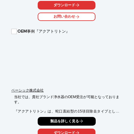
ダウンロード
ため水除菌に特化した取付簡単な防水ユニットで、ドリンクサー
バー等の

お問い合わせ
貯水タンクの水の除菌が可能です。

【特長】

OEM事例『アクアトリトン』
■ため水除菌に特化

■電源立上げから瞬時に高い除菌効果を実現

■UV劣化のない金属筐体を採用し、高耐久を実現

■薄型のため狭い場所にも容易に実装可能

■防水構造（発光面：IPX7レベル） 

※詳しくはPDF資料をご覧いただくか、お気軽にお問い合わせ下
さい。
ベーシック株式会社
当社では、貴社ブランド浄水器のOEM受注が可能となっておりま
す。

『アクアトリトン』は、蛇口直結型の15項目除去タイプとして
は、

製品を詳しく見る
国内最高レベルの1800Lまで浄水。

気になる物質はしっかり除去しながら、水道水に含まれたミネラ
ダウンロード