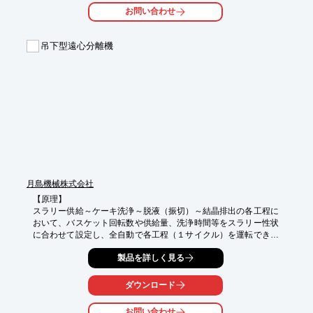
【特徴】

お問い合わせ
○原料水 /福岡市 市水

○自主細菌検査実施（BACcT式）を毎日実施

○不純物となるミネラル成分の廃棄

吊下型遠心分離機
詳しくはお問い合わせ、またはカタログをダウンロードしてくだ
さい。
月島機械株式会社
【原理】

スラリー供給～ケーキ洗浄～脱液（振切）～結晶排出の各工程に
おいて、バスケット回転数や供給量、洗浄時間等をスラリー性状
に合わせて設定し、全自動で各工程（１サイクル）を運転できる
バッチ式遠心分離機です。

製品を詳しく見る
スクリーンが設置された、脱液孔を有する縦型バスケットを高速
で回転させる事で固液分離します。

軸受ユニット自体が防振ゴムを介して揺動でき、駆動モータを分
ダウンロード
離機上部に配置できるため、大容量処理が可能です。

お問い合わせ