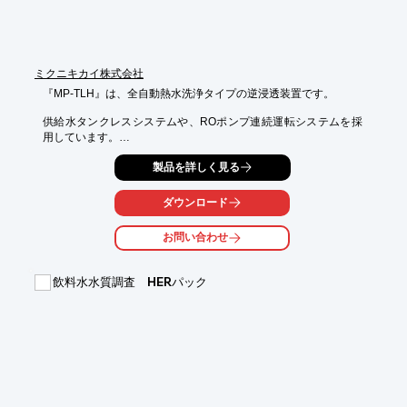
合わせください。
ミクニキカイ株式会社
『MP-TLH』は、全自動熱水洗浄タイプの逆浸透装置です。

供給水タンクレスシステムや、ROポンプ連続運転システムを採
用しています。

カラータッチパネルや表示灯の採用により、操作性・視認性が向
製品を詳しく見る
上。

装置内に初期抜水機能付のモジュールを標準装備しています。

ダウンロード
【特長】

お問い合わせ
■供給水タンクレスシステム採用

■ROポンプ連続運転システム採用

■操作性・視認性向上

飲料水水質調査 HERパック
■初期抜水工程は自動運転開始後1日1回5分間だけでOK

■活性炭フィルターからの熱水洗浄が可能

※詳しくはカタログをご覧頂くか、お気軽にお問い合わせ下さ
い。