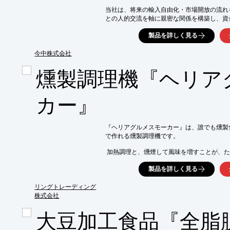
当社は、将来の輸入自由化・市場開放の流れ
※詳しくはPDF資料をご覧いただくか、お
との人的交流を軸に親密な関係を構築し、資
もあたるなど、日本の消費者の嗜好に合った
製品を詳しく見る
を行うための大きな役割を担っています。

乳製品類をはじめ卵製品類、油脂類や肉類な
今中株式会社
無機化学薬品や有機顔料など、様々な分野で
取り揃えております。

燻製調理機『ヘリア
お気軽にお問い合わせ下さい。

【営業形態】

カー』
■化学工業薬品、合成樹脂、石油化学製品、電
乳製品、食用油脂、卵製品、農水畜産物、酒
住宅関連商品、その他物資の輸出入および国内
『ヘリアグルメスモーカー』は、誰でも燻製
※詳しくはカタログをご覧頂くか、お気軽に
で作れる燻製調理機です。

 加熱調理と、燻煙して風味を増すことが、た
肉、魚の切り身の燻煙調理に最適です。

製品を詳しく見る
また、卓上型のミニスモーカーながら、冷燻
リングトレーディング
【特長】

株式会社
■安定した品質で多品種少量の燻製調理が可能
■誰でも簡単に作れる

大豆加工食品『全脂
■冷燻・温熱燻に対応

■肉、魚の切り身の燻煙調理に最適
