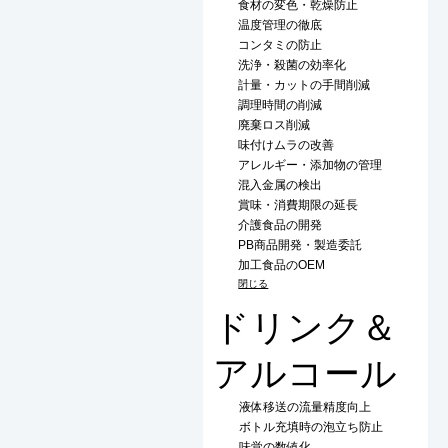
食材の変色・乾燥防止
温度管理の徹底
コンタミの防止
洗浄・殺菌の効率化
計量・カットの手間削減
調理時間の削減
廃棄ロス削減
味付けムラの改善
アレルギー・添加物の管理
混入金属の検出
賞味・消費期限の延長
介護食品の開発
PB商品開発・製造委託
加工食品のOEM
閉じる
ドリンク＆
アルコール
液体移送の流量精度向上
ボトル充填時の泡立ち防止
味覚の数値化