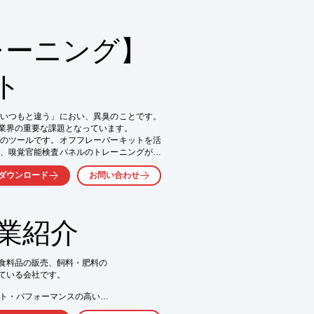
ただき確かめてみてください。

らかさを保つ

レーニング】
ビ・イカ等魚介類に使用可能

おいしく仕上がる

ト
い合わせください。
いつもと違う」におい、異臭のことです。
業界の重要な課題となっています。

のツールです。オフフレーバーキットを活
、嗅覚官能検査パネルのトレーニングが可
ダウンロード
お問い合わせ
例に多い薬品臭、かび臭などの臭質サンプ
ト」に加え、包材・製造資材由来のポリ臭
もご用意しています。（一般社団法人 オフ
業紹介
合物や濃度を調製するサービスも提供して
い。
食料品の販売、飼料・肥料の

ている会社です。

ト・パフォーマンスの高い

クを活かし、厳しい生産管理
