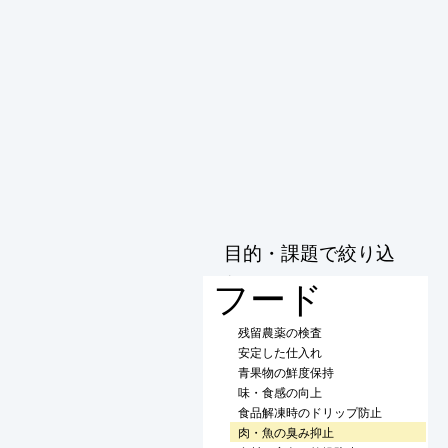
目的・課題で絞り込
む
フード
残留農薬の検査
安定した仕入れ
青果物の鮮度保持
味・食感の向上
食品解凍時のドリップ防止
肉・魚の臭み抑止