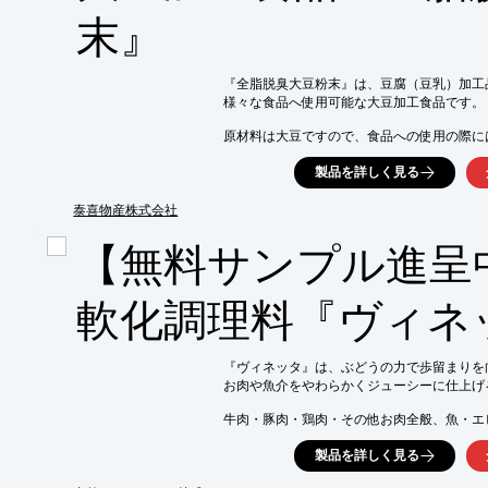
末』
※詳しくはカタログをご覧頂くか、お気軽に
※ハム・ソーセージは加工業者のみのお問い
『全脂脱臭大豆粉末』は、豆腐（豆乳）加工
様々な食品へ使用可能な大豆加工食品です。

原材料は大豆ですので、食品への使用の際に
「大豆粉」などの表示ができます。

製品を詳しく見る
【荷姿】

■20kgクラフト袋（内袋：ポリエチレン袋/
泰喜物産株式会社
※詳しくはPDFをダウンロードして頂くか
【無料サンプル進呈
軟化調理料『ヴィネ
『ヴィネッタ』は、ぶどうの力で歩留まりを向
お肉や魚介をやわらかくジューシーに仕上げ
牛肉・豚肉・鶏肉・その他お肉全般、魚・エ
幅広く使用可能。

製品を詳しく見る
お肉の臭みも軽減し、シンプルな味付けでも