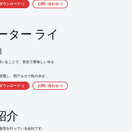
ダウンロード
お問い合わせ
も上がります。



25倍以上)

ーター ライ
』
くか、お気軽にお問い合わせ下さい。
いることで、安全で美味しい水を

浸透し、弱アルカリ性の水が

。

ダウンロード
お問い合わせ
ご飯、肉・魚類の臭み取りや、



紹介
販売を行っている会社です。
