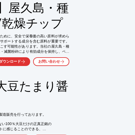
】屋久島・種
/乾燥チップ
ために、安全で栄養価の高い原料が求めら
サポートする成分を含む原料が重要です。
こす可能性があります。当社の屋久島・種
燥・滅菌粉砕により有効成分を保持し、ペッ
ダウンロード
お問い合わせ
大豆たまり醤
製造販売を行っております。

い100％大豆だけの正真正銘の

トに感じることのできる、

。
