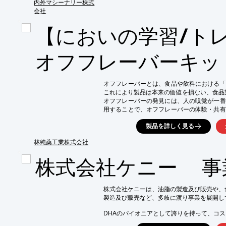
無料サンプル進呈中ですので、一度ご使用い
内外マシーナリー株式
会社
【特長】

■お肉・魚介をジューシーにし、冷めてもやわ
【においの学習/ト
■牛肉・豚肉・鶏肉・その他お肉全般、魚・エ
■お肉の臭みも軽減し、シンプルな味付けでも
オフフレーバーキッ
※詳しくはPDFをダウンロードください。

※無料サンプルをご希望の方はお気軽にお問
オフフレーバーとは、食品や飲料における「
これにより製品は本来の価値を損ない、食品
オフフレーバーの発見には、人の嗅覚が一番
用することで、オフフレーバーの体験・共有
能です。

製品を詳しく見る
林純薬工業では、食品等のオフフレーバー事
ルをラインアップした「オフフレーバーキッ
林純薬工業株式会社
や金属臭などの「オフフレーバーキットII」
株式会社ケニー 事
フレーバー研究会との共同開発製品）

臭質トレーニング用として、希望に応じて化
おりますので、お気軽にお問い合わせくださ
株式会社ケニーは、油脂の製造及び販売や、
製造及び販売など、多岐に渡り事業を展開し
DHAのパイオニアとして誇りを持って、コス
製品をプロデュースし、国内外のネットワー