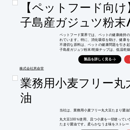
【ペットフード向け
・フレーバー製造

【導入の効果】

・均一な粒子径の実現

子島産ガジュツ粉末
・効率的な抽出

・品質向上
ペットフード業界では、ペットの健康維持の
れています。特に、消化吸収を助け、健康を
不適切な原料は、ペットの健康問題を引き起
子島産ガジュツ粉末/乾燥チップは、低温乾
トの健康維持に貢献します。

製品を詳しく見る
【活用シーン】

・ペットフードへの配合

株式会社恵命堂
・サプリメントへの利用

業務用小麦フリー丸
・健康志向のペットオーナー向け

【導入の効果】

・ペットの消化吸収のサポート

油
・健康維持への貢献

・高品質原料による差別化
当社は、業務用小麦フリー丸大豆たまり醤油
丸大豆100％使用、且つ小麦を一切使っていな
たまり醤油です。柔らかなうま味をストレー
昔ながらの製法と熟成にこだわったたまりです