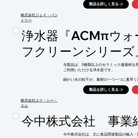
製品を詳しく見る
天然のうまみが一般的な醤油の1.5倍～2倍に
ご要望の際はお気軽にお問い合わせください。
株式会社ジェイ・パン
トリー
【うまみを表す数値】

■全窒素値：2.00以上(JAS規格の特級醤油の1.
浄水器『ACMπウォ
■Brix　39.0±1.0

■塩分　17.50±0.30

フクリーンシリーズ
※詳しくはPDFをダウンロードしていただ
当製品は、5種類以上のセラミック濾過材を用
ご利用いただける浄水器です。

細かい水の粒子が、素材の一つ一つに素早く
旨味成分を効率的にかつ、雑味を出さずに抽出
製品を詳しく見る
使用することで、ふっくらとして、美味しい
美味しいダシを確実にとれるようになります。
株式会社エイ・シー・
エム
【特長】

■素材を生かす水

今中株式会社 事業
■旨味抽出

■雑味カット 

■抗酸化作用 

今中株式会社は、主に食品関連製品の輸入・
■界面活性作用
