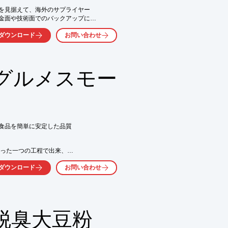
を見据えて、海外のサプライヤー

気軽にお問い合わせ下さい。
金面や技術面でのバックアップに

原料を開発し、安定した生産供給

ダウンロード
お問い合わせ
どの食品関連製品をはじめ、

ご使用頂ける製品を豊富に

グルメスモー
子材料、セラミック、成型品、

類、各種機械、工具、木材、

販売

食品を簡単に安定した品質

お問い合わせ下さい。
った一つの工程で出来、

ダウンロード
お問い合わせ
・温熱燻に対応しています。



脱臭大豆粉