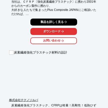
当社は、ＣＦＲＰ〔強化炭素繊維プラスチック〕に携わり2001年
からのカーボン製作に携わり、

大好きな人たちで集まったPlus Composite JAPANにご相談いた
だければ、

ニーズにあった提案を設計からすべてお答えいたします。

製品を詳しく見る
CFRPの最大の特徴、長尺物のたわみが非常に少なく、比重も1.6
～1.7と軽量です。

ダウンロード
CFRP（カーボン／炭素繊維強化プラスチック）を使用した製
お問い合わせ
品・部品の製作において、

設計から成形・加工・組立まで一貫して弊社がお手伝いいたしま
すので、

炭素繊維強化プラスチック材料の設計
お気軽にお問合せ、ご相談ください。

【＜Plus Composite JAPANの特徴】

■CFRP製品の設計から組み立てまでの一貫生産

■最大６ｍのCNCマシニングセンタでの大物加工

■2D~3Dの設計

■経験豊富なカーボンマニアが提案出来る。

■お客様のニーズを優先した提案

※詳しくは、PDF資料をダウンロード頂くかお問い合わせくださ
い。
株式会社テクノソルバ
炭素繊維強化プラスチック、CFRPは軽量！高剛性！低熱ひず