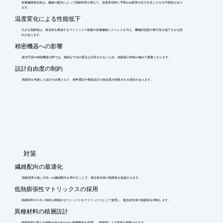
炭素繊維複合材は、繊維の配向によって熱膨張率が異なり、温度変化時に予期せぬ変形や応力を生じさせる可能性があり
ます。
温度変化による性能低下
大きな熱膨張は、複合材を構成するマトリックス樹脂や炭素繊維にストレスを与え、機械的強度や耐久性を低下させる恐
れがあります。
精密機器への影響
航空宇宙や精密機器分野では、微細な寸法の変化も許容されないため、熱膨張の抑制が極めて重要となります。
設計自由度の制約
熱膨張を考慮した設計が必要となり、材料選定や構造設計の自由度が制限される場合があります。
​対策
繊維配向の最適化
熱膨張率の低い方向への繊維配向を増やすことで、複合材全体の熱膨張を低減させます。
低熱膨張性マトリックスの採用
熱膨張率の小さい特殊な樹脂やセラミックスをマトリックスとして使用し、複合材全体の熱膨張を抑制します。
異種材料の積層設計
熱膨張率の異なる材料を組み合わせた積層構造を採用し、熱膨張による変形を相殺させます。