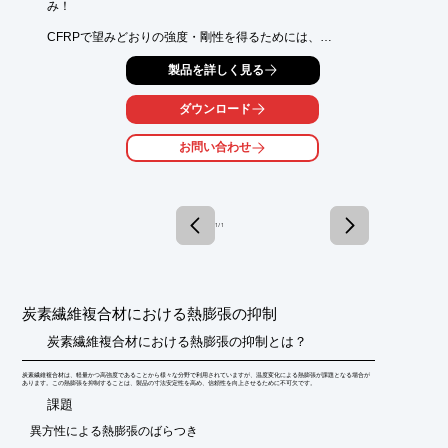
み！

CFRPで望みどおりの強度・剛性を得るためには、

ノウハウ・CAEが必須です。

製品を詳しく見る
CFRP材料を用いた設計をサポートします。

【CFRPの特徴】

ダウンロード
○繊維方向は強度・剛性が高い（鋼の数倍）

○繊維方向は熱膨張率が小さい

お問い合わせ
○密度が小さい

○繊維と直交方向は樹脂の特性が支配的

○繊維に導電性がある

●詳細は、カタログダウンロードもしくはお問い合わせ下さい。
1 / 1
炭素繊維複合材における熱膨張の抑制
炭素繊維複合材における熱膨張の抑制とは？
炭素繊維複合材は、軽量かつ高強度であることから様々な分野で利用されていますが、温度変化による熱膨張が課題となる場合が
あります。この熱膨張を抑制することは、製品の寸法安定性を高め、信頼性を向上させるために不可欠です。
​課題
異方性による熱膨張のばらつき