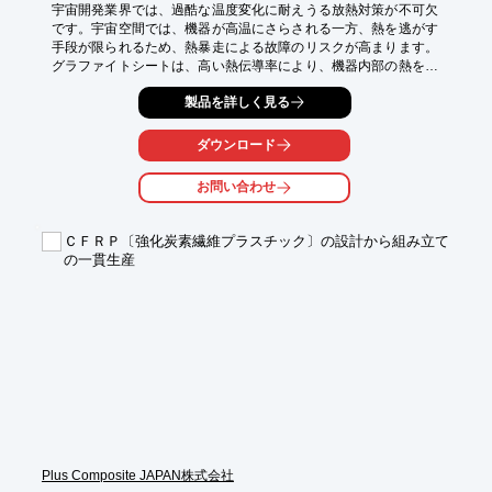
宇宙開発業界では、過酷な温度変化に耐えうる放熱対策が不可欠
です。宇宙空間では、機器が高温にさらされる一方、熱を逃がす
手段が限られるため、熱暴走による故障のリスクが高まります。
グラファイトシートは、高い熱伝導率により、機器内部の熱を効
率的に外部へ拡散し、安定した動作を支えます。

製品を詳しく見る
【活用シーン】

*   人工衛星

ダウンロード
*   宇宙探査機

*   ロケット

お問い合わせ
【導入の効果】

*   機器の信頼性向上

ＣＦＲＰ〔強化炭素繊維プラスチック〕の設計から組み立て
*   製品寿命の延長

の一貫生産
*   過酷な環境下での安定動作の確保
Plus Composite JAPAN株式会社