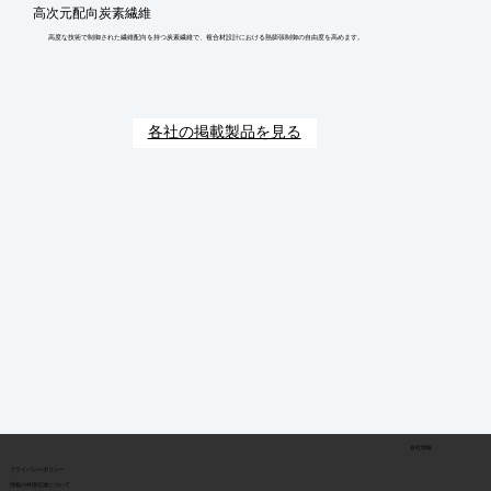
高次元配向炭素繊維
高度な技術で制御された繊維配向を持つ炭素繊維で、複合材設計における熱膨張制御の自由度を高めます。
各社の掲載製品を見る
会社情報
​プライバシーポリシー
​情報の外部伝達について