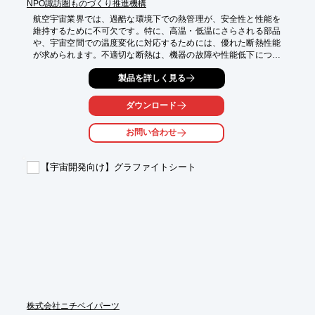
NPO諏訪圏ものづくり推進機構
航空宇宙業界では、過酷な環境下での熱管理が、安全性と性能を
維持するために不可欠です。特に、高温・低温にさらされる部品
や、宇宙空間での温度変化に対応するためには、優れた断熱性能
が求められます。不適切な断熱は、機器の故障や性能低下につな
がる可能性があります。サンゴバン株式会社の製品は、独自の技
製品を詳しく見る
術により、航空宇宙分野の厳しい要求に応える断熱ソリューショ
ンを提供します。

ダウンロード
【活用シーン】

・航空機のエンジン部品

お問い合わせ
・宇宙船の断熱材

・ロケットのノーズコーン

【宇宙開発向け】グラファイトシート
【導入の効果】

・熱による部品の劣化を抑制

・機器の性能向上

・安全性の向上
株式会社ニチベイパーツ