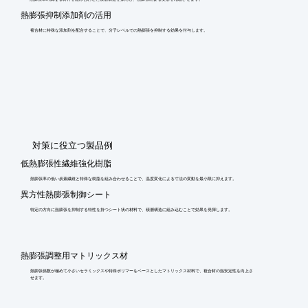
熱膨張抑制添加剤の活用
複合材に特殊な添加剤を配合することで、分子レベルでの熱膨張を抑制する効果を付与します。
​対策に役立つ製品例
低熱膨張性繊維強化樹脂
熱膨張率の低い炭素繊維と特殊な樹脂を組み合わせることで、温度変化による寸法の変動を最小限に抑えます。
異方性熱膨張制御シート
特定の方向に熱膨張を抑制する特性を持つシート状の材料で、積層構造に組み込むことで効果を発揮します。
熱膨張調整用マトリックス材
熱膨張係数が極めて小さいセラミックスや特殊ポリマーをベースとしたマトリックス材料で、複合材の熱安定性を向上さ
せます。