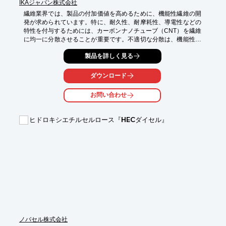
IKAジャパン株式会社
繊維業界では、製品の付加価値を高めるために、機能性繊維の開
発が求められています。特に、耐久性、耐摩耗性、導電性などの
特性を付与するためには、カーボンナノチューブ（CNT）を繊維
に均一に分散させることが重要です。不適切な分散は、機能性の
低下や製品の品質劣化につながる可能性があります。当社のCNT
製品を詳しく見る
スラリー研究 卓上インライン分散機は、CNTのスラリー化と分散
プロセスを研究開発し、機能性繊維の開発を支援します。

ダウンロード
【活用シーン】

・機能性繊維の開発

お問い合わせ
・CNT分散技術の研究

・繊維へのCNTコーティング

ヒドロキシエチルセルロース『HECダイセル』
【導入の効果】

・CNTの均一分散による機能性向上

・研究開発の効率化

・生産機へのスケールアップを見据えた研究開発
ノバセル株式会社