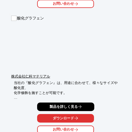
しくなって

お問い合わせ
きており、使用を許される原料の配合や規制にかからない原料を
配合して

商品を開発することが必要になってきています。

酸化グラフェン
顧客の要望を満たすことができるように配合された商品の品質管
理や性能

評価を行いより良い配合商品を提供できるように努力してまいり
ます。

【事業内容】

■染色原料、助剤及び化学工業薬品の卸売及び小売販売

■染色原料、助剤及び化学工業薬品の化学研究

■染色原料、助剤及び化学工業薬品の海外貿易

■化学工業薬品の製造、加工並びに販売

■各種合成樹脂の製造、加工並びに販売

株式会社仁科マテリアル
■動物、植物及び鉱物の各油、有機、無機薬品を原料とする油脂
当社の『酸化グラフェン』は、用途に合わせて、様々なサイズや
製品の製造、

酸化度、

加工並びに販売

化学修飾を施すことが可能です。

※詳しくはPDFをダウンロードいただくか、お気軽にお問い合わ
先進の研究知識を有効に活用することができ、

せ下さい。
製品を詳しく見る
単独研究、共同研究という形で、新事業のお手伝いができます。

【特長】

ダウンロード
■重金属を含まない

■極めて単層

お問い合わせ
■高濃度分散
