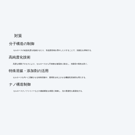
​対策
分子構造の制御
セルロースの結晶化度を低減させたり、非晶質領域を増やしたりすることで、光散乱を抑制する。
高純度化技術
高度な精製プロセスにより、セルロースから不純物を徹底的に除去し、光吸収や着色を防ぐ。
特殊溶媒・添加剤の活用
セルロースを均一に溶解させる特殊溶媒や、透明性を向上させる機能性添加剤を導入する。
ナノ構造制御
セルロースナノファイバーなどの微細構造を精密に制御し、光の透過性を最適化する。