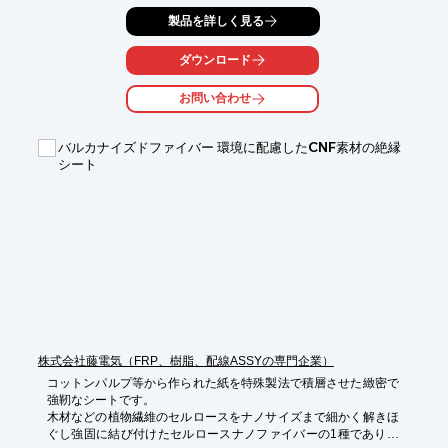
製品を詳しく見る
ダウンロード
お問い合わせ
バルカナイズドファイバー 環境に配慮したCNF素材の絶縁
シート
株式会社藤電気（FRP、樹脂、配線ASSYの専門企業）
コットンパルプ等から作られた紙を特殊製法で積層させた緻密で
強靭なシートです。

木材などの植物繊維のセルロースをナノサイズまで細かく解きほ
ぐし強固に結び付けたセルロースナノファイバーの1種であり以