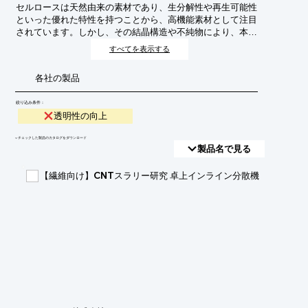
セルロースは天然由来の素材であり、生分解性や再生可能性
といった優れた特性を持つことから、高機能素材として注目
されています。しかし、その結晶構造や不純物により、本来
透明性が低いという課題がありました。本技術は、セルロー
すべてを表示する
スの透明性を飛躍的に向上させることで、光学材料やディス
プレイ材料など、新たな用途開発を目指すものです。
各社の製品
絞り込み条件：
透明性の向上
​▼チェックした製品のカタログをダウンロード
製品名で見る
【繊維向け】CNTスラリー研究 卓上インライン分散機