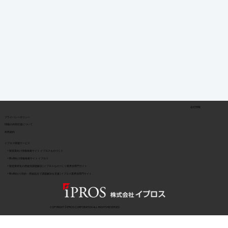
会社情報
​プライバシーポリシー
​情報の外部伝達について
利用規約
イプロス関連サービス
> 製造業向け情報検索サイト イプロスものづくり
> BtoB向け情報検索サイト イプロス
> 製造業特化の用途別課題解決 | イプロスものづくり業界別専門サイト
> BtoB向け | 目的・用途起点で課題解決を支援 | イプロス業界別専門サイト
COPYRIGHT © IPROS CORPORATION ALL RIGHTS RESERVED