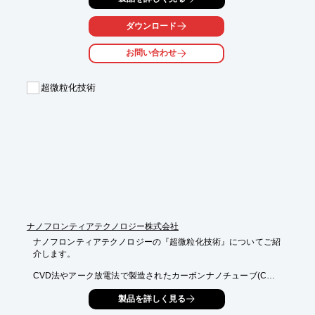
サンプルもご提供。

ダウンロード
解繊作業を行う前に材料選定や解繊度などの詳細な打ち合わせの
他、

お問い合わせ
共同研究させていただくことも可能です。

様々なニーズに適合したCNFや共同研究を提案いたします。

超微粒化技術
【特長】

■当社の独自技術で解繊されたCNF

■有機媒体へ直接解繊することで、液状樹脂やゴム、オイル等の

　疎水性の材料へ優れた分散性を発揮

■ご希望の有機媒体中にパルプを解繊したサンプルもご提供

※詳しくはPDF資料をご覧いただくか、お気軽にお問い合わせ下
さい。
ナノフロンティアテクノロジー株式会社
ナノフロンティアテクノロジーの『超微粒化技術』についてご紹
介します。

CVD法やアーク放電法で製造されたカーボンナノチューブ(CNT)
は、絡み合い

製品を詳しく見る
凝集した状態となっています。複合素材等に使用する場合には、
凝集体を
