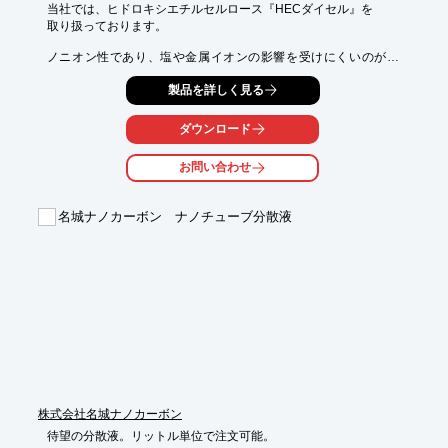
当社では、ヒドロキシエチルセルロース『HECダイセル』を

取り扱っております。

ノニオン性であり、塩や金属イオンの影響を受けにくいのが特
長。

製品を詳しく見る
ママコをつくらないよう分散性を改良したタイプが主流です。

品種は普通の溶解型のEP・EEタイプと分散改良型のSP・SEタイ
ダウンロード
プがあり、

これらを各粘度別に品番設定しています。

お問い合わせ
【特長】

■ノニオン性であり、塩や金属イオンの影響を受けにくい

名城ナノカーボン ナノチューブ分散液
■分散改良型のSP・SEタイプ、通常溶解型のEP・EEタイプがあ
る

■粘度（分子量）により、複数の品番がある

■工業用以外に、医薬部外品に適用できるグレードもある

【主な用途】

■化粧品

■電子材料

■塗料・建材、造粒バインダー、その他工業用途

※詳しくはPDF資料をご覧いただくか、お気軽にお問い合わせ下
さい。
株式会社名城ナノカーボン
待望の分散液。リットル単位で注文可能。