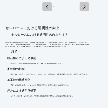
詳しくはカタログをご覧頂くか、お気軽にお問い合わせ下さい。
1 / 1
セルロースにおける透明性の向上
セルロースにおける透明性の向上とは？
セルロースは天然由来の素材であり、生分解性や再生可能性といった優れた特性を持つことから、高機能素材として注目されてい
ます。しかし、その結晶構造や不純物により、本来透明性が低いという課題がありました。本技術は、セルロースの透明性を飛躍
的に向上させることで、光学材料やディスプレイ材料など、新たな用途開発を目指すものです。
​課題
結晶構造による光散乱
セルロースの微細な結晶構造が光を散乱させ、素材の白濁や不透明さを引き起こす。
不純物の影響
原料セルロースに含まれるリグニンやヘミセルロースなどの不純物が、光吸収や着色を引き起こし透明性を低下させる。
加工時の構造変化
溶解や成形加工の過程でセルロースの分子構造が変化し、透明性が損なわれる場合がある。
厚みによる透明度低下
セルロース膜が厚くなるにつれて、内部での光散乱や吸収が増加し、全体的な透明度が低下する。