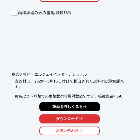
※詳しくはPDFをダウンロードして頂くか、お問い合わせくださ
銅繊維編み込み偏地 試験結果
い。
株式会社ピーエルジェイインターナショナル
当資料は、2020年3月16日付けで提出された試料の試験結果で
す。

黄色ぶどう球菌での生菌数の常用対数値ですが、接種直後4.59に
対し、

製品を詳しく見る
18時間培養後では1.30となり、抗菌活性値は5.8という結果にな
りました。

ダウンロード
また、肺炎かん菌では、接種直後4.55、18時間培養後では4.33と
なり、

お問い合わせ
こちらの抗菌活性値は3.2という結果が出ました。
