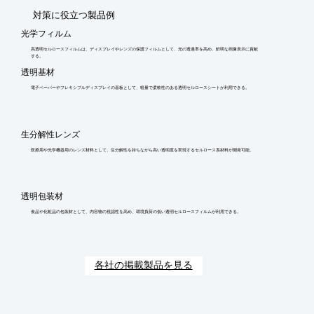
​対策に役立つ製品例
光学フィルム
高透明セルロースフィルムは、ディスプレイやレンズの保護フィルムとして、光の透過率を高め、鮮明な画像表示に貢献
する。
透明基材
電子ペーパーやフレキシブルディスプレイの基板として、軽量で柔軟性のある透明セルロースシートが利用できる。
生分解性レンズ
医療用や光学機器用のレンズ材料として、生分解性を持ちながら高い透明度を実現するセルロース系材料が開発可能。
透明包装材
食品や化粧品の包装材として、内容物の視認性を高め、環境負荷の低い透明セルロースフィルムが利用できる。
各社の掲載製品を見る