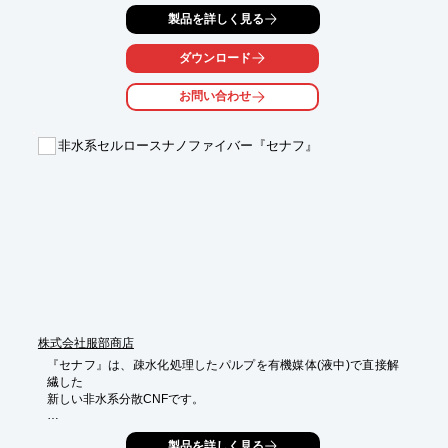
下のような特徴があります。

製品を詳しく見る
・優れた強靭性により粘り強く割れにくい

・優れた絶縁性により電気を通しにくい

ダウンロード
・優れた生分解性により地中の微生物によって速やかに分解され
る

お問い合わせ
・加工性も良好であり、切削、打ち抜き、曲げ、絞り加工などが
可能

・表面処理も可能であり塗装や接着が可能

非水系セルロースナノファイバー『セナフ』
弊社におきましても開閉器、モーター、溶接機向けの絶縁パー
ツ、

端子台等の記名板や梱包資材向けの加工実績がございます。

薄物に関しましてはプレス機による量産加工にも対応しておりま
す。

また継続性がありかつ数量の多いパーツにつきましては、

弊社マレーシア工場にて計画的に競争力ある価格にて量産するこ
とも可能です。

マレーシア工場から世界各国への輸出対応もしております。

株式会社服部商店
※RoHS規制10物質は使用しておりません。

『セナフ』は、疎水化処理したパルプを有機媒体(液中)で直接解
詳しくは「PDFダウンロード」またはお気軽にお問い合わせくだ
繊した

さい！
新しい非水系分散CNFです。

3種類の標準サンプルの他、ご希望の有機媒体中にパルプを解繊
製品を詳しく見る
した
