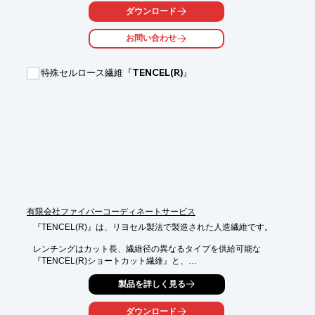
ほぐし、用途に応じた形状に分散させることが優れた性能を引き
ダウンロード
出す鍵と

なります。

お問い合わせ
当社では、独自の技術と蓄積されたCNTのノウハウで、CNTを効
率よく分散

特殊セルロース繊維『TENCEL(R)』
することが可能であり、SWNT、MWNT、カーボンファイバー等
の分散液の

販売を行っています。

【特長】

■独自技術の分散方法を利用して、高機能複合素材を開発

■超微細化装置で機械的に分散することで、CNTの特性を活かす

■分散液はCNTの選択、濃度、使用溶媒等、ご要望に沿った形で
ご提供

■分散・切断に関する受託研究や受託加工も対応

■様々な分野での応用が可能

有限会社ファイバーコーディネートサービス
※詳しくはPDF資料をご覧いただくか、お気軽にお問い合わせく
『TENCEL(R)』は、リヨセル製法で製造された人造繊維です。

ださい。
レンチングはカット長、繊維径の異なるタイプを供給可能な

『TENCEL(R)ショートカット繊維』と、

レンチングのパートナーにより数種類を入手可能な

製品を詳しく見る
『TENCEL(R)マイクロフィブリル繊維』をご用意しておりま
す。

ダウンロード