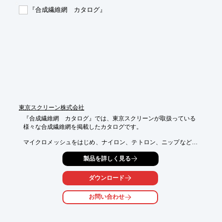
この他にもMRSAの試験結果や試験方法など掲載しています。

『合成繊維網 カタログ』
【掲載内容】

■試験結果：1.黄色ぶどう球菌

■試験結果：2.肺炎かん菌

■試験結果：3.MRSA

※詳しくはPDF資料をご覧いただくか、お気軽にお問い合わせ下
さい。
東京スクリーン株式会社
『合成繊維網　カタログ』では、東京スクリーンが取扱っている

様々な合成繊維網を掲載したカタログです。

マイクロメッシュをはじめ、ナイロン、テトロン、ニップなどの
合成繊維のほか、

製品を詳しく見る
「ロート型フィルター（口部閉め紐付き）」や、「巾着型（封筒
型）縫製品口ひも付き」

などの、合成繊維網加工品を掲載しています。

ダウンロード
【掲載内容】

お問い合わせ
■合成繊維網

■合成繊維（各種繊維の性能表）

■合成繊維網加工品
