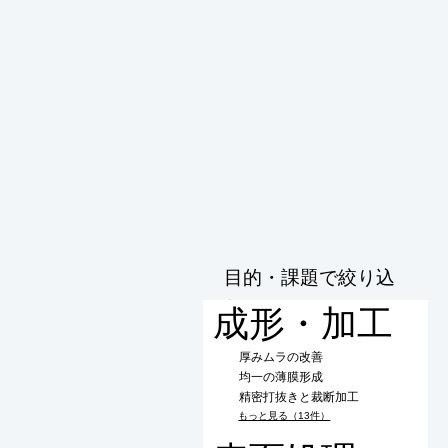
目的・課題で絞り込
む
成形・加工
厚みムラの改善
均一の薄膜形成
精密打抜きと裁断加工
もっと見る（13件）