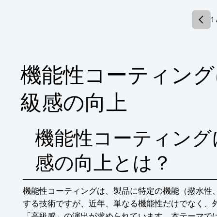
■紙寸法：Max 1100mm(巾)×850mm、Min 42
■紙厚：0.1mm～0.6mm

1 
■機械寸法目安

・1コータータイプ：(L)8000×(W)1800×(H)1
・2コータータイプ：(L)9500×(W)1800×(H)1
■機械速度：Max 80m/分

※詳しくはPDFをダウンロードしていただ
機能性コーティング
級感の向上
機能性コーティング
感の向上とは？
機能性コーティングは、製品に特定の機能（撥水性
する技術ですが、近年、単なる機能性だけでなく、
「高級感」の演出が求められています。本テーマで