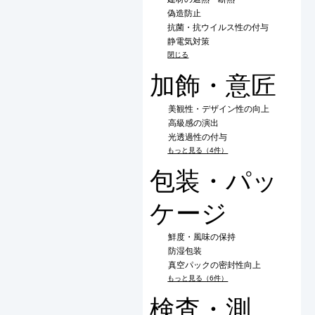
偽造防止
抗菌・抗ウイルス性の付与
静電気対策
閉じる
加飾・意匠
美観性・デザイン性の向上
高級感の演出
光透過性の付与
もっと見る（4件）
包装・パッ
ケージ
鮮度・風味の保持
防湿包装
真空パックの密封性向上
もっと見る（6件）
検査・測