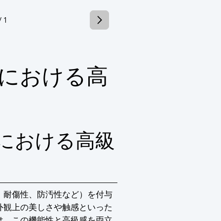
0mm(巾)×290mm

/ 1
750mm

750mm

くか、お気軽にお問い合わせください。
における高
における高級
、耐傷性、防汚性など）を付与
外観上の美しさや触感といった
は、この機能性と高級感を両立