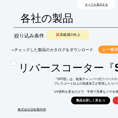
すべてを表示する
各社の製品
絞り込み条件：
高級感の向上
​▼チェックした製品のカタログをダウンロード
一括
リバースコーター『S
『SP5型』は、枚葉チャンバー式リバースロ
プレスコート以上の高速加工が実現したリバ
UV塗料を塗るだけで、平滑で見事なツヤを得
UV以外の塗料も使用可能です。

製品を詳しく見る
A3サイズより小さい紙寸法にも対応できます
詳しくはお問い合わせください。

株式会社浜松製作所
【標準機械仕様(抜粋)】
