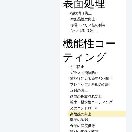
表面処理
指紋汚れ防止
耐薬品性の向上
導電・バリア性の付与
もっと見る（10件）
機能性コー
ティング
キズ防止
ガラスの飛散防止
紫外線による経年劣化防止
フレキシブル基板の保護
反射の防止
画面の指紋汚れ防止
親水・撥水性コーティング
光のコントロール
高級感の向上
製品の防湿
食品の鮮度保持
建材の遮熱・断熱