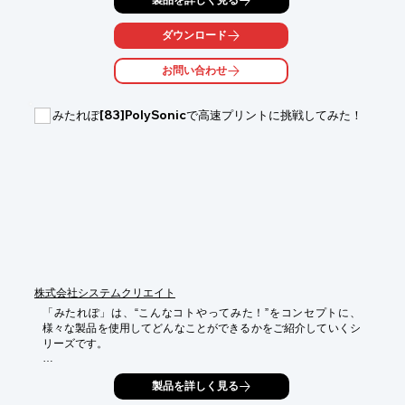
製品を詳しく見る
■IDEX方式のプリントヘッドを採用

2つプリントヘッドが独立して稼働するIDEX方式を採用していま
す。1つだけの使用はもちろん、２つのヘッドを組み合わせて使
ダウンロード
用することで、様々な造形が可能です。デュアルヘッドの対応材
料はペレットとフィラメントの2種類から選んで自由に組み合わ
お問い合わせ
せていただくことができます。

■位置決め精度の高い駆動部

みたれぽ[83]PolySonicで高速プリントに挑戦してみた！
位置決め精度が高く、低振動のステッピングモータとドライバを
採用しています。正確でスムーズなプリントヘッドの動作によ
り、最後まで安定した造形を行うことができます。

■高温装備で様々な材料に挑戦可能

加熱最高温度300℃のノズル、100℃まで上がるテーブルにより、

数多くの材料に対応します。オープンマテリアルのため、汎用材
料をはじめオリジナル材料や再生ペレットなど、様々な材料を自
由に選択していただけます。

※詳細はカタログ請求いただくか、下記ダウンロードボタンより
PDFデータをご覧ください。
株式会社システムクリエイト
「みたれぽ」は、“こんなコトやってみた！”をコンセプトに、
様々な製品を使用してどんなことができるかをご紹介していくシ
リーズです。

システムクリエイトが取り扱う幅広い製品ジャンルから、毎回ち
製品を詳しく見る
ょっとしたお役立ち情報をお届けします。
