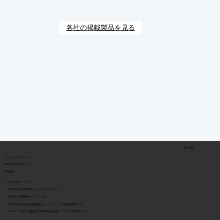
各社の掲載製品を見る
会社情報
​プライバシーポリシー
​情報の外部伝達について
利用規約
イプロス関連サービス
> 製造業向け情報検索サイト イプロスものづくり
> BtoB向け情報検索サイト イプロス
> 製造業特化の用途別課題解決 | イプロスものづくり業界別専門サイト
> BtoB向け | 目的・用途起点で課題解決を支援 | イプロス業界別専門サイト