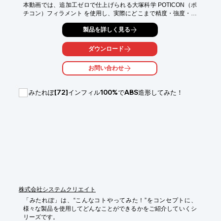
本動画では、追加工ゼロで仕上げられる大塚科学 POTICON（ポ
チコン）フィラメント を使用し、実際にどこまで精度・強度・意
匠性を高められるのかを徹底検証しました。

製品を詳しく見る
まず最初の大きなポイントは、“追加工が不要” であることです。

一般的なFDM造形では、表面の段差や積層痕を消すために研磨や
ダウンロード
後加工が必要とされることが多いですが、今回のサンプルはすべ
て造形そのまま。後からヤスリがけを行っていないにもかかわら
お問い合わせ
ず、非常に滑らかで均一な表面品質を実現しています。これは
POTICONフィラメント特有の材料特性と、適切なノズル径・レ
イヤー設定の組み合わせによるものです。

みたれぽ[72]インフィル100%でABS造形してみた！
次に注目すべきポイントは、薄いレイヤーでの積層が可能なこ
と。

動画内で紹介しているサンプルは、ビルドプレートにファースト
レイヤーのみを造形し、そのまま剥がしたものですが、この段階
からすでに高い精度で仕上がっています。この薄さと均一性をベ
ースに、2層目、3層目と積み上げていくことで、FDMとは思えな
い高解像度の造形が可能になります。
株式会社システムクリエイト
「みたれぽ」は、“こんなコトやってみた！”をコンセプトに、
様々な製品を使用してどんなことができるかをご紹介していくシ
リーズです。
