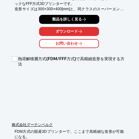
ックなFFF方式3Dプリンターです。

造形サイズは300×300×400[mm]と、同クラスのスーパーエンプ
ラ対応機としては大型造形に対応。

製品を詳しく見る
最大480℃ノズル、最大200℃ビルドテーブルに加え、庫内を最大
120℃まで昇温可能なヒートチャンバーを搭載。筐体は三層構造
（鋼板・断熱材・ステンレス）による魔法瓶構造を採用し、理想
ダウンロード
的な温度環境を保持します。

水冷システム搭載のデュアルエクストルーダーや高温耐性を持つ
お問い合わせ
駆動ユニットにより、過酷な環境下でも安定した高品質な部品製
造を可能にします。
熱溶解積層方式(FDM/FFF方式)で高精細造形を実現する方
法
株式会社グーテンベルク
FDM方式の国産3Dプリンターで、ここまで高精細な造形が可能
になる。
