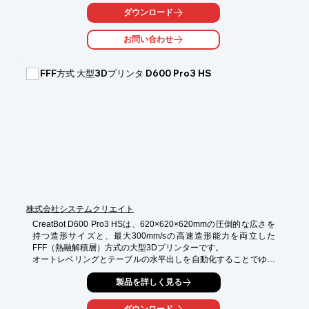
Vol.83では、新発売の”流動性の高い材料”「PolySonic PLA」を使
ダウンロード
って、

どれくらい造形速度を短縮できるのか検証してみました。

お問い合わせ
FFF方式3Dプリンタでは手軽に3D造形することができますが

もっと早く造形したい...！と思ったことはありませんか？

FFF方式 大型3Dプリンタ D600 Pro3 HS
造形速度は、機械のスペックだけでなく材料の流動性の関係で限
界がありました。

そこで今回は、「PolySonic PLA」を使って送り速度を4倍にした
高速造形にチャレンジしてみました！

「どれくらい造形時間短縮できるの？」

「高速造形したモデルの見た目はどんな感じ？」

資料では通常のPLAと同じ条件で造形して、造形時間やモデルの
品質を観察して画像とともに解説いたします。

株式会社システムクリエイト
下記ボタンより資料をダウンロード頂けます。
CreatBot D600 Pro3 HSは、620×620×620mmの圧倒的な広さを
持つ造形サイズと、最大300mm/sの高速造形能力を両立した
FFF（熱融解積層）方式の大型3Dプリンターです。

オートレベリングとテーブルの水平出しを自動化することでゆる
ぎない一層目を構築しています。また、安定した温度管理システ
製品を詳しく見る
ム（ノズル：最大420℃/チャンバーヒータ：最大80℃/ビルドテー
ブル：最大100℃/庫内ヒータ：最大70℃）を搭載することで、材
料の変質を徹底して抑えています。
