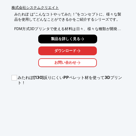
株式会社システムクリエイト
みたれぽ は“こんなコトやってみた！”をコンセプトに、様々な製
品を使用してどんなことができるかをご紹介するシリーズです。

FDM方式3Dプリンタで使える材料は日々、様々な種類が開発さ
れています。

製品を詳しく見る
しかし、一般的な成形材料と比べると、まだ選択肢は多くないの
が現状です。

ダウンロード
その背景の一つに、材料ごとの造形難易度の高さがあります。

樹脂特性の影響など、FDM方式では造形が難しいという材料も少
お問い合わせ
なくありません。

そうした中、今回ポリプラスチックス様より

みたれぽ[130]反りにくいPPペレット材を使って3Dプリン
POMフィラメントをご提供いただきました。

ト！
本材料は、3Dプリント用に最適化されており、

これまで造形が難しかったPOM材での安定造形を実現した材料で
す。

そこで今回の資料では、優れた温度制御機能を搭載した

FDM方式3Dプリンタ 「CreatBot PEEK-250」を使用し、

実際にPOMを使った造形にチャレンジしました！

POMを本当に造形できるのか？どんな条件で造形するのかなど

気になる結果は、ぜひ資料でご確認ください。
