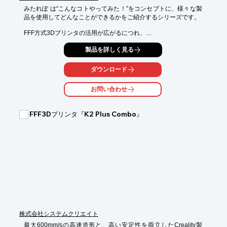
みたれぽ は“こんなコトやってみた！”をコンセプトに、様々な製
品を使用してどんなことができるかをご紹介するシリーズです。

FFF方式3Dプリンタの活用が広がるにつれ、

さまざまな特性を持つ材料が続々と登場しています。

製品を詳しく見る
そんな材料の中でもかなり珍しい、

スーパーエンプラにカーボンナノチューブ（CNT）を混ぜた新材
ダウンロード
料を入手しました。

お問い合わせ
スーパーエンプラ特有の耐熱性・強度・耐薬品性を備えつつ、

CNTにより導電性も持たせた特殊なフィラメントです！

FFF3Dプリンタ『K2 Plus Combo』
今回は、この材料を実際に造形するため、

スーパーエンプラ対応の3Dプリンタ「PEEK-250」で試験片を造
形。

材料の特性や造形後の反り、寸法の再現性など、気になるポイン
トを確認していきます。

※下記ボタンより資料をダウンロード頂けます。
株式会社システムクリエイト
最大600mm/sの高速造形と、高い安定性を両立したCreality製