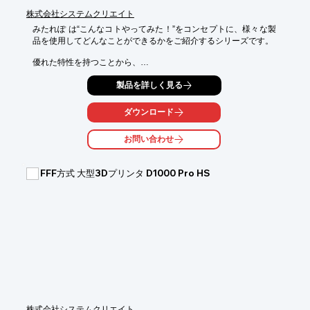
株式会社システムクリエイト
※下記ボタンより資料をダウンロード頂けます。
みたれぽ は“こんなコトやってみた！”をコンセプトに、様々な製
品を使用してどんなことができるかをご紹介するシリーズです。

優れた特性を持つことから、

さまざまな実製品に使用されているポリプロピレン（PP）。

製品を詳しく見る
一方で、3Dプリンタで活用する場合には、

反りやテーブル密着性といった課題があり、

ダウンロード
造形難易度の高い材料として知られています。

お問い合わせ
ところが、ペレット材料の中には、

これらの課題を考慮した特性を持つ材料も登場しています。

FFF方式 大型3Dプリンタ D1000 Pro HS
今回は、日本ポリプロ株式会社様よりご提供いただいた

「反りにくい」特性を持つPPペレットを

ペレット3Dプリンタ「Tumaker NX 300 Modular」で造形してみ
ました。

果たして反りにくいPP材料は、どのくらい安定して造形できるの
か。

その結果は、ぜひ資料でご確認ください。

※下記ボタンより資料をダウンロード頂けます。
株式会社システムクリエイト