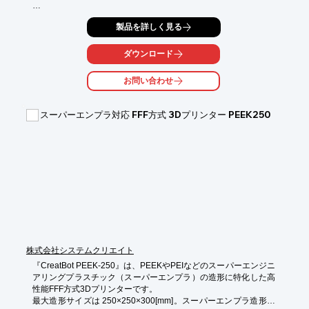
システムクリエイトが取り扱う幅広い製品ジャンルから、毎回ち
製品を詳しく見る
ょっとしたお役立ち情報をお届けします。

Vol.72では、ABSの材料を使って、インフィル充填率100%で

ダウンロード
造形することでモデルがどのようになるか調べてみました。

お問い合わせ
FFF方式3Dプリンタで使用される樹脂の中でも、

特に「ABS」は強度や耐久性など優れた特性があるため、今でも
人気のある材料です。

スーパーエンプラ対応 FFF方式 3Dプリンター PEEK250
FFFプリントはインフィル充填率を使用目的に応じて調整できま
すが、

温度変化の影響を受けやすいABSはどのくらい充填率を上げられ
るでしょうか。

みたれぽvol.60ではインフィル充填率を30%まで高くしても、

反らずに造形することができました！

今回は、インフィルの充填率を100%にしてABSを造形し、

モデルがどのようになるのか調べてみました。

資料では造形したモデルの様子や寸法測定結果とともに解説いた
株式会社システムクリエイト
します。

『CreatBot PEEK-250』は、PEEKやPEIなどのスーパーエンジニ
アリングプラスチック（スーパーエンプラ）の造形に特化した高
下記ボタンより資料をダウンロード頂けます。
性能FFF方式3Dプリンターです。

最大造形サイズは 250×250×300[mm]。スーパーエンプラ造形に