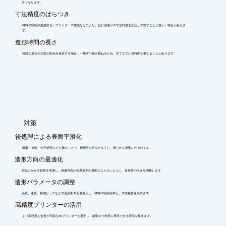
すくなります。
寸法精度のばらつき
材料の収縮や温度変化、プリンターの性能などにより、設計値通りの寸法精度を安定して出すことが難しい場合がありま
す。
造形時間の長さ
複雑な形状や大型の部品を造形する場合、一層ずつ積み重ねるため、完了までに長時間を要することがあります。
​対策
後処理による表面平滑化
研磨、塗装、化学処理などを施すことで、積層痕を目立たなくし、滑らかな表面に仕上げます。
造形方向の最適化
部品にかかる負荷を考慮し、積層方向が強度低下の原因とならないように、造形時の向きを調整します。
造形パラメータの調整
温度、速度、積層ピッチなどの造形条件を最適化し、材料の収縮を抑え、寸法精度を高めます。
高精度プリンターの活用
より高精度な造形が可能な3Dプリンターを選定し、細部まで忠実に再現できる環境を整えます。