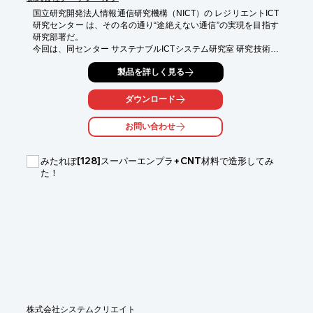
国立研究開発法人情報通信研究機構（NICT）の レジリエントICT
研究センター は、その名の通り“途絶えない通信”の実現を目指す
研究部署だ。

今回は、同センター サステナブルICTシステム研究室 研究技術員 
佐藤 剛至 氏と、NICTの試作を支える立場である業務企画部 電波
製品を詳しく見る
利用管理・ものづくり室 ものづくりグループ 主査　木戸 耕太 氏
に研究現場の実態とプロトタイピングの重要性について伺った。

https://gutenberg.co.jp/case-studies/g-zero-l1-nict
ダウンロード
お問い合わせ
みたれぽ[128]スーパーエンプラ+CNT材料で造形してみ
た！
株式会社システムクリエイト