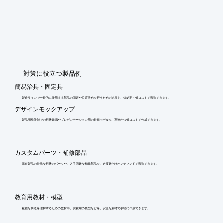
​対策に役立つ製品例
簡易治具・固定具
製造ラインで一時的に使用する部品の固定や位置決めを行うための治具を、短納期・低コストで製造できます。
デザインモックアップ
製品開発段階での形状確認やプレゼンテーション用の外観モデルを、迅速かつ低コストで作成できます。
カスタムパーツ・補修部品
既存製品の特殊な形状のパーツや、入手困難な補修部品を、必要数だけオンデマンドで製造できます。
教育用教材・模型
複雑な構造を理解するための教材や、実験用の模型などを、安全な素材で手軽に作成できます。