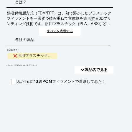
とは？
熱溶解積層方式（FDM/FFF）は、熱で溶かしたプラスチック
フィラメントを一層ずつ積み重ねて立体物を造形する3Dプリ
ンティング技術です。汎用プラスチック（PLA、ABSなど）
を用いることで、低コストで多様な形状の部品を製造するこ
すべてを表示する
とが可能です。試作品、治具、最終製品など、幅広い用途で
各社の製品
活用されています。
絞り込み条件：
汎用プラスチック...
​▼チェックした製品のカタログをダウンロード
製品名で見る
みたれぽ[133]POMフィラメントで造形してみた！