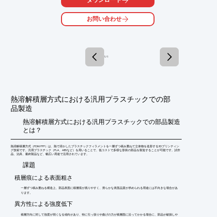
ダウンロード
また、材料切れの場合、造形の中断をなくすために、自動でもう
一方のノズルへ即座に切り替える機能を搭載しています。そのた
お問い合わせ
め、夜間や休日でも安定した稼働を継続します。

さらに、待機側のノズルを物理的に遮断するノズルシャッター機
構を採用することで、不要な樹脂の垂れを防ぎ造形面の美しさを
維持します。
1 / 1
熱溶解積層方式における汎用プラスチックでの部
品製造
熱溶解積層方式における汎用プラスチックでの部品製造
とは？
熱溶解積層方式（FDM/FFF）は、熱で溶かしたプラスチックフィラメントを一層ずつ積み重ねて立体物を造形する3Dプリンティン
グ技術です。汎用プラスチック（PLA、ABSなど）を用いることで、低コストで多様な形状の部品を製造することが可能です。試作
品、治具、最終製品など、幅広い用途で活用されています。
​課題
積層痕による表面粗さ
一層ずつ積み重ねる構造上、部品表面に積層痕が残りやすく、滑らかな表面品質が求められる用途には不向きな場合があ
ります。
異方性による強度低下
積層方向に対して強度が弱くなる傾向があり、特に引っ張りや曲げの力が積層面に沿ってかかる場合に、部品が破損しや