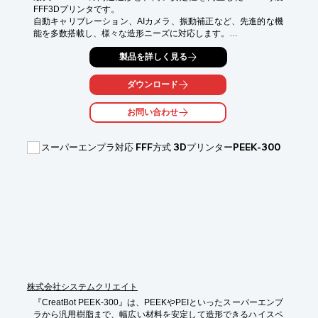
FFF3Dプリンタです。

自動キャリブレーション、AIカメラ、振動補正など、先進的な機
能を多数搭載し、様々な造形ニーズに対応します。

[特徴]

製品を詳しく見る
■ 最大600mm/sの超高速造形に対応

高流量ホットエンドと補助冷却ファンにより、素材を素早く加
ダウンロード
熱・冷却します。

さらにステッピングモーターによるリアルタイム補正とリニアガ
お問い合わせ
イドによる高安定なヘッド移動を組み合わせ、

高速かつ高精度な造形を実現しています。

スーパーエンプラ対応 FFF方式 3DプリンターPEEK-300
■ 完全自動キャリブレーション機能

ベッドレベリング・Zオフセット・流量補正など、経験を必要と
する作業が自動で最適化されるため、

初心者でもすぐに高精度な造形が可能です。

■最大16色のカラー造形

独自のCFSユニットとプリントヘッドの構造により、最大16種類
のフィラメントを切り替えながら

1つのモデルに多彩な色彩を表現可能です。

※詳細はカタログ請求いただくか、下記ダウンロードボタンより
PDFデータをご覧ください。
株式会社システムクリエイト
『CreatBot PEEK-300』は、PEEKやPEIといったスーパーエンプ
ラから汎用樹脂まで、幅広い材料を安定して造形できるハイスペ