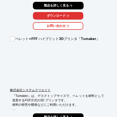
必須となる緻密な温度管理を実現するため、最高200℃のチャン
製品を詳しく見る
バーヒーターとビルドテーブル、そして最高480℃の高温ノズル
を搭載しています。

特に、エクストルーダーを高温から保護する水冷ユニットや、庫
ダウンロード
内の熱を逃がさない3層構造の断熱筐体を採用することで、スー
パーエンプラ材料の安定した高精度出力を可能にし、試作から研
お問い合わせ
究、高性能な最終部品製造まで、活用の幅を大きく広げます。
ペレット+FFF ハイブリット3Dプリンタ『Tumaker』
株式会社システムクリエイト
『Tumaker』は、デスクトップサイズで、ペレットを材料として
造形するFGF方式の3D プリンタです。

材料の研究や開発などにご利用いただけます。

[特徴]
