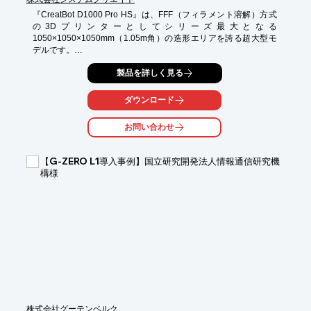
『CreatBot D1000 Pro HS』は、FFF（フィラメント溶解）方式
の3Dプリンターとしてシリーズ最大となる
1050×1050×1050mm（1.05m角）の造形エリアを誇る超大型モ
デルです。

最大300mm/sの高速造形に対応するため、高速演算が可能な
製品を詳しく見る
Klipperファームウェアを搭載。広範囲な造形エリアでも安定した
出力を可能にする高剛性筐体と、徹底した温度管理システム（最
大80℃のヒートチャンバー、420℃ノズル、70℃の材料庫内ヒー
ダウンロード
ター）を備えています。

大型の治具、試作品、最終部品などを分割なしの一体造形で、か
お問い合わせ
つ短時間で製作したいというニーズに応え、製品開発サイクル短
縮に貢献します。
【G-ZERO L1導入事例】国立研究開発法人情報通信研究機
構様
株式会社グーテンベルク