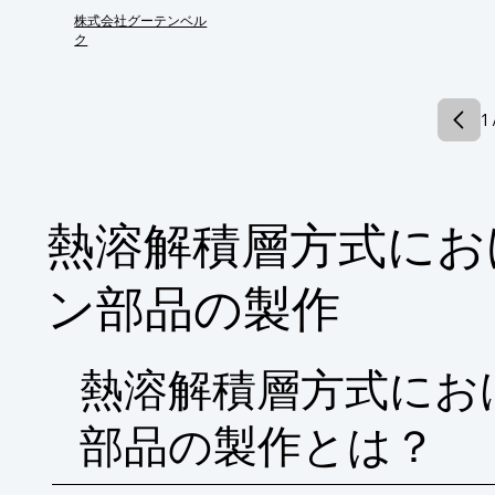
繰り返しても歪むことなくその高い造形精度
株式会社グーテンベル
ク
【特長】

■机の上における製造工場

■堅牢ボディ

■軽量ツールヘッド

1 
■自動ベッドレベリング

■国内設計・国内製造の日本製3Dプリンタ

※詳しくは関連リンクをご覧いただくか、お
熱溶解積層方式にお
ン部品の製作
熱溶解積層方式にお
部品の製作とは？