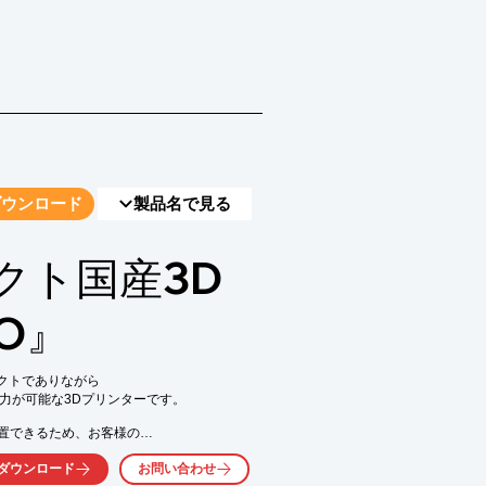
ダウンロード
製品名で見る
クト国産3D
O』
パクトでありながら

出力が可能な3Dプリンターです。

置できるため、お客様の

を簡単に追加可能。

ダウンロード
お問い合わせ
ームは、一般的な高速造形を
