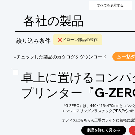
の短縮、製造コストの削減が期待できます。
すべてを表示する
各社の製品
絞り込み条件：
ドローン部品の製作
​▼チェックした製品のカタログをダウンロード
一括
卓上に置けるコンパ
プリンター『G-ZER
『G-ZERO』は、440×415×470mmとコン
エンジニアリングプラスチック(PPS,PA)の
オフィスはもちろん工場のラインに気軽に設
作業環境に治具やスモールパーツの作製機能
製品を詳しく見る
町工場の金属加工技術で作られた高剛性フレ