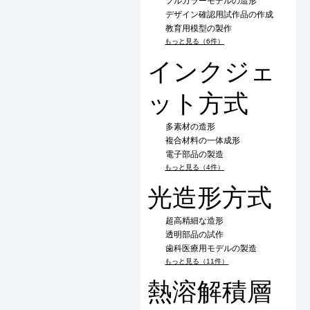
フルカラーモデルの造形
デザイン確認用試作品の作成
教育用模型の製作
もっと見る（6件）
インクジェ
ット方式
多素材の造形
複合材料の一体成形
電子部品の製造
もっと見る（4件）
光造形方式
超高精細な造形
透明部品の試作
歯科医療用モデルの製造
もっと見る（11件）
熱溶解積層