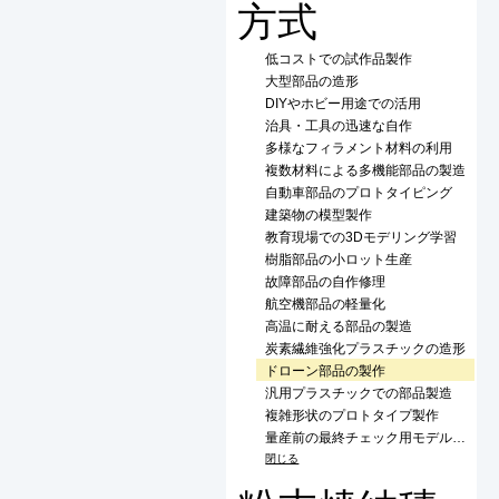
方式
低コストでの試作品製作
大型部品の造形
DIYやホビー用途での活用
治具・工具の迅速な自作
多様なフィラメント材料の利用
複数材料による多機能部品の製造
自動車部品のプロトタイピング
建築物の模型製作
教育現場での3Dモデリング学習
樹脂部品の小ロット生産
故障部品の自作修理
航空機部品の軽量化
高温に耐える部品の製造
炭素繊維強化プラスチックの造形
ドローン部品の製作
汎用プラスチックでの部品製造
複雑形状のプロトタイプ製作
量産前の最終チェック用モデルの製作
閉じる