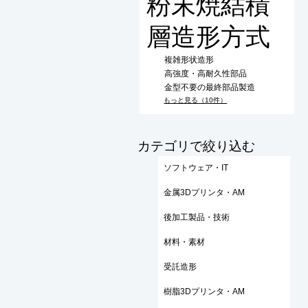
粉末焼結積
層造形方式
複雑形状造形
高強度・高耐久性部品
金型不要の最終部品製造
もっと見る（10件）
​カテゴリで絞り込む
ソフトウェア・IT
金属3Dプリンタ・AM
後加工製品・技術
材料・素材
受託造形
樹脂3Dプリンタ・AM