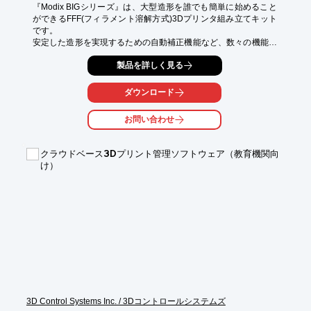
『Modix BIGシリーズ』は、大型造形を誰でも簡単に始めること
ができるFFF(フィラメント溶解方式)3Dプリンタ組み立てキット
です。

安定した造形を実現するための自動補正機能など、数々の機能を
揃えています。

製品を詳しく見る
[特徴]

■水平出しを自動で補正

ダウンロード
テーブルの水平度はモデルの品質を左右するため、水平出し作業
は重要な工程になります。

お問い合わせ
「Modix BIGシリーズ」は完全自動で設定することができ、造形
前の適切な準備を行うことができます。

クラウドベース3Dプリント管理ソフトウェア（教育機関向
■初めてでも簡単ギャップ調整

け）
人手による調整はもう必要ありません。担当者によって生じてい
た設定の差異をなくし、誰でも簡単、正確なギャップ調整が可能
です。

■デュアルエクストルーダで運用の幅を拡大

IDEX式のプリントヘッドを採用したことで、2つのプリントヘッ
ドが独立して稼働します。

これにより2種類の材料を同時に使った造形に対応します。

また、材料切れの際には自動でプリントヘッドを切り替えること
で連続して造形をすることもできます。

3D Control Systems Inc. / 3Dコントロールシステムズ
※詳細はカタログ請求いただくか、下記ダウンロードボタンより