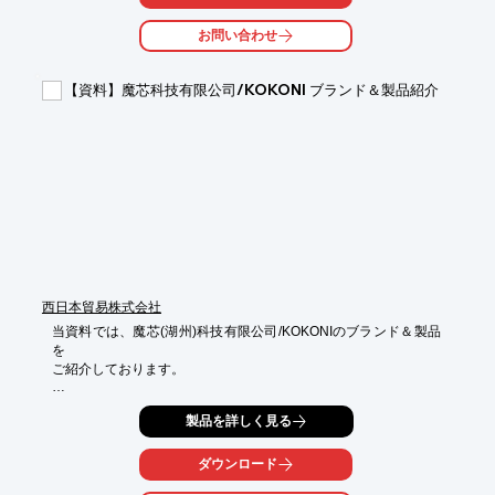
用することで、様々な造形が可能です。デュアルヘッドの対応材
料はペレットとフィラメントの2種類から選んで自由に組み合わ
お問い合わせ
せていただくことができます。

■位置決め精度の高い駆動部

【資料】魔芯科技有限公司/KOKONI ブランド＆製品紹介
位置決め精度が高く、低振動のステッピングモータとドライバを
採用しています。正確でスムーズなプリントヘッドの動作によ
り、最後まで安定した造形を行うことができます。

■高温装備で様々な材料に挑戦可能

加熱最高温度300℃のノズル、100℃まで上がるテーブルにより、

数多くの材料に対応します。オープンマテリアルのため、汎用材
料をはじめオリジナル材料や再生ペレットなど、様々な材料を自
由に選択していただけます。

※詳細はカタログ請求いただくか、下記ダウンロードボタンより
PDFデータをご覧ください。
西日本貿易株式会社
当資料では、魔芯(湖州)科技有限公司/KOKONIのブランド＆製品
を

ご紹介しております。

コンパクト＆サイレントな「KOKONI EC1」やプラグアンドプレ
製品を詳しく見る
イ、

安心信用の「KOKONI EC2」を掲載。

ダウンロード
画像付きで分かりやすく掲載されており、参考にしやすい一冊と

なっております。是非、ご一読ください。
