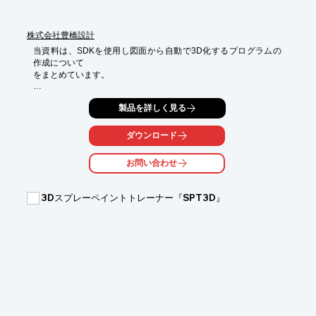
株式会社豊橋設計
当資料は、SDKを使用し図面から自動で3D化するプログラムの
作成について

をまとめています。

集合演算「差」を使用した人力での3D化手順をはじめ、プログラ
製品を詳しく見る
ム上での

外形作成プロセスや外周の線分検出プロセスなどを写真や図と共
に詳しく

ダウンロード
解説しております。

お問い合わせ
ぜひ、ご一読ください。

【掲載内容（抜粋）】

3Dスプレーペイントトレーナー『SPT3D』
■3D化手順‐集合演算「積」を使用

■3D化手順‐集合演算「和」を使用

■3D化手順‐集合演算「差」を使用

■人の目で判断しなければならない個所

■プログラム上での外形作成プロセス

※詳しくはPDF資料をご覧いただくか、お気軽にお問い合わせ下
さい。