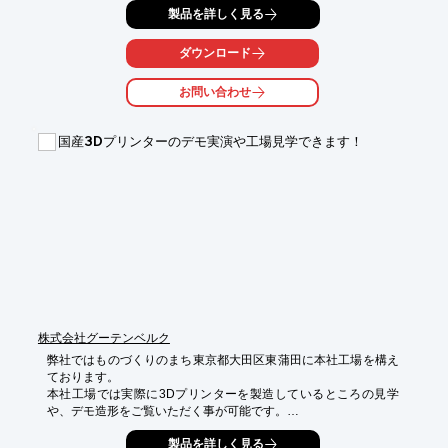
製品を詳しく見る
ホイール制御の入門用としてのご活用がお勧めです。

【特長】

ダウンロード
■4輪駆動メカナムホイールを搭載

■Arduino互換ボードとIO拡張ボードを搭載

お問い合わせ
■開発環境は無償で利用可能な「Arduino IDE」

■日本語マニュアルをご用意

■アルミ合金製の本体

国産3Dプリンターのデモ実演や工場見学できます！
■エンコーダ式DCモータ付き

■C、C++でのプログラミングが可能

※詳しくはお気軽にお問い合わせ下さい。
株式会社グーテンベルク
弊社ではものづくりのまち東京都大田区東蒲田に本社工場を構え
ております。

本社工場では実際に3Dプリンターを製造しているところの見学
や、デモ造形をご覧いただく事が可能です。

エンジニアに貴社のお困りごとの相談や、実機を見てのご質問な
製品を詳しく見る
ど大歓迎です！
