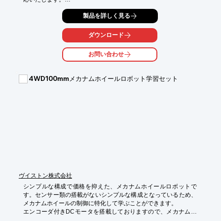
※企業向けライセンスでは、オプションで、指定プライベートク
製品を詳しく見る
ラウドサーバーまたはオンプレミスサーバーへの実装が可能で
す。
ダウンロード
お問い合わせ
4WD100mmメカナムホイールロボット学習セット
ヴイストン株式会社
シンプルな構成で価格を抑えた、メカナムホイールロボットで
す。センサー類の搭載がないシンプルな構成となっているため、
メカナムホイールの制御に特化して学ぶことができます。

エンコーダ付きDCモータを搭載しておりますので、メカナムホ
イールに欠かせない回転数の制御はもちろん可能です。メカナム