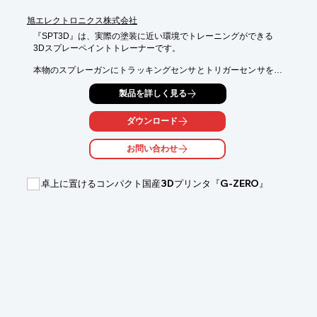
旭エレクトロニクス株式会社
『SPT3D』は、実際の塗装に近い環境でトレーニングができる

3Dスプレーペイントトレーナーです。

本物のスプレーガンにトラッキングセンサとトリガーセンサを取
り付け使用。

製品を詳しく見る
塗装対象(ワーク)は3D表示で、体験者の視点位置に追従します。

また、日々の結果は保存され、人物別に集計してグラフ化が可能
ダウンロード
です。

トレーニング後は、結果を多角的に検証する手段を提供いたしま
お問い合わせ
す。

【特長】

卓上に置けるコンパクト国産3Dプリンタ『G-ZERO』
■スプレーガンを使った塗装をシミュレート

■結果をデジタルデータとして蓄積・分析

■実際の塗装に近い環境でトレーニングが可能

■スプレーのチップ・ワークの形状はカスタマイズ可能

■独自アルゴリズムにより、リアルな塗装跡を描画

※詳しくはPDF資料をご覧いただくか、お気軽にお問い合わせ下
さい。