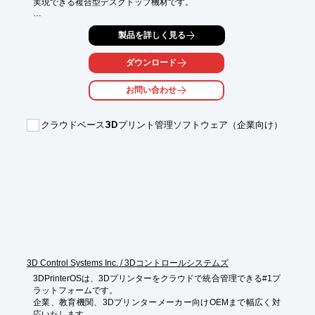
実現できる複合型デスクトップ機材です。

アップグレードした冷却システムの3Dプリントモジュールや、

製品を詳しく見る
レーザー専用に設計された高耐久のアルミニウムグリッド台を装
備。

ダウンロード
また、3-in-1スライシングソフトウェアの「SNAPMAKER 
LUBAN」や

お問い合わせ
広い出力エリアの「Snapmaker 2.0 モジュール式 3Dプリンタ
ー」も

ございます。

クラウドベース3Dプリント管理ソフトウェア（企業向け）
【特長】

■3-in-1

■拡張可能

■高精度

■自動レベリング

■5-inchタッチスクリーン

※詳しくはPDF資料をご覧いただくか、お気軽にお問い合わせ下
さい。
3D Control Systems Inc. / 3Dコントロールシステムズ
3DPrinterOSは、3Dプリンターをクラウドで統合管理できる#1プ
ラットフォームです。

企業、教育機関、3Dプリンターメーカー向けOEMまで幅広く対
応いたします。
