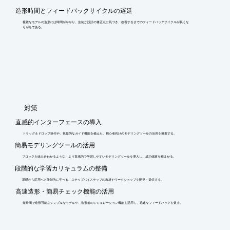
造形時間とフィードバックサイクルの遅延
複雑なモデルの造形には時間がかかり、生徒が設計の修正点に気づき、改善するまでのフィードバックサイクルが長くな
りがちである。
​対策
直感的インターフェースの導入
ドラッグ＆ドロップ操作や、視覚的なガイド機能を備えた、初心者向けのモデリングツールの活用を推進する。
簡易モデリングツールの活用
ブロックを組み合わせるような、より直感的で学習しやすいモデリングツールを導入し、成功体験を積ませる。
段階的な学習カリキュラムの整備
基礎から応用へと段階的に学べる、ステップバイステップの教材やワークショップを開発・提供する。
高速造形・簡易チェック機能の活用
短時間で造形可能なシンプルなモデルや、造形前のシミュレーション機能を活用し、迅速なフィードバックを促す。