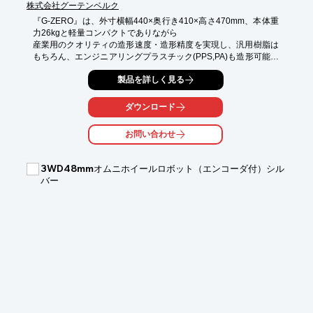
株式会社グーテンベルク
『G-ZERO』は、外寸横幅440×奥行き410×高さ470mm、本体重
力26kgと軽量コンパクトでありながら

産業用のクオリティの造形速度・造形精度を実現し、汎用樹脂は
もちろん、エンジニアリングプラスチック(PPS,PA)も造形可能な
3Dプリンタです。

製品を詳しく見る
オフィスはもちろん工場のラインに気軽に設置できるため、工場
のライン部品や治具の内製化が可能になり、外注製作依頼に比
ダウンロード
べ、大幅なコスト削減と納期短縮を実現します。

お問い合わせ
町工場の金属加工技術で作られた高剛性フレームは、一般的な高
速造形を

繰り返しても歪むことなくその高い造形精度を維持し続けること
3WD48mmオムニホイールロボット（エンコーダ付）シル
ができます。

バー
【特長】

■机の上における軽量コンパクト設計

■切削フレーム採用の堅牢ボディ

■軽量ツールヘッド

■自動ベッドレベリング

■国内設計・国内製造の日本製3Dプリンタ

※詳しくは関連リンクをご覧いただくか、お気軽にお問い合わせ
ください。