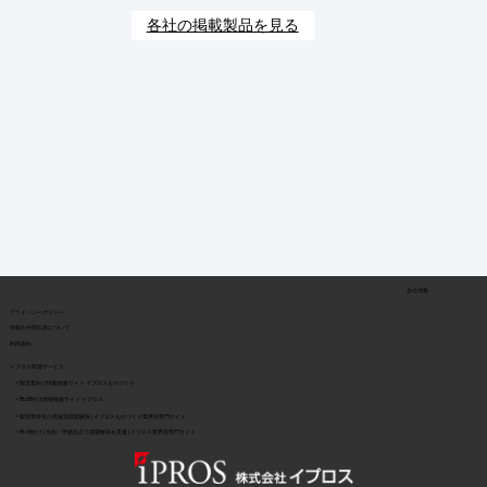
各社の掲載製品を見る
会社情報
​プライバシーポリシー
​情報の外部伝達について
利用規約
イプロス関連サービス
> 製造業向け情報検索サイト イプロスものづくり
> BtoB向け情報検索サイト イプロス
> 製造業特化の用途別課題解決 | イプロスものづくり業界別専門サイト
> BtoB向け | 目的・用途起点で課題解決を支援 | イプロス業界別専門サイト