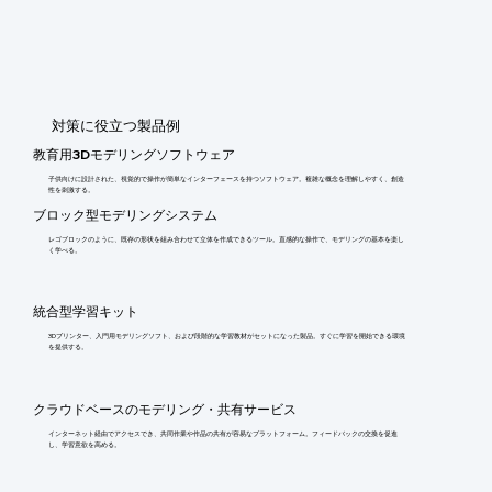
​対策に役立つ製品例
教育用3Dモデリングソフトウェア
子供向けに設計された、視覚的で操作が簡単なインターフェースを持つソフトウェア。複雑な概念を理解しやすく、創造
性を刺激する。
ブロック型モデリングシステム
レゴブロックのように、既存の形状を組み合わせて立体を作成できるツール。直感的な操作で、モデリングの基本を楽し
く学べる。
統合型学習キット
3Dプリンター、入門用モデリングソフト、および段階的な学習教材がセットになった製品。すぐに学習を開始できる環境
を提供する。
クラウドベースのモデリング・共有サービス
インターネット経由でアクセスでき、共同作業や作品の共有が容易なプラットフォーム。フィードバックの交換を促進
し、学習意欲を高める。