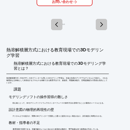
お問い合わせ
ぜひご一読ください。

【B’fullのここがスゴイ】

■ホビー・フィギュアで培った美しい表面精度や精密な寸法精度

■産業用3Dプリンタを多数保有する生産体制でスピード納品

1 / 1
■自社生産で大量の材料を仕入れられるからできる低コスト

※詳しくはPDF資料をご覧いただくか、お気軽にお問い合わせ下
さい。
熱溶解積層方式における教育現場での3Dモデリン
グ学習
熱溶解積層方式における教育現場での3Dモデリング学
習とは？
熱溶解積層方式（FDM/FFF）の3Dプリンターを用いた3Dモデリング学習は、生徒が自身のアイデアをデジタル上で設計し、それを
物理的な立体物として具現化するプロセスを体験できる教育手法です。創造性、問題解決能力、空間認識能力の育成を目的として
います。
​課題
モデリングソフトの操作習得の難しさ
初心者にとって、3Dモデリングソフトウェアのインターフェースや操作方法を習得することが最初のハードルとなる。
設計意図の物理的再現性の壁
デジタル上での設計が、実際の3Dプリンターで意図した通りに造形されない場合があり、試行錯誤に時間がかかる。
教材・指導者の不足
教育現場で利用できる、対象年齢やレベルに合わせた体系的な教材や、専門知識を持つ指導者が不足している。