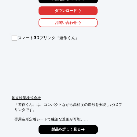
また、大阪と名古屋に実機展示をしている事務所もございます
で、お気軽にお問い合わせくださいませ。(要予約)
ダウンロード
お問い合わせ
スマート3Dプリンタ『遊作くん』
足立総業株式会社
『遊作くん』は、コンパクトながら高精度の造形を実現した3Dプ
リンタです。

専用造形定着シートで繊細な造形が可能。

造形物に合わせて9種類からフィラメントの色を選択できます。

製品を詳しく見る
国内生産による高い品質と日本語対応のソフトウェアで初心者で