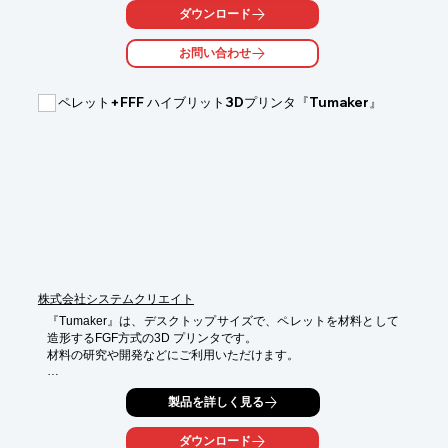
も

ダウンロード
安心して使用できます。

お問い合わせ
【特長】

■きめ細やかな造形

■多彩なカラーフィラメント

ペレット+FFF ハイブリット3Dプリンタ『Tumaker』
■フィラメント径1.75mm

■オープンリール方式

■冷却ファン搭載

※詳しくはカタログをご覧下さい。お問い合わせもお気軽にどう
ぞ。
株式会社システムクリエイト
『Tumaker』は、デスクトップサイズで、ペレットを材料として
造形するFGF方式の3D プリンタです。

材料の研究や開発などにご利用いただけます。

[特徴]

製品を詳しく見る
■IDEX方式のプリントヘッドを採用

2つプリントヘッドが独立して稼働するIDEX方式を採用していま
す。1つだけの使用はもちろん、２つのヘッドを組み合わせて使
ダウンロード