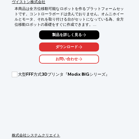
ヴイストン株式会社
本商品は全方位移動可能なロボットを作るプラットフォームセッ
トです。コントローラボードは含んでおりません。オムニホイー
ルとモータ、それを取り付ける台がセットになっている為、全方
位移動ロボットの基礎をすぐに作成できます。

セットに含まれるアルミボードには穴が空いており、コントロー
製品を詳しく見る
ラやセンサ等の搭載も可能です。お好きなマイコンボードを搭載
して全方位移動の学習や開発などに活用いただけます。

ダウンロード
※詳しくはお気軽にお問い合わせ下さい。
お問い合わせ
大型FFF方式3Dプリンタ『Modix BIGシリーズ』
株式会社システムクリエイト