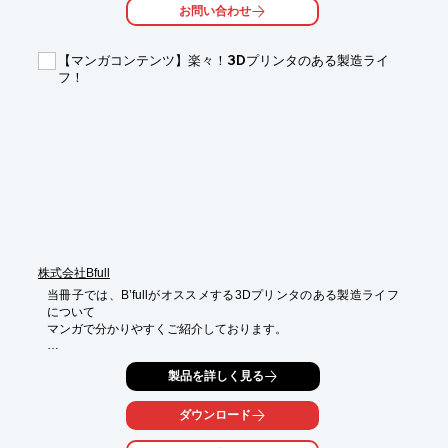
お問い合わせ
【掲載内容(一部)】

■ブランド紹介

【マンガコンテンツ】楽々！3Dプリンタのある製造ライ
・会社沿革

フ！
・ブランド趣旨、ブランドポジショニング、ブランドビジョン

・創業者

※詳しくはPDF資料をご覧いただくか、お気軽にお問い合わせ下
さい。
株式会社Bfull
当冊子では、B’fullがオススメする3Dプリンタのある製造ライフ
について

マンガで分かりやすくご紹介しております。

当社は、必要な備品のご案内やご提案など、ノウハウの全てを伝
製品を詳しく見る
授。

自社生産で使った上で販売するため、納得のコストパフォーマン
スと

ダウンロード
品質をお約束します。
