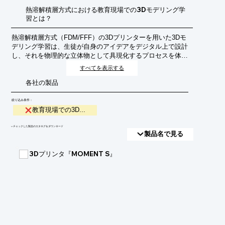
熱溶解積層方式における教育現場での3Dモデリング学
習とは？
熱溶解積層方式（FDM/FFF）の3Dプリンターを用いた3Dモ
デリング学習は、生徒が自身のアイデアをデジタル上で設計
し、それを物理的な立体物として具現化するプロセスを体験
できる教育手法です。創造性、問題解決能力、空間認識能力
すべてを表示する
の育成を目的としています。
各社の製品
絞り込み条件：
教育現場での3D...
​▼チェックした製品のカタログをダウンロード
製品名で見る
3Dプリンタ『MOMENT S』