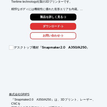
Tiertime technology社製の3Dプリンターです。

精悍なボディには機能性に優れた造形エリアを内蔵。

ノズル高さの自動測定とソフトウェアによる水平調整補助が

製品を詳しく見る
高精度な造形を強力にサポートします。

その他にも『UP Plus2』『UP BOX＋』といった3Dプリンター製
ダウンロード
品を

取り扱っておりますので、ご要望の際はお気軽にご相談くださ
お問い合わせ
い。

【特長】

デスクトップ機材『Snapmaker2.0 A350/A250』
■前シリーズ機の取り回しの良さはそのままに

　無線接続・タッチパネルを搭載

■あらかじめ複数のPCを登録しておくことで

　ケーブルの接続変更なく使用可能

※詳しくはPDFをダウンロードして頂くか、お気軽にお問い合わ
せ下さい。
株式会社GRIPS
『Snapmaker2.0　A350/A250』は、3Dプリント、レーザー、
CNCを
