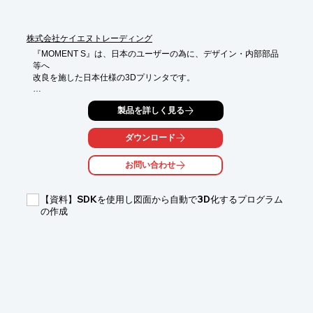
株式会社ケイエヌトレーディング
『MOMENT S』は、日本のユーザーの為に、デザイン・内部部品
等へ

改良を施した日本仕様の3Dプリンタです。

マットブラックを基調としたボディに、ゴールドのアクセント。
製品を詳しく見る
シンプルで

高級感のある雰囲気に仕上げました。

ダウンロード
本体内部は高強度フレームを使用し、振動・揺れの低減を実現。

前面トビラを採用したクローズデザインで安全面にも配慮をして
お問い合わせ
います。

【特長】

【資料】SDKを使用し図面から自動で3D化するプログラム
■日本仕様

の作成
■シンプルでスタイリッシュなデザイン

■簡単操作で高性能

■Simplify3Dtmのフルバージョンが付属

■高品質な造形が可能

■プロトタイピング、医療用など様々な場面で役立つ

※詳しくはPDF資料をご覧いただくか、お気軽にお問い合わせ下
さい。