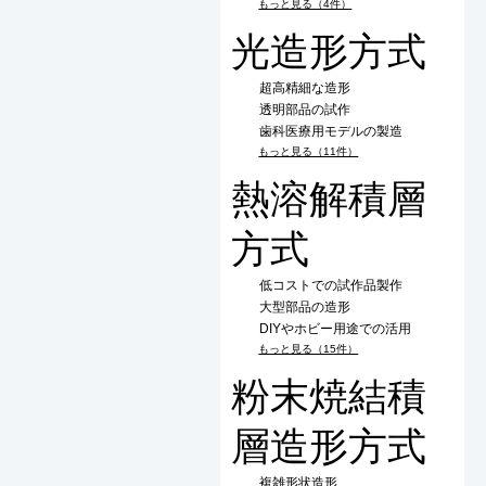
もっと見る（4件）
光造形方式
超高精細な造形
透明部品の試作
歯科医療用モデルの製造
もっと見る（11件）
熱溶解積層
方式
低コストでの試作品製作
大型部品の造形
DIYやホビー用途での活用
もっと見る（15件）
粉末焼結積
層造形方式
複雑形状造形