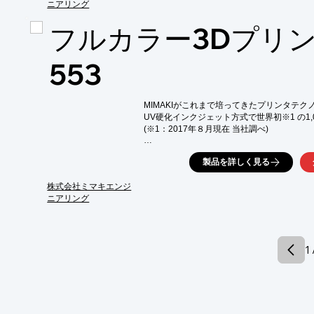
ペット、動物等の３D造形 ／ 文化財等のレプリ
ニアリング
工事 ／ その他

フルカラー3Dプリンタ
⇒3Dスキャナーの撮影だからこそ、複雑な3D
【ここがすごい！ミマキのフルカラー３Dプリ
１．商品化時間を短縮（金型不要で企画から
553
２．人手を使った塗装作業が不要で、人件費削
３．多品種・ロット違いを一括生産でき、単納
４．在庫不要で需要に応じたオンデマンド生産
MIMAKIがこれまで培ってきたプリンタテク
５．繊細な色表現やグラデーションを量産で対
UV硬化インクジェット方式で世界初※1 の1,
(※1：2017年８月現在 当社調べ)

＊システム及び対応サービスに関してはお問
介をしております。

3Dプリンタ市場は、北米、ヨーロッパをは
＊当社スキャナーやプリンタの仕様はカタロ
製品を詳しく見る
を中心に教育、建築、医療といった分野へと
3Dプリンタ『3DUJ-553』は、これまで
で培ってきた技術を活かし、世界初※1となる
株式会社ミマキエンジ
ました。

ニアリング
造形後の色付けでは難しかった豊かな色彩表
建築模型といった最終製品制作用途として、
タ『3DUJ-553』を活用したビジネスをご
1 