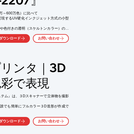
万～600万色）に比べて

を実現するUV硬化インクジェット方式の小型
や色付きの透明（スケルトンカラー）の造
ダウンロード
お問い合わせ
現により、フィギュア等のグッズデザイン
築模型・家電製品・工業製品など、

い分野でご活用いただけます。

プリンタ｜3D
ーターを使って搬入できる上、

るため、オフィス環境への設置にも好適で
色彩で表現


ステム』は、３Dスキャナーで立体物を撮影
を発揮

誰でも簡単にフルカラー３D造形が作成で
ダウンロード
お問い合わせ
作品事例集を進呈しています。

、模型 ／ 子供の成長や記念の思い出を残す
気軽にお問い合わせください。