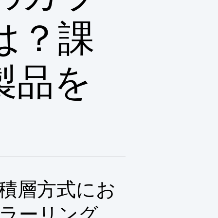
は？課
製品を
積層方式にお
ラーリング