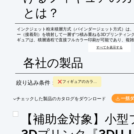
とは？
インクジェット粉末積層方式（バインダージェット方式）は、
ー（接着剤）を噴射して一層ずつ積み重ねる3Dプリンティン
ギュアは、積層過程で直接フルカラー印刷が可能であり、複雑
ルなフィギュアを短時間で製造できるのが特徴です。主に、キ
すべてを表示する
プ、教育用モデルなどの製造に活用されています。
各社の製品
絞り込み条件：
フィギュアのカラ...
​▼チェックした製品のカタログをダウンロード
一括
【補助金対象】小型
3Dプリンタ『3DUJ-