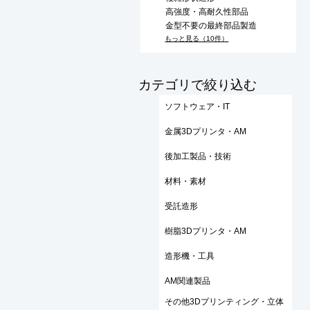
高強度・高耐久性部品
金型不要の最終部品製造
もっと見る（10件）
​カテゴリで絞り込む
ソフトウェア・IT
金属3Dプリンタ・AM
後加工製品・技術
材料・素材
受託造形
樹脂3Dプリンタ・AM
造形機・工具
AM関連製品
その他3Dプリンティング・立体