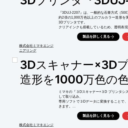
『3DUJ-2207』は、一般的な石膏方式（500
約2倍の1,000万色以上のフルカラー造形
3Dプリンタです。

クリアインクも搭載しているため、透明表現
形も可能です。

製品を詳しく見る
造形後の色付けでは難しかった豊かな色彩表
をはじめ、

株式会社ミマキエンジ
わずかな色の違いにより印象を左右させる建
ニアリング
精密な試作・モックアップを求められる幅広
3Dスキャナー×3D
小型設計で、本体を分解することなくエレベ
設置面積が狭く静音設計で脱臭機を備えてい
す。

造形を1000万色の
※専用台・脱臭機はオプション（別売）です。
【特長】

ミマキの『３Dスキャナー+３D プリンタシ
■補助金対象製品

して取り込み、

■『3DUJ-553』と同等の色数および造形精度
専用ソフトで３Dデータに変換することで、
■コンパクト設計

きます。

■造形品の後加工が可能

【こんなところで活躍します！】

製品を詳しく見る
※3DUJシリーズ（3DUJ-553）の活用・
モックアップデザインや試作 ／ フィギュア
※詳しくはPDFをダウンロードするか、お
３D造形 ／

株式会社ミマキエンジ