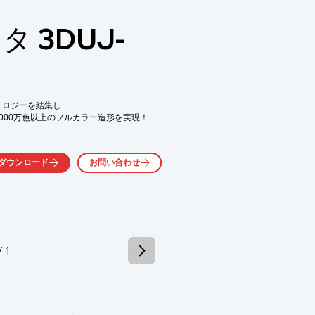
カ作成 ／ 美術工芸 ／ 医術用途 ／ 橋梁
 3DUJ-
CADや3DCG制作のが不要です！

ント】

販売までの期間を短縮

減に貢献

期にも対応

が可能

ノロジーを結集し

応

000万色以上のフルカラー造形を実現！

い合わせください。動画↓でも簡単にご紹
じめ世界中で拡大を続け、その用途は製造業
グにてご覧いただけます。
ダウンロード
お問い合わせ
広がりを見せています。ミマキが提案する
2Dの高画質業務用インクジェットプリンタ開発
1,000万色以上のフルカラー造形を実現し
現により、立体造形のオブジェクト看板や
圧倒的な色表現と造形力で魅せる3Dプリン
提案します。
/ 1