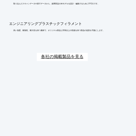
取り込んだスキャンデータや採寸データから、故障部品の3Dモデルを設計・編集するために不可欠です。
エンジニアリングプラスチックフィラメント
高い強度、耐熱性、耐久性を持つ素材で、オリジナル部品と同等以上の性能を持つ部品の造形を可能にします。
各社の掲載製品を見る