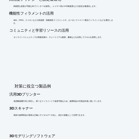
高精度な造形が可能な3Dプリンターを使用し、レイヤー高さや印刷速度などの設定を最適化します。
機能性フィラメントの活用
ABS、PETG、ナイロンなどの高強度・高耐熱性フィラメントや、カーボンファイバー配合フィラメントなどを選択しま
す。
コミュニティと学習リソースの活用
オンラインコミュニティでの情報交換や、チュートリアル動画、書籍などを活用してスキルを習得します。
​対策に役立つ製品例
汎用3Dプリンター
熱溶解積層方式に対応し、様々なフィラメントで造形可能なため、故障部品の代替品作成に適しています。
3Dスキャナー
既存の故障部品の形状を正確にデジタルデータ化し、設計の基盤として活用できます。
3Dモデリングソフトウェア