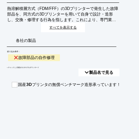
熱溶解積層方式（FDM/FFF）の3Dプリンターで発生した故障
部品を、同方式の3Dプリンターを用いて自身で設計・造形
し、交換・修理する行為を指します。これにより、専門業者
への依頼や新品部品の購入にかかるコストと時間を削減し、
すべてを表示する
迅速な復旧を目指します。
各社の製品
絞り込み条件：
故障部品の自作修理
​▼チェックした製品のカタログをダウンロード
製品名で見る
国産3Dプリンタの無償ベンチマーク造形承っています！