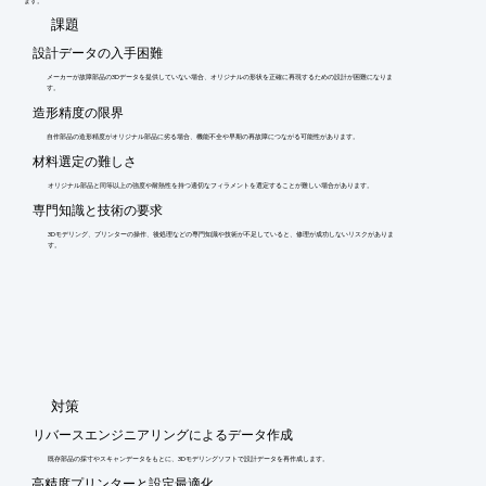
ます。
​課題
設計データの入手困難
メーカーが故障部品の3Dデータを提供していない場合、オリジナルの形状を正確に再現するための設計が困難になりま
す。
造形精度の限界
自作部品の造形精度がオリジナル部品に劣る場合、機能不全や早期の再故障につながる可能性があります。
材料選定の難しさ
オリジナル部品と同等以上の強度や耐熱性を持つ適切なフィラメントを選定することが難しい場合があります。
専門知識と技術の要求
3Dモデリング、プリンターの操作、後処理などの専門知識や技術が不足していると、修理が成功しないリスクがありま
す。
​対策
リバースエンジニアリングによるデータ作成
既存部品の採寸やスキャンデータをもとに、3Dモデリングソフトで設計データを再作成します。
高精度プリンターと設定最適化