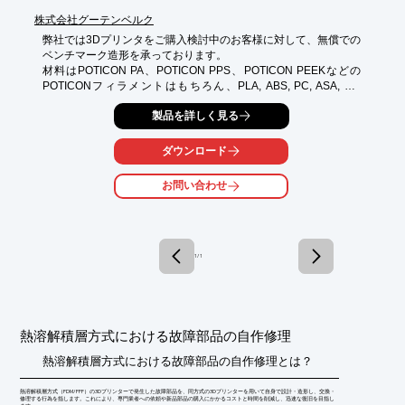
株式会社グーテンベルク
弊社では3Dプリンタをご購入検討中のお客様に対して、無償での
ベンチマーク造形を承っております。

材料はPOTICON PA、POTICON PPS、POTICON PEEKなどの
POTICONフィラメントはもちろん、PLA, ABS, PC, ASA, PA, 
TPUなどの汎用樹脂も可能です。

製品を詳しく見る
この機会にぜひお問い合わせください！
ダウンロード
お問い合わせ
1 / 1
熱溶解積層方式における故障部品の自作修理
熱溶解積層方式における故障部品の自作修理とは？
熱溶解積層方式（FDM/FFF）の3Dプリンターで発生した故障部品を、同方式の3Dプリンターを用いて自身で設計・造形し、交換・
修理する行為を指します。これにより、専門業者への依頼や新品部品の購入にかかるコストと時間を削減し、迅速な復旧を目指し