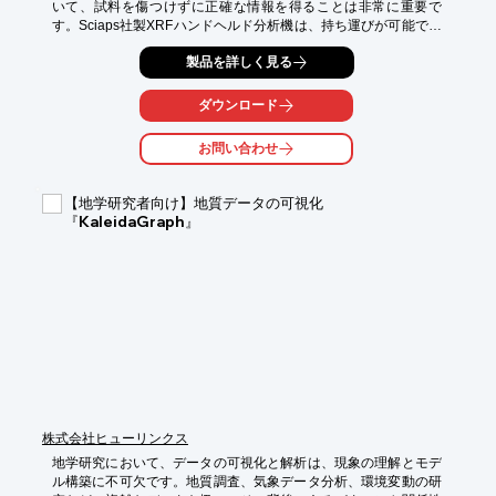
いて、試料を傷つけずに正確な情報を得ることは非常に重要で
す。Sciaps社製XRFハンドヘルド分析機は、持ち運びが可能で、
現場での迅速な分析を実現します。これにより、調査の効率化
製品を詳しく見る
と、より詳細な分析が可能になります。

【活用シーン】

ダウンロード
・遺跡の発掘現場での分析

・博物館での文化財の鑑定

お問い合わせ
・研究機関での試料分析

【導入の効果】

【地学研究者向け】地質データの可視化
・非破壊分析による文化財の保全

『KaleidaGraph』
・迅速な分析による調査時間の短縮

・多様な元素の同時分析による詳細な情報取得
株式会社ヒューリンクス
地学研究において、データの可視化と解析は、現象の理解とモデ
ル構築に不可欠です。地質調査、気象データ分析、環境変動の研