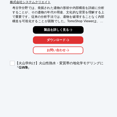
株式会社システムクリエイト
考古学分野では、発掘された遺物の形状や内部構造を詳細に分析
することが、その遺物の年代や用途、文化的な背景を理解する上
で重要です。従来の分析手法では、遺物を破壊することなく内部
構造を可視化することが困難でした。TomoShop Viewerは、CT
スキャンデータから3Dモデルを生成し、非破壊で詳細な分析を可
製品を詳しく見る
能にします。これにより、遺物の形状計測や内部構造の解析を通
じて、新たな発見に繋がる可能性を広げます。

ダウンロード
【活用シーン】

・発掘された遺物の形状分析

お問い合わせ
・内部構造の可視化と解析

・遺物の3Dモデル作成と保存

【火山学向け】火山性熱水・変質帯の地化学モデリングに
【導入の効果】

『GWB』
・非破壊検査による遺物の保全

・詳細な形状分析による研究の深化

・3Dモデルを活用した情報共有と教育