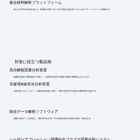
複合材料解析プラットフォーム
異なる分析手法を組み合わせ、各材料の特性に応じた年代推定を統合的に行うためのプラットフォームを構築する。
​対策に役立つ製品例
高分解能質量分析装置
微量同位体比の精密測定を可能にし、放射性同位体年代測定の精度を飛躍的に向上させる。
非破壊X線蛍光分析装置
試料を傷つけることなく、元素組成を迅速に分析し、材料の特定や年代推定の補助情報を提供する。
統合データ解析ソフトウェア
複数の分析データを統合し、統計的手法を用いて年代推定結果の信頼性を評価・可視化する。
レーザーアブレーション誘導結合プラズマ質量分析システム