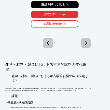
製品を詳しく見る
ダウンロード
お問い合わせ
1 / 1
化学・材料・製造における考古学的試料の年代推
定
化学・材料・製造における考古学的試料の年代推定と
は？
考古学的な試料に含まれる化学的組成や材料の特性、製造技術の痕跡を分析し、その形成年代を科学的に推定する技術です。これ
により、過去の文明や技術の発展段階を明らかにし、歴史的文脈を理解する上で不可欠な情報を提供します。
​課題
微量成分の検出限界
試料中の年代決定に寄与する微量元素や同位体の検出が困難な場合があり、年代推定の精度に影響を与える。