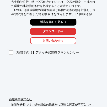
古生物学分野、特に化石保存においては、化石が埋没・生成され
た環境の地化学的条件を把握することが求められます。

『GWB』は続成環境の間隙水組成と鉱物の飽和状態を計算し、保
存や変質を左右した地化学条件を推定します。Eh-pH図を描け
ば、埋没した当時の酸化還元やpHの状態を分析できます。炭酸塩
製品を詳しく見る
やリン酸塩の溶解・析出を反応経路としてたどれるほか、安定同
位体の分別から古水温・古水質の復元にも応用でき、化石生成環
境を多角的に読み解く手がかりを提供します。

ダウンロード
【活用シーン】

お問い合わせ
・化石生成環境の地化学的条件の推定

・化石の変質・劣化メカニズムの解析

・化石保存環境における化学的安定性の評価

【地質学向け】アタッチ式顕微ラマンセンサー
・同位体分析による古環境復元

【導入の効果】

・化石保存に関する研究の精度向上

・保存状態の予測と対策立案の支援

・新たな発見や研究テーマの創出
西進商事株式会社
地質学分野では、鉱物組成の迅速かつ正確な同定が不可欠です。