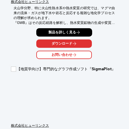
株式会社ヒューリンクス
火山学分野、特に火山性熱水系や熱水変質の研究では、マグマ由
来の流体・ガスが地下水や岩石と反応する複雑な地化学プロセス
の理解が求められます。

『GWB』はその反応経路を解析し、熱水変質鉱物の生成や変質分
帯をモデル化します。火山ガスが溶け込んでpHや水質が変化して
製品を詳しく見る
いく過程をシミュレーションし、Eh-pH図では熱水系の鉱物が安
定な領域を可視化します。高温に対応した熱力学データベースを
背景に、火山性熱水系で進む地化学プロセスを定量的に解析しま
ダウンロード
す。

お問い合わせ
【活用シーン】

・火山性熱水と岩石・地下水の相互作用のモデリング

・熱水変質帯（変質鉱物分帯）のモデリング

【地質学向け】専門的なグラフ作成ソフト『SigmaPlot』
・火山ガス溶解に伴う水質・pH 変化の解析

・熱水系における鉱物の溶解析出の解析

【導入の効果】

・火山性熱水系の地化学プロセスの理解向上

・熱水変質のメカニズム解明の促進

・研究開発の効率化
株式会社ヒューリンクス