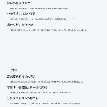
試料の損傷リスク
年代推定のための分析手法が、貴重な考古学的試料を不可逆的に損傷させる可能性がある。
分析手法の標準化不足
多様な試料や分析目的に対して、統一された標準的な分析手法やデータ解釈基準が確立されていない。
異種材料の複合分析
複数の異なる材料が組み合わさった試料（例：金属と有機物）の年代を、一貫した手法で同時に推定することが難しい。
​対策
高感度分析技術の導入
質量分析法や分光分析法などの高感度化・高分解能化された分析装置を導入し、微量成分の検出精度を向上させる。
非破壊・低侵襲分析手法の開発
X線回折やラマン分光法など、試料へのダメージを最小限に抑える分析手法を開発・適用する。
分析プロトコルの標準化
試料の前処理、分析条件、データ解析方法に関する標準的なプロトコルを策定し、再現性と信頼性を確保する。