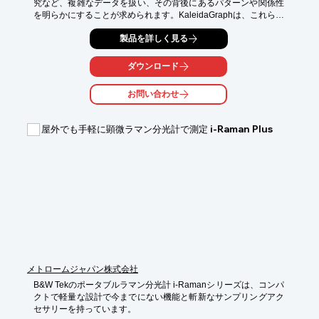
究など、複雑なデータを扱い、その背後にあるパターンや関係性
を明らかにすることが求められます。KaleidaGraphは、これらの
課題に対し、科学的に正確なグラフ作成と高度なデータ解析機能
製品を詳しく見る
を提供します。これにより、研究者はデータを効果的に視覚化
し、複雑な現象を理解し、研究成果を明確に表現できます。

ダウンロード
【活用シーン】

・岩石、地質の化学組成データの解析

お問い合わせ
・気象データのトレンド分析と統計解析

・環境変動に関するデータの時系列分析

・地震活動データの統計解析

屋外でも手軽に顕微ラマン分光計で測定 i-Raman Plus
・堆積物や土壌の粒度分布解析

【導入の効果】

・データの可視化による現象の理解促進

・高度なデータ解析による研究の効率化

・研究成果の明確な表現

・多様なグラフ形式によるデータの表現力向上
メトロームジャパン株式会社
B&W Tekのポータブルラマン分光計 i-Ramanシリーズは、コンパ
クトで軽量な設計で今までにない機能と斬新なサンプリングアク
セサリーを持っています。