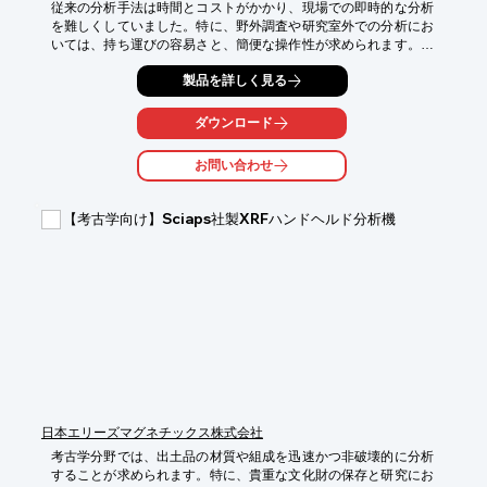
従来の分析手法は時間とコストがかかり、現場での即時的な分析
を難しくしていました。特に、野外調査や研究室外での分析にお
いては、持ち運びの容易さと、簡便な操作性が求められます。当
社の「アタッチ式顕微ラマンセンサー」は、これらの課題を解決
製品を詳しく見る
します。

【活用シーン】

ダウンロード
・野外での鉱物調査

・研究室での迅速な鉱物分析

お問い合わせ
・博物館での展示物分析

・教育現場での鉱物観察

【考古学向け】Sciaps社製XRFハンドヘルド分析機
【導入の効果】

・迅速な鉱物同定による調査効率の向上

・ポータブル性による場所を選ばない分析

・低コストでのラマン分光分析の実現

・専門知識がなくても容易に操作可能
日本エリーズマグネチックス株式会社
考古学分野では、出土品の材質や組成を迅速かつ非破壊的に分析
することが求められます。特に、貴重な文化財の保存と研究にお