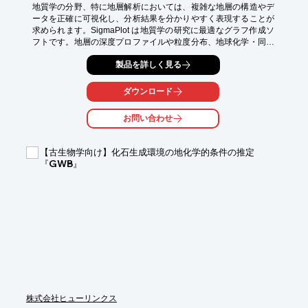
地質学の分野、特に地層解析においては、複雑な地層の構造やデ
ータを正確に可視化し、分析結果を分かりやすく表現することが
求められます。SigmaPlot は地質学の研究に最適なグラフ作成ソ
フトです。地層の深度プロファイルや粒度分布、地球化学・同位
体年代測定のデータを高品位なグラフで可視化でき、堆積速度や
製品を詳しく見る
風化過程など時系列の解析にも活用できます。非線形曲線フィッ
ティングや回帰分析、対数軸・多軸表示、三成分ダイアグラムに
も対応できます。100種類以上のグラフ形式と豊富な統計機能を
ダウンロード
備え、ExcelやASCIIデータを直接取り込み可能です。マクロで定
型作図を自動化すれば野外調査の評価から論文・報告書作成まで
お問い合わせ
研究効率を大きく高めます。

【活用シーン】

【古生物学向け】化石生成環境の地化学的条件の推定
三成分ダイアグラム

『GWB』
粒度分布曲線

時系列グラフ

回帰直線・非線形曲線によるフィッティング

【導入の効果】

論文・報告書の品質向上

解析精度の向上

作業時間の短縮

データ連携の容易さ

再現性の確保
株式会社ヒューリンクス