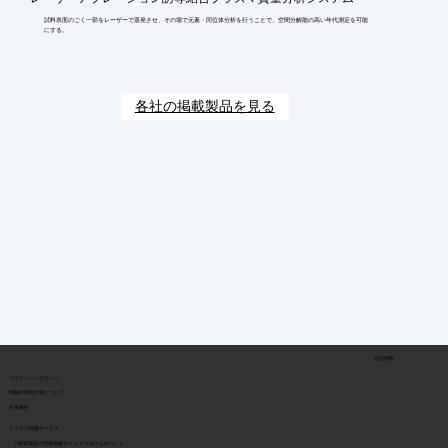
試料表面のごく一部をレーザーで蒸発させ、その場で元素・同位体分析を行うことで、空間分解能の高い年代測定を可能
にする。
各社の掲載製品を見る
会社情報
​プライバシーポリシー
​情報の外部伝達について
利用規約
イプロス関連サービス
> 製造業向け情報検索サイト イプロスものづくり