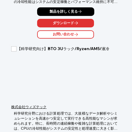
の冷却性能はシステムの安定稼働とパフォーマンス維持に不可欠
です。CPUの温度上昇は計算エラーや処理速度の低下を招く可能
製品を詳しく見る
性があります。当製品は、CPUクーラーに液冷(水冷)AIOを搭載
し、コンパクトな3Uサイズながら高い冷却性能を実現すること
で、これらの課題に対応します。

ダウンロード
【活用シーン】

お問い合わせ
・大規模なシミュレーション実行

・3Dモデリングおよびレンダリング

・データ解析と可視化

【科学研究向け】BTO 3Uラック/Ryzen/AM5/液冷
・科学技術計算全般

【導入の効果】

・計算処理の安定化と高速化

・長時間の連続稼働における信頼性向上

・ラックマウント環境での省スペース化
株式会社ウィズテック
科学研究分野における計算処理では、大規模なデータ解析やシミ
ュレーションを高速かつ安定して実行できる高性能なマシンが求
められます。特に、長時間の連続稼働や複雑な計算処理において
は、CPUの冷却性能がシステムの安定性と処理速度に大きく影響