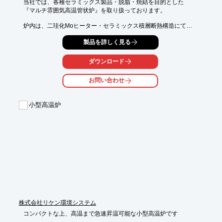
当社では、各種セラミックス製品・脱脂・焼結を目的とした

『マルチ雰囲気高温管状炉』を取り扱っております。

炉内は、二珪化Moヒーター・セラミックス積層断熱構造にて

構成されており、各種雰囲気に対応しており広範囲の熱処理実験
製品を詳しく見る
炉として

使用可能です。ご要望の際はお気軽にお問い合わせください。

ダウンロード
【仕様（一部抜粋）】

■最高温度：1800℃

お問い合わせ
■常用温度：1700℃

■到達真空度：10Pa

■置換真空度：0.1Pa

小型高温炉
■ヒートゾーン：Φ60×150

※詳しくはPDFをダウンロードして頂くか、お問い合わせくださ
い。
株式会社リケン環境システム
コンパクトな上、高温まで急速昇温可能な小型高温炉です