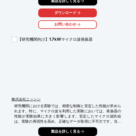
製品を詳しく見る
【活用シーン】

*   重合反応の最適化

ダウンロード
*   反応速度の測定

*   発熱量の測定

お問い合わせ
*   反応メカニズムの解明

【導入の効果】

【研究機関向け】1.7kWマイクロ波発振器
*   重合反応の効率化

*   品質管理の向上

*   研究開発の加速
株式会社ニッシン
研究機関における実験では、精密な制御と安定した性能が求めら
れます。特に、マイクロ波を利用した実験においては、発振器の
性能が実験結果に大きく影響します。安定したマイクロ波供給
は、実験の再現性を高め、正確なデータ取得に不可欠です。当社
の1.7kWマイクロ波発振器『HPS-17A-SP/TP』は、コンパクトな
製品を詳しく見る
がらも高い性能を発揮し、実験の効率化に貢献します。
