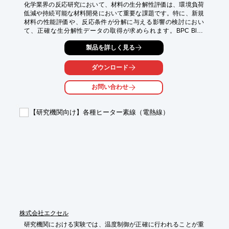
化学業界の反応研究において、材料の生分解性評価は、環境負荷
低減や持続可能な材料開発において重要な課題です。特に、新規
材料の性能評価や、反応条件が分解に与える影響の検討におい
て、正確な生分解性データの取得が求められます。BPC Blue 
PREMIUMは、生分解性測定実験を実施するための高効率な実験
製品を詳しく見る
装置であり、サンプリング、分析、記録およびレポート作成など
の機能がシステム化/自動化されています。生分解性評価に関する
ISO、OECD、米国の基準に準拠しており、信頼性の高いデータ
ダウンロード
取得を支援します。

お問い合わせ
【活用シーン】

・バイオプラスチックの研究開発

・新規材料の生分解性評価

【研究機関向け】各種ヒーター素線（電熱線）
・反応条件と生分解性の関係性調査

【導入の効果】

・生分解性評価の効率化

・データ取得の信頼性向上

・研究開発期間の短縮
株式会社エクセル
研究機関における実験では、温度制御が正確に行われることが重