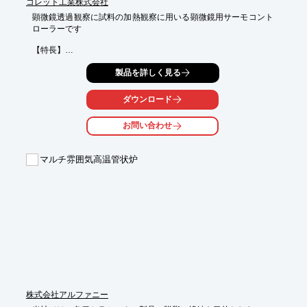
コレット工業株式会社
顕微鏡透過観察に試料の加熱観察に用いる顕微鏡用サーモコント
ローラーです

【特長】

◆室温から350℃・600℃まで可変

製品を詳しく見る
◆温度精度は±0.5℃　安定時±0.1℃

ダウンロード
◆昇温・降温スロープ機能

お問い合わせ
◆プログラム温度設定が可能

◆チャンバー水冷機構の安全仕様

マルチ雰囲気高温管状炉
◆試料変化の動画保存も可能（オプション）

■□■□■□■□■□■□■□■□■□■□■□■□

＝＝＝＝＝詳細はお問い合わせください＝＝＝＝＝
株式会社アルファニー