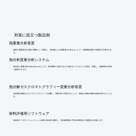
​対策に役立つ製品例
熱重量分析装置
材料の質量変化を温度の関数として測定し、熱分解による質量減少を捉えることで、分解開始温度や分解率を評価できま
す。
熱分析質量分析システム
熱分析と質量分析を組み合わせることで、熱分解時に発生するガス成分をリアルタイムで同定・定量し、分解経路を詳細
に解析できます。
熱分解ガスクロマトグラフィー質量分析装置
熱分解生成物をガスクロマトグラフィーで分離し、質量分析で同定することで、複雑な分解生成物の組成を明らかにしま
す。
材料評価用ソフトウェア
熱分析データやシミュレーション結果を統合的に解析し、熱分解挙動の予測や材料設計の最適化を支援します。