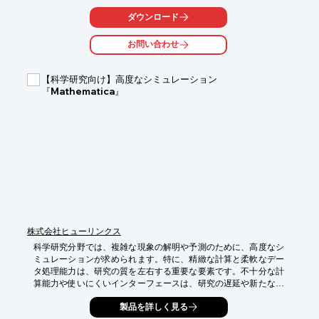
【活用シーン】

ダウンロード
・材料科学実験

・化学反応実験

お問い合わせ
・食品加工実験

【導入の効果】

【科学研究向け】高度なシミュレーション
・実験の再現性向上

『Mathematica』
・データ取得の精度向上

・実験時間の短縮
株式会社ヒューリンクス
科学研究分野では、複雑な現象の解明や予測のために、高度なシ
ミュレーションが求められます。特に、精緻な計算と柔軟なデー
タ処理能力は、研究の質を左右する重要な要素です。不十分な計
算能力や使いにくいインターフェースは、研究の遅延や新たな発
見の機会損失につながる可能性があります。『Mathematica』
製品を詳しく見る
は、数えきれないほどの関数を内蔵し、科学研究におけるシミュ