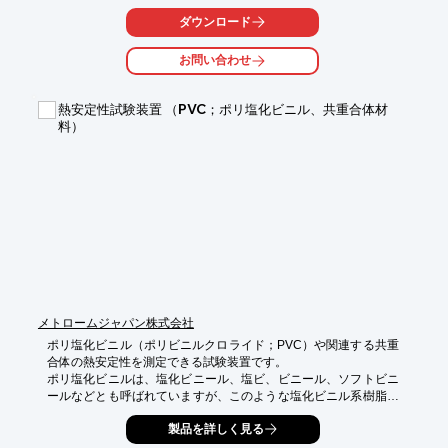
レーションのアイデアを具現化するための強力なツールとして、
研究開発のパートナーとなり、驚きと発見を提供します。

ダウンロード
【活用シーン】

お問い合わせ
・複雑な物理現象のシミュレーション

・データに基づいた予測モデルの構築

・アルゴリズム開発と検証

熱安定性試験装置 （PVC；ポリ塩化ビニル、共重合体材
・数理モデルの設計と解析

料）
【導入の効果】

・研究開発の効率化と加速

・新たな知見や発見の促進

・高度な計算処理による精度の向上

・研究成果の可視化と共有の容易化
メトロームジャパン株式会社
ポリ塩化ビニル（ポリビニルクロライド；PVC）や関連する共重
合体の熱安定性を測定できる試験装置です。

ポリ塩化ビニルは、塩化ビニール、塩ビ、ビニール、ソフトビニ
ールなどとも呼ばれていますが、このような塩化ビニル系樹脂に
熱をかけた際の劣化や安定性を測定することができます。
製品を詳しく見る