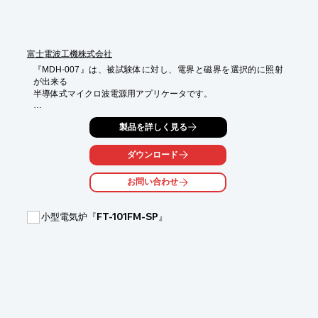
富士電波工機株式会社
『MDH-007』は、被試験体に対し、電界と磁界を選択的に照射
が出来る

半導体式マイクロ波電源用アプリケータです。

オプションとして進行波電力と反射波電力のデジタルモニタ表示

製品を詳しく見る
およびアイソレータをご用意。また、915MHz、2.45GHz、
5.8GHz、

10GHzをそれぞれラインアップしております。

ダウンロード
その他にも、ご要望に合わせた様々なカスタマイズが可能となっ
お問い合わせ
て

おりますので、是非当社までお気軽にご相談下さい。

小型電気炉『FT-101FM-SP』
【特長】

■電界・磁界を選択的照射可能

■各種ラインアップ

■共振周波数の可変が可能

■コンパクト設計

■カスタマイズ対応

※詳しくはカタログをご覧頂くか、お気軽にお問い合わせ下さ
い。