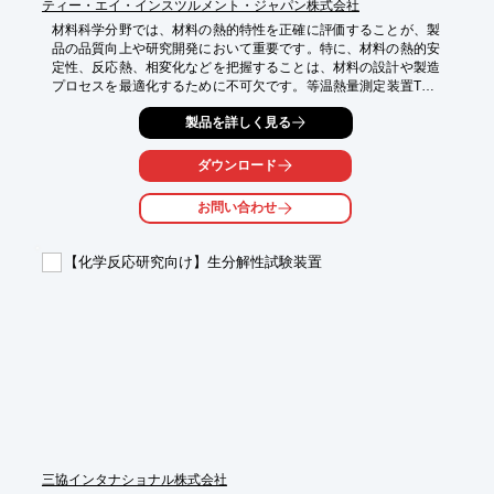
ティー・エイ・インスツルメント・ジャパン株式会社
材料科学分野では、材料の熱的特性を正確に評価することが、製
品の品質向上や研究開発において重要です。特に、材料の熱的安
定性、反応熱、相変化などを把握することは、材料の設計や製造
プロセスを最適化するために不可欠です。等温熱量測定装置TAM 
IVは、これらの課題に対し、高精度な測定と多様な実験条件を提
製品を詳しく見る
供することで貢献します。

【活用シーン】

ダウンロード
・ポリマーの熱的特性評価

・複合材料の硬化反応測定

お問い合わせ
・エラストマーの熱安定性評価

・制御雰囲気下における反応挙動のリアルタイムモニタリング

【化学反応研究向け】生分解性試験装置
【導入の効果】

・材料の熱的挙動を詳細に把握

・製品の品質管理と改善

・研究開発の効率化

・実験データの信頼性向上
三協インタナショナル株式会社