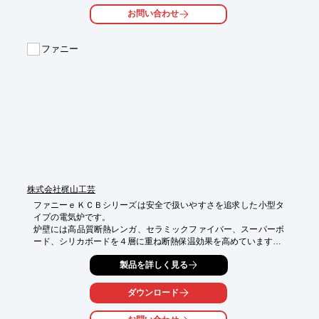
■多槽にすることにより多重試験が可能

お問い合わせ
■カラータッチパネルを採用し操作性と視認性は抜群

■幅広い温度対応（低温域-60℃～　高温域～250℃）

■オリジナル組立方式による製品の安定性、納期短縮

ファニー
※詳しくはPDFをダウンロードして頂くか、お気軽にお問い合わ
せ下さい。
株式会社梶山工芸
ファニーｅＫＣＢシリーズは安全で扱いやすさを追求した小型タ
イプの電気炉です。

炉壁には高品質断熱レンガ、セラミックファイバー、スーパーボ
ード、シリカボードを４層に重ね断熱保温効果を高めています。

発熱体は世界的に信頼性の高いスウェーデンのカンタルヒーター
製品を詳しく見る
線を採用し、ヒーターの表面積あたりの負荷を低く抑えています
ので丈夫で長寿命です。またヒーターはスパライル方式で溝に収
納されていますので製品の出し入れや線の交換が容易です。

ダウンロード
焼成温度の制御はプログラム式ＰＩＤ制御で安定した昇温とキー
プができ、プログラムの変更が簡単なので自分の焼成パターンを