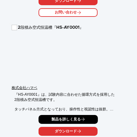
ダウンロード
ので製品

の出し入れや線の交換が容易です。

お問い合わせ
焼成温度の制御は、プログラム式 PID 制御で、安定した昇温とキ
ープができ、プログラムの変更が簡単なので、自分の焼成パター
ンを自由に組むことが出来ます。上扉の開閉は三箇所で止まりま
2段積み空式恒温槽『HS-AY0001』
すので効果的な除湿、冷却ができます。オプションの還元バーナ
ーをセットすれば本格的な還元雰囲気焼成も出来ます。
株式会社ハマベ
『HS-AY0001』は、試験内容に合わせた循環方式を採用した

2段積み空式恒温槽です。

タッチパネル方式となっており、操作性と視認性は抜群。

また、低温域は-60℃から高温域250℃といった幅広い温度に対応

製品を詳しく見る
しております。

【特長】

ダウンロード
■試験内容に合わせた循環方式の採用
