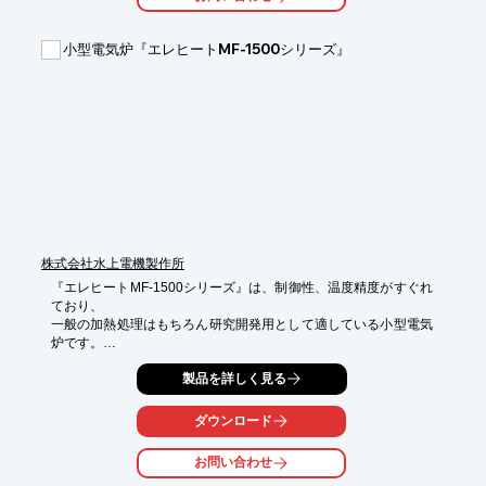
【ラインアップ】

■C-60

小型電気炉『エレヒートMF-1500シリーズ』
■C-80

■C-100

※詳しくはPDFをダウンロードして頂くか、お問い合わせくださ
い。
株式会社水上電機製作所
『エレヒートMF-1500シリーズ』は、制御性、温度精度がすぐれ
ており、

一般の加熱処理はもちろん研究開発用として適している小型電気
炉です。

漏電時、過昇温時、センサーの断線時は、電源遮断装置が感電や

製品を詳しく見る
火災事故から守ります。

ダウンロード
また、本体は組立式で制御部は前に引き出せるので保守、点検が
容易です。

お問い合わせ
【特長】
