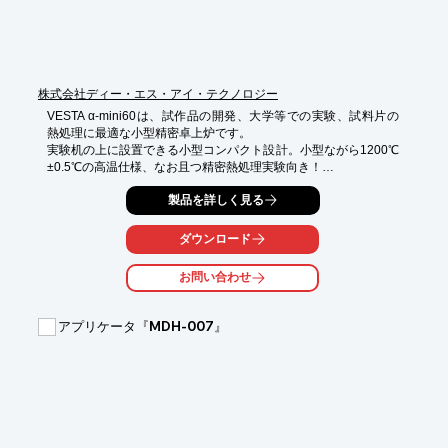
株式会社ディー・エス・アイ・テクノロジー
VESTA α-mini60は、試作品の開発、大学等での実験、試料片の
熱処理に最適な小型精密卓上炉です。

実験机の上に設置できる小型コンパクト設計。小型ながら1200℃
±0.5℃の高温仕様、なお且つ精密熱処理実験向き！

灼熱安定性は抜群。1台ごとに実測データを添付(温度分布・昇降
製品を詳しく見る
温)。

お客様のニーズに合った各タイプを用意しており、３ゾーンにも
対応可能です。

ダウンロード
【特徴】

お問い合わせ
○作業机に炉体が収まるコンパクト設計

○低価格設定(基本仕様1ゾーン)

○灼熱安定性が抜群

アプリケータ『MDH-007』
○1台ごとに実測データを添付

○ヒーターはカンタルA-1を使用

詳しくはお問い合わせ、またはカタログをダウンロードしてくだ
さい。