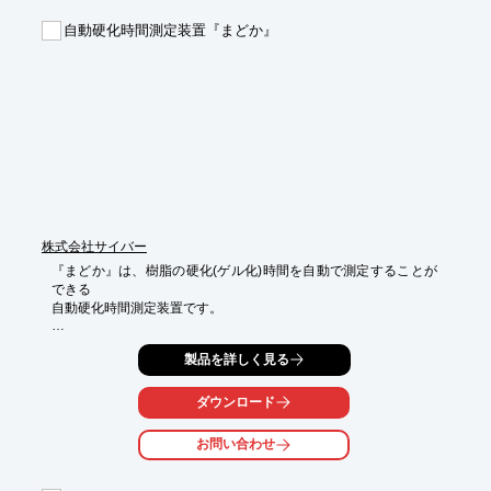
■温度調節計の設定と押しボタンスイッチだけの簡単操作

自動硬化時間測定装置『まどか』
■コンパクトなデザインですぐれた性能を持っているので研究
室、

　実験室、工場など、どこに設置しても違和感なし

■独自の断熱機構を採用。外面温度は60℃で安全

※詳しくはPDFをダウンロードしていただくか、お気軽にお問い
合わせください。
株式会社サイバー
『まどか』は、樹脂の硬化(ゲル化)時間を自動で測定することが
できる

自動硬化時間測定装置です。

操作の熟練は全く必要ありません。装置が自動で硬化時間を検出
製品を詳しく見る
します。

高速温度制御により熱盤が設定温度に到達するまで約30秒を実現
しました。

ダウンロード
さらに、熱盤を使用しない時は、設定時間を経過すると自動でヒ
お問い合わせ
ータを停止します。

【特長】
