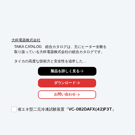
※詳しくはPDFをダウンロードしていただくか、お気軽にお問い
合わせ下さい。
大科電器株式会社
TAIKA CATALOG　総合カタログは、主にヒーター全般を

取り扱っている大科電器株式会社の総合カタログです。

タイカの高度な技術力と安全性を追求した

マントルヒーター(フラスコ用マントルヒーター等)や

製品を詳しく見る
ケーブルヒーター(フレキシブルヒーター等)、

その他各種ヒーターを多種多様に取り揃えています。

ダウンロード
【掲載内容】

■マントルヒーター

お問い合わせ
■ケーブルヒーター

■特別製マントルヒーター

■その他

省エネ型二元冷凍試験装置『VC-082DAFX(42)P3T』
※詳しくはカタログをご覧頂くか、お気軽にお問い合わせ下さ
い。