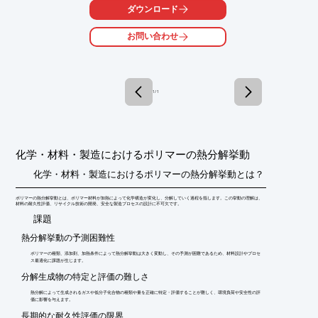
ダウンロード
また、高精度な ab initio 分子軌道計算をはじめ、電子相関を考慮
した高度な電子状態計算、計算効率に優れた半経験的分子軌道計
お問い合わせ
算、さらには分子力場計算まで、多様な計算手法に対応していま
す。

https://www.conflex.co.jp/product_gaussian.php

Gaussian&GaussViewの講習会や技術サポートも対応しておりま
1 / 1
す。

初めて導入される方でも安心してご利用いただける環境を提供し
ております。

オンライン、もしくは貴社に訪問の上、詳細説明やデモも可能で
化学・材料・製造におけるポリマーの熱分解挙動
す。お気軽にお問い合わせください。

https://www.conflex.co.jp/conflex_contact.php
化学・材料・製造におけるポリマーの熱分解挙動とは？
ポリマーの熱分解挙動とは、ポリマー材料が加熱によって化学構造が変化し、分解していく過程を指します。この挙動の理解は、
材料の耐久性評価、リサイクル技術の開発、安全な製造プロセスの設計に不可欠です。
​課題
熱分解挙動の予測困難性
ポリマーの種類、添加剤、加熱条件によって熱分解挙動は大きく変動し、その予測が困難であるため、材料設計やプロセ
ス最適化に課題が生じます。
分解生成物の特定と評価の難しさ
熱分解によって生成されるガスや低分子化合物の種類や量を正確に特定・評価することが難しく、環境負荷や安全性の評
価に影響を与えます。
長期的な耐久性評価の限界