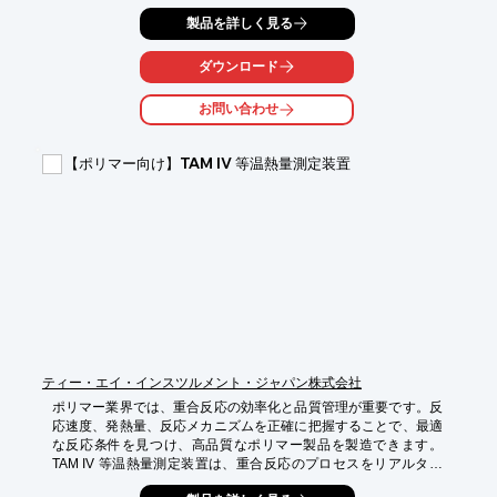
します。当製品『ZEUS BTO 3Uラック/AMD Ryzen/AM5/CPU液
製品を詳しく見る
冷(水冷)AIO』は、液冷CPUクーラーを搭載し、コンパクトな3U
サイズながら高い冷却性能を実現。これにより、研究開発におけ
る計算処理の効率化と信頼性向上に貢献します。

ダウンロード
【活用シーン】

お問い合わせ
・大規模データ解析

・科学技術計算シミュレーション

・機械学習・ディープラーニングの学習

【ポリマー向け】TAM IV 等温熱量測定装置
・レンダリング処理

【導入の効果】

・計算処理時間の短縮

・システム安定性の向上による連続稼働の実現

・研究開発サイクルの加速
ティー・エイ・インスツルメント・ジャパン株式会社
ポリマー業界では、重合反応の効率化と品質管理が重要です。反
応速度、発熱量、反応メカニズムを正確に把握することで、最適
な反応条件を見つけ、高品質なポリマー製品を製造できます。
TAM IV 等温熱量測定装置は、重合反応のプロセスをリアルタイ
ムで連続的に測定し、これらの課題を解決します。
