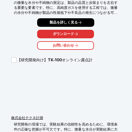
の微量な水分や不純物の測定は、製品の品質と歩留まりを左右す
る重要な要素です。特に、高純度ガスを使用する工程では、微量
の水分や不純物が製品の性能低下や不良品の発生につながる可能
性があります。SPARKシリーズは、CRDSテクノロジーにより、
製品を詳しく見る
高精度かつ迅速にガス中の微量成分を測定し、品質管理をサポー
トします。

ダウンロード
【活用シーン】

・高純度ガス製造時の品質保証

お問い合わせ
・ボンベ充填時のガス品質確認

・バルク輸送や中継点でのガス品質管理

【研究開発向け】TK-100オンライン露点計
【導入の効果】

・製品の品質向上

・歩留まりの改善

・測定時間の短縮

・生涯コストの削減
株式会社テクネ計測
研究開発の現場では、実験結果の信頼性を高めるために、環境条
件の正確な把握が不可欠です。特に、微量な水分が実験結果に大