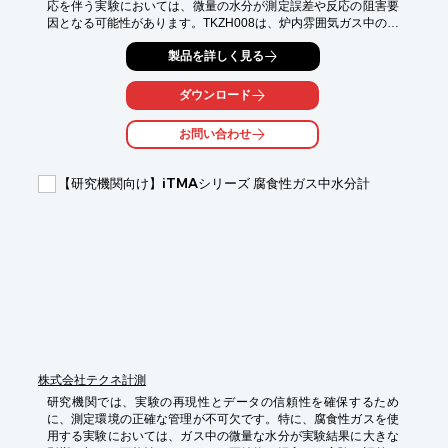
応を伴う実験においては、微量の水分が測定誤差や反応の阻害要
因となる可能性があります。TKZH008は、炉内雰囲気ガス中の水
分を効率的に除去し、安定した実験環境を提供します。フィルタ
製品を詳しく見る
ー、ポンプ、冷却装置、オートドレン装置を内蔵したオールイン
ワンタイプで、持ち運びも容易です。

ダウンロード
【活用シーン】

・ガス分析装置の保護

お問い合わせ
・精密化学反応実験

・半導体製造プロセス

【研究機関向け】iTMAシリーズ 腐食性ガス中水分計
【導入の効果】

・実験データの信頼性向上

・装置の長寿命化

・実験の再現性向上
株式会社テクネ計測
研究機関では、実験の再現性とデータの信頼性を確保するため
に、測定環境の正確な管理が不可欠です。特に、腐食性ガスを使
用する実験においては、ガス中の微量な水分が実験結果に大きな