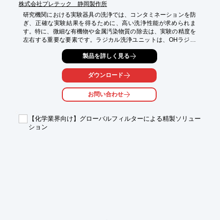
株式会社プレテック 静岡製作所
研究機関における実験器具の洗浄では、コンタミネーションを防
ぎ、正確な実験結果を得るために、高い洗浄性能が求められま
す。特に、微細な有機物や金属汚染物質の除去は、実験の精度を
左右する重要な要素です。ラジカル洗浄ユニットは、OHラジカ
ルを効率的に生成し、これらの課題に対応します。

製品を詳しく見る
【活用シーン】

・実験器具の洗浄

ダウンロード
・微細部品の洗浄

・金属汚染対策

お問い合わせ
【導入の効果】

・高い洗浄力による実験精度の向上

【化学業界向け】グローバルフィルターによる精製ソリュー
・環境負荷の低減

ション
・ランニングコストの削減