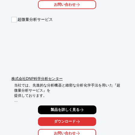
有機ガスなど、ご要望に合わせたコンタミ物質の評価方法をご提
お問い合わせ
案。

ご用命の際はお気軽にお問い合わせください。

超微量分析サービス
【試験対象物質】

＜試験項目：対象成分＞

■金属元素：Na、K、Al、Si、Ca、Fe、Cu、Ni、Zn など

■酸性ガス：F-、Cl-、NO3-、NO2-、SO42-など

※詳しくはPDF資料をご覧いただくか、お気軽にお問い合わせ下
さい。
株式会社DNP科学分析センター
当社では、先進的な分析機器と緻密な分析化学手法を用いた『超
微量分析サービス』を

提供しております。

試料に含まれるきわめて微量の元素やイオンの種類・濃度を調
製品を詳しく見る
べ、

純度評価や超微量不純物の分析を実施します。

ダウンロード
【分析例】

■シリコンウエハ表面の微量金属および陰イオンの分析

お問い合わせ
■高純度試薬中の微量金属の分析
