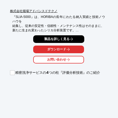
株式会社堀場アドバンスドテクノ
『SLIA-5000』は、HORIBAの長年にわたる納入実績と技術ノウ
ハウを

結集し、従来の安定性・信頼性・メンテナンス性はそのままに、

新たに生まれ変わったシリカ分析装置です。

高速で繰り返し性の高い測定結果の取得が可能。

製品を詳しく見る
また、自己診断機能にて試料水・試薬の注入、校正異常、

セル内温度モニタ、光源異常などの動作異常を自己診断いたしま
ダウンロード
す。

お問い合わせ
【特長】

■5分測定で±2%F.S.の繰り返し性

■高感度レンジ0～10μg/Lから高濃度レンジ0～5.0mg/Lまで、測
精密洗浄サービスの4つの柱『評価分析技術』のご紹介
定可能

■ゼロ校正は毎回自動実行で、スパン校正も予約可能

■設定濃度以上では最短5分、設定濃度以下では長く測定周期を自
動切替

■タッチパネルでの操作が可能なカラー液晶を採用

※詳しくはPDFをダウンロードして頂くか、お問い合わせくださ
い。