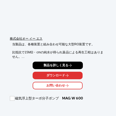
【特長】

■G-3F/PG-4Fにリレー接点を2点装備したモデル

■コンパクトで安価な上、各種制御に適している

■長時間の連続使用にも経年変化等がほとんどない

■独自の特殊ピラニー球を採用し、安定した動作で信頼ある測定
値を指示

■取扱いが簡単で幅広く手軽に真空度を計ることができる

※詳しくはPDF資料をご覧いただくか、お気軽にお問い合わせ下
株式会社オー イー エス
さい。
当製品は、各種装置と組み合わせ可能な大型RO装置です。

比抵抗で15MΩ・cmの純水が得られ薬品による再生工程はありま
せん。

省スペース設計で、1つのスキッド上に収納して設置スペースを
製品を詳しく見る
好適に抑制。

当社の台湾又は中国工場で製造した装置を輸入することで、お客
ダウンロード
様にコスト

メリットを提供しています。

お問い合わせ
【特長】

■高品質の純水が採水可能

磁気浮上型ターボ分子ポンプ MAG W 600
■比抵抗で15MΩ・cmの純水が得られる

■電気再生式のEDIを使用しているため薬品の使用は不要

■再生排水は処理の必要がなく、そのまま排水できる

■UV装置やUF膜ろ過装置等を組み合わせることで超純水の水質が