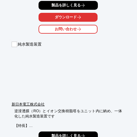
冷却用ファンで内部の強制空冷を行うので連続運転が可能。

製品を詳しく見る
本体付属のエアーフィルターの他に、オートドレン付きのフィル
ターが

ダウンロード
付属しており、機器の中に水分が入るのを未然に防止します。

お問い合わせ
【特長】

■安全性と低騒音(48dB)を実現

■オイルレス

純水製造装置
■連続運転が可能

■機器の中に水分が入るのを未然に防止

※詳しくはPDF資料をご覧いただくか、お気軽にお問い合わせ下
さい。
新日本電工株式会社
逆浸透膜（RO）とイオン交換樹脂塔をユニット内に納め、一体
化した純水製造装置です

【特長】

◆無機イオンはもとより、溶解性、非溶解性を問わず無機成分、
製品を詳しく見る