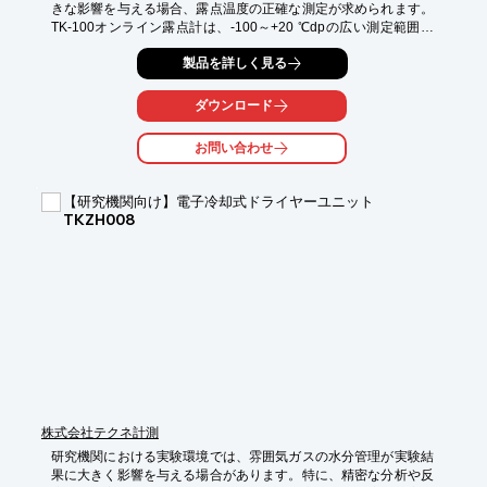
きな影響を与える場合、露点温度の正確な測定が求められます。
TK-100オンライン露点計は、-100～+20 ℃dpの広い測定範囲と
±2 ℃dpの精度で、実験環境の水分管理をサポートします。国産
製品を詳しく見る
メーカーであるテクネ計測が、長年の経験と技術で開発したTK-
100オンライン露点計は、研究開発における実験精度向上に貢献
します。

ダウンロード
【活用シーン】

お問い合わせ
・精密測定が必要な実験

・乾燥空気やガスの露点管理

・研究開発施設

【研究機関向け】電子冷却式ドライヤーユニット
TKZH008
【導入の効果】

・実験データの信頼性向上

・再現性の高い実験環境の構築

・研究開発の効率化
株式会社テクネ計測
研究機関における実験環境では、雰囲気ガスの水分管理が実験結
果に大きく影響を与える場合があります。特に、精密な分析や反