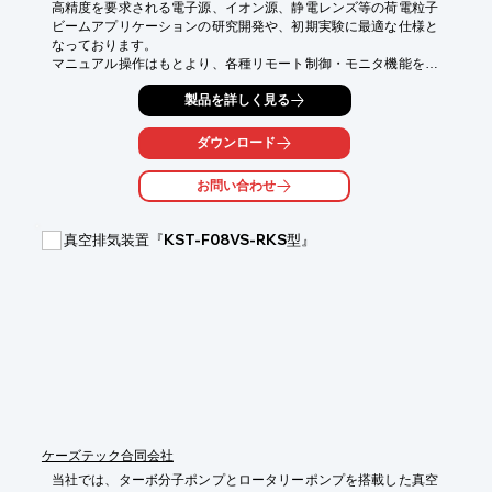
高精度を要求される電子源、イオン源、静電レンズ等の荷電粒子
ビームアプリケーションの研究開発や、初期実験に最適な仕様と
なっております。

マニュアル操作はもとより、各種リモート制御・モニタ機能を標
準装備致しました。またリップルモニタ端子を標準装備してお
製品を詳しく見る
り、電源自体の整流リップルや、高圧出力側（負荷側）の放電波
形等を確認することが可能です。

ダウンロード
【特長】

◇ 高精度・高安定度

お問い合わせ
◇ 出力電圧：DC50kV

◇ 出力電力：12.5W

◇ 連続出力短絡保護回路

真空排気装置『KST-F08VS-RKS型』
◇ 出力電圧・電流モニタ付き

◇ 低リップル＝5ppm以下 (250mVp-ｐ@50kV)

◇ 安定度は15ppm/1h以下

◇ 温度係数は10ppm/℃以下

※詳細はカタログをダウンロードしてご覧になって下さい。もし
くはお気軽にお問い合わせ下さい。
ケーズテック合同会社
当社では、ターボ分子ポンプとロータリーポンプを搭載した真空