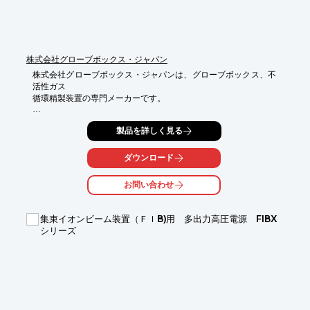
株式会社グローブボックス・ジャパン
株式会社グローブボックス・ジャパンは、グローブボックス、不
活性ガス

循環精製装置の専門メーカーです。

真空型グローブボックスをはじめ、フロー型グローブボックス、
製品を詳しく見る
脱酸素装置、

脱水分装置、脱酸素水分装置等を各種取り揃えております。

ダウンロード
お気軽にお問い合わせ下さい。

お問い合わせ
【事業内容】

■グローブボックスの販売、修理、設置工事

■不活性ガス循環精製装置の販売、修理、設置工事

集束イオンビーム装置（ＦＩB)用 多出力高圧電源 FIBX
■環境計測機器の設計、製造、販売、修理、設置工事

シリーズ
■科学機器の設計、製造、販売、修理、設置工事

■ガス制御装置の設計、製造、販売、修理、設置工事

■全各号に付帯する一切の業務

※詳しくはカタログをご覧頂くか、お気軽にお問い合わせ下さ
い。