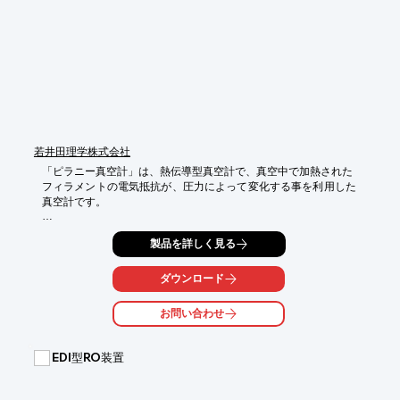
【特長（MPSタイプ）】

■親水性のポリエステル不織布濾材を使用

■高精度濾過グレードでも事前に浸水化処理の必要がない

※詳しくはPDF資料をご覧いただくか、お気軽にお問い合わせ下
さい。
若井田理学株式会社
「ピラニー真空計」は、熱伝導型真空計で、真空中で加熱された

フィラメントの電気抵抗が、圧力によって変化する事を利用した
真空計です。

『PG-3F2/PG-4F2』は、「PG-3F/PG-4F」にリレー接点を2点装
製品を詳しく見る
備したモデル。

メーターと本体（アンプ）が一体型となっているので、コンパク
トで

ダウンロード
安価な上に、リレー接点も装備しているので、各種制御に適して
います。

お問い合わせ
あらゆる真空装置の粗引系並びに装置の圧力計測に適しており

利用頻度が高く、又自動装置の要として幅広くご使用いただけま
EDI型RO装置
す。

その他、お客様のご要望に応じて改良も可能です。
