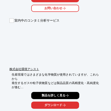
お問い合わせ
室内中のコンタミ分析サービス
株式会社環境アシスト
生産現場ではさまざまな化学物質が使用されていますが、これら
から

発生するガスや粒子状物質などは製品品質の高精度化・高純度化
が進む

現在において汚染物質(コンタミ)として悪影響を及ぼすことがあ
製品を詳しく見る
ります。

当社では、これらのコンタミ物質の高感度分析を提供します。

ダウンロード