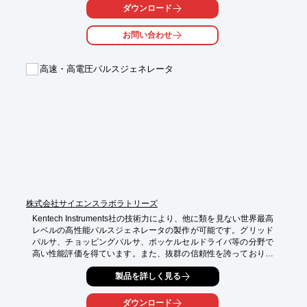
■材質はポリプロピレン（不織布）と発泡ポリエチレン （キャッ
ダウンロード
プ）

■めっき液、酸・アルカリ溶液、化学薬品などに

お問い合わせ
※詳しくはお問い合わせいただくかPDFをダウンロードしてご覧
ください。
高速・高電圧パルスジェネレータ
株式会社サイエンスラボラトリーズ
Kentech Instruments社の技術力により、他に類を見ない世界最高
レベルの高性能パルスジェネレータの製作が可能です。グリッド
パルサ、チョッピングパルサ、ポッケルセルドライバ等の分野で
高い性能評価を得ています。また、抜群の信頼性を誇っておりま
す。
製品を詳しく見る
ダウンロード