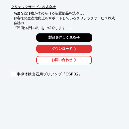
クリテックサービス株式会社
高度な洗浄度が求められる装置部品を洗浄し、

お客様の生産性向上をサポートしているクリテックサービス株式
会社の

『評価分析技術』をご紹介します。

三重事業所、伊賀事業所に研究拠点を設け、液晶・半導体産業を
製品を詳しく見る
始めとする

高い清浄度を要求される不純物除去技術、仕上げ洗浄、評価分析
ダウンロード
技術を

組合せることにより、お客様要求度を満足した技術開発を行って
お問い合わせ
おります。

【評価分析技術】

半導体検出器用プリアンプ『CSP02』
■各種分析機器を用いて母材保護に適した洗浄方法を選定

■洗浄後の仕上がり評価を行う

■お客様のご要望に応じて、各種部材の汚染状況、劣化状況の解
析も可能

※詳しくはPDF資料をご覧いただくか、お気軽にお問い合わせ下
さい。