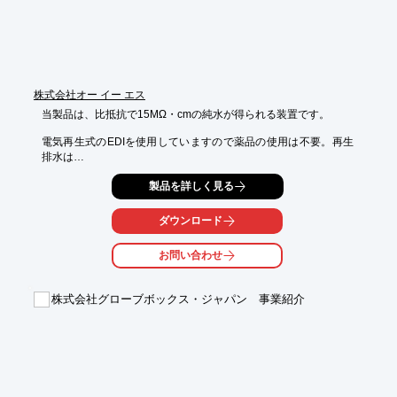
株式会社オー イー エス
当製品は、比抵抗で15MΩ・cmの純水が得られる装置です。

電気再生式のEDIを使用していますので薬品の使用は不要。再生
排水は

処理の必要がなく、そのまま排水できます。

製品を詳しく見る
1つのスキッド上に収納して設置スペースを好適に抑えており、
UV装置や

ダウンロード
UF膜ろ過装置等を組み合わせることで超純水の水質が確保できま
す。

お問い合わせ
【特長】

■高品質の純水が採水可能

株式会社グローブボックス・ジャパン 事業紹介
■薬品による再生工程はない

■省スペース設計

■当社の中国工場で製造した装置を輸入

■各種装置と組み合わせ可能

※詳しくはPDF資料をご覧いただくか、お気軽にお問い合わせ下
さい。