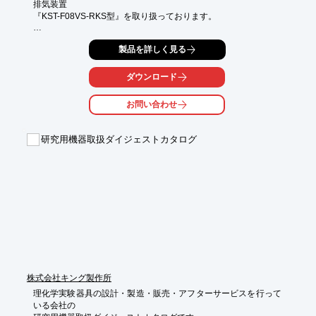
排気装置

『KST-F08VS-RKS型』を取り扱っております。

フルレンジゲージにより、大気周辺から高真空まで切替なしで

製品を詳しく見る
真空度をモニター可能です。

また、横幅270ｍｍとスリムなデザインなので狭い場所にも設置
ダウンロード
可能。

移動も容易に行えます。

お問い合わせ
【特長】

■大気周辺から高真空まで切替なしで真空度をモニター可能

研究用機器取扱ダイジェストカタログ
■スリムなデザイン

■狭い場所に設置可能

■移動も容易

※詳しくはPDFをダウンロードして頂くか、お気軽にお問い合わ
せ下さい。
株式会社キング製作所
理化学実験器具の設計・製造・販売・アフターサービスを行って
いる会社の
