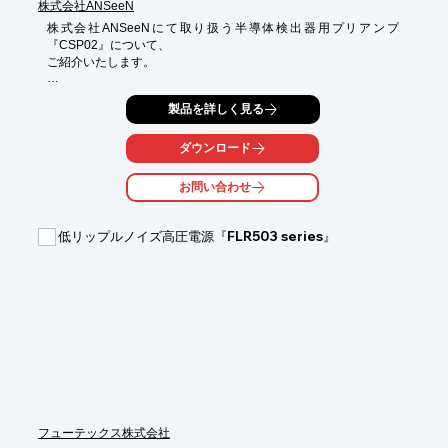
株式会社ANSeeN
株式会社ANSeeNにて取り扱う半導体検出器用プリアンプ
『CSP02』について、

ご紹介いたします。

CdTe検出器等の低漏洩電流、低容量用検出器用のプリアンプ
製品を詳しく見る
で、AC結合の

電荷有感型前置増幅器で構成。

ダウンロード
波形解析装置の100MHzサンプリングに対応する高速仕様(立ち上
がり10ns以下)で、

お問い合わせ
半導体検出器内の電荷移動の解析にもお使いいただけます。

【主な性能】

低リップルノイズ高圧電源『FLR503 series』
■雑音：350 electrons FWHM at 0pF

■ゲイン：1 V/pC

■立ち上がり時間：6ns at 0pF

※詳しくはPDFをダウンロードしていただくか、お気軽にお問い
合わせください。
フューテックス株式会社