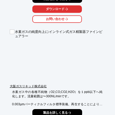
有機成分を同時に効率よく除去することが出来ます

ダウンロード
◆前処理の設備、ＲＯ、イオン交換塔を一つのユニットにコンパ
クトに！

お問い合わせ
設置スペースは最小限ですみ、メンテナンスの手間も掛りません

◆全自動連続運転方式で、タッチパネルを採用していますので、
水素ガスの純度向上に:インライン式ガス精製器ファインピ
運転管理が容易で特別な運転要員は必要ありません

ュアラー
◆お客様で使用したい純水量・用途に応じて、C-350〜F-10000
まで各種タイプの中から選定することが出来ます

◆装置及び樹脂の再生とも、高品質で安価なものをご使用いただ
けます。アフターサービスも万全です

■□■□■□■□■□■□■□■□■□■□■□■□

＝＝＝＝＝詳細はお問い合わせください＝＝＝＝＝
大阪ガスリキッド株式会社
水素ガス中の各種不純物（O2,CO,CO2,H2O）を１ppb以下へ純
化します。流量範囲は〜300NL/minです。

0.003µmパーティクルフィルタ標準装備。再生することにより繰
り返し使用可能です。
製品を詳しく見る