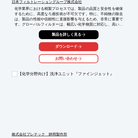
日本フィルトレーショングループ株式会社
化学業界における精製プロセスでは、製品の品質と安全性を確保
するために、高度なろ過技術が不可欠です。特に、不純物の除去
は、製品の性能や信頼性に直接影響を与えるため、非常に重要で
す。グローバルフィルターは、幅広い化学物質に対応し、高い除
去効率を実現することで、精製プロセスにおける課題を解決しま
製品を詳しく見る
す。

【活用シーン】

ダウンロード
・化学薬品の精製

・試薬の精製

お問い合わせ
・反応液からの不純物除去

【導入の効果】

【化学分野向け】洗浄ユニット『ファインジェット』
・製品の品質向上

・製造プロセスの効率化

・コスト削減
株式会社プレテック 静岡製作所