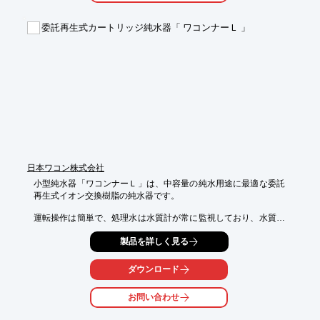
委託再生式カートリッジ純水器「 ワコンナーＬ 」
日本ワコン株式会社
小型純水器「ワコンナーＬ」は、中容量の純水用途に最適な委託
再生式イオン交換樹脂の純水器です。

運転操作は簡単で、処理水は水質計が常に監視しており、水質の
低下を確認できます。

製品を詳しく見る
イオン交換樹脂の再生設備は不要で、ワコンナーFの設置面積は
畳１枚程度のスペースがあれば十分です。

ダウンロード
純水器とイオン交換樹脂をレンタルでご利用頂けますので、僅か
な初期費用でご使用いただけます。

お問い合わせ
※詳しくは見積依頼書をダウンロードしてお問い合わせ下さい。
