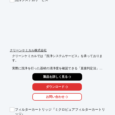
しております。

【特長】

■コンパクト設計

■視認性の良いシンプルなLED表示

■ピラニの自動ゼロ点調整機能付

■大気圧での精度：±5％

■最大測定圧力：1.2 x 10+5 Pa

※詳しくはPDF資料をご覧いただくか、お気軽にお問い合わせ下
さい。
クリーンケミカル株式会社
クリーンケミカルでは『洗浄システムサービス』を承っておりま
す。

実際に洗浄を行った器材の清浄度を確認できる「直接判定法」を
はじめ、

製品を詳しく見る
疑似汚染物を利用した洗浄性と適切な洗浄工程の確認ができる

「間接判定法」をご用意。

ダウンロード
そのほか、洗浄度確認試験の記録・保管や、データロガーを用い
た

お問い合わせ
測定などに対応いたします。是非お任せください。

【サービス内容(一部)】

フィルターカートリッジ『ミクロピュアフィルターカートリ
■直接判定法：色素染色法、抽出法

ッジ』
■間接判定法：チャレンジテストデバイス、洗浄インジケーター
