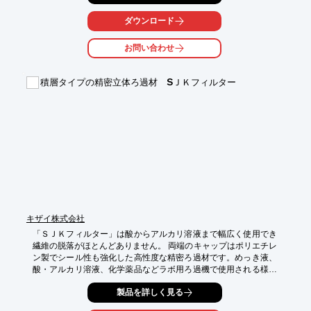
ダウンロード
お問い合わせ
積層タイプの精密立体ろ過材 SＪＫフィルター
キザイ株式会社
「ＳＪＫフィルター」は酸からアルカリ溶液まで幅広く使用でき
繊維の脱落がほとんどありません。 両端のキャップはポリエチレ
ン製でシール性も強化した高性度な精密ろ過材です。めっき液、
酸・アルカリ溶液、化学薬品などラボ用ろ過機で使用される様々
な液に適しています。

製品を詳しく見る
【特長】
