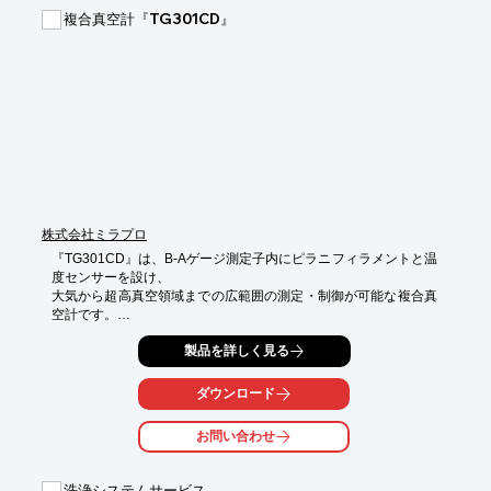
　価格、納期をご案内します。
複合真空計『TG301CD』
株式会社ミラプロ
『TG301CD』は、B-Aゲージ測定子内にピラニフィラメントと温
度センサーを設け、

大気から超高真空領域までの広範囲の測定・制御が可能な複合真
空計です。

ピラニフィラメントには耐腐食性の材料を使用しており、B-Aゲ
製品を詳しく見る
ージ領域では、

グリッド及びコレクタを加熱しながらタフモードで動作しますの
ダウンロード
で、汚染環境でも

感度低下が少なく高精度で測定することが可能です。

お問い合わせ
この他にも、コールドカソードタフゲージ「CCTG200C」なども
ご用意

洗浄システムサービス