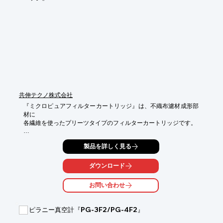
■試験報告　

■すすぎ確認

■水質確認　など

※詳しくはPDF資料をご覧いただくか、お気軽にお問い合わせく
ださい。
共伸テクノ株式会社
『ミクロピュアフィルターカートリッジ』は、不織布濾材成形部
材に

各繊維を使ったプリーツタイプのフィルターカートリッジです。

高濾過精度かつ格段に優れたダスト捕捉能力を併せ持った製品。

製品を詳しく見る
液体によって様々な濾材をお選びいただけます。

親水性のポリエステル不織布濾材を使用しているため、高精度濾
ダウンロード
過グレード

でも事前に浸水化処理の必要がない「MPSタイプ」をはじめ、

お問い合わせ
ポリプロピレン製の超微細不織布濾材を用いているため、高い濾
過効率と

低圧力損失、高流量特性を同時に実現する「MPXタイプ」をご用
ピラニー真空計『PG-3F2/PG-4F2』
意しております。
