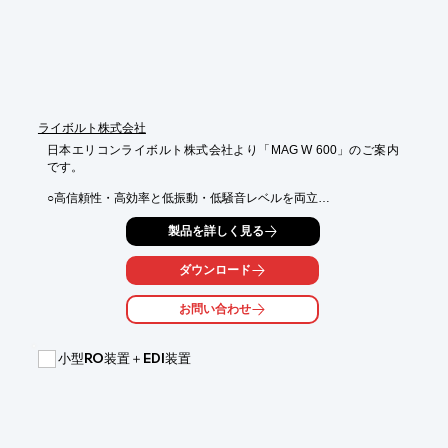
確保

※詳しくはPDF資料をご覧いただくか、お気軽にお問い合わせ下
さい。
ライボルト株式会社
日本エリコンライボルト株式会社より「MAG W 600」のご案内
です。

○高信頼性・高効率と低振動・低騒音レベルを両立

○新型の5軸磁気ベアリングおよび駆動システム

製品を詳しく見る
○あらゆるガスで高排気速度および高圧縮比を実現

○一体型最新コンバータにより卓上コントローラ装置や相互接続
ケーブルが不要

ダウンロード
○通信モジュールを使用した画期的な通信方法により最新の規格
に適合

お問い合わせ
○お客様の装置に容易に組み込めるよう将来の傾向対応

○コンパクトで場所を取らない設計

○システムを容易に統合可能

小型RO装置＋EDI装置
●詳しくはお問い合わせ、またはカタログをダウンロードしてく
ださい。