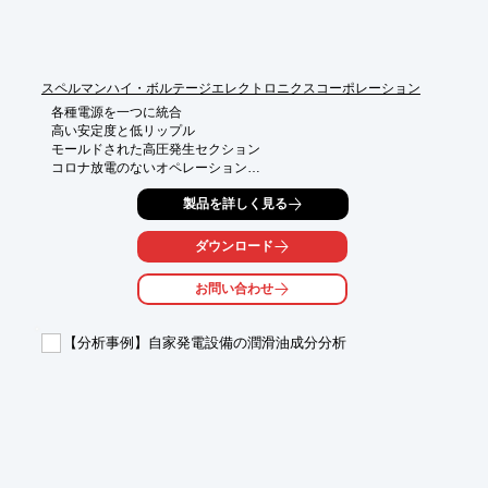
スペルマンハイ・ボルテージエレクトロニクスコーポレーション
各種電源を一つに統合

高い安定度と低リップル

モールドされた高圧発生セクション

コロナ放電のないオペレーション

光ファイバーにて絶縁されたデジタルインターフェイス

製品を詳しく見る
ＣＥマーク、ＵＬ及びＳＥＭＩ準拠
ダウンロード
お問い合わせ
【分析事例】自家発電設備の潤滑油成分分析