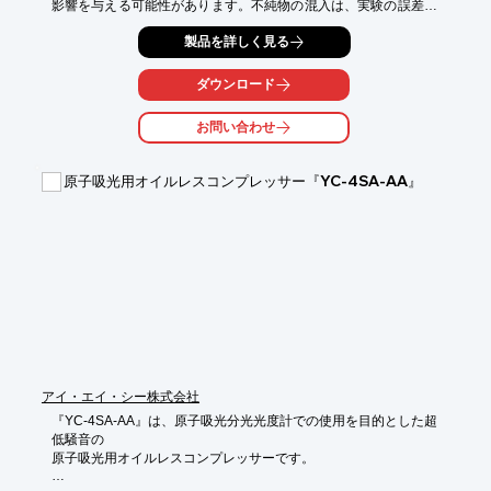
影響を与える可能性があります。不純物の混入は、実験の誤差を
増大させ、正確なデータ取得を妨げる要因となります。iTMAシリ
製品を詳しく見る
ーズは、腐食性ガス中の水分をインラインで測定し、実験環境の
水分量を正確に把握することを可能にします。

ダウンロード
【活用シーン】

・化学実験

お問い合わせ
・ガス分析

・半導体製造プロセス

原子吸光用オイルレスコンプレッサー『YC-4SA-AA』
【導入の効果】

・実験データの信頼性向上

・実験の再現性向上

・分析精度の向上
アイ・エイ・シー株式会社
『YC-4SA-AA』は、原子吸光分光光度計での使用を目的とした超
低騒音の

原子吸光用オイルレスコンプレッサーです。
