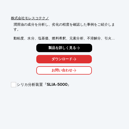
株式会社モレスコテクノ
潤滑油の成分を分析し、劣化の程度を確認した事例をご紹介しま
す。

動粘度、水分、塩基価、燃料希釈、元素分析、不溶解分、引火点
の

製品を詳しく見る
それぞれ7つの分析項目を掲載。

株式会社モレスコテクノでは、潤滑油/石油製品の分析・評価・診
ダウンロード
断を

行っております。お困りの方はお気軽にご相談ください。

お問い合わせ
【分析概要】

■目的：潤滑油の成分を分析し、劣化の程度を確認する

シリカ分析装置『SLIA-5000』
■対象：オイルパン等から抜き取った潤滑油

■分析項目：動粘度、水分、塩基価、燃料希釈

　　　　　　元素分析、不溶解分、引火点

※詳しくはPDF資料をご覧いただくか、お気軽にお問い合わせ下
さい。