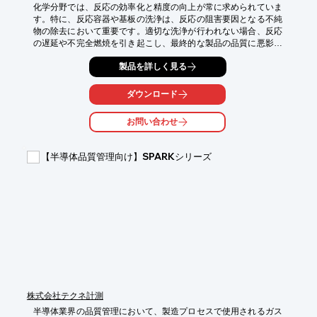
化学分野では、反応の効率化と精度の向上が常に求められていま
す。特に、反応容器や基板の洗浄は、反応の阻害要因となる不純
物の除去において重要です。適切な洗浄が行われない場合、反応
の遅延や不完全燃焼を引き起こし、最終的な製品の品質に悪影響
を及ぼす可能性があります。当社洗浄ユニット『ファインジェッ
製品を詳しく見る
ト』は、低出力から高出力まで安定した発振を提供し、化学反応
プロセスの効率化に貢献します。

ダウンロード
【活用シーン】

・反応容器の洗浄

お問い合わせ
・基板の洗浄

・試薬の調合前洗浄

【半導体品質管理向け】SPARKシリーズ
【導入の効果】

・反応効率の向上

・製品品質の安定化

・洗浄時間の短縮
株式会社テクネ計測
半導体業界の品質管理において、製造プロセスで使用されるガス