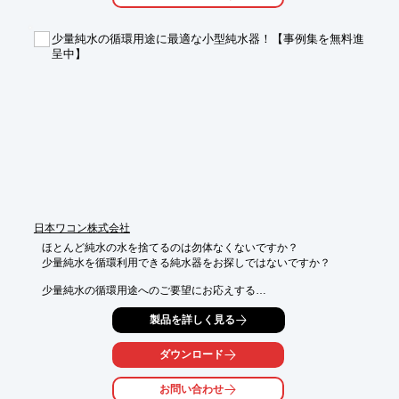
■セラミックスの中の微量特定有害金属の分析

■RoHS指令関連分析

少量純水の循環用途に最適な小型純水器！【事例集を無料進
■クリーンルーム中の金属元素および陰イオンの分析　など

呈中】
※詳しくはPDFをダウンロードして頂くか、お気軽にお問い合わ
せ下さい。
日本ワコン株式会社
ほとんど純水の水を捨てるのは勿体なくないですか？

少量純水を循環利用できる純水器をお探しではないですか？

少量純水の循環用途へのご要望にお応えする

WACONの小型純水器『ワコンナーＦ』事例集を無料進呈致しま
製品を詳しく見る
す！

※詳しくは見積依頼書をダウンロードしてお問い合わせ下さい。

ダウンロード
　価格、納期をご案内します。
お問い合わせ