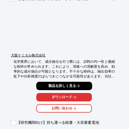
・開発段階での物性評価用試料作成

【導入の効果】

・分析精度の向上

・迅速な品質評価

・多様な食品素材への対応

・ラボ内での省スペース化

本製品はJASIS 2026にて展示予定です。

是非展示会場にて実機をご確認ください!
大阪ケミカル株式会社
化学業界において、成分抽出を行う際には、試料の均一性と微細
な粉砕が求められます。これにより、溶媒への溶解度を高め、効
率的な成分抽出が可能となります。不十分な粉砕は、抽出効率の
低下や分析精度のばらつきにつながる可能性があります。当社の
ラボ用ポータブル粉砕機『LAB MILL II』は、ハイパワーで短時間
製品を詳しく見る
かつ均一な粉砕を実現し、成分抽出の効率化をサポートします。

【活用シーン】

ダウンロード
・植物由来成分の抽出前処理

・医薬品原料の粉砕

お問い合わせ
・各種化合物の微粉砕

【導入の効果】

【研究機関向け】持ち運べる軽量・大容量蓄電池
・成分抽出効率の向上

・分析精度の安定化
