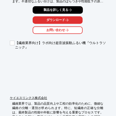
ます。不適切なふるい分けは、製品のばらつきや性能低下の原因
となり得ます。ケイエスリンクスの『ミニソニックシーブ』は、
製品を詳しく見る
ラボでの粒子分級に最適な小型超音波振動ふるい機です。
JIS200mm標準ふるいに超音波発振器を取り付け、超音波の力だ
けで効率的にふるい分けを行います。

ダウンロード
【活用シーン】

お問い合わせ
・ラボでの微細粉体の粒子径分布測定

・高純度粉体の分級

・研究開発段階でのサンプルふるい分け

【繊維業界向け】ラボ向け超音波振動ふるい機『ウルトラソ
ニック』
【導入の効果】

・精密な粒子分級による品質向上

・効率的なふるい分け作業の実現

・ラボスケールでの多様なニーズに対応
ケイエスリンクス株式会社
繊維業界では、製品の品質向上や工程の効率化のために、微細な
繊維の分離・選別が求められます。特に、短繊維の正確な分離
は、最終製品の性能や外観に影響を与える重要なプロセスです。