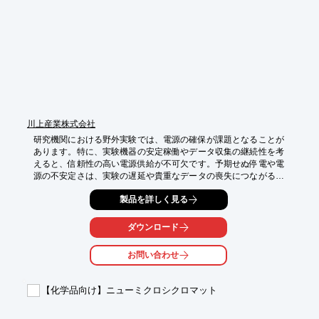
・作業時間の短縮

本製品はJASIS 2026にて展示予定です。

是非展示会場にて実機をご確認ください!
川上産業株式会社
研究機関における野外実験では、電源の確保が課題となることが
あります。特に、実験機器の安定稼働やデータ収集の継続性を考
えると、信頼性の高い電源供給が不可欠です。予期せぬ停電や電
源の不安定さは、実験の遅延や貴重なデータの喪失につながる可
能性があります。当社のポータブル蓄電池は、このような状況下
製品を詳しく見る
でも、実験に必要な電力を安定して供給し、研究活動をサポート
します。

ダウンロード
【活用シーン】

・遠隔地での観測機器や測定機器への給電

お問い合わせ
・電源のない場所での実験装置の稼働

・長時間のデータロギングやモニタリング

・緊急時のバックアップ電源

【化学品向け】ニューミクロシクロマット
【導入の効果】

・電源の制約なく、多様な場所での実験が可能に
