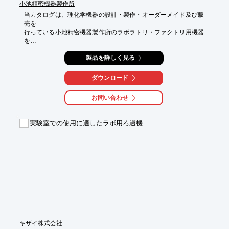
小池精密機器製作所
当カタログは、理化学機器の設計・製作・オーダーメイド及び販
売を

行っている小池精密機器製作所のラボラトリ・ファクトリ用機器
を

掲載した総合カタログです。

製品を詳しく見る
研究内容および生産技術の高度化に伴い、当社では時代の要望を

先取りして目的に適した選択が仕様に適合するように

ダウンロード
多種多様な高性能の機種を取り揃えています。

お問い合わせ
【掲載製品】

■アルミブロック式スターラ(有機合成)

　・高温対応型

実験室での使用に適したラボ用ろ過機
　・セパレート型

■アルミブロック

■バイアル瓶・セパラブルフラスコ用ブロック

■アルミブロック　など

※詳しくはPDFをダウンロードして頂くか、お問い合わせくださ
い。
キザイ株式会社