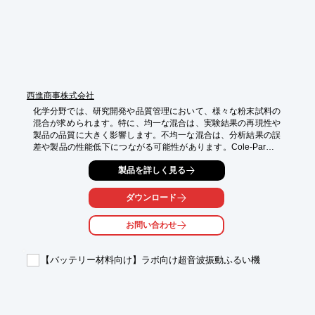
本製品はJASIS 2026にて展示予定です。

是非展示会場にて実機をご確認ください!
西進商事株式会社
化学分野では、研究開発や品質管理において、様々な粉末試料の
混合が求められます。特に、均一な混合は、実験結果の再現性や
製品の品質に大きく影響します。不均一な混合は、分析結果の誤
差や製品の性能低下につながる可能性があります。Cole-Parmer
社 常温粉砕機（ミキサーミル）は、独自の方式でサンプルを粉
製品を詳しく見る
砕、混合し、均一な混合を実現します。粉末試料の混合に最適で
す。

ダウンロード
【活用シーン】

・粉末試料の混合

お問い合わせ
・XRF用サンプルの前処理

・メカニカルアロイ

【バッテリー材料向け】ラボ向け超音波振動ふるい機
【導入の効果】

・均一な混合による分析精度の向上

・多様な試料への対応

・長時間の連続運転による効率的な作業