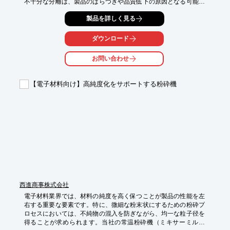
不十分な分離は、製品のばらつきや品質低下の原因となる可能性
があります。当社の『ウルトラソニック』は、ラボでの短繊維分
製品を詳しく見る
離に効果を発揮します。

【活用シーン】

ダウンロード
・ラボでの短繊維の分離・選別

・微細繊維の品質評価

お問い合わせ
・研究開発におけるサンプル処理

【導入の効果】

【電子材料向け】高純度化をサポートする粉砕機
・分解分級の困難な微粉体の篩過能力向上

・ミクロン単位の選別精度向上

・研究開発の効率化
西進商事株式会社
電子材料業界では、材料の純度を高く保つことが製品の性能を左
右する重要な要素です。特に、微細な粉末状にするための粉砕プ
ロセスにおいては、不純物の混入を防ぎながら、均一な粒子径を
得ることが求められます。当社の常温粉砕機（ミキサーミル）