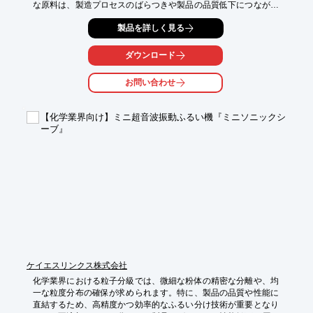
な原料は、製造プロセスのばらつきや製品の品質低下につながる
可能性があります。本事例集では、増野製作所の分級機や粉砕機
製品を詳しく見る
を用いた、化学分野における課題解決事例を紹介しています。

【活用シーン】

ダウンロード
・化学原料の均一な粒度分布の実現

・反応効率向上のための精密粉砕

お問い合わせ
・製品品質安定化のための分級処理

【導入の効果】

【化学業界向け】ミニ超音波振動ふるい機『ミニソニックシ
・製造プロセスの安定化

ーブ』
・製品の品質向上

・歩留まりの改善
ケイエスリンクス株式会社
化学業界における粒子分級では、微細な粉体の精密な分離や、均
一な粒度分布の確保が求められます。特に、製品の品質や性能に
直結するため、高精度かつ効率的なふるい分け技術が重要となり