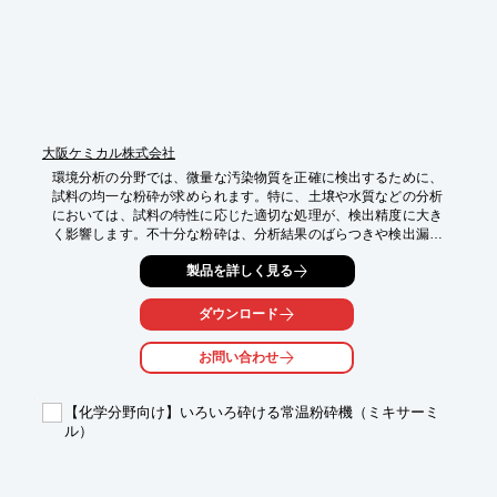
大阪ケミカル株式会社
環境分析の分野では、微量な汚染物質を正確に検出するために、
試料の均一な粉砕が求められます。特に、土壌や水質などの分析
においては、試料の特性に応じた適切な処理が、検出精度に大き
く影響します。不十分な粉砕は、分析結果のばらつきや検出漏れ
につながる可能性があります。当ラボ用ポータブル粉砕機『LAB 
製品を詳しく見る
MILL II』は、ハイパワーと多様な粉砕容器により、様々な試料を
短時間で均一に粉砕し、分析精度の向上をサポートします。

ダウンロード
【活用シーン】

・土壌などの環境試料の前処理

お問い合わせ
・微量汚染物質の検出に向けた試料の微細化

・冷却粉砕が必要な試料の処理

【化学分野向け】いろいろ砕ける常温粉砕機（ミキサーミ
【導入の効果】

ル）
・分析精度の向上

・迅速な試料処理

・多様な試料への対応
