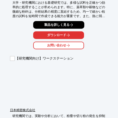
大学・研究機関における基礎研究では、多様な試料を正確かつ効
率的に処理することが求められます。特に、薬草類や穀物などの
微細な粉砕は、分析結果の精度に直結するため、均一で細かい粒
度の試料を短時間で作成できる能力が重要です。また、熱に弱い
試料の処理や、より精密な分析のためには、冷却粉砕といった特
製品を詳しく見る
殊な処理に対応できる柔軟性も求められます。当社のラボ用ポー
タブル粉砕機『LAB MILL II』は、これらのニーズに応えるべく開
発されました。

ダウンロード
【活用シーン】

お問い合わせ
・薬草類、穀物、錠剤などの微細粉砕

・熱に弱い試料の冷却粉砕（別売オプション使用時ドライアイス
を用いて可能）

【研究機関向け】ワークステーション
・少量サンプルの処理

・実験室での迅速な試料調製

【導入の効果】

・短時間で均一な粒度の試料を作成可能

・多様な試料に対応できる柔軟性

・実験効率の向上

本製品はJASIS 2026にて展示予定です。

是非展示会場にて実機をご確認ください!
日本精密株式会社
研究機関では、実験や分析において、粉塵や切り粉の発生を抑制