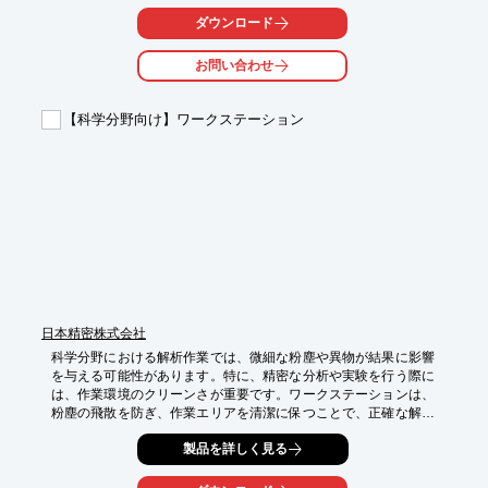
します。

ダウンロード
【活用シーン】

・岩石、鉱物の粉砕

お問い合わせ
・XRF分析の前処理

・粉末試料の混合

【科学分野向け】ワークステーション
【導入の効果】

・均一な粒度分布の実現

・分析精度の向上

・工程効率の改善
日本精密株式会社
科学分野における解析作業では、微細な粉塵や異物が結果に影響
を与える可能性があります。特に、精密な分析や実験を行う際に
は、作業環境のクリーンさが重要です。ワークステーションは、
粉塵の飛散を防ぎ、作業エリアを清潔に保つことで、正確な解析
結果を得るための環境を提供します。フードと集塵機が一体とな
製品を詳しく見る
っているため、粉体除去作業を手軽に行えます。

【活用シーン】
