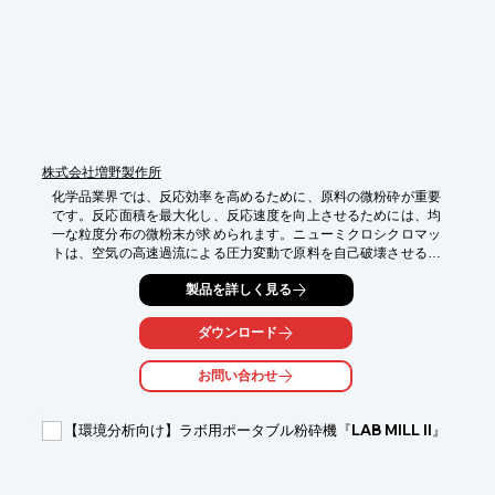
・実験機器の安定稼働によるデータ信頼性の向上

・電源トラブルによる実験の中断リスク低減

・研究の効率化と迅速な成果創出
株式会社増野製作所
化学品業界では、反応効率を高めるために、原料の微粉砕が重要
です。反応面積を最大化し、反応速度を向上させるためには、均
一な粒度分布の微粉末が求められます。ニューミクロシクロマッ
トは、空気の高速過流による圧力変動で原料を自己破壊させる粉
砕機です。これにより、目的の粒度を得ることができ、反応効率
製品を詳しく見る
の向上に貢献します。

【活用シーン】

ダウンロード
・化学反応プロセスの効率化

・原料の均一な混合

お問い合わせ
・反応速度の向上

【導入の効果】

【環境分析向け】ラボ用ポータブル粉砕機『LAB MILL II』
・反応効率の向上

・製品品質の安定化

・コスト削減