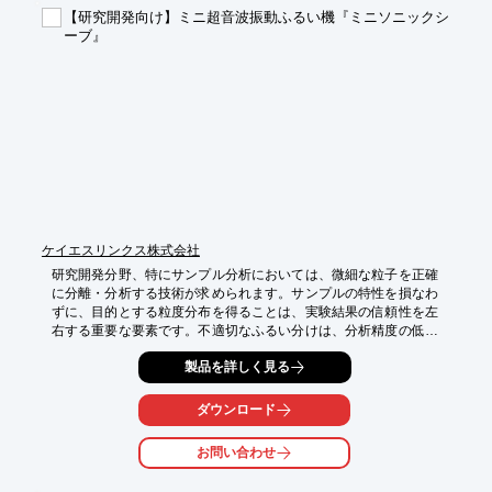
【導入の効果】

【研究開発向け】ミニ超音波振動ふるい機『ミニソニックシ
・均一な混合による製品品質の向上

ーブ』
・XRF分析における精度の向上

・長時間の連続運転によるメカニカルアロイの実現
ケイエスリンクス株式会社
研究開発分野、特にサンプル分析においては、微細な粒子を正確
に分離・分析する技術が求められます。サンプルの特性を損なわ
ずに、目的とする粒度分布を得ることは、実験結果の信頼性を左
右する重要な要素です。不適切なふるい分けは、分析精度の低下
や、貴重なサンプルのロスにつながる可能性があります。ケイエ
製品を詳しく見る
スリンクスの『ミニソニックシーブ』は、ラボでの使用に最適な
小型の超音波振動ふるい機であり、超音波の力だけで効率的なふ
るい分けを実現します。

ダウンロード
【活用シーン】

お問い合わせ
・微量サンプルの精密な粒度分析

・様々な材質の粉体サンプルの分級
