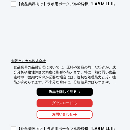
・研究室での少量サンプルのふるい分け作業

【食品業界向け】ラボ用ポータブル粉砕機『LAB MILL II』
【導入の効果】

・超音波によるスムーズなふるい分けで、サンプルの目詰まりを
抑制

・ラボでの限られたスペースでも設置しやすいコンパクト設計

・振動強度の調整により、多様なサンプルに対応可能
大阪ケミカル株式会社
食品業界の品質管理においては、原料や製品の均一な粉砕が、成
分分析や物性評価の精度に影響を与えます。特に、熱に弱い食品
素材や、微細な粉砕が必要な場合には、適切な処理能力と冷却機
能が求められます。不十分な粉砕は、分析結果のばらつきや、製
品の品質低下につながる可能性があります。ラボ用ポータブル粉
製品を詳しく見る
砕機『LAB MILL II』は、ハイパワーで短時間に均一な試料を作成
でき、別売オプションで冷却粉砕にも対応するため、食品の品質
管理における様々なニーズに応えます。

ダウンロード
【活用シーン】

お問い合わせ
・原料の受け入れ検査における粉砕

・製品の成分分析前の前処理

・異物混入検査のための試料調製

【化学業界向け】ラボ用ポータブル粉砕機『LAB MILL II』