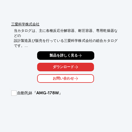
是非展示会場にて実機をご確認ください!
三愛科学株式会社
当カタログは、主に各種反応分解容器、耐圧容器、専用乾燥器な
どの

設計製造及び販売を行っている三愛科学株式会社の総合カタログ
です。

「密閉型反応分解容器」をはじめ、「高圧用反応分解容器」、
製品を詳しく見る
「電子

レンジ用反応分解容器」など、さまざまな分解容器をご紹介して
ダウンロード
います。

お問い合わせ
豊富なラインアップを取り揃えておりますので、用途に合わせて

お選び下さい。

自動乳鉢『AMG-178W』
【掲載内容】

■密閉型反応分解容器

■高圧用反応分解容器

■PTFE内部小容器

■電子レンジ用反応分解容器

■PFA内部小容器　他

※詳しくはカタログをご覧頂くか、お気軽にお問い合わせ下さ