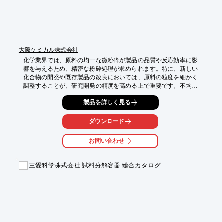
大阪ケミカル株式会社
化学業界では、原料の均一な微粉砕が製品の品質や反応効率に影
響を与えるため、精密な粉砕処理が求められます。特に、新しい
化合物の開発や既存製品の改良においては、原料の粒度を細かく
調整することが、研究開発の精度を高める上で重要です。不均一
な粉砕は、実験結果のばらつきや製品の性能低下につながる可能
製品を詳しく見る
性があります。ワンダークラッシャーWC-3は、1200ワットのパ
ワーと28000回転の超高速モーターにより、乾燥した化学原料を
効率的に微粉砕します。

ダウンロード
【活用シーン】

お問い合わせ
・各種化学原料の微粉砕

・医薬品原料の調製

・分析用サンプルの前処理

三愛科学株式会社 試料分解容器 総合カタログ
【導入の効果】

・均一な微粉砕による品質向上

・研究開発の効率化

・再現性の高い実験結果の取得

本製品はJASIS 2026にて展示予定です。
