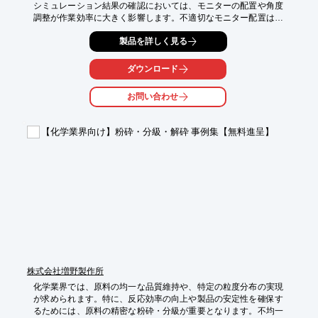
シミュレーション結果の確認においては、モニターの配置や角度
調整が作業効率に大きく影響します。不適切なモニター配置は、
長時間の作業による身体への負担増や、情報の見落としにつなが
製品を詳しく見る
る可能性があります。ET Arm B7は、スプリング機構による滑ら
かな可動性で、モニターを最適な位置に調整し、研究者の負担軽
減と作業効率の向上をサポートします。

ダウンロード
【活用シーン】

お問い合わせ
・実験データのリアルタイムモニタリング

・複雑なシミュレーション結果の比較表示

・複数の解析ソフトウェア画面の同時表示

【化学業界向け】粉砕・分級・解砕 事例集【無料進呈】
・顕微鏡画像や解析画像の確認

【導入の効果】

・データ確認の精度向上

・作業時間の短縮

・研究者の身体的負担軽減

・分析・考察の効率化
株式会社増野製作所
化学業界では、原料の均一な品質維持や、特定の粒度分布の実現
が求められます。特に、反応効率の向上や製品の安定性を確保す
るためには、原料の精密な粉砕・分級が重要となります。不均一