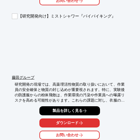
お問い合わせ
（200mL）、小（50mL）、お茶カップ（30mL）は、処理量に応
じて使い分けができ、多様なニーズに応えます。

【研究開発向け】ミストシャワー『バイバイキング』
【活用シーン】

・化粧品原料の物性評価

・新規成分の粉砕・評価

・品質管理における試料調製

【導入の効果】

・評価時間の短縮

・多様な原料に対応できる汎用性

本製品はJASIS 2026にて展示予定です。

是非展示会場にて実機をご確認ください!
藤田グループ
研究開発の現場では、高薬理活性物質の取り扱いにおいて、作業
員の安全確保と物質の封じ込めが重要視されます。特に、実験後
の防護服からの粉体飛散は、作業環境の汚染や作業員への曝露リ
スクを高める可能性があります。これらの課題に対し、衣服の表
面を均一に湿潤させ、粉体の飛散を効果的に抑制するミストシャ
製品を詳しく見る
ワー機『バイバイキング』は、安全な脱衣環境の構築に貢献しま
す。

ダウンロード
【活用シーン】

◆ 高薬理活性物質を扱う研究室

お問い合わせ
◆ 実験後の防護服脱衣エリア
