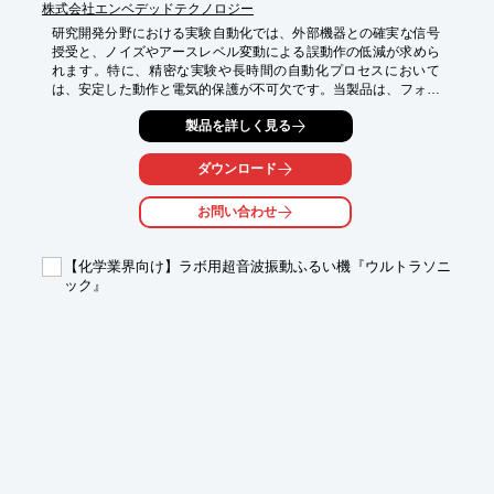
株式会社エンベデッドテクノロジー
研究開発分野における実験自動化では、外部機器との確実な信号
授受と、ノイズやアースレベル変動による誤動作の低減が求めら
れます。特に、精密な実験や長時間の自動化プロセスにおいて
は、安定した動作と電気的保護が不可欠です。当製品は、フォト
カプラ絶縁により外部回路とのノイズ干渉を防ぎ、信頼性の高い
製品を詳しく見る
実験自動化システム構築を支援します。

【活用シーン】

ダウンロード
・自動計測システムの構築

・ロボットアーム制御

お問い合わせ
・センサーデータの収集・処理

・試薬の自動投入・制御

・環境モニタリング装置

【化学業界向け】ラボ用超音波振動ふるい機『ウルトラソニ
ック』
【導入の効果】

・実験の自動化による効率向上

・人的ミスの削減

・再現性の高い実験データの取得

・外部ノイズからの保護による誤動作防止

・高耐圧出力による多様な機器制御