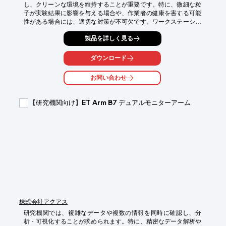
し、クリーンな環境を維持することが重要です。特に、微細な粒
子が実験結果に影響を与える場合や、作業者の健康を害する可能
性がある場合には、適切な対策が不可欠です。ワークステーショ
ンは、フードと集塵機が一体となっており、粉塵や切り粉を外部
製品を詳しく見る
に漏らすことなく除去します。これにより、研究環境の安全性と
作業効率を向上させます。

ダウンロード
【活用シーン】

・化学実験室

お問い合わせ
・材料研究室

・粉体を取り扱う研究

【研究機関向け】ET Arm B7 デュアルモニターアーム
【導入の効果】

・実験データの信頼性向上

・作業者の健康保護

・クリーンな研究環境の実現
株式会社アクアス
研究機関では、複雑なデータや複数の情報を同時に確認し、分
析・可視化することが求められます。特に、精密なデータ解析や