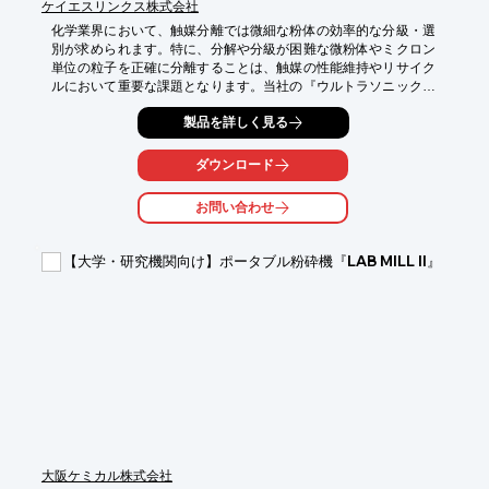
ケイエスリンクス株式会社
化学業界において、触媒分離では微細な粉体の効率的な分級・選
別が求められます。特に、分解や分級が困難な微粉体やミクロン
単位の粒子を正確に分離することは、触媒の性能維持やリサイク
ルにおいて重要な課題となります。当社の『ウルトラソニック』
は、ラボでの使用に適したコンパクト設計と直下排出型を採用
製品を詳しく見る
し、クランプバンド式の超音波ユニットを搭載しています。スク
リーンにスイーブ振動方式による超音波振動を加えることで、微
粉体の篩過能力を向上させ、ミクロン単位の選別にも効果を発揮
ダウンロード
します。

お問い合わせ
【活用シーン】

・触媒の微粉体分離

・ミクロン単位の粒子選別

【大学・研究機関向け】ポータブル粉砕機『LAB MILL II』
・ラボスケールでの分級試験

【導入の効果】

・微粉体の篩過能力向上

・ミクロン単位の精密な選別を実現

・ラボでの効率的な触媒分離作業
大阪ケミカル株式会社