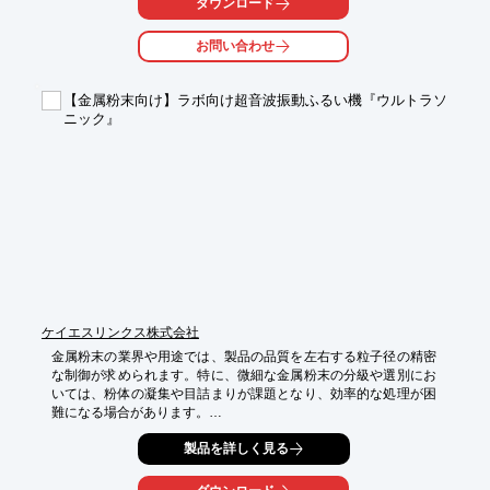
ダウンロード
・研究室でのサンプル調製

・分析機器のメンテナンス

お問い合わせ
・粉体を取り扱う実験

【導入の効果】

【金属粉末向け】ラボ向け超音波振動ふるい機『ウルトラソ
・作業環境の改善による分析精度の向上

ニック』
・作業者の健康保護

・清掃時間の短縮
ケイエスリンクス株式会社
金属粉末の業界や用途では、製品の品質を左右する粒子径の精密
な制御が求められます。特に、微細な金属粉末の分級や選別にお
いては、粉体の凝集や目詰まりが課題となり、効率的な処理が困
難になる場合があります。

『ウルトラソニック』は、ラボでの使用に適したコンパクト設計
製品を詳しく見る
の直下排出型超音波振動ふるい機です。

スクリーンにスイーブ振動方式による超音波振動を加えること