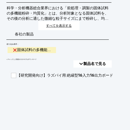
科学・分析機器総合業界における「前処理・調製の固体試料
の多機能粉砕・均質化」とは、分析対象となる固体試料を、
その後の分析に適した微細な粒子サイズにまで粉砕し、均一
な状態に調製する技術や装置群を指します。これにより、試
すべてを表示する
料の均質性を高め、分析精度の向上、分析時間の短縮、そし
各社の製品
てより微量な成分の検出を可能にすることを目的としていま
す。
絞り込み条件：
固体試料の多機能...
​▼チェックした製品のカタログをダウンロード
製品名で見る
【研究開発向け】ラズパイ用 絶縁型16入力16出力ボード