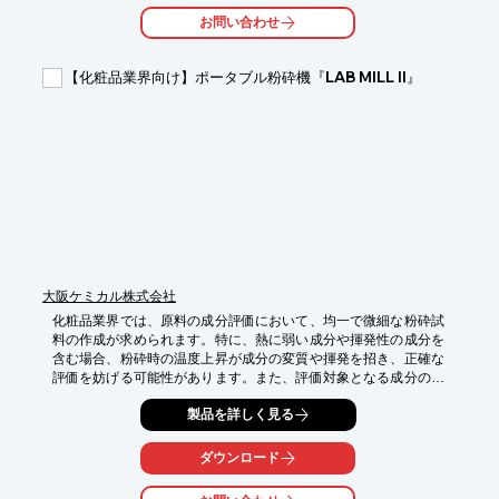
お問い合わせ
【導入の効果】

・異物混入リスクの低減

・実験結果の信頼性向上

【化粧品業界向け】ポータブル粉砕機『LAB MILL II』
・実験装置の安定稼働
大阪ケミカル株式会社
化粧品業界では、原料の成分評価において、均一で微細な粉砕試
料の作成が求められます。特に、熱に弱い成分や揮発性の成分を
含む場合、粉砕時の温度上昇が成分の変質や揮発を招き、正確な
評価を妨げる可能性があります。また、評価対象となる成分の種
類や量に応じて、適切な処理能力を持つ機器が必要です。ラボ用
製品を詳しく見る
ポータブル粉砕機『LAB MILL II』は、回転数20,000rpm、出力
235Wのハイパワーにより、様々な化粧品原料を短時間で微細な
試料に粉砕します。別売のディスポ容器とディスポベースを使用
ダウンロード
することで、ドライアイスを用いた冷却粉砕も可能となり、熱に
弱い成分の評価にも対応します。標準付属のミルカップ大