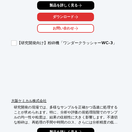
は、独自の方式でサンプルを粉砕・混合し、高純度化プロセスを
製品を詳しく見る
サポートします。

【活用シーン】

ダウンロード
・XRF分析の前処理

・粉末試料の混合

お問い合わせ
・メカニカルアロイ

【導入の効果】

【研究開発向け】粉砕機「ワンダークラッシャーWC-3」
・高純度な粉末試料の調製

・均一な粒子径の実現

・分析精度の向上
大阪ケミカル株式会社
研究開発の現場では、多様なサンプルを正確かつ迅速に処理する
ことが求められます。特に、分析や評価の前処理段階でのサンプ
ルの均一性や粒度は、結果の信頼性に大きく影響します。不適切
な粉砕は、再処理の手間や時間のロス、さらには分析精度の低下
を招く可能性があります。ワンダークラッシャーWC-3は、1200