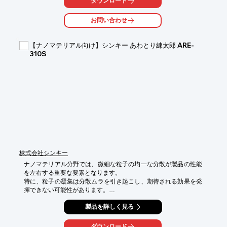
ダウンロード
で、分解分級の困難な微粉体の篩過能力が向上し、ミクロン単位
の選別にも効果を発揮します。

お問い合わせ
【活用シーン】

・金属粉末の粒子径分布の確認

【ナノマテリアル向け】シンキー あわとり練太郎 ARE-
・高純度金属粉末の製造プロセスにおける微粉体の除去

310S
・添加剤用金属粉末の精密な分級

・研究開発段階での微細金属粉末のサンプリング

【導入の効果】

・微粉体の凝集や目詰まりを抑制し、安定した篩過を実現

・ミクロン単位の微細な粒子径制御が可能に

・ラボでの限られたスペースでも設置しやすいコンパクト設計

・JIS規格の試験ふるい機（200mm、300mm）に対応し、既存設
備との連携も考慮

・クランプバンド式により、既存のステンレスふるい網枠を容易
に超音波ふるい機として活用可能
株式会社シンキー
ナノマテリアル分野では、微細な粒子の均一な分散が製品の性能
を左右する重要な要素となります。

特に、粒子の凝集は分散ムラを引き起こし、期待される効果を発
揮できない可能性があります。

当社の「あわとり練太郎 大気圧タイプ ARE-310S」は、攪拌と脱
製品を詳しく見る
泡を同時に短時間で実現し、ナノマテリアルの粒子分散における
課題解決をサポートします。

ダウンロード