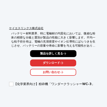
ケイエスリンクス株式会社
バッテリー材料業界、特に電極材の均質化においては、微細な粉
体の精密な分級と選別が製品の性能に大きく影響します。不均一
な粒子径分布は、電極の充填密度やイオン伝導性にばらつきを生
じさせ、バッテリーの容量や寿命に影響を与える可能性がありま
す。これらの課題に対し、当社の『ウルトラソニック』は、微粉
製品を詳しく見る
体の篩過能力を向上させ、ミクロン単位の選別を実現すること
で、電極材の均質化をサポートします。

ダウンロード
【活用シーン】

・電極材の微粉体分級

お問い合わせ
・ミクロン単位での粒子径選別

・研究開発段階での材料評価

【化学業界向け】粉砕機「ワンダークラッシャーWC-3」
【導入の効果】

・電極材の均質性向上

・バッテリー性能の安定化

・精密な材料分析の実現