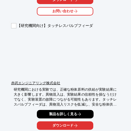
【活用シーン】

・ナノ粒子の均一分散

お問い合わせ
・分散液の脱泡処理

・低粘度から高粘度までの材料対応

【研究機関向け】タッチレスバルブフィーダ
【導入の効果】

・分散ムラの低減

・作業時間の短縮

・幅広い材料への対応力
赤武エンジニアリング株式会社
研究機関における実験では、正確な粉体原料の供給が実験結果に
大きく影響します。異物混入は、実験結果の信頼性を損なうだけ
でなく、実験装置の故障につながる可能性もあります。タッチレ
スバルブフィーダは、異物混入リスクを低減し、安全な粉体供給
を実現します。

製品を詳しく見る
【活用シーン】

・実験における粉体原料供給

ダウンロード
・試薬の調合
