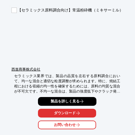
◆ 作業員の安全確保が求められる環境

【セラミックス原料調合向け】常温粉砕機（ミキサーミル）
【導入の効果】

◆ 防護服からの粉体飛散を抑制し、作業環境の汚染リスクを低減

◆ 作業員の曝露リスクを軽減し、安全な作業環境を維持

◆ 均一な湿潤により、効果的な飛散防止を実現
西進商事株式会社
セラミックス業界では、製品の品質を左右する原料調合におい
て、均一な混合と適切な粒度調整が求められます。特に、焼結工
程における収縮の均一性を確保するためには、原料の均質な混合
が不可欠です。不均一な混合は、製品の強度低下やクラック発生
につながる可能性があります。Cole-Parmer社 常温粉砕機（ミキ
製品を詳しく見る
サーミル）は、セラミックス原料の粉砕・混合に最適です。

【活用シーン】

ダウンロード
・セラミックス原料の粉砕

・粉末試料の混合

お問い合わせ
・XRF分析用サンプルの前処理
