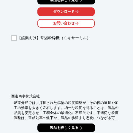
製品を詳しく見る
ワットのパワーと28000回転の超高速モーターにより、岩石、生
薬、穀物、木片など、乾燥した様々な試料を短時間で粉砕し、研
究開発におけるサンプル処理の効率化をサポートします。

ダウンロード
【活用シーン】

お問い合わせ
・生薬や薬草の粉砕

・鉱物や岩石の粉砕

・穀物や種子の粉砕

【鉱業向け】常温粉砕機（ミキサーミル）
・錠剤や陶磁器の粉砕

・各種乾燥試料の前処理

【導入の効果】

・サンプル処理時間の短縮

・均一な粒度の粉砕が可能

・コンタミのリスク低減

・多様な試料への対応力

本製品はJASIS 2026にて展示予定です。

是非展示会場にて実機をご確認ください!
西進商事株式会社
鉱業分野では、採掘された鉱物の粒度調整が、その後の選鉱や加
工の効率を大きく左右します。均一な粒度を得ることは、製品の
品質を安定させ、工程全体の最適化に不可欠です。不適切な粒度
調整は、選鉱効率の低下や、製品の歩留まり悪化につながる可能
性があります。Cole-Parmer社 常温粉砕機（ミキサーミル）は、
製品を詳しく見る
鉱物サンプルを粉砕し、混合することで、粒度調整の課題を解決