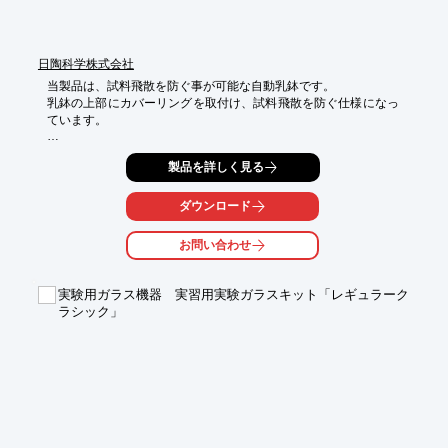
い。
日陶科学株式会社
当製品は、試料飛散を防ぐ事が可能な自動乳鉢です。

乳鉢の上部にカバーリングを取付け、試料飛散を防ぐ仕様になっ
ています。

タイマーを内蔵し、最大300時間のタイマーセットが可能です。

製品を詳しく見る
また、乳鉢アダプター（AN-200WG）の取替えにより、

アルミナ乳鉢・磁製乳鉢の使用も可能です。

ダウンロード
【特長】

お問い合わせ
■上部にカバーリング取付

■試料飛散を防ぐ

■タイマーを内蔵

実験用ガラス機器 実習用実験ガラスキット「レギュラーク
■アルミナ乳鉢・磁製乳鉢が仕様可能

ラシック」
※詳しくはカタログをご覧頂くか、お気軽にお問い合わせ下さ
い。