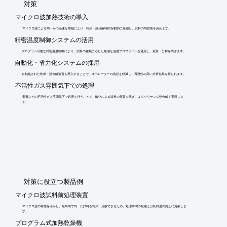
​対策
マイクロ波加熱技術の導入
マイクロ波による均一かつ迅速な加熱により、乾燥・熱分解時間を劇的に短縮し、試料の均質性を高めます。
精密温度制御システムの活用
プログラム可能な精密温度制御により、試料の種類に応じた最適な温度プロファイルを適用し、変質・分解を防ぎます。
自動化・省力化システムの採用
自動化された乾燥・熱分解装置を導入することで、オペレーターの負担を軽減し、再現性の高い分析結果を得られます。
不活性ガス雰囲気下での処理
窒素などの不活性ガス雰囲気下で処理を行うことで、酸化による試料の変質を防ぎ、よりクリーンな熱分解を実現しま
す。
​対策に役立つ製品例
マイクロ波試料前処理装置
マイクロ波の特性を活かし、短時間で均一に試料を乾燥・分解できるため、処理時間の短縮と分析精度の向上に貢献しま
す。
プログラム式加熱乾燥機