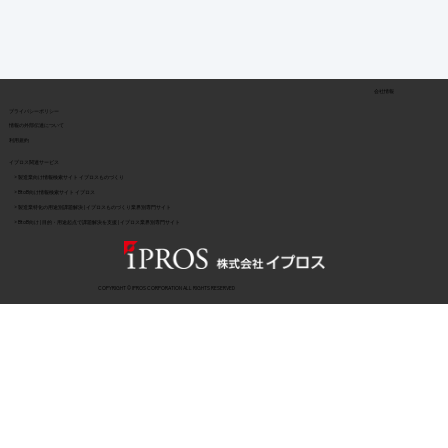
会社情報
​プライバシーポリシー
​情報の外部伝達について
利用規約
イプロス関連サービス
> 製造業向け情報検索サイト イプロスものづくり
> BtoB向け情報検索サイト イプロス
> 製造業特化の用途別課題解決 | イプロスものづくり業界別専門サイト
> BtoB向け | 目的・用途起点で課題解決を支援 | イプロス業界別専門サイト
COPYRIGHT © IPROS CORPORATION ALL RIGHTS RESERVED