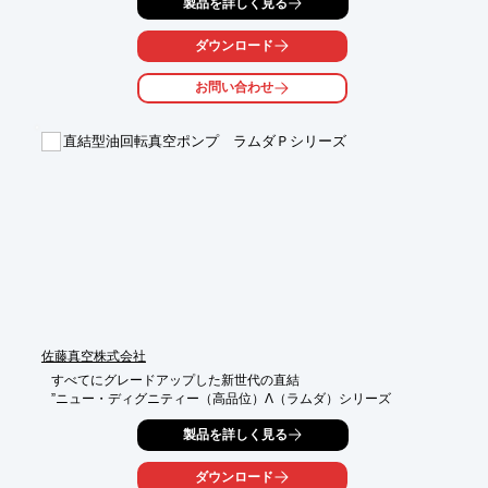
製品を詳しく見る
社の2室型箱型乾燥機 SBD-50W型は、2つの独立した乾燥室を備
え、それぞれ異なる温度設定が可能なため、多様な試薬の乾燥ニ
ーズに対応します。

ダウンロード
【活用シーン】

お問い合わせ
・複数の試薬を同時に乾燥させる場合

・異なる乾燥温度を必要とする試薬の乾燥

・研究開発における試薬の前処理

直結型油回転真空ポンプ ラムダＰシリーズ
【導入の効果】

・試薬ごとの最適な乾燥条件の設定が可能

・乾燥時間の短縮と効率化

・実験結果の信頼性向上
佐藤真空株式会社
すべてにグレードアップした新世代の直結　

”ニュー・ディグニティー（高品位）Λ（ラムダ）シリーズ
製品を詳しく見る
ダウンロード