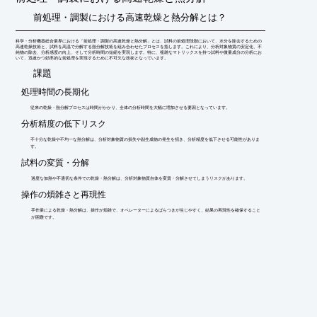
い。
前処理・調製における高速乾燥と熱分解とは？
科学・分析機器総合業界における「前処理・調製の高速乾燥と熱分解」とは、試料の前処理段階において、水分を除去するための
高速乾燥技術と、試料を高温で分解する熱分解技術を組み合わせたプロセスを指します。これにより、分析対象物質の安定化、不
純物の除去、分析感度の向上、そして分析時間の短縮を実現します。特に、複雑なマトリックスを持つ試料や微量成分の分析にお
いて、迅速かつ効率的な前処理を実現するために不可欠な技術となっています。
​課題
処理時間の長期化
従来の乾燥・熱分解プロセスは時間がかかり、全体の分析時間を大幅に増加させる要因となっています。
分析精度の低下リスク
不十分な乾燥や不均一な熱分解は、分析対象物質の損失や副生成物の発生を招き、分析精度を低下させる可能性がありま
す。
試料の変質・分解
過度な加熱や不適切な条件での乾燥・熱分解は、分析対象物質自体を変質・分解させてしまうリスクがあります。
操作の煩雑さと再現性
手作業による乾燥・熱分解は、操作が煩雑で、オペレーターによるばらつきが生じやすく、結果の再現性を確保すること
が困難です。