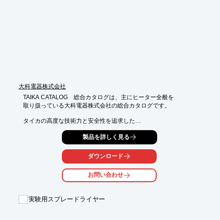
■オイル逆流構造内蔵

■ガスバラストバルブ内蔵

※詳しくはPDFをダウンロードして頂くか、お気軽にお問合せく
ださい。
大科電器株式会社
TAIKA CATALOG　総合カタログは、主にヒーター全般を

取り扱っている大科電器株式会社の総合カタログです。

タイカの高度な技術力と安全性を追求した

マントルヒーター(フラスコ用マントルヒーター等)や

製品を詳しく見る
ケーブルヒーター(フレキシブルヒーター等)、

その他各種ヒーターを多種多様に取り揃えています。

ダウンロード
【掲載内容】

■マントルヒーター

お問い合わせ
■ケーブルヒーター

■特別製マントルヒーター

■その他

実験用スプレードライヤー
※詳しくはカタログをご覧頂くか、お気軽にお問い合わせ下さ
い。