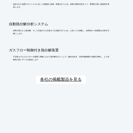
設定された温度プロファイルに従って自動的に加熱・乾燥を行うため、試料の変質を防ぎつつ、再現性の高い前処理を実
現します。
自動熱分解分析システム
試料の投入から熱分解、そして生成ガスの分析までを自動で行うため、人的ミスを排除し、効率的かつ高精度な分析を可
能にします。
ガスフロー制御付き熱分解装置
不活性ガスなどのフローを精密に制御しながら熱分解を行うことで、酸化を防ぎ、分析対象物質の分解を抑制し、より信
頼性の高いデータを提供します。
各社の掲載製品を見る