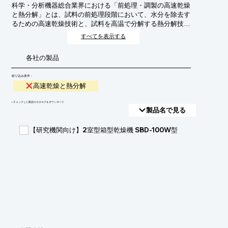
科学・分析機器総合業界における「前処理・調製の高速乾燥
と熱分解」とは、試料の前処理段階において、水分を除去す
るための高速乾燥技術と、試料を高温で分解する熱分解技術
を組み合わせたプロセスを指します。これにより、分析対象
すべてを表示する
物質の安定化、不純物の除去、分析感度の向上、そして分析
時間の短縮を実現します。特に、複雑なマトリックスを持つ
各社の製品
試料や微量成分の分析において、迅速かつ効率的な前処理を
実現するために不可欠な技術となっています。
絞り込み条件：
高速乾燥と熱分解
​▼チェックした製品のカタログをダウンロード
製品名で見る
【研究機関向け】2室型箱型乾燥機 SBD-100W型