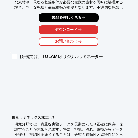
な素材や、異なる乾燥条件が必要な複数の素材を同時に処理する
場合、均一な乾燥と品質維持が重要となります。不適切な乾燥条
件は、素材の変質や性能低下を招く可能性があります。当社の2
製品を詳しく見る
室型箱型乾燥機 SBD-50W型は、2つの室でそれぞれ温度設定が可
能であり、多様な素材乾燥ニーズに対応します。

ダウンロード
【活用シーン】

・異なる乾燥温度を必要とする複数素材の同時乾燥

お問い合わせ
・デリケートな素材の精密な温度管理下での乾燥

・研究開発における多様な乾燥条件の試行

【研究向け】TOLAMIオリジナルラミネーター
【導入の効果】

・素材ごとの最適な乾燥条件設定による品質維持

・複数素材の効率的な同時乾燥による時間短縮

・研究開発のスピードアップとデータ精度の向上
東京ラミネックス株式会社
研究分野では、貴重な実験データを長期にわたり正確に保存・保
護することが求められます。特に、湿気、汚れ、破損からデータ
を守り、視認性を維持することは、研究の信頼性と継続性にとっ