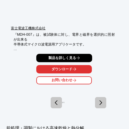
富士電波工機株式会社
『MDH-007』は、被試験体に対し、電界と磁界を選択的に照射
が出来る

半導体式マイクロ波電源用アプリケータです。

オプションとして進行波電力と反射波電力のデジタルモニタ表示

製品を詳しく見る
およびアイソレータをご用意。また、915MHz、2.45GHz、
5.8GHz、

10GHzをそれぞれラインアップしております。

ダウンロード
その他にも、ご要望に合わせた様々なカスタマイズが可能となっ
お問い合わせ
て

おりますので、是非当社までお気軽にご相談下さい。

【特長】

■電界・磁界を選択的照射可能

1 / 1
■各種ラインアップ

■共振周波数の可変が可能

■コンパクト設計

■カスタマイズ対応

前処理・調製における高速乾燥と熱分解
※詳しくはカタログをご覧頂くか、お気軽にお問い合わせ下さ