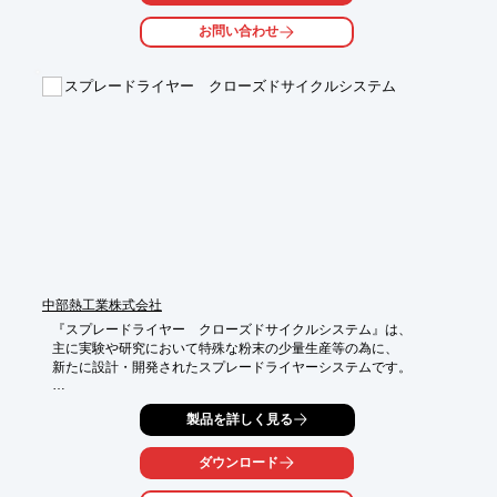
お問い合わせ
スプレードライヤー クローズドサイクルシステム
中部熱工業株式会社
『スプレードライヤー　クローズドサイクルシステム』は、

主に実験や研究において特殊な粉末の少量生産等の為に、

新たに設計・開発されたスプレードライヤーシステムです。

7.7インチのタッチパネルを計装しており、操作性も良好です。

製品を詳しく見る
温度調節は、50℃～160℃で可能です。

【特長】

ダウンロード
■実験用に

■少量生産用に
