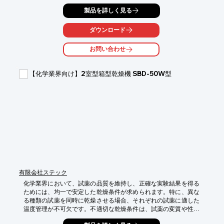
ます。不適切な温度管理は、試薬の変質や性能低下を招く可能性
製品を詳しく見る
があります。当社の2室型箱型乾燥機 SBD-100W型は、2つの独
立した乾燥室を備え、それぞれ異なる温度設定が可能なため、こ
うしたニーズに対応します。

ダウンロード
【活用シーン】

お問い合わせ
・異なる温度設定が必要な試薬の同時乾燥

・少量多品種の試薬乾燥

・品質管理における試薬の乾燥工程

【化学業界向け】2室型箱型乾燥機 SBD-50W型
【導入の効果】

・試薬ごとの最適な乾燥条件での処理が可能

・乾燥工程の効率化

・試薬の品質維持と安定化
有限会社ステック
化学業界において、試薬の品質を維持し、正確な実験結果を得る
ためには、均一で安定した乾燥条件が求められます。特に、異な
る種類の試薬を同時に乾燥させる場合、それぞれの試薬に適した
温度管理が不可欠です。不適切な乾燥条件は、試薬の変質や性能
低下を招き、実験の信頼性に影響を与える可能性があります。当