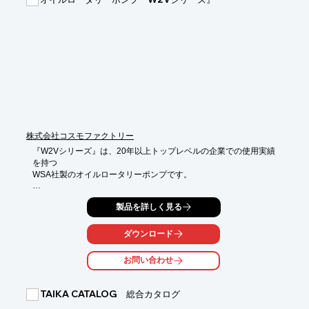
【特長】

■マイクロ波出力を高精度に連続可変可能

■発振周波数の可変が可能

■デジタルモニタ表示を標準装備

■各種変調が可能

■短時間で実験が可能

※詳しくはカタログをご覧頂くか、お気軽にお問い合わせ下さ
い。
株式会社コスモファクトリー
『W2Vシリーズ』は、20年以上トップレベルの企業での使用実績
を持つ

WSA社製のオイルロータリーポンプです。

産業及び研究分野の様々な分野で活躍。

製品を詳しく見る
主に電子顕微鏡などのバックポンプや真空乾燥機器、凍結乾燥機
器などに

使用されております。

ダウンロード
【特長】

お問い合わせ
■高性能

■軽量・コンパクト

■低騒音・低振動

TAIKA CATALOG 総合カタログ
■シンプル構造
