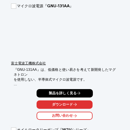
■循環式乾燥器　ベーシックタイプ

マイクロ波電源『GNU-131AA』
■循環式乾燥器　ハイパフォーマンスタイプ

■循環式乾燥器　スモールタイプ

■循環式乾燥器　蒸気式タイプ

■循環式乾燥器　カートインタイプ　など

※詳しくはPDFをダウンロードして頂くか、お気軽にお問い合わ
せ下さい。
富士電波工機株式会社
『GNU-131AA』は、低価格と使い易さを考えて新開発したマグ
ネトロン

を使用しない、半導体式マイクロ波電源です。

各種電池材料の開発・化学合成・反応・低温焼成・乾燥・プラズ
製品を詳しく見る
マ処理

などの実験にお使いいただけます。

ダウンロード
また、進行派電力と反射波電力のデジタル表示を標準装備。さら
に電源が

お問い合わせ
商用電源AC100V・デスクトップサイズなので実験室の片隅に設
置可能。

オイルロータリーポンプ『W2Vシリーズ』