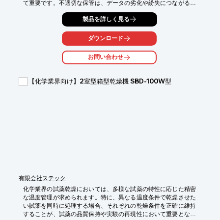
て重要です。不適切な保管は、データの劣化や紛失につながる可
能性があります。TOLAMIオリジナルラミネーターは、独自の2段
製品を詳しく見る
回転式ヒートロール機構により、熱ムラを解消し、寒冷地での大
量加工でも均一で美しい仕上がりが得られるため、実験データの
確実な保護を実現します。

ダウンロード
【活用シーン】

お問い合わせ
・実験結果の記録用紙のラミネート

・グラフや図表の保護

・研究資料の長期保存

【化学業界向け】2室型箱型乾燥機 SBD-100W型
・フィールド調査で得た資料の保護

【導入の効果】

・データの劣化や破損を防ぎ、長期保存が可能

・視認性を維持し、研究の正確性をサポート

・取り扱いやすくなり、資料の共有が容易に
有限会社ステック
化学業界の試薬乾燥においては、多様な試薬の特性に応じた精密
な温度管理が求められます。特に、異なる温度条件で乾燥させた
い試薬を同時に処理する場合、それぞれの乾燥条件を正確に維持
することが、試薬の品質保持や実験の再現性において重要となり