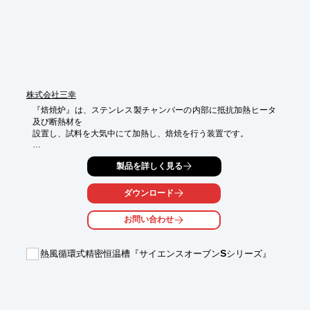
■生産される原料の特性は均質な原料を保証

※詳しくはお問い合わせ、またはカタログをダウンロードして下
さい。
株式会社三幸
『焙焼炉』は、ステンレス製チャンバーの内部に抵抗加熱ヒータ
及び断熱材を

設置し、試料を大気中にて加熱し、焙焼を行う装置です。

プログラムタイプの温度調節器を採用し、19個のプログラム（1
製品を詳しく見る
プログラム/

19ステップ）を保持、設定が可能。

ダウンロード
石英管にヒータを入れることにより、パーティクルコンタミを発
生させません。

お問い合わせ
【特長】

■過昇温度防止機能で、ヒータの異常加熱を防止

熱風循環式精密恒温槽『サイエンスオーブンSシリーズ』
■無停電電源（制御系のみ）により、瞬時に停電を対策

■ペーパーレス記録針（8打点）を設け、炉内の温度データを取り
込み可能

■プログラムタイプの温度調節器を採用

■19個のプログラム（1プログラム/19ステップ）を保持、設定が