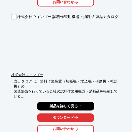
お問い合わせ
■タッチパネル付き

※詳しくはお問い合わせ、またはカタログをダウンロードして下
株式会社ウィンゴー 試料作製用機器・消耗品 製品カタログ
さい。
株式会社ウィンゴー
当カタログは、試料作製装置（切断機・埋込機・研磨機・乾燥
機）の

製造販売を行っている会社の試料作製用機器・消耗品を掲載して
いる

製品カタログです。

製品を詳しく見る
「試料切断機」をはじめ、「試料埋込機」、「試料研磨機」、

「自動研磨装置」等の製品を掲載しております。

ダウンロード
【掲載内容】

お問い合わせ
■試料切断機
