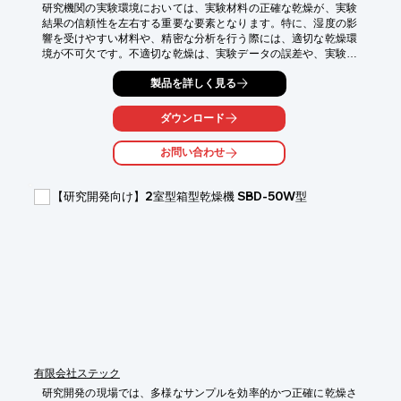
研究機関の実験環境においては、実験材料の正確な乾燥が、実験
結果の信頼性を左右する重要な要素となります。特に、湿度の影
響を受けやすい材料や、精密な分析を行う際には、適切な乾燥環
境が不可欠です。不適切な乾燥は、実験データの誤差や、実験の
失敗につながる可能性があります。DRY BOY 簡易型除湿エアー
製品を詳しく見る
発生装置は、高圧エアーを使用し、様々な材料の乾燥を可能にし
ます。実験の目的に合わせて、最適な乾燥環境を提供します。

ダウンロード
【活用シーン】

・実験材料の乾燥

お問い合わせ
・プラスチックペレット等の乾燥

【導入の効果】

【研究開発向け】2室型箱型乾燥機 SBD-50W型
・実験の精度向上

・実験の効率化

・材料の劣化防止
有限会社ステック
研究開発の現場では、多様なサンプルを効率的かつ正確に乾燥さ