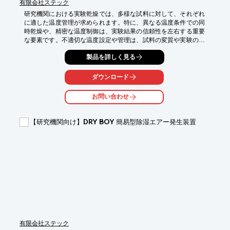
有限会社ステック
研究機関における実験乾燥では、多様な試料に対して、それぞれ
に適した温度管理が求められます。特に、異なる温度条件での同
時乾燥や、精密な温度制御は、実験結果の信頼性を左右する重要
な要素です。不適切な温度設定や管理は、試料の変質や実験の再
現性に影響を与える可能性があります。当社の2室型箱型乾燥機 
製品を詳しく見る
SBD-100W型は、2つの独立した乾燥室を備え、それぞれに異な
る温度設定が可能なため、こうした研究現場のニーズに対応しま
す。

ダウンロード
【活用シーン】

お問い合わせ
・異なる温度条件での試料の同時乾燥

・精密な温度管理が必要な実験

・少量多品種の試料乾燥

【研究機関向け】DRY BOY 簡易型除湿エアー発生装置
【導入の効果】

・実験効率の向上

・実験結果の信頼性向上

・研究開発のスピードアップ
有限会社ステック