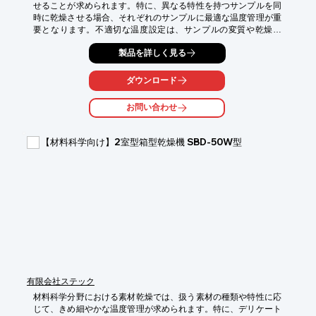
せることが求められます。特に、異なる特性を持つサンプルを同
時に乾燥させる場合、それぞれのサンプルに最適な温度管理が重
要となります。不適切な温度設定は、サンプルの変質や乾燥不
足、過乾燥を招き、実験結果の信頼性に影響を与える可能性があ
製品を詳しく見る
ります。当社の2室型箱型乾燥機 SBD-50W型は、2つの独立した
乾燥室を備え、それぞれ異なる温度設定が可能なため、多様なサ
ンプルのニーズに対応し、研究開発の効率化と精度の向上をサポ
ダウンロード
ートします。

お問い合わせ
【活用シーン】

・異なる温度条件でのサンプル乾燥

・少量多品種のサンプル乾燥

【材料科学向け】2室型箱型乾燥機 SBD-50W型
・実験室での試作品乾燥

【導入の効果】

・サンプルの特性に合わせた個別温度管理が可能

・乾燥時間の短縮と効率化

・実験結果の信頼性向上
有限会社ステック
材料科学分野における素材乾燥では、扱う素材の種類や特性に応
じて、きめ細やかな温度管理が求められます。特に、デリケート