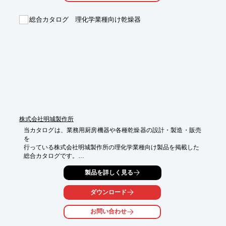
■試料埋込機

■試料研磨機

総合カタログ 理化学業種向け乾燥器
■自動研磨装置

■試料乾燥機　など

※詳しくはお問い合わせ、またはカタログをダウンロードしてく
ださい。
株式会社明城製作所
当カタログは、業務用厨房機器や各種乾燥器の設計・製造・販売
を

行っている株式会社明城製作所の理化学業種向け製品を掲載した

総合カタログです。

使い勝手と性能を高次元で両立する「循環式乾燥器 ベーシックタ
製品を詳しく見る
イプ」、

高機能・高性能を兼ね備えた「循環式乾燥器 ハイパフォーマンス
ダウンロード
タイプ」

など様々な製品を掲載しております。

お問い合わせ
【掲載内容】
