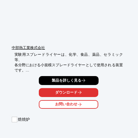
中部熱工業株式会社
実験用スプレードライヤーは、化学、食品、薬品、セラミック
等、

各分野における小規模スプレードライヤーとして使用される装置
です。

その目的は一般実験用のみならず多種少量生産用としても好評で
製品を詳しく見る
す。

ダウンロード
原料は乾燥と同時に狭い範囲の均一した顆粒製品の製造ができま
す。

お問い合わせ
当製品はアルミニウム酸化物、その他セラミック成型加工品用原
料のドライヤーとして、

重要な役割をはたしております。

焙焼炉
【特長】

■原料における最低水分の調節可能

■流動性の良い粉塵の出ない顆粒製品となる
