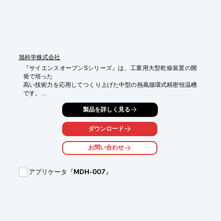
可能

※詳しくはPDF資料をご覧いただくか、お気軽にお問い合わせ下
さい。
旭科学株式会社
『サイエンスオーブンSシリーズ』は、工業用大型乾燥装置の開
発で培った

高い技術力を応用してつくり上げた中型の熱風循環式精密恒温槽
です。

標準仕様は防爆クッション扉付で機種も豊富に品揃えして、生産
製品を詳しく見る
部門、

研究部門と汎用性のある、中型恒温槽としてお勧めします。

ダウンロード
【ラインアップ】

お問い合わせ
■S-60

■S-80

■S-100

アプリケータ『MDH-007』
※詳しくはPDFをダウンロードして頂くか、お問い合わせくださ
い。