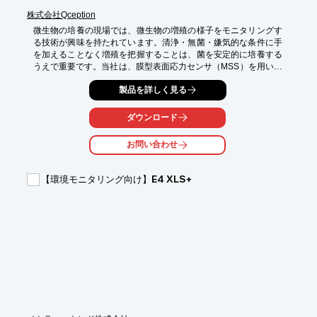
株式会社Qception
微生物の培養の現場では、微生物の増殖の様子をモニタリングす
る技術が興味を持たれています。清浄・無菌・嫌気的な条件に手
を加えることなく増殖を把握することは、菌を安定的に培養する
うえで重要です。当社は、膜型表面応力センサ（MSS）を用いた
ニオイセンサを用いることで、微生物培養中に発生するニオイを
製品を詳しく見る
検知し、培養状況のモニタリングを実現します。ニオイを測るこ
とで、培地からサンプリングせずに非接触で菌の増殖を把握する
ことが可能となります。このニオイセンサがお客様のああ使う微
ダウンロード
生物培養で発生するニオイを検知できるかどうか、まずは受託測
定にて可能性を評価し、ニオイセンサの活用可能性について評価
お問い合わせ
いたします。

【活用シーン】

【環境モニタリング向け】E4 XLS+
・培地中の菌の増殖状況の把握

・培養が適切に進んでいるかの評価

【導入の効果】

・安定した微生物培養

・コンタミ発生の早期検知