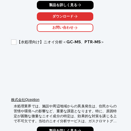
した。携帯用リン酸計 MD50は、これらの課題を解決し、研究者
製品を詳しく見る
の皆様が迅速かつ正確にリン酸濃度を測定できるよう設計されて
います。

ダウンロード
【活用シーン】

・水質分析実験

お問い合わせ
・培地調整

・環境調査

【水処理向け】ニオイ分析＜GC-MS、PTR-MS＞
【導入の効果】

・迅速な測定による実験効率の向上

・高精度な測定データによる実験結果の信頼性向上

・持ち運び可能なため、場所を選ばず測定可能
株式会社Qception
水処理業界では、施設や周辺地域からの異臭発生は、住民からの
苦情や環境への影響など、重要な課題となります。特に、原因特
定が困難な微量なニオイ成分の特定は、効果的な対策を講じる上
で不可欠です。当社のニオイ分析サービスは、ガスクロマトグラ
フ質量分析計（GC-MS）およびプロトン移動反応質量分析計
製品を詳しく見る
(PTR-MS)を用いることで、これらの微量なニオイ成分を定性