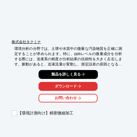
株式会社タクミナ
環境分析の分野では、土壌や水質中の微量な汚染物質を正確に測
定することが求められます。特に、ppbレベルの微量成分を分析
する際には、送液系の精度が分析結果の信頼性を大きく左右しま
す。脈動があると、送液流量が変動し、測定誤差の原因となる可
能性があります。また、サンプルの変質を防ぐことも重要です。
製品を詳しく見る
当社製品は、0.01mL/min単位での微量送液を可能にし、長時間の
安定送液を実現します。これにより、正確で信頼性の高い分析結
果を得ることが可能になります。

ダウンロード
【活用シーン】

お問い合わせ
・水質汚染調査における微量成分分析

・土壌汚染調査における微量成分分析

・研究機関における環境分析

【環境計測向け】精密微細加工
【導入の効果】

・高精度な分析結果の実現

・分析時間の短縮

・実験データの信頼性向上