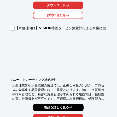
ダウンロード
【活用シーン】

・大気汚染物質の測定

お問い合わせ
・水質分析

・ガス検知器

【水処理向け】VISION小型タービン流量計による水量把握
【導入の効果】

・正確なサンプル移送による信頼性の高い測定結果

・コンパクト設計による設置場所の柔軟性

・高い耐久性による長期的な運用コストの削減
サニー・トレーディング株式会社
水処理業界や水量把握の用途では、正確な水量の計測が、プロセ
スの効率化や品質管理において重要となります。特に、水質維持
や排水管理など、精密な流量管理が求められる場面では、信頼性
の高い計測機器が不可欠です。不適切な水量把握は、処理能力の
低下やコスト増加につながる可能性があります。VISION小型ター
製品を詳しく見る
ビン流量計は、小型・軽量・低コストでありながら、最大65 
l/minまでの流量を正確に測定し、水処理プロセスにおける水量把
握をサポートします。
