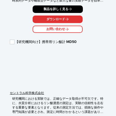
時系列データや離散型データなど膨大な量の実験データを効率的
にインポートし、詳細な解析を経てグラフ化するプロセスは環境
製品を詳しく見る
変化の把握や対策立案において重要です。

不十分なデータ解析や不明瞭なグラフ表現は、状況の誤解や不適
切な判断につながる可能性があります。

ダウンロード
『Igor Pro』はこれらの課題に対応するため、観測機器やシステ
ムから得られたデータの取り込みから統計解析・信号処理による
お問い合わせ
解析、グラフ化、結果のレイアウトまでを一貫してサポートしま
す。

さらに組み込みのプログラミング言語により一連の作業を自動化
【研究機関向け】携帯用リン酸計 MD50
できるため、モニタリングデータの解析・可視化を効率化しま
す。

【活用シーン】

・環境モニタリングデータの解析と可視化

・汚染物質の時系列変化の可視化

・複数の観測地点のデータを統合して比較

・解析結果をグラフ・表・テキストとしてレポート形式で出力

【導入の効果】

・データ解析の精度向上

・モニタリング結果の迅速な把握

セントラル科学株式会社
・解析らレポート作成までの自動化による時間短縮
研究機関における実験では、正確なデータ取得が不可欠です。特
に、水質分析におけるリン酸濃度の測定は、実験の信頼性を左右
する重要な要素となります。従来の測定方法では、煩雑な操作や
専門知識が必要とされ、測定に時間がかかるという課題がありま