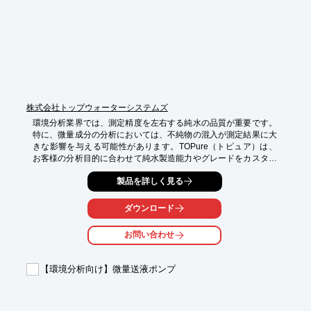
株式会社トップウォーターシステムズ
環境分析業界では、測定精度を左右する純水の品質が重要です。
特に、微量成分の分析においては、不純物の混入が測定結果に大
きな影響を与える可能性があります。TOPure（トピュア）は、
お客様の分析目的に合わせて純水製造能力やグレードをカスタマ
イズできるため、精度の高い測定を可能にします。

製品を詳しく見る
【活用シーン】

・環境試料中の微量成分分析

ダウンロード
・水質検査

・研究室での実験

お問い合わせ
【導入の効果】

・分析精度の向上

【環境分析向け】微量送液ポンプ
・測定結果の信頼性向上

・ランニングコストの削減