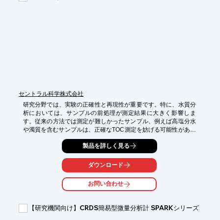
・腐食性気体、液体分析の信頼性向上

・高温環境下における信頼性向上
セントラル科学株式会社
研究分野では、実験の正確性と再現性が重要です。特に、水質分
析においては、サンプルの前処理が測定結果に大きく影響しま
す。従来の方法では測定が難しかったサンプル、例えば高塩分水
や濁質を含むサンプルは、正確なTOC測定を妨げる可能性があり
ます。Sievers InnovOxは、超臨界水酸化（SCWO）技術によ
製品を詳しく見る
り、これらの課題を解決し、研究におけるデータ信頼性を高めま
す。

ダウンロード
【活用シーン】

・環境研究における水質分析

お問い合わせ
・化学研究における反応モニタリング

・バイオテクノロジー研究における培養液分析

【研究機関向け】CRDS簡易型微量分析計 SPARKシリーズ
【導入の効果】

・幅広いサンプルへの対応による、研究の効率化
