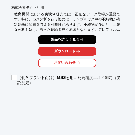
株式会社テクネ計測
教育機関における実験や研究では、正確なデータ取得が重要で
す。特に、ガス分析を行う際には、サンプルガス中の不純物が測
定結果に影響を与える可能性があります。不純物が多いと、正確
な分析を妨げ、誤った結論を導く原因となります。プレフィルタ
ーは、サンプルガス中の液体や粉体を効率的に除去し、正確な測
製品を詳しく見る
定を可能にします。

【活用シーン】

ダウンロード
・実験室でのガス分析

・研究室でのガスサンプリング

お問い合わせ
・教育用分析機器の保護

【導入の効果】

【化学プラント向け】MSSを用いた高精度ニオイ測定（受
・正確な分析結果の実現

託測定）
・分析機器の保護による長期的な利用

・メンテナンス頻度の低減