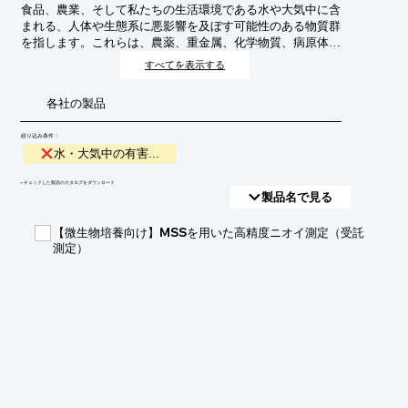
食品、農業、そして私たちの生活環境である水や大気中に含
まれる、人体や生態系に悪影響を及ぼす可能性のある物質群
を指します。これらは、農薬、重金属、化学物質、病原体な
ど多岐にわたり、その検出・分析は、安全な食料供給、環境
すべてを表示する
保全、公衆衛生の維持に不可欠です。
各社の製品
絞り込み条件：
水・大気中の有害...
​▼チェックした製品のカタログをダウンロード
製品名で見る
【微生物培養向け】MSSを用いた高精度ニオイ測定（受託
測定）