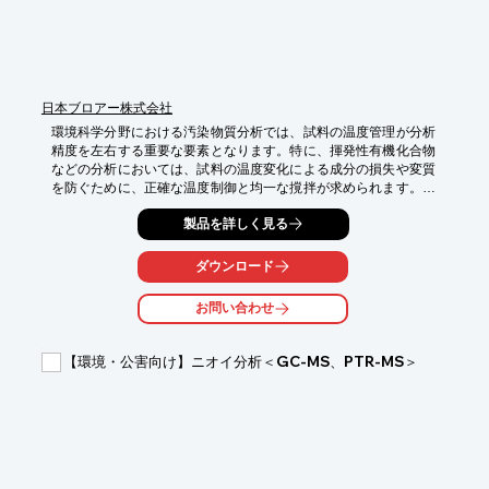
日本ブロアー株式会社
環境科学分野における汚染物質分析では、試料の温度管理が分析
精度を左右する重要な要素となります。特に、揮発性有機化合物
などの分析においては、試料の温度変化による成分の損失や変質
を防ぐために、正確な温度制御と均一な撹拌が求められます。適
切な温度管理と撹拌が行われない場合、分析結果の信頼性が損な
製品を詳しく見る
われる可能性があります。スターラー付き温調ステージは、これ
らの課題に対応し、正確な分析を支援します。

ダウンロード
【活用シーン】

・汚染物質の抽出・濃縮

お問い合わせ
・化学反応の温度制御

・試料の溶解・混合

【環境・公害向け】ニオイ分析＜GC-MS、PTR-MS＞
【導入の効果】

・温度管理と撹拌を同時に実現

・分析の再現性と信頼性の向上

・実験効率の向上