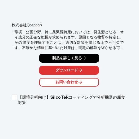
株式会社Qception
環境・公害分野、特に臭気源特定においては、発生源となるニオ
イ成分の正確な把握が求められます。原因となる物質を特定し、
その濃度を理解することは、適切な対策を講じる上で不可欠で
す。不確かな情報に基づいた対策は、問題の解決を遅らせる可能
性があります。当社は、ガスクロマトグラフ質量分析計（GC-
製品を詳しく見る
MS）およびプロトン移動反応質量分析計(PTR-MS)を用いた機器
分析により、微量なニオイ成分を定性的・定量的に評価し、臭気
源特定を科学的に支援いたします。

ダウンロード
【活用シーン】

お問い合わせ
・工場、事業所周辺の異臭原因調査

・廃棄物処理施設からの臭気成分分析

・下水処理場などの公衆衛生関連施設の臭気評価

【環境分析向け】SilcoTekコーティングで分析機器の腐食
対策
【導入の効果】

・臭気発生源の特定精度向上

・原因物質の特定と濃度把握による効果的な対策立案

・ニオイ成分の定量的な評価