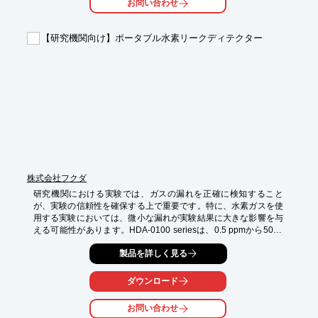
お問い合わせ
・水質分析

【導入の効果】

【研究機関向け】ポータブル水素リークディテクター
・高い耐熱性により、高温環境下での分析が可能

・優れた耐薬品性により、様々な化学物質に対応

・高純度な素材により、正確な分析結果を提供
株式会社フクダ
研究機関における実験では、ガスの漏れを正確に検知すること
が、実験の信頼性を確保する上で重要です。特に、水素ガスを使
用する実験においては、微小な漏れが実験結果に大きな影響を与
える可能性があります。HDA-0100 seriesは、0.5 ppmから5000 
ppmまでの広範囲な水素濃度を測定できるため、様々な実験環境
製品を詳しく見る
での利用に適しています。小型軽量で持ち運びにも便利です。

【活用シーン】

ダウンロード
・水素ガスを利用した実験

・ガス漏れ検査

お問い合わせ
・研究室での安全管理
