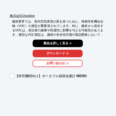
株式会社Qception
建材業界では、室内空気環境の質を保つために、揮発性有機化合
物（VOC）の測定が重要視されています。特に、建材から発生す
るVOCは、居住者の健康や快適性に影響を与える可能性がありま
す。適切なVOC測定は、建材の安全性評価や製品開発において不
可欠です。当社は、膜型表面応力センサ（MSS）を用いた受託測
製品を詳しく見る
定により、建材のニオイ測定の可能性を評価し、お客様のVOC測
定に関する課題解決を支援いたします。

ダウンロード
【活用シーン】

・新築建材のVOC放散試験

お問い合わせ
・リフォーム建材のVOC評価

・建材製品の品質管理におけるニオイ成分評価

【研究機関向け】ポータブル残留塩素計 MD50
【導入の効果】

・建材のVOC含有量の客観的な評価

・居住者の健康リスク低減に向けた製品開発の支援

・製品の安全性・信頼性向上