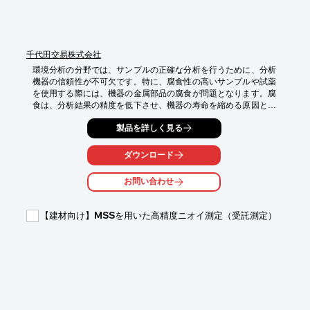
千代田交易株式会社
環境分析の分野では、サンプルの正確な分析を行うために、分析
機器の信頼性が不可欠です。特に、腐食性の高いサンプルや試薬
を使用する際には、機器の金属部品の腐食が問題となります。腐
食は、分析結果の精度を低下させ、機器の寿命を縮める原因とな
ります。SilcoTekコーティングは、1～2.4μm程度の膜厚で、金属
製品を詳しく見る
表面に優れた耐腐食性を付与します。これにより、分析機器の部
品の腐食を防ぎ、長期間にわたって安定した性能を維持すること
が可能になります。

ダウンロード
【活用シーン】

お問い合わせ
・環境汚染物質の分析

・排水・廃液分析

・大気分析

【建材向け】MSSを用いた高精度ニオイ測定（受託測定）
【導入の効果】

・分析結果の信頼性向上

・機器のメンテナンス頻度削減

・部品交換コストの削減