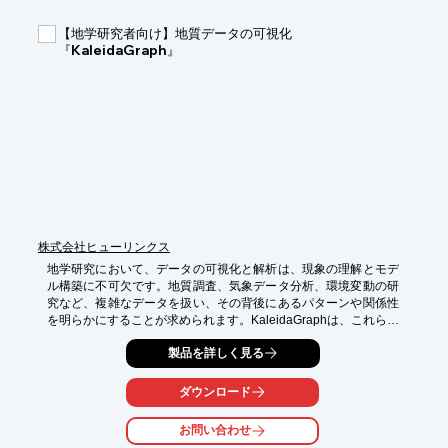
り、環境分析における汚染物質の検出精度を高めることが期待で
きます。

【地学研究者向け】地質データの可視化
『KaleidaGraph』
【活用シーン】

・環境水中の微細粒子分析

・大気中の微粒子捕集・分析

・土壌中の汚染物質分離

・排水処理における固液分離

【導入の効果】

・微粉体・ミクロン単位の汚染物質の分離能力向上

・分析精度の向上

・ラボでの効率的なサンプル前処理

・JIS規格試験ふるい機（200mm、300mm）の搭載可能
株式会社ヒューリンクス
地学研究において、データの可視化と解析は、現象の理解とモデ
ル構築に不可欠です。地質調査、気象データ分析、環境変動の研
究など、複雑なデータを扱い、その背後にあるパターンや関係性
を明らかにすることが求められます。KaleidaGraphは、これらの
課題に対し、科学的に正確なグラフ作成と高度なデータ解析機能
製品を詳しく見る
を提供します。これにより、研究者はデータを効果的に視覚化
し、複雑な現象を理解し、研究成果を明確に表現できます。

ダウンロード
【活用シーン】

・岩石、地質の化学組成データの解析

お問い合わせ
・気象データのトレンド分析と統計解析
