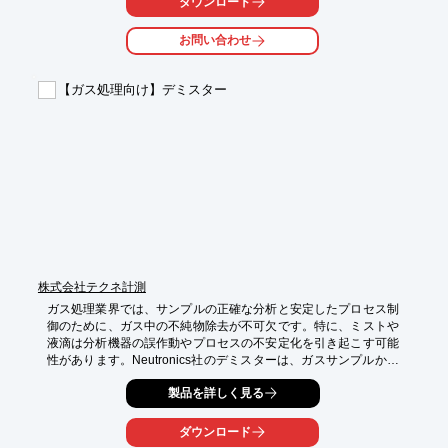
ダウンロード
【活用シーン】

お問い合わせ
・水処理プラントでの各工程の水量モニタリング

・工業用水の供給量管理

・排水量の計測と管理

【ガス処理向け】デミスター
・研究開発における流体量の精密測定

【導入の効果】

・正確な水量把握によるプロセス最適化

・水資源の効率的な利用

・排水基準遵守のためのデータ取得

・コスト削減への貢献
株式会社テクネ計測
ガス処理業界では、サンプルの正確な分析と安定したプロセス制
御のために、ガス中の不純物除去が不可欠です。特に、ミストや
液滴は分析機器の誤作動やプロセスの不安定化を引き起こす可能
性があります。Neutronics社のデミスターは、ガスサンプルから
これらの不純物を効果的に除去し、分析精度とプロセスの信頼性
製品を詳しく見る
を向上させます。

【活用シーン】

ダウンロード
・ガス分析
