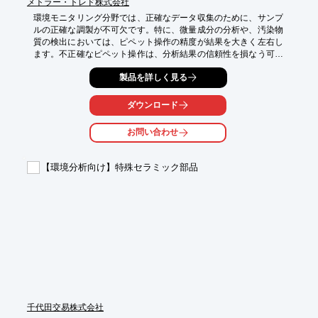
メトラー・トレド株式会社
環境モニタリング分野では、正確なデータ収集のために、サンプ
ルの正確な調製が不可欠です。特に、微量成分の分析や、汚染物
質の検出においては、ピペット操作の精度が結果を大きく左右し
ます。不正確なピペット操作は、分析結果の信頼性を損なう可能
性があります。メトラートレド/レイニンの『E4 XLS+』は、取り
製品を詳しく見る
扱いが容易で、高精度な液体測定を実現します。

【活用シーン】

ダウンロード
・水質検査におけるサンプル調製

・土壌汚染調査におけるサンプル調製

お問い合わせ
・大気汚染物質分析におけるサンプル調製

【導入の効果】

【環境分析向け】特殊セラミック部品
・高精度なサンプル調製による、分析結果の信頼性向上

・使いやすさによる、作業効率の向上

・カスタマイズ可能なプロトコル保存による、再現性の高い実験
の実現
千代田交易株式会社