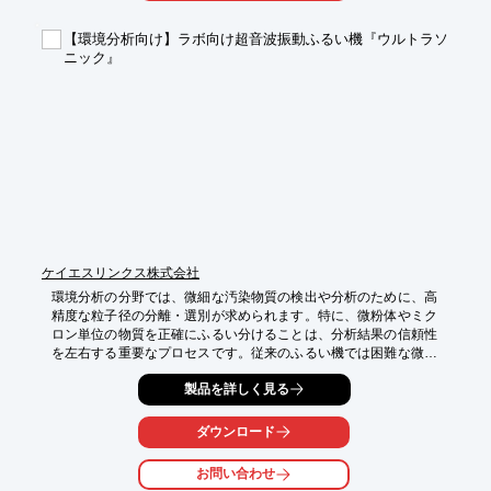
【導入の効果】

【環境分析向け】ラボ向け超音波振動ふるい機『ウルトラソ
・高感度測定による実験の正確性向上

ニック』
・迅速なガス漏れ検知による安全性の確保

・持ち運びやすさによる実験場所の柔軟性向上
ケイエスリンクス株式会社
環境分析の分野では、微細な汚染物質の検出や分析のために、高
精度な粒子径の分離・選別が求められます。特に、微粉体やミク
ロン単位の物質を正確にふるい分けることは、分析結果の信頼性
を左右する重要なプロセスです。従来のふるい機では困難な微細
粒子の分離能力の向上が、分析精度の向上に繋がります。

製品を詳しく見る
『ウルトラソニック』は、ラボでの使用に適したコンパクト設計
と、クランプバンド式の超音波ユニットを搭載した小型超音波振
ダウンロード
動ふるい機です。スクリーンにスイーブ振動方式による超音波振
動を加えることで、分解分級の困難な微粉体の篩過能力を大幅に
お問い合わせ
向上させ、ミクロン単位の選別にも効果を発揮します。これによ