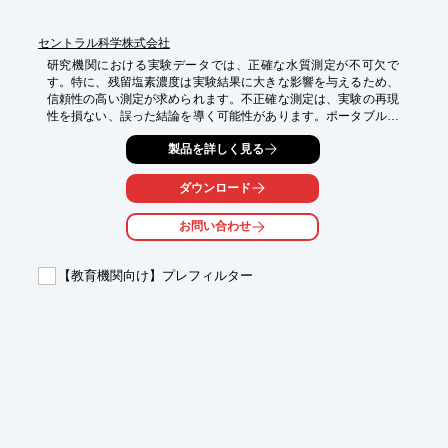
セントラル科学株式会社
研究機関における実験データでは、正確な水質測定が不可欠で
す。特に、残留塩素濃度は実験結果に大きな影響を与えるため、
信頼性の高い測定が求められます。不正確な測定は、実験の再現
性を損ない、誤った結論を導く可能性があります。ポータブル残
留塩素計 MD50は、DPD吸光光度法を採用し、遊離・全・結合残
製品を詳しく見る
留塩素を1台で測定できます。正確で再現性の高い測定により、
実験データの信頼性向上に貢献します。

ダウンロード
【活用シーン】

・水質に関する実験

お問い合わせ
・試薬調製における残留塩素濃度の確認

・実験用水の品質管理

【教育機関向け】プレフィルター
【導入の効果】

・正確な残留塩素測定による実験データの信頼性向上

・測定結果の再現性確保

・迅速な測定による実験効率の向上