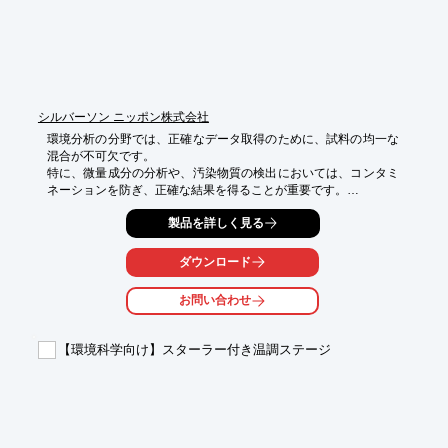
シルバーソン ニッポン株式会社
環境分析の分野では、正確なデータ取得のために、試料の均一な
混合が不可欠です。

特に、微量成分の分析や、汚染物質の検出においては、コンタミ
ネーションを防ぎ、正確な結果を得ることが重要です。

不適切な撹拌は、分析結果の信頼性を損なう可能性があります。

製品を詳しく見る
試験室用ミキサー ウルトラミックスアセンブリは、

開口部の小さな容器内でも強力に撹拌し、最大12Lの溶液撹拌能
ダウンロード
力を発揮します。

お問い合わせ
【活用シーン】

・環境試料の混合

・汚染物質分析

【環境科学向け】スターラー付き温調ステージ
・水質検査

【導入の効果】

・均一な混合による分析精度の向上

・洗浄性の高さによるコンタミネーションのリスク低減

・ラボスケールでの工程シミュレーションによる分析効率の向上