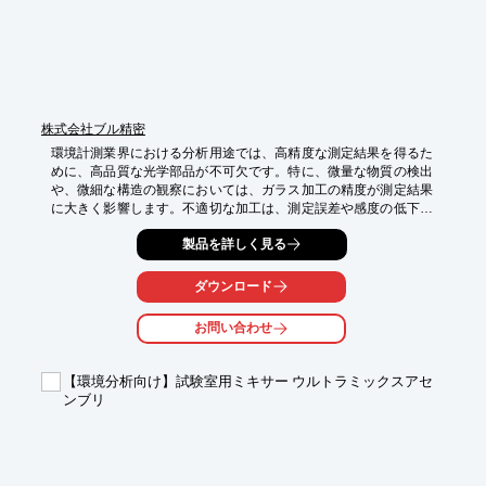
株式会社ブル精密
環境計測業界における分析用途では、高精度な測定結果を得るた
めに、高品質な光学部品が不可欠です。特に、微量な物質の検出
や、微細な構造の観察においては、ガラス加工の精度が測定結果
に大きく影響します。不適切な加工は、測定誤差や感度の低下を
引き起こし、正確な分析を妨げる可能性があります。当社では、
製品を詳しく見る
お客様のニーズに合わせた精密微細加工を提供し、分析の信頼性
向上に貢献します。

ダウンロード
【活用シーン】

・環境中の微量成分分析

お問い合わせ
・大気汚染物質の測定

・水質分析

・光学センサー

【環境分析向け】試験室用ミキサー ウルトラミックスアセ
ンブリ
【導入の効果】

・高精度な測定結果の実現

・分析精度の向上

・信頼性の高いデータ取得

・研究開発の効率化