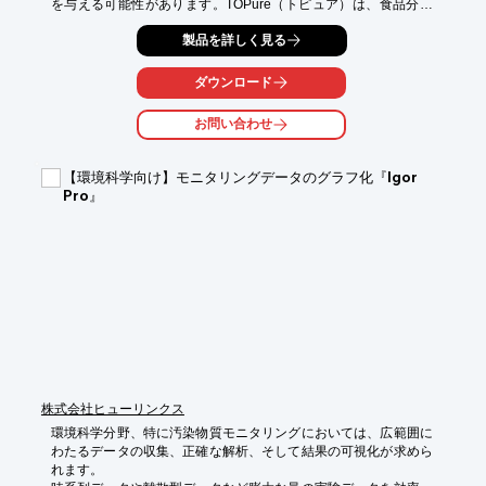
を与える可能性があります。TOPure（トピュア）は、食品分析
における精度の向上を目的とした高純水・超純水製造装置です。
製品を詳しく見る
お客様の分析室のスペースや分析目的に合わせて、最適なシステ
ムをオーダーメイドで提供します。

ダウンロード
【活用シーン】

・食品の成分分析

お問い合わせ
・品質検査

・研究開発

【環境科学向け】モニタリングデータのグラフ化『Igor
【導入の効果】

Pro』
・分析精度の向上

・安定したデータ取得

・ランニングコストの削減
株式会社ヒューリンクス
環境科学分野、特に汚染物質モニタリングにおいては、広範囲に
わたるデータの収集、正確な解析、そして結果の可視化が求めら
れます。
