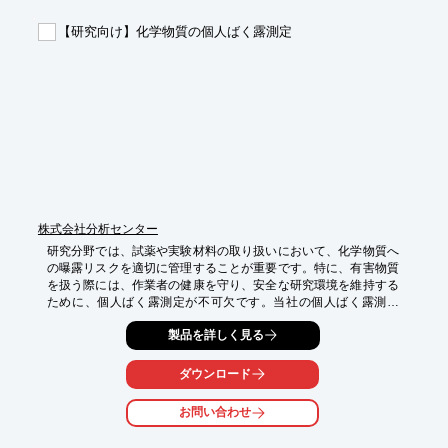
・環境変動に関するデータの時系列分析

・地震活動データの統計解析

【研究向け】化学物質の個人ばく露測定
・堆積物や土壌の粒度分布解析

【導入の効果】

・データの可視化による現象の理解促進

・高度なデータ解析による研究の効率化

・研究成果の明確な表現

・多様なグラフ形式によるデータの表現力向上
株式会社分析センター
研究分野では、試薬や実験材料の取り扱いにおいて、化学物質へ
の曝露リスクを適切に管理することが重要です。特に、有害物質
を扱う際には、作業者の健康を守り、安全な研究環境を維持する
ために、個人ばく露測定が不可欠です。当社の個人ばく露測定
は、作業者の呼吸域付近の空気中の有害物質濃度を測定し、リス
製品を詳しく見る
クを評価します。これにより、作業環境の改善や適切な保護具の
使用など、具体的な対策を講じることが可能になります。

ダウンロード
【活用シーン】

・試薬の調合・実験

お問い合わせ
・研究室での化学物質の取り扱い

・有害物質を取り扱う実験
