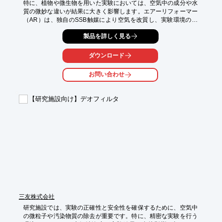
特に、植物や微生物を用いた実験においては、空気中の成分や水
質の微妙な違いが結果に大きく影響します。エアーリフォーマー
（AR）は、独自のSSB触媒により空気を改質し、実験環境の質
を高めることを目指します。改質された空気は、水や培地に取り
製品を詳しく見る
込むことで、実験対象の生育環境を整え、より正確で信頼性の高
い実験結果を得るためのサポートをします。

ダウンロード
【活用シーン】

・植物生理学実験

お問い合わせ
・微生物培養実験

・環境影響評価実験

・水質分析実験

【研究施設向け】デオフィルタ
【導入の効果】

・実験結果の再現性向上

・実験データの信頼性向上

・実験効率の向上

・研究の質の向上
三友株式会社
研究施設では、実験の正確性と安全性を確保するために、空気中
の微粒子や汚染物質の除去が重要です。特に、精密な実験を行う