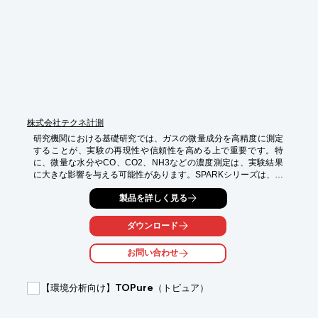
・高い信頼性と安定性による、データ精度の向上

・TOC→BOD、CODへの換算機能による、分析の多角化
株式会社テクネ計測
研究機関における基礎研究では、ガスの微量成分を高精度に測定
することが、実験の再現性や信頼性を高める上で重要です。特
に、微量な水分やCO、CO2、NH3などの濃度測定は、実験結果
に大きな影響を与える可能性があります。SPARKシリーズは、高
性能CRDSテクノロジーを採用し、これらの課題に対応します。

製品を詳しく見る
【活用シーン】

*   ガス分析が必要な研究

ダウンロード
*   高純度ガスを使用する実験

*   微量成分の正確な測定が必要な研究

お問い合わせ
【導入の効果】

*   高精度な測定による実験データの信頼性向上

【環境分析向け】TOPure（トピュア）
*   校正不要による運用コスト削減

*   広範囲な測定範囲による多様な研究への対応