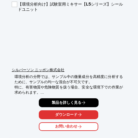
【環境分析向け】試験室用ミキサー【L5シリーズ】シール
【導入の効果】

ドユニット
・作業者の健康被害のリスク低減

・研究環境の安全性向上

・法令遵守
シルバーソン ニッポン株式会社
環境分析の分野では、サンプル中の微量成分を高精度に分析する
ために、サンプルの均一な混合が不可欠です。

特に、有害物質や危険物質を扱う場合、安全な環境下での作業が
求められます。

不適切な混合や汚染は、分析結果の精度を損なうだけでなく、作
製品を詳しく見る
業者の健康リスクを高める可能性があります。

当社の試験室用ミキサー シールドユニットは、無菌環境下での混
ダウンロード
合を可能にし、有害物質の飛散を防ぎます。

お問い合わせ
【活用シーン】

・環境汚染物質の分析

・土壌・水質サンプルの混合
