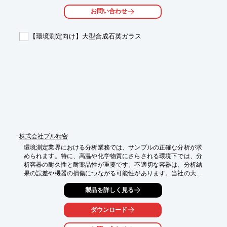
・プロセスガス

お問い合わせ
・排ガス処理

【導入の効果】

【環境測定向け】大型合成石英ガラス
・分析データの信頼性向上

・機器の保護

・プロセスの安定化
株式会社ブル精密
環境測定業界における分析業務では、サンプルの正確な分析が求
められます。特に、高温や化学物質にさらされる環境下では、分
析容器の耐久性と耐薬品性が重要です。不適切な容器は、分析結
果の誤差や機器の損傷につながる可能性があります。当社の大型
合成石英ガラスは、高い耐熱性と化学的安定性を備え、正確な分
製品を詳しく見る
析をサポートします。

【活用シーン】

ダウンロード
・環境汚染物質の分析

・大気中の微粒子分析
