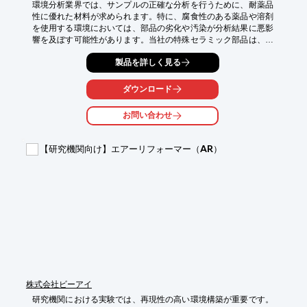
環境分析業界では、サンプルの正確な分析を行うために、耐薬品
性に優れた材料が求められます。特に、腐食性のある薬品や溶剤
を使用する環境においては、部品の劣化や汚染が分析結果に悪影
響を及ぼす可能性があります。当社の特殊セラミック部品は、高
い耐薬品性を有し、分析環境の信頼性向上に貢献します。

製品を詳しく見る
【活用シーン】

・腐食性薬品を使用する分析装置

ダウンロード
・高温環境下での分析

・高純度な分析結果が求められる場面

お問い合わせ
【導入の効果】

・分析結果の信頼性向上

【研究機関向け】エアーリフォーマー（AR）
・装置の長寿命化

・メンテナンスコストの削減
株式会社ビーアイ
研究機関における実験では、再現性の高い環境構築が重要です。