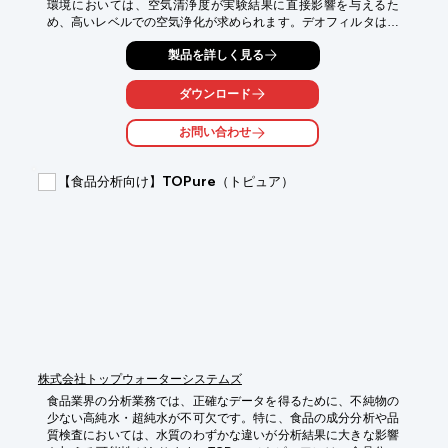
環境においては、空気清浄度が実験結果に直接影響を与えるた
め、高いレベルでの空気浄化が求められます。デオフィルタは、
環境に配慮した不織布を使用し、幅広い分野で空気浄化機能を発
製品を詳しく見る
揮します。ロールフィルタ、カットフィルタにも対応しており、
任意の寸法に加工が可能です。

ダウンロード
【活用シーン】

・クリーンルーム

お問い合わせ
・実験室

・分析室

【食品分析向け】TOPure（トピュア）
【導入の効果】

・実験環境の維持

・実験精度の向上

・コスト削減
株式会社トップウォーターシステムズ
食品業界の分析業務では、正確なデータを得るために、不純物の
少ない高純水・超純水が不可欠です。特に、食品の成分分析や品
質検査においては、水質のわずかな違いが分析結果に大きな影響