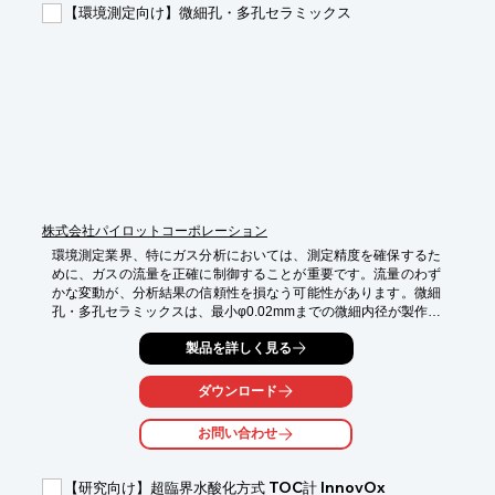
【環境測定向け】微細孔・多孔セラミックス
・有害物質を含むサンプルの調製

【導入の効果】

・分析結果の信頼性向上

・作業者の安全確保

・コンタミネーションのリスク低減
株式会社パイロットコーポレーション
環境測定業界、特にガス分析においては、測定精度を確保するた
めに、ガスの流量を正確に制御することが重要です。流量のわず
かな変動が、分析結果の信頼性を損なう可能性があります。微細
孔・多孔セラミックスは、最小φ0.02mmまでの微細内径が製作で
き、安定した流量制御を実現し、精度の高いガス分析を可能にし
製品を詳しく見る
ます。

【活用シーン】

ダウンロード
・ガスセンサ、ガス濃度測定部材

・気体、液体フィルタ

お問い合わせ
・分析機器流路

【導入の効果】

【研究向け】超臨界水酸化方式 TOC計 InnovOx
・流量の安定化による測定精度の向上
