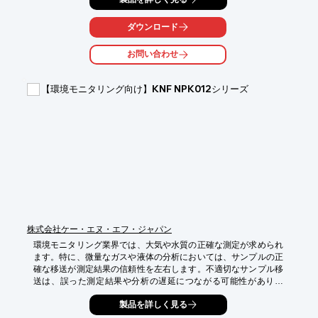
的・定量的に評価し、異臭の原因究明を科学的にサポートいたし
ます。

ダウンロード
【活用シーン】

お問い合わせ
・水処理施設からの異臭発生時の原因物質特定

・下水、排水などの異臭成分分析

・処理水の臭気評価

【環境モニタリング向け】KNF NPK012シリーズ
【導入の効果】

・異臭原因の早期特定と対策立案の迅速化

・科学的根拠に基づいた原因究明による信頼性の向上

・地域住民からの信頼維持と環境保全への貢献
株式会社ケー・エヌ・エフ・ジャパン
環境モニタリング業界では、大気や水質の正確な測定が求められ
ます。特に、微量なガスや液体の分析においては、サンプルの正
確な移送が測定結果の信頼性を左右します。不適切なサンプル移
送は、誤った測定結果や分析の遅延につながる可能性がありま
す。KNF NPK012シリーズ 揺動ピストン型ガスポンプは、コンパ
製品を詳しく見る
クトでありながら高い性能を発揮し、環境モニタリングにおける
測定ニーズに応えます。
