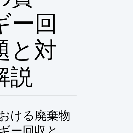
ギー回
題と対
解説
おける廃棄物
ギー回収と