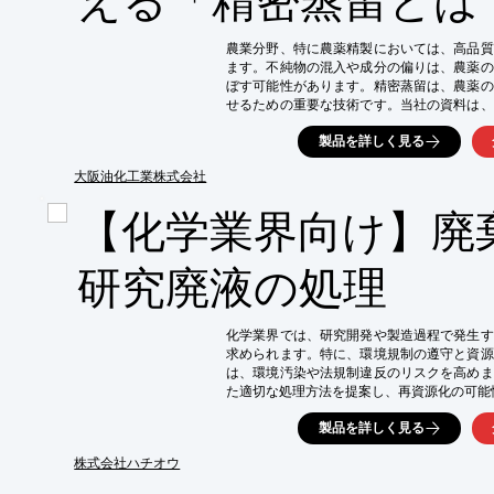
農業分野、特に農薬精製においては、高品質
ます。不純物の混入や成分の偏りは、農薬の
ぼす可能性があります。精密蒸留は、農薬の
せるための重要な技術です。当社の資料は、
社の農薬精製における課題解決をサポートしま
製品を詳しく見る
【活用シーン】

・農薬の有効成分の分離・精製

大阪油化工業株式会社
・品質管理の向上

【化学業界向け】廃
・コスト削減

【導入の効果】

・高品質な農薬の製造

研究廃液の処理
・製品の安定供給

・顧客からの信頼獲得
化学業界では、研究開発や製造過程で発生す
求められます。特に、環境規制の遵守と資源
は、環境汚染や法規制違反のリスクを高めま
た適切な処理方法を提案し、再資源化の可能
【活用シーン】

製品を詳しく見る
・実験で使用した薬品の残り

・定期的に発生する薬品・試薬

株式会社ハチオウ
・使用期限切れの薬品
