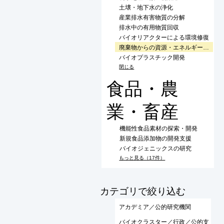
土壌・地下水の浄化
産業排水有害物質の分解
排水中の有用物質回収
バイオリアクターによる環境修復
廃棄物からの資源・エネルギー回収
バイオプラスチック開発
閉じる
食品・農
業・畜産
機能性食品素材の探索・開発
新規食品添加物の開発支援
バイオジェニックスの研究
もっと見る（17件）
​カテゴリで絞り込む
アカデミア／公的研究機関
バイオクラスター／行政／公的支