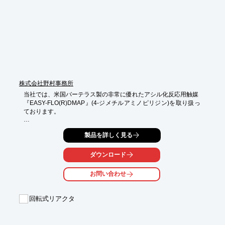
○高耐熱性(800℃)・高強度(100MPa)

詳しくはお問い合わせ、またはカタログをダウンロードしてくだ
さい。
株式会社野村事務所
当社では、米国バーテラス製の非常に優れたアシル化反応用触媒

『EASY-FLO(R)DMAP』(4-ジメチルアミノピリジン)を取り扱っ
ております。

バーテラス製DMAPは、工業ベースで使用された実績を持ち、

製品を詳しく見る
品質面、安定供給面においても高い信頼を得ております。

またバーテラスの独自の製法で作られた粉塵防止型顆粒状で、

ダウンロード
現場作業者の安全取扱い及び作業環境改善にも効果的です。

お問い合わせ
【特長】

■CAS番号：1122-58-3

■医薬・農薬等の合成中で使用される優れたアシル化触媒

回転式リアクタ
■顆粒状で取り扱いも容易

※詳しくはPDFをダウンロードして頂くか、お問い合わせくださ
い。