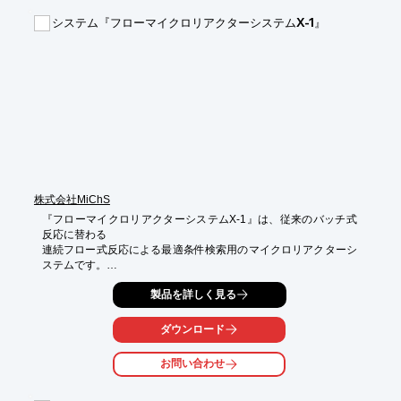
【対応可能案件】

システム『フローマイクロリアクターシステムX-1』
・沸点差1℃未満の案件

・高融点・高沸点物質の案件

・熱に弱い物質への高真空対応

・腐食性の高い物質への対応

・100分割の対応（可能な限り対応）

・長期連続データの提供

・スポット案件

・少量案件

・バックアップとしての活用

※詳細はお問い合わせ、もしくはカタログをご覧ください。
株式会社MiChS
『フローマイクロリアクターシステムX-1』は、従来のバッチ式
反応に替わる

連続フロー式反応による最適条件検索用のマイクロリアクターシ
ステムです。

新しい合成品の開発や試作のスピードアップに貢献します。

製品を詳しく見る
20種の反応条件での自動実施を可能とし、短時間での最適条件を
ダウンロード
得ることができ、

得られた最適条件を用いて連続運転させれば100ｇ以上のサンプ
お問い合わせ
ルを合成

することが可能です。
