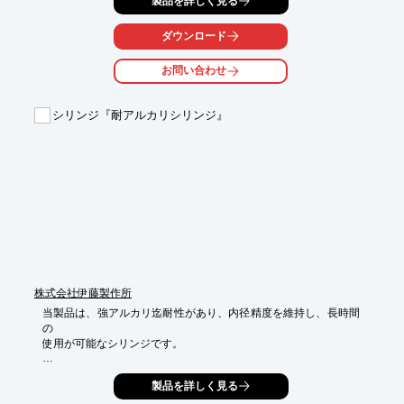
製品を詳しく見る
篩過能力を大幅に向上させ、ミクロン単位の選別にも効果を発揮
します。

ダウンロード
【活用シーン】

・微細粉末の均一な混合前の分級

お問い合わせ
・高純度が求められる化学原料の選別

・コンタミを避けたい精密化学品の処理

シリンジ『耐アルカリシリンジ』
【導入の効果】

・均一な混合の実現

・製品品質の向上

・歩留まりの改善
株式会社伊藤製作所
当製品は、強アルカリ迄耐性があり、内径精度を維持し、長時間
の

使用が可能なシリンジです。

100,000回のピストン運動に耐えることができる高耐久性を誇
製品を詳しく見る
り、

プランジャチップの交換も可能になっています。
