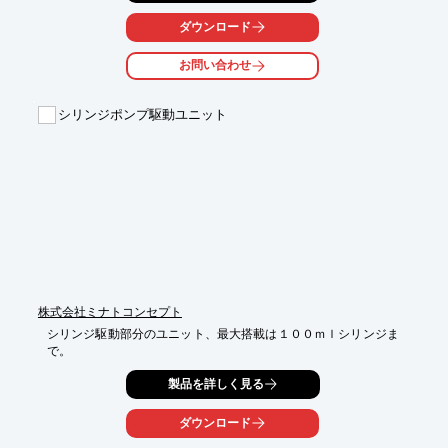
システムに適用することで、新規化合物ライブラリーの作成によ
る、電子機能材料や農薬、医薬品中間体の製造などへの応用に大
ダウンロード
いに期待できます。

お問い合わせ
【特徴】

○樹脂由来のモノリスリアクター

○化合物の合成時間を最大1/10程度に短縮

シリンジポンプ駆動ユニット
○アルカリ性溶液に強い

○通常のHPLCでも使用可能

詳しくはお問い合わせ、またはカタログをダウンロードしてくだ
さい。
株式会社ミナトコンセプト
シリンジ駆動部分のユニット、最大搭載は１００ｍｌシリンジま
で。
製品を詳しく見る
ダウンロード