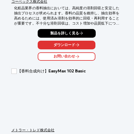
コーベックス株式会社
化粧品業界の香料抽出においては、高純度の溶剤回収と安定した
抽出プロセスが求められます。香料の品質を維持し、抽出効率を
高めるためには、使用済み溶剤を効率的に回収・再利用すること
が重要です。不十分な溶剤回収は、コスト増加や品質低下につな
がる可能性があります。当社の大型溶剤回収装置（連続式）は、
製品を詳しく見る
こうした課題に対応し、安定した香料抽出プロセスをサポートし
ます。

ダウンロード
【活用シーン】

・香料抽出工程における溶剤回収

お問い合わせ
・高純度溶剤の安定的な再利用

・月1トン以上の廃溶剤処理

【香料合成向け】EasyMax 102 Basic
【導入の効果】

・溶剤購入費の削減

・廃棄物処理費の低減

・CO₂排出量の削減

・安定した香料品質の維持
メトラー・トレド株式会社