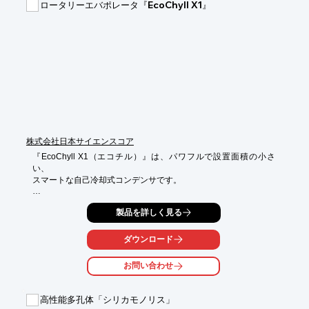
ロータリーエバポレータ『EcoChyll X1』
また、装置はコンパクトで、一般的なドラフトチャンバー内への
設置が

容易に行えます。

【特長】

■合成品の開発や試作のスピードアップに貢献

■20種の反応条件での自動実施が可能

■連100ｇ以上のサンプルを合成可能

■コンパクト設計

■一般的なドラフトチャンバー内への設置が容易

※詳しくはカタログをご覧頂くか、お気軽にお問い合わせ下さ
株式会社日本サイエンスコア
い。
『EcoChyll X1（エコチル）』は、パワフルで設置面積の小さ
い、

スマートな自己冷却式コンデンサです。

冷却する表面積が大きく、運転は極めて静かで、効率に優れ、し
製品を詳しく見る
かも

作業がスピーディです。

ダウンロード
さまざまなブランドのロータリーエバポレータをアップグレード
します。

お問い合わせ
【特長】

■スマート自己冷却

高性能多孔体「シリカモノリス」
■スピーディな蒸発速度
