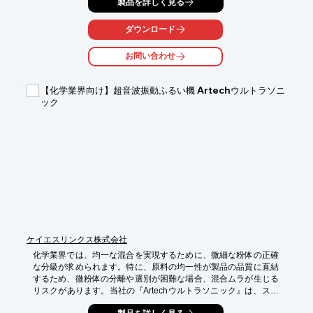
製品を詳しく見る
ランスの調整により、様々な粒度を実現し、化学原料の粗粉砕ニ
ーズに応えます。

ダウンロード
【活用シーン】

・化学薬品の原料前処理

お問い合わせ
・中間体の粗粉砕

・各種粉末原料の粒度調整

【化学業界向け】超音波振動ふるい機 Artechウルトラソニ
【導入の効果】

ック
・後工程での加工性向上

・製品の品質安定化

・生産効率の改善
ケイエスリンクス株式会社
化学業界では、均一な混合を実現するために、微細な粉体の正確
な分級が求められます。特に、原料の均一性が製品の品質に直結
するため、微粉体の分離や選別が困難な場合、混合ムラが生じる
リスクがあります。当社の『Artechウルトラソニック』は、スク
リーンに超音波振動を加えることで、分解分級の困難な微粉体の