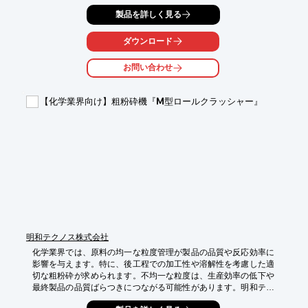
CSM・ブチルグローブは、高い薬品耐性と作業性を両立し、試薬
製品を詳しく見る
調合作業の安全性を向上させます。

【活用シーン】

ダウンロード
・試薬調合

・化学実験

お問い合わせ
・分析業務

【導入の効果】

【化学業界向け】粗粉砕機『M型ロールクラッシャー』
・薬品への高い耐性

・作業効率の向上

・安全性の確保
明和テクノス株式会社
化学業界では、原料の均一な粒度管理が製品の品質や反応効率に
影響を与えます。特に、後工程での加工性や溶解性を考慮した適
切な粗粉砕が求められます。不均一な粒度は、生産効率の低下や
最終製品の品質ばらつきにつながる可能性があります。明和テク
ノスの『M型ロールクラッシャー』は、刃の形状やロールクリア