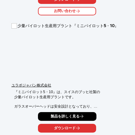
これまでのビーカーや試験管で薬剤を混ぜていた方法に比べ

数十倍速く反応し高純度のものが得られます。

お問い合わせ
また小さなスペースで実験が行えることから

作業の効率化や簡素化に貢献しています。

少量パイロット生産用プラント『ミニパイロット5・10』
【特長】

■ステンレス製流路プレートで分解、洗浄が容易

■流路プレートはオーダーメイドに対応(材質・流路形状など)

■流路プレートの交換のみで各種実験が可能　

※詳しくはカタログをご覧頂くか、お気軽にお問い合わせ下さ
い。
ユラボジャパン株式会社
『ミニパイロット5・10』は、スイスのブッヒ社製の

少量パイロット生産用プラントです。

ガラスオーバーヘッドは安全設計となっており、

ターンキーで簡単に操作が可能です。

製品を詳しく見る
またコンパクトな設計なので省スペースに貢献します。

材質にガラス・PTFE・PFA・PEEKを採用。そのため高い耐腐食
ダウンロード
性を
