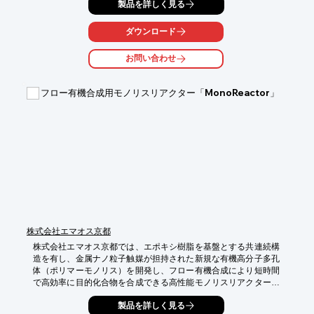
製品を詳しく見る
研究、

各種カップリング反応を用いた合成技術など、当社で提供するサ
ービスを

ダウンロード
詳しく掲載しております。

お問い合わせ
【掲載内容】

■受託合成サービス

■FTE研究

フロー有機合成用モノリスリアクター「MonoReactor」
■得意分野のご紹介

■自社技術

■伊丹ラボのご紹介　など

※詳しくはカタログをご覧頂くか、お気軽にお問い合わせ下さ
い。
株式会社エマオス京都
株式会社エマオス京都では、エポキシ樹脂を基盤とする共連続構
造を有し、金属ナノ粒子触媒が担持された新規な有機高分子多孔
体（ポリマーモノリス）を開発し、フロー有機合成により短時間
で高効率に目的化合物を合成できる高性能モノリスリアクターを
創製しました。

製品を詳しく見る
このモノリスリアクターを環境調和型合成指向のフロー有機合成