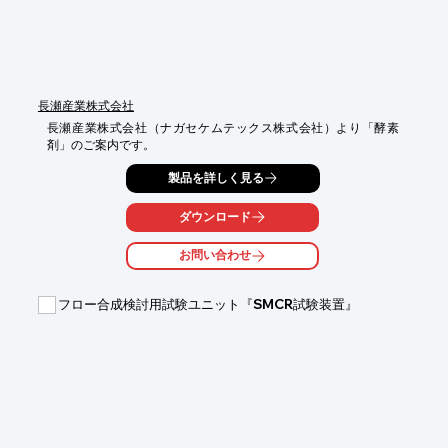
■塩素化合物を利用して各種官能基変換にもお客様のご要望に対
応　など

※詳しくは、お気軽にお問い合わせください。
長瀬産業株式会社
長瀬産業株式会社（ナガセケムテックス株式会社）より「酵素
剤」のご案内です。
製品を詳しく見る
ダウンロード
お問い合わせ
フロー合成検討用試験ユニット『SMCR試験装置』