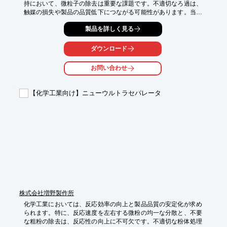
持において、微粒子の除去は重要な課題です。不適切なろ過は、
触媒の損失や製品の品質低下につながる可能性があります。当社
の高機能液体用ろ布は、1デニール以下の細い繊維を緻密に織り
製品を詳しく見る
込み、多数の微細孔を持つ「Gシリーズ」を提供することで、こ
れらの課題に対応します。

ダウンロード
【活用シーン】

・触媒回収プロセス

お問い合わせ
・反応液からの微粒子除去

・製品への異物混入防止

【化学工業向け】ニューウルトラセパレータ
【導入の効果】

・触媒の回収率向上

・製品の品質安定化

・プロセスの効率化
株式会社増野製作所
化学工業においては、反応効率の向上と製品品質の安定化が求め
られます。特に、反応速度を左右する微粉の均一な分散と、不要
な粗粉の除去は、反応性の向上に不可欠です。不適切な粉体処理