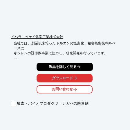
■反応後の処理も簡単

■画期的なツール

※詳しくはPDF資料をご覧いただくか、お気軽にお問い合わせ下
さい。
イハラニッケイ化学工業株式会社
当社では、創業以来培ったトルエンの塩素化、精密蒸留技術をベ
ースに、

キシレンの誘導体事業に注力し、研究開発を行っています。

高品質な新規製品を合理的コストの製法で開発し、お客様のニー
製品を詳しく見る
ズに対応します。

ご要望の際はお気軽に、お問い合わせください。

ダウンロード
【当社の強み】

■長年の経験により、選択的に芳香族塩素化をする事を得意とし
お問い合わせ
ている

■光塩素化設備を保有しており、お客様のご要望の塩素化物を生
産できる

酵素・バイオプロダクツ ナガセの酵素剤
■加水分解条件もさまざま保有

■塩素化、加水分解から副生する塩化水素を用いて工業的に官能
基変換可能

■塩化水素処理設備を保有しており、塩化水素が発生する反応で
も対応可能
