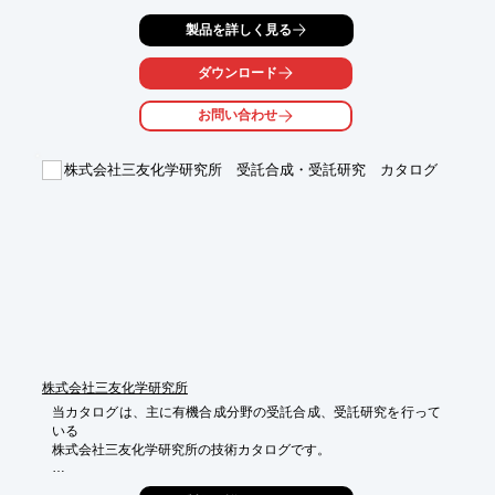
耐熱温度150℃で、熱湯にも対応しているので

製品を詳しく見る
キッチンから塗装や家庭菜園に至るまでおススメなアイテムで
す。

ダウンロード
サイズは300mL、500mL、1000mL、2000mLの4種類！
お問い合わせ
株式会社三友化学研究所 受託合成・受託研究 カタログ
株式会社三友化学研究所
当カタログは、主に有機合成分野の受託合成、受託研究を行って
いる

株式会社三友化学研究所の技術カタログです。

医薬材料分野をはじめ、電子材料などの受託合成サービス、FTE