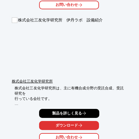
持つ製品になっています。

お問い合わせ
【特長】

■交換容易な撹拌子

株式会社三友化学研究所 伊丹ラボ 設備紹介
■フラッシュバルブでデットスペース無し

■豊富なアクセサリー

　(PTFE製CIPスプレー・ヘッド、pH測定、循環恒温槽)

■卓上型又は床上可動型　

※詳しくはカタログをご覧頂くか、お気軽にお問い合わせ下さ
い。
株式会社三友化学研究所
株式会社三友化学研究所は、主に有機合成分野の受託合成、受託
研究を

行っている会社です。

当社では、各種反応機器、ドラフト機器、カラム精製などが可能
製品を詳しく見る
な

様々な研究機器を保有する「伊丹ラボ」がございます。

ダウンロード
長い有機合成経験を持つスタッフがどんな有機合成でも早く、安
く、

お問い合わせ
確実に対応いたします。
