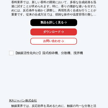
香料業界では、新しい香料の開発において、多様な合成経路を迅
速に試すことが求められます。特に、香りの微妙な違いを出すた
めには、反応条件を細かく調整し、再現性高く合成を行うことが
重要です。従来の合成方法では、煩雑な操作や温度管理の難しさ
から、効率的な開発が妨げられることがあります。メトラートレ
製品を詳しく見る
ドの『EasyMax 102 Basic』は、柔軟かつ簡単な方法で新しい合
成経路を開発するための新しい化合物を合成できます。

ダウンロード
【活用シーン】

・香料の研究開発

お問い合わせ
・新しい香料化合物の合成

・反応条件の最適化

【触媒活性化向け】湿式粉砕機、分散機、撹拌機
【導入の効果】

・多様な反応容量に対応

・広い温度範囲での合成が可能

・ワンタッチ制御で操作が容易

・柔軟な合成プロセスに対応
IKAジャパン株式会社
触媒業界では、反応効率を高めるために、触媒の均一な分散と活