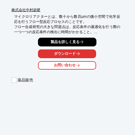
株式会社中村超硬
マイクロリアクターとは、数十から数百μmの微小空間で化学反
応を行うフロー型反応プロセスのことです。

フロー合成研究の大きな問題点は、反応条件の最適化を行う際の
一つ一つの反応条件の検出に時間がかかること。

そこで、製薬及び化学の研究現場の意見を参考に短時間で最適条
製品を詳しく見る
件を見つけることができる最適反応条件検索用マイクロリアクタ
ーシステムを開発いたしました。

ダウンロード
※詳しくは、カタログをダウンロードしてご覧下さい。
お問い合わせ
薬品販売