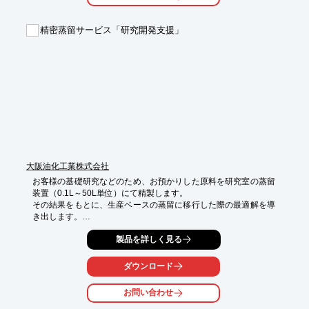
【対応可能域】

精密蒸留サービス「研究開発支援」
■反応スケール：ml～200Lまで

■バッチサイズ：μgから数十kg

※詳しくはカタログをご覧頂くか、お気軽にお問い合わせ下さ
い。
大阪油化工業株式会社
お客様の基礎研究などのため、お預かりした原料を研究室の蒸留
装置（0.1L～50L単位）にて精製します。

その結果をもとに、生産ベースの蒸留に移行した際の最適解を導
き出します。

また、「お客様のご要望以上」をモットーに、ご依頼通りのレシ
製品を詳しく見る
ピだけではなく、

異なる角度からのレシピ提案も積極的に実施。

その他、研究に必要な集計データのご提供、将来的な生産に向け
ダウンロード
たご提案、

受託加工へのスケールアップなど、多岐にわたってサポートを行
お問い合わせ
います。
