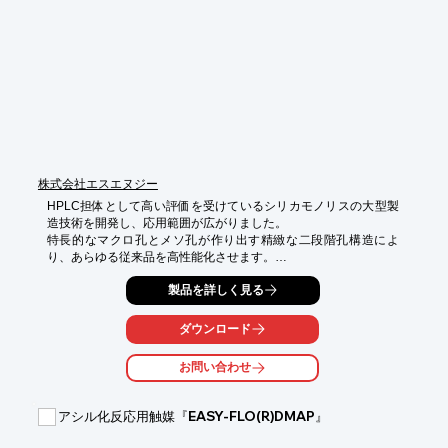
■優れたエネルギー効率

■持続可能性を実現

■水・ドライアイス・グリコール不要

※詳しくはPDF資料をご覧いただくか、お気軽にお問い合わせ下
さい。
株式会社エスエヌジー
HPLC担体として高い評価を受けているシリカモノリスの大型製
造技術を開発し、応用範囲が広がりました。

特長的なマクロ孔とメソ孔が作り出す精緻な二段階孔構造によ
り、あらゆる従来品を高性能化させます。

【こんな課題はありませんか？】

製品を詳しく見る
◎吸着性能や除去性能を上げたい･･･

◎カラム背圧を下げたい･･･

ダウンロード
◎切れ味を鋭くして取りこぼしを減らしたい･･･

お問い合わせ
是非お問合せください！

【特徴】

アシル化反応用触媒『EASY-FLO(R)DMAP』
○マクロ孔・メソ孔の精緻な二段階孔構造

○広く実証済みの高い流体力学的特性
