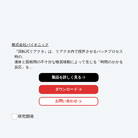
株式会社バイオニック
『回転式リアクタ』は、リアクタ内で撹拌させるバッチプロセス
時の、

液体と固相間の不十分な物質移動によって生じる「時間のかかる
反応」を

劇的に早めることができます。

製品を詳しく見る
固定化酵素、カプセル化細胞、イオン交換、メタルスカベンジャ
ー、活性炭、

ダウンロード
水吸着といったといった様々なタイプの固相を用いた不均一化学
反応に使用可能。

お問い合わせ
従来のバッチ法等と比較し、より早く、より生産性の高い化学反
応を実現し、

研究開発
加えて使用する固相試薬も少ない量で済みます。

【特長】

■驚異のパフォーマンス

■酵素の高活性度はそのまま維持
