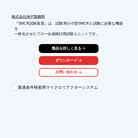
株式会社神戸製鋼所
『SMCR試験装置』は、試験用の小型SMCRと試験に必要な機器
を

一体化させたフロー合成検討用試験ユニットです。

反応時間の短い用途向けの「SMCR試験機」と、反応時間の長い
製品を詳しく見る
用途向けの

「SMCR試験機II」の2タイプをご用意。

ダウンロード
SMCRの選定が可能で広範囲な反応・滞留時間に対応できます。

お問い合わせ
【特長】

■速やかに試験を開始することが可能

■SMCRの選定が可能で広範囲な反応・滞留時間に対応可能

最適条件検索用マイクロリアクターシステム
■試験用の小型SMCRと試験に必要な機器を一体化

■2タイプからの選定が可能

■オプションとして「循環ユニット」と「高温循環槽」をご用意

※詳しくはPDF資料をご覧いただくか、お気軽にお問い合わせ下
さい。