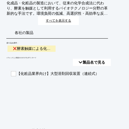
化成品・化粧品の製造において、従来の化学合成法に代わ
り、酵素を触媒として利用するバイオテクノロジー分野の革
新的な手法です。環境負荷の低減、高選択性・高効率な反
応、温和な反応条件での合成などを実現し、持続可能なもの
すべてを表示する
づくりを目指します。
各社の製品
絞り込み条件：
酵素触媒による化...
​▼チェックした製品のカタログをダウンロード
製品名で見る
【化粧品業界向け】大型溶剤回収装置（連続式）