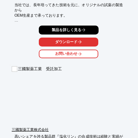
当社では、長年培ってきた技術を元に、オリジナルの試薬の製造
から

OEM生産まで承っております。

使用する原料の品質を追求し、更に生産工程の品質管理を強化
製品を詳しく見る
し、

高純度製品の生産に取り組んでおり、例えば塩化鉄（III）は高純
度電解鉄を

ダウンロード
原料に使用し、医薬品及び食品添加物対応を行っています。

また、製品によっては、純度99.99％、99.999％のものも取り揃
お問い合わせ
えています。

どんなご要望でもお気軽にお問い合わせください。

三國製薬工業 受託加工
【取扱製品】

■エッチング剤（多量生産品目）

■食品添加物

■亜鉛化合物

■金属化合物試薬

■その他

※詳しくはPDFをダウンロードしていただくか、お気軽にお問い
合わせください。
三國製薬工業株式会社
高いシェアを誇る製品群『塩化リン』の合成技術は経験と実績が