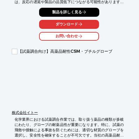
は、反応の遅延や製品の品質低下につながる可能性があります。
ニューウルトラセパレータは、微粉の製造と粒度調整に優れてお
製品を詳しく見る
り、反応性の向上に貢献します。

【活用シーン】

ダウンロード
・薬品類の分級

・各種粉粒体の分級

お問い合わせ
【導入の効果】

・反応効率の向上

【試薬調合向け】高薬品耐性CSM・ブチルグローブ
・製品品質の安定化

・生産性の向上
株式会社イトー
化学業界における試薬調合作業では、取り扱う薬品の種類が多岐
にわたり、グローブの耐薬品性が重要になります。特に、試薬の
飛散や接触による事故を防ぐためには、適切な材質のグローブを
選択し、安全性を確保することが不可欠です。当社の高薬品耐性