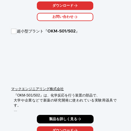
ダウンロード
先端形状やプランジャー後端形状は、お客様のご要望にお応えし
た様々な

お問い合わせ
形状をご提案致しますので、お気軽にご相談下さい。

【特長】

超小型プラント『OKM-S01/S02』
■耐薬品性

■高耐久性

■長期間使用可能

※詳しくはお問い合わせ、またはカタログをダウンロードしてく
ださい。
マックエンジニアリング株式会社
『OKM-S01/S02』は、化学反応を行う装置の部品で、

大学や企業などで新薬の研究開発に使われている実験用器具で
す。

マイクロリアクターは少量の薬剤で

製品を詳しく見る
数万回の実験にも対応できる耐久性があるので、

経済的で環境にも優しい器具として今注目を集めています。

ダウンロード