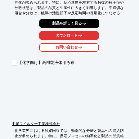
性化が求められます。特に、反応速度を左右する触媒の粒子径や
分散状態は、製品の品質と生産性に大きく影響します。不適切な
混合や分散は、触媒の活性低下や反応時間の長期化につながる可
能性があります。当社の湿式粉砕機、分散機、撹拌機は、粉体を
製品を詳しく見る
液体中に吸引し、均一に混合・分散することで、触媒の活性化を
サポートします。

ダウンロード
【活用シーン】

・触媒の調合

お問い合わせ
・反応液への触媒添加

・触媒分散プロセスの改善

【化学向け】高機能液体用ろ布
【導入の効果】

・触媒の活性化促進

・反応効率の向上

・生産性の向上
中尾フイルター工業株式会社
化学業界における触媒回収では、効率的な分離と製品への混入防
止が求められます。特に、反応プロセスの効率化と製品の品質維