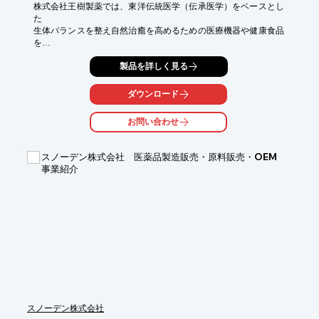
株式会社王樹製薬では、東洋伝統医学（伝承医学）をベースとし
た

生体バランスを整え自然治癒を高めるための医療機器や健康食品
を

研究開発しております。

製品を詳しく見る
「王樹プロポリス」をはじめ、「天神宝」といったビワ種加工食
品など

ダウンロード
伝承医学に基づき、独自に開発した製品を取り揃えております。

お問い合わせ
また、オリジナル健康食品の受託製造も承っておりますので、

ご要望の際はお気軽に、お問い合わせください。

スノーデン株式会社 医薬品製造販売・原料販売・OEM
【事業概要】

事業紹介
■自然治癒を高めるための医療機器や健康食品の研究開発

※詳しくはPDFをダウンロードして頂くか、お問い合わせくださ
い。
スノーデン株式会社