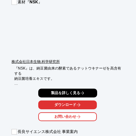
素材『NSK』
・乳酸菌（特許第 5697788 号：日本）

・腸内フローラ改善剤（特許第 6152231 号：日本）

・乳酸菌を含む腸内フローラ改善剤（特許第6902767号：日本）

※2026年1月1日現在

※詳しくはPDFをダウンロードしていただくか、お気軽にお問い
合わせください。
株式会社日本生物.科学研究所
『NSK』は、納豆菌由来の酵素であるナットウキナーゼを高含有
する

納豆菌培養エキスです。

ナットウキナーゼ活性が極めて高く、血栓溶解力を高める作用が
製品を詳しく見る
あり

その機能は「直接血栓に働きかけ溶解する」「溶解促進物質を活
性化させる」

ダウンロード
「ストレスなどにより発生する溶解阻害物質を不活性化させる」
などといった

お問い合わせ
効果が期待できます。

独自技術により納豆臭をほとんど除去した高力価の製品となって
長良サイエンス株式会社 事業案内
おります。
