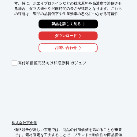
す。特に、ホエイプロテインなどの粉末原料を高濃度で溶解させ
る場合、ダマの発生や溶解時間の長さが課題となります。これら
の課題は、製品の品質低下や生産効率の悪化につながる可能性が
あります。CMX2000は、高せん断ミキシングにより、短時間で
製品を詳しく見る
均一な溶解を実現し、高品質なサプリメント製造をサポートしま
す。

ダウンロード
【活用シーン】

・ホエイプロテイン、ソイプロテインなどの高濃度溶解

お問い合わせ
・フレコンバックからの原料供給

・高粘度原料の処理

高付加価値商品向け和漢原料 ガジュツ
【導入の効果】

・短時間での溶解による生産性向上

・ダマの無い均一なスラリー製造

・高品質な製品の安定供給
株式会社恵命堂
価格競争が激しい市場では、商品の付加価値を高めることが重要
です。素材選定を工夫することで、ブランドの独自性や商品価値