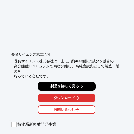
【特長】

■納豆臭をほとんど除去

■溶解促進物質を活性化

■直接血栓に働きかけ溶解

■ナットウキナーゼを高含有

■打錠品や健康嗜好品などの用途に最適

※詳しくはカタログをご覧頂くか、お気軽にお問い合わせ下さ
い。
長良サイエンス株式会社
長良サイエンス株式会社は、主に、約400種類の成分を独自の

高分離能HPLCカラムで精密分離し、高純度試薬として製造・販
売を

行っている会社です。

簡単に大量の試薬を生産でき、豊富な試薬在庫があり、試薬が在
製品を詳しく見る
庫切れでも、

迅速に試薬を大量生産することが可能です。

ダウンロード
大量の場合には格安価格でご提供することが可能で、粗精製品を
お問い合わせ
特価で

ご提供できる場合もありますのでお気軽にご相談下さい。

植物系新素材開発事業
また、シアル酸・グルコース・ガラクトース・ラクトース各誘導
体及び
