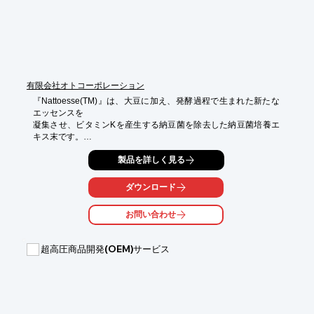
※詳しくはPDFをダウンロードしていただくか、お気軽にお問い
合わせください。
有限会社オトコーポレーション
『Nattoesse(TM)』は、大豆に加え、発酵過程で生まれた新たな
エッセンスを

凝集させ、ビタミンKを産生する納豆菌を除去した納豆菌培養エ
キス末です。

その他のGABA、サポニン、イソフラボンなどの有効成分は残し
製品を詳しく見る
てあります。

ご要望の際はお気軽にお問い合わせください。

ダウンロード
【特長】

お問い合わせ
■納豆の持つ有効成分、たんぱく質分解

■酵素等を含む

■ビタミンKは除去

超高圧商品開発(OEM)サービス
※詳しくはPDFをダウンロードしていただくか、お気軽にお問い
合わせください。