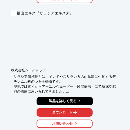
また、『顆粒』は造粒によって粒子サイズを大きくしたもので粉
末のままでは

飲みにくいものを飲みやすいように加工した形状です。

抽出エキス『サラシアエキス末』
まずはお気軽にご相談ください。

【特長】

■（粉末）スムージーなどドリンク系の健康食品に最適

■試飲サンプルで美味しい味の商品を製造

■（顆粒）粉末を更に飲みやすい形状に加工

※詳しくはカタログをご覧頂くか、お気軽にお問い合わせ下さ
い。
株式会社シールドラボ
サラシア属植物とは、インドやスリランカの山岳部に生育するデ
チンムル科のつる性植物です。

現地では古くからアーユルヴェーダー（民間療法）にて糖尿や肥
満の治療に用いられてきました。

日本では、近年根や幹を粉砕し、その粉砕物を熱水抽出した抽出
製品を詳しく見る
物（粉末）が

血糖値改善、ダイエット、腸内環境の健康維持、美容効果などさ
ダウンロード
まざまな用途に用いられています。

有効成分であるサラシノールを機能性関与成分とした機能性表示
お問い合わせ
食品も数々販売されております。
