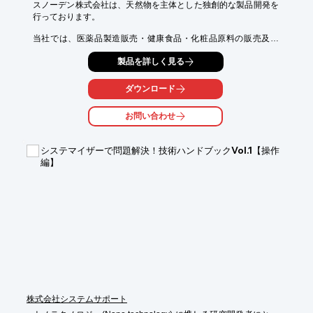
スノーデン株式会社は、天然物を主体とした独創的な製品開発を
行っております。

当社では、医薬品製造販売・健康食品・化粧品原料の販売及び
OEM事業（商品開発・企画提案・製造受託）を行っています。

製品を詳しく見る
原料販売事業では、プラセンタエキスなど、天然素材に含まれ
る、

ダウンロード
自然からの力を活かした特色ある原料をご提供致します。

お問い合わせ
また、OEM事業では、コンセプトや主成分・処方、形状の選択、

包装仕様や製造ロット、希望小売価格を打ち合わせや、販売に向
けて

システマイザーで問題解決！技術ハンドブックVol.1【操作
有効な情報提供とアドバイス等をご提案致します。

編】
【事業内容】

■医薬品製造販売（ドラッグストアルート）

■原料販売（健康食品・化粧品・医薬部外品）

■OEM受託製造（健康食品・化粧品・医薬部外品）

※詳しくはカタログをご覧頂くか、お気軽にお問い合わせ下さ
い。
株式会社システムサポート