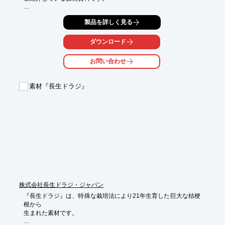
特長をはじめ、製造工場や保有特許、サイエンスバックデータ、
製品を詳しく見る
受賞歴などを

掲載しております。

ダウンロード
当技術は、ミセル安定性が高く飲料やサプリにも使用できる技術
です。

お問い合わせ
【掲載内容】

■一般的な可溶化について

素材『長生ドラジ』
■ミセル技術について

■miVital社による有効成分のミセル化技術 

■miVital社ミセルの持つ重要なメリット

■miVital社ミセルのポテンシャル

※詳しくはPDF資料をご覧いただくか、お気軽にお問い合わせ下
さい。
株式会社長生ドラジ・ジャパン
『長生ドラジ』は、特殊な栽培法により21年生育した巨大な桔梗
根から

生まれた素材です。
