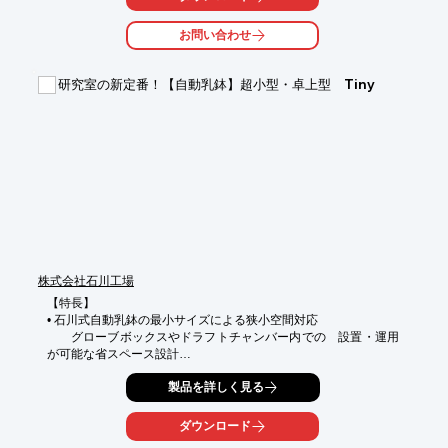
で、

お気軽にご相談下さい。

お問い合わせ
【特長】

■直接測定法

研究室の新定番！【自動乳鉢】超小型・卓上型 Tiny
■用途に合わせたプロトコールを作成・測定可能

※詳しくはお問い合わせ、またはカタログをダウンロードしてく
ださい。
株式会社石川工場
【特長】

• 石川式自動乳鉢の最小サイズによる狭小空間対応

　　グローブボックスやドラフトチャンバー内での    設置・運用
が可能な省スペース設計

• 0.5 gの微量材料でも高精度に処理可能な微細サンプル対応力

製品を詳しく見る
　　少量試料の均質混合・粉砕・分散を安定して実施できる処理
性能

ダウンロード