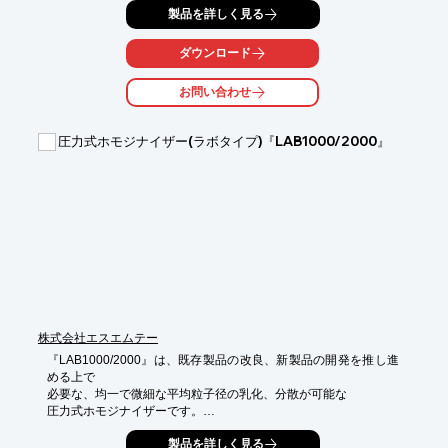
製品を詳しく見る
詳細は消費者庁ホームページにてご確認ください（I1243・
I1246）。

ダウンロード
変形性膝関節症患者機能評価尺度(JKOM)項目II「膝の痛みやこわ
ばり」スコア、IV「ふだんの活動など」スコアが有意に減少し、
お問い合わせ
改善が認められました。

■１日配合量は10～15mg！

圧力式ホモジナイザー(ラボタイプ)『LAB1000/2000』
■香りや味もわずか

■優れた水溶性

タブレットやカプセルだけでなく、清涼飲料やゼリー、速溶タイ
プの青汁やプロテインなどにも配合OK！

配合量も少なく、健康食品から一般食品まで幅広い製品にお使い
いただけます。

グルコサミンやコンドロイチン等の骨・関節に対応するサプリメ
ントなど加え、他との差別化にも好適な素材です。

※機能性表示食品での使用をご検討の際には、食品性状の同等性
についての考察が必要となる場合がございます。

株式会社エスエムテー
サンプルもご用意

お気軽にお問い合わせください。
『LAB1000/2000』は、既存製品の改良、新製品の開発を推し進
める上で

必要な、均一で微細な平均粒子径の乳化、分散が可能な

圧力式ホモジナイザーです。

使用条件により最大圧力1,000bar、処理量22L/hのLAB1000と、

製品を詳しく見る