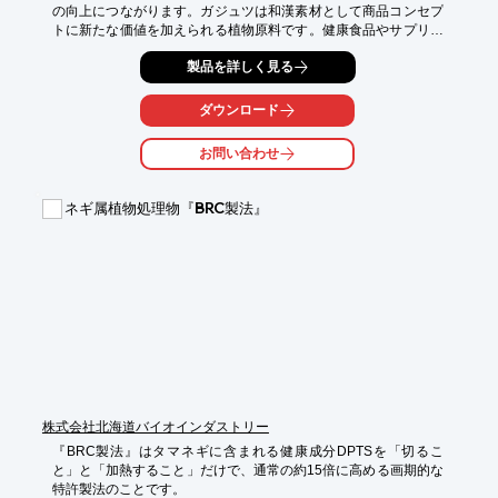
の向上につながります。ガジュツは和漢素材として商品コンセプ
トに新たな価値を加えられる植物原料です。健康食品やサプリメ
ントなど、付加価値商品の企画・開発をサポートします。
製品を詳しく見る
ダウンロード
お問い合わせ
ネギ属植物処理物『BRC製法』
株式会社北海道バイオインダストリー
『BRC製法』はタマネギに含まれる健康成分DPTSを「切るこ
と」と「加熱すること」だけで、通常の約15倍に高める画期的な
特許製法のことです。
