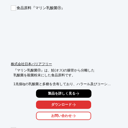
【特長】

食品原料『マリン乳酸菌Ⓡ』
■有効成分サラシノール高含有

■原産国で抽出、日本国内での最終加工により低価格・高品質

■機能性表示食品への届出を全面的にサポート

※詳しくはPDF資料をご覧いただくか、お気軽にお問い合わせ下
さい。
株式会社日本バリアフリー
『マリン乳酸菌Ⓡ』は、鮭(オス)の腸管から分離した

乳酸菌を殺菌粉末にした食品原料です。

1兆個/gの乳酸菌と多糖を含有しており、ハラール及びコーシャ

認証を取得しております。

製品を詳しく見る
ご要望の際はお気軽にお問い合わせください。

ダウンロード
【特徴】

■1兆個/g

お問い合わせ
■多糖含有

■性状は粉末

■特許取得
