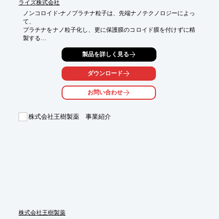
ライズ株式会社
ノンコロイド-ナノプラチナ粒子は、先端ナノテクノロジーによっ
て、

プラチナをナノ粒子化し、更に保護膜のコロイド膜を付けずに精
製する

特許製法で精製させたものです。

製品を詳しく見る
従来のプラチナの定説では考えにくかった消臭効果や除菌・抗菌
効果を

ダウンロード
見出す事が可能となりました。

お問い合わせ
ナノプラチナは抗酸化力が高く、食品の鮮度保持や化粧品、近年
では

健康食品やミネラルウォーターなどにも添加され製品化されてお
株式会社王樹製薬 事業紹介
ります。

【効果】

■美容・健康

■消臭・抗菌

■鮮度保持・抗酸化

■安全性

※詳しくはPDF資料をご覧いただくか、お気軽にお問い合わせ下
さい。
株式会社王樹製薬