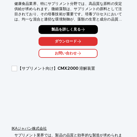
健康食品業界、特にサプリメント分野では、高品質な原料の安定
供給が求められます。微細藻類は、サプリメントの原料として注
目されており、その培養技術が重要です。培養プロセスにおいて
は、均一な混合と適切な環境制御が、藻類の生育と成分の品質に
大きく影響します。HABITATは、カオスモードによる均一な混合
製品を詳しく見る
を実現し、温度制御やガス供給を精密に行うことで、高品質な微
細藻類の培養をサポートします。

ダウンロード
【活用シーン】

・サプリメント原料となる微細藻類の培養

お問い合わせ
・藻類由来成分の研究開発

・培養条件の最適化

【サプリメント向け】CMX2000 溶解装置
【導入の効果】

・高品質な原料の安定供給

・研究開発の効率化

・培養プロセスの最適化によるコスト削減
IKAジャパン株式会社
サプリメント業界では、製品の品質と効率的な製造が求められま