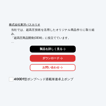
株式会社東洋パスカリオ
当社では、超高圧技術を活用したオリジナル商品作りに取り組
み、

「超高圧商品開発(OEM)」に役立てています。

HACCPやGMP認証済の協力工場で、健康食品、スキンケア、ヘ
製品を詳しく見る
アケア、惣菜、

ペットフードなど、超高圧加工原料を使用した最終製品までの製
造をサポート。

ダウンロード
超高圧装置のラインアップが豊富なので、小ロットから大量製造
お問い合わせ
まで

幅広く対応可能です。

400D1型ポンプヘッド搭載単連卓上ポンプ
【特長】

■オリジナルの原料加工が可能

■小ロットから大量製造まで幅広く対応

■当社オリジナル原料を贅沢に配合可能

※詳しくはPDFをダウンロードしていただくか、お気軽にお問い
合わせください。