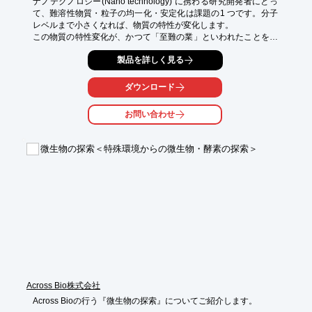
ナノテクノロジー(Nano technology) に携わる研究開発者にとっ
て、難溶性物質・粒子の均一化・安定化は課題の1 つです。分子
レベルまで小さくなれば、物質の特性が変化します。

この物質の特性変化が、かつて「至難の業」といわれたことを、
実現させる可能性を秘めています。近い未来、AI・ブロックチェ
製品を詳しく見る
ーン・IoT・クラウドコンピューティング・5G・自動運転・3D プ
リンティングなど、かつてSF 映画の世界の技術が現実の世界に
なりつつあります。電子部品・医薬品・化粧品・食品・新素材・
ダウンロード
化学製品とすべての分野でイノベーションは加速化しています。

また、それと同時にクリーンエネルギー・カーボンニュートラル
お問い合わせ
など、「サステナブル」な社会実現が注目を集めています。この
イノベーションの裏には、先人より授かった知恵と現在奮闘して
いる研究開発者のたゆまぬ努力があるのです。

微生物の探索＜特殊環境からの微生物・酵素の探索＞
システマイザーミニは、研究開発者の途方もないTrial and Error 
のために、助手としての役割を担います。

※詳しくはカタログをご覧ください。
Across Bio株式会社
Across Bioの行う『微生物の探索』についてご紹介します。
