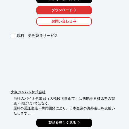
最大2,000bar、処理量11L/hのLAB2000の2種類を用意していま
す。

ダウンロード
このラボ機での乳化・分散、細胞破砕の結果は、

お問い合わせ
量産機で完全に再現可能です。

しかも、実験室内においてLAB1000は最高圧力1,000barまで加圧
原料 受託製造サービス
でき、

わずか150mlの試料でテストが可能です。

LAB2000においては最高圧力2,000barまで加圧でき、

100mlの試料でテストが可能ですので

多品種のサンプリングが低コストで行えます。

【特長】

■コンパクトで汎用性のあるラボ機

■幅広い分野の研究機関を対象として開発

■均一で微細な平均粒子径の乳化・分散が可能　

※詳しくはカタログをご覧頂くか、お気軽にお問い合わせ下さ
大象ジャパン株式会社
い。
当社のバイオ事業部（大韓民国群山市）は機能性素材原料の製
造・供給だけではなく、

原料の受託製造・共同開発により、日本企業の海外進出を支援い
たします。

長年の発酵技術を活かし、多くの熟練した研究員が先進の設備で
製品を詳しく見る
発酵菌株の
