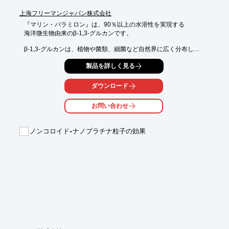
上海フリーマンジャパン株式会社
『マリン・パラミロン』は、90％以上の水溶性を実現する

海洋微生物由来のβ-1,3-グルカンです。

β-1,3-グルカンは、植物や菌類、細菌など自然界に広く分布し、

免疫賦活作用、制癌作用、皮膚修復作用など様々な有用データが
製品を詳しく見る
存在する

原料です。

ダウンロード
【特長】

■海洋由来の特許菌株を使用

お問い合わせ
■無味無臭

■酸・アルカリ・熱安定性が高い

■食品/化粧品/飼料向けに対応

ノンコロイド-ナノプラチナ粒子の効果
■推奨摂取量＝3g/日

※詳しくはPDFをダウンロードして頂くか、お気軽にお問い合わ
せください。