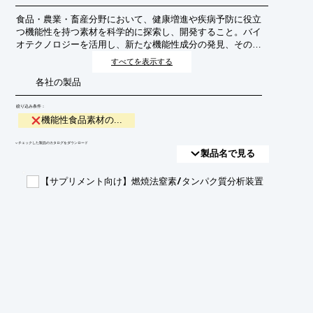
食品・農業・畜産分野において、健康増進や疾病予防に役立
つ機能性を持つ素材を科学的に探索し、開発すること。バイ
オテクノロジーを活用し、新たな機能性成分の発見、その効
果の検証、そして安全かつ効率的な生産方法の確立を目指
すべてを表示する
す。
各社の製品
絞り込み条件：
機能性食品素材の...
​▼チェックした製品のカタログをダウンロード
製品名で見る
【サプリメント向け】燃焼法窒素/タンパク質分析装置