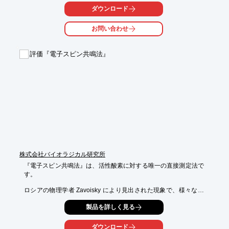
計量からパイロットテスト・生産安定化まで一貫体制の管理を行
ダウンロード
っています。

お問い合わせ
ご要望の際は、お気軽にご相談ください。

【生産ライン（結晶化：アミノ酸など）】

評価『電子スピン共鳴法』
1.発酵：発酵槽

2.細胞分離：膜分離

3.結晶：脱色、濃縮結晶化、PI結晶

4.乾燥：脱水、流動式乾燥機、貯蔵タンク

5.包装：バルク包装、カートン包装、紙体包装

※詳細につきましてはお気軽にお問合せください。
株式会社バイオラジカル研究所
『電子スピン共鳴法』は、活性酸素に対する唯一の直接測定法で
す。

ロシアの物理学者 Zavoisky により見出された現象で、様々な状
況、状態に対応した活性酸素や抗酸化能を測定することが可能で
製品を詳しく見る
す。

さらに、ご要望に応じたプロトコールを作成、測定も可能ですの
ダウンロード