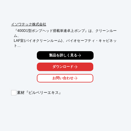
イソワテック株式会社
『400D1型ポンプヘッド搭載単連卓上ポンプ』は、クリーンルー
ム、

LAF室(バイオクリーンルーム)、バイオセーフティ・キャビネッ
ト

設備内等の貴重なスペースを節約できる製品です。

製品を詳しく見る
多重供給が可能な為、研究や実験目的に適したポンプです。

ダウンロード
また「400DM2型・400DM3型」ポンプヘッド搭載多重チャンネ
ル式の

お問い合わせ
製品もご用意しております。

【特長】

素材『ビルベリーエキス』
■吐出量

・400D1型ポンプヘッド搭載ポンプ：0.001～81mL/min

・400DM2、400DM3型ポンプヘッド搭載ポンプ：0.0004～
36mL/min

■適応チューブ内径

・120S/D1型、120U/D1型ポンプ：0.5、0.8、1.6、3.2mm(全4種
類)

※詳しくは関連リンクをご覧いただくか、お気軽にお問い合わせ