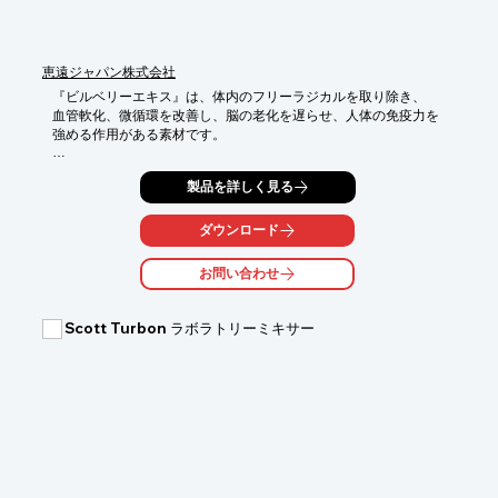
ください。
恵遠ジャパン株式会社
『ビルベリーエキス』は、体内のフリーラジカルを取り除き、

血管軟化、微循環を改善し、脳の老化を遅らせ、人体の免疫力を

強める作用がある素材です。

特に、目の視力を守って、近視、単性緑内障、

製品を詳しく見る
色素性網膜炎などの効果があります。

また当社は、北欧から野生のビルベリーを輸入し、契約のサプラ
ダウンロード
イヤーが

栽培・収穫・加工・貯蔵・冷凍運送で豊富な経験を持っていま
お問い合わせ
す。

ご要望の際は、お気軽にお問い合わせ下さい。

Scott Turbon ラボラトリーミキサー
※詳しくはPDFをダウンロードしていただくか、お気軽にお問い
合わせ下さい。