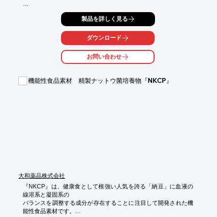
【特長】

製品を詳しく見る
■特許で認められた健康成分DTPSを無添加で多量に生成

※詳しくはPDFをダウンロード頂くか、お気軽にお問い合わせ下
ダウンロード
さい。
お問い合わせ
機能性食品素材 精製ナットウ菌培養物『NKCP』
大和薬品株式会社
『NKCP』は、健康食として根強い人気を誇る「納豆」に血液の
線溶系と凝固系の

バランスを調整する成分が存在することに注目して開発された機
能性食品素材です。
