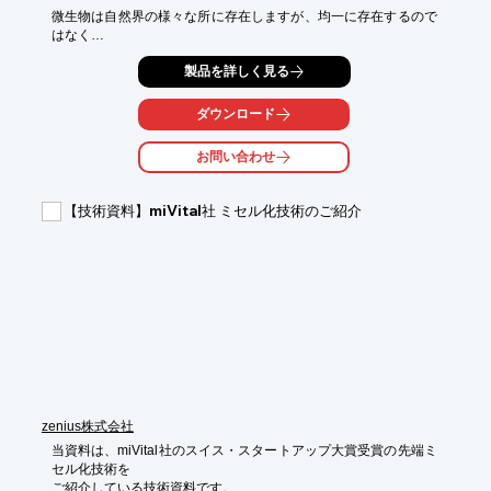
微生物は自然界の様々な所に存在しますが、均一に存在するので
はなく

それぞれの環境に適した微生物が偏って存在しています。この偏
製品を詳しく見る
りを

利用すれば、通常の環境では希少な微生物を効率的に取得するこ
とが

ダウンロード
できます。

お問い合わせ
当社では、堆肥を利用した特殊環境を作り有用微生物の取得を

目指しています。堆肥を利用した探索方法は、単独では生育でき
ない

【技術資料】miVital社 ミセル化技術のご紹介
微生物でも生育が可能となる可能性があり、これまで取得されに
くかった

微生物を取得する方法として期待しています。

【微生物・酵素の利用】

■有用物質の抽出→食品、化粧品等原料

■機能性付与→食品、新製品開発

■基幹化合物の生成→医薬品、化合物原料

※詳しくはPDF資料をご覧いただくか、お気軽にお問い合わせく
ださい。
zenius株式会社
当資料は、miVital社のスイス・スタートアップ大賞受賞の先端ミ
セル化技術を

ご紹介している技術資料です。
