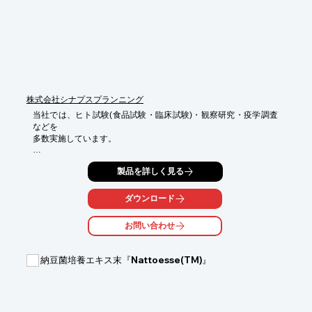
【特長】

■真空乾燥機を使用

■低温、真空で処理

■素材本来の香りや栄養素を抽出することができる

※詳しくはPDF資料をご覧いただくか、お気軽にお問い合わせ下
さい。
株式会社シナプスプランニング
当社では、ヒト試験(食品試験・臨床試験)・観察研究・疫学調査
などを

多数実施しています。

CRC(治験コーディネーター)が丁寧にサポートし、特定保健用食
製品を詳しく見る
品、

食品機能性表示食品のデータ取得のお手伝いを実施。

ダウンロード
その他にも、疫学調査や観察研究の調査を実施する医療機関にお
いて、

お問い合わせ
責任医師を中心に調査や実務の支援も行っております。

【試験委受託契約までの流れ】

納豆菌培養エキス末『Nattoesse(TM)』
■1.試験概要ならびに概算でのお見積りを作成・提案

■2.秘密保持契約の終結

■3.試験概要書及び御見積書の内容の詰め

■4.試験概要書および御見積書の大筋の合意・試験計画書の作成

■5.ご契約
