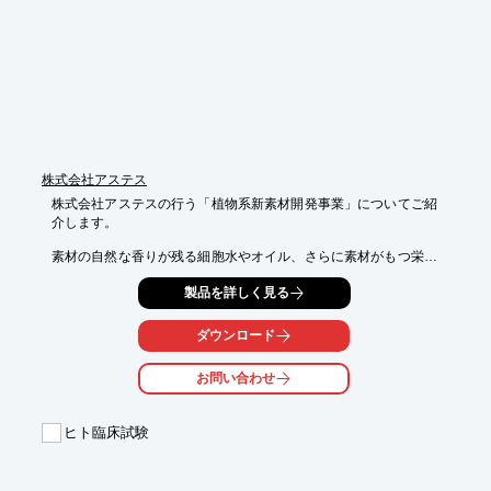
シアル酸含有糖鎖等も販売しています。

【事業内容】

■高純度試薬として製造・販売

■各誘導体及びシアル酸含有糖鎖等を販売

■受託業務（精製、合成、分析、機器分析）

■高分離能HPLC 充填剤の開発、微粒子の分級技術

※詳しくはカタログをご覧頂くか、お気軽にお問い合わせ下さ
い。
株式会社アステス
株式会社アステスの行う「植物系新素材開発事業」についてご紹
介します。

素材の自然な香りが残る細胞水やオイル、さらに素材がもつ栄養
素を

製品を詳しく見る
そのまま残した乾燥残渣物など、付加価値の高い化粧品・食品原
料を

生み出します。

ダウンロード
従来の抽出方法(蒸気蒸留法)とは大きく異なり、低温、真空で処
お問い合わせ
理する

ことによって素材本来の香りや栄養素を抽出することができ、素
材に

ヒト臨床試験
含まれるほぼ100%のアロマオイル、細胞水(フローラルウォータ
ー)の抽出を

可能にします。
