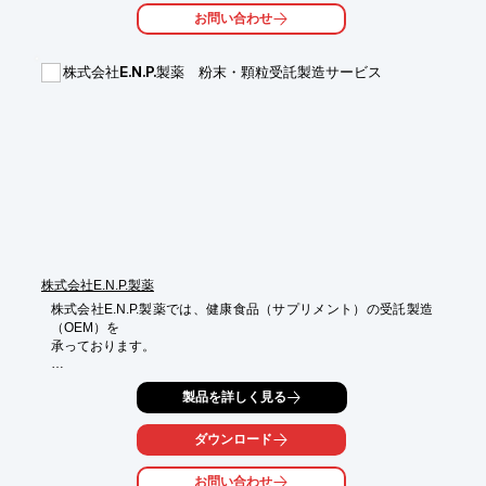
•  「手ずり」の精密さを自動化で再現

お問い合わせ
　　高粘度材料や微粒子分散にも対応する、高再現性・高均質性
処理の実現

株式会社E.N.P.製薬 粉末・顆粒受託製造サービス
•  複雑な材料処理を可能にする、石川工場の独自技術

　　傾斜構造・ばね荷重・エピサイクロイド軌道による複合動作
で、繊細な混練や分散を再現する唯一のシステム

【好適使用事例】

•  大気・水分に敏感な微量粉末やペーストの均質粉砕・混合処理

　　グローブボックスやドラフトチャンバー内で、空気や湿度の
影響を避けながら、0.5 g程度の希少・高価材料を粉砕、均一化、
混合する前処理工程

•  希少試料の高精度分散および配合検討

　　医薬品開発や先端材料研究で、0.5 g程度の微量材料を用いた
株式会社E.N.P.製薬
試作や評価に最適な前処理
株式会社E.N.P.製薬では、健康食品（サプリメント）の受託製造
（OEM）を

承っております。

『粉末』は、主にスムージーなどドリンク系の健康食品への使用
製品を詳しく見る
に適した

製造方法で、試飲サンプルをお出しすることにより美味しい味の
商品を

ダウンロード
製造しています。

お問い合わせ