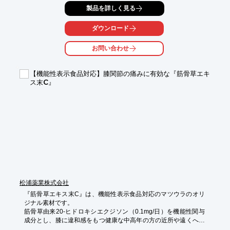
「細胞あるいは/および動物を用いた試験系」と、「ゲノミクス評
製品を詳しく見る
価解析

試験系」を用いて、健康食品に対する効能・作用、安全性・生体
影響に

ダウンロード
関する高品質な科学的エビデンスの提供を致します。

お問い合わせ
また、健康食品及び関連機能性食品表示の新たな市場への浸透を
図るため、

関連異業種5社との連携を基にして、営業宣伝の枠を広げており
【機能性表示食品対応】膝関節の痛みに有効な『筋骨草エキ
ます。

ス末C』
【業務内容】

■健康食品（医薬品・香粧品および農水林産物を含む）、および
関連素材

　の先進的試験サービス

※詳しくはお問い合わせ、またはカタログをダウンロードしてく
ださい。
松浦薬業株式会社
『筋骨草エキス末C』は、機能性表示食品対応のマツウラのオリ
ジナル素材です。

筋骨草由来20-ヒドロキシエクジソン（0.1mg/日）を機能性関与
成分とし、膝に違和感をもつ健康な中高年の方の近所や遠くへの
外出における膝関節の悩みを軽減する機能が報告されています。
