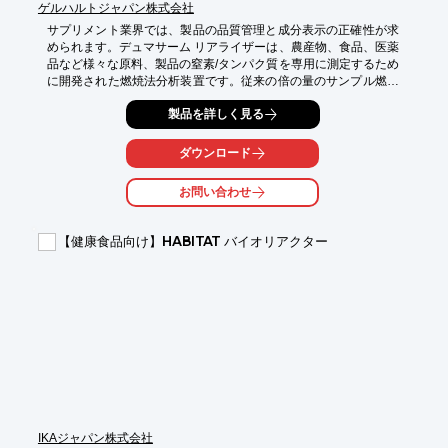
ゲルハルトジャパン株式会社
サプリメント業界では、製品の品質管理と成分表示の正確性が求
められます。デュマサーム リアライザーは、農産物、食品、医薬
品など様々な原料、製品の窒素/タンパク質を専用に測定するため
に開発された燃焼法分析装置です。従来の倍の量のサンプル燃焼
を可能にし、ヘリウムとアルゴンの2種類のキャリアガスが利用
製品を詳しく見る
できます。

【活用シーン】

ダウンロード
・サプリメントの品質管理

・成分表示の正確性確認

お問い合わせ
・研究開発

【導入の効果】

【健康食品向け】HABITAT バイオリアクター
・正確なタンパク質含有量の測定

・表示内容の信頼性向上

・品質管理の効率化
IKAジャパン株式会社