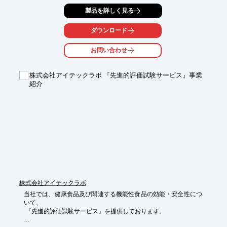
当製品の主成分バチロペプチダーゼFは従来のナットウキナーゼ
製品を詳しく見る
とは物質そのものが

異なり、抗凝固作用、血液粘度低下作用、血栓溶解作用のトリプ
ダウンロード
ルファンクションを

持つことが特長です。

お問い合わせ
精製加工により、納豆臭、菌体およびビタミンK2を問題のない程
度まで除去しており、

株式会社アイテックラボ 『先進的評価試験サービス』事業
血栓症予防素材として誰でも一定量のバチロペプチダーゼFを摂
紹介
取できるようになりました。

【特長】

■ナットウ菌は除去され、ナットウ菌特有のにおいや粘性がない

■ワーファリンなどの薬剤への影響がない

■機能性たんぱく質が一定量含有されるように調製されている

■機能性たんぱく質はpH6.0～10.0で安定であり、60℃以下の熱
に安定

※詳しくはPDF資料をご覧いただくか、お気軽にお問い合わせ下
さい。
株式会社アイテックラボ
当社では、健康食品及び関連する機能性食品の効能・安全性につ
いて、

 『先進的評価試験サービス』を提供しております。
