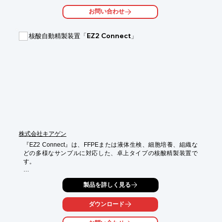
お問い合わせ
手、及び周辺への飛散防止や開栓時の飛沫防止、閉栓工程作業の
軽減などに

活用いただけます。

核酸自動精製装置「EZ2 Connect」
【特長】

■垂直方向

■キャップ開栓時の作業時間及び作業者の負担軽減

■手へ及び周辺への飛散防止

■開栓時の飛沫防止

■閉栓工程作業の軽減

※詳しくはPDF資料をご覧いただくか、お気軽にお問い合わせく
ださい。
株式会社キアゲン
『EZ2 Connect』は、FFPEまたは液体生検、細胞培養、組織な
どの多様なサンプルに対応した、卓上タイプの核酸精製装置で
す。

プレパック試薬カートリッジ採用により、最大24サンプルまでを
製品を詳しく見る
処理することができ、作業速度と再現性を向上することができま
す。

ダウンロード
バーコードリーダーによるデータ管理やUV-LEDによる除染機能
も備えています。
