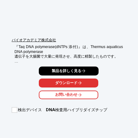
■Limited-STAGE-S

■STAGE-WORM

※詳しくはPDF資料をご覧いただくか、お気軽にお問い合わせ下
さい。
バイオアカデミア株式会社
『Taq DNA polymerase(dNTPs 添付)』は、Thermus aquaticus 
DNA polymerase 

遺伝子を大腸菌で大量に発現させ、高度に精製したものです。

天然のTaq DNA polymeraseと同じように、分子量94kDaで

製品を詳しく見る
耐熱性DNAポリメラーゼ活性を持っています。

ご要望の際はお気軽に、お問い合わせください。

ダウンロード
【用途】

お問い合わせ
■ハイスループットPCR

■コロニーPCR

■dUTP、dITP、蛍光標識ヌクレオチドの取り込み

検出デバイス DNA検査用ハイブリダイズチップ
■プライマーエクステンション

■平滑末端の3’末端にAを1塩基付加

※詳しくはPDFをダウンロードしていただくか、お気軽にお問い
合わせください。