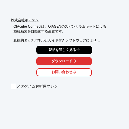
株式会社キアゲン
QIAcube Connectは、QIAGENのスピンカラムキットによる

核酸精製を自動化する装置です。

直観的タッチパネルとガイド付きソフトウェアにより

セットアップが簡単で、核酸精製にかかる作業時間を

製品を詳しく見る
短縮することができます。

自動化によって、時間短縮だけでなく結果の再現性と生産性も

向上させることができます。

ダウンロード
【特長】

お問い合わせ
■ 3000以上のプロトコールで80以上のQIAGENキットを自動化

■ DNA、RNAそしてタンパク質の自動精製

■ 最大12サンプルまで精製

メタゲノム解析用マシン
■ 遠心機を用いた自動化でマニュアル操作と同じ性能を実現

■ 内蔵UVランプによる除染機能付き

※詳しくはPDF資料をご覧いただくか、お気軽にお問い合わせ下
さい。