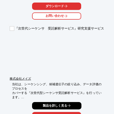
ルタイムPCR、RT-PCR等の工程で使用することができます。

欧州医療機器指令98/79/EC(IVDD)に則り、医療機器としての品
ダウンロード
質、安全性、そしてユーザーの利便性に関する厳格な規格に従っ
て設計開発されています。
お問い合わせ
『次世代シーケンサ 受託解析サービス』研究支援サービス
株式会社メイズ
当社は、シーケンシング、候補遺伝子の絞り込み、データ評価の
プロセスを

カバーする『次世代型シーケンサ受託解析サービス』を行ってい
ます。

豊富な知見をもとに、研究テーマに合わせた解析方法の選定をは
製品を詳しく見る
じめ、

解析後のデータ評価も含め、専門スタッフがサポート。一貫した