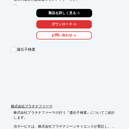
設定データをパソコンに取り込むことができるので、いつでも以
製品を詳しく見る
前の発振を

再現可能です。

ダウンロード
ラボ実験での菌類の破砕・抽出に適した50W型の「NR-50M」を
はじめ、

お問い合わせ
大量処理にも対応できる300W型の「NR-300M」やカスタマイズ
も可能な

600W型の「NR-600M」をラインアップしております。

遺伝子検査
【特長】

■コンタミネーションフリー

■使用後はチップを拭くだけで面倒な洗浄は不要

■自動チューニング機能を標準内蔵

■パソコンでの設定保存も可能

■いつでも以前の発振を再現可能

※詳しくはPDF資料をご覧いただくか、お気軽にお問い合わせ下
さい。
株式会社プラチナファーマ
株式会社プラチナファーマの行う『遺伝子検査』についてご紹介
します。

当サービスは、株式会社プラチナジーンサイエンスが受託し、京