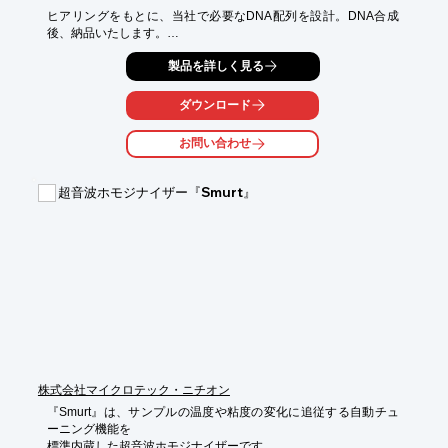
ヒアリングをもとに、当社で必要なDNA配列を設計。DNA合成
後、納品いたします。

また、ゲノムDNAの精製、RNAの精製、など、DNA、RNAを扱
製品を詳しく見る
った基本的な

実験はもちろん、大腸菌を使用したタンパク質の発現などもでき
ます。

ダウンロード
その他、DNA・ゲノム配列解析や、オリゴ設計、標準プロトコル
お問い合わせ
作成、

検査施設の立ち上げ支援などのコンサルティングも行っておりま
す。

超音波ホモジナイザー『Smurt』
【特長】

■バイオの専門家として、ゼロからサポート

■バイオ研究の実験環境を提供

■研究施設の立ち上げを完全サポート

※詳しくはPDFをダウンロードしていただくか、お気軽にお問い
合わせください。
株式会社マイクロテック・ニチオン
『Smurt』は、サンプルの温度や粘度の変化に追従する自動チュ
ーニング機能を

標準内蔵した超音波ホモジナイザーです。
