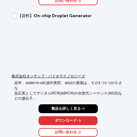
お問い合わせ
【特長】

【資料】On-chip Droplet Generator
■最大24サンプルまで同時処理

■1つの機器で多数のアプリケーションに対応

■チップ内磁性ビーズ精製技術により大容量検体の自動化にも対
応

■データ管理やUV-LEDによる除染機能を装備

※詳しくは、以下URLもしくはPDF資料をご覧いただくか、お気
軽にお問い合わせ下さい。

https://www.qiagen.com/ja-jp/products/discovery-and-
translational-research/dna-rna-purification/instruments-
equipment/ez2-connect
株式会社オンチップ・バイオテクノロジーズ
近年、water-in-oil(油中滴型、w/o)の液滴は、その1つ1つが小さ
な

反応系としてデジタルPCR(ddPCR)や次世代シーケンス(NGS)な
どの遺伝子

解析分野に於いて実用化されています。

製品を詳しく見る
当資料では、安定かつ均一な液滴（ドロップレット）を作製でき
る

ダウンロード
「On-chip Droplet Generator」の原理やエマルジョン封入例、仕
様などを

お問い合わせ
詳しく掲載しています。
