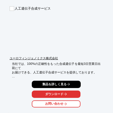
【掲載内容】

人工遺伝子合成サービス
■On-chip Droplet Generator の原理

■On-chip Droplet Generator によるエマルジョン封入例

■On-chip Droplet Generator とOn-chip Sort の活用

■A Water-in-Oil Emulsion Droplet Generator with Full Potential

※詳しくはPDF資料をご覧いただくか、お気軽にお問い合わせ下
さい。
ユーロフィンジェノミクス株式会社
当社では、100%の正確性をもった合成遺伝子を最短3日営業日出
荷にて

お届けできる、人工遺伝子合成サービスを提供しております。

GC含量、AT含量が高い配列や繰り返し配列を含む合成困難性の
製品を詳しく見る
ある配列も

受け付けております。

ダウンロード
また、オプションサービスは、スタンダード・コンプレックス遺
伝子

お問い合わせ
どちらにも対応しております。

【特長】
