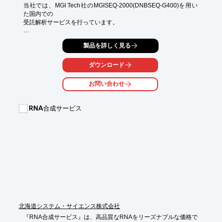
当社では、MGI Tech社のMGISEQ-2000(DNBSEQ-G400)を用い
た国内での

受託解析サービスを行っています。

DNBSEQは環状化された一本鎖DNAをテンプレートとし、ロー
製品を詳しく見る
リングサークル

増幅(RCA)によって調整されたライブラリーをシーケンスしま
す。

ダウンロード
他の既存のシーケンスプラットフォームで発生する、ライブラリ
お問い合わせ
ー増幅時の

PCRエラー蓄積やGCバイアスを軽減するだけでなく、PCR重複
やインデックス

RNA合成サービス
ホッピングといった問題を低減します。

【サービス内容】

■全ゲノムシーケンス(WGS)

■RNAシーケンス(stranded mRNA-seq)

■stLFR(single tube Long Fragment Read)シーケンス

■ライブラリー提出によるレーンシーケンス

※詳しくはPDFをダウンロードしていただくか、お気軽にお問い
合わせください。
北海道システム・サイエンス株式会社
『RNA合成サービス』は、高品質なRNAをリーズナブルな価格で
