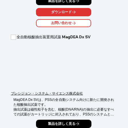
製品を詳しく見る
パク質、

その他の液体サンプルの迅速かつ効率的で穏やかな真空濃縮をご
提供。

ダウンロード
幅広いアングルローターに加え、マイクロプレート用ローターを

お問い合わせ
使用できるため、多様なチューブやプレートに対応し、様々な

アプリケーションにご使用いただけます。

全自動核酸抽出装置用試薬 MagDEA Dx SV
【特長】

■非常に静かな動作音

■溶剤耐性でメンテンナンスフリーのPTFEダイアフラムポンプ

■コンパクトな設置面積で貴重な実験台スペースを無駄にしない

■0.2mLから50mLのチューブ、マイクロプレートやPCRプレート
まで

　対応可能な15種類のローターラインアップ

※詳しくはPDF資料をご覧いただくか、お気軽にお問い合わせ下
さい。
プレシジョン・システム・サイエンス株式会社
MagDEA Dx SVは、PSSの全自動システム向けに新たに開発され
た核酸抽出試薬です。

抽出試薬は磁性粒子を含む、核酸(DNA/RNA)の抽出に必要なすべ
ての試薬がカートリッジに封入されており、PSSのシステムと組
み合わせることで、実験者の手を煩わせることなく簡単に高品質
製品を詳しく見る
な核酸を抽出精製することが可能です。抽出された核酸は、リア