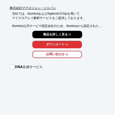
株式会社マクロジェン・ジャパン
当社では、illuminaおよびAgilentのChipを用いて

マイクロアレイ解析サービスをご提供しております。

illumina公式サービス指定会社のため、illuminaから認定された

正確なデータをお伝えできます。

製品を詳しく見る
また、バイオインフォマティクスを基盤とした全般的な解析相談
も承ります。

ダウンロード
【サービス種類】

お問い合わせ
■illumina Microarray

■Agilent Microarray

■Affymetrix Microarray

■バリデーション

DNA合成サービス
　・RealTimePCR (Expression)

　・TaqMan SNP assay

※詳細については、お気軽にお問い合わせください。