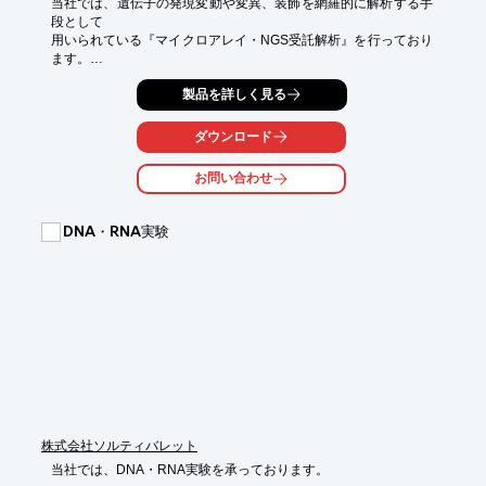
当社では、遺伝子の発現変動や変異、装飾を網羅的に解析する手
段として

用いられている『マイクロアレイ・NGS受託解析』を行っており
ます。

これらの解析で得られるデータは膨大で、このデータを有効活用
製品を詳しく見る
するため

実験の計画からデータ解析まで、”使える”データをお届けしま
ダウンロード
す。

お問い合わせ
【特長】

■ThermoFisher, Agilent 各種アレイに対応

■NGS 各種解析 (発現, WGS, エピゲノム等)

DNA・RNA実験
　MGI 社製 DNBSEQ による自社内シークエンス

■RNA 抽出、精製にも対応

■データ解析のみにも対応

※詳しくはPDFをダウンロードして頂くか、お問い合わせくださ
い。
株式会社ソルティバレット
当社では、DNA・RNA実験を承っております。
