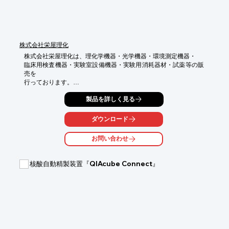
詳しくはお問い合わせください。
株式会社栄屋理化
株式会社栄屋理化は、理化学機器・光学機器・環境測定機器・

臨床用検査機器・実験室設備機器・実験用消耗器材・試薬等の販
売を

行っております。

創業以来半世紀に渡り、その時代の先端科学機器・機材を通して

製品を詳しく見る
科学技術の進歩に寄与してまいりました。

ご要望の際はお気軽にお問い合わせください。

ダウンロード
【商品案内】

お問い合わせ
■機器

■試薬

■遺伝子

核酸自動精製装置『QIAcube Connect』
■タンパク

■糖　など

※詳しくはPDFをダウンロードして頂くか、お気軽にお問い合わ
せ下さい。