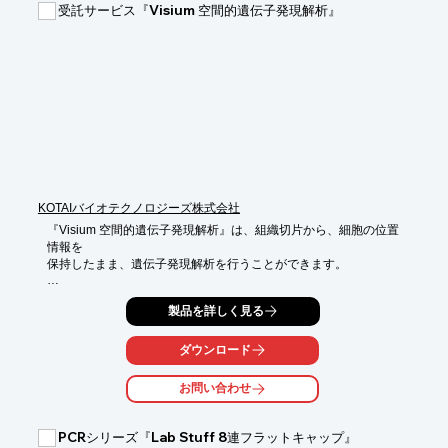
受託サービス『Visium 空間的遺伝子発現解析』
KOTAIバイオテクノロジーズ株式会社
『Visium 空間的遺伝子発現解析』は、組織切片から、細胞の位置
情報を

保持したまま、遺伝子発現解析を行うことができます。

6.5mmx6.5mmの区画内に載せた組織から、5000スポットの細胞
製品を詳しく見る
を解析可能。

1スポットで平均1～10個の細胞を捕捉し、1スポットに1種類の
ダウンロード
バーコードを

付与して位置情報を保ったままmRNA解析が行えます。

お問い合わせ
【特長】

■6.5mmx6.5mmの区画内に載せた組織から、5000スポットの細
PCRシリーズ『Lab Stuff 8連フラットキャップ』
胞を解析可能
