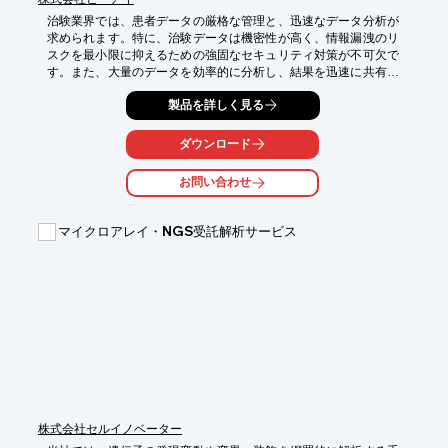
治験業界では、患者データの厳格な管理と、迅速なデータ分析が
求められます。特に、治験データは機密性が高く、情報漏洩のリ
スクを最小限に抑えるための強固なセキュリティ対策が不可欠で
す。また、大量のデータを効率的に分析し、結果を迅速に共有で
きる環境が重要になります。当社のサーバ｜ソリューション部
製品を詳しく見る
は、治験データの安全な管理と、スムーズなデータ分析を可能に
するサーバ環境を提供します。

ダウンロード
【活用シーン】

・治験データの保管

お問い合わせ
・データ分析基盤

・研究機関とのデータ共有

マイクロアレイ・NGS受託解析サービス
【導入の効果】

・治験データのセキュリティ強化

・データ分析の効率化

・研究プロセスの加速
株式会社セルイノベーター