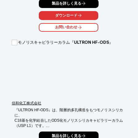
製品を詳しく見る
実施できるサービスを国際的に展開しています。

従来の技術を利用した場合と比べて、カスタマイズ可能な遺伝子
ダウンロード
合成

サービスを利用することで、時間的あるいは経済的なコストまた
お問い合わせ
は

その両方の縮小が期待できます。まずは一度お問い合わせくださ
い。

モノリスキャピラリーカラム『ULTRON HF-ODS』
【取扱品目】

■人工遺伝子合成

■GenPlus　次世代の遺伝子合成

■GenBrick(TM)　遺伝子合成

■OptimumGene　コドン最適化

※詳しくはPDFをダウンロードしていただくか、お気軽にお問い
合わせください。
信和化工株式会社
『ULTRON HF-ODS』は、階層的多孔構造をもつモノリスシリカ
に、

C18基を化学結合したODS化モノリスシリカキャピラリーカラム
（USP L1）です。

親水／疎水性のバランスの良いC18修飾によりDewettingを抑制
製品を詳しく見る
していますので、バイオ分析で用いる水リッチな移動相系で高い