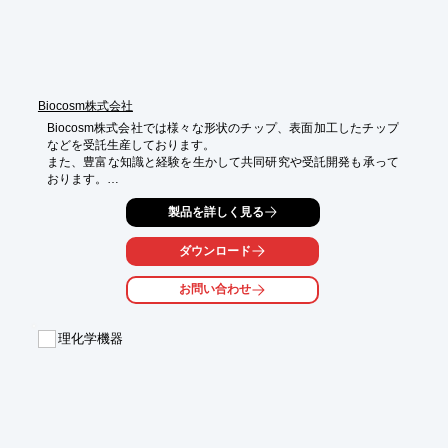
Biocosm株式会社
Biocosm株式会社では様々な形状のチップ、表面加工したチップ
などを受託生産しております。

また、豊富な知識と経験を生かして共同研究や受託開発も承って
おります。

DNAを網羅的に検出する技術としてマイクロアレイが良く知られ
製品を詳しく見る
ています。

微小な100ミクロン程度のスポット状のプローブが数千から数万
個以上固定化されているチップであり、遺伝子の発現解析などに
ダウンロード
広く利用されています。

一方、バーコードアレイは数十レベルの数を50-100ミクロンの線
お問い合わせ
幅で固定し、検出することを目的に開発されたものです。

ある特定の種類のがん遺伝子や数十種類の農水産物の品種など既
知の遺伝子種を効率よく検出、識別することに優れています。

理化学機器
【特徴】

○検出は色素または蛍光をラインセンサーで検出

○予測された線状パターンとの照合が可能

○手間のかかるチップの位置あわせなどは

　厳密に決定しなくても測定可能

○低コストの検出装置が使用可能
