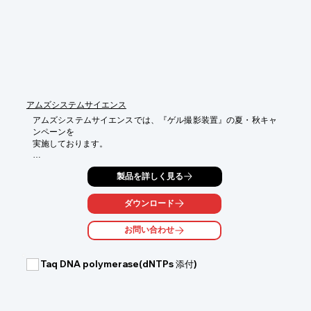
アムズシステムサイエンス
アムズシステムサイエンスでは、『ゲル撮影装置』の夏・秋キャ
ンペーンを

実施しております。

１眼レフカメラ搭載で高画質、高感度撮影切り出しにも対応した
製品を詳しく見る
「STAGE-2000」をはじめ、ゲル撮影に最適化したコストパォー
マンスの高い「Limited-STAGE」や、スマートフォンに対応した
「Limited-STAGE-S」、データー改ざん防止に対応した[STAGE-
ダウンロード
WORM]など多数ラインアップをご用意。

お問い合わせ
このキャンペーン機会に『ゲル撮影装置』を是非ご検討くださ
い。

Taq DNA polymerase(dNTPs 添付)
【キャンペーンおすすめ対象製品（抜粋）】

■STAGE-2000

■Limited-STAGE

■Limited-STAGE II

■Limited-STAGE-VP
