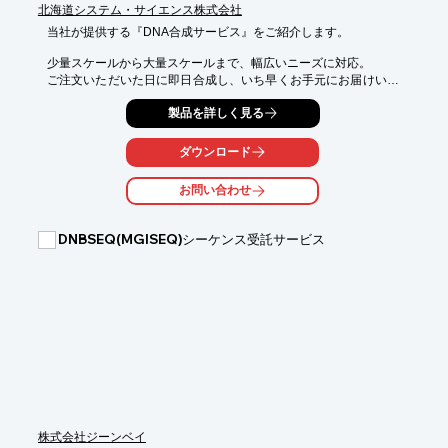
北海道システム・サイエンス株式会社
当社が提供する『DNA合成サービス』をご紹介します。

少量スケールから大量スケールまで、幅広いニーズに対応。

ご注文いただいた日に即日合成し、いち早くお手元にお届けいた
します。

製品を詳しく見る
また、現在までに培ってきた高品質なDNAを合成する技術を用い
て、

ダウンロード
様々な修飾基を導入したオリゴヌクレオチドの合成も行うことが
できます。

お問い合わせ
ご用命の際はお気軽にお問い合わせください。

DNBSEQ(MGISEQ)シーケンス受託サービス
【スケールと対応塩基数】

■OLIGO KIDS：11～30mer

■25nmol：11～30mer

■0.05μmol：11～50mer

■0.2μmol：～99mer

■1μmol：～200mer

■大量スケール：1mg～100mg

※詳しくはPDF資料をご覧いただくか、お気軽にお問い合わせ下
さい。
株式会社ジーンベイ