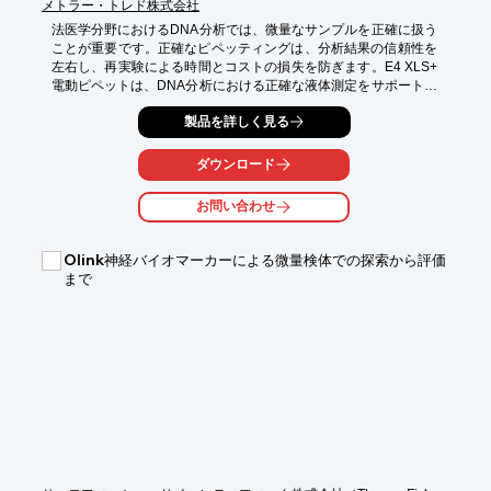
メトラー・トレド株式会社
法医学分野におけるDNA分析では、微量なサンプルを正確に扱う
ことが重要です。正確なピペッティングは、分析結果の信頼性を
左右し、再実験による時間とコストの損失を防ぎます。E4 XLS+ 
電動ピペットは、DNA分析における正確な液体測定をサポートし
ます。

製品を詳しく見る
【活用シーン】

・DNA抽出

ダウンロード
・PCR

・シークエンシング

お問い合わせ
【導入の効果】

・分析精度の向上

Olink神経バイオマーカーによる微量検体での探索から評価
・実験の効率化

まで
・信頼性の高い結果の獲得