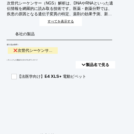
次世代シーケンサー（NGS）解析は、DNAやRNAといった遺
伝情報を網羅的に読み取る技術です。医薬・創薬分野では、
疾患の原因となる遺伝子変異の特定、薬剤の効果予測、新規
創薬ターゲットの発見などに活用され、研究開発のスピード
すべてを表示する
アップと精度向上に貢献しています。
各社の製品
絞り込み条件：
次世代シーケンサ...
​▼チェックした製品のカタログをダウンロード
製品名で見る
【法医学向け】E4 XLS+ 電動ピペット