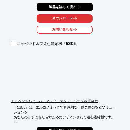
都大学内の

製品を詳しく見る
実験施設で解析が行われます。

「薬剤代謝能力」をはじめ「男性型脱毛症」についてなどを承り
ダウンロード
ます。

お問い合わせ
医療機関をはじめ民間企業等々、幅広いお客様から様々な分野の
解析の

ご依頼をいただいております。お気軽にお問い合わせください。

エッペンドルフ遠心濃縮機『5305』
【解析内容】

■薬剤代謝能力

■男性型脱毛症

■子供の才能

■ダイエット

■美肌

※詳しくはPDF資料をご覧いただくか、お気軽にお問い合わせく
ださい。
エッペンドルフ・ハイマック・テクノロジーズ株式会社
『5305』は、エルゴノミックで直感的な、耐久性のあるソリュー
ションを

あなたのラボにもたらすためにデザインされた遠心濃縮機です。

先進的なヒートテクノロジーでDNA/RNA、ヌクレオチド、タン