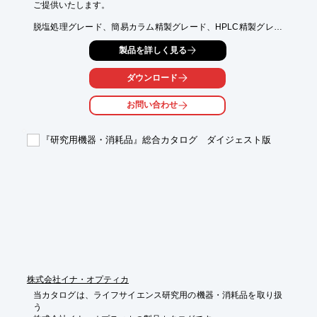
ご提供いたします。

脱塩処理グレード、簡易カラム精製グレード、HPLC精製グレー
ドの3種から

製品を詳しく見る
お選びいただけます。

PAGEチェックはすべての製品に行われており、DNA／RNAキメ
ダウンロード
ラ合成、

2'-O-methyl-RNA挿入、その他各種の標識が可能です。

お問い合わせ
【特長】

■高品質なRNAをリーズナブルな価格でご提供

『研究用機器・消耗品』総合カタログ ダイジェスト版
■RNAiやRNA Aptamerなど様々な研究用途に使用できる

■脱塩処理／簡易カラム精製／HPLC精製グレードの3種から選択

■PAGEチェックはすべての製品に行われている

■DNA／RNAキメラ合成など、その他各種の標識が可能

※詳しくはPDF資料をご覧いただくか、お気軽にお問い合わせ下
さい。
株式会社イナ・オプティカ
当カタログは、ライフサイエンス研究用の機器・消耗品を取り扱
う
