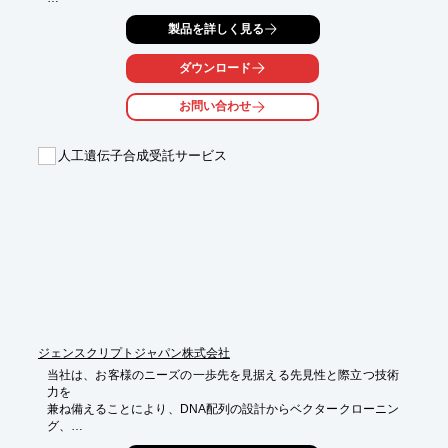
抗体などの分子マーカーを使用せずに、ラベルフリーで生きたま
製品を詳しく見る
まCTCsを

濃縮回収が可能。

ダウンロード
回収されたCTCsは、遺伝子解析や免疫染色など幅広い実験に活
用して

お問い合わせ
いただけます。

【特長】

人工遺伝子合成受託サービス
■抗体を使わずにラベルフリーでCTCsを濃縮回収

■細胞表面抗原の発現に依存しないCTCsの回収が可能

■患者血液7.5mLからCTCsを濃縮回収

■自動化されたワークフロー

■高いCTCs回収率と低い白血球バックグランド

■回収したCTCsと様々なダウンストリーム解析に利用可能

※詳しくはPDF資料をご覧いただくか、お気軽にお問い合わせ下
さい。
ジェンスクリプトジャパン株式会社
当社は、お客様のニーズの一歩先を見据える先見性と際立つ技術
力を

兼ね備えることにより、DNA配列の設計からベクタークローニン
グ、

融合タンパクの作製、タンパク質の大量発現・精製まで一貫して
