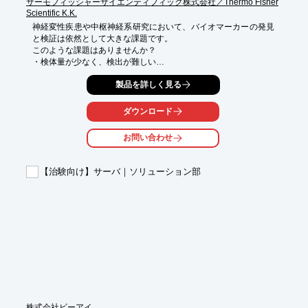
サーモフィッシャーサイエンティフィック株式会社／Thermo Fisher
Scientific K.K.
神経変性疾患や中枢神経系研究において、バイオマーカーの発見
と検証は依然として大きな課題です。

このような課題はありませんか？

・検体量が少なく、検出が難しい

・最新のタンパク質が今の製品では検出できない

製品を詳しく見る
・擬陽性が疑われたり、再現性が低い

・血液とCSFの比較解析ができない

ダウンロード
Olinkは、神経研究において重要な「高感度」「高特異性」「多項
目同時解析」を実現します。

お問い合わせ
✔ 特長

・1µLのCSF・血清・血漿で解析可能

・神経関連タンパク質を含む最大5,000項目以上を同時測定

【治験向け】サーバ｜ソリューション部
・低濃度のタンパク質も高い特異性と感度で検出

・血漿や血清、CSFなどのさまざまな検体に対応

✔ ✔ 神経研究において、中枢から末梢まで包括的な神経プロファ
イリングが可能です。
株式会社ビーアイ