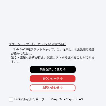
■組織内の細胞の位置情報を保ったまま、RNA発現解析

■HE染色画像と、遺伝子発現マップを比較検討

※詳しくはPDF資料をご覧いただくか、お気軽にお問い合わせ下
さい。
エフ・シー・アール・アンドバイオ株式会社
『Lab Stuff 8連フラットキャップ』は、従来よりも蛍光測定感度
が遥かに向上し、

速く・正確な分析が行え、試薬コストを軽減することができま
す。

ユニークなキャップデザインがチューブへのソフトタッチ装着を
製品を詳しく見る
実現。

キャップの開閉作業がスムーズに行え、ストレスを軽減します。

ダウンロード
PCRシリーズにはその他に、熱伝導性に優れた『8連チューブ』
お問い合わせ
や

COC樹脂を使用した『96ウェルPCRプレート』があります。

LEDゲルイルミネーター PrepOne Sapphire2
【特長】

■光学的に優れた透過性
