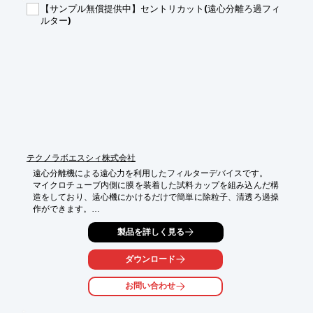
【サンプル無償提供中】セントリカット(遠心分離ろ過フィ
■新注文ウィザードにより入力の手間と時間を大幅に削減

ルター)
■配列一括入力

■テンプレート保存機能

■最適化完了お知らせメール機能

■専門スタッフがサポート

※詳しくはPDF資料をご覧いただくか、お気軽にお問い合わせ下
さい。
テクノラボエスシィ株式会社
遠心分離機による遠心力を利用したフィルターデバイスです。

マイクロチューブ内側に膜を装着した試料カップを組み込んだ構
造をしており、遠心機にかけるだけで簡単に除粒子、清透ろ過操
作ができます。

～特徴～

製品を詳しく見る
・フィルターの目詰まりが少なく、ろ過速度がはやい

・残液量が極めて少なくサンプルロスがほとんど無い

ダウンロード
・一度の遠心操作で複数の試料のろ過が出来、効率的
お問い合わせ