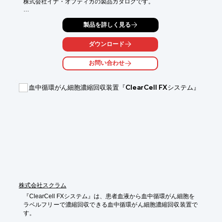
株式会社イナ・オプティカの製品カタログです。

ピペットチップをはじめ、PCR消耗品、チューブなどライフサイ
製品を詳しく見る
エンスに

必要な数々のすぐれた製品を掲載。

ダウンロード
当社は、先進のライフサイエンス分野に求められる高品質な製品
を

お問い合わせ
リーズナブルな価格にてお届けします。

【掲載内容】

血中循環がん細胞濃縮回収装置『ClearCell FXシステム』
■ピペットチップ

■PCR消耗品

■チューブ

■ラック

■キンバリークラーク製品

■研究・検査用消耗品

※こちらのPDFはダイジェスト版です。全編必要な方はお問合せ
ください。

※詳しくはPDFをダウンロードして頂くか、お問い合わせくださ
い。
株式会社スクラム
『ClearCell FXシステム』は、患者血液から血中循環がん細胞を

ラベルフリーで濃縮回収できる血中循環がん細胞濃縮回収装置で
す。
