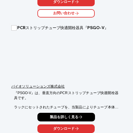
ダウンロード
サービスにより、

お客様の研究成果に繋がるソリューションを提供可能です。

お問い合わせ
【特長】

■次世代型シーケンサによる受託解析方法を検討・実施

PCRストリップチューブ快適開栓器具『PSGO‐V』
■高品質なシーケンシングと高度なデータ解析。多用な解析オプ
ションも用意

■研究目的に応じた遺伝子リストを提示し、研究進行をスムーズ
に

■BLAST検索やID検索ができるプログラムも提案可能

※詳しくは資料をご覧ください。お問い合わせもお気軽にどう
ぞ。
バイオソリューションズ株式会社
『PSGO‐V』は、垂直方向のPCRストリップチューブ快適開栓器
具です。

ラックにセットされたチューブを、当製品によりチューブ本体か
ら簡単に

製品を詳しく見る
キャップを外す事が可能。

また、閉栓ローラーにより仮止めされたキャップを閉栓できま
ダウンロード
す。
