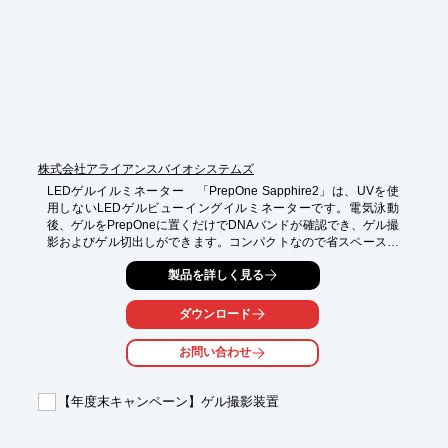
■優れた蛍光測定感度を誇り、速く正確な分析・試薬コストの削
減が可能

■キャップの開閉作業がスムーズに行え、ストレス軽減

※詳しくはカタログをご覧頂くか、お気軽にお問い合わせ下さ
い。
株式会社アライアンスバイオシステムズ
LEDゲルイルミネーター　「PrepOne Sapphire2」は、UVを使
用しないLEDゲルビューイングイルミネーターです。電気泳動
後、ゲルをPrepOneに置くだけでDNAバンドが確認でき、ゲル撮
影およびゲル切出しができます。コンパクトなので省スペースで
の作業が可能です。安全で暗室も必要ありません。

製品を詳しく見る
【特徴】

○安全(UVを使用しないLED光源)

ダウンロード
○LED光源のためDNA損傷を防止

○励起波長490nmに対応

お問い合わせ
○電気泳動後直ぐにDNAバンド確認

○暗室&ゲルイメージャー不要

【年度末キャンペーン】ゲル撮影装置
詳しくはお問い合わせ、またはカタログをダウンロードしてくだ
さい。