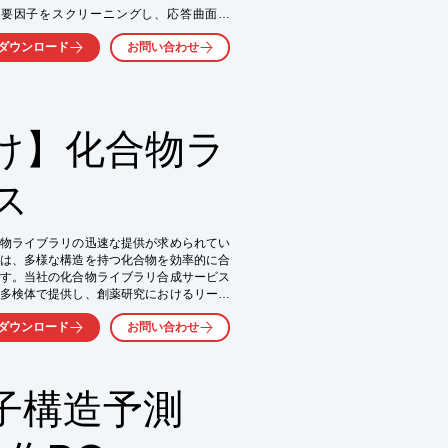
計画で重要因子をスクリーニングし、応答曲面法
索します。回転可能な3D応答曲面プロットで
ダウンロード
お問い合わせ
性の同時最適化にも対応します。

け】化合物ラ
ス
削減

物ライブラリの迅速な提供が求められてい
は、多様な構造を持つ化合物を効率的に合
す。当社の化合物ライブラリ合成サービス
多検体で提供し、創薬研究におけるリード
ダウンロード
お問い合わせ
化合物ライブラリ, 多検体合成, パラレル合成

子構造予測