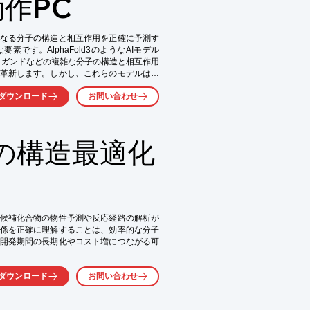
動作PC
ニング効率の向上



なる分子の構造と相互作用を正確に予測す
研究データの取得
です。AlphaFold3のようなAIモデル
リガンドなどの複雑な分子の構造と相互作用
革新します。しかし、これらのモデルは高
ックとなることがあります。当社HPCは、
ダウンロード
お問い合わせ
IDIA H200 GPUを搭載し、創薬研究におけ
の構造最適化
候補化合物の物性予測や反応経路の解析が
係を正確に理解することは、効率的な分子
開発期間の長期化やコスト増につながる可
態計算や計算化学モデルに関する最先端の手法
ダウンロード
お問い合わせ
ます。
