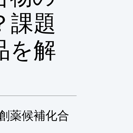
？課題
品を解
創薬候補化合