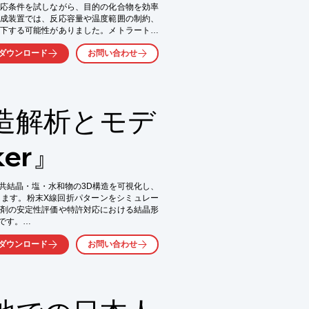
応条件を試しながら、目的の化合物を効率
成装置では、反応容量や温度範囲の制約、
下する可能性がありました。メトラートレ
らの課題を解決するために開発されました。

ダウンロード
お問い合わせ
造解析とモデ
計

物合成

ker』
多形・共結晶・塩・水和物の3D構造を可視化し、
ます。粉末X線回折パターンをシミュレー
剤の安定性評価や特許対応における結晶形
す。

ダウンロード
お問い合わせ