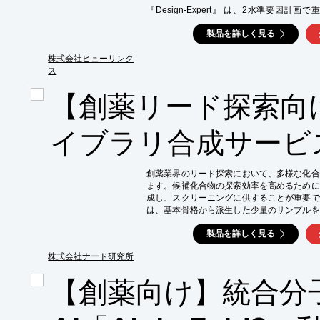
『Design-Expert』 は、2水準要因
(RSM)で収率・品質を最大化する条件を探
製品を詳しく見る
交互作用を可視化し、望ましさ関数で複数特
【活用シーン】

株式会社ヒューリンク
・新規バイオプロセスの因子スクリーニング

ス
・培養・精製条件の最適化（収率・品質）

・重要工程パラメータ(CPP)の特定

【創薬リード探索向
・スケールアップに向けた条件検討

【導入の効果】

イブラリ合成サービ
・実験回数の削減による開発期間短縮・コスト
・収率と品質の向上、プロセスの安定化

・データに基づく再現性の高い意思決定
創薬業界のリード探索において、多様な化合
ます。候補化合物の探索効率を高めるために
成し、スクリーニングに供することが重要で
は、基本骨格から派生した少量のサンプルを
探索を強力にサポートします。

製品を詳しく見る
Keyword: コンビナトリアルケミストリー, 
【活用シーン】

株式会社ナード研究所
・リード化合物の探索

【創薬向け】統合分
・SAR（構造活性相関）研究

・ヒット化合物の最適化

【導入の効果】
