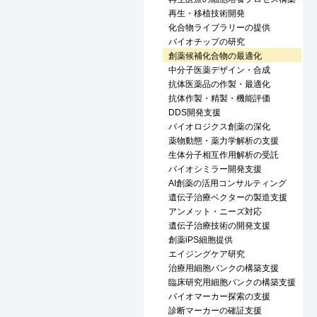
再生・移植技術開発
化合物ライブラリーの提供
バイオチップの研究
創薬候補化合物の最適化
中分子医薬デザイン・合成
抗体医薬品の作製・最適化
抗体作製・精製・機能評価
DDS開発支援
バイオロジクス創薬の深化
薬物動態・薬力学解析の支援
生体分子相互作用解析の受託
バイオシミラー開発支援
AI創薬の活用コンサルティング
遺伝子治療ベクターの製造支援
アンメット・ニーズ対応
遺伝子治療技術の開発支援
創薬iPS細胞提供
エイジングケア研究
治療用細胞バンクの構築支援
臨床研究用細胞バンクの構築支援
バイオマーカー探索の支援
診断マーカーの確証支援