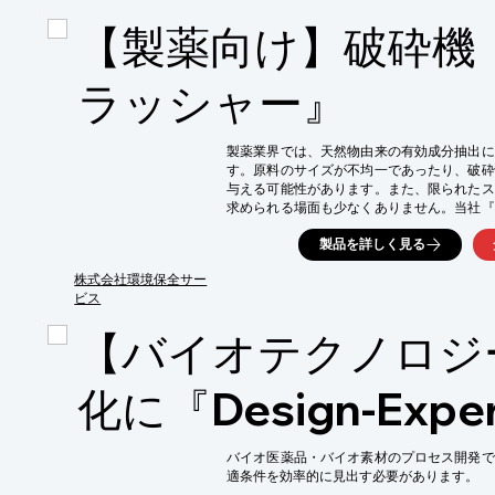
・創薬標的としての糖鎖研究

【製薬向け】破砕機
・糖鎖を基盤とした新規薬剤の開発

・糖鎖修飾による薬剤の機能性向上

【導入の効果】

ラッシャー』
・創薬研究の加速

・新規薬剤開発の可能性拡大

・標的分子への理解深化
製薬業界では、天然物由来の有効成分抽出に
す。原料のサイズが不均一であったり、破砕
与える可能性があります。また、限られたス
求められる場面も少なくありません。当社『
効率的に細砕し、成分抽出プロセスの安定化
製品を詳しく見る
【活用シーン】

・天然由来原料の一次破砕

株式会社環境保全サー
・医薬品原料の前処理

ビス
・研究開発段階でのサンプル破砕

【バイオテクノロジ
【導入の効果】

・成分抽出効率の向上

・処理時間の短縮

化に『Design-Expe
・作業スペースの有効活用
バイオ医薬品・バイオ素材のプロセス開発で
適条件を効率的に見出す必要があります。
