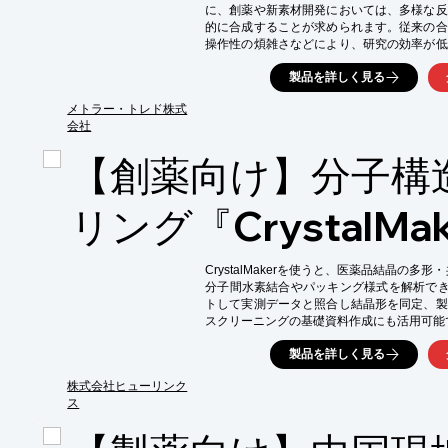
に、創薬や新素材開発においては、多様な反
的に合成することが求められます。従来の合
操作性の煩雑さなどにより、研究の効率が低
ドの『EasyMax 102 Basic』は、これ
製品を詳しく見る
【活用シーン】

・創薬研究における化合物合成

メトラー・トレド株式
・新素材開発における反応条件の最適化

会社
・バイオテクノロジー分野における基礎研究

【創薬向け】分子構
【導入の効果】

・多様な反応容量への対応による柔軟な実験設
・広い温度範囲での反応制御による幅広い化合
リング『CrystalMa
・ワンタッチ制御による操作性の向上

・試薬の自動添加による実験効率の向上
CrystalMakerを使うと、医薬品結晶の
分子間水素結合やパッキング様式を解析でき
トして実測データと照合し結晶形を同定、製
スクリーニングの基礎資料作成にも活用可能で
【活用シーン】

製品を詳しく見る
・創薬ターゲットの構造解析

・化合物の分子構造モデリング

株式会社ヒューリンク
・結晶構造の可視化による薬効予測

ス
【導入の効果】
