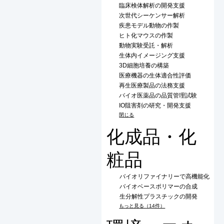
臨床検体解析の開発支援
次世代シーケンサー解析
疾患モデル動物の作製
ヒト化マウスの作製
動物実験受託・解析
生体内イメージング支援
3D細胞培養の構築
医療機器の生体適合性評価
再生医療製品の法務支援
バイオ医薬品の品質管理試験
IO阻害剤の研究・開発支援
閉じる
化成品・化
粧品
バイオリファイナリーで高機能化
バイオベースポリマーの合成
生分解性プラスチックの開発
もっと見る（14件）