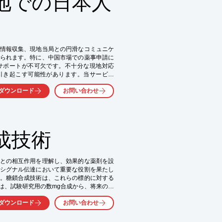
地での日本人
情報収集、現地当局との円滑なコミュニケ
られます。特に、中国市場での薬事申請に
サポートが不可欠です。不十分な現地対応
引き起こす可能性があります。当サービス
地法人の中国人スタッフが連携し、薬事申
ダウンロード
お問い合わせ
団体との折衝などをサポートすることで、
成技術
との相互作用を理解し、効果的な薬剤を設
シグナル伝達において重要な役割を果たし
維持

。糖鎖合成技術は、これらの標的に対する
への集中

は、試験研究用の数mg合成から、将来の製
化による、組織力の強化
なスケールでの糖鎖、糖誘導体合成を行い
ダウンロード
お問い合わせ