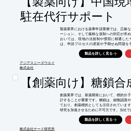
【製薬向け】中国現
・創薬研究の効率化

・新薬開発期間の短縮

・研究成果の向上
駐在代行サポート
製薬業界における薬事申請業務では、正確な
ーション、そして厳格な規制への対応が求め
おいては、現地の法規制や慣習に精通した
は、申請プロセスの遅延や予期せぬ問題を
は、中国駐在経験豊富な日本人スタッフと現
製品を詳しく見る
請に関連する拠点管理、情報収集、現地所属
これらの課題に対応します。

アジアスニーズウエイ
【活用シーン】

株式会社
・中国での薬事申請に必要な情報収集

【創薬向け】糖鎖合
・現地当局や関連団体との折衝・接遇

・申請プロセスにおける拠点管理

・輸出入および貿易実務管理

創薬業界では、新薬開発において、標的分子
【導入の効果】

計することが重要です。糖鎖は、細胞認識や
・薬事申請業務に必要なオペレーション品質の
ており、創薬標的としても注目されています
・日本人スタッフの負担軽減による、戦略立案
研究を加速させるために不可欠です。当社で
・現地スタッフとのコミュニケーション円滑
品化を目指したプロセス検討まで、さまざま
製品を詳しく見る
ます。

【活用シーン】

株式会社ナード研究所