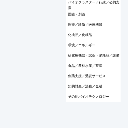
バイオクラスター／行政／公的支
援
医療・創薬
医療／診断／医療機器
化成品／化粧品
環境／エネルギー
研究用機器・試薬・消耗品／設備
食品／農林水産／畜産
創薬支援／受託サービス
知的財産／法務／金融
その他バイオテクノロジー