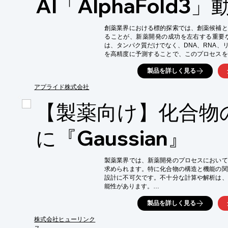
AI「AlphaFold3」
・多様な化合物の迅速な提供によるスクリー
・研究期間の短縮

・創薬ターゲットに対する最適な化合物の発見
創薬業界における標的探索では、創薬候補と
・高品質な化合物の提供による信頼性の高い
ることが、新薬開発の成功を左右する重要な要素
は、タンパク質だけでなく、DNA、RNA、
を高精度に予測することで、このプロセスを
性能なGPUを必要とし、計算能力がボトルネ
製品を詳しく見る
AlphaFold3の実行環境として推奨されるNV
る標的探索を加速します。

アプライド株式会社
【活用シーン】

【製薬向け】化合物
・創薬標的の同定

・分子ドッキングシミュレーション

・創薬候補化合物のスクリーニング

に『Gaussian』
【導入の効果】

・創薬研究の効率化

・新薬開発期間の短縮

製薬業界では、新薬開発のプロセスにおいて
・研究コストの削減
求められます。特に化合物の構造と機能の関
設計に不可欠です。不十分な計算や解析は、
能性があります。

化学計算ソフト『Gaussian』は、電子状
製品を詳しく見る
を提供し、新薬設計における研究開発を支援し
【活用シーン】

株式会社ヒューリンク