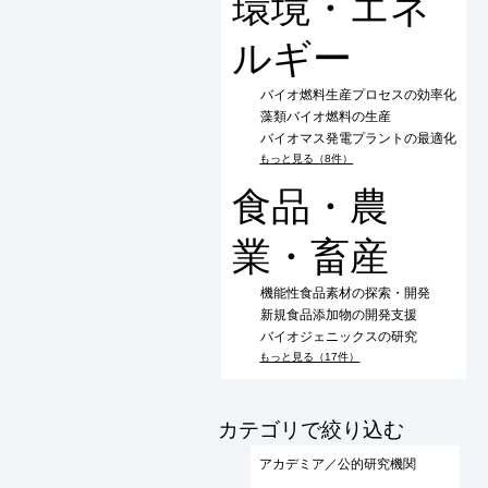
環境・エネ
ルギー
バイオ燃料生産プロセスの効率化
藻類バイオ燃料の生産
バイオマス発電プラントの最適化
もっと見る（8件）
食品・農
業・畜産
機能性食品素材の探索・開発
新規食品添加物の開発支援
バイオジェニックスの研究
もっと見る（17件）
​カテゴリで絞り込む
アカデミア／公的研究機関