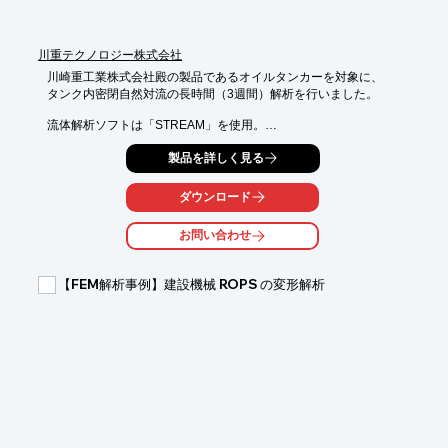
各種処理指定はボタンクリックで行いますので操作が簡単です。
計算結果は

Excelのグラフ機能で表示し、一部は独自開発のViewerで表示し
川重テクノロジー株式会社
ています。

川崎重工業株式会社殿の製品であるオイルタンカーを対象に、

※詳しくはPDF資料をご覧いただくか、お気軽にお問い合わせ下
タンク内密閉自然対流の長時間（3週間）解析を行いました。

さい。
流体解析ソフトは「STREAM」を使用。

ダブルハルの魔法瓶効果が実際にあることを確認しました。

製品を詳しく見る
【事例】

ダウンロード
■解析対象：オイルタンカー油槽内油及びバラストタンク内空気

■流体解析ソフト：STREAM

お問い合わせ
■解析種別：非圧縮性非定常熱流動解析

■解析規模：格子数約千点

■解析目的：油槽内温度分布の過渡変化予測

【FEM解析事例】建設機械 ROPS の変形解析
※詳しくはPDF資料をご覧いただくか、お気軽にお問い合わせ下
さい。