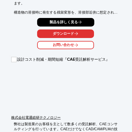
ます。

構造物の溶接時に発生する残留変形を、溶接部近傍に想定される
ひずみ

製品を詳しく見る
（固有ひずみ）を与えて求めました。

なお、固有ひずみ値の設定方法については、Webマガジン第48号

ダウンロード
「溶接変形シミュレーションの紹介」参照。

お問い合わせ
解析ソフトはNASTRANを使用しました。

【概要】

設計コスト削減・期間短縮『CAE受託解析サービス』
■解析ソフト：NASTRAN

■解析種別：線形解析

■目的：溶接施工時の変形量の事前予測

※詳しくはPDF資料をご覧いただくか、お気軽にお問い合わせ下
さい。
株式会社電通総研テクノロジー
弊社は製造業のお客様を主として数多くの受託解析、CAEコンサ
ルティングを行っています。CAEだけでなくCAD/CAM/PLMの技