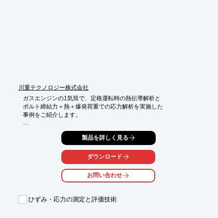
さい。
川重テクノロジー株式会社
ガスエンジンの1気筒で、定格運転時の熱伝導解析と

ボルト締結力＋熱＋爆発荷重での応力解析を実施した

事例をご紹介します。

解析ソフトはABAQUSを使用。

製品を詳しく見る
結果より冷却性能向上や応力低減の検討を行いました。

ダウンロード
【概要】

■解析ソフト：ABAQUS

お問い合わせ
■解析種別：定常熱伝導解析、応力解析（接触）

■解析目的：定常運転時の冷却性能と疲労強度を検討

ひずみ・応力の測定と評価技術
※詳しくはPDF資料をご覧いただくか、お気軽にお問い合わせ下
さい。