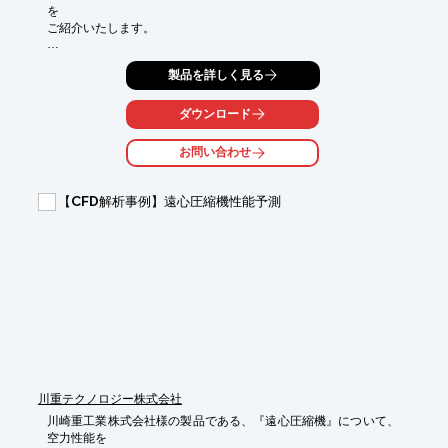
を

ご紹介いたします。

解析ソフトは「ABAQUS」を使用。

製品を詳しく見る
磁石と磁性体間において、センサー部で計測される磁束密度を算
出しました。

ダウンロード
【事例概要】

お問い合わせ
■解析ソフト：ABAQUS

■解析種別：電磁場解析

■目的：磁束密度、磁束密度ベクトル

【CFD解析事例】遠心圧縮機性能予測
※詳しくはPDF資料をご覧いただくか、お気軽にお問い合わせ下
さい。
川重テクノロジー株式会社
川崎重工業株式会社様の製品である、『遠心圧縮機』について、
空力性能を
