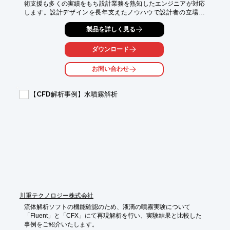
術支援も多くの実績をもち設計業務を熟知したエンジニアが対応
します。設計デザインを長年支えたノウハウで設計者の立場か
ら、解析条件の設定や解析手法といった解析のやり方から効率的
製品を詳しく見る
に実施する方法といった業務からお手伝いいたします。

このようなお客様はぜひご相談ください。

ダウンロード
・CAE解析を行ってみたいが技術者がいない。

・多くの物品を解析する必要がありコストを抑えて早く解析した
お問い合わせ
い。

・解析はしてみたが結果の妥当性を確認したい。

・初めて解析する部品で、どのような条件で解析するべきか知り
【CFD解析事例】水噴霧解析
たい など。

各CAE解析の種類（下記以外もご相談ください）

・構造解析（性的応力解析/非線形応力解析）：荷重を加えた際の
ひずみや応力の解析

・振動モード解析：外部からの振動を受けた際の影響を解析

・座屈解析：長細い部材に圧縮荷重を加えた際の変形を解析

・熱伝導解析/熱応力解析：熱荷重による膨張や収縮の変形や応力
の解析
川重テクノロジー株式会社
流体解析ソフトの機能確認のため、液滴の噴霧実験について

「Fluent」と「CFX」にて再現解析を行い、実験結果と比較した

事例をご紹介いたします。
