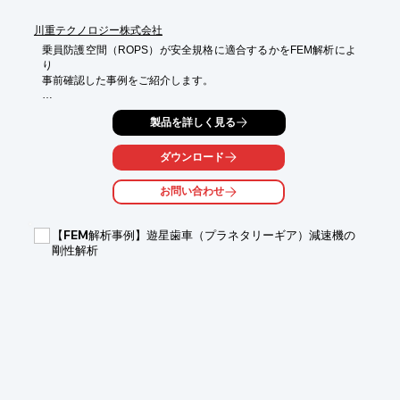
川重テクノロジー株式会社
乗員防護空間（ROPS）が安全規格に適合するかをFEM解析によ
り

事前確認した事例をご紹介します。

本解析では大変形や座屈、また材料塑性、接触など強い非線形を

製品を詳しく見る
取り扱うため、時間積分を陽的に行うLS-DYNAで準静的解析を

実施しました。

ダウンロード
ご用命の際はお気軽にお問い合わせください。

お問い合わせ
【概要】

■解析ソフト：LS-DYNA

■解析種別：変形解析（大変形、材料塑性、接触）

【FEM解析事例】遊星歯車（プラネタリーギア）減速機の
■解析目的：乗員防護空間（ROPS）の健全性確認

剛性解析
　※ROPS：Roll-Over Protective Structure

※詳しくはPDF資料をご覧いただくか、お気軽にお問い合わせ下
さい。