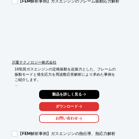
【FEM解析事例】ガスエンジンのフレーム振動応力解析
川重テクノロジー株式会社
18気筒ガスエンジンの定格振動を起振力とした、フレームの

振動モードと発生応力を周波数応答解析により求めた事例を

ご紹介します。

解析ソフトはNASTRANを使用。

製品を詳しく見る
結果より共振回避や応力低減の検討を行いました。

ダウンロード
【概要】

■解析ソフト：NASTRAN

お問い合わせ
■解析種別：周波数応答解析

■解析目的：フレームの共振回避と振動応力の低減

【FEM解析事例】ガスエンジンの熱伝導、熱応力解析
※詳しくはPDF資料をご覧いただくか、お気軽にお問い合わせ下