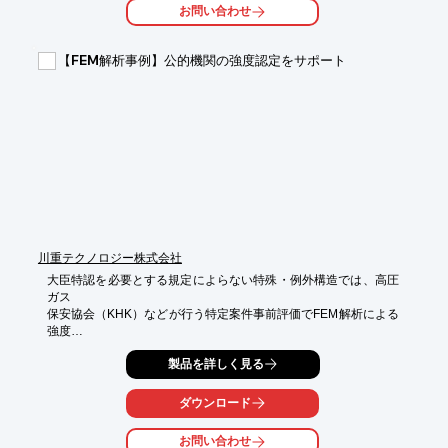
お問い合わせ
るCAEシステムを短期間・低コストで開発いたします。
【FEM解析事例】公的機関の強度認定をサポート
川重テクノロジー株式会社
大臣特認を必要とする規定によらない特殊・例外構造では、高圧
ガス

保安協会（KHK）などが行う特定案件事前評価でFEM解析による
強度

計算が求められる場合があります。

製品を詳しく見る
しかしFEM解析で求めた応力を、認定規格が定める公称応力に適
合

ダウンロード
させるには、規格の適切な解釈と豊富な経験が必要。

お問い合わせ
川重テクノロジーではこれまでの経験と実績を基に、JIS圧力容