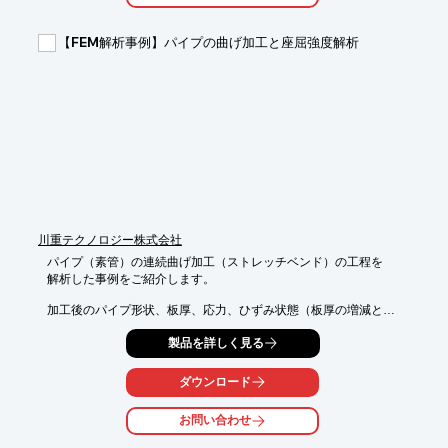
器

規格などに適合したFEM解析と強度評価を提供することでお客様
【FEM解析事例】パイプの曲げ加工と座屈強度解析
の

強度認定をサポートいたします。

※詳しくはPDF資料をご覧いただくか、お気軽にお問い合わせ下
さい。
川重テクノロジー株式会社
パイプ（素管）の連続曲げ加工（ストレッチベンド）の工程を

解析した事例をご紹介します。

加工後のパイプ形状、板厚、応力、ひずみ状態（板厚の増減と

加工硬化を考慮）での曲げ座屈解析を実施。

製品を詳しく見る
曲げ加工での板厚増減と加工硬化を考慮することで、

座屈荷重が1.5倍大きくなりました。

ダウンロード
【概要】

お問い合わせ
■解析ソフト：LS-DYNA

■解析種別：塑性加工解析、座屈解析
