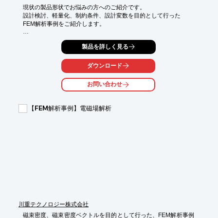
現状の製品形状でお悩みの方へのご紹介です。

設計検討、軽量化、制約条件、設計変数を目的として行った

FEM解析事例をご紹介します。

解析ソフトは「OPTISTRUCT」を使用。

製品を詳しく見る
トポロジー最適化を行い、既定の応力を満たしながら、重量が最
小となる

ダウンロード
材料配置を求めました。

お問い合わせ
【事例概要】

■解析ソフト：OPTISTRUCT

■解析種別：最適化解析

【FEM解析事例】電磁場解析
■目的：設計検討、軽量化、制約条件、設計変数

※詳しくはPDF資料をご覧いただくか、お気軽にお問い合わせ下
さい。
川重テクノロジー株式会社
磁束密度、磁束密度ベクトルを目的として行った、FEM解析事例