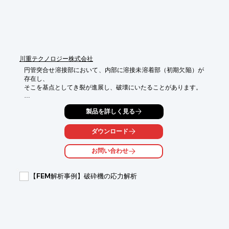
川重テクノロジー株式会社
円管突合せ溶接部において、内部に溶接未溶着部（初期欠陥）が
存在し、

そこを基点としてき裂が進展し、破壊にいたることがあります。

き裂先端部は弾性解析的に応力が無限大となるため、溶接未溶着
製品を詳しく見る
部先端での

応力拡大係数範囲ΔKをJ積分にて算出し、き裂進展寿命の評価を
行いました。

ダウンロード
解析ソフトはABAQUSを使用しました。

お問い合わせ
【概要】

■解析ソフト：ABAQUS

【FEM解析事例】破砕機の応力解析
■解析種別：き裂進展解析

■解析目的：円管内部未溶着部のき裂進展寿命の評価

※詳しくはPDF資料をご覧いただくか、お気軽にお問い合わせ下
さい。