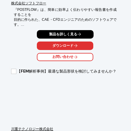
株式会社ソフトフロー
『POSTFLOW』は、簡単に効率よく伝わりやすい報告書を作成
することを

目的に作られた、CAE・CFDエンジニアのためのソフトウェアで
す。

水の流れや固体に加わる力のシミュレーション結果を活用し、

製品を詳しく見る
シームレスな流れと簡単操作でPost処理から報告書作成まで支援
します。

ダウンロード
アニメ作成・グラフ出力・報告書に自動貼り付けといったメイン
お問い合わせ
3つの

機能を1つのソフトで実現します。

【FEM解析事例】最適な製品形状を検討してみませんか？
【選ばれる理由】

■豊富な機能

■導入しやすい体制

■簡単な操作性

■安心のサポート

※詳しくはPDF資料をご覧いただくか、お気軽にお問い合わせ下
さい。
川重テクノロジー株式会社