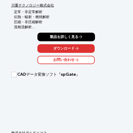
川重テクノロジー株式会社
定常・非定常解析

伝熱・輻射・燃焼解析

圧縮・非圧縮解析

混相流解析

粒子軌跡解析
製品を詳しく見る
ダウンロード
お問い合わせ
CADデータ変換ソフト『spGate』
株式会社アルモニコス