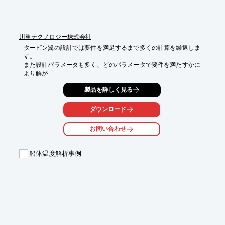
川重テクノロジー株式会社
タービン翼の設計では要件を満足するまで多くの計算を繰返しま
す。 

また設計パラメータも多く、どのパラメータで要件を満たすかに
より解が

若干ばらつく傾向がありました。 

製品を詳しく見る
このため設計部門と協議して設計プロセスを標準化し良否判定基
準を設けた

ダウンロード
上で設計支援システムを開発。

お問い合わせ
計算データは下流側へ渡す場合が多いためデータ授受インターフ
ェイスを

整備し、データ転記等の無駄な作業を除いています。

船体温度解析事例
本システムのユーザーインターフェイスはExcelで作成されてお
り、これは

設計ソフトの変更に伴うデータの変更を容易にすること、設計者
が結果の

加工をし易いことを目的としています。

また、開始画面はシステムの全体像がわかるデザインとしていま
す。
