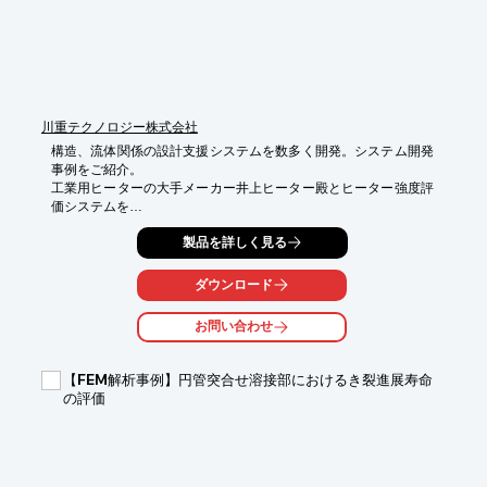
川重テクノロジー株式会社
構造、流体関係の設計支援システムを数多く開発。システム開発
事例をご紹介。

工業用ヒーターの大手メーカー井上ヒーター殿とヒーター強度評
価システムを

共同開発した事例をご紹介。

製品を詳しく見る
※詳しくはPDFをダウンロードしていただくか、お気軽にお問い
合わせください。
ダウンロード
お問い合わせ
【FEM解析事例】円管突合せ溶接部におけるき裂進展寿命
の評価