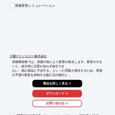
■解析目的：パイプ加工性と座屈強度の検討

溶接変形シミュレーション
※詳しくはPDF資料をご覧いただくか、お気軽にお問い合わせ下
さい。
川重テクノロジー株式会社
溶接構造物では、溶接の熱により変形が発生します。変形が大き
いと、組立時に位置が合わず組立でき

ない、他の部品に干渉する、といった問題が発生するため、変形
の予測や変形を抑制する施工法の検討と

いう要求が、製造現場から上がってきます。

製品を詳しく見る
本資料では、溶接変形を数値解析で予測する方法について紹介い
たします。

ダウンロード
※詳しくはPDFをダウンロードしていただくか、お気軽にお問い
合わせください。
お問い合わせ