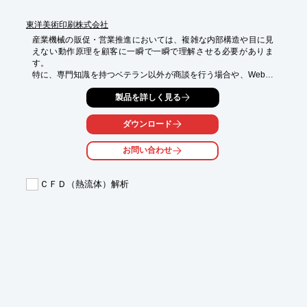
東洋美術印刷株式会社
産業機械の販促・営業推進においては、複雑な内部構造や目に見
えない動作原理を顧客に一瞬で一瞬で理解させる必要がありま
す。

特に、専門知識を持つベテラン以外が商談を行う場合や、Webな
ど補足説明が出来ない場面では、図面だけでは伝達に限界があ
製品を詳しく見る
り、機会損失にもつながります。

当社の3DCG制作サービスは、こうした課題に対し、CADデータ
や2D図面を基にした3DCGを用いて、実写では難しい内部構造の
ダウンロード
可視化や、目に見えない要素の動きをわかりやすく動画やWebサ
イト、パンフレット、チラシなどに展開します。

お問い合わせ
専門知識がない顧客にも一瞬でベネフィットが伝わり、Webサイ
トや展示会でのプロモーション、営業現場での強力な武器として
ご活用いただけます。
ＣＦＤ（熱流体）解析