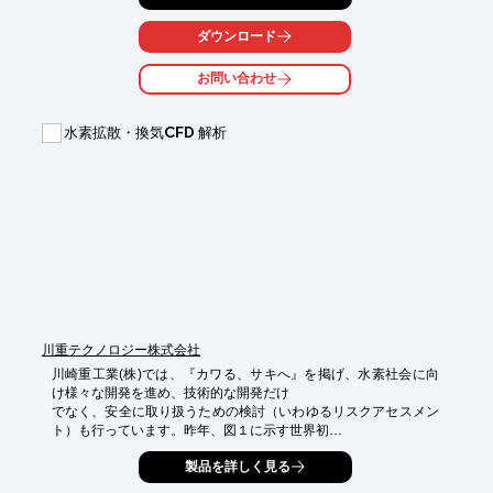
崩壊荷重を算出する評価基準を設けました。

ダウンロード
この新基準で球形タンクの崩壊荷重を非線形FEM解析結果から二
倍勾配法で

お問い合わせ
求めました。

【概要】

水素拡散・換気CFD 解析
■解析ソフト：ABAQUS

■解析種別：耐震解析

■目的：崩壊荷重

※詳しくはPDF資料をご覧いただくか、お気軽にお問い合わせ下
さい。
川重テクノロジー株式会社
川崎重工業(株)では、『カワる、サキへ』を掲げ、水素社会に向
け様々な開発を進め、技術的な開発だけ

でなく、安全に取り扱うための検討（いわゆるリスクアセスメン
ト）も行っています。昨年、図１に示す世界初

の液化水素運搬船が話題になりました。ここでは船首に配置され
製品を詳しく見る
た貨物機器室内部の換気設計にCFD を

適用した事例を紹介します。貨物機器室には、万が一、水素が漏