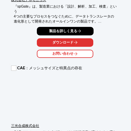
『spGate』は、製造業における「設計、解析、加工、検査」とい
う

4つの主要なプロセスをつなぐために、データトランスレータの

進化形として開発されたオールインワンの製品です。

複雑に絡み合うこれらのプロセス間で、円滑なデータのやり取り
製品を詳しく見る
を実現。

ダウンロード
また、幅広いファイルフォーマットに対応しているため、新しい
取引先の

お問い合わせ
データ形式に合わせて高価なオプションを購入する必要がありま
せん。

CAE：メッシュサイズと特異点の存在
【特長】

■PDQガイドラインに沿って不具合検出

■CADシステムよりも簡単な不具合修正機能

■簡略化で解析時間の短縮・機密保護

■50,000面のCADモデルを瞬時に1,000面に

■シワ発生の有無をシミュレーション

※詳しくはPDFをダウンロードしていただくか、お気軽にお問い
合わせください。
三光合成株式会社