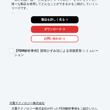
様々な製品を使用してどんなことができるかをご紹介していくシ
リーズです。

システムクリエイトが取り扱う幅広い製品ジャンルから、毎回ち
製品を詳しく見る
ょっとしたお役立ち情報をお届けします。

Vol.15のテーマは「強度を維持して軽量化する内部ラティスを作
ダウンロード
成してみた！」。

今回は「解析による3Dプリントモデルの強度維持＆軽量化」の第
お問い合わせ
1弾として、CAEによる応力解析→モデル＋インフィルのプリン
トデータを作成しました。

【FEM解析事例】固有ひずみ法による溶接変形 シミュレー
初めに、荷重が掛かるフック状モデルを「ANSYS Discovery」で
ション
解析。

その後、負荷の強い部分とそうでない部分で充填率を変更し、強
度と軽量化のちょうどいいバランスがとれたデータ作成に挑戦し
ています。

「充填率ってこんなに必要？造形時間も材料コストもバカになら
ない！」

「とはいえ、どこまで軽量化してもいいのかわからない」

など、熱融解方式3Dプリンタユーザーなら一度は悩む“強度と軽
量化の両立”ができるのかを、実際の解析内容や技術担当者のコメ
ントとともに解説いたします！

川重テクノロジー株式会社
※下記ボタンより資料をダウンロード頂けます。
川重テクノロジー株式会社が行ったFEM解析事例をご紹介いたし