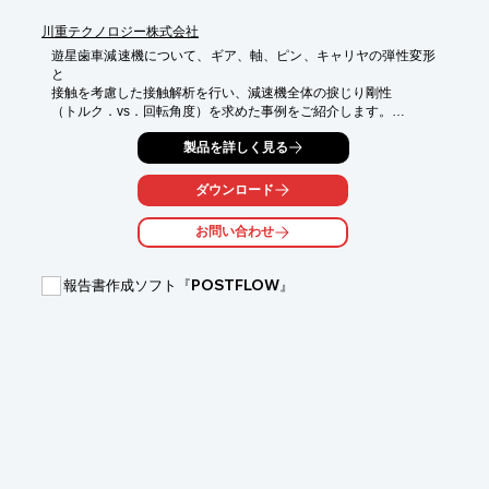
川重テクノロジー株式会社
遊星歯車減速機について、ギア、軸、ピン、キャリヤの弾性変形
と

接触を考慮した接触解析を行い、減速機全体の捩じり剛性

（トルク．vs．回転角度）を求めた事例をご紹介します。

解析ソフトはABAQUSを使用しました。

製品を詳しく見る
ご用命の際はお気軽にお問い合わせください。

ダウンロード
【概要】

■解析ソフト：ABAQUS

お問い合わせ
■解析種別：変形解析（接触）

■解析目的：遊星歯車の捩じり剛性を求めた

報告書作成ソフト『POSTFLOW』
※詳しくはPDF資料をご覧いただくか、お気軽にお問い合わせ下
さい。