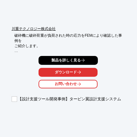
川重テクノロジー株式会社
破砕機に破砕荷重が負荷された時の応力をFEMにより確認した事
例を

ご紹介します。

解析は荷重方向により12ケース行い、応力振幅、平均応力を計算
製品を詳しく見る
して、

疲労設計線図にプロットし、強度の評価を行いました。

ダウンロード
解析ソフトはABAQUSを使用しました。

お問い合わせ
【概要】

■解析ソフト：ABAQUS

■解析種別：応力解析（接触）

【設計支援ツール開発事例】タービン翼設計支援システム
■解析目的：破砕荷重がかかったときの強度を評価

※詳しくはPDF資料をご覧いただくか、お気軽にお問い合わせ下
さい。