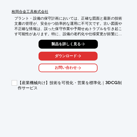
枚岡合金工具株式会社
プラント・設備の保守計画においては、正確な図面と最新の技術
文書の管理が、安全かつ効率的な運用に不可欠です。古い図面や
不正確な情報は、誤った保守作業や予期せぬトラブルを引き起こ
す可能性があります。特に、設備の老朽化や仕様変更が頻繁に発
生するプラント・設備業界では、常に最新の状態を把握し、リス
製品を詳しく見る
クを低減することが求められます。本チェックリストは、現状の
管理体制とリスクを短時間で確認し、保守計画の精度向上を支援
します。

ダウンロード
【活用シーン】

お問い合わせ
・設備の定期点検時の図面確認

・緊急メンテナンス時の情報収集

・仕様変更に伴う図面・文書の更新状況チェック

【産業機械向け】技術を可視化・営業を標準化｜3DCG制
・担当者不在時の情報共有

作サービス
【導入の効果】

・図面の版数ミスによる手戻りの削減

・保守作業の正確性向上

・トラブル発生時の迅速な原因究明

・管理工数の効率化