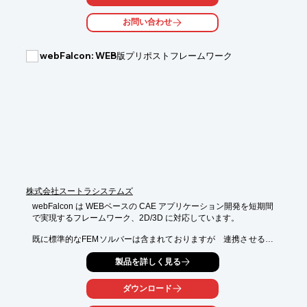
ラフィックス

などの解析結果を一括表示して一望したり、外部Java/Cライブラ
お問い合わせ
リの

取り込みによるレガシーコードの再利用などが可能です。

webFalcon: WEB版プリポストフレームワーク
【特長】

■ユーザ数は無制限

■アプリケーションモデルの一覧をいつでも閲覧することが可能

■LinuxやmacOS(Mac OS X)にも対応

※詳しくはPDF資料をご覧いただくか、お気軽にお問い合わせく
ださい。
株式会社スートラシステムズ
webFalcon は WEBベースの CAE アプリケーション開発を短期間
で実現するフレームワーク、2D/3D に対応しています。

既に標準的なFEMソルバーは含まれておりますが　連携させるソ
ルバーは変更可能。　

製品を詳しく見る
一連の CAE 処理がWEB上で行えるようになり、これをクラウド
サーバー上で運用すれば　ソルバーやプリポストなどのシステム
リソースを多人数で共有できるようになるメリットがあります。

ダウンロード
スートラシステムズは　webFalconを使って　WEB上で実現でき