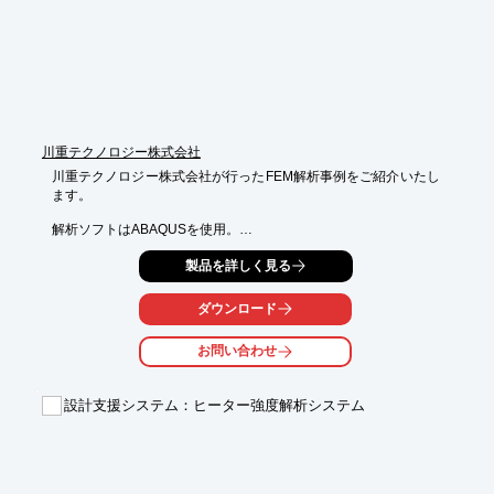
※詳しくはPDF資料をご覧いただくか、お気軽にお問い合わせ下
さい。
川重テクノロジー株式会社
川重テクノロジー株式会社が行ったFEM解析事例をご紹介いたし
ます。

解析ソフトはABAQUSを使用。

ベベルギアー噛み合い時の、応力と接触面圧をFEM解析により確
製品を詳しく見る
認し、

なお解析精度の向上を目的とし、接触部と根元R部の歯面にはヘ
ダウンロード
キサ要素

（六面体要素）を埋め込みました。

お問い合わせ
【概要】

■解析ソフト：ABAQUS

設計支援システム：ヒーター強度解析システム
■解析種別：応力解析（接触）

■目的：ギア噛み合い時の応力と接触面圧の確認

※詳しくはPDF資料をご覧いただくか、お気軽にお問い合わせ下
さい。