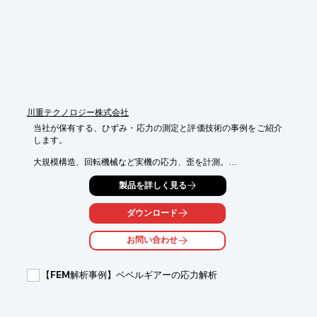
川重テクノロジー株式会社
当社が保有する、ひずみ・応力の測定と評価技術の事例をご紹介
します。

大規模構造、回転機械など実機の応力、歪を計測。

回転機械の実測には、スリップリングやFMテレメータが用いら
製品を詳しく見る
れます。

「歯車装置ねじり応力測定」や「ホイールローダ部材応力計測」
ダウンロード
などに

対応しておりますので、ご用命の際はお気軽にお問い合わせくだ
お問い合わせ
さい。

【事例概要】

【FEM解析事例】ベベルギアーの応力解析
■大規模構造、回転機械など実機の応力、歪を計測

■回転機械の実測には、スリップリングやFMテレメータが用いら
れる
