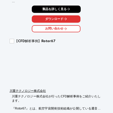
解析対象は噴霧ノズル。解析目的はダクト内部の加湿冷却です。

製品を詳しく見る
解析種別は非圧縮性定常解析と液滴モデルで、規模は格子数

約110万点です。

ダウンロード
【概要】

お問い合わせ
■解析対象：噴霧ノズル

■解析ソフト：Fluent、CFX

■解析種別：非圧縮性定常解析、液滴モデル

【CFD解析事例】Rotor67
■解析規模：格子数約 110 万点

■解析目的：ダクト内部の加湿冷却

※詳しくはPDF資料をご覧いただくか、お気軽にお問い合わせ下
さい。
川重テクノロジー株式会社
川重テクノロジー株式会社が行ったCFD解析事例をご紹介いたし
ます。

『Rotor67』とは、航空宇宙開発技術組織が公開している遷音速
軸流圧縮機の
