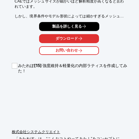
CAEではメッシュサイズが細かいほど解析精度が高くなると言わ
れています。

しかし、境界条件やモデル形状によっては細かすぎるメッシュは
逆に解析精度を

製品を詳しく見る
下げる要因となる時もあります。それが「特異点」と呼ばれる存
在です。

ダウンロード
モデル上でコーナーRがゼロあるいは微小Rのエリアに発生しや
すいです。

お問い合わせ
メッシュサイズを小さくしていって応力がどんどん増加する場合
はこの

みたれぽ[15] 強度維持＆軽量化の内部ラティスを作成してみ
「特異点」を疑った方が良いです。

た！
そのため、コーナーRがゼロの場所の最大応力で判断せずに、少
しオフセット

した場所の応力で評価を行い、また、可能であればコーナーRゼ
ロの個所に

十分な大きさのコーナーRを追加して再解析を実施した方が良い
でしょう。

※詳しくは関連リンクをご覧いただくか、お気軽にお問い合わせ
下さい。
株式会社システムクリエイト
「みたれぽ」は、“こんなコトやってみた！”をコンセプトに、