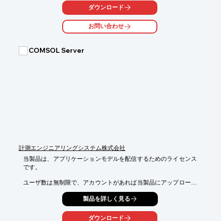
洩した際に速やかに排出する換気装置

ダウンロード
が備わっています。水素は、メタンガスよりも着火しやすく着火
後の燃焼速度が非常に速いため、試験によ

お問い合わせ
る安全性評価が困難となります。このため、CFD 解析を活用して
安全性評価に必要な濃度や到達先を予

測しました。

COMSOL Server
※詳しくはPDFをダウンロードしていただくか、お気軽にお問い
合わせください。
計測エンジニアリングシステム株式会社
当製品は、アプリケーションモデルを配信するためのライセンス
です。

ユーザ数は無制限で、アカウントがあれば当製品にアップロード
されている

製品を詳しく見る
アプリケーションモデルの一覧をいつでも閲覧することが可能。

また、アプリケーションモデルを利用することにより、複数のグ
ダウンロード