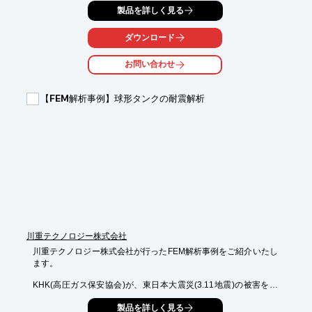
製品を詳しく見る
1段目動翼であり、1970年代に短距離航空機のエンジンを設計す
るために開発

されたものです。

ダウンロード
解析精度確認のため、公開文献を基にCFD解析を行いました。

お問い合わせ
【概要】

■解析対象：Rotor67

【FEM解析事例】球形タンクの耐震解析
■解析ソフト：Fluent、CFX

■解析種別：圧縮性定常解析、周期境界モデル

■解析規模：格子数約50万点

■解析目的：翼性能、流れ場の予測

※詳しくはPDF資料をご覧いただくか、お気軽にお問い合わせ下
さい。
川重テクノロジー株式会社
川重テクノロジー株式会社が行ったFEM解析事例をご紹介いたし
ます。

KHK(高圧ガス保安協会)が、東日本大震災(3.11地震)の被害を踏
まえて、

製品を詳しく見る
高圧ガス施設等の耐震性検証としてFEMを用いた静解析を実施。
