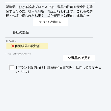
製造業における設計プロセスでは、製品の性能や安全性を確
保するために、様々な解析・検証が行われます。これらの解
析・検証で得られた結果を、設計部門と効果的に連携させる
ことで、設計の早期改善や手戻りの削減、製品品質の向上を
すべてを表示する
目指します。これは、設計思想と実際の性能との乖離を最小
限に抑え、より競争力のある製品開発を実現するための重要
各社の製品
な取り組みです。
絞り込み条件：
解析結果の設計部...
​▼チェックした製品のカタログをダウンロード
製品名で見る
【プラント設備向け】図面技術文書管理・見直し必要度チェ
ックリスト