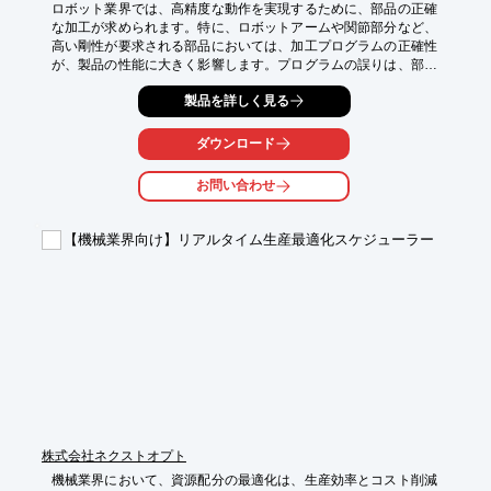
ロボット業界では、高精度な動作を実現するために、部品の正確
な加工が求められます。特に、ロボットアームや関節部分など、
高い剛性が要求される部品においては、加工プログラムの正確性
が、製品の性能に大きく影響します。プログラムの誤りは、部品
の破損や動作不良につながる可能性があります。本動画では、マ
製品を詳しく見る
シニングセンターのプログラムの基本を、具体的な例を交えて解
説します。初めてマシニングセンターを扱う方や、プログラムで
つまずいている方も、ぜひご覧ください。

ダウンロード
【活用シーン】

お問い合わせ
・ロボットアームの製造

・高精度部品の加工

・高剛性が必要な部品の製造

【機械業界向け】リアルタイム生産最適化スケジューラー
【導入の効果】

・プログラムの基礎知識習得

・加工時間の短縮

・部品の品質向上
株式会社ネクストオプト
機械業界において、資源配分の最適化は、生産効率とコスト削減