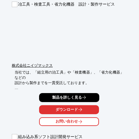
■残業・休日出勤を減らしたい…

冶工具・検査工具・省力化機器 設計・製作サービス
★活用メリットをマンガ形式で紹介したPDF資料を進呈中！

　当社で製作可能な制御盤をまとめた「早見表」もご覧いただけ
ます。
株式会社ニイヅマックス
当社では、「組立用の治工具」や「検査機器」、「省力化機器」
などの

設計から製作までを一貫受託しております。

CADデータコンバートにも力をいれ、お客様とより良好なコミュ
製品を詳しく見る
ニケーション

環境を目指しており、コンバート用として、ハイエンド・ミッド
レンジ数種の

ダウンロード
CADを導入しております。

お問い合わせ
製作する工具の対象ワーク情報をご提供いただければ、お客様の
ご要望を

様々なアプローチで検証し、好適な製作構想をご提案することが
組み込み系ソフト設計開発サービス
可能です。
