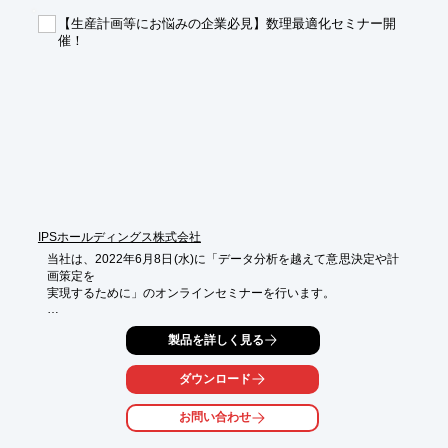
技術者が多数在籍！貴社の課題・ニーズを汲み上げます。

【生産計画等にお悩みの企業必見】数理最適化セミナー開
催！
【特長】

■トヨタグループEDI対応

■内示処理対応

■かんばん生産対応

■支給取引対応

■受注種別対応

■単価未登録・単価遡及対応

■型費管理

■荷量・輸送費予測

■かんばん手配管理

■品番変換・客先取引先コード変換対応

IPSホールディングス株式会社
『iJIT』の導入でペーパレス化、省人化、トレーサビリティ強
当社は、2022年6月8日(水)に「データ分析を越えて意思決定や計
化、管理レベル強化を実現できます。

画策定を

貴社の生産性UP、DX化を強力にサポート致します。

実現するために」のオンラインセミナーを行います。

対面形式・オンライン形式でのデモ実施が可能です。

数理最適化は、データ分析の結果を踏まえて意思決定や計画策定
※詳しくはPDF資料をご覧いただくか、お気軽にお問い合わせ下
製品を詳しく見る
を

さい。
実現する問題解決の手段ですが、専門的な知識があれば現実問題
が

ダウンロード
即座に解決できるわけではなく、実際には最適化問題のモデリン
グから

お問い合わせ
システム導入まで数多くの課題が存在します。
