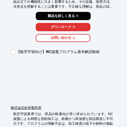
組み立てや機能性に大きく影響するため、その定義、使用方法、
注意点を理解することは重要です。不正確な理解は、部品の誤っ
た製造や組み立て不良につながる可能性があります。この動画で
製品を詳しく見る
は、幾何公差の一種である「傾斜度」の基本を解説しています。

【活用シーン】

ダウンロード
・機械部品の設計・製造

・品質管理における図面解読

お問い合わせ
・製造現場での技術教育

【導入の効果】

【航空宇宙向け】NC旋盤プログラム基本解説動画
・図面理解力の向上

・製造ミスの削減

・品質向上による顧客満足度の向上
株式会社松井製作所
航空宇宙業界では、部品の軽量化が常に求められています。NC
旋盤による精密な切削加工は、軽量かつ高強度な部品製造に不可
欠です。プログラムの理解不足は、加工精度の低下や材料の無駄