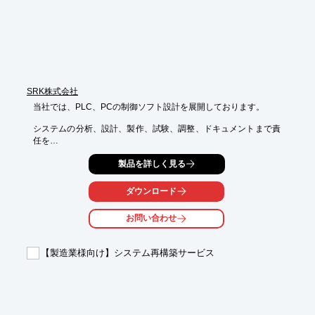
■現品転写

■CAD化

■3D化

■3Dデータ丸投げ

※詳しくは関連リンクをご覧いただくか、お気軽にお問い合わせ
ください。
SRK株式会社
当社では、PLC、PCの制御ソフト設計を展開しております。

システムの分析、設計、製作、試験、調整、ドキュメントまで責
任を

持った対応を行い、加えて付加価値がある、PLC及びPCのソフ
製品を詳しく見る
トウェア

開発を行います。

ダウンロード
また、信頼出来る協力会社と共に、規模の大きなシステムにも対
応

お問い合わせ
いたしますので、ご要望の際にはお気軽にお問い合わせくださ
い。

【製造業様向け】システム再構築サービス
【制御設計】

■分析

■設計

■試験

■調整
