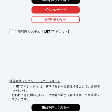
う方や、プログラムでつまずいている方も、基礎から理解を深め
ることができます。

ダウンロード
【活用シーン】

*   自社内での部品加工

お問い合わせ
*   試作品の製作

*   少量多品種生産

生産管理システム『iJIT(アイジット)』
【導入の効果】

*   プログラムの基礎知識習得

*   加工時間の短縮

*   加工精度の向上
株式会社ジャパン・テック・システム
『iJIT(アイジット)』は、基準情報を一元管理することで、各部署
でそれぞれ

行われてきた煩わしいデータ整備作業から解放される生産管理シ
ステムです。

社内で取り扱う情報が統一されると各資料の基データが等しくな
製品を詳しく見る
るため、
