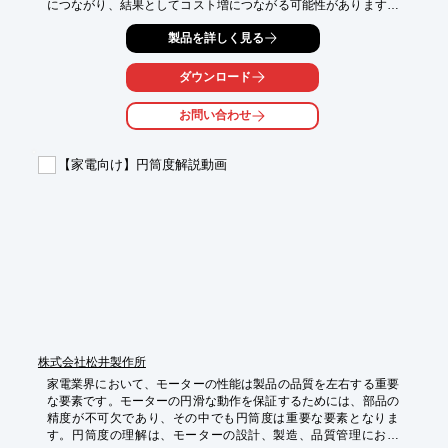
につながり、結果としてコスト増につながる可能性があります。
本動画では、NC旋盤プログラムの基本を解説し、航空宇宙部品
製品を詳しく見る
製造における課題解決を支援します。

【活用シーン】

ダウンロード
*   航空機部品の製造

*   ロケット部品の製造

お問い合わせ
*   人工衛星部品の製造

【導入の効果】

【家電向け】円筒度解説動画
*   NC旋盤プログラムの理解促進

*   加工精度向上

*   材料の有効活用
株式会社松井製作所
家電業界において、モーターの性能は製品の品質を左右する重要
な要素です。モーターの円滑な動作を保証するためには、部品の
精度が不可欠であり、その中でも円筒度は重要な要素となりま
す。円筒度の理解は、モーターの設計、製造、品質管理におい