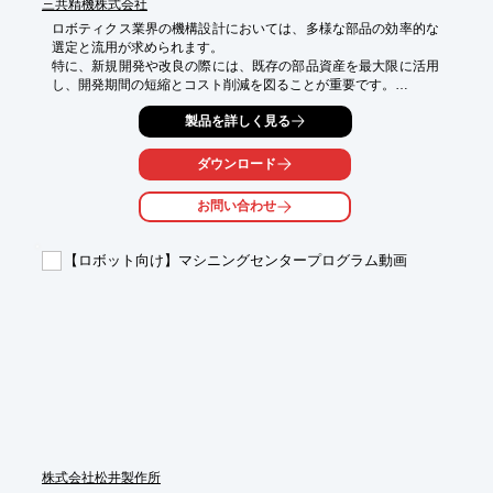
三共精機株式会社
ロボティクス業界の機構設計においては、多様な部品の効率的な
選定と流用が求められます。

特に、新規開発や改良の際には、既存の部品資産を最大限に活用
し、開発期間の短縮とコスト削減を図ることが重要です。

しかし、品番や図番が不明確な場合、過去の設計データから類似
製品を詳しく見る
部品を探し出す作業は時間を要し、設計者の負担となることがあ
ります。

また、部品の属人化は技術継承の課題にもつながります。

ダウンロード
3D類似形状検索システムSS4Mは、AIが3DCADデータの形状を
基に類似部品を瞬時に検索することで、これらの課題を解決しま
お問い合わせ
す。

【活用シーン】

【ロボット向け】マシニングセンタープログラム動画
・新規ロボットアーム開発における既存機構部品の検索

・既存ロボットの改良・保守における代替部品の探索

・複数のロボット開発プロジェクト間での部品共通化の推進

・過去の設計資産を活用した迅速なプロトタイピング

【導入の効果】

・類似部品の検索工数を大幅に削減し、設計時間を短縮

・流用設計を促進し、新規部品開発コストを抑制

・部品の共通化により、調達・管理コストを削減

・担当者の経験に依存しない検索で、技術継承と業務標準化を支
援
株式会社松井製作所