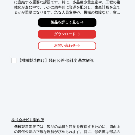
に直結する重要な課題です。特に、多品種少量生産や、工程の複
雑化が進む中で、いかに効率的に資源を配分し、生産計画を立て
るかが重要になります。急な人員変更や、機械の故障など、突発
的な事態にも柔軟に対応できる生産計画が求められます。当社の
製品を詳しく見る
リアルタイム生産最適化スケジューラーは、計画最適化AIを搭載
し、これらの課題を解決します。

ダウンロード
【活用シーン】

・製造する作業者の急な欠勤等による計画変更

お問い合わせ
・多能工化が進んでいるが、難しい工程は属人化している状況

【導入の効果】

【機械製造向け】幾何公差 傾斜度 基本解説
・スキルマップも考慮した生産計画の自動作成

・人員欠勤に伴う計画変更工数の削減
株式会社松井製作所
機械製造業界では、製品の品質と精度を確保するために、図面上
の幾何公差の正確な理解が求められます。特に、傾斜度は部品の