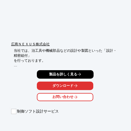
※詳しくはPDFをダウンロードしていただくか、お気軽にお問い
合わせください。
広商ＮＥＸＵＳ株式会社
当社では、治工具や機械部品などの設計や製図といった「設計・
精密組付」

を行っております。

「設計サービス」は、図面のない構想段階からでもご相談でき、
製品を詳しく見る
既存部品

や治具の改善、現品転写なども可能です。

ダウンロード
「精密組付サービス」については、部品の一括調達と自社組付け
により、

お問い合わせ
お客様の管理工数や中間マージンを削減でき、自社の検査設備に
より、

組付け後の精度保証も可能です。

制御ソフト設計サービス
【設計サービス範囲】

■新規設計

■改善
