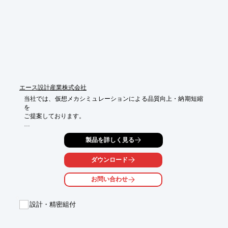
■医療機器　など

※詳しくはPDFをダウンロードして頂くか、お問い合わせくださ
い。
エース設計産業株式会社
当社では、仮想メカシミュレーションによる品質向上・納期短縮
を

ご提案しております。

「前物件の遅れによって、次物件の現地作業量が増加する悪循環
製品を詳しく見る
が

発生している」、「通常動作は若手技術者で対応可能だが、

異常処理・まとめはベテランが必要」といったお困りごとが

ダウンロード
制御検証活用で改善できます。

お問い合わせ
ご要望の際はお気軽にお問い合わせください。

【特長】

設計・精密組付
■実機が無くても細かい部分まで制御設計が可能

■動作の可視化により、エンドユーザーとの意思疎通の向上

■ロスゼロ検証により、若手技術者の活用
