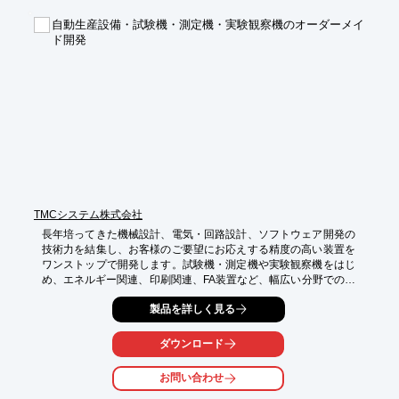
当社は、これらの「図面がない」というお客様の課題を解決しま
自動生産設備・試験機・測定機・実験観察機のオーダーメイ
す。KEYENCE（キーエンス）製三次元測定器を活用し、お客様
ド開発
がお持ちの現物（機械本体、設備、部品など）から高精度な三次
元データを取得し、正確なCAD図面を作成するサービスを提供し
ています。
TMCシステム株式会社
長年培ってきた機械設計、電気・回路設計、ソフトウェア開発の
技術力を結集し、お客様のご要望にお応えする精度の高い装置を
ワンストップで開発します。試験機・測定機や実験観察機をはじ
め、エネルギー関連、印刷関連、FA装置など、幅広い分野での実
績があります。

製品を詳しく見る
【特徴】

〇企画から設計・開発までワンストップで対応可能

ダウンロード
〇長年培ってきた設計ノウハウを生かした、高品質な装置開発

お問い合わせ
詳しくはお問い合わせ、またはカタログをダウンロードしてくだ
さい。