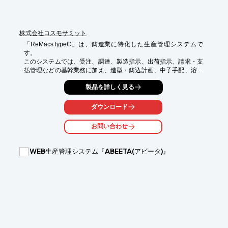
株式会社コスモサミット
「ReMacsTypeC」は、鋳造業に特化した生産管理システムで
す。

このシステムでは、受注、調達、製造指示、出荷指示、請求・支
払管理などの基幹業務に加え、造型・鋳込計画、中子手配、溶解
予定、枠・型の管理など、鋳造業特有の管理ポイントに対応した
製品を詳しく見る
機能を搭載しております。

今回2024年11月末に、「ReMacsTypeC」の新規機能として熱処
ダウンロード
理計画の管理機能が追加されました。

お問い合わせ
〇熱処理計画の運用想定

１．熱処理炉と熱処理工程を新たに管理

　　セットアップ作業として熱処理炉と熱処理工程をマスタに登
WEB生産管理システム『ABEETA(アビータ)』
録します。

２．作業指示をもとに計画を立案

　　ReMacsTypeC標準運用で登録される作業指示データをもと
に計画を立てます。

３．バーコード付き帳票で効率的に実績入力

　　計画をもとに作業指示書を発行！バーコード付きで実績入力
も簡単に行えます。

この熱処理機能は、TypeC内蔵機能のため、スケジューラの並行