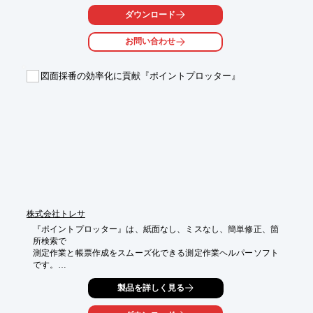
内容の整合性の確認がしやすくなり、事務作業の効率化を実現。

ダウンロード
ワークフロー機能を搭載することで、「いつ・誰が・何を」申請
お問い合わせ
し、

「いつ・誰が」承認したのか、社内の基準情報を管理します。

図面採番の効率化に貢献『ポイントプロッター』
また当社では、訪問デモを行っております。

ご用命の際にはお気軽にお問い合わせください。

【特長】

■システム構築費用の大幅削減を実現

■保守契約により、将来にわたってシステム改善を保証

■情報の一元管理で工数削減

■内部統制に対応

■訪問デモ可能

※詳しくはPDF資料をご覧いただくか、お気軽にお問い合わせ下
さい。
株式会社トレサ
『ポイントプロッター』は、紙面なし、ミスなし、簡単修正、箇
所検索で

測定作業と帳票作成をスムーズ化できる測定作業ヘルパーソフト
です。

測定項目の採番をクリック操作で自動作成。

製品を詳しく見る
従来手書きで行っていた図面への測定個所指示〇番打ちを電子化