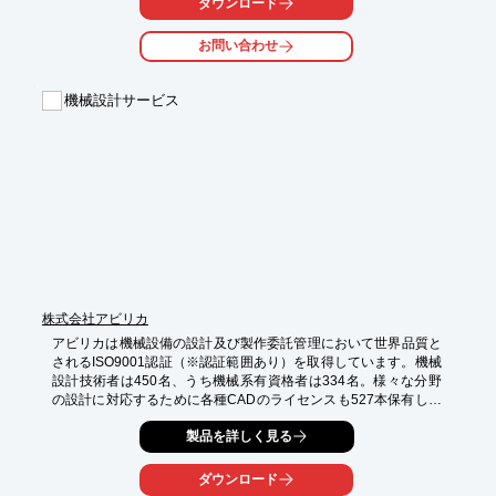
ダウンロード
し、

クリック操作で可能にします。

お問い合わせ
【特長】

■図面採番作業の効率化

機械設計サービス
■〇番に連動→検査表の自動（リアルタイム）作成

■多彩な図面表記に対応するグラフィック機能

■大型図面に威力を発揮「自動検索表示」

■指示合成図面（画像）の出力／検査表データ.txt出力

※詳しくはPDF資料をご覧いただくか、お気軽にお問い合わせ下
さい。
株式会社アビリカ
アビリカは機械設備の設計及び製作委託管理において世界品質と
されるISO9001認証（※認証範囲あり）を取得しています。機械
設計技術者は450名、うち機械系有資格者は334名。様々な分野
の設計に対応するために各種CADのライセンスも527本保有して
います。

製品を詳しく見る
設計者が足りない、初めての仕事で社内設計スキルが不足してい
る、繁忙期の受注を逃したくないので設計者が欲しい・設備を増
強したい・自動化したい、自動化で社員の負担を減らしたい。な
ダウンロード
ど、お客様の多くのお悩みをアビリカの設計力で解決いたしま