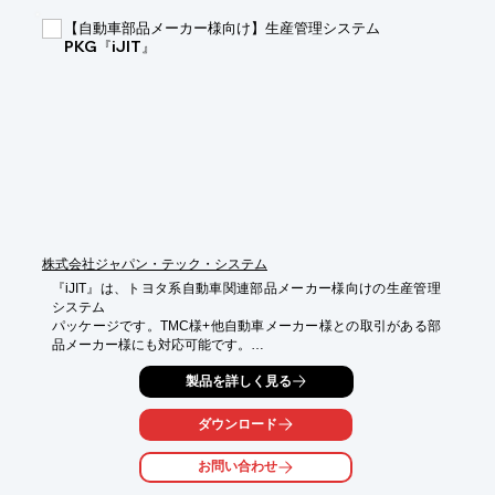
【自動車部品メーカー様向け】生産管理システム
PKG『iJIT』
株式会社ジャパン・テック・システム
『iJIT』は、トヨタ系自動車関連部品メーカー様向けの生産管理
システム

パッケージです。TMC様+他自動車メーカー様との取引がある部
品メーカー様にも対応可能です。

試作、号口、補給など種別毎に受注・単価を管理。納入かんば
製品を詳しく見る
ん・

仕入かんばん・支給かんばん単位での手配処理に対応します。

ダウンロード
また、『iJIT』の導入で仕入先様とのEDI取引も簡単に実現。

お問い合わせ
導入会社様60社超の安心の豊富な実績で、自動車製造業務を熟知
する
