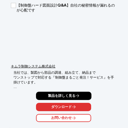
本セミナーは、大阪大学数理最適化寄附講座教授の梅谷 俊治先生
【制御盤ハード図面設計Q&A】自社の秘密情報が漏れるの
をお迎えし、

が心配です
数理最適化を用いて現実問題の解決に取組む際に生じる課題とそ
の対策について解説していただきます。

属人化しがちな生産計画や意思決定等の支援に課題をお持ちの企
業様に、

是非ともお聞きいただきたいセミナーです。

【概要】

■開催日時：2022年6月8日(水) 16：30～17：45

■アジェンダ

(1)梅谷先生のご講演…60分　

(2)アイ・ピー・エスのサービスの紹介…5分

キムラ制御システム株式会社
(3)質疑応答…10分

当社では、製図から部品の調達、組み立て、納品まで

ワンストップで対応する『制御盤まるごと発注！サービス』を手
※参加をご希望の方は、「セミナー申込はコチラ」よりお申し込
掛けています。

みください。

　皆様のご参加をお待ちしております。
制御盤ハード図面設計のアウトソーシングお困りの方が当社によ
製品を詳しく見る
く質問されることや、

嬉しいお声も集めています。

ダウンロード
【こんなお悩みがある方はご相談ください】

■電気設計者の人手不足…

お問い合わせ
■簡単な設計は外注したい…

■受注案件を増やしたい…
