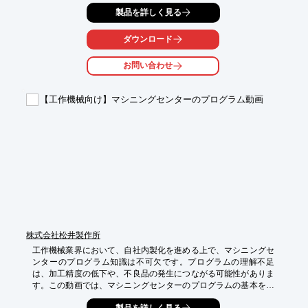
ど補足説明が出来ない場面では、図面だけでは伝達に限界があ
製品を詳しく見る
り、機会損失にもつながります。

当社の3DCG制作サービスは、こうした課題に対し、CADデータ
や2D図面を基にした3DCGを用いて、実写では難しい内部構造の
ダウンロード
可視化や、目に見えない要素の動きをわかりやすく動画やWebサ
イト、パンフレット、チラシなどに展開します。

お問い合わせ
専門知識がない顧客にも一瞬でベネフィットが伝わり、Webサイ
トや展示会でのプロモーション、営業現場での強力な武器として
ご活用いただけます。
【工作機械向け】マシニングセンターのプログラム動画
株式会社松井製作所
工作機械業界において、自社内製化を進める上で、マシニングセ
ンターのプログラム知識は不可欠です。プログラムの理解不足
は、加工精度の低下や、不良品の発生につながる可能性がありま
す。この動画では、マシニングセンターのプログラムの基本を、
具体的な例を交えて解説します。初めてマシニングセンターを扱
製品を詳しく見る