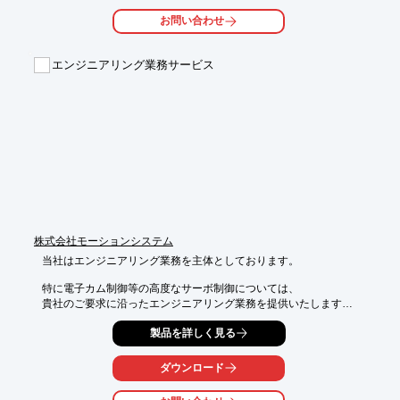
す。

お問い合わせ
サービスの種類は3種類

【受託による設計サービス（請負）】事業所は　東京・神奈川・
千葉・茨城・愛知・福岡

エンジニアリング業務サービス
【受託による各種装置の設計と製作サービス（請負）】第一技術
センター（本社）及び第二技術センターにおける機械設備の設計
及び製作委託管理でISO9001認証取得

【技術者を派遣するサービス（技術者派遣）】派遣事業許可番
号：派13-306814

ぜひ当社のサービスをご活用ください。

※ISO9001認証範囲：第一技術センター（本社）及び第二技術セ
ンターにおける機械設備の設計及び製作委託管理
株式会社モーションシステム
当社はエンジニアリング業務を主体としております。

特に電子カム制御等の高度なサーボ制御については、

貴社のご要求に沿ったエンジニアリング業務を提供いたします。

ご要望の際はお気軽にお問い合わせください。

製品を詳しく見る
【提案例】

ダウンロード
■電気エンジニアが在籍していない機械設備メーカー様であれ
ば、
