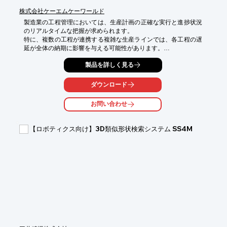
株式会社ケーエムケーワールド
製造業の工程管理においては、生産計画の正確な実行と進捗状況
のリアルタイムな把握が求められます。

特に、複数の工程が連携する複雑な生産ラインでは、各工程の遅
延が全体の納期に影響を与える可能性があります。

また、正確な原価管理は利益確保のために不可欠です。これらの
製品を詳しく見る
課題に対し、『A's Style SaaS』は、販売・進捗・納期・購買・
原価の「見える化」を実現し、アナログ管理からの脱却とDX推
進を支援します。

ダウンロード
【活用シーン】

お問い合わせ
・受注生産・見込生産のハイブリッド運用

・ガントチャートでの進捗管理

・PC・タブレットでの現場利用

【ロボティクス向け】3D類似形状検索システム SS4M
・製番別原価の把握

【導入の効果】

・アナログ管理の属人化解消と業務標準化

・生産進捗のリアルタイム可視化による納期回答の迅速化

・製番別原価の見える化による利益改善