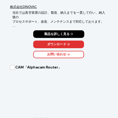
株式会社DINOVAC
当社では真空装置の設計、製造、納入までを一貫して行い、納入
後の

プロセスサポート、改造、メンテナンスまで対応しております。

「こういう形の物に膜をつけられる装置」、「こういう事が出来
製品を詳しく見る
る装置」など、

ご要望をお聞かせいただき、適切な装置をご提案させていただき
ます。

ダウンロード
一から設計しますので、お手持ちのポンプをご支給いただいた
お問い合わせ
り、

このメーカのバルブを使って欲しいなどのご要望にも柔軟に対応
いたします。

CAM『Alphacam Router』
【真空装置、部品の製作事例】

■PE-CVD装置

■熱CVD装置

■スパッタ装置チャンバ設計・製作（チャンバスケッチ・設計・
製作）

■大気圧プラズマ用電極ユニット設計・製作

■画像評価装置制御BOX製作　など

※詳しくはPDFをダウンロードしていただくか、お気軽にお問い
合わせください。