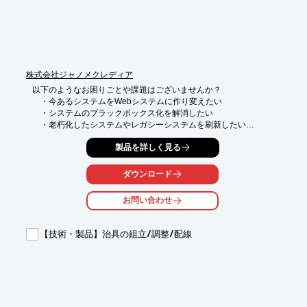
■ドキュメント

※詳しくはPDFをダウンロードしていただくか、お気軽にお問い
合わせください。
株式会社ジャノメクレディア
以下のようなお困りごとや課題はございませんか？

　・今あるシステムをWebシステムに作り変えたい

　・システムのブラックボックス化を解消したい

　・老朽化したシステムやレガシーシステムを刷新したい

　・システムを再構築した後、内製で保守を行っていきたい

製品を詳しく見る
　・システム運用にかかるコストを削減したい

　・「脱ホスト」で「オープンシステム化」を実現したい

ダウンロード
当社では、現行システムの可視化から行い、

お客様の目線に立ったシステム再構築を進めてまいります。

お問い合わせ
スクラッチ開発の他、

ローコード開発ツールを用いたシステム開発支援や、

【技術・製品】治具の組立/調整/配線
ERPパッケージを活用した再構築など、

ベンダーフリーの立場でお客様のご要望に合わせたシステムをご
提供いたします。

様々な業種・業態のお客様へシステムをご提供しておりますが、

親会社が製造業であることもあり、特に製造業様向けの再構築実
績を多く有しております。
