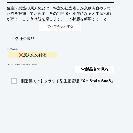
生産・製造の属人化とは、特定の担当者しか業務内容やノウ
ハウを把握しておらず、その担当者が不在になると生産活動
が滞ってしまう状態を指します。この状態を解消すること
は、業務の安定化、品質の均一化、人材育成の促進、そして
すべてを表示する
企業の持続的な成長のために不可欠です。
各社の製品
絞り込み条件：
属人化の解消
​▼チェックした製品のカタログをダウンロード
製品名で見る
【製造業向け】クラウド型生産管理『A's Style SaaS』