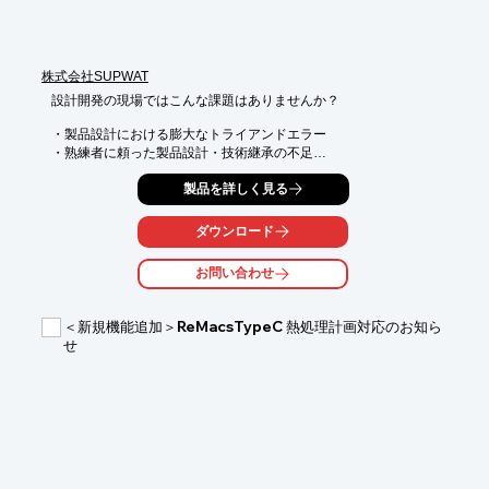
株式会社SUPWAT
設計開発の現場ではこんな課題はありませんか？

・製品設計における膨大なトライアンドエラー

・熟練者に頼った製品設計・技術継承の不足

・データはあるがどう活用していいか悩んでいる

製品を詳しく見る
「WALL」を導入することで以下が可能になります！

・機械学習により最適設計を瞬時に算出

ダウンロード
・機械学習によりパラメータを最適化

お問い合わせ
導入することで以下が期待できます！

・設計工数及び試作コストの大幅な削減

・データに基づく製品設計により属人化の解消
＜新規機能追加＞ReMacsTypeC 熱処理計画対応のお知ら
せ