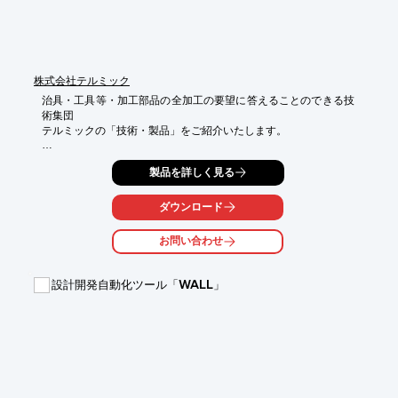
システムの再構築やマイグレーション・リプレイスをご検討され
ている方は、

是非当社にお問い合わせください。
株式会社テルミック
治具・工具等・加工部品の全加工の要望に答えることのできる技
術集団

テルミックの「技術・製品」をご紹介いたします。

当社では、整列装置、打抜き機、検査装置、製造設備などの

製品を詳しく見る
治具の組立、調整、配線を行い加工品を組み付けいたします。

組み付け後の交差0.02以下も、3次元測定して納入します。

ダウンロード
【特長】

お問い合わせ
■治具の組立、調整、配線

■加工品を組み付け

■交差0.02以下も3次元測定して納入

設計開発自動化ツール「WALL」
※詳しくは、お気軽にお問い合わせ下さい。