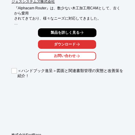
ジェスシステムズ株式会社
『Alphacam Router』は、数少ない木工加工用CAMとして、古く
から愛用

されてきており、様々なニーズに対応してきました。

日本国内においても、簡単なルータ加工部品から複雑な5軸加工
製品を詳しく見る
家具まで

広範囲の製造に使われています。

ダウンロード
2D加工向け「ESSENTIAL」をはじめ、2.5D加工向け
「STANDARD」や、

お問い合わせ
割出3D加工向け「ADVANCED」、同時4/5軸3D加工向け
「ULTIMATE」を

取扱っています。

＜ハンドブック進呈＞図面と関連書類管理の実態と改善策を
紹介！
【特長】

■ニーズに合せて自由にカスタマイズできる

■特殊加工コマンド、全自動化など用途は無限大

■開かれたAPIやVBAを使ってカスタマイズができる

■汎用CAMシステムでは出力できなかった加工プログラムも対応
できる

※詳しくはPDF資料をご覧いただくか、お気軽にお問い合わせ下
さい。
株式会社FactBase