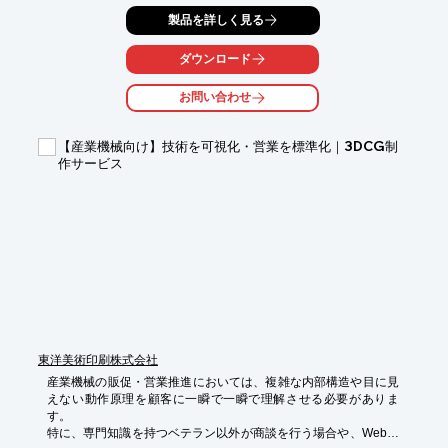
て、不良品の削減、製品寿命の向上に繋がります。本動画では、
製品を詳しく見る
円筒度の定義、使用例、測定方法を解説し、皆様の疑問にお答え
します。

ダウンロード
【活用シーン】

・モーター部品の設計

お問い合わせ
・品質管理における円筒度評価

・図面解読

【産業機械向け】技術を可視化・営業を標準化｜3DCG制
【導入の効果】

作サービス
・円筒度の理解を深め、設計品質を向上

・不良品の削減、コスト削減

・製品の信頼性向上
東洋美術印刷株式会社
産業機械の販促・営業推進においては、複雑な内部構造や目に見
えない動作原理を顧客に一瞬で一瞬で理解させる必要がありま
す。

特に、専門知識を持つベテラン以外が商談を行う場合や、Webな