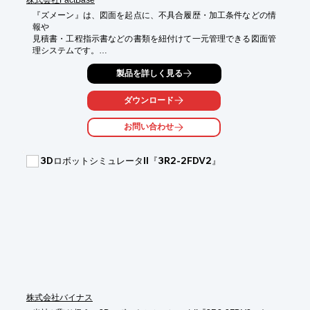
『ズメーン』は、図面を起点に、不具合履歴・加工条件などの情
報や

見積書・工程指示書などの書類を紐付けて一元管理できる図面管
理システムです。

高速OCRとChatGPTを搭載し、取り込んだ図面データに書かれ
製品を詳しく見る
ている文字を判別し、

図番・品名・企業名の自動入力が可能。そのまま帳票発行がで
ダウンロード
き、

図面にも自動で紐付け可能なため、図面取込の手間も大幅に削減
お問い合わせ
できます。

シンプルなUIにより操作も簡単。属人化の解消、

3DロボットシミュレータII『3R2-2FDV2』
見積もりの効率化、QCDの改善などに貢献します。

【特長】

■図面を起点に製造現場の情報・書類を紐付け管理

■図面と図面内の文字の自動読み込みや自動入力に対応

■図番や顧客名、加工方法、機械など複数条件で図面検索が可能

■スマホやタブレットでも使用可能

★現在、図面・関連書類管理に関する実態調査のデータに加え、

　本システムのメリットや導入事例を紹介したホワイトペーパー
を進呈中。

　下記ダウンロードボタンよりすぐにご覧いただけます。
株式会社バイナス