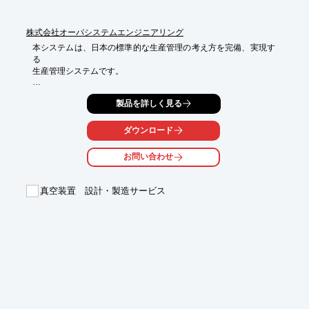
運用が不要となります。

そのため、スケジューラを導入するより低単価での導入が可能で
す。

株式会社オーパシステムエンジニアリング
詳しくは、コスモサミットまでお気軽にお問い合わせください。
本システムは、日本の標準的な生産管理の考え方を完備、実現す
る

生産管理システムです。

さまざまな製造業様の各種生産形態、手配・管理方式に対応可
製品を詳しく見る
能。

また完全Web型システムなので、通信ネット回線があれば多種の

ダウンロード
ネットワーク構築が出来ます。

お問い合わせ
【特長】

■工場、生産現場の標準化に好適

■システム本体はサーバに導入、ブラウザで即実行

真空装置 設計・製造サービス
■拠点拡大、工場分散化に柔軟に対応

■多言語(日本語、中国語、英語)、多通貨(円、ドル、人民元、ユ
ーロ)

■原価管理（標準/実際原価計算、間接費配賦）

※詳しくはPDFをダウンロードしていください。

※より詳しい資料、内容のご確認はお気軽にお問い合わせ下さ
い。