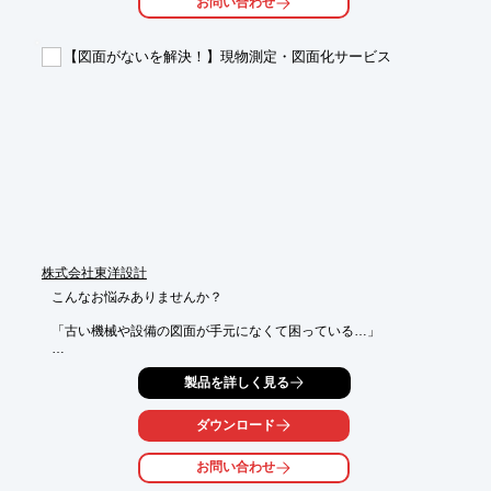
お問い合わせ
　→システム構築から電気品納入までをおこないます。

■電気エンジニアがいるが時間的制約及び、サーボ制御の苦手な
ユーザー様であれば、

【図面がないを解決！】現物測定・図面化サービス
　→システム構築から詳細設計・立上げまで当社がサポートし
て、

　　ユーザーシーケンスラダー回路等を貴社の電気エンジニアに
引き継ぎます。　など

※詳しくはPDFをダウンロードしていただくか、お気軽にお問い
合わせください。
株式会社東洋設計
こんなお悩みありませんか？

「古い機械や設備の図面が手元になくて困っている…」

「部品の修理や交換に必要な図面が見つからない…」

製品を詳しく見る
「製造元が不明、または既に廃業してしまって、機械や部品の調
達が難しい…」

ダウンロード
「工場内のレイアウト変更を検討しているが、正確な設備図面が
お問い合わせ
ない…」
