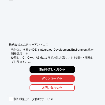
【特長】

■豊かな着想力

■スムーズでダイレクトなコミュニケーション

■好適な製作構想をその場でご提案

■CADデータコンバート

■機構設計／電気制御設計／制御ソフトウェア開発設計　など

※詳しくはPDFをダウンロードして頂くか、お問い合わせくださ
い。
株式会社エムティーアンドエス
当社は、各社のIDE（Integrated Development Environment統合
開発環境）を

使用し、C、C++、ASMにより組み込み系ソフトを設計・開発し
ております。

装置の高機能化に伴い、リアルタイムOSや組み込みLinux・
製品を詳しく見る
WindowsCEの

移植、関連アプリケーションの開発も行っています。

ダウンロード
ご要望の際はお気軽にお問い合わせください。

お問い合わせ
【実績】

■AV機器開発

■自動券売機

制御検証データ作成サービス
■車内・車外表示器

■カード処理機
