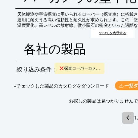
天体観測や宇宙探査に用いられるローバー（探査車）に搭載さ
運用に耐えうる高い信頼性と耐久性が求められます。この「堅
温度変化、高レベルの放射線、微小隕石の衝突といった過酷な
にわたって安定した観測・撮影を可能にするための技術的対策
すべてを表示する
天体や惑星表面の詳細な画像を取得し、科学的発見を促進しま
各社の製品
絞り込み条件：
探査ローバーカメ...
​▼チェックした製品のカタログをダウンロード
一括
​お探しの製品は見つかりません
1 