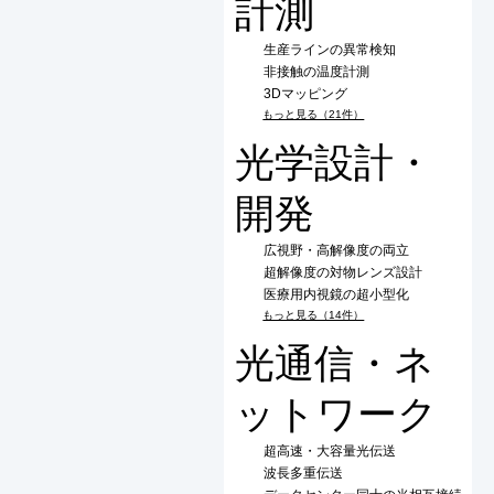
計測
生産ラインの異常検知
非接触の温度計測
3Dマッピング
もっと見る（21件）
光学設計・
開発
広視野・高解像度の両立
超解像度の対物レンズ設計
医療用内視鏡の超小型化
もっと見る（14件）
光通信・ネ
ットワーク
超高速・大容量光伝送
波長多重伝送