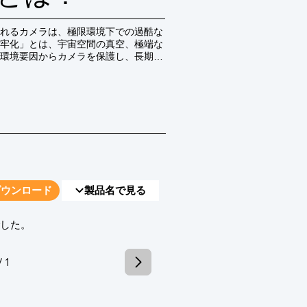
れるカメラは、極限環境下での過酷な
牢化」とは、宇宙空間の真空、極端な
環境要因からカメラを保護し、長期間
全般を指します。これにより、未知の
す。
ダウンロード
製品名で見る
でした。
/ 1