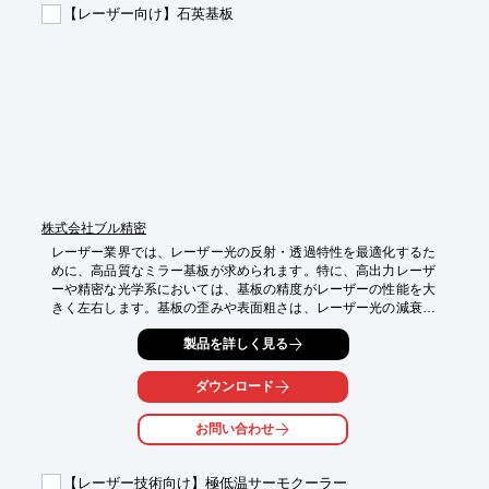
・スマートフォン部品、LED関連部品などの精密加工

【レーザー向け】石英基板
【導入の効果】

・微細な割れやチッピングを抑制し、歩留まりを向上

・高速加工により、生産タクトタイムを短縮

・多種多様な材料に対応し、フレキシブルな生産体制を構築
株式会社ブル精密
レーザー業界では、レーザー光の反射・透過特性を最適化するた
めに、高品質なミラー基板が求められます。特に、高出力レーザ
ーや精密な光学系においては、基板の精度がレーザーの性能を大
きく左右します。基板の歪みや表面粗さは、レーザー光の減衰や
ビーム品質の低下を引き起こす可能性があります。当社の石英基
製品を詳しく見る
板は、端面研磨や斜面研磨など、お客様のニーズに合わせた加工
が可能です。高い光学特性と耐久性を実現し、レーザーシステム
の性能向上に貢献します。

ダウンロード
【活用シーン】

お問い合わせ
・レーザー発振器

・レーザー加工機

・光学実験

【レーザー技術向け】極低温サーモクーラー