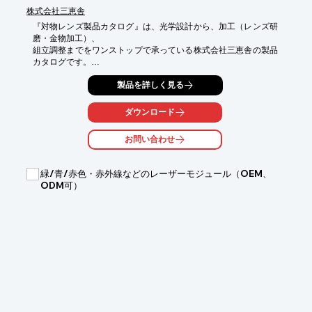
株式会社三恵舎
『対物レンズ製品カタログ』は、光学設計から、加工（レンズ研
磨・金物加工）、

組立調整までをワンストップで承っている株式会社三恵舎の製品
カタログです。

YAGレーザーに対応し、優れた収差補正を実現する「近紫外対物
製品を詳しく見る
レンズ(NUV)」

をはじめ、接合面のない設計により高レーザー耐力を実現する
ダウンロード
「紫外対物レンズ(UV)」

など、用途に応じた製品をラインアップしております。

お問い合わせ
【掲載内容】

■近紫外対物レンズ（NUV）

緑/青/赤色・赤外線などのレーザーモジュール（OEM、
■紫外対物レンズ（UV）

ODM可）
■NEW 近赤外対物レンズ（NIR）

■結像レンズ

■対物レンズ製品一覧

※詳しくはPDF資料をご覧いただくか、お気軽にお問い合わせ下
さい。