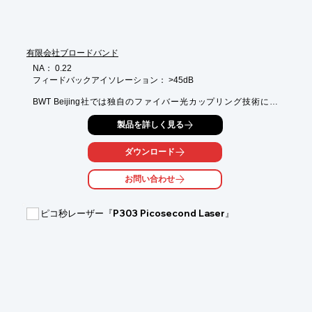
有限会社ブロードバンド
NA： 0.22

フィードバックアイソレーション： >45dB

BWT Beijing社では独自のファイバー光カップリング技術によ
り、高効率・高安定性・

製品を詳しく見る
優れたビーム品質のダイオードレーザーを量産しています。

レーザー励起用途では1040-1100nmの戻り光をブロックするフィ
ードバックアイソ

ダウンロード
レーション(>45dB)機能が付いています。

高品質をリーズナブルな価格で提供することで市場の活性化へ貢
お問い合わせ
献しております。

詳しくはカタログをダウンロード、もしくはお問い合わせくださ
い。

ピコ秒レーザー『P303 Picosecond Laser』
尚、カタログは英語表記です。