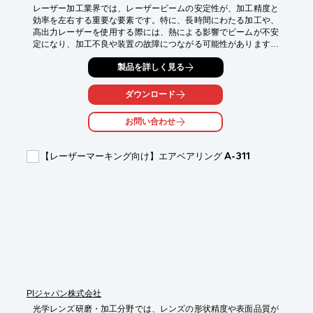
レーザー加工業界では、レーザービームの安定性が、加工精度と
効率を左右する重要な要素です。特に、長時間にわたる加工や、
高出力レーザーを使用する際には、熱による影響でビームが不安
定になり、加工不良や装置の故障につながる可能性があります。
密着冷却用空冷サーモ・クーラーは、レーザー発振器や光学部品
製品を詳しく見る
を直接冷却し、温度変化を抑制することで、ビームの安定性を向
上させます。これにより、安定した加工品質と、装置の長寿命化
に貢献します。

ダウンロード
【活用シーン】

お問い合わせ
・レーザー発振器の冷却

・光学レンズ、ミラーの冷却

・レーザー加工機の安定稼働

【レーザーマーキング向け】エアベアリング A-311
【導入の効果】

・ビームの安定化による加工精度向上

・装置の安定稼働による生産性向上

・部品の長寿命化によるコスト削減
PIジャパン株式会社
光学レンズ研磨・加工分野では、レンズの形状精度や表面品質が