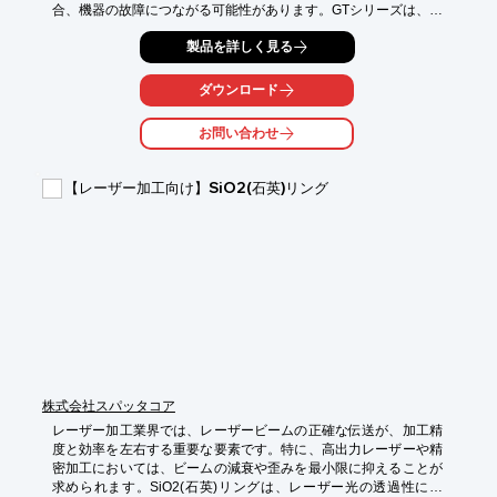
合、機器の故障につながる可能性があります。GTシリーズは、出
力可変機能により、レーザー励起に必要な電圧を正確に調整し、
製品を詳しく見る
最適なレーザー発振をサポートします。

【活用シーン】

ダウンロード
・レーザー加工

・レーザー計測

お問い合わせ
・レーザー研究

【導入の効果】

【レーザー加工向け】SiO2(石英)リング
・レーザー発振の安定化

・製品の品質向上

・研究開発の効率化
株式会社スパッタコア
レーザー加工業界では、レーザービームの正確な伝送が、加工精
度と効率を左右する重要な要素です。特に、高出力レーザーや精
密加工においては、ビームの減衰や歪みを最小限に抑えることが
求められます。SiO2(石英)リングは、レーザー光の透過性に優