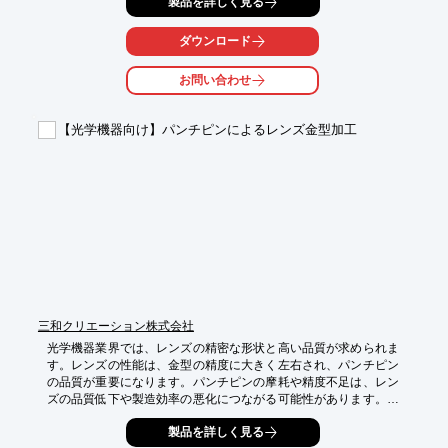
製品を詳しく見る
断、彫刻を可能にし、装飾の幅を広げます。

【活用シーン】

ダウンロード
・ガラス製品へのデザイン加工

・看板やディスプレイの製作

お問い合わせ
・インテリア装飾

【導入の効果】

【光学機器向け】パンチピンによるレンズ金型加工
・高精度な加工による高品質な仕上がり

・多様なデザイン表現

・高い耐久性
三和クリエーション株式会社
光学機器業界では、レンズの精密な形状と高い品質が求められま
す。レンズの性能は、金型の精度に大きく左右され、パンチピン
の品質が重要になります。パンチピンの摩耗や精度不足は、レン
ズの品質低下や製造効率の悪化につながる可能性があります。当
社パンチピンは、超硬合金やPCD(人工多結晶ダイヤモンド)等の
製品を詳しく見る
材質を使用し、レンズ金型加工における高い精度と耐久性を実現