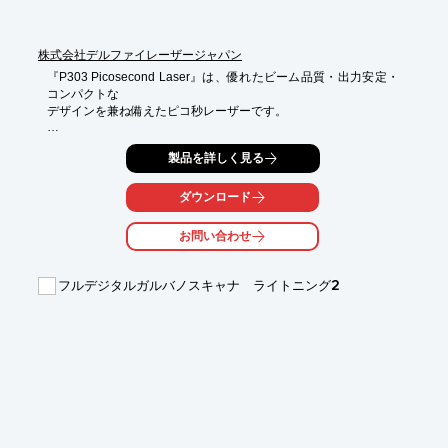
株式会社デルファイレーザージャパン
『P303 Picosecond Laser』は、優れたビーム品質・出力安定・
コンパクトな

デザインを兼ね備えたピコ秒レーザーです。

ファイバーレーザテクノロジーLD増幅器を結合する事により、

製品を詳しく見る
パルスエネルギーが200μ以上・パルス幅が30Wを

実現しました。

ダウンロード
【特長】

■繰り返し周波数：150－1000kHz

お問い合わせ
■ビームモード：TEMOO(M2
フルデジタルガルバノスキャナ ライトニング2