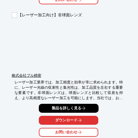
【導入の効果】

・レーザーシステムの性能向上

【レーザー加工向け】非球面レンズ
・波長選択の最適化

・設計時間の短縮
株式会社ブル精密
レーザー加工業界では、加工精度と効率が常に求められます。特
に、レーザー光線の収束性と集光性は、加工品質を左右する重要
な要素です。非球面レンズは、球面レンズと比較して収差を抑
え、より高精度なレーザー加工を可能にします。当社では、お客
様のニーズに合わせた非球面レンズを提供し、レーザー加工の品
製品を詳しく見る
質向上に貢献します。

【活用シーン】

ダウンロード
・レーザーマーキング

・レーザーカッティング

お問い合わせ
・レーザー溶接
