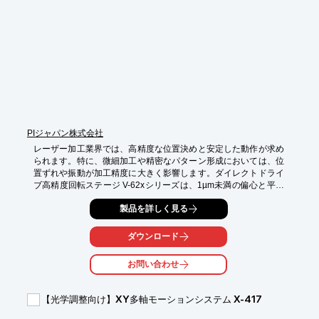
・作業時間の短縮

・歩留まりの向上
PIジャパン株式会社
レーザー加工業界では、高精度な位置決めと安定した動作が求め
られます。特に、微細加工や精密なパターン形成においては、位
置ずれや振動が加工精度に大きく影響します。ダイレクトドライ
ブ高精度回転ステージ V-62xシリーズは、1µm未満の偏心と平坦
度により、レーザー加工の精度向上に貢献します。

製品を詳しく見る
【活用シーン】

・角度依存の微細パターン加工

ダウンロード
・光学部品・精密部品の試作加工

・レーザー加工プロセス開発・条件検証

お問い合わせ
【導入の効果】

・加工精度・加工品質の向上

【光学調整向け】XY多軸モーションシステム X-417
・微細加工の再現性向上

・加工プロセスの信頼性向上