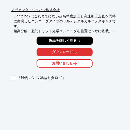
ノヴァンタ・ジャパン株式会社
Lightning2はこれまでにない超高精度加工と高速加工走査を同時
に実現したエンコーダタイプのフルデジタルガルバノスキャナで
す。

超高分解・超低ドリフト光学エンコーダを位置センサに搭載、こ
れまで実現が困難であった超高精度加工のアプリケーションに対
製品を詳しく見る
応します。

第4世代の超高効率 M POWER MOTOR (MPM)　モータを搭載。
各種波長の14mm・20mm・25mm・30mmのビーム口径用ミラー
ダウンロード
を標準ラインアップ。中口径・大口径ビームアプリケーションの
高精度・高速加工を提供します。

お問い合わせ
※詳しくはカタログをダウンロード、もしくはお問い合わせくだ
さい。
『対物レンズ製品カタログ』