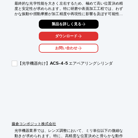
最終的な光学性能を大きく左右するため、極めて高い位置決め精
度と安定性が求められます。特に研磨や表面加工工程では、わず
かな振動や摺動摩擦が加工精度や再現性に影響を及ぼす可能性が
あります。

製品を詳しく見る
PIglide IS A-311 は、エアベアリングによる非接触支持とリニア
モータ駆動を採用した高精度XYステージです。機械的摩擦やステ
ダウンロード
ィックスリップを排除することで、滑らかで安定した平面動作を
実現し、光学用途に求められる高い位置決め精度と繰り返し性を
お問い合わせ
支えます。

光学レンズの研磨工程や、精密な表面加工・評価工程において、
【光学機器向け】ACS-4-5 エアベアリングシリンダ
加工品質の安定化やプロセス再現性の向上に貢献します。また、
エアベアリング構造により発塵を抑えられるため、クリーンルー
ム環境での使用にも適しています。

【活用シーン】

・レンズ研磨工程

・高精度な表面加工が必要な場面

・クリーンルーム環境での使用

【導入の効果】

・高精度な研磨を実現

・タクトタイムの短縮

藤倉コンポジット株式会社
・製品の品質向上
光学機器業界では、レンズ調整において、ミリ単位以下の微細な
動きが求められます。特に、高精度な位置決めと滑らかな動作