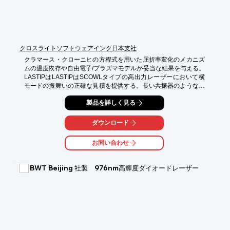
※詳しくはPDF資料をご覧いただくか、お気軽にお問い合わせ下
さい。
クロスライトソフトウェアインク日本支社
クラマース・クローニヒの方程式を用いた屈折率変化のメカニズ
ムの温度依存や自由電子/プラズマモデルが妥当な結果を与える。
LASTIPはLASTIPはSCOWLタイプの高出力レーザーにおいて横
モードの振舞いの正確な見積を提供する。長い共振器のようなさ
らに踏込んだ解析には、軸方向空間ホールバーニング
製品を詳しく見る
(longitudinal spatial hole burning)と端面光ダメージ効果(facet 
optical damage effect)を考慮する必要があるためPICS3Dを推
奨。
ダウンロード
お問い合わせ
BWT Beijing 社製 976nm高輝度ダイオードレーザー