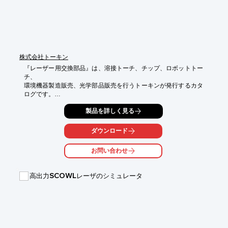
■デバイスホルダ

■アダプタ

■コンセントセンシングメータ

※詳しくはカタログをご覧頂くか、お気軽にお問い合わせ下さ
い。
株式会社トーキン
『レーザー用交換部品』は、溶接トーチ、チップ、ロボットトー
チ、

環境機器製造販売、光学部品販売を行うトーキンが発行するカタ
ログです。

CO2レーザーのしくみをはじめ、高精度・高速度、先端加工技術
製品を詳しく見る
レーザー用

光学部品などを多数掲載しています。

ダウンロード
【掲載内容】

お問い合わせ
■レーザー光学部品

・CO2レーザーしくみ

・CO2レーザー「レンズ」

高出力SCOWLレーザのシミュレータ
・CO2レーザー「ミラー」

・CO2レーザー「クリーニング」

・YAGレーザー「ウィンドウ・レンズ」

・CO2レーザー品番一覧表

・YAGレーザー品番一覧表　ほか
