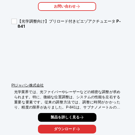
【活用シーン】

お問い合わせ
・SiCウェーハの研磨

・サファイヤウェーハの研磨

・その他、難削材料のウェーハ研磨

【光学調整向け】プリロード付きピエゾアクチュエータ P-
841
【導入の効果】

・加工時間の短縮

・砥石の長寿命化によるコスト削減

・高精度な研磨の実現

・ドレッシング頻度の低減
PIジャパン株式会社
光学業界では、光ファイバーやレーザーなどの精密な調整が求め
られます。特に、微細な位置調整は、システムの性能を左右する
重要な要素です。従来の調整方法では、調整に時間がかかった
り、精度の限界がありました。P-841は、サブナノメートルの分
解能とµs応答により、これらの課題を解決します。

製品を詳しく見る
【活用シーン】

・ファイバ・光学素子のアライメント

ダウンロード
・レーザー波長チューニング
