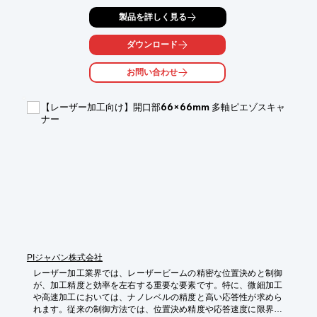
れ、熱による変形も少ないため、安定したビーム伝送を実現しま
製品を詳しく見る
す。

【活用シーン】

ダウンロード
・レーザー発振器

・レーザー加工機

お問い合わせ
・光学実験装置

【導入の効果】

【レーザー加工向け】開口部66×66mm 多軸ピエゾスキャ
・ビーム品質の向上

ナー
・加工精度の向上

・装置の安定稼働
PIジャパン株式会社
レーザー加工業界では、レーザービームの精密な位置決めと制御
が、加工精度と効率を左右する重要な要素です。特に、微細加工
や高速加工においては、ナノレベルの精度と高い応答性が求めら
れます。従来の制御方法では、位置決め精度や応答速度に限界が