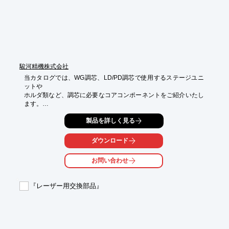
駿河精機株式会社
当カタログでは、WG調芯、LD/PD調芯で使用するステージユニ
ットや

ホルダ類など、調芯に必要なコアコンポーネントをご紹介いたし
ます。

手動ステージ調芯ユニット（3軸）「E2000Sシリーズ」をはじ
製品を詳しく見る
め、

的確なアライメントを行えるように設計された「デバイスホル
ダウンロード
ダ」、

FCコネクタ付光ファイバを固定するための「FCコネクタホル
お問い合わせ
ダ」など

多数ラインアップしています。

『レーザー用交換部品』
【掲載内容】

■手動調芯ユニット

■自動調芯ユニット

■デバイスユニット

■ファイバホルダ
