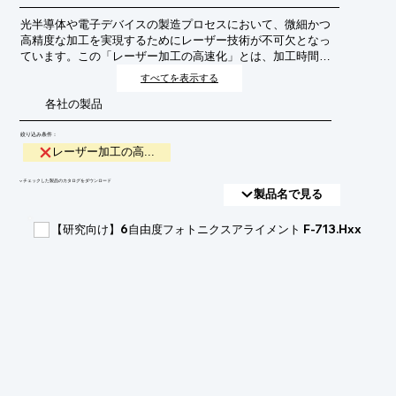
光半導体や電子デバイスの製造プロセスにおいて、微細かつ
高精度な加工を実現するためにレーザー技術が不可欠となっ
ています。この「レーザー加工の高速化」とは、加工時間を
短縮し、生産性を向上させることを目的としています。これ
すべてを表示する
により、デバイスのコスト削減や市場投入までのリードタイ
各社の製品
ム短縮が期待されます。
絞り込み条件：
レーザー加工の高...
​▼チェックした製品のカタログをダウンロード
製品名で見る
【研究向け】6自由度フォトニクスアライメント F-713.Hxx