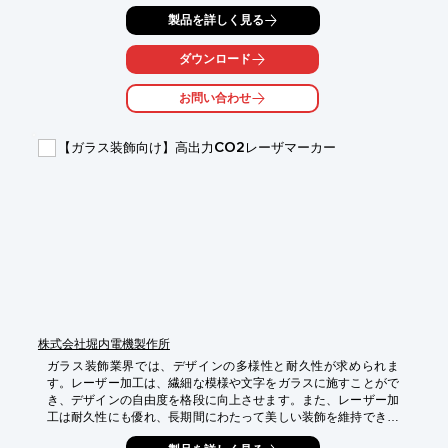
L-836は、コンパクト設計ながら高精度な位置決めを実現するリ
製品を詳しく見る
ニアステージです。精密ボールねじ駆動と高精度リニアガイドに
より、光学素子の微調整や光学アセンブリ工程における安定した
ダウンロード
位置決めを実現します。光学装置や検査装置、研究用途など、さ
まざまな光学位置決め用途に対応します。

お問い合わせ
【活用シーン】

・レーザー加工

【ガラス装飾向け】高出力CO2レーザマーカー
・光学アセンブリ

・試験・検査

【導入の効果】

・高精度な位置決めによる光学性能の向上

・作業効率の向上

・製品品質の安定化
株式会社堀内電機製作所
ガラス装飾業界では、デザインの多様性と耐久性が求められま
す。レーザー加工は、繊細な模様や文字をガラスに施すことがで
き、デザインの自由度を格段に向上させます。また、レーザー加
工は耐久性にも優れ、長期間にわたって美しい装飾を維持できま
す。当社の高出力CO2レーザマーカーは、ガラスへの穴あけや切