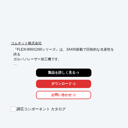
【導入の効果】

・高精度な位置決めによる品質向上

・作業時間の短縮

・歩留まりの向上
コムネット株式会社
『FLEXI 800/1200シリーズ』は、3AXIS搭載で圧倒的な生産性を
誇る

ガルバノレーザー加工機です。

お客様の多様なご要望にお応えするため、革新的でフレキシブル
製品を詳しく見る
な

テーブルタイプとレーザーシステムを装備した「FLEXI800シリ
ーズ」と

ダウンロード
「FLEXI1200シリーズ」を開発しました。

お問い合わせ
【特長】

■AXIS搭載GALVOヘッド搭載の高性能モデル

■加工エリア600×600mm対応

調芯コンポーネント カタログ
■様々なワークエリアで好適なビーム径を再現

※詳しくはPDF資料をご覧いただくか、お気軽にお問い合わせ下
さい。