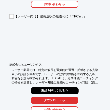
ンルーム環境での光学用途にも最適です。さらに、最大400 mm
お問い合わせ
の長ストロークに対応し、広範囲の高精度スキャンにも対応しま
す。

【レーザー向け】波長選択の最適化に『TFCalc』
【活用シーン】

・顕微鏡

・分光器

・レーザー加工機

・光学測定器

【導入の効果】

・高精度な位置決めによる測定精度の向上

・調整時間の短縮

・製品品質の向上
株式会社ヒューリンクス
レーザー業界では、特定の波長を選択的に透過・反射させる光学
素子の設計が重要です。レーザーの効率や性能を左右するため、
精密な設計が求められます。 TFCalcは、光学薄膜コーティング
の特性を計算し、レーザー用途に最適なコーティング設計 (高出
力ミラーやビームスプリッターなど) を可能にします。

製品を詳しく見る
【活用シーン】

・レーザー発振器

ダウンロード
・レーザー加工機

・光学フィルター

お問い合わせ