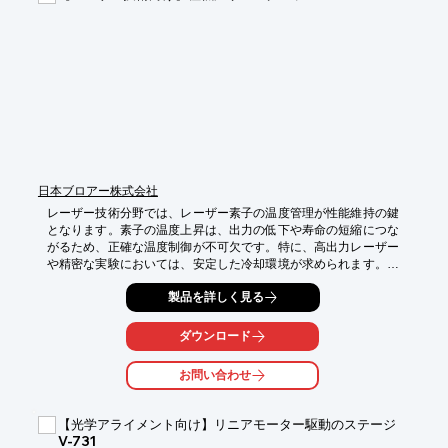
【導入の効果】

・レーザー光の反射率・透過率の向上

・ビーム品質の改善

・レーザーシステムの安定性向上
日本ブロアー株式会社
レーザー技術分野では、レーザー素子の温度管理が性能維持の鍵
となります。素子の温度上昇は、出力の低下や寿命の短縮につな
がるため、正確な温度制御が不可欠です。特に、高出力レーザー
や精密な実験においては、安定した冷却環境が求められます。サ
ーモクーラー VLシリーズは、-50℃までの極低温環境を提供し、
製品を詳しく見る
レーザー素子の最適な動作温度を維持することで、性能を最大限
に引き出します。

ダウンロード
【活用シーン】

・レーザー素子の冷却

お問い合わせ
・レーザー実験における温度管理

・レーザー加工における安定した性能維持

【光学アライメント向け】リニアモーター駆動のステージ
【導入の効果】

V-731
・レーザー素子の寿命延長
