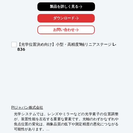
あり、加工品質の低下や生産性の停滞を招く可能性がありまし
製品を詳しく見る
た。P-517/527マルチ軸ピエゾスキャナは、摩擦ゼロのフレクシ
ャガイドとPICMAピエゾセラミック、静電容量センサーを用い
て、ナノレベルの再現性、分解能を実現し、レーザービームの精
ダウンロード
密な位置決めと制御を可能にします。

お問い合わせ
【活用シーン】

・レーザーマーキング

・レーザー切断

【光学位置決め向け】小型・高精度1軸リニアステージ L-
・レーザー微細加工

836
・レーザー走査

【導入の効果】

・高精度なレーザー加工を実現

・加工時間の短縮

・歩留まりの向上

・多様な加工への対応
PIジャパン株式会社
光学システムでは、レンズやミラーなどの光学素子の位置調整
が、装置性能を左右する重要な要素です。光軸のわずかなずれや
焦点位置の変化は、画像品質の低下や測定精度の悪化につながる
可能性があります。
