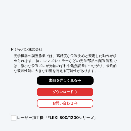
PIジャパン株式会社
光学機器の調整作業では、高精度な位置決めと安定した動作が求
められます。特にレンズやミラーなどの光学部品の配置調整で
は、微小な位置ズレが光軸のずれや焦点誤差につながり、最終的
な装置性能に大きな影響を与える可能性があります。

多軸モーションシステム X-417 は、高荷重リニアステージによる 
製品を詳しく見る
XY位置決めシステムをベースとした統合モーションプラットフォ
ームです。サーボモータ＋ボールねじステージ、またはリニアモ
ダウンロード
ーターステージを選択でき、用途に応じて Z軸の追加など柔軟な
構成が可能です。高精度な位置決め性能と安定した動作により、
お問い合わせ
光学部品の精密調整や光学系の組み立て工程をサポートします。

【活用シーン】

レーザー加工機『FLEXI 800/1200シリーズ』
・レンズやミラーの位置調整

・光学系の組み立て

・精密検査
