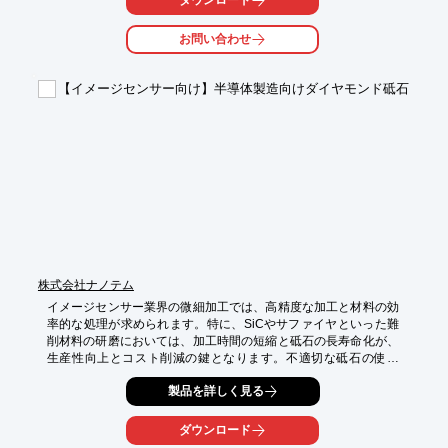
ダウンロード
し、光学システムにおけるビーム偏向や安定化を実現します。

お問い合わせ
【活用シーン】

・光通信システムにおけるビーム調整

・光ファイバーアライメント

【イメージセンサー向け】半導体製造向けダイヤモンド砥石
・光ファイバーセンサシステム

【導入の効果】

・ビーム安定化による通信品質の向上

・高精度位置決めによるアライメント効率の向上

・システム信頼性の向上
株式会社ナノテム
イメージセンサー業界の微細加工では、高精度な加工と材料の効
率的な処理が求められます。特に、SiCやサファイヤといった難
削材料の研磨においては、加工時間の短縮と砥石の長寿命化が、
生産性向上とコスト削減の鍵となります。不適切な砥石の使用
は、加工精度の低下や材料の損傷、さらには生産ラインの停止に
製品を詳しく見る
つながる可能性があります。特殊ダイヤモンド砥石『UNIVA-X 
SPECIAL』は、これらの課題に対応し、高能率加工とトータルコ
ストの低減を実現します。

ダウンロード