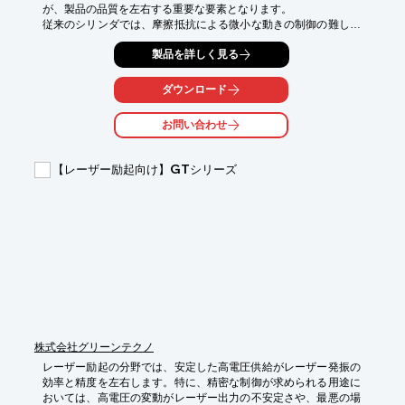
が、製品の品質を左右する重要な要素となります。

従来のシリンダでは、摩擦抵抗による微小な動きの制御の難しさ
や、位置決めの精度に課題がありました。藤倉コンポジットの
製品を詳しく見る
ACS-4-5は、エアベアリング技術により摩擦抵抗をゼロにし、こ
れらの課題を解決します。

ダウンロード
【活用シーン】

・顕微鏡

お問い合わせ
・カメラ

・望遠鏡

・各種測定器

【レーザー励起向け】GTシリーズ
【導入の効果】

・高精度なレンズ調整が可能に

・製品の品質向上

・装置の小型化・軽量化
株式会社グリーンテクノ
レーザー励起の分野では、安定した高電圧供給がレーザー発振の
効率と精度を左右します。特に、精密な制御が求められる用途に
おいては、高電圧の変動がレーザー出力の不安定さや、最悪の場