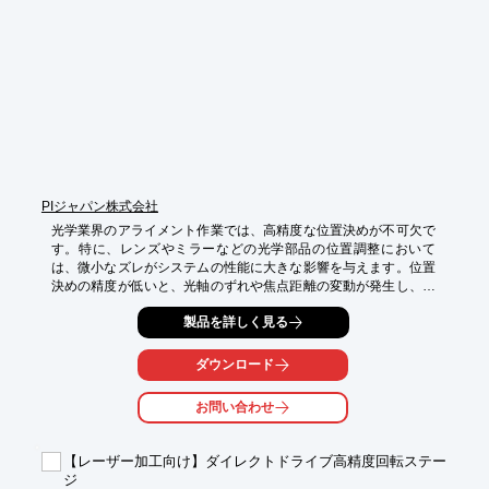
・レーザー出力の安定化

・実験精度の向上
PIジャパン株式会社
光学業界のアライメント作業では、高精度な位置決めが不可欠で
す。特に、レンズやミラーなどの光学部品の位置調整において
は、微小なズレがシステムの性能に大きな影響を与えます。位置
決めの精度が低いと、光軸のずれや焦点距離の変動が発生し、最
終的な製品の品質を損なう可能性があります。V-731は、高精度
製品を詳しく見る
な位置決めを実現し、光学アライメント作業の効率化と品質向上
に貢献します。

ダウンロード
【活用シーン】

・光学部品の位置調整

お問い合わせ
・レーザー加工

・走査

【レーザー加工向け】ダイレクトドライブ高精度回転ステー
【導入の効果】

ジ
・高精度な位置決めによる品質向上
