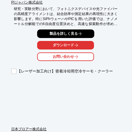
PIジャパン株式会社
研究・実験分野において、フォトニクスデバイスや光ファイバー
の高精度アライメントは、結合効率や測定結果の再現性に大きく
影響します。特にSiPhウェーハやPICを用いた評価では、ナノメ
ートル分解能での6自由度位置決めと、高速な探索動作が求めら
れます。F-713コンパクト高速6自由度フォトニクスアライメント
製品を詳しく見る
システムは、Hexapodベースの6DoF制御と高速スキャン機能を
組み合わせ、効率的な自動アライメントを実現します。マルチチ
ャネル測定にも対応し、研究室環境での柔軟な実験構成が可能で
ダウンロード
す。コンパクト設計のため、光学テーブル上での使用や既存実験
系への統合にも適しています。

お問い合わせ
【活用シーン】

・SiPhウェーハおよびPICの光結合評価

【レーザー加工向け】密着冷却用空冷サーモ・クーラー
・光ファイバーとフォトニックデバイスのアライメント実験

・シリコンフォトニクス研究

・光学系の微調整および最適化

【導入の効果】

・アライメント工程の高速化

・実験時間の短縮

・再現性の高い光学評価

・ナノレベルの高精度位置決め
日本ブロアー株式会社