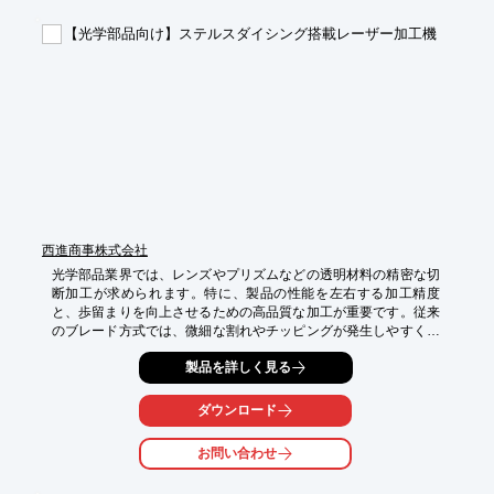
・レーザー顕微鏡

・レーザー走査

【光学部品向け】ステルスダイシング搭載レーザー加工機
【導入の効果】

・レーザー加工の精度向上

・加工時間の短縮

・歩留まりの向上

・製品品質の安定化

・コスト削減
西進商事株式会社
光学部品業界では、レンズやプリズムなどの透明材料の精密な切
断加工が求められます。特に、製品の性能を左右する加工精度
と、歩留まりを向上させるための高品質な加工が重要です。従来
のブレード方式では、微細な割れやチッピングが発生しやすく、
歩留まりの低下につながることが課題です。当社のステルスダイ
製品を詳しく見る
シング搭載レーザー加工機は、浜松ホトニクス社特許技術である
ステルスダイシングエンジンを搭載し、これらの課題を解決しま
す。

ダウンロード
【活用シーン】

お問い合わせ
・レンズ、プリズム、フィルターなどの光学部品製造

・サファイア、SiC、水晶、LiNbO₃などの透明材料の切断加工
