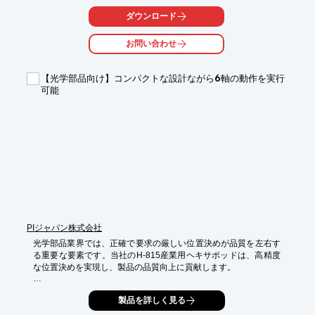
します。

ダウンロード
【活用シーン】

・レンズ金型加工

お問い合わせ
・精密部品加工

・金型部品の交換

【光学部品向け】コンパクトな設計ながら6軸の動作を実行
【導入の効果】

可能
・レンズの高品質化

・金型寿命の延長

・加工精度の向上
PIジャパン株式会社
光学部品業界では、正確で要求の厳しい位置決めが品質を左右す
る重要な要素です。当社のH-815産業用ヘキサポッドは、高精度
な位置決めを実現し、製品の品質向上に貢献します。

【活用シーン】

製品を詳しく見る
・フォトニクスにおける要求の厳しいアライメントプロセスに対
応
