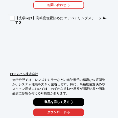
お問い合わせ
【導入の効果】

・高精度な位置決めによるシステム性能の向上

・調整時間の短縮

【光学向け】高精度位置決めに エアベアリングステージ A-
・実験の効率化
110
PIジャパン株式会社
光学分野では、レンズやミラーなどの光学素子の精密な位置調整
が、システム性能を大きく左右します。特に、高精度位置決めや
スキャン用途においては、わずかな振動や摩擦が測定結果や画像
品質に影響を与える可能性があります。

PIglide直動エアベアリングステージ「A-110」は、非接触エアベ
製品を詳しく見る
アリングと磁気リニアモータ、光学式リニアエンコーダを搭載。
摩擦のない滑らかな動作により、高い位置決め精度と優れた再現
ダウンロード
性を実現します。また、パーティクルを発生しないため、クリー