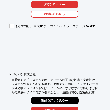
・レンズやその他の光学部品などの極めて小さな部品のアライメ
ダウンロード
ント

お問い合わせ
【導入の効果】

・複雑な製造・計測プロセスの生産性を向上

・小さな部品のアライメント

【光学向け】最大8°チップチルトミラーステージ V-931
・高負荷サイクルに対応した長寿命設計
PIジャパン株式会社
光通信や光学システムでは、光ビームの正確な制御と安定性が、
システム性能を左右する重要な要素です。特に、光ファイバー通
信や光学アライメントでは、ビームのわずかなずれや揺らぎが信
号の減衰やノイズ増加を引き起こし、通信品質や測定精度に影響
を与える可能性があります。

製品を詳しく見る
V-931は、最大8°の大角度駆動が可能なボイスコイル駆動Tip/Tilt
ミラーステージです。光ビームの角度を高精度かつ高速に制御